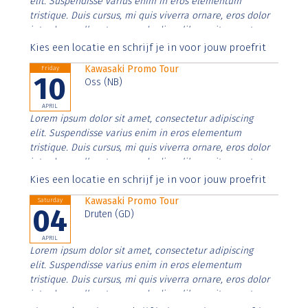
elit. Suspendisse varius enim in eros elementum
tristique. Duis cursus, mi quis viverra ornare, eros dolor
interdum nulla, ut commodo diam libero vitae erat.
Aenean faucibus nibh et justo cursus id rutrum lorem
Kies een locatie en schrijf je in voor jouw proefrit
imperdiet. Nunc ut sem vitae risus tristique posuere.
Kawasaki Promo Tour
Friday
10
Oss (NB)
APRIL
Lorem ipsum dolor sit amet, consectetur adipiscing
elit. Suspendisse varius enim in eros elementum
tristique. Duis cursus, mi quis viverra ornare, eros dolor
interdum nulla, ut commodo diam libero vitae erat.
Aenean faucibus nibh et justo cursus id rutrum lorem
Kies een locatie en schrijf je in voor jouw proefrit
imperdiet. Nunc ut sem vitae risus tristique posuere.
Kawasaki Promo Tour
Saturday
04
Druten (GD)
APRIL
Lorem ipsum dolor sit amet, consectetur adipiscing
elit. Suspendisse varius enim in eros elementum
tristique. Duis cursus, mi quis viverra ornare, eros dolor
interdum nulla, ut commodo diam libero vitae erat.