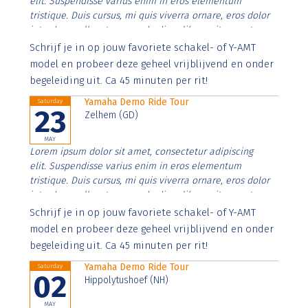
elit. Suspendisse varius enim in eros elementum
tristique. Duis cursus, mi quis viverra ornare, eros dolor
interdum nulla, ut commodo diam libero vitae erat.
Aenean faucibus nibh et justo cursus id rutrum lorem
Schrijf je in op jouw favoriete schakel- of Y-AMT
imperdiet. Nunc ut sem vitae risus tristique posuere.
model en probeer deze geheel vrijblijvend en onder
begeleiding uit. Ca 45 minuten per rit!
Yamaha Demo Ride Tour
Saturday
23
Zelhem (GD)
MAY
Lorem ipsum dolor sit amet, consectetur adipiscing
elit. Suspendisse varius enim in eros elementum
tristique. Duis cursus, mi quis viverra ornare, eros dolor
interdum nulla, ut commodo diam libero vitae erat.
Aenean faucibus nibh et justo cursus id rutrum lorem
Schrijf je in op jouw favoriete schakel- of Y-AMT
imperdiet. Nunc ut sem vitae risus tristique posuere.
model en probeer deze geheel vrijblijvend en onder
begeleiding uit. Ca 45 minuten per rit!
Yamaha Demo Ride Tour
Saturday
02
Hippolytushoef (NH)
MAY