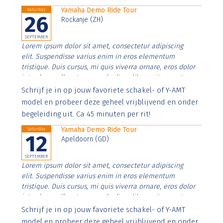
Yamaha Demo Ride Tour
Saturday
26
Rockanje (ZH)
SEPTEMBER
Lorem ipsum dolor sit amet, consectetur adipiscing
elit. Suspendisse varius enim in eros elementum
tristique. Duis cursus, mi quis viverra ornare, eros dolor
interdum nulla, ut commodo diam libero vitae erat.
Aenean faucibus nibh et justo cursus id rutrum lorem
Schrijf je in op jouw favoriete schakel- of Y-AMT
imperdiet. Nunc ut sem vitae risus tristique posuere.
model en probeer deze geheel vrijblijvend en onder
begeleiding uit. Ca 45 minuten per rit!
Yamaha Demo Ride Tour
Saturday
12
Apeldoorn (GD)
SEPTEMBER
Lorem ipsum dolor sit amet, consectetur adipiscing
elit. Suspendisse varius enim in eros elementum
tristique. Duis cursus, mi quis viverra ornare, eros dolor
interdum nulla, ut commodo diam libero vitae erat.
Aenean faucibus nibh et justo cursus id rutrum lorem
Schrijf je in op jouw favoriete schakel- of Y-AMT
imperdiet. Nunc ut sem vitae risus tristique posuere.
model en probeer deze geheel vrijblijvend en onder