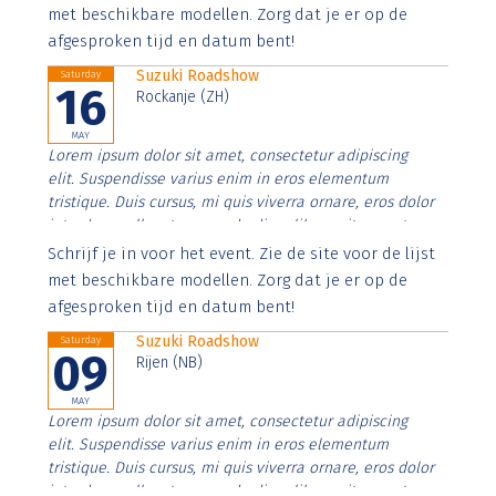
imperdiet. Nunc ut sem vitae risus tristique posuere.
met beschikbare modellen. Zorg dat je er op de
afgesproken tijd en datum bent!
Suzuki Roadshow
Saturday
16
Rockanje (ZH)
MAY
Lorem ipsum dolor sit amet, consectetur adipiscing
elit. Suspendisse varius enim in eros elementum
tristique. Duis cursus, mi quis viverra ornare, eros dolor
interdum nulla, ut commodo diam libero vitae erat.
Aenean faucibus nibh et justo cursus id rutrum lorem
Schrijf je in voor het event. Zie de site voor de lijst
imperdiet. Nunc ut sem vitae risus tristique posuere.
met beschikbare modellen. Zorg dat je er op de
afgesproken tijd en datum bent!
Suzuki Roadshow
Saturday
09
Rijen (NB)
MAY
Lorem ipsum dolor sit amet, consectetur adipiscing
elit. Suspendisse varius enim in eros elementum
tristique. Duis cursus, mi quis viverra ornare, eros dolor
interdum nulla, ut commodo diam libero vitae erat.