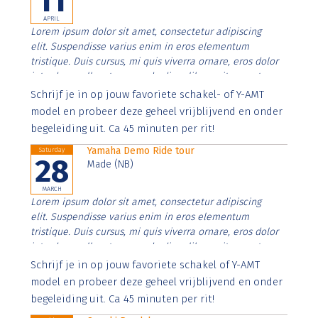
11
APRIL
Lorem ipsum dolor sit amet, consectetur adipiscing
elit. Suspendisse varius enim in eros elementum
tristique. Duis cursus, mi quis viverra ornare, eros dolor
interdum nulla, ut commodo diam libero vitae erat.
Aenean faucibus nibh et justo cursus id rutrum lorem
Schrijf je in op jouw favoriete schakel- of Y-AMT
imperdiet. Nunc ut sem vitae risus tristique posuere.
model en probeer deze geheel vrijblijvend en onder
begeleiding uit. Ca 45 minuten per rit!
Yamaha Demo Ride tour
Saturday
28
Made (NB)
MARCH
Lorem ipsum dolor sit amet, consectetur adipiscing
elit. Suspendisse varius enim in eros elementum
tristique. Duis cursus, mi quis viverra ornare, eros dolor
interdum nulla, ut commodo diam libero vitae erat.
Aenean faucibus nibh et justo cursus id rutrum lorem
Schrijf je in op jouw favoriete schakel of Y-AMT
imperdiet. Nunc ut sem vitae risus tristique posuere.
model en probeer deze geheel vrijblijvend en onder
begeleiding uit. Ca 45 minuten per rit!