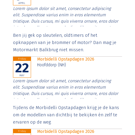
APRIL
Lorem ipsum dolor sit amet, consectetur adipiscing
elit. Suspendisse varius enim in eros elementum
tristique. Duis cursus, mi quis viverra ornare, eros dolor
interdum nulla, ut commodo diam libero vitae erat.
Aenean faucibus nibh et justo cursus id rutrum lorem
Ben jij gek op sleutelen, oldtimers of het
imperdiet. Nunc ut sem vitae risus tristique posuere.
opknappen van je brommer of motor? Dan mag je
Motormarkt Balkbrug niet missen.
Morbidelli Opstapdagen 2026
Friday
22
Hoofddorp (NH)
MAY
Lorem ipsum dolor sit amet, consectetur adipiscing
elit. Suspendisse varius enim in eros elementum
tristique. Duis cursus, mi quis viverra ornare, eros dolor
interdum nulla, ut commodo diam libero vitae erat.
Aenean faucibus nibh et justo cursus id rutrum lorem
Tijdens de Morbidelli Opstapdagen krijg je de kans
imperdiet. Nunc ut sem vitae risus tristique posuere.
om de modellen van dichtbij te bekijken én zelf te
ervaren op de weg.
Morbidelli Opstapdagen 2026
Friday