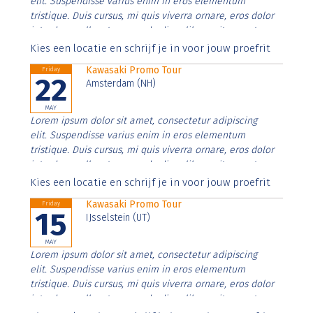
elit. Suspendisse varius enim in eros elementum
tristique. Duis cursus, mi quis viverra ornare, eros dolor
interdum nulla, ut commodo diam libero vitae erat.
Aenean faucibus nibh et justo cursus id rutrum lorem
Kies een locatie en schrijf je in voor jouw proefrit
imperdiet. Nunc ut sem vitae risus tristique posuere.
Kawasaki Promo Tour
Friday
22
Amsterdam (NH)
MAY
Lorem ipsum dolor sit amet, consectetur adipiscing
elit. Suspendisse varius enim in eros elementum
tristique. Duis cursus, mi quis viverra ornare, eros dolor
interdum nulla, ut commodo diam libero vitae erat.
Aenean faucibus nibh et justo cursus id rutrum lorem
Kies een locatie en schrijf je in voor jouw proefrit
imperdiet. Nunc ut sem vitae risus tristique posuere.
Kawasaki Promo Tour
Friday
15
IJsselstein (UT)
MAY
Lorem ipsum dolor sit amet, consectetur adipiscing
elit. Suspendisse varius enim in eros elementum
tristique. Duis cursus, mi quis viverra ornare, eros dolor
interdum nulla, ut commodo diam libero vitae erat.