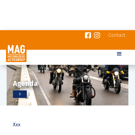
Contact
Agenda
X
Xxx