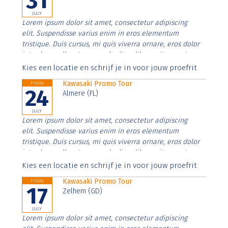
31
JULY
Lorem ipsum dolor sit amet, consectetur adipiscing
elit. Suspendisse varius enim in eros elementum
tristique. Duis cursus, mi quis viverra ornare, eros dolor
interdum nulla, ut commodo diam libero vitae erat.
Aenean faucibus nibh et justo cursus id rutrum lorem
Kies een locatie en schrijf je in voor jouw proefrit
imperdiet. Nunc ut sem vitae risus tristique posuere.
Kawasaki Promo Tour
Friday
24
Almere (FL)
JULY
Lorem ipsum dolor sit amet, consectetur adipiscing
elit. Suspendisse varius enim in eros elementum
tristique. Duis cursus, mi quis viverra ornare, eros dolor
interdum nulla, ut commodo diam libero vitae erat.
Aenean faucibus nibh et justo cursus id rutrum lorem
Kies een locatie en schrijf je in voor jouw proefrit
imperdiet. Nunc ut sem vitae risus tristique posuere.
Kawasaki Promo Tour
Friday
17
Zelhem (GD)
JULY
Lorem ipsum dolor sit amet, consectetur adipiscing