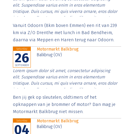
elit. Suspendisse varius enim in eros elementum
tristique. Duis cursus, mi quis viverra ornare, eros dolor
interdum nulla, ut commodo diam libero vitae erat.
Aenean faucibus nibh et justo cursus id rutrum lorem
Vanuit Odoorn (8km boven Emmen) een rit van 239
imperdiet. Nunc ut sem vitae risus tristique posuere.
km via Z/O Drenthe met lunch in Bad Bendheim,
daarna via Meppen en Haren terug naar Odoorn.
Motormarkt Balkbrug
Saturday
26
Balkbrug (OV)
SEPTEMBER
Lorem ipsum dolor sit amet, consectetur adipiscing
elit. Suspendisse varius enim in eros elementum
tristique. Duis cursus, mi quis viverra ornare, eros dolor
interdum nulla, ut commodo diam libero vitae erat.
Aenean faucibus nibh et justo cursus id rutrum lorem
Ben jij gek op sleutelen, oldtimers of het
imperdiet. Nunc ut sem vitae risus tristique posuere.
opknappen van je brommer of motor? Dan mag je
Motormarkt Balkbrug niet missen.
Motormarkt Balkbrug
Saturday
04
Balkbrug (OV)