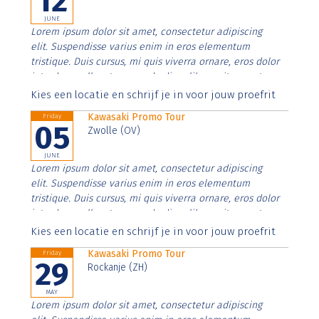
12
JUNE
Lorem ipsum dolor sit amet, consectetur adipiscing
elit. Suspendisse varius enim in eros elementum
tristique. Duis cursus, mi quis viverra ornare, eros dolor
interdum nulla, ut commodo diam libero vitae erat.
Aenean faucibus nibh et justo cursus id rutrum lorem
Kies een locatie en schrijf je in voor jouw proefrit
imperdiet. Nunc ut sem vitae risus tristique posuere.
Kawasaki Promo Tour
Friday
05
Zwolle (OV)
JUNE
Lorem ipsum dolor sit amet, consectetur adipiscing
elit. Suspendisse varius enim in eros elementum
tristique. Duis cursus, mi quis viverra ornare, eros dolor
interdum nulla, ut commodo diam libero vitae erat.
Aenean faucibus nibh et justo cursus id rutrum lorem
Kies een locatie en schrijf je in voor jouw proefrit
imperdiet. Nunc ut sem vitae risus tristique posuere.
Kawasaki Promo Tour
Friday
29
Rockanje (ZH)
MAY
Lorem ipsum dolor sit amet, consectetur adipiscing