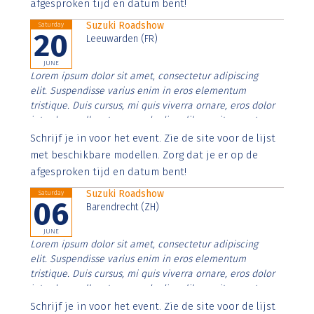
afgesproken tijd en datum bent!
Suzuki Roadshow
Saturday
20
Leeuwarden (FR)
JUNE
Lorem ipsum dolor sit amet, consectetur adipiscing
elit. Suspendisse varius enim in eros elementum
tristique. Duis cursus, mi quis viverra ornare, eros dolor
interdum nulla, ut commodo diam libero vitae erat.
Aenean faucibus nibh et justo cursus id rutrum lorem
Schrijf je in voor het event. Zie de site voor de lijst
imperdiet. Nunc ut sem vitae risus tristique posuere.
met beschikbare modellen. Zorg dat je er op de
afgesproken tijd en datum bent!
Suzuki Roadshow
Saturday
06
Barendrecht (ZH)
JUNE
Lorem ipsum dolor sit amet, consectetur adipiscing
elit. Suspendisse varius enim in eros elementum
tristique. Duis cursus, mi quis viverra ornare, eros dolor
interdum nulla, ut commodo diam libero vitae erat.
Aenean faucibus nibh et justo cursus id rutrum lorem
Schrijf je in voor het event. Zie de site voor de lijst