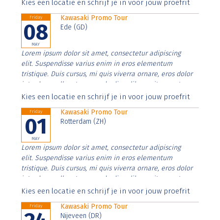
Aenean faucibus nibh et justo cursus id rutrum lorem
Kies een locatie en schrijf je in voor jouw proefrit
imperdiet. Nunc ut sem vitae risus tristique posuere.
Kawasaki Promo Tour
Friday
08
Ede (GD)
MAY
Lorem ipsum dolor sit amet, consectetur adipiscing
elit. Suspendisse varius enim in eros elementum
tristique. Duis cursus, mi quis viverra ornare, eros dolor
interdum nulla, ut commodo diam libero vitae erat.
Aenean faucibus nibh et justo cursus id rutrum lorem
Kies een locatie en schrijf je in voor jouw proefrit
imperdiet. Nunc ut sem vitae risus tristique posuere.
Kawasaki Promo Tour
Friday
01
Rotterdam (ZH)
MAY
Lorem ipsum dolor sit amet, consectetur adipiscing
elit. Suspendisse varius enim in eros elementum
tristique. Duis cursus, mi quis viverra ornare, eros dolor
interdum nulla, ut commodo diam libero vitae erat.
Aenean faucibus nibh et justo cursus id rutrum lorem
Kies een locatie en schrijf je in voor jouw proefrit
imperdiet. Nunc ut sem vitae risus tristique posuere.
Kawasaki Promo Tour
Friday
Nijeveen (DR)