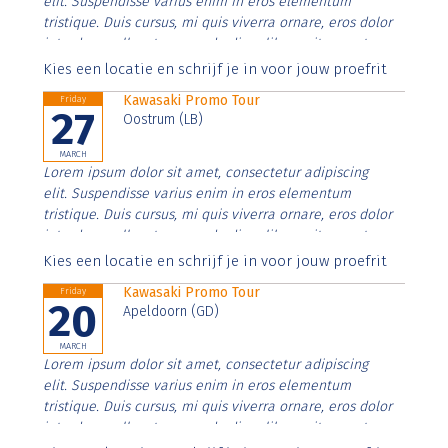
elit. Suspendisse varius enim in eros elementum
tristique. Duis cursus, mi quis viverra ornare, eros dolor
interdum nulla, ut commodo diam libero vitae erat.
Aenean faucibus nibh et justo cursus id rutrum lorem
Kies een locatie en schrijf je in voor jouw proefrit
imperdiet. Nunc ut sem vitae risus tristique posuere.
Kawasaki Promo Tour
Friday
27
Oostrum (LB)
MARCH
Lorem ipsum dolor sit amet, consectetur adipiscing
elit. Suspendisse varius enim in eros elementum
tristique. Duis cursus, mi quis viverra ornare, eros dolor
interdum nulla, ut commodo diam libero vitae erat.
Aenean faucibus nibh et justo cursus id rutrum lorem
Kies een locatie en schrijf je in voor jouw proefrit
imperdiet. Nunc ut sem vitae risus tristique posuere.
Kawasaki Promo Tour
Friday
20
Apeldoorn (GD)
MARCH
Lorem ipsum dolor sit amet, consectetur adipiscing
elit. Suspendisse varius enim in eros elementum
tristique. Duis cursus, mi quis viverra ornare, eros dolor
interdum nulla, ut commodo diam libero vitae erat.