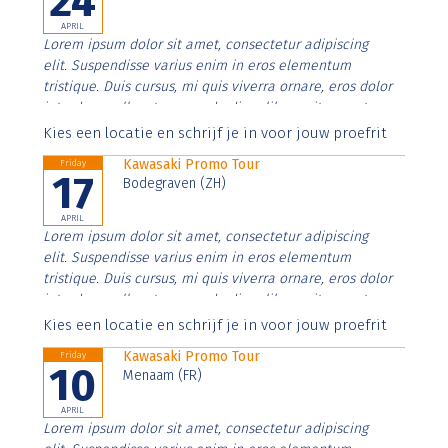
24
APRIL
Lorem ipsum dolor sit amet, consectetur adipiscing
elit. Suspendisse varius enim in eros elementum
tristique. Duis cursus, mi quis viverra ornare, eros dolor
interdum nulla, ut commodo diam libero vitae erat.
Aenean faucibus nibh et justo cursus id rutrum lorem
Kies een locatie en schrijf je in voor jouw proefrit
imperdiet. Nunc ut sem vitae risus tristique posuere.
Kawasaki Promo Tour
Friday
17
Bodegraven (ZH)
APRIL
Lorem ipsum dolor sit amet, consectetur adipiscing
elit. Suspendisse varius enim in eros elementum
tristique. Duis cursus, mi quis viverra ornare, eros dolor
interdum nulla, ut commodo diam libero vitae erat.
Aenean faucibus nibh et justo cursus id rutrum lorem
Kies een locatie en schrijf je in voor jouw proefrit
imperdiet. Nunc ut sem vitae risus tristique posuere.
Kawasaki Promo Tour
Friday
10
Menaam (FR)
APRIL
Lorem ipsum dolor sit amet, consectetur adipiscing