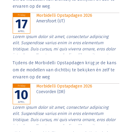
ervaren op de weg.
Morbidelli Opstapdagen 2026
Friday
17
Amersfoort (UT)
APRIL
Lorem ipsum dolor sit amet, consectetur adipiscing
elit. Suspendisse varius enim in eros elementum
tristique. Duis cursus, mi quis viverra ornare, eros dolor
interdum nulla, ut commodo diam libero vitae erat.
Aenean faucibus nibh et justo cursus id rutrum lorem
Tijdens de Morbidelli Opstapdagen krijg je de kans
imperdiet. Nunc ut sem vitae risus tristique posuere.
om de modellen van dichtbij te bekijken én zelf te
ervaren op de weg
Morbidelli Opstapdagen 2026
Friday
10
Coevorden (DR)
APRIL
Lorem ipsum dolor sit amet, consectetur adipiscing
elit. Suspendisse varius enim in eros elementum
tristique. Duis cursus, mi quis viverra ornare, eros dolor
interdum nulla, ut commodo diam libero vitae erat.