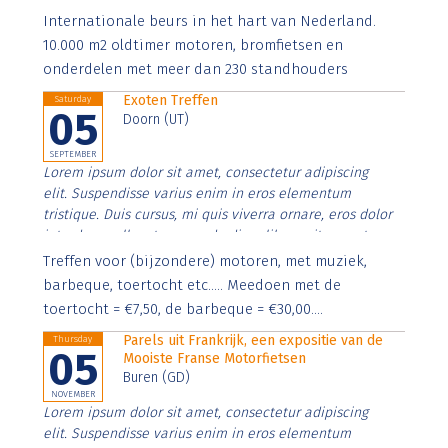
Aenean faucibus nibh et justo cursus id rutrum lorem
Internationale beurs in het hart van Nederland.
imperdiet. Nunc ut sem vitae risus tristique posuere.
10.000 m2 oldtimer motoren, bromfietsen en
onderdelen met meer dan 230 standhouders
Exoten Treffen
Saturday
05
Doorn (UT)
SEPTEMBER
Lorem ipsum dolor sit amet, consectetur adipiscing
elit. Suspendisse varius enim in eros elementum
tristique. Duis cursus, mi quis viverra ornare, eros dolor
interdum nulla, ut commodo diam libero vitae erat.
Aenean faucibus nibh et justo cursus id rutrum lorem
Treffen voor (bijzondere) motoren, met muziek,
imperdiet. Nunc ut sem vitae risus tristique posuere.
barbeque, toertocht etc..... Meedoen met de
toertocht = €7,50, de barbeque = €30,00....
Parels uit Frankrijk, een expositie van de
Thursday
05
Mooiste Franse Motorfietsen
Buren (GD)
NOVEMBER
Lorem ipsum dolor sit amet, consectetur adipiscing
elit. Suspendisse varius enim in eros elementum