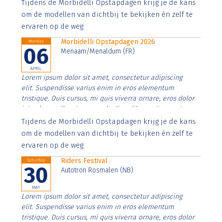
Aenean faucibus nibh et justo cursus id rutrum lorem
Tijdens de Morbidelli Opstapdagen krijg je de kans
imperdiet. Nunc ut sem vitae risus tristique posuere.
om de modellen van dichtbij te bekijken én zelf te
ervaren op de weg
Morbidelli Opstapdagen 2026
Monday
06
Menaam/Menaldum (FR)
APRIL
Lorem ipsum dolor sit amet, consectetur adipiscing
elit. Suspendisse varius enim in eros elementum
tristique. Duis cursus, mi quis viverra ornare, eros dolor
interdum nulla, ut commodo diam libero vitae erat.
Aenean faucibus nibh et justo cursus id rutrum lorem
Tijdens de Morbidelli Opstapdagen krijg je de kans
imperdiet. Nunc ut sem vitae risus tristique posuere.
om de modellen van dichtbij te bekijken én zelf te
ervaren op de weg.
Riders Festival
Saturday
30
Autotron Rosmalen (NB)
MAY
Lorem ipsum dolor sit amet, consectetur adipiscing
elit. Suspendisse varius enim in eros elementum
tristique. Duis cursus, mi quis viverra ornare, eros dolor