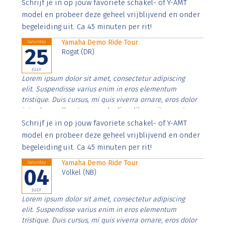
Aenean faucibus nibh et justo cursus id rutrum lorem
Schrijf je in op jouw favoriete schakel- of Y-AMT
imperdiet. Nunc ut sem vitae risus tristique posuere.
model en probeer deze geheel vrijblijvend en onder
begeleiding uit. Ca 45 minuten per rit!
Yamaha Demo Ride Tour
Saturday
25
Rogat (DR)
JULY
Lorem ipsum dolor sit amet, consectetur adipiscing
elit. Suspendisse varius enim in eros elementum
tristique. Duis cursus, mi quis viverra ornare, eros dolor
interdum nulla, ut commodo diam libero vitae erat.
Aenean faucibus nibh et justo cursus id rutrum lorem
Schrijf je in op jouw favoriete schakel- of Y-AMT
imperdiet. Nunc ut sem vitae risus tristique posuere.
model en probeer deze geheel vrijblijvend en onder
begeleiding uit. Ca 45 minuten per rit!
Yamaha Demo Ride Tour
Saturday
04
Volkel (NB)
JULY
Lorem ipsum dolor sit amet, consectetur adipiscing
elit. Suspendisse varius enim in eros elementum
tristique. Duis cursus, mi quis viverra ornare, eros dolor