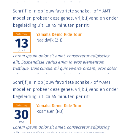
interdum nulla, ut commodo diam libero vitae erat.
Aenean faucibus nibh et justo cursus id rutrum lorem
Schrijf je in op jouw favoriete schakel- of Y-AMT
imperdiet. Nunc ut sem vitae risus tristique posuere.
model en probeer deze geheel vrijblijvend en onder
begeleiding uit. Ca 45 minuten per rit!
Yamaha Demo Ride Tour
Saturday
13
Naaldwijk (ZH)
JUNE
Lorem ipsum dolor sit amet, consectetur adipiscing
elit. Suspendisse varius enim in eros elementum
tristique. Duis cursus, mi quis viverra ornare, eros dolor
interdum nulla, ut commodo diam libero vitae erat.
Aenean faucibus nibh et justo cursus id rutrum lorem
Schrijf je in op jouw favoriete schakel- of Y-AMT
imperdiet. Nunc ut sem vitae risus tristique posuere.
model en probeer deze geheel vrijblijvend en onder
begeleiding uit. Ca 45 minuten per rit!
Yamaha Demo Ride Tour
Saturday
30
Rosmalen (NB)
MAY
Lorem ipsum dolor sit amet, consectetur adipiscing