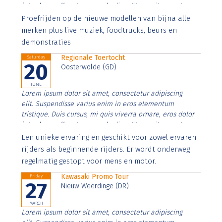
interdum nulla, ut commodo diam libero vitae erat.
Aenean faucibus nibh et justo cursus id rutrum lorem
Proefrijden op de nieuwe modellen van bijna alle
imperdiet. Nunc ut sem vitae risus tristique posuere.
merken plus live muziek, foodtrucks, beurs en
demonstraties
Regionale Toertocht
Saturday
20
Oosterwolde (GD)
JUNE
Lorem ipsum dolor sit amet, consectetur adipiscing
elit. Suspendisse varius enim in eros elementum
tristique. Duis cursus, mi quis viverra ornare, eros dolor
interdum nulla, ut commodo diam libero vitae erat.
Aenean faucibus nibh et justo cursus id rutrum lorem
Een unieke ervaring en geschikt voor zowel ervaren
imperdiet. Nunc ut sem vitae risus tristique posuere.
rijders als beginnende rijders. Er wordt onderweg
regelmatig gestopt voor mens en motor.
Kawasaki Promo Tour
Friday
27
Nieuw Weerdinge (DR)
MARCH
Lorem ipsum dolor sit amet, consectetur adipiscing