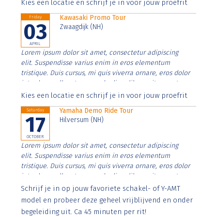
Aenean faucibus nibh et justo cursus id rutrum lorem
Kies een locatie en schrijf je in voor jouw proefrit
imperdiet. Nunc ut sem vitae risus tristique posuere.
Kawasaki Promo Tour
Friday
03
Zwaagdijk (NH)
APRIL
Lorem ipsum dolor sit amet, consectetur adipiscing
elit. Suspendisse varius enim in eros elementum
tristique. Duis cursus, mi quis viverra ornare, eros dolor
interdum nulla, ut commodo diam libero vitae erat.
Aenean faucibus nibh et justo cursus id rutrum lorem
Kies een locatie en schrijf je in voor jouw proefrit
imperdiet. Nunc ut sem vitae risus tristique posuere.
Yamaha Demo Ride Tour
Saturday
17
Hilversum (NH)
OCTOBER
Lorem ipsum dolor sit amet, consectetur adipiscing
elit. Suspendisse varius enim in eros elementum
tristique. Duis cursus, mi quis viverra ornare, eros dolor
interdum nulla, ut commodo diam libero vitae erat.
Aenean faucibus nibh et justo cursus id rutrum lorem
Schrijf je in op jouw favoriete schakel- of Y-AMT
imperdiet. Nunc ut sem vitae risus tristique posuere.
model en probeer deze geheel vrijblijvend en onder
begeleiding uit. Ca 45 minuten per rit!