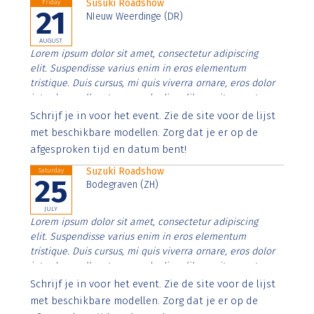
Susuki Roadshow
Friday
21
NIeuw Weerdinge (DR)
AUGUST
Lorem ipsum dolor sit amet, consectetur adipiscing
elit. Suspendisse varius enim in eros elementum
tristique. Duis cursus, mi quis viverra ornare, eros dolor
interdum nulla, ut commodo diam libero vitae erat.
Aenean faucibus nibh et justo cursus id rutrum lorem
Schrijf je in voor het event. Zie de site voor de lijst
imperdiet. Nunc ut sem vitae risus tristique posuere.
met beschikbare modellen. Zorg dat je er op de
afgesproken tijd en datum bent!
Suzuki Roadshow
Saturday
25
Bodegraven (ZH)
JULY
Lorem ipsum dolor sit amet, consectetur adipiscing
elit. Suspendisse varius enim in eros elementum
tristique. Duis cursus, mi quis viverra ornare, eros dolor
interdum nulla, ut commodo diam libero vitae erat.
Aenean faucibus nibh et justo cursus id rutrum lorem
Schrijf je in voor het event. Zie de site voor de lijst
imperdiet. Nunc ut sem vitae risus tristique posuere.
met beschikbare modellen. Zorg dat je er op de