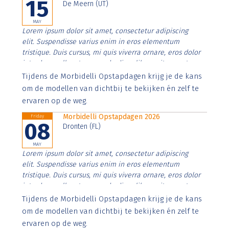
15
De Meern (UT)
MAY
Lorem ipsum dolor sit amet, consectetur adipiscing
elit. Suspendisse varius enim in eros elementum
tristique. Duis cursus, mi quis viverra ornare, eros dolor
interdum nulla, ut commodo diam libero vitae erat.
Aenean faucibus nibh et justo cursus id rutrum lorem
Tijdens de Morbidelli Opstapdagen krijg je de kans
imperdiet. Nunc ut sem vitae risus tristique posuere.
om de modellen van dichtbij te bekijken én zelf te
ervaren op de weg.
Morbidelli Opstapdagen 2026
Friday
08
Dronten (FL)
MAY
Lorem ipsum dolor sit amet, consectetur adipiscing
elit. Suspendisse varius enim in eros elementum
tristique. Duis cursus, mi quis viverra ornare, eros dolor
interdum nulla, ut commodo diam libero vitae erat.
Aenean faucibus nibh et justo cursus id rutrum lorem
Tijdens de Morbidelli Opstapdagen krijg je de kans
imperdiet. Nunc ut sem vitae risus tristique posuere.
om de modellen van dichtbij te bekijken én zelf te
ervaren op de weg.