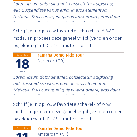
Lorem ipsum dolor sit amet, consectetur adipiscing
elit. Suspendisse varius enim in eros elementum
tristique. Duis cursus, mi quis viverra ornare, eros dolor
interdum nulla, ut commodo diam libero vitae erat.
Aenean faucibus nibh et justo cursus id rutrum lorem
Schrijf je in op jouw favoriete schakel- of Y-AMT
imperdiet. Nunc ut sem vitae risus tristique posuere.
model en probeer deze geheel vrijblijvend en onder
begeleiding uit. Ca 45 minuten per rit!
Yamaha Demo Ride Tour
Saturday
18
Nijmegen (GD)
APRIL
Lorem ipsum dolor sit amet, consectetur adipiscing
elit. Suspendisse varius enim in eros elementum
tristique. Duis cursus, mi quis viverra ornare, eros dolor
interdum nulla, ut commodo diam libero vitae erat.
Aenean faucibus nibh et justo cursus id rutrum lorem
Schrijf je in op jouw favoriete schakel- of Y-AMT
imperdiet. Nunc ut sem vitae risus tristique posuere.
model en probeer deze geheel vrijblijvend en onder
begeleiding uit. Ca 45 minuten per rit!
Yamaha Demo Ride Tour
Saturday
Amsterdam (NH)