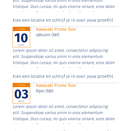
elit. Suspendisse varius enim in eros elementum
tristique. Duis cursus, mi quis viverra ornare, eros dolor
interdum nulla, ut commodo diam libero vitae erat.
Aenean faucibus nibh et justo cursus id rutrum lorem
Kies een locatie en schrijf je in voor jouw proefrit
imperdiet. Nunc ut sem vitae risus tristique posuere.
Kawasaki Promo Tour
Friday
10
uithoorn (NH)
JULY
Lorem ipsum dolor sit amet, consectetur adipiscing
elit. Suspendisse varius enim in eros elementum
tristique. Duis cursus, mi quis viverra ornare, eros dolor
interdum nulla, ut commodo diam libero vitae erat.
Aenean faucibus nibh et justo cursus id rutrum lorem
Kies een locatie en schrijf je in voor jouw proefrit
imperdiet. Nunc ut sem vitae risus tristique posuere.
Kawasaki Promo Tour
Friday
03
Rijen (NB)
JULY
Lorem ipsum dolor sit amet, consectetur adipiscing
elit. Suspendisse varius enim in eros elementum
tristique. Duis cursus, mi quis viverra ornare, eros dolor
interdum nulla, ut commodo diam libero vitae erat.