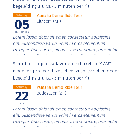
begeleiding uit. Ca 45 minuten per rit!
Yamaha Demo Ride Tour
Saturday
05
Uithoorn (NH)
SEPTEMBER
Lorem ipsum dolor sit amet, consectetur adipiscing
elit. Suspendisse varius enim in eros elementum
tristique. Duis cursus, mi quis viverra ornare, eros dolor
interdum nulla, ut commodo diam libero vitae erat.
Aenean faucibus nibh et justo cursus id rutrum lorem
Schrijf je in op jouw favoriete schakel- of Y-AMT
imperdiet. Nunc ut sem vitae risus tristique posuere.
model en probeer deze geheel vrijblijvend en onder
begeleiding uit. Ca 45 minuten per rit!
Yamaha Demo Ride Tour
Saturday
22
Bodegaven (ZH)
AUGUST
Lorem ipsum dolor sit amet, consectetur adipiscing
elit. Suspendisse varius enim in eros elementum
tristique. Duis cursus, mi quis viverra ornare, eros dolor
interdum nulla, ut commodo diam libero vitae erat.