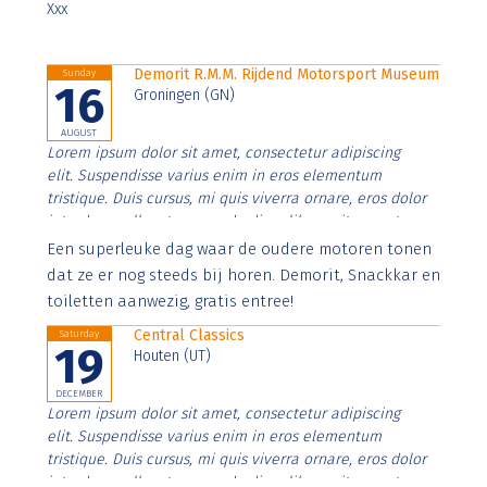
Xxx
Demorit R.M.M. Rijdend Motorsport Museum
Sunday
16
Groningen (GN)
AUGUST
Lorem ipsum dolor sit amet, consectetur adipiscing
elit. Suspendisse varius enim in eros elementum
tristique. Duis cursus, mi quis viverra ornare, eros dolor
interdum nulla, ut commodo diam libero vitae erat.
Aenean faucibus nibh et justo cursus id rutrum lorem
Een superleuke dag waar de oudere motoren tonen
imperdiet. Nunc ut sem vitae risus tristique posuere.
dat ze er nog steeds bij horen. Demorit, Snackkar en
toiletten aanwezig, gratis entree!
Central Classics
Saturday
19
Houten (UT)
DECEMBER
Lorem ipsum dolor sit amet, consectetur adipiscing
elit. Suspendisse varius enim in eros elementum
tristique. Duis cursus, mi quis viverra ornare, eros dolor
interdum nulla, ut commodo diam libero vitae erat.