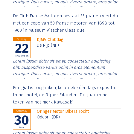
tristique. Duis cursus, mi quis viverra ornare, eros dolor
interdum nulla, ut commodo diam libero vitae erat.
Aenean faucibus nibh et justo cursus id rutrum lorem
De Club Franse Motoren bestaat 35 jaar en viert dat
imperdiet. Nunc ut sem vitae risus tristique posuere.
met een expo van 50 franse motoren van 1898 tot
1960 in Museum Visscher Classique.
KJMV Clubdag
Sunday
22
De Rijp (NH)
NOVEMBER
Lorem ipsum dolor sit amet, consectetur adipiscing
elit. Suspendisse varius enim in eros elementum
tristique. Duis cursus, mi quis viverra ornare, eros dolor
interdum nulla, ut commodo diam libero vitae erat.
Aenean faucibus nibh et justo cursus id rutrum lorem
Een gratis toegankelijke unieke ééndags expositie.
imperdiet. Nunc ut sem vitae risus tristique posuere.
In het hotel, de Rijper Eilanden. Dit jaar in het
teken van het merk Kawasaki.
Oringer Motor Bikers Tocht
Saturday
30
Odoorn (DR)
MAY
Lorem ipsum dolor sit amet, consectetur adipiscing