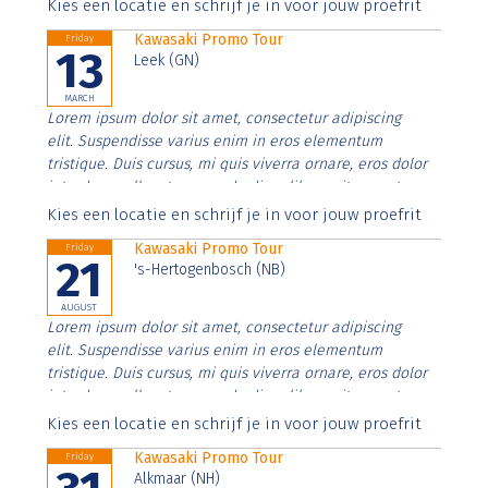
Aenean faucibus nibh et justo cursus id rutrum lorem
Kies een locatie en schrijf je in voor jouw proefrit
imperdiet. Nunc ut sem vitae risus tristique posuere.
Kawasaki Promo Tour
Friday
13
Leek (GN)
MARCH
Lorem ipsum dolor sit amet, consectetur adipiscing
elit. Suspendisse varius enim in eros elementum
tristique. Duis cursus, mi quis viverra ornare, eros dolor
interdum nulla, ut commodo diam libero vitae erat.
Aenean faucibus nibh et justo cursus id rutrum lorem
Kies een locatie en schrijf je in voor jouw proefrit
imperdiet. Nunc ut sem vitae risus tristique posuere.
Kawasaki Promo Tour
Friday
21
's-Hertogenbosch (NB)
AUGUST
Lorem ipsum dolor sit amet, consectetur adipiscing
elit. Suspendisse varius enim in eros elementum
tristique. Duis cursus, mi quis viverra ornare, eros dolor
interdum nulla, ut commodo diam libero vitae erat.
Aenean faucibus nibh et justo cursus id rutrum lorem
Kies een locatie en schrijf je in voor jouw proefrit
imperdiet. Nunc ut sem vitae risus tristique posuere.
Kawasaki Promo Tour
Friday
Alkmaar (NH)