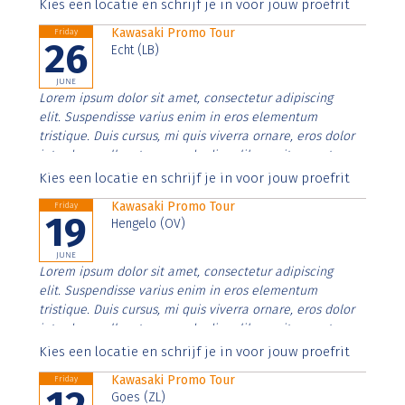
Aenean faucibus nibh et justo cursus id rutrum lorem
Kies een locatie en schrijf je in voor jouw proefrit
imperdiet. Nunc ut sem vitae risus tristique posuere.
Kawasaki Promo Tour
Friday
26
Echt (LB)
JUNE
Lorem ipsum dolor sit amet, consectetur adipiscing
elit. Suspendisse varius enim in eros elementum
tristique. Duis cursus, mi quis viverra ornare, eros dolor
interdum nulla, ut commodo diam libero vitae erat.
Aenean faucibus nibh et justo cursus id rutrum lorem
Kies een locatie en schrijf je in voor jouw proefrit
imperdiet. Nunc ut sem vitae risus tristique posuere.
Kawasaki Promo Tour
Friday
19
Hengelo (OV)
JUNE
Lorem ipsum dolor sit amet, consectetur adipiscing
elit. Suspendisse varius enim in eros elementum
tristique. Duis cursus, mi quis viverra ornare, eros dolor
interdum nulla, ut commodo diam libero vitae erat.
Aenean faucibus nibh et justo cursus id rutrum lorem
Kies een locatie en schrijf je in voor jouw proefrit
imperdiet. Nunc ut sem vitae risus tristique posuere.
Kawasaki Promo Tour
Friday
Goes (ZL)