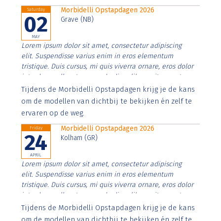
Morbidelli Opstapdagen 2026
Saturday
02
Grave (NB)
MAY
Lorem ipsum dolor sit amet, consectetur adipiscing
elit. Suspendisse varius enim in eros elementum
tristique. Duis cursus, mi quis viverra ornare, eros dolor
interdum nulla, ut commodo diam libero vitae erat.
Aenean faucibus nibh et justo cursus id rutrum lorem
Tijdens de Morbidelli Opstapdagen krijg je de kans
imperdiet. Nunc ut sem vitae risus tristique posuere.
om de modellen van dichtbij te bekijken én zelf te
ervaren op de weg.
Morbidelli Opstapdagen 2026
Friday
24
Kolham (GR)
APRIL
Lorem ipsum dolor sit amet, consectetur adipiscing
elit. Suspendisse varius enim in eros elementum
tristique. Duis cursus, mi quis viverra ornare, eros dolor
interdum nulla, ut commodo diam libero vitae erat.
Aenean faucibus nibh et justo cursus id rutrum lorem
Tijdens de Morbidelli Opstapdagen krijg je de kans
imperdiet. Nunc ut sem vitae risus tristique posuere.
om de modellen van dichtbij te bekijken én zelf te