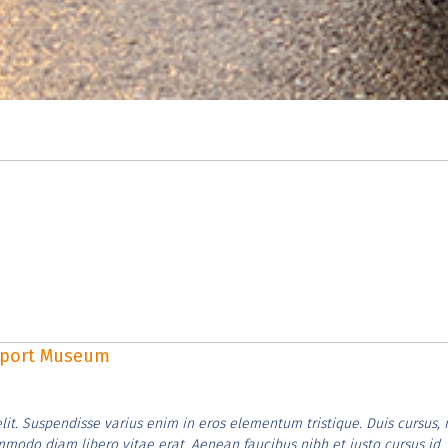
rsport Museum
lit. Suspendisse varius enim in eros elementum tristique. Duis cursus, 
ommodo diam libero vitae erat. Aenean faucibus nibh et justo cursus id