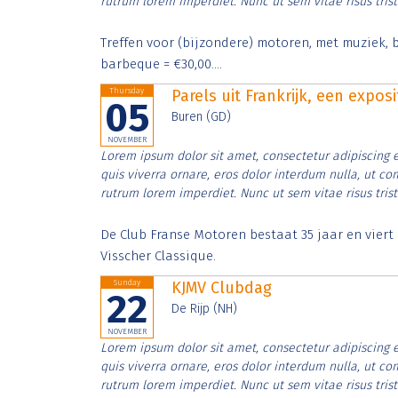
rutrum lorem imperdiet. Nunc ut sem vitae risus tris
Treffen voor (bijzondere) motoren, met muziek, b
barbeque = €30,00....
Thursday
Parels uit Frankrijk, een expos
05
Buren (GD)
NOVEMBER
Lorem ipsum dolor sit amet, consectetur adipiscing e
quis viverra ornare, eros dolor interdum nulla, ut c
rutrum lorem imperdiet. Nunc ut sem vitae risus tris
De Club Franse Motoren bestaat 35 jaar en vier
Visscher Classique.
Sunday
KJMV Clubdag
22
De Rijp (NH)
NOVEMBER
Lorem ipsum dolor sit amet, consectetur adipiscing e
quis viverra ornare, eros dolor interdum nulla, ut c
rutrum lorem imperdiet. Nunc ut sem vitae risus tris