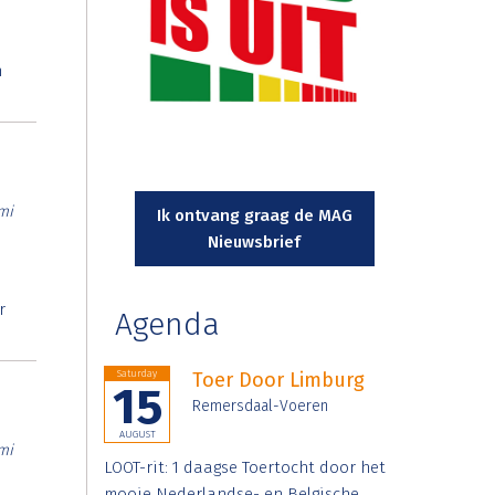
n
mi
Ik ontvang graag de MAG
Nieuwsbrief
r
Agenda
Saturday
Toer Door Limburg
15
Remersdaal-Voeren
AUGUST
mi
LOOT-rit: 1 daagse Toertocht door het
mooie Nederlandse- en Belgische