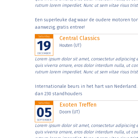
rutrum lorem imperdiet. Nunc ut sem vitae risus tris
Een superleuke dag waar de oudere motoren tonen
aanwezig, gratis entree!
Saturday
Central Classics
19
Houten (UT)
DECEMBER
Lorem ipsum dolor sit amet, consectetur adipiscing e
quis viverra ornare, eros dolor interdum nulla, ut c
rutrum lorem imperdiet. Nunc ut sem vitae risus tris
Internationale beurs in het hart van Nederland
dan 230 standhouders
Saturday
Exoten Treffen
05
Doorn (UT)
SEPTEMBER
Lorem ipsum dolor sit amet, consectetur adipiscing e
quis viverra ornare, eros dolor interdum nulla, ut c