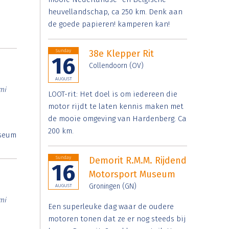
heuvellandschap, ca 250 km. Denk aan
de goede papieren! kamperen kan!
Sunday
38e Klepper Rit
16
Collendoorn (OV)
AUGUST
mi
LOOT-rit: Het doel is om iedereen die
motor rijdt te laten kennis maken met
de mooie omgeving van Hardenberg. Ca
200 km.
useum
Sunday
Demorit R.M.M. Rijdend
16
Motorsport Museum
Groningen (GN)
AUGUST
mi
Een superleuke dag waar de oudere
motoren tonen dat ze er nog steeds bij