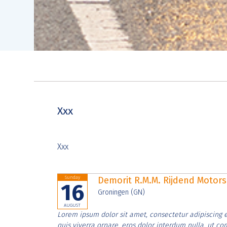
Xxx
Xxx
Sunday
Demorit R.M.M. Rijdend Moto
16
Groningen (GN)
AUGUST
Lorem ipsum dolor sit amet, consectetur adipiscing e
quis viverra ornare, eros dolor interdum nulla, ut c