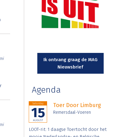
n
mi
Ik ontvang graag de MAG
Nieuwsbrief
r
Agenda
Saturday
Toer Door Limburg
15
Remersdaal-Voeren
AUGUST
mi
LOOT-rit: 1 daagse Toertocht door het
mooie Nederlandse- en Belgische