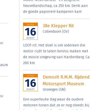
heuvellandschap, ca 250 km. Denk aan
de goede papieren! kamperen kan!
Sunday
38e Klepper Rit
16
Collendoorn (OV)
AUGUST
mi
LOOT-rit: Het doel is om iedereen die
motor rijdt te laten kennis maken met
de mooie omgeving van Hardenberg. Ca
200 km.
useum
Sunday
Demorit R.M.M. Rijdend
16
Motorsport Museum
Groningen (GN)
AUGUST
mi
Een superleuke dag waar de oudere
motoren tonen dat ze er nog steeds bij