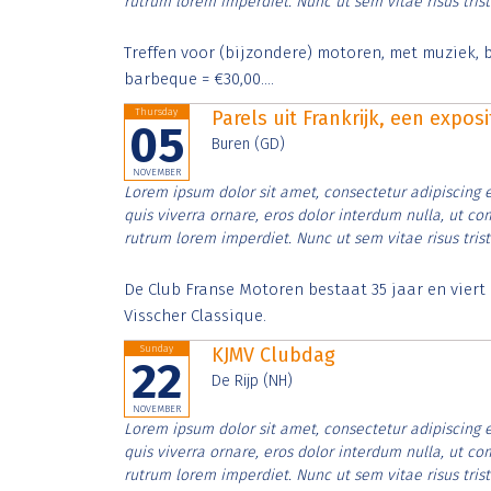
rutrum lorem imperdiet. Nunc ut sem vitae risus tris
Treffen voor (bijzondere) motoren, met muziek, b
barbeque = €30,00....
Thursday
Parels uit Frankrijk, een expos
05
Buren (GD)
NOVEMBER
Lorem ipsum dolor sit amet, consectetur adipiscing e
quis viverra ornare, eros dolor interdum nulla, ut c
rutrum lorem imperdiet. Nunc ut sem vitae risus tris
De Club Franse Motoren bestaat 35 jaar en vier
Visscher Classique.
Sunday
KJMV Clubdag
22
De Rijp (NH)
NOVEMBER
Lorem ipsum dolor sit amet, consectetur adipiscing e
quis viverra ornare, eros dolor interdum nulla, ut c
rutrum lorem imperdiet. Nunc ut sem vitae risus tris