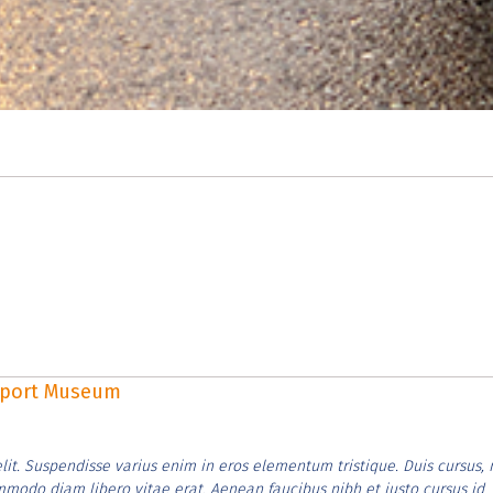
rsport Museum
lit. Suspendisse varius enim in eros elementum tristique. Duis cursus, 
ommodo diam libero vitae erat. Aenean faucibus nibh et justo cursus id