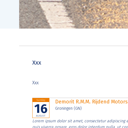
Xxx
Xxx
Sunday
Demorit R.M.M. Rijdend Moto
16
Groningen (GN)
AUGUST
Lorem ipsum dolor sit amet, consectetur adipiscing e
quis viverra ornare, eros dolor interdum nulla, ut c