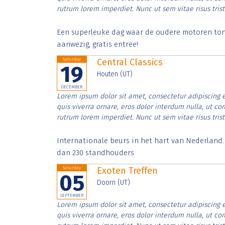
rutrum lorem imperdiet. Nunc ut sem vitae risus tris
Een superleuke dag waar de oudere motoren tonen
aanwezig, gratis entree!
Saturday
Central Classics
19
Houten (UT)
DECEMBER
Lorem ipsum dolor sit amet, consectetur adipiscing e
quis viverra ornare, eros dolor interdum nulla, ut c
rutrum lorem imperdiet. Nunc ut sem vitae risus tris
Internationale beurs in het hart van Nederland
dan 230 standhouders
Saturday
Exoten Treffen
05
Doorn (UT)
SEPTEMBER
Lorem ipsum dolor sit amet, consectetur adipiscing e
quis viverra ornare, eros dolor interdum nulla, ut c