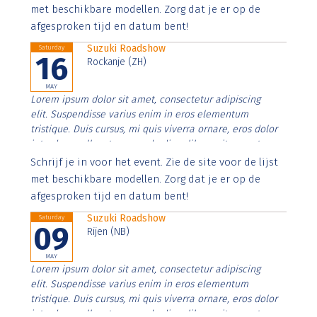
imperdiet. Nunc ut sem vitae risus tristique posuere.
met beschikbare modellen. Zorg dat je er op de
afgesproken tijd en datum bent!
Suzuki Roadshow
Saturday
16
Rockanje (ZH)
MAY
Lorem ipsum dolor sit amet, consectetur adipiscing
elit. Suspendisse varius enim in eros elementum
tristique. Duis cursus, mi quis viverra ornare, eros dolor
interdum nulla, ut commodo diam libero vitae erat.
Aenean faucibus nibh et justo cursus id rutrum lorem
Schrijf je in voor het event. Zie de site voor de lijst
imperdiet. Nunc ut sem vitae risus tristique posuere.
met beschikbare modellen. Zorg dat je er op de
afgesproken tijd en datum bent!
Suzuki Roadshow
Saturday
09
Rijen (NB)
MAY
Lorem ipsum dolor sit amet, consectetur adipiscing
elit. Suspendisse varius enim in eros elementum
tristique. Duis cursus, mi quis viverra ornare, eros dolor
interdum nulla, ut commodo diam libero vitae erat.