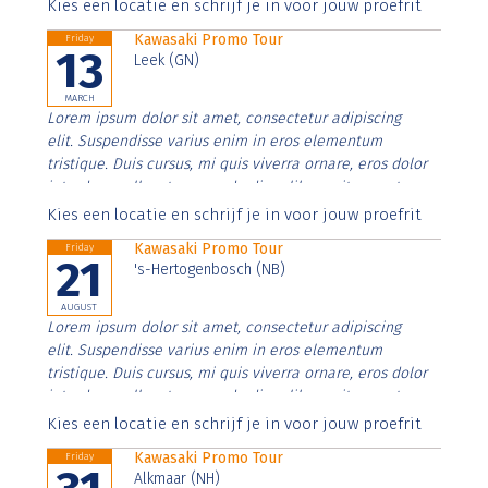
Aenean faucibus nibh et justo cursus id rutrum lorem
Kies een locatie en schrijf je in voor jouw proefrit
imperdiet. Nunc ut sem vitae risus tristique posuere.
Kawasaki Promo Tour
Friday
13
Leek (GN)
MARCH
Lorem ipsum dolor sit amet, consectetur adipiscing
elit. Suspendisse varius enim in eros elementum
tristique. Duis cursus, mi quis viverra ornare, eros dolor
interdum nulla, ut commodo diam libero vitae erat.
Aenean faucibus nibh et justo cursus id rutrum lorem
Kies een locatie en schrijf je in voor jouw proefrit
imperdiet. Nunc ut sem vitae risus tristique posuere.
Kawasaki Promo Tour
Friday
21
's-Hertogenbosch (NB)
AUGUST
Lorem ipsum dolor sit amet, consectetur adipiscing
elit. Suspendisse varius enim in eros elementum
tristique. Duis cursus, mi quis viverra ornare, eros dolor
interdum nulla, ut commodo diam libero vitae erat.
Aenean faucibus nibh et justo cursus id rutrum lorem
Kies een locatie en schrijf je in voor jouw proefrit
imperdiet. Nunc ut sem vitae risus tristique posuere.
Kawasaki Promo Tour
Friday
Alkmaar (NH)