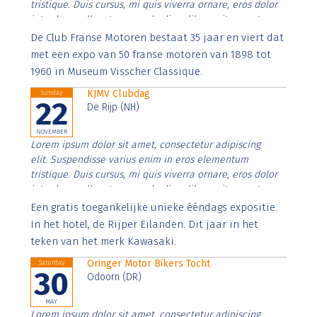
tristique. Duis cursus, mi quis viverra ornare, eros dolor
interdum nulla, ut commodo diam libero vitae erat.
Aenean faucibus nibh et justo cursus id rutrum lorem
De Club Franse Motoren bestaat 35 jaar en viert dat
imperdiet. Nunc ut sem vitae risus tristique posuere.
met een expo van 50 franse motoren van 1898 tot
1960 in Museum Visscher Classique.
KJMV Clubdag
Sunday
22
De Rijp (NH)
NOVEMBER
Lorem ipsum dolor sit amet, consectetur adipiscing
elit. Suspendisse varius enim in eros elementum
tristique. Duis cursus, mi quis viverra ornare, eros dolor
interdum nulla, ut commodo diam libero vitae erat.
Aenean faucibus nibh et justo cursus id rutrum lorem
Een gratis toegankelijke unieke ééndags expositie.
imperdiet. Nunc ut sem vitae risus tristique posuere.
In het hotel, de Rijper Eilanden. Dit jaar in het
teken van het merk Kawasaki.
Oringer Motor Bikers Tocht
Saturday
30
Odoorn (DR)
MAY
Lorem ipsum dolor sit amet, consectetur adipiscing