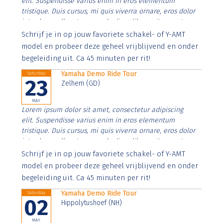
elit. Suspendisse varius enim in eros elementum
tristique. Duis cursus, mi quis viverra ornare, eros dolor
interdum nulla, ut commodo diam libero vitae erat.
Aenean faucibus nibh et justo cursus id rutrum lorem
Schrijf je in op jouw favoriete schakel- of Y-AMT
imperdiet. Nunc ut sem vitae risus tristique posuere.
model en probeer deze geheel vrijblijvend en onder
begeleiding uit. Ca 45 minuten per rit!
Yamaha Demo Ride Tour
Saturday
23
Zelhem (GD)
MAY
Lorem ipsum dolor sit amet, consectetur adipiscing
elit. Suspendisse varius enim in eros elementum
tristique. Duis cursus, mi quis viverra ornare, eros dolor
interdum nulla, ut commodo diam libero vitae erat.
Aenean faucibus nibh et justo cursus id rutrum lorem
Schrijf je in op jouw favoriete schakel- of Y-AMT
imperdiet. Nunc ut sem vitae risus tristique posuere.
model en probeer deze geheel vrijblijvend en onder
begeleiding uit. Ca 45 minuten per rit!
Yamaha Demo Ride Tour
Saturday
02
Hippolytushoef (NH)
MAY