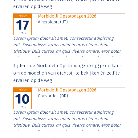
ervaren op de weg.
Morbidelli Opstapdagen 2026
Friday
17
Amersfoort (UT)
APRIL
Lorem ipsum dolor sit amet, consectetur adipiscing
elit. Suspendisse varius enim in eros elementum
tristique. Duis cursus, mi quis viverra ornare, eros dolor
interdum nulla, ut commodo diam libero vitae erat.
Aenean faucibus nibh et justo cursus id rutrum lorem
Tijdens de Morbidelli Opstapdagen krijg je de kans
imperdiet. Nunc ut sem vitae risus tristique posuere.
om de modellen van dichtbij te bekijken én zelf te
ervaren op de weg
Morbidelli Opstapdagen 2026
Friday
10
Coevorden (DR)
APRIL
Lorem ipsum dolor sit amet, consectetur adipiscing
elit. Suspendisse varius enim in eros elementum
tristique. Duis cursus, mi quis viverra ornare, eros dolor
interdum nulla, ut commodo diam libero vitae erat.