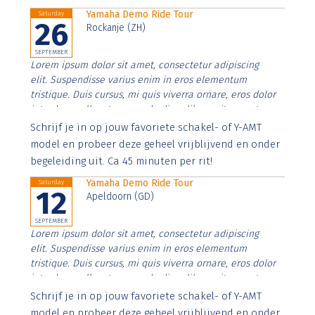
Yamaha Demo Ride Tour
Saturday
26
Rockanje (ZH)
SEPTEMBER
Lorem ipsum dolor sit amet, consectetur adipiscing
elit. Suspendisse varius enim in eros elementum
tristique. Duis cursus, mi quis viverra ornare, eros dolor
interdum nulla, ut commodo diam libero vitae erat.
Aenean faucibus nibh et justo cursus id rutrum lorem
Schrijf je in op jouw favoriete schakel- of Y-AMT
imperdiet. Nunc ut sem vitae risus tristique posuere.
model en probeer deze geheel vrijblijvend en onder
begeleiding uit. Ca 45 minuten per rit!
Yamaha Demo Ride Tour
Saturday
12
Apeldoorn (GD)
SEPTEMBER
Lorem ipsum dolor sit amet, consectetur adipiscing
elit. Suspendisse varius enim in eros elementum
tristique. Duis cursus, mi quis viverra ornare, eros dolor
interdum nulla, ut commodo diam libero vitae erat.
Aenean faucibus nibh et justo cursus id rutrum lorem
Schrijf je in op jouw favoriete schakel- of Y-AMT
imperdiet. Nunc ut sem vitae risus tristique posuere.
model en probeer deze geheel vrijblijvend en onder