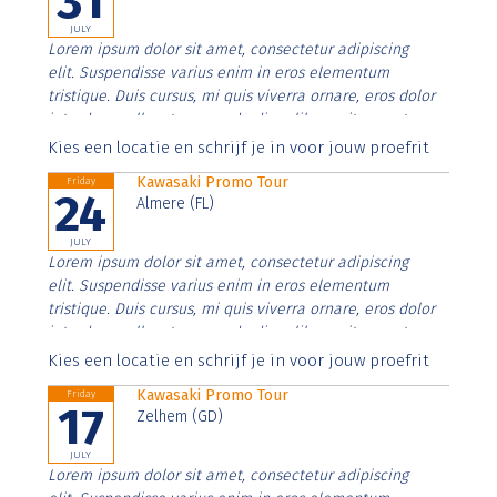
31
JULY
Lorem ipsum dolor sit amet, consectetur adipiscing
elit. Suspendisse varius enim in eros elementum
tristique. Duis cursus, mi quis viverra ornare, eros dolor
interdum nulla, ut commodo diam libero vitae erat.
Aenean faucibus nibh et justo cursus id rutrum lorem
Kies een locatie en schrijf je in voor jouw proefrit
imperdiet. Nunc ut sem vitae risus tristique posuere.
Kawasaki Promo Tour
Friday
24
Almere (FL)
JULY
Lorem ipsum dolor sit amet, consectetur adipiscing
elit. Suspendisse varius enim in eros elementum
tristique. Duis cursus, mi quis viverra ornare, eros dolor
interdum nulla, ut commodo diam libero vitae erat.
Aenean faucibus nibh et justo cursus id rutrum lorem
Kies een locatie en schrijf je in voor jouw proefrit
imperdiet. Nunc ut sem vitae risus tristique posuere.
Kawasaki Promo Tour
Friday
17
Zelhem (GD)
JULY
Lorem ipsum dolor sit amet, consectetur adipiscing