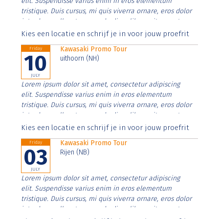
elit. Suspendisse varius enim in eros elementum
tristique. Duis cursus, mi quis viverra ornare, eros dolor
interdum nulla, ut commodo diam libero vitae erat.
Aenean faucibus nibh et justo cursus id rutrum lorem
Kies een locatie en schrijf je in voor jouw proefrit
imperdiet. Nunc ut sem vitae risus tristique posuere.
Kawasaki Promo Tour
Friday
10
uithoorn (NH)
JULY
Lorem ipsum dolor sit amet, consectetur adipiscing
elit. Suspendisse varius enim in eros elementum
tristique. Duis cursus, mi quis viverra ornare, eros dolor
interdum nulla, ut commodo diam libero vitae erat.
Aenean faucibus nibh et justo cursus id rutrum lorem
Kies een locatie en schrijf je in voor jouw proefrit
imperdiet. Nunc ut sem vitae risus tristique posuere.
Kawasaki Promo Tour
Friday
03
Rijen (NB)
JULY
Lorem ipsum dolor sit amet, consectetur adipiscing
elit. Suspendisse varius enim in eros elementum
tristique. Duis cursus, mi quis viverra ornare, eros dolor
interdum nulla, ut commodo diam libero vitae erat.