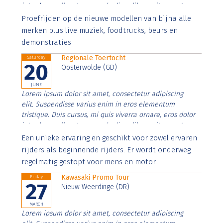
interdum nulla, ut commodo diam libero vitae erat.
Aenean faucibus nibh et justo cursus id rutrum lorem
Proefrijden op de nieuwe modellen van bijna alle
imperdiet. Nunc ut sem vitae risus tristique posuere.
merken plus live muziek, foodtrucks, beurs en
demonstraties
Regionale Toertocht
Saturday
20
Oosterwolde (GD)
JUNE
Lorem ipsum dolor sit amet, consectetur adipiscing
elit. Suspendisse varius enim in eros elementum
tristique. Duis cursus, mi quis viverra ornare, eros dolor
interdum nulla, ut commodo diam libero vitae erat.
Aenean faucibus nibh et justo cursus id rutrum lorem
Een unieke ervaring en geschikt voor zowel ervaren
imperdiet. Nunc ut sem vitae risus tristique posuere.
rijders als beginnende rijders. Er wordt onderweg
regelmatig gestopt voor mens en motor.
Kawasaki Promo Tour
Friday
27
Nieuw Weerdinge (DR)
MARCH
Lorem ipsum dolor sit amet, consectetur adipiscing