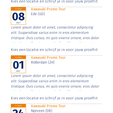
Aenean faucibus nibh et justo cursus id rutrum lorem
Kies een locatie en schrijf je in voor jouw proefrit
imperdiet. Nunc ut sem vitae risus tristique posuere.
Kawasaki Promo Tour
Friday
08
Ede (GD)
MAY
Lorem ipsum dolor sit amet, consectetur adipiscing
elit. Suspendisse varius enim in eros elementum
tristique. Duis cursus, mi quis viverra ornare, eros dolor
interdum nulla, ut commodo diam libero vitae erat.
Aenean faucibus nibh et justo cursus id rutrum lorem
Kies een locatie en schrijf je in voor jouw proefrit
imperdiet. Nunc ut sem vitae risus tristique posuere.
Kawasaki Promo Tour
Friday
01
Rotterdam (ZH)
MAY
Lorem ipsum dolor sit amet, consectetur adipiscing
elit. Suspendisse varius enim in eros elementum
tristique. Duis cursus, mi quis viverra ornare, eros dolor
interdum nulla, ut commodo diam libero vitae erat.
Aenean faucibus nibh et justo cursus id rutrum lorem
Kies een locatie en schrijf je in voor jouw proefrit
imperdiet. Nunc ut sem vitae risus tristique posuere.
Kawasaki Promo Tour
Friday
Nijeveen (DR)