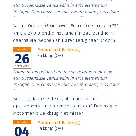
elit. Suspendisse varius enim in eros elementum
tristique. Duis cursus, mi quis viverra ornare, eros dolor
interdum nulla, ut commodo diam libero vitae erat.
Aenean faucibus nibh et justo cursus id rutrum lorem
Vanuit Odoorn (8km boven Emmen) een rit van 239
imperdiet. Nunc ut sem vitae risus tristique posuere.
km via Z/O Drenthe met lunch in Bad Bendheim,
daarna via Meppen en Haren terug naar Odoorn.
Motormarkt Balkbrug
Saturday
26
Balkbrug (OV)
SEPTEMBER
Lorem ipsum dolor sit amet, consectetur adipiscing
elit. Suspendisse varius enim in eros elementum
tristique. Duis cursus, mi quis viverra ornare, eros dolor
interdum nulla, ut commodo diam libero vitae erat.
Aenean faucibus nibh et justo cursus id rutrum lorem
Ben jij gek op sleutelen, oldtimers of het
imperdiet. Nunc ut sem vitae risus tristique posuere.
opknappen van je brommer of motor? Dan mag je
Motormarkt Balkbrug niet missen.
Motormarkt Balkbrug
Saturday
04
Balkbrug (OV)