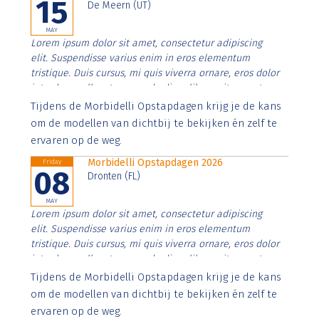
15
De Meern (UT)
MAY
Lorem ipsum dolor sit amet, consectetur adipiscing
elit. Suspendisse varius enim in eros elementum
tristique. Duis cursus, mi quis viverra ornare, eros dolor
interdum nulla, ut commodo diam libero vitae erat.
Aenean faucibus nibh et justo cursus id rutrum lorem
Tijdens de Morbidelli Opstapdagen krijg je de kans
imperdiet. Nunc ut sem vitae risus tristique posuere.
om de modellen van dichtbij te bekijken én zelf te
ervaren op de weg.
Morbidelli Opstapdagen 2026
Friday
08
Dronten (FL)
MAY
Lorem ipsum dolor sit amet, consectetur adipiscing
elit. Suspendisse varius enim in eros elementum
tristique. Duis cursus, mi quis viverra ornare, eros dolor
interdum nulla, ut commodo diam libero vitae erat.
Aenean faucibus nibh et justo cursus id rutrum lorem
Tijdens de Morbidelli Opstapdagen krijg je de kans
imperdiet. Nunc ut sem vitae risus tristique posuere.
om de modellen van dichtbij te bekijken én zelf te
ervaren op de weg.