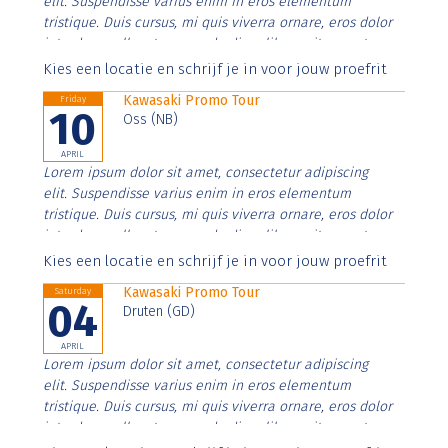
elit. Suspendisse varius enim in eros elementum
tristique. Duis cursus, mi quis viverra ornare, eros dolor
interdum nulla, ut commodo diam libero vitae erat.
Aenean faucibus nibh et justo cursus id rutrum lorem
Kies een locatie en schrijf je in voor jouw proefrit
imperdiet. Nunc ut sem vitae risus tristique posuere.
Kawasaki Promo Tour
Friday
10
Oss (NB)
APRIL
Lorem ipsum dolor sit amet, consectetur adipiscing
elit. Suspendisse varius enim in eros elementum
tristique. Duis cursus, mi quis viverra ornare, eros dolor
interdum nulla, ut commodo diam libero vitae erat.
Aenean faucibus nibh et justo cursus id rutrum lorem
Kies een locatie en schrijf je in voor jouw proefrit
imperdiet. Nunc ut sem vitae risus tristique posuere.
Kawasaki Promo Tour
Saturday
04
Druten (GD)
APRIL
Lorem ipsum dolor sit amet, consectetur adipiscing
elit. Suspendisse varius enim in eros elementum
tristique. Duis cursus, mi quis viverra ornare, eros dolor
interdum nulla, ut commodo diam libero vitae erat.