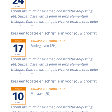
24
APRIL
Lorem ipsum dolor sit amet, consectetur adipiscing
elit. Suspendisse varius enim in eros elementum
tristique. Duis cursus, mi quis viverra ornare, eros dolor
interdum nulla, ut commodo diam libero vitae erat.
Aenean faucibus nibh et justo cursus id rutrum lorem
Kies een locatie en schrijf je in voor jouw proefrit
imperdiet. Nunc ut sem vitae risus tristique posuere.
Kawasaki Promo Tour
Friday
17
Bodegraven (ZH)
APRIL
Lorem ipsum dolor sit amet, consectetur adipiscing
elit. Suspendisse varius enim in eros elementum
tristique. Duis cursus, mi quis viverra ornare, eros dolor
interdum nulla, ut commodo diam libero vitae erat.
Aenean faucibus nibh et justo cursus id rutrum lorem
Kies een locatie en schrijf je in voor jouw proefrit
imperdiet. Nunc ut sem vitae risus tristique posuere.
Kawasaki Promo Tour
Friday
10
Menaam (FR)
APRIL
Lorem ipsum dolor sit amet, consectetur adipiscing