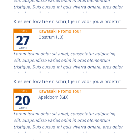
elit. Suspendisse varius enim in eros elementum
tristique. Duis cursus, mi quis viverra ornare, eros dolor
interdum nulla, ut commodo diam libero vitae erat.
Aenean faucibus nibh et justo cursus id rutrum lorem
Kies een locatie en schrijf je in voor jouw proefrit
imperdiet. Nunc ut sem vitae risus tristique posuere.
Kawasaki Promo Tour
Friday
27
Oostrum (LB)
MARCH
Lorem ipsum dolor sit amet, consectetur adipiscing
elit. Suspendisse varius enim in eros elementum
tristique. Duis cursus, mi quis viverra ornare, eros dolor
interdum nulla, ut commodo diam libero vitae erat.
Aenean faucibus nibh et justo cursus id rutrum lorem
Kies een locatie en schrijf je in voor jouw proefrit
imperdiet. Nunc ut sem vitae risus tristique posuere.
Kawasaki Promo Tour
Friday
20
Apeldoorn (GD)
MARCH
Lorem ipsum dolor sit amet, consectetur adipiscing
elit. Suspendisse varius enim in eros elementum
tristique. Duis cursus, mi quis viverra ornare, eros dolor
interdum nulla, ut commodo diam libero vitae erat.