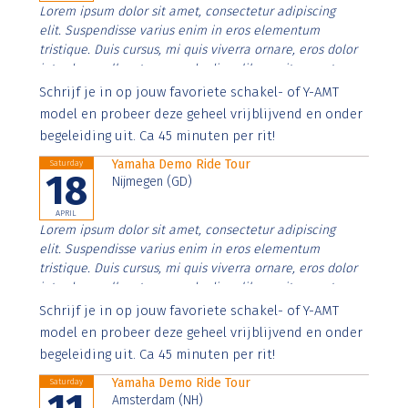
Lorem ipsum dolor sit amet, consectetur adipiscing
elit. Suspendisse varius enim in eros elementum
tristique. Duis cursus, mi quis viverra ornare, eros dolor
interdum nulla, ut commodo diam libero vitae erat.
Aenean faucibus nibh et justo cursus id rutrum lorem
Schrijf je in op jouw favoriete schakel- of Y-AMT
imperdiet. Nunc ut sem vitae risus tristique posuere.
model en probeer deze geheel vrijblijvend en onder
begeleiding uit. Ca 45 minuten per rit!
Yamaha Demo Ride Tour
Saturday
18
Nijmegen (GD)
APRIL
Lorem ipsum dolor sit amet, consectetur adipiscing
elit. Suspendisse varius enim in eros elementum
tristique. Duis cursus, mi quis viverra ornare, eros dolor
interdum nulla, ut commodo diam libero vitae erat.
Aenean faucibus nibh et justo cursus id rutrum lorem
Schrijf je in op jouw favoriete schakel- of Y-AMT
imperdiet. Nunc ut sem vitae risus tristique posuere.
model en probeer deze geheel vrijblijvend en onder
begeleiding uit. Ca 45 minuten per rit!
Yamaha Demo Ride Tour
Saturday
Amsterdam (NH)