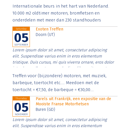
Aenean faucibus nibh et justo cursus id rutrum lorem
Internationale beurs in het hart van Nederland.
imperdiet. Nunc ut sem vitae risus tristique posuere.
10.000 m2 oldtimer motoren, bromfietsen en
onderdelen met meer dan 230 standhouders
Exoten Treffen
Saturday
05
Doorn (UT)
SEPTEMBER
Lorem ipsum dolor sit amet, consectetur adipiscing
elit. Suspendisse varius enim in eros elementum
tristique. Duis cursus, mi quis viverra ornare, eros dolor
interdum nulla, ut commodo diam libero vitae erat.
Aenean faucibus nibh et justo cursus id rutrum lorem
Treffen voor (bijzondere) motoren, met muziek,
imperdiet. Nunc ut sem vitae risus tristique posuere.
barbeque, toertocht etc..... Meedoen met de
toertocht = €7,50, de barbeque = €30,00....
Parels uit Frankrijk, een expositie van de
Thursday
05
Mooiste Franse Motorfietsen
Buren (GD)
NOVEMBER
Lorem ipsum dolor sit amet, consectetur adipiscing
elit. Suspendisse varius enim in eros elementum