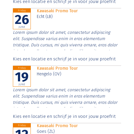
Aenean faucibus nibh et justo cursus id rutrum lorem
Kies een locatie en schrijf je in voor jouw proefrit
imperdiet. Nunc ut sem vitae risus tristique posuere.
Kawasaki Promo Tour
Friday
26
Echt (LB)
JUNE
Lorem ipsum dolor sit amet, consectetur adipiscing
elit. Suspendisse varius enim in eros elementum
tristique. Duis cursus, mi quis viverra ornare, eros dolor
interdum nulla, ut commodo diam libero vitae erat.
Aenean faucibus nibh et justo cursus id rutrum lorem
Kies een locatie en schrijf je in voor jouw proefrit
imperdiet. Nunc ut sem vitae risus tristique posuere.
Kawasaki Promo Tour
Friday
19
Hengelo (OV)
JUNE
Lorem ipsum dolor sit amet, consectetur adipiscing
elit. Suspendisse varius enim in eros elementum
tristique. Duis cursus, mi quis viverra ornare, eros dolor
interdum nulla, ut commodo diam libero vitae erat.
Aenean faucibus nibh et justo cursus id rutrum lorem
Kies een locatie en schrijf je in voor jouw proefrit
imperdiet. Nunc ut sem vitae risus tristique posuere.
Kawasaki Promo Tour
Friday
Goes (ZL)