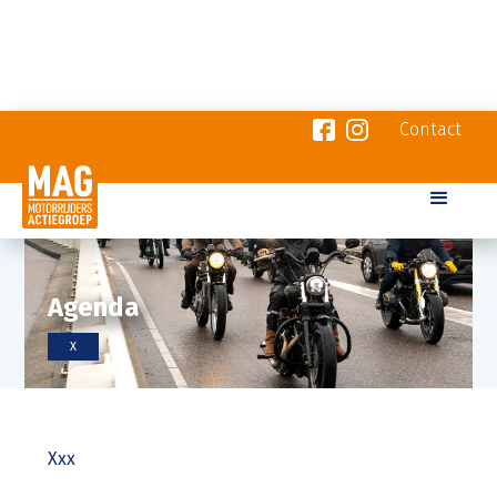
Contact
Agenda
X
Xxx