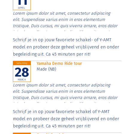
11
APRIL
Lorem ipsum dolor sit amet, consectetur adipiscing
elit. Suspendisse varius enim in eros elementum
tristique. Duis cursus, mi quis viverra ornare, eros dolor
interdum nulla, ut commodo diam libero vitae erat.
Aenean faucibus nibh et justo cursus id rutrum lorem
Schrijf je in op jouw favoriete schakel- of Y-AMT
imperdiet. Nunc ut sem vitae risus tristique posuere.
model en probeer deze geheel vrijblijvend en onder
begeleiding uit. Ca 45 minuten per rit!
Yamaha Demo Ride tour
Saturday
28
Made (NB)
MARCH
Lorem ipsum dolor sit amet, consectetur adipiscing
elit. Suspendisse varius enim in eros elementum
tristique. Duis cursus, mi quis viverra ornare, eros dolor
interdum nulla, ut commodo diam libero vitae erat.
Aenean faucibus nibh et justo cursus id rutrum lorem
Schrijf je in op jouw favoriete schakel of Y-AMT
imperdiet. Nunc ut sem vitae risus tristique posuere.
model en probeer deze geheel vrijblijvend en onder
begeleiding uit. Ca 45 minuten per rit!