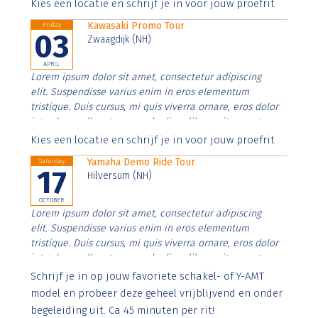
Aenean faucibus nibh et justo cursus id rutrum lorem
Kies een locatie en schrijf je in voor jouw proefrit
imperdiet. Nunc ut sem vitae risus tristique posuere.
Kawasaki Promo Tour
Friday
03
Zwaagdijk (NH)
APRIL
Lorem ipsum dolor sit amet, consectetur adipiscing
elit. Suspendisse varius enim in eros elementum
tristique. Duis cursus, mi quis viverra ornare, eros dolor
interdum nulla, ut commodo diam libero vitae erat.
Aenean faucibus nibh et justo cursus id rutrum lorem
Kies een locatie en schrijf je in voor jouw proefrit
imperdiet. Nunc ut sem vitae risus tristique posuere.
Yamaha Demo Ride Tour
Saturday
17
Hilversum (NH)
OCTOBER
Lorem ipsum dolor sit amet, consectetur adipiscing
elit. Suspendisse varius enim in eros elementum
tristique. Duis cursus, mi quis viverra ornare, eros dolor
interdum nulla, ut commodo diam libero vitae erat.
Aenean faucibus nibh et justo cursus id rutrum lorem
Schrijf je in op jouw favoriete schakel- of Y-AMT
imperdiet. Nunc ut sem vitae risus tristique posuere.
model en probeer deze geheel vrijblijvend en onder
begeleiding uit. Ca 45 minuten per rit!