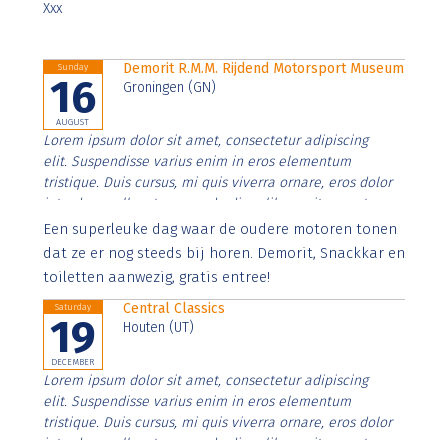
Xxx
Demorit R.M.M. Rijdend Motorsport Museum
Sunday
16
Groningen (GN)
AUGUST
Lorem ipsum dolor sit amet, consectetur adipiscing
elit. Suspendisse varius enim in eros elementum
tristique. Duis cursus, mi quis viverra ornare, eros dolor
interdum nulla, ut commodo diam libero vitae erat.
Aenean faucibus nibh et justo cursus id rutrum lorem
Een superleuke dag waar de oudere motoren tonen
imperdiet. Nunc ut sem vitae risus tristique posuere.
dat ze er nog steeds bij horen. Demorit, Snackkar en
toiletten aanwezig, gratis entree!
Central Classics
Saturday
19
Houten (UT)
DECEMBER
Lorem ipsum dolor sit amet, consectetur adipiscing
elit. Suspendisse varius enim in eros elementum
tristique. Duis cursus, mi quis viverra ornare, eros dolor
interdum nulla, ut commodo diam libero vitae erat.