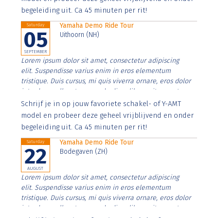
begeleiding uit. Ca 45 minuten per rit!
Yamaha Demo Ride Tour
Saturday
05
Uithoorn (NH)
SEPTEMBER
Lorem ipsum dolor sit amet, consectetur adipiscing
elit. Suspendisse varius enim in eros elementum
tristique. Duis cursus, mi quis viverra ornare, eros dolor
interdum nulla, ut commodo diam libero vitae erat.
Aenean faucibus nibh et justo cursus id rutrum lorem
Schrijf je in op jouw favoriete schakel- of Y-AMT
imperdiet. Nunc ut sem vitae risus tristique posuere.
model en probeer deze geheel vrijblijvend en onder
begeleiding uit. Ca 45 minuten per rit!
Yamaha Demo Ride Tour
Saturday
22
Bodegaven (ZH)
AUGUST
Lorem ipsum dolor sit amet, consectetur adipiscing
elit. Suspendisse varius enim in eros elementum
tristique. Duis cursus, mi quis viverra ornare, eros dolor
interdum nulla, ut commodo diam libero vitae erat.