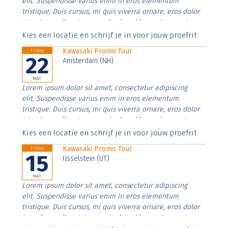
elit. Suspendisse varius enim in eros elementum
tristique. Duis cursus, mi quis viverra ornare, eros dolor
interdum nulla, ut commodo diam libero vitae erat.
Aenean faucibus nibh et justo cursus id rutrum lorem
Kies een locatie en schrijf je in voor jouw proefrit
imperdiet. Nunc ut sem vitae risus tristique posuere.
Kawasaki Promo Tour
Friday
22
Amsterdam (NH)
MAY
Lorem ipsum dolor sit amet, consectetur adipiscing
elit. Suspendisse varius enim in eros elementum
tristique. Duis cursus, mi quis viverra ornare, eros dolor
interdum nulla, ut commodo diam libero vitae erat.
Aenean faucibus nibh et justo cursus id rutrum lorem
Kies een locatie en schrijf je in voor jouw proefrit
imperdiet. Nunc ut sem vitae risus tristique posuere.
Kawasaki Promo Tour
Friday
15
IJsselstein (UT)
MAY
Lorem ipsum dolor sit amet, consectetur adipiscing
elit. Suspendisse varius enim in eros elementum
tristique. Duis cursus, mi quis viverra ornare, eros dolor
interdum nulla, ut commodo diam libero vitae erat.