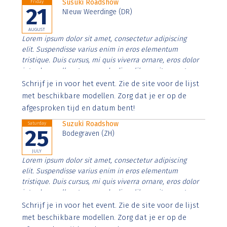
Susuki Roadshow
Friday
21
NIeuw Weerdinge (DR)
AUGUST
Lorem ipsum dolor sit amet, consectetur adipiscing
elit. Suspendisse varius enim in eros elementum
tristique. Duis cursus, mi quis viverra ornare, eros dolor
interdum nulla, ut commodo diam libero vitae erat.
Aenean faucibus nibh et justo cursus id rutrum lorem
Schrijf je in voor het event. Zie de site voor de lijst
imperdiet. Nunc ut sem vitae risus tristique posuere.
met beschikbare modellen. Zorg dat je er op de
afgesproken tijd en datum bent!
Suzuki Roadshow
Saturday
25
Bodegraven (ZH)
JULY
Lorem ipsum dolor sit amet, consectetur adipiscing
elit. Suspendisse varius enim in eros elementum
tristique. Duis cursus, mi quis viverra ornare, eros dolor
interdum nulla, ut commodo diam libero vitae erat.
Aenean faucibus nibh et justo cursus id rutrum lorem
Schrijf je in voor het event. Zie de site voor de lijst
imperdiet. Nunc ut sem vitae risus tristique posuere.
met beschikbare modellen. Zorg dat je er op de