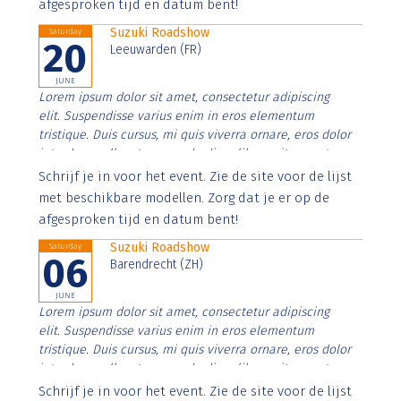
afgesproken tijd en datum bent!
Suzuki Roadshow
Saturday
20
Leeuwarden (FR)
JUNE
Lorem ipsum dolor sit amet, consectetur adipiscing
elit. Suspendisse varius enim in eros elementum
tristique. Duis cursus, mi quis viverra ornare, eros dolor
interdum nulla, ut commodo diam libero vitae erat.
Aenean faucibus nibh et justo cursus id rutrum lorem
Schrijf je in voor het event. Zie de site voor de lijst
imperdiet. Nunc ut sem vitae risus tristique posuere.
met beschikbare modellen. Zorg dat je er op de
afgesproken tijd en datum bent!
Suzuki Roadshow
Saturday
06
Barendrecht (ZH)
JUNE
Lorem ipsum dolor sit amet, consectetur adipiscing
elit. Suspendisse varius enim in eros elementum
tristique. Duis cursus, mi quis viverra ornare, eros dolor
interdum nulla, ut commodo diam libero vitae erat.
Aenean faucibus nibh et justo cursus id rutrum lorem
Schrijf je in voor het event. Zie de site voor de lijst