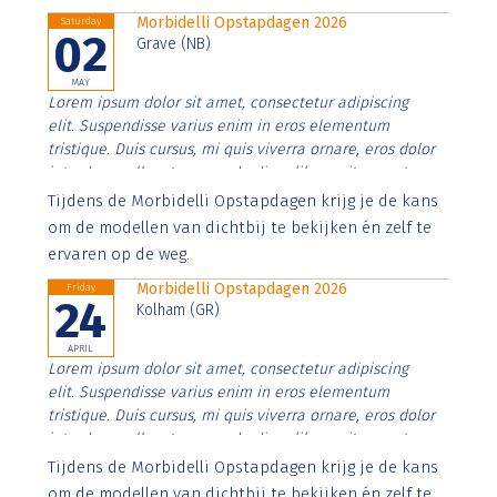
Morbidelli Opstapdagen 2026
Saturday
02
Grave (NB)
MAY
Lorem ipsum dolor sit amet, consectetur adipiscing
elit. Suspendisse varius enim in eros elementum
tristique. Duis cursus, mi quis viverra ornare, eros dolor
interdum nulla, ut commodo diam libero vitae erat.
Aenean faucibus nibh et justo cursus id rutrum lorem
Tijdens de Morbidelli Opstapdagen krijg je de kans
imperdiet. Nunc ut sem vitae risus tristique posuere.
om de modellen van dichtbij te bekijken én zelf te
ervaren op de weg.
Morbidelli Opstapdagen 2026
Friday
24
Kolham (GR)
APRIL
Lorem ipsum dolor sit amet, consectetur adipiscing
elit. Suspendisse varius enim in eros elementum
tristique. Duis cursus, mi quis viverra ornare, eros dolor
interdum nulla, ut commodo diam libero vitae erat.
Aenean faucibus nibh et justo cursus id rutrum lorem
Tijdens de Morbidelli Opstapdagen krijg je de kans
imperdiet. Nunc ut sem vitae risus tristique posuere.
om de modellen van dichtbij te bekijken én zelf te