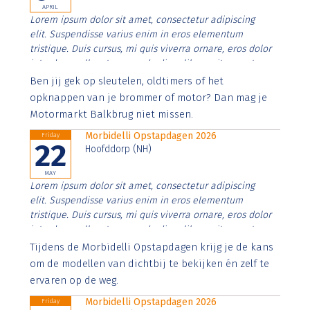
APRIL
Lorem ipsum dolor sit amet, consectetur adipiscing
elit. Suspendisse varius enim in eros elementum
tristique. Duis cursus, mi quis viverra ornare, eros dolor
interdum nulla, ut commodo diam libero vitae erat.
Aenean faucibus nibh et justo cursus id rutrum lorem
Ben jij gek op sleutelen, oldtimers of het
imperdiet. Nunc ut sem vitae risus tristique posuere.
opknappen van je brommer of motor? Dan mag je
Motormarkt Balkbrug niet missen.
Morbidelli Opstapdagen 2026
Friday
22
Hoofddorp (NH)
MAY
Lorem ipsum dolor sit amet, consectetur adipiscing
elit. Suspendisse varius enim in eros elementum
tristique. Duis cursus, mi quis viverra ornare, eros dolor
interdum nulla, ut commodo diam libero vitae erat.
Aenean faucibus nibh et justo cursus id rutrum lorem
Tijdens de Morbidelli Opstapdagen krijg je de kans
imperdiet. Nunc ut sem vitae risus tristique posuere.
om de modellen van dichtbij te bekijken én zelf te
ervaren op de weg.
Morbidelli Opstapdagen 2026
Friday