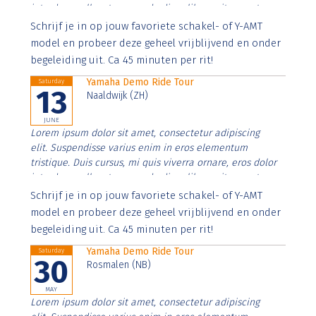
interdum nulla, ut commodo diam libero vitae erat.
Aenean faucibus nibh et justo cursus id rutrum lorem
Schrijf je in op jouw favoriete schakel- of Y-AMT
imperdiet. Nunc ut sem vitae risus tristique posuere.
model en probeer deze geheel vrijblijvend en onder
begeleiding uit. Ca 45 minuten per rit!
Yamaha Demo Ride Tour
Saturday
13
Naaldwijk (ZH)
JUNE
Lorem ipsum dolor sit amet, consectetur adipiscing
elit. Suspendisse varius enim in eros elementum
tristique. Duis cursus, mi quis viverra ornare, eros dolor
interdum nulla, ut commodo diam libero vitae erat.
Aenean faucibus nibh et justo cursus id rutrum lorem
Schrijf je in op jouw favoriete schakel- of Y-AMT
imperdiet. Nunc ut sem vitae risus tristique posuere.
model en probeer deze geheel vrijblijvend en onder
begeleiding uit. Ca 45 minuten per rit!
Yamaha Demo Ride Tour
Saturday
30
Rosmalen (NB)
MAY
Lorem ipsum dolor sit amet, consectetur adipiscing