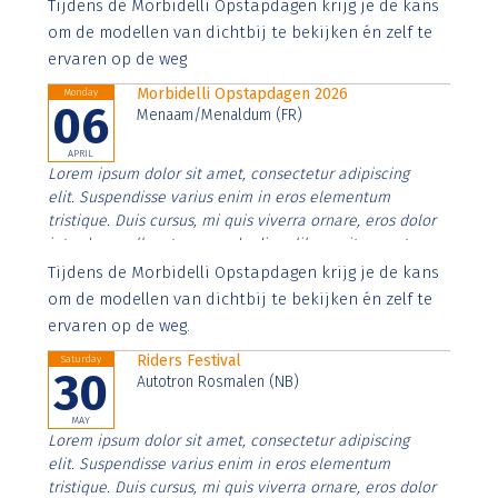
Aenean faucibus nibh et justo cursus id rutrum lorem
Tijdens de Morbidelli Opstapdagen krijg je de kans
imperdiet. Nunc ut sem vitae risus tristique posuere.
om de modellen van dichtbij te bekijken én zelf te
ervaren op de weg
Morbidelli Opstapdagen 2026
Monday
06
Menaam/Menaldum (FR)
APRIL
Lorem ipsum dolor sit amet, consectetur adipiscing
elit. Suspendisse varius enim in eros elementum
tristique. Duis cursus, mi quis viverra ornare, eros dolor
interdum nulla, ut commodo diam libero vitae erat.
Aenean faucibus nibh et justo cursus id rutrum lorem
Tijdens de Morbidelli Opstapdagen krijg je de kans
imperdiet. Nunc ut sem vitae risus tristique posuere.
om de modellen van dichtbij te bekijken én zelf te
ervaren op de weg.
Riders Festival
Saturday
30
Autotron Rosmalen (NB)
MAY
Lorem ipsum dolor sit amet, consectetur adipiscing
elit. Suspendisse varius enim in eros elementum
tristique. Duis cursus, mi quis viverra ornare, eros dolor