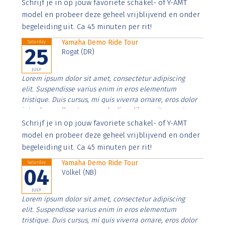
Aenean faucibus nibh et justo cursus id rutrum lorem
Schrijf je in op jouw favoriete schakel- of Y-AMT
imperdiet. Nunc ut sem vitae risus tristique posuere.
model en probeer deze geheel vrijblijvend en onder
begeleiding uit. Ca 45 minuten per rit!
Yamaha Demo Ride Tour
Saturday
25
Rogat (DR)
JULY
Lorem ipsum dolor sit amet, consectetur adipiscing
elit. Suspendisse varius enim in eros elementum
tristique. Duis cursus, mi quis viverra ornare, eros dolor
interdum nulla, ut commodo diam libero vitae erat.
Aenean faucibus nibh et justo cursus id rutrum lorem
Schrijf je in op jouw favoriete schakel- of Y-AMT
imperdiet. Nunc ut sem vitae risus tristique posuere.
model en probeer deze geheel vrijblijvend en onder
begeleiding uit. Ca 45 minuten per rit!
Yamaha Demo Ride Tour
Saturday
04
Volkel (NB)
JULY
Lorem ipsum dolor sit amet, consectetur adipiscing
elit. Suspendisse varius enim in eros elementum
tristique. Duis cursus, mi quis viverra ornare, eros dolor