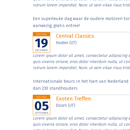
rutrum lorem imperdiet. Nunc ut sem vitae risus tris
Een superleuke dag waar de oudere motoren tonen
aanwezig, gratis entree!
Saturday
Central Classics
19
Houten (UT)
DECEMBER
Lorem ipsum dolor sit amet, consectetur adipiscing e
quis viverra ornare, eros dolor interdum nulla, ut c
rutrum lorem imperdiet. Nunc ut sem vitae risus tris
Internationale beurs in het hart van Nederland
dan 230 standhouders
Saturday
Exoten Treffen
05
Doorn (UT)
SEPTEMBER
Lorem ipsum dolor sit amet, consectetur adipiscing e
quis viverra ornare, eros dolor interdum nulla, ut c