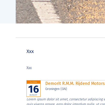
Xxx
Xxx
Sunday
Demorit R.M.M. Rijdend Moto
16
Groningen (GN)
AUGUST
Lorem ipsum dolor sit amet, consectetur adipiscing e
quis viverra ornare, eros dolor interdum nulla, ut c