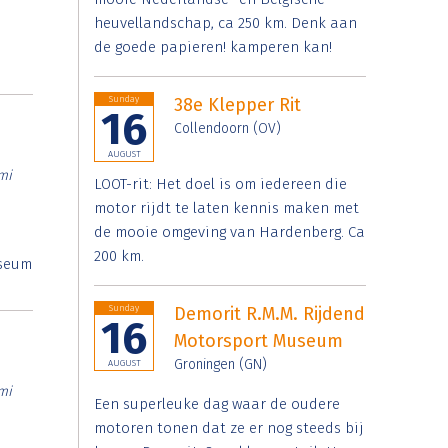
heuvellandschap, ca 250 km. Denk aan
de goede papieren! kamperen kan!
Sunday
38e Klepper Rit
16
Collendoorn (OV)
AUGUST
mi
LOOT-rit: Het doel is om iedereen die
motor rijdt te laten kennis maken met
de mooie omgeving van Hardenberg. Ca
200 km.
useum
Sunday
Demorit R.M.M. Rijdend
16
Motorsport Museum
Groningen (GN)
AUGUST
mi
Een superleuke dag waar de oudere
motoren tonen dat ze er nog steeds bij