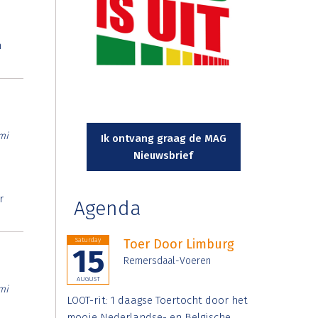
n
mi
Ik ontvang graag de MAG
Nieuwsbrief
r
Agenda
Saturday
Toer Door Limburg
15
Remersdaal-Voeren
AUGUST
mi
LOOT-rit: 1 daagse Toertocht door het
mooie Nederlandse- en Belgische