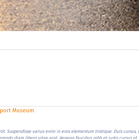
rsport Museum
lit. Suspendisse varius enim in eros elementum tristique. Duis cursus, 
ommodo diam libero vitae erat. Aenean faucibus nibh et justo cursus id