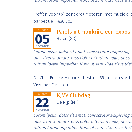
rutrum lorem imperdiet. Nunc ut sem vitae risus tris
Treffen voor (bijzondere) motoren, met muziek, b
barbeque = €30,00....
Thursday
Parels uit Frankrijk, een expos
05
Buren (GD)
NOVEMBER
Lorem ipsum dolor sit amet, consectetur adipiscing e
quis viverra ornare, eros dolor interdum nulla, ut c
rutrum lorem imperdiet. Nunc ut sem vitae risus tris
De Club Franse Motoren bestaat 35 jaar en vier
Visscher Classique.
Sunday
KJMV Clubdag
22
De Rijp (NH)
NOVEMBER
Lorem ipsum dolor sit amet, consectetur adipiscing e
quis viverra ornare, eros dolor interdum nulla, ut c
rutrum lorem imperdiet. Nunc ut sem vitae risus tris