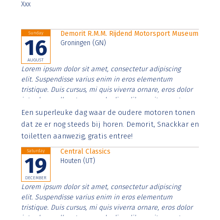
Xxx
Demorit R.M.M. Rijdend Motorsport Museum
Sunday
16
Groningen (GN)
AUGUST
Lorem ipsum dolor sit amet, consectetur adipiscing
elit. Suspendisse varius enim in eros elementum
tristique. Duis cursus, mi quis viverra ornare, eros dolor
interdum nulla, ut commodo diam libero vitae erat.
Aenean faucibus nibh et justo cursus id rutrum lorem
Een superleuke dag waar de oudere motoren tonen
imperdiet. Nunc ut sem vitae risus tristique posuere.
dat ze er nog steeds bij horen. Demorit, Snackkar en
toiletten aanwezig, gratis entree!
Central Classics
Saturday
19
Houten (UT)
DECEMBER
Lorem ipsum dolor sit amet, consectetur adipiscing
elit. Suspendisse varius enim in eros elementum
tristique. Duis cursus, mi quis viverra ornare, eros dolor
interdum nulla, ut commodo diam libero vitae erat.