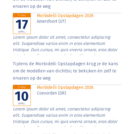
ervaren op de weg.
Morbidelli Opstapdagen 2026
Friday
17
Amersfoort (UT)
APRIL
Lorem ipsum dolor sit amet, consectetur adipiscing
elit. Suspendisse varius enim in eros elementum
tristique. Duis cursus, mi quis viverra ornare, eros dolor
interdum nulla, ut commodo diam libero vitae erat.
Aenean faucibus nibh et justo cursus id rutrum lorem
Tijdens de Morbidelli Opstapdagen krijg je de kans
imperdiet. Nunc ut sem vitae risus tristique posuere.
om de modellen van dichtbij te bekijken én zelf te
ervaren op de weg
Morbidelli Opstapdagen 2026
Friday
10
Coevorden (DR)
APRIL
Lorem ipsum dolor sit amet, consectetur adipiscing
elit. Suspendisse varius enim in eros elementum
tristique. Duis cursus, mi quis viverra ornare, eros dolor
interdum nulla, ut commodo diam libero vitae erat.