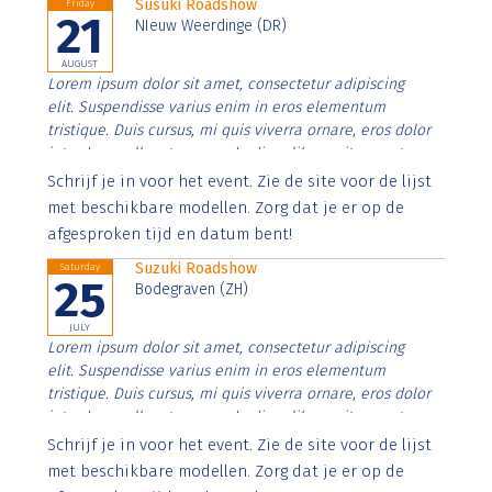
Susuki Roadshow
Friday
21
NIeuw Weerdinge (DR)
AUGUST
Lorem ipsum dolor sit amet, consectetur adipiscing
elit. Suspendisse varius enim in eros elementum
tristique. Duis cursus, mi quis viverra ornare, eros dolor
interdum nulla, ut commodo diam libero vitae erat.
Aenean faucibus nibh et justo cursus id rutrum lorem
Schrijf je in voor het event. Zie de site voor de lijst
imperdiet. Nunc ut sem vitae risus tristique posuere.
met beschikbare modellen. Zorg dat je er op de
afgesproken tijd en datum bent!
Suzuki Roadshow
Saturday
25
Bodegraven (ZH)
JULY
Lorem ipsum dolor sit amet, consectetur adipiscing
elit. Suspendisse varius enim in eros elementum
tristique. Duis cursus, mi quis viverra ornare, eros dolor
interdum nulla, ut commodo diam libero vitae erat.
Aenean faucibus nibh et justo cursus id rutrum lorem
Schrijf je in voor het event. Zie de site voor de lijst
imperdiet. Nunc ut sem vitae risus tristique posuere.
met beschikbare modellen. Zorg dat je er op de