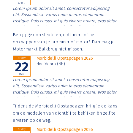
APRIL
Lorem ipsum dolor sit amet, consectetur adipiscing
elit. Suspendisse varius enim in eros elementum
tristique. Duis cursus, mi quis viverra ornare, eros dolor
interdum nulla, ut commodo diam libero vitae erat.
Aenean faucibus nibh et justo cursus id rutrum lorem
Ben jij gek op sleutelen, oldtimers of het
imperdiet. Nunc ut sem vitae risus tristique posuere.
opknappen van je brommer of motor? Dan mag je
Motormarkt Balkbrug niet missen.
Morbidelli Opstapdagen 2026
Friday
22
Hoofddorp (NH)
MAY
Lorem ipsum dolor sit amet, consectetur adipiscing
elit. Suspendisse varius enim in eros elementum
tristique. Duis cursus, mi quis viverra ornare, eros dolor
interdum nulla, ut commodo diam libero vitae erat.
Aenean faucibus nibh et justo cursus id rutrum lorem
Tijdens de Morbidelli Opstapdagen krijg je de kans
imperdiet. Nunc ut sem vitae risus tristique posuere.
om de modellen van dichtbij te bekijken én zelf te
ervaren op de weg.
Morbidelli Opstapdagen 2026
Friday