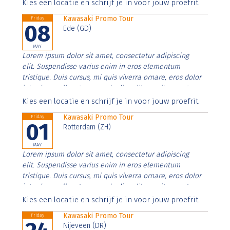
Aenean faucibus nibh et justo cursus id rutrum lorem
Kies een locatie en schrijf je in voor jouw proefrit
imperdiet. Nunc ut sem vitae risus tristique posuere.
Kawasaki Promo Tour
Friday
08
Ede (GD)
MAY
Lorem ipsum dolor sit amet, consectetur adipiscing
elit. Suspendisse varius enim in eros elementum
tristique. Duis cursus, mi quis viverra ornare, eros dolor
interdum nulla, ut commodo diam libero vitae erat.
Aenean faucibus nibh et justo cursus id rutrum lorem
Kies een locatie en schrijf je in voor jouw proefrit
imperdiet. Nunc ut sem vitae risus tristique posuere.
Kawasaki Promo Tour
Friday
01
Rotterdam (ZH)
MAY
Lorem ipsum dolor sit amet, consectetur adipiscing
elit. Suspendisse varius enim in eros elementum
tristique. Duis cursus, mi quis viverra ornare, eros dolor
interdum nulla, ut commodo diam libero vitae erat.
Aenean faucibus nibh et justo cursus id rutrum lorem
Kies een locatie en schrijf je in voor jouw proefrit
imperdiet. Nunc ut sem vitae risus tristique posuere.
Kawasaki Promo Tour
Friday
Nijeveen (DR)