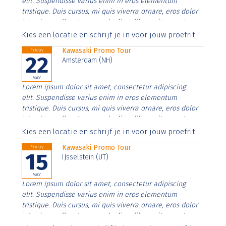
elit. Suspendisse varius enim in eros elementum
tristique. Duis cursus, mi quis viverra ornare, eros dolor
interdum nulla, ut commodo diam libero vitae erat.
Aenean faucibus nibh et justo cursus id rutrum lorem
Kies een locatie en schrijf je in voor jouw proefrit
imperdiet. Nunc ut sem vitae risus tristique posuere.
Kawasaki Promo Tour
Friday
22
Amsterdam (NH)
MAY
Lorem ipsum dolor sit amet, consectetur adipiscing
elit. Suspendisse varius enim in eros elementum
tristique. Duis cursus, mi quis viverra ornare, eros dolor
interdum nulla, ut commodo diam libero vitae erat.
Aenean faucibus nibh et justo cursus id rutrum lorem
Kies een locatie en schrijf je in voor jouw proefrit
imperdiet. Nunc ut sem vitae risus tristique posuere.
Kawasaki Promo Tour
Friday
15
IJsselstein (UT)
MAY
Lorem ipsum dolor sit amet, consectetur adipiscing
elit. Suspendisse varius enim in eros elementum
tristique. Duis cursus, mi quis viverra ornare, eros dolor
interdum nulla, ut commodo diam libero vitae erat.