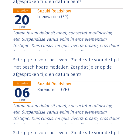
afgesproken tijd en datum bent!
Suzuki Roadshow
Saturday
20
Leeuwarden (FR)
JUNE
Lorem ipsum dolor sit amet, consectetur adipiscing
elit. Suspendisse varius enim in eros elementum
tristique. Duis cursus, mi quis viverra ornare, eros dolor
interdum nulla, ut commodo diam libero vitae erat.
Aenean faucibus nibh et justo cursus id rutrum lorem
Schrijf je in voor het event. Zie de site voor de lijst
imperdiet. Nunc ut sem vitae risus tristique posuere.
met beschikbare modellen. Zorg dat je er op de
afgesproken tijd en datum bent!
Suzuki Roadshow
Saturday
06
Barendrecht (ZH)
JUNE
Lorem ipsum dolor sit amet, consectetur adipiscing
elit. Suspendisse varius enim in eros elementum
tristique. Duis cursus, mi quis viverra ornare, eros dolor
interdum nulla, ut commodo diam libero vitae erat.
Aenean faucibus nibh et justo cursus id rutrum lorem
Schrijf je in voor het event. Zie de site voor de lijst