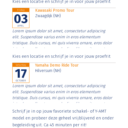
Aenean faucibus nibh et justo cursus id rutrum lorem
Kies een locatie en schrijf je in voor jouw proefrit
imperdiet. Nunc ut sem vitae risus tristique posuere.
Kawasaki Promo Tour
Friday
03
Zwaagdijk (NH)
APRIL
Lorem ipsum dolor sit amet, consectetur adipiscing
elit. Suspendisse varius enim in eros elementum
tristique. Duis cursus, mi quis viverra ornare, eros dolor
interdum nulla, ut commodo diam libero vitae erat.
Aenean faucibus nibh et justo cursus id rutrum lorem
Kies een locatie en schrijf je in voor jouw proefrit
imperdiet. Nunc ut sem vitae risus tristique posuere.
Yamaha Demo Ride Tour
Saturday
17
Hilversum (NH)
OCTOBER
Lorem ipsum dolor sit amet, consectetur adipiscing
elit. Suspendisse varius enim in eros elementum
tristique. Duis cursus, mi quis viverra ornare, eros dolor
interdum nulla, ut commodo diam libero vitae erat.
Aenean faucibus nibh et justo cursus id rutrum lorem
Schrijf je in op jouw favoriete schakel- of Y-AMT
imperdiet. Nunc ut sem vitae risus tristique posuere.
model en probeer deze geheel vrijblijvend en onder
begeleiding uit. Ca 45 minuten per rit!