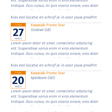
elit. Suspendisse varius enim in eros elementum
tristique. Duis cursus, mi quis viverra ornare, eros dolor
interdum nulla, ut commodo diam libero vitae erat.
Aenean faucibus nibh et justo cursus id rutrum lorem
Kies een locatie en schrijf je in voor jouw proefrit
imperdiet. Nunc ut sem vitae risus tristique posuere.
Kawasaki Promo Tour
Friday
27
Oostrum (LB)
MARCH
Lorem ipsum dolor sit amet, consectetur adipiscing
elit. Suspendisse varius enim in eros elementum
tristique. Duis cursus, mi quis viverra ornare, eros dolor
interdum nulla, ut commodo diam libero vitae erat.
Aenean faucibus nibh et justo cursus id rutrum lorem
Kies een locatie en schrijf je in voor jouw proefrit
imperdiet. Nunc ut sem vitae risus tristique posuere.
Kawasaki Promo Tour
Friday
20
Apeldoorn (GD)
MARCH
Lorem ipsum dolor sit amet, consectetur adipiscing
elit. Suspendisse varius enim in eros elementum
tristique. Duis cursus, mi quis viverra ornare, eros dolor
interdum nulla, ut commodo diam libero vitae erat.