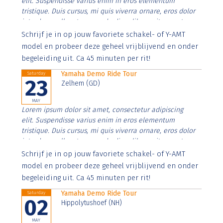
elit. Suspendisse varius enim in eros elementum
tristique. Duis cursus, mi quis viverra ornare, eros dolor
interdum nulla, ut commodo diam libero vitae erat.
Aenean faucibus nibh et justo cursus id rutrum lorem
Schrijf je in op jouw favoriete schakel- of Y-AMT
imperdiet. Nunc ut sem vitae risus tristique posuere.
model en probeer deze geheel vrijblijvend en onder
begeleiding uit. Ca 45 minuten per rit!
Yamaha Demo Ride Tour
Saturday
23
Zelhem (GD)
MAY
Lorem ipsum dolor sit amet, consectetur adipiscing
elit. Suspendisse varius enim in eros elementum
tristique. Duis cursus, mi quis viverra ornare, eros dolor
interdum nulla, ut commodo diam libero vitae erat.
Aenean faucibus nibh et justo cursus id rutrum lorem
Schrijf je in op jouw favoriete schakel- of Y-AMT
imperdiet. Nunc ut sem vitae risus tristique posuere.
model en probeer deze geheel vrijblijvend en onder
begeleiding uit. Ca 45 minuten per rit!
Yamaha Demo Ride Tour
Saturday
02
Hippolytushoef (NH)
MAY