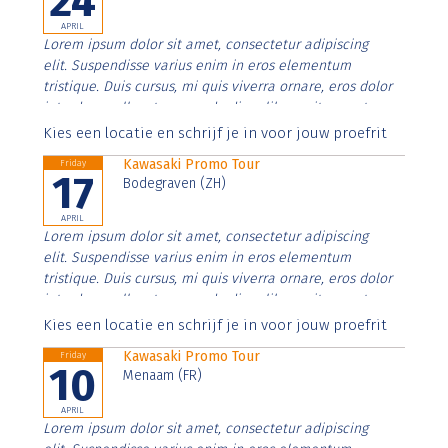
24
APRIL
Lorem ipsum dolor sit amet, consectetur adipiscing
elit. Suspendisse varius enim in eros elementum
tristique. Duis cursus, mi quis viverra ornare, eros dolor
interdum nulla, ut commodo diam libero vitae erat.
Aenean faucibus nibh et justo cursus id rutrum lorem
Kies een locatie en schrijf je in voor jouw proefrit
imperdiet. Nunc ut sem vitae risus tristique posuere.
Kawasaki Promo Tour
Friday
17
Bodegraven (ZH)
APRIL
Lorem ipsum dolor sit amet, consectetur adipiscing
elit. Suspendisse varius enim in eros elementum
tristique. Duis cursus, mi quis viverra ornare, eros dolor
interdum nulla, ut commodo diam libero vitae erat.
Aenean faucibus nibh et justo cursus id rutrum lorem
Kies een locatie en schrijf je in voor jouw proefrit
imperdiet. Nunc ut sem vitae risus tristique posuere.
Kawasaki Promo Tour
Friday
10
Menaam (FR)
APRIL
Lorem ipsum dolor sit amet, consectetur adipiscing