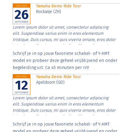
Yamaha Demo Ride Tour
Saturday
26
Rockanje (ZH)
SEPTEMBER
Lorem ipsum dolor sit amet, consectetur adipiscing
elit. Suspendisse varius enim in eros elementum
tristique. Duis cursus, mi quis viverra ornare, eros dolor
interdum nulla, ut commodo diam libero vitae erat.
Aenean faucibus nibh et justo cursus id rutrum lorem
Schrijf je in op jouw favoriete schakel- of Y-AMT
imperdiet. Nunc ut sem vitae risus tristique posuere.
model en probeer deze geheel vrijblijvend en onder
begeleiding uit. Ca 45 minuten per rit!
Yamaha Demo Ride Tour
Saturday
12
Apeldoorn (GD)
SEPTEMBER
Lorem ipsum dolor sit amet, consectetur adipiscing
elit. Suspendisse varius enim in eros elementum
tristique. Duis cursus, mi quis viverra ornare, eros dolor
interdum nulla, ut commodo diam libero vitae erat.
Aenean faucibus nibh et justo cursus id rutrum lorem
Schrijf je in op jouw favoriete schakel- of Y-AMT
imperdiet. Nunc ut sem vitae risus tristique posuere.
model en probeer deze geheel vrijblijvend en onder