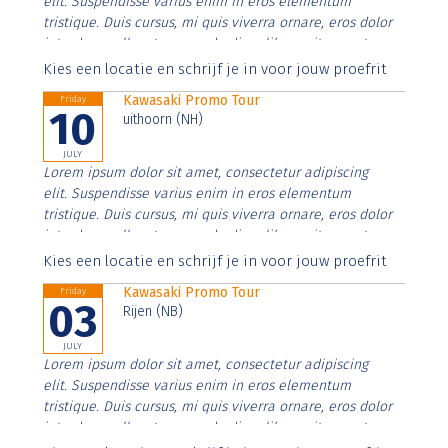
elit. Suspendisse varius enim in eros elementum
tristique. Duis cursus, mi quis viverra ornare, eros dolor
interdum nulla, ut commodo diam libero vitae erat.
Aenean faucibus nibh et justo cursus id rutrum lorem
Kies een locatie en schrijf je in voor jouw proefrit
imperdiet. Nunc ut sem vitae risus tristique posuere.
Kawasaki Promo Tour
Friday
10
uithoorn (NH)
JULY
Lorem ipsum dolor sit amet, consectetur adipiscing
elit. Suspendisse varius enim in eros elementum
tristique. Duis cursus, mi quis viverra ornare, eros dolor
interdum nulla, ut commodo diam libero vitae erat.
Aenean faucibus nibh et justo cursus id rutrum lorem
Kies een locatie en schrijf je in voor jouw proefrit
imperdiet. Nunc ut sem vitae risus tristique posuere.
Kawasaki Promo Tour
Friday
03
Rijen (NB)
JULY
Lorem ipsum dolor sit amet, consectetur adipiscing
elit. Suspendisse varius enim in eros elementum
tristique. Duis cursus, mi quis viverra ornare, eros dolor
interdum nulla, ut commodo diam libero vitae erat.