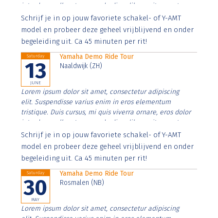
interdum nulla, ut commodo diam libero vitae erat.
Aenean faucibus nibh et justo cursus id rutrum lorem
Schrijf je in op jouw favoriete schakel- of Y-AMT
imperdiet. Nunc ut sem vitae risus tristique posuere.
model en probeer deze geheel vrijblijvend en onder
begeleiding uit. Ca 45 minuten per rit!
Yamaha Demo Ride Tour
Saturday
13
Naaldwijk (ZH)
JUNE
Lorem ipsum dolor sit amet, consectetur adipiscing
elit. Suspendisse varius enim in eros elementum
tristique. Duis cursus, mi quis viverra ornare, eros dolor
interdum nulla, ut commodo diam libero vitae erat.
Aenean faucibus nibh et justo cursus id rutrum lorem
Schrijf je in op jouw favoriete schakel- of Y-AMT
imperdiet. Nunc ut sem vitae risus tristique posuere.
model en probeer deze geheel vrijblijvend en onder
begeleiding uit. Ca 45 minuten per rit!
Yamaha Demo Ride Tour
Saturday
30
Rosmalen (NB)
MAY
Lorem ipsum dolor sit amet, consectetur adipiscing