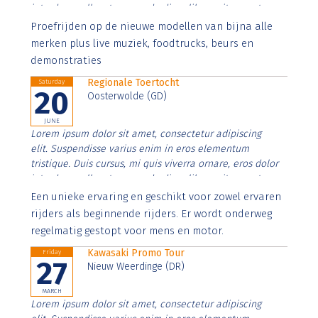
interdum nulla, ut commodo diam libero vitae erat.
Aenean faucibus nibh et justo cursus id rutrum lorem
Proefrijden op de nieuwe modellen van bijna alle
imperdiet. Nunc ut sem vitae risus tristique posuere.
merken plus live muziek, foodtrucks, beurs en
demonstraties
Regionale Toertocht
Saturday
20
Oosterwolde (GD)
JUNE
Lorem ipsum dolor sit amet, consectetur adipiscing
elit. Suspendisse varius enim in eros elementum
tristique. Duis cursus, mi quis viverra ornare, eros dolor
interdum nulla, ut commodo diam libero vitae erat.
Aenean faucibus nibh et justo cursus id rutrum lorem
Een unieke ervaring en geschikt voor zowel ervaren
imperdiet. Nunc ut sem vitae risus tristique posuere.
rijders als beginnende rijders. Er wordt onderweg
regelmatig gestopt voor mens en motor.
Kawasaki Promo Tour
Friday
27
Nieuw Weerdinge (DR)
MARCH
Lorem ipsum dolor sit amet, consectetur adipiscing