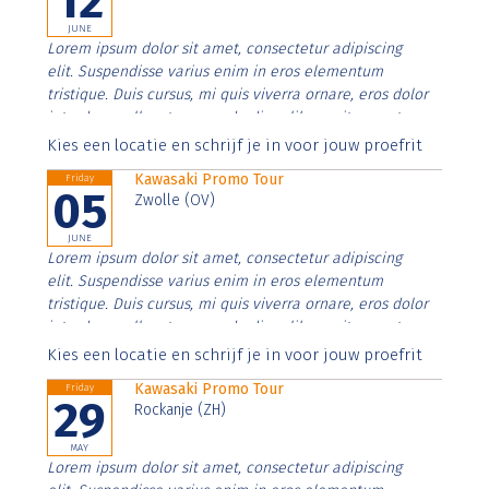
12
JUNE
Lorem ipsum dolor sit amet, consectetur adipiscing
elit. Suspendisse varius enim in eros elementum
tristique. Duis cursus, mi quis viverra ornare, eros dolor
interdum nulla, ut commodo diam libero vitae erat.
Aenean faucibus nibh et justo cursus id rutrum lorem
Kies een locatie en schrijf je in voor jouw proefrit
imperdiet. Nunc ut sem vitae risus tristique posuere.
Kawasaki Promo Tour
Friday
05
Zwolle (OV)
JUNE
Lorem ipsum dolor sit amet, consectetur adipiscing
elit. Suspendisse varius enim in eros elementum
tristique. Duis cursus, mi quis viverra ornare, eros dolor
interdum nulla, ut commodo diam libero vitae erat.
Aenean faucibus nibh et justo cursus id rutrum lorem
Kies een locatie en schrijf je in voor jouw proefrit
imperdiet. Nunc ut sem vitae risus tristique posuere.
Kawasaki Promo Tour
Friday
29
Rockanje (ZH)
MAY
Lorem ipsum dolor sit amet, consectetur adipiscing