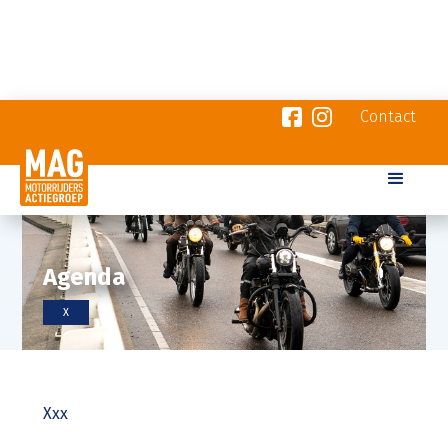
Contact
Agenda
X
Xxx