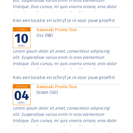
elit. Suspendisse varius enim in eros elementum
tristique. Duis cursus, mi quis viverra ornare, eros dolor
interdum nulla, ut commodo diam libero vitae erat.
Aenean faucibus nibh et justo cursus id rutrum lorem
Kies een locatie en schrijf je in voor jouw proefrit
imperdiet. Nunc ut sem vitae risus tristique posuere.
Kawasaki Promo Tour
Friday
10
Oss (NB)
APRIL
Lorem ipsum dolor sit amet, consectetur adipiscing
elit. Suspendisse varius enim in eros elementum
tristique. Duis cursus, mi quis viverra ornare, eros dolor
interdum nulla, ut commodo diam libero vitae erat.
Aenean faucibus nibh et justo cursus id rutrum lorem
Kies een locatie en schrijf je in voor jouw proefrit
imperdiet. Nunc ut sem vitae risus tristique posuere.
Kawasaki Promo Tour
Saturday
04
Druten (GD)
APRIL
Lorem ipsum dolor sit amet, consectetur adipiscing
elit. Suspendisse varius enim in eros elementum
tristique. Duis cursus, mi quis viverra ornare, eros dolor
interdum nulla, ut commodo diam libero vitae erat.