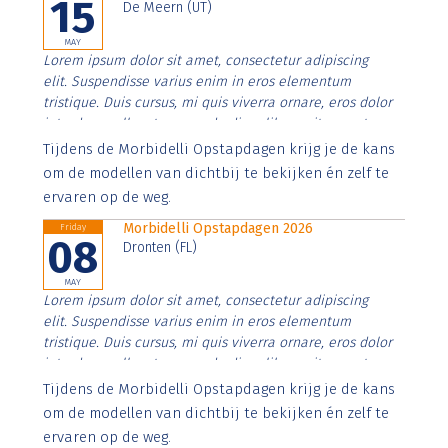
15
De Meern (UT)
MAY
Lorem ipsum dolor sit amet, consectetur adipiscing
elit. Suspendisse varius enim in eros elementum
tristique. Duis cursus, mi quis viverra ornare, eros dolor
interdum nulla, ut commodo diam libero vitae erat.
Aenean faucibus nibh et justo cursus id rutrum lorem
Tijdens de Morbidelli Opstapdagen krijg je de kans
imperdiet. Nunc ut sem vitae risus tristique posuere.
om de modellen van dichtbij te bekijken én zelf te
ervaren op de weg.
Morbidelli Opstapdagen 2026
Friday
08
Dronten (FL)
MAY
Lorem ipsum dolor sit amet, consectetur adipiscing
elit. Suspendisse varius enim in eros elementum
tristique. Duis cursus, mi quis viverra ornare, eros dolor
interdum nulla, ut commodo diam libero vitae erat.
Aenean faucibus nibh et justo cursus id rutrum lorem
Tijdens de Morbidelli Opstapdagen krijg je de kans
imperdiet. Nunc ut sem vitae risus tristique posuere.
om de modellen van dichtbij te bekijken én zelf te
ervaren op de weg.