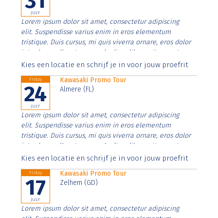
31
JULY
Lorem ipsum dolor sit amet, consectetur adipiscing
elit. Suspendisse varius enim in eros elementum
tristique. Duis cursus, mi quis viverra ornare, eros dolor
interdum nulla, ut commodo diam libero vitae erat.
Aenean faucibus nibh et justo cursus id rutrum lorem
Kies een locatie en schrijf je in voor jouw proefrit
imperdiet. Nunc ut sem vitae risus tristique posuere.
Kawasaki Promo Tour
Friday
24
Almere (FL)
JULY
Lorem ipsum dolor sit amet, consectetur adipiscing
elit. Suspendisse varius enim in eros elementum
tristique. Duis cursus, mi quis viverra ornare, eros dolor
interdum nulla, ut commodo diam libero vitae erat.
Aenean faucibus nibh et justo cursus id rutrum lorem
Kies een locatie en schrijf je in voor jouw proefrit
imperdiet. Nunc ut sem vitae risus tristique posuere.
Kawasaki Promo Tour
Friday
17
Zelhem (GD)
JULY
Lorem ipsum dolor sit amet, consectetur adipiscing