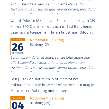
elit. Suspendisse varius enim in eros elementum
tristique. Duis cursus, mi quis viverra ornare, eros dolor
interdum nulla, ut commodo diam libero vitae erat.
Aenean faucibus nibh et justo cursus id rutrum lorem
Vanuit Odoorn (8km boven Emmen) een rit van 239
imperdiet. Nunc ut sem vitae risus tristique posuere.
km via Z/O Drenthe met lunch in Bad Bendheim,
daarna via Meppen en Haren terug naar Odoorn.
Motormarkt Balkbrug
Saturday
26
Balkbrug (OV)
SEPTEMBER
Lorem ipsum dolor sit amet, consectetur adipiscing
elit. Suspendisse varius enim in eros elementum
tristique. Duis cursus, mi quis viverra ornare, eros dolor
interdum nulla, ut commodo diam libero vitae erat.
Aenean faucibus nibh et justo cursus id rutrum lorem
Ben jij gek op sleutelen, oldtimers of het
imperdiet. Nunc ut sem vitae risus tristique posuere.
opknappen van je brommer of motor? Dan mag je
Motormarkt Balkbrug niet missen.
Motormarkt Balkbrug
Saturday
04
Balkbrug (OV)