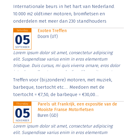
Aenean faucibus nibh et justo cursus id rutrum lorem
Internationale beurs in het hart van Nederland.
imperdiet. Nunc ut sem vitae risus tristique posuere.
10.000 m2 oldtimer motoren, bromfietsen en
onderdelen met meer dan 230 standhouders
Exoten Treffen
Saturday
05
Doorn (UT)
SEPTEMBER
Lorem ipsum dolor sit amet, consectetur adipiscing
elit. Suspendisse varius enim in eros elementum
tristique. Duis cursus, mi quis viverra ornare, eros dolor
interdum nulla, ut commodo diam libero vitae erat.
Aenean faucibus nibh et justo cursus id rutrum lorem
Treffen voor (bijzondere) motoren, met muziek,
imperdiet. Nunc ut sem vitae risus tristique posuere.
barbeque, toertocht etc..... Meedoen met de
toertocht = €7,50, de barbeque = €30,00....
Parels uit Frankrijk, een expositie van de
Thursday
05
Mooiste Franse Motorfietsen
Buren (GD)
NOVEMBER
Lorem ipsum dolor sit amet, consectetur adipiscing
elit. Suspendisse varius enim in eros elementum