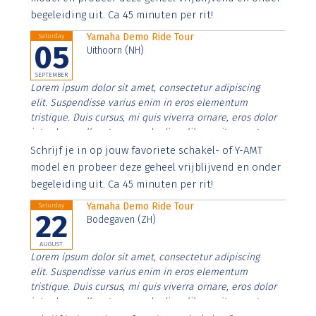
begeleiding uit. Ca 45 minuten per rit!
Yamaha Demo Ride Tour
Saturday
05
Uithoorn (NH)
SEPTEMBER
Lorem ipsum dolor sit amet, consectetur adipiscing
elit. Suspendisse varius enim in eros elementum
tristique. Duis cursus, mi quis viverra ornare, eros dolor
interdum nulla, ut commodo diam libero vitae erat.
Aenean faucibus nibh et justo cursus id rutrum lorem
Schrijf je in op jouw favoriete schakel- of Y-AMT
imperdiet. Nunc ut sem vitae risus tristique posuere.
model en probeer deze geheel vrijblijvend en onder
begeleiding uit. Ca 45 minuten per rit!
Yamaha Demo Ride Tour
Saturday
22
Bodegaven (ZH)
AUGUST
Lorem ipsum dolor sit amet, consectetur adipiscing
elit. Suspendisse varius enim in eros elementum
tristique. Duis cursus, mi quis viverra ornare, eros dolor
interdum nulla, ut commodo diam libero vitae erat.