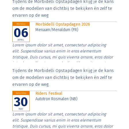
Aenean faucibus nibh et justo cursus id rutrum lorem
Tijdens de Morbidelli Opstapdagen krijg je de kans
imperdiet. Nunc ut sem vitae risus tristique posuere.
om de modellen van dichtbij te bekijken én zelf te
ervaren op de weg
Morbidelli Opstapdagen 2026
Monday
06
Menaam/Menaldum (FR)
APRIL
Lorem ipsum dolor sit amet, consectetur adipiscing
elit. Suspendisse varius enim in eros elementum
tristique. Duis cursus, mi quis viverra ornare, eros dolor
interdum nulla, ut commodo diam libero vitae erat.
Aenean faucibus nibh et justo cursus id rutrum lorem
Tijdens de Morbidelli Opstapdagen krijg je de kans
imperdiet. Nunc ut sem vitae risus tristique posuere.
om de modellen van dichtbij te bekijken én zelf te
ervaren op de weg.
Riders Festival
Saturday
30
Autotron Rosmalen (NB)
MAY
Lorem ipsum dolor sit amet, consectetur adipiscing
elit. Suspendisse varius enim in eros elementum
tristique. Duis cursus, mi quis viverra ornare, eros dolor