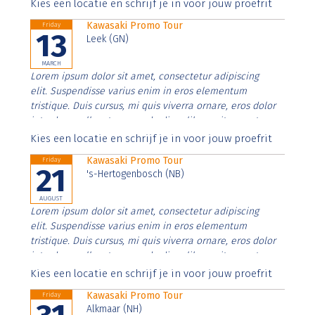
Aenean faucibus nibh et justo cursus id rutrum lorem
Kies een locatie en schrijf je in voor jouw proefrit
imperdiet. Nunc ut sem vitae risus tristique posuere.
Kawasaki Promo Tour
Friday
13
Leek (GN)
MARCH
Lorem ipsum dolor sit amet, consectetur adipiscing
elit. Suspendisse varius enim in eros elementum
tristique. Duis cursus, mi quis viverra ornare, eros dolor
interdum nulla, ut commodo diam libero vitae erat.
Aenean faucibus nibh et justo cursus id rutrum lorem
Kies een locatie en schrijf je in voor jouw proefrit
imperdiet. Nunc ut sem vitae risus tristique posuere.
Kawasaki Promo Tour
Friday
21
's-Hertogenbosch (NB)
AUGUST
Lorem ipsum dolor sit amet, consectetur adipiscing
elit. Suspendisse varius enim in eros elementum
tristique. Duis cursus, mi quis viverra ornare, eros dolor
interdum nulla, ut commodo diam libero vitae erat.
Aenean faucibus nibh et justo cursus id rutrum lorem
Kies een locatie en schrijf je in voor jouw proefrit
imperdiet. Nunc ut sem vitae risus tristique posuere.
Kawasaki Promo Tour
Friday
Alkmaar (NH)