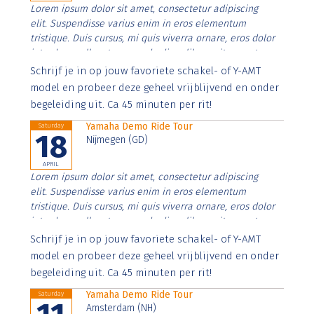
Lorem ipsum dolor sit amet, consectetur adipiscing
elit. Suspendisse varius enim in eros elementum
tristique. Duis cursus, mi quis viverra ornare, eros dolor
interdum nulla, ut commodo diam libero vitae erat.
Aenean faucibus nibh et justo cursus id rutrum lorem
Schrijf je in op jouw favoriete schakel- of Y-AMT
imperdiet. Nunc ut sem vitae risus tristique posuere.
model en probeer deze geheel vrijblijvend en onder
begeleiding uit. Ca 45 minuten per rit!
Yamaha Demo Ride Tour
Saturday
18
Nijmegen (GD)
APRIL
Lorem ipsum dolor sit amet, consectetur adipiscing
elit. Suspendisse varius enim in eros elementum
tristique. Duis cursus, mi quis viverra ornare, eros dolor
interdum nulla, ut commodo diam libero vitae erat.
Aenean faucibus nibh et justo cursus id rutrum lorem
Schrijf je in op jouw favoriete schakel- of Y-AMT
imperdiet. Nunc ut sem vitae risus tristique posuere.
model en probeer deze geheel vrijblijvend en onder
begeleiding uit. Ca 45 minuten per rit!
Yamaha Demo Ride Tour
Saturday
Amsterdam (NH)