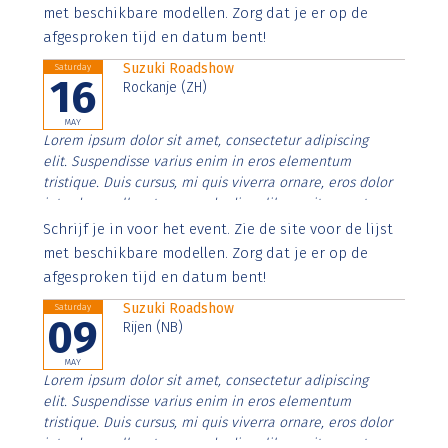
imperdiet. Nunc ut sem vitae risus tristique posuere.
met beschikbare modellen. Zorg dat je er op de
afgesproken tijd en datum bent!
Suzuki Roadshow
Saturday
16
Rockanje (ZH)
MAY
Lorem ipsum dolor sit amet, consectetur adipiscing
elit. Suspendisse varius enim in eros elementum
tristique. Duis cursus, mi quis viverra ornare, eros dolor
interdum nulla, ut commodo diam libero vitae erat.
Aenean faucibus nibh et justo cursus id rutrum lorem
Schrijf je in voor het event. Zie de site voor de lijst
imperdiet. Nunc ut sem vitae risus tristique posuere.
met beschikbare modellen. Zorg dat je er op de
afgesproken tijd en datum bent!
Suzuki Roadshow
Saturday
09
Rijen (NB)
MAY
Lorem ipsum dolor sit amet, consectetur adipiscing
elit. Suspendisse varius enim in eros elementum
tristique. Duis cursus, mi quis viverra ornare, eros dolor
interdum nulla, ut commodo diam libero vitae erat.