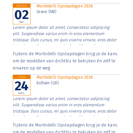
Morbidelli Opstapdagen 2026
Saturday
02
Grave (NB)
MAY
Lorem ipsum dolor sit amet, consectetur adipiscing
elit. Suspendisse varius enim in eros elementum
tristique. Duis cursus, mi quis viverra ornare, eros dolor
interdum nulla, ut commodo diam libero vitae erat.
Aenean faucibus nibh et justo cursus id rutrum lorem
Tijdens de Morbidelli Opstapdagen krijg je de kans
imperdiet. Nunc ut sem vitae risus tristique posuere.
om de modellen van dichtbij te bekijken én zelf te
ervaren op de weg.
Morbidelli Opstapdagen 2026
Friday
24
Kolham (GR)
APRIL
Lorem ipsum dolor sit amet, consectetur adipiscing
elit. Suspendisse varius enim in eros elementum
tristique. Duis cursus, mi quis viverra ornare, eros dolor
interdum nulla, ut commodo diam libero vitae erat.
Aenean faucibus nibh et justo cursus id rutrum lorem
Tijdens de Morbidelli Opstapdagen krijg je de kans
imperdiet. Nunc ut sem vitae risus tristique posuere.
om de modellen van dichtbij te bekijken én zelf te