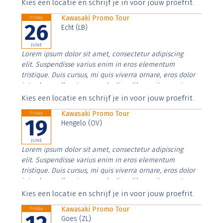
Aenean faucibus nibh et justo cursus id rutrum lorem
Kies een locatie en schrijf je in voor jouw proefrit
imperdiet. Nunc ut sem vitae risus tristique posuere.
Kawasaki Promo Tour
Friday
26
Echt (LB)
JUNE
Lorem ipsum dolor sit amet, consectetur adipiscing
elit. Suspendisse varius enim in eros elementum
tristique. Duis cursus, mi quis viverra ornare, eros dolor
interdum nulla, ut commodo diam libero vitae erat.
Aenean faucibus nibh et justo cursus id rutrum lorem
Kies een locatie en schrijf je in voor jouw proefrit
imperdiet. Nunc ut sem vitae risus tristique posuere.
Kawasaki Promo Tour
Friday
19
Hengelo (OV)
JUNE
Lorem ipsum dolor sit amet, consectetur adipiscing
elit. Suspendisse varius enim in eros elementum
tristique. Duis cursus, mi quis viverra ornare, eros dolor
interdum nulla, ut commodo diam libero vitae erat.
Aenean faucibus nibh et justo cursus id rutrum lorem
Kies een locatie en schrijf je in voor jouw proefrit
imperdiet. Nunc ut sem vitae risus tristique posuere.
Kawasaki Promo Tour
Friday
Goes (ZL)