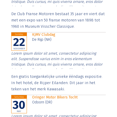
tristique. Duis cursus, mi quis viverra ornare, eros dolor
interdum nulla, ut commodo diam libero vitae erat.
Aenean faucibus nibh et justo cursus id rutrum lorem
De Club Franse Motoren bestaat 35 jaar en viert dat
imperdiet. Nunc ut sem vitae risus tristique posuere.
met een expo van 50 franse motoren van 1898 tot
1960 in Museum Visscher Classique.
KJMV Clubdag
Sunday
22
De Rijp (NH)
NOVEMBER
Lorem ipsum dolor sit amet, consectetur adipiscing
elit. Suspendisse varius enim in eros elementum
tristique. Duis cursus, mi quis viverra ornare, eros dolor
interdum nulla, ut commodo diam libero vitae erat.
Aenean faucibus nibh et justo cursus id rutrum lorem
Een gratis toegankelijke unieke ééndags expositie.
imperdiet. Nunc ut sem vitae risus tristique posuere.
In het hotel, de Rijper Eilanden. Dit jaar in het
teken van het merk Kawasaki.
Oringer Motor Bikers Tocht
Saturday
30
Odoorn (DR)
MAY
Lorem ipsum dolor sit amet, consectetur adipiscing