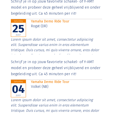
Aenean faucibus nibh et justo cursus id rutrum lorem
Schrijf je in op jouw favoriete schakel- of Y-AMT
imperdiet. Nunc ut sem vitae risus tristique posuere.
model en probeer deze geheel vrijblijvend en onder
begeleiding uit. Ca 45 minuten per rit!
Yamaha Demo Ride Tour
Saturday
25
Rogat (DR)
JULY
Lorem ipsum dolor sit amet, consectetur adipiscing
elit. Suspendisse varius enim in eros elementum
tristique. Duis cursus, mi quis viverra ornare, eros dolor
interdum nulla, ut commodo diam libero vitae erat.
Aenean faucibus nibh et justo cursus id rutrum lorem
Schrijf je in op jouw favoriete schakel- of Y-AMT
imperdiet. Nunc ut sem vitae risus tristique posuere.
model en probeer deze geheel vrijblijvend en onder
begeleiding uit. Ca 45 minuten per rit!
Yamaha Demo Ride Tour
Saturday
04
Volkel (NB)
JULY
Lorem ipsum dolor sit amet, consectetur adipiscing
elit. Suspendisse varius enim in eros elementum
tristique. Duis cursus, mi quis viverra ornare, eros dolor