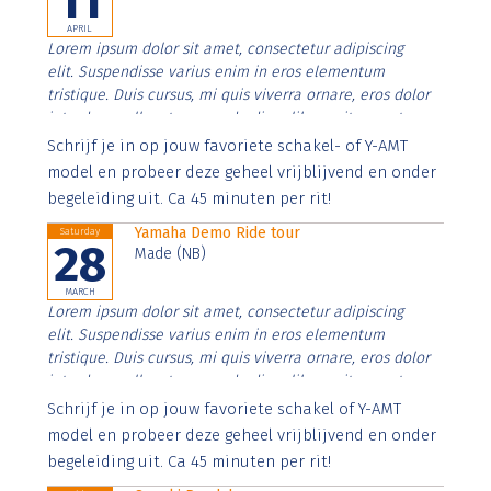
11
APRIL
Lorem ipsum dolor sit amet, consectetur adipiscing
elit. Suspendisse varius enim in eros elementum
tristique. Duis cursus, mi quis viverra ornare, eros dolor
interdum nulla, ut commodo diam libero vitae erat.
Aenean faucibus nibh et justo cursus id rutrum lorem
Schrijf je in op jouw favoriete schakel- of Y-AMT
imperdiet. Nunc ut sem vitae risus tristique posuere.
model en probeer deze geheel vrijblijvend en onder
begeleiding uit. Ca 45 minuten per rit!
Yamaha Demo Ride tour
Saturday
28
Made (NB)
MARCH
Lorem ipsum dolor sit amet, consectetur adipiscing
elit. Suspendisse varius enim in eros elementum
tristique. Duis cursus, mi quis viverra ornare, eros dolor
interdum nulla, ut commodo diam libero vitae erat.
Aenean faucibus nibh et justo cursus id rutrum lorem
Schrijf je in op jouw favoriete schakel of Y-AMT
imperdiet. Nunc ut sem vitae risus tristique posuere.
model en probeer deze geheel vrijblijvend en onder
begeleiding uit. Ca 45 minuten per rit!