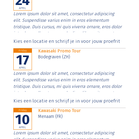
24
APRIL
Lorem ipsum dolor sit amet, consectetur adipiscing
elit. Suspendisse varius enim in eros elementum
tristique. Duis cursus, mi quis viverra ornare, eros dolor
interdum nulla, ut commodo diam libero vitae erat.
Aenean faucibus nibh et justo cursus id rutrum lorem
Kies een locatie en schrijf je in voor jouw proefrit
imperdiet. Nunc ut sem vitae risus tristique posuere.
Kawasaki Promo Tour
Friday
17
Bodegraven (ZH)
APRIL
Lorem ipsum dolor sit amet, consectetur adipiscing
elit. Suspendisse varius enim in eros elementum
tristique. Duis cursus, mi quis viverra ornare, eros dolor
interdum nulla, ut commodo diam libero vitae erat.
Aenean faucibus nibh et justo cursus id rutrum lorem
Kies een locatie en schrijf je in voor jouw proefrit
imperdiet. Nunc ut sem vitae risus tristique posuere.
Kawasaki Promo Tour
Friday
10
Menaam (FR)
APRIL
Lorem ipsum dolor sit amet, consectetur adipiscing