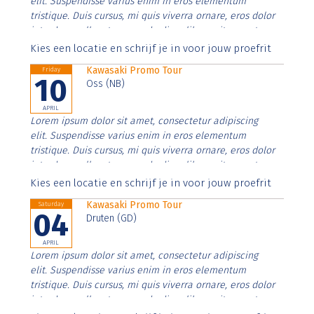
elit. Suspendisse varius enim in eros elementum
tristique. Duis cursus, mi quis viverra ornare, eros dolor
interdum nulla, ut commodo diam libero vitae erat.
Aenean faucibus nibh et justo cursus id rutrum lorem
Kies een locatie en schrijf je in voor jouw proefrit
imperdiet. Nunc ut sem vitae risus tristique posuere.
Kawasaki Promo Tour
Friday
10
Oss (NB)
APRIL
Lorem ipsum dolor sit amet, consectetur adipiscing
elit. Suspendisse varius enim in eros elementum
tristique. Duis cursus, mi quis viverra ornare, eros dolor
interdum nulla, ut commodo diam libero vitae erat.
Aenean faucibus nibh et justo cursus id rutrum lorem
Kies een locatie en schrijf je in voor jouw proefrit
imperdiet. Nunc ut sem vitae risus tristique posuere.
Kawasaki Promo Tour
Saturday
04
Druten (GD)
APRIL
Lorem ipsum dolor sit amet, consectetur adipiscing
elit. Suspendisse varius enim in eros elementum
tristique. Duis cursus, mi quis viverra ornare, eros dolor
interdum nulla, ut commodo diam libero vitae erat.