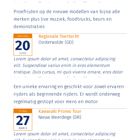
interdum nulla, ut commodo diam libero vitae erat.
Aenean faucibus nibh et justo cursus id rutrum lorem
Proefrijden op de nieuwe modellen van bijna alle
imperdiet. Nunc ut sem vitae risus tristique posuere.
merken plus live muziek, foodtrucks, beurs en
demonstraties
Regionale Toertocht
Saturday
20
Oosterwolde (GD)
JUNE
Lorem ipsum dolor sit amet, consectetur adipiscing
elit. Suspendisse varius enim in eros elementum
tristique. Duis cursus, mi quis viverra ornare, eros dolor
interdum nulla, ut commodo diam libero vitae erat.
Aenean faucibus nibh et justo cursus id rutrum lorem
Een unieke ervaring en geschikt voor zowel ervaren
imperdiet. Nunc ut sem vitae risus tristique posuere.
rijders als beginnende rijders. Er wordt onderweg
regelmatig gestopt voor mens en motor.
Kawasaki Promo Tour
Friday
27
Nieuw Weerdinge (DR)
MARCH
Lorem ipsum dolor sit amet, consectetur adipiscing