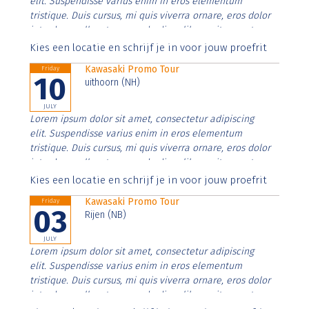
elit. Suspendisse varius enim in eros elementum
tristique. Duis cursus, mi quis viverra ornare, eros dolor
interdum nulla, ut commodo diam libero vitae erat.
Aenean faucibus nibh et justo cursus id rutrum lorem
Kies een locatie en schrijf je in voor jouw proefrit
imperdiet. Nunc ut sem vitae risus tristique posuere.
Kawasaki Promo Tour
Friday
10
uithoorn (NH)
JULY
Lorem ipsum dolor sit amet, consectetur adipiscing
elit. Suspendisse varius enim in eros elementum
tristique. Duis cursus, mi quis viverra ornare, eros dolor
interdum nulla, ut commodo diam libero vitae erat.
Aenean faucibus nibh et justo cursus id rutrum lorem
Kies een locatie en schrijf je in voor jouw proefrit
imperdiet. Nunc ut sem vitae risus tristique posuere.
Kawasaki Promo Tour
Friday
03
Rijen (NB)
JULY
Lorem ipsum dolor sit amet, consectetur adipiscing
elit. Suspendisse varius enim in eros elementum
tristique. Duis cursus, mi quis viverra ornare, eros dolor
interdum nulla, ut commodo diam libero vitae erat.