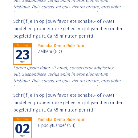
elit. Suspendisse varius enim in eros elementum
tristique. Duis cursus, mi quis viverra ornare, eros dolor
interdum nulla, ut commodo diam libero vitae erat.
Aenean faucibus nibh et justo cursus id rutrum lorem
Schrijf je in op jouw favoriete schakel- of Y-AMT
imperdiet. Nunc ut sem vitae risus tristique posuere.
model en probeer deze geheel vrijblijvend en onder
begeleiding uit. Ca 45 minuten per rit!
Yamaha Demo Ride Tour
Saturday
23
Zelhem (GD)
MAY
Lorem ipsum dolor sit amet, consectetur adipiscing
elit. Suspendisse varius enim in eros elementum
tristique. Duis cursus, mi quis viverra ornare, eros dolor
interdum nulla, ut commodo diam libero vitae erat.
Aenean faucibus nibh et justo cursus id rutrum lorem
Schrijf je in op jouw favoriete schakel- of Y-AMT
imperdiet. Nunc ut sem vitae risus tristique posuere.
model en probeer deze geheel vrijblijvend en onder
begeleiding uit. Ca 45 minuten per rit!
Yamaha Demo Ride Tour
Saturday
02
Hippolytushoef (NH)
MAY