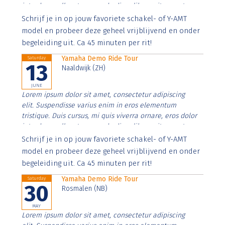
interdum nulla, ut commodo diam libero vitae erat.
Aenean faucibus nibh et justo cursus id rutrum lorem
Schrijf je in op jouw favoriete schakel- of Y-AMT
imperdiet. Nunc ut sem vitae risus tristique posuere.
model en probeer deze geheel vrijblijvend en onder
begeleiding uit. Ca 45 minuten per rit!
Yamaha Demo Ride Tour
Saturday
13
Naaldwijk (ZH)
JUNE
Lorem ipsum dolor sit amet, consectetur adipiscing
elit. Suspendisse varius enim in eros elementum
tristique. Duis cursus, mi quis viverra ornare, eros dolor
interdum nulla, ut commodo diam libero vitae erat.
Aenean faucibus nibh et justo cursus id rutrum lorem
Schrijf je in op jouw favoriete schakel- of Y-AMT
imperdiet. Nunc ut sem vitae risus tristique posuere.
model en probeer deze geheel vrijblijvend en onder
begeleiding uit. Ca 45 minuten per rit!
Yamaha Demo Ride Tour
Saturday
30
Rosmalen (NB)
MAY
Lorem ipsum dolor sit amet, consectetur adipiscing