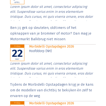
APRIL
Lorem ipsum dolor sit amet, consectetur adipiscing
elit. Suspendisse varius enim in eros elementum
tristique. Duis cursus, mi quis viverra ornare, eros dolor
interdum nulla, ut commodo diam libero vitae erat.
Aenean faucibus nibh et justo cursus id rutrum lorem
Ben jij gek op sleutelen, oldtimers of het
imperdiet. Nunc ut sem vitae risus tristique posuere.
opknappen van je brommer of motor? Dan mag je
Motormarkt Balkbrug niet missen.
Morbidelli Opstapdagen 2026
Friday
22
Hoofddorp (NH)
MAY
Lorem ipsum dolor sit amet, consectetur adipiscing
elit. Suspendisse varius enim in eros elementum
tristique. Duis cursus, mi quis viverra ornare, eros dolor
interdum nulla, ut commodo diam libero vitae erat.
Aenean faucibus nibh et justo cursus id rutrum lorem
Tijdens de Morbidelli Opstapdagen krijg je de kans
imperdiet. Nunc ut sem vitae risus tristique posuere.
om de modellen van dichtbij te bekijken én zelf te
ervaren op de weg.
Morbidelli Opstapdagen 2026
Friday