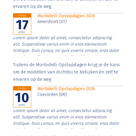
ervaren op de weg.
Morbidelli Opstapdagen 2026
Friday
17
Amersfoort (UT)
APRIL
Lorem ipsum dolor sit amet, consectetur adipiscing
elit. Suspendisse varius enim in eros elementum
tristique. Duis cursus, mi quis viverra ornare, eros dolor
interdum nulla, ut commodo diam libero vitae erat.
Aenean faucibus nibh et justo cursus id rutrum lorem
Tijdens de Morbidelli Opstapdagen krijg je de kans
imperdiet. Nunc ut sem vitae risus tristique posuere.
om de modellen van dichtbij te bekijken én zelf te
ervaren op de weg
Morbidelli Opstapdagen 2026
Friday
10
Coevorden (DR)
APRIL
Lorem ipsum dolor sit amet, consectetur adipiscing
elit. Suspendisse varius enim in eros elementum
tristique. Duis cursus, mi quis viverra ornare, eros dolor
interdum nulla, ut commodo diam libero vitae erat.