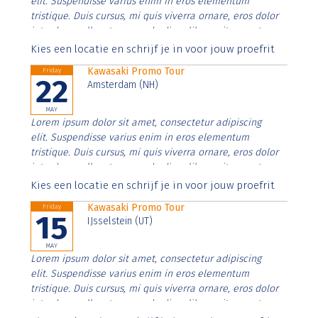
elit. Suspendisse varius enim in eros elementum
tristique. Duis cursus, mi quis viverra ornare, eros dolor
interdum nulla, ut commodo diam libero vitae erat.
Aenean faucibus nibh et justo cursus id rutrum lorem
Kies een locatie en schrijf je in voor jouw proefrit
imperdiet. Nunc ut sem vitae risus tristique posuere.
Kawasaki Promo Tour
Friday
22
Amsterdam (NH)
MAY
Lorem ipsum dolor sit amet, consectetur adipiscing
elit. Suspendisse varius enim in eros elementum
tristique. Duis cursus, mi quis viverra ornare, eros dolor
interdum nulla, ut commodo diam libero vitae erat.
Aenean faucibus nibh et justo cursus id rutrum lorem
Kies een locatie en schrijf je in voor jouw proefrit
imperdiet. Nunc ut sem vitae risus tristique posuere.
Kawasaki Promo Tour
Friday
15
IJsselstein (UT)
MAY
Lorem ipsum dolor sit amet, consectetur adipiscing
elit. Suspendisse varius enim in eros elementum
tristique. Duis cursus, mi quis viverra ornare, eros dolor
interdum nulla, ut commodo diam libero vitae erat.