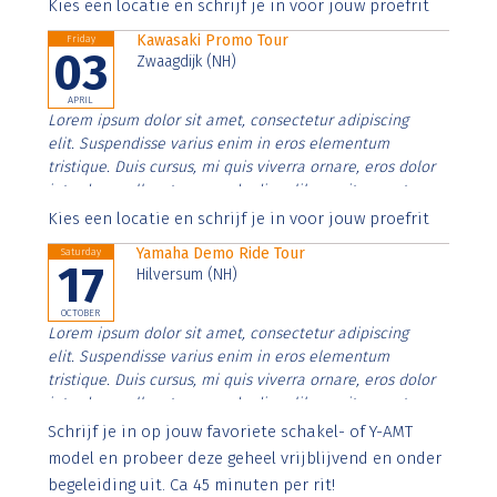
Aenean faucibus nibh et justo cursus id rutrum lorem
Kies een locatie en schrijf je in voor jouw proefrit
imperdiet. Nunc ut sem vitae risus tristique posuere.
Kawasaki Promo Tour
Friday
03
Zwaagdijk (NH)
APRIL
Lorem ipsum dolor sit amet, consectetur adipiscing
elit. Suspendisse varius enim in eros elementum
tristique. Duis cursus, mi quis viverra ornare, eros dolor
interdum nulla, ut commodo diam libero vitae erat.
Aenean faucibus nibh et justo cursus id rutrum lorem
Kies een locatie en schrijf je in voor jouw proefrit
imperdiet. Nunc ut sem vitae risus tristique posuere.
Yamaha Demo Ride Tour
Saturday
17
Hilversum (NH)
OCTOBER
Lorem ipsum dolor sit amet, consectetur adipiscing
elit. Suspendisse varius enim in eros elementum
tristique. Duis cursus, mi quis viverra ornare, eros dolor
interdum nulla, ut commodo diam libero vitae erat.
Aenean faucibus nibh et justo cursus id rutrum lorem
Schrijf je in op jouw favoriete schakel- of Y-AMT
imperdiet. Nunc ut sem vitae risus tristique posuere.
model en probeer deze geheel vrijblijvend en onder
begeleiding uit. Ca 45 minuten per rit!