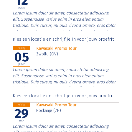
12
JUNE
Lorem ipsum dolor sit amet, consectetur adipiscing
elit. Suspendisse varius enim in eros elementum
tristique. Duis cursus, mi quis viverra ornare, eros dolor
interdum nulla, ut commodo diam libero vitae erat.
Aenean faucibus nibh et justo cursus id rutrum lorem
Kies een locatie en schrijf je in voor jouw proefrit
imperdiet. Nunc ut sem vitae risus tristique posuere.
Kawasaki Promo Tour
Friday
05
Zwolle (OV)
JUNE
Lorem ipsum dolor sit amet, consectetur adipiscing
elit. Suspendisse varius enim in eros elementum
tristique. Duis cursus, mi quis viverra ornare, eros dolor
interdum nulla, ut commodo diam libero vitae erat.
Aenean faucibus nibh et justo cursus id rutrum lorem
Kies een locatie en schrijf je in voor jouw proefrit
imperdiet. Nunc ut sem vitae risus tristique posuere.
Kawasaki Promo Tour
Friday
29
Rockanje (ZH)
MAY
Lorem ipsum dolor sit amet, consectetur adipiscing