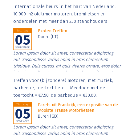
Aenean faucibus nibh et justo cursus id rutrum lorem
Internationale beurs in het hart van Nederland.
imperdiet. Nunc ut sem vitae risus tristique posuere.
10.000 m2 oldtimer motoren, bromfietsen en
onderdelen met meer dan 230 standhouders
Exoten Treffen
Saturday
05
Doorn (UT)
SEPTEMBER
Lorem ipsum dolor sit amet, consectetur adipiscing
elit. Suspendisse varius enim in eros elementum
tristique. Duis cursus, mi quis viverra ornare, eros dolor
interdum nulla, ut commodo diam libero vitae erat.
Aenean faucibus nibh et justo cursus id rutrum lorem
Treffen voor (bijzondere) motoren, met muziek,
imperdiet. Nunc ut sem vitae risus tristique posuere.
barbeque, toertocht etc..... Meedoen met de
toertocht = €7,50, de barbeque = €30,00....
Parels uit Frankrijk, een expositie van de
Thursday
05
Mooiste Franse Motorfietsen
Buren (GD)
NOVEMBER
Lorem ipsum dolor sit amet, consectetur adipiscing
elit. Suspendisse varius enim in eros elementum