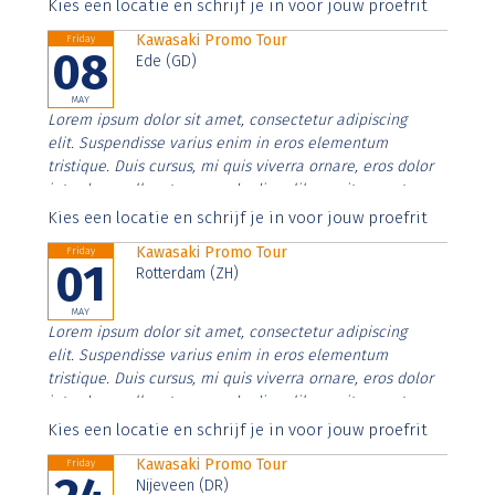
Aenean faucibus nibh et justo cursus id rutrum lorem
Kies een locatie en schrijf je in voor jouw proefrit
imperdiet. Nunc ut sem vitae risus tristique posuere.
Kawasaki Promo Tour
Friday
08
Ede (GD)
MAY
Lorem ipsum dolor sit amet, consectetur adipiscing
elit. Suspendisse varius enim in eros elementum
tristique. Duis cursus, mi quis viverra ornare, eros dolor
interdum nulla, ut commodo diam libero vitae erat.
Aenean faucibus nibh et justo cursus id rutrum lorem
Kies een locatie en schrijf je in voor jouw proefrit
imperdiet. Nunc ut sem vitae risus tristique posuere.
Kawasaki Promo Tour
Friday
01
Rotterdam (ZH)
MAY
Lorem ipsum dolor sit amet, consectetur adipiscing
elit. Suspendisse varius enim in eros elementum
tristique. Duis cursus, mi quis viverra ornare, eros dolor
interdum nulla, ut commodo diam libero vitae erat.
Aenean faucibus nibh et justo cursus id rutrum lorem
Kies een locatie en schrijf je in voor jouw proefrit
imperdiet. Nunc ut sem vitae risus tristique posuere.
Kawasaki Promo Tour
Friday
Nijeveen (DR)