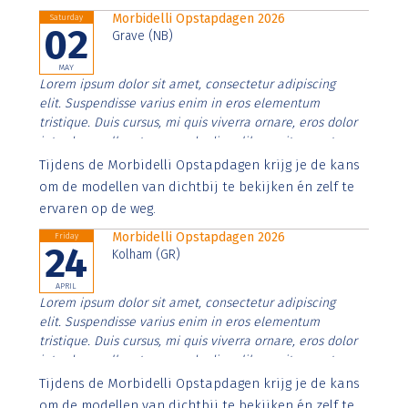
Morbidelli Opstapdagen 2026
Saturday
02
Grave (NB)
MAY
Lorem ipsum dolor sit amet, consectetur adipiscing
elit. Suspendisse varius enim in eros elementum
tristique. Duis cursus, mi quis viverra ornare, eros dolor
interdum nulla, ut commodo diam libero vitae erat.
Aenean faucibus nibh et justo cursus id rutrum lorem
Tijdens de Morbidelli Opstapdagen krijg je de kans
imperdiet. Nunc ut sem vitae risus tristique posuere.
om de modellen van dichtbij te bekijken én zelf te
ervaren op de weg.
Morbidelli Opstapdagen 2026
Friday
24
Kolham (GR)
APRIL
Lorem ipsum dolor sit amet, consectetur adipiscing
elit. Suspendisse varius enim in eros elementum
tristique. Duis cursus, mi quis viverra ornare, eros dolor
interdum nulla, ut commodo diam libero vitae erat.
Aenean faucibus nibh et justo cursus id rutrum lorem
Tijdens de Morbidelli Opstapdagen krijg je de kans
imperdiet. Nunc ut sem vitae risus tristique posuere.
om de modellen van dichtbij te bekijken én zelf te