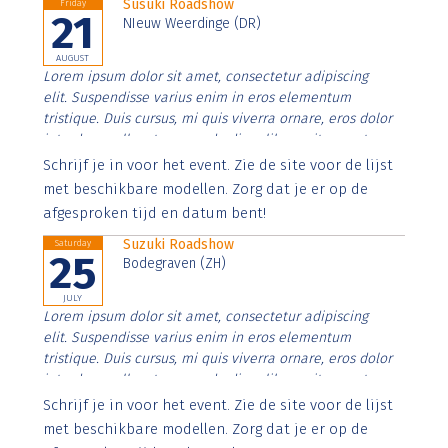
Susuki Roadshow
Friday
21
NIeuw Weerdinge (DR)
AUGUST
Lorem ipsum dolor sit amet, consectetur adipiscing
elit. Suspendisse varius enim in eros elementum
tristique. Duis cursus, mi quis viverra ornare, eros dolor
interdum nulla, ut commodo diam libero vitae erat.
Aenean faucibus nibh et justo cursus id rutrum lorem
Schrijf je in voor het event. Zie de site voor de lijst
imperdiet. Nunc ut sem vitae risus tristique posuere.
met beschikbare modellen. Zorg dat je er op de
afgesproken tijd en datum bent!
Suzuki Roadshow
Saturday
25
Bodegraven (ZH)
JULY
Lorem ipsum dolor sit amet, consectetur adipiscing
elit. Suspendisse varius enim in eros elementum
tristique. Duis cursus, mi quis viverra ornare, eros dolor
interdum nulla, ut commodo diam libero vitae erat.
Aenean faucibus nibh et justo cursus id rutrum lorem
Schrijf je in voor het event. Zie de site voor de lijst
imperdiet. Nunc ut sem vitae risus tristique posuere.
met beschikbare modellen. Zorg dat je er op de