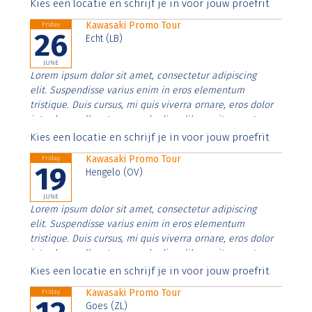
Aenean faucibus nibh et justo cursus id rutrum lorem
Kies een locatie en schrijf je in voor jouw proefrit
imperdiet. Nunc ut sem vitae risus tristique posuere.
Kawasaki Promo Tour
Friday
26
Echt (LB)
JUNE
Lorem ipsum dolor sit amet, consectetur adipiscing
elit. Suspendisse varius enim in eros elementum
tristique. Duis cursus, mi quis viverra ornare, eros dolor
interdum nulla, ut commodo diam libero vitae erat.
Aenean faucibus nibh et justo cursus id rutrum lorem
Kies een locatie en schrijf je in voor jouw proefrit
imperdiet. Nunc ut sem vitae risus tristique posuere.
Kawasaki Promo Tour
Friday
19
Hengelo (OV)
JUNE
Lorem ipsum dolor sit amet, consectetur adipiscing
elit. Suspendisse varius enim in eros elementum
tristique. Duis cursus, mi quis viverra ornare, eros dolor
interdum nulla, ut commodo diam libero vitae erat.
Aenean faucibus nibh et justo cursus id rutrum lorem
Kies een locatie en schrijf je in voor jouw proefrit
imperdiet. Nunc ut sem vitae risus tristique posuere.
Kawasaki Promo Tour
Friday
Goes (ZL)