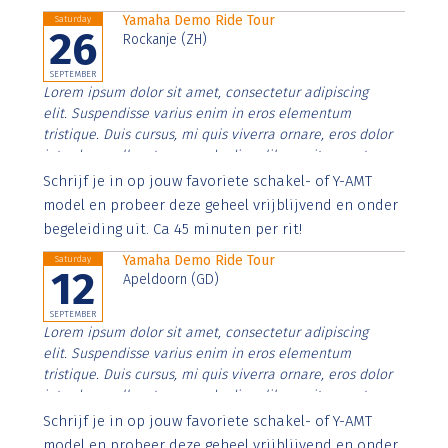
Yamaha Demo Ride Tour
Saturday
26
Rockanje (ZH)
SEPTEMBER
Lorem ipsum dolor sit amet, consectetur adipiscing
elit. Suspendisse varius enim in eros elementum
tristique. Duis cursus, mi quis viverra ornare, eros dolor
interdum nulla, ut commodo diam libero vitae erat.
Aenean faucibus nibh et justo cursus id rutrum lorem
Schrijf je in op jouw favoriete schakel- of Y-AMT
imperdiet. Nunc ut sem vitae risus tristique posuere.
model en probeer deze geheel vrijblijvend en onder
begeleiding uit. Ca 45 minuten per rit!
Yamaha Demo Ride Tour
Saturday
12
Apeldoorn (GD)
SEPTEMBER
Lorem ipsum dolor sit amet, consectetur adipiscing
elit. Suspendisse varius enim in eros elementum
tristique. Duis cursus, mi quis viverra ornare, eros dolor
interdum nulla, ut commodo diam libero vitae erat.
Aenean faucibus nibh et justo cursus id rutrum lorem
Schrijf je in op jouw favoriete schakel- of Y-AMT
imperdiet. Nunc ut sem vitae risus tristique posuere.
model en probeer deze geheel vrijblijvend en onder