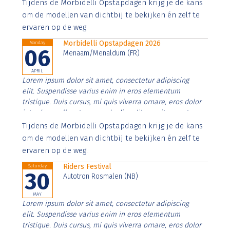
Aenean faucibus nibh et justo cursus id rutrum lorem
Tijdens de Morbidelli Opstapdagen krijg je de kans
imperdiet. Nunc ut sem vitae risus tristique posuere.
om de modellen van dichtbij te bekijken én zelf te
ervaren op de weg
Morbidelli Opstapdagen 2026
Monday
06
Menaam/Menaldum (FR)
APRIL
Lorem ipsum dolor sit amet, consectetur adipiscing
elit. Suspendisse varius enim in eros elementum
tristique. Duis cursus, mi quis viverra ornare, eros dolor
interdum nulla, ut commodo diam libero vitae erat.
Aenean faucibus nibh et justo cursus id rutrum lorem
Tijdens de Morbidelli Opstapdagen krijg je de kans
imperdiet. Nunc ut sem vitae risus tristique posuere.
om de modellen van dichtbij te bekijken én zelf te
ervaren op de weg.
Riders Festival
Saturday
30
Autotron Rosmalen (NB)
MAY
Lorem ipsum dolor sit amet, consectetur adipiscing
elit. Suspendisse varius enim in eros elementum
tristique. Duis cursus, mi quis viverra ornare, eros dolor