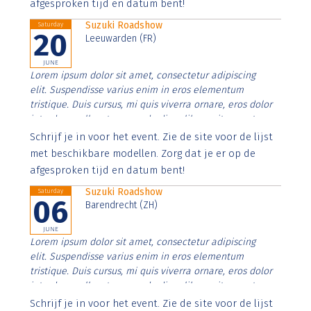
afgesproken tijd en datum bent!
Suzuki Roadshow
Saturday
20
Leeuwarden (FR)
JUNE
Lorem ipsum dolor sit amet, consectetur adipiscing
elit. Suspendisse varius enim in eros elementum
tristique. Duis cursus, mi quis viverra ornare, eros dolor
interdum nulla, ut commodo diam libero vitae erat.
Aenean faucibus nibh et justo cursus id rutrum lorem
Schrijf je in voor het event. Zie de site voor de lijst
imperdiet. Nunc ut sem vitae risus tristique posuere.
met beschikbare modellen. Zorg dat je er op de
afgesproken tijd en datum bent!
Suzuki Roadshow
Saturday
06
Barendrecht (ZH)
JUNE
Lorem ipsum dolor sit amet, consectetur adipiscing
elit. Suspendisse varius enim in eros elementum
tristique. Duis cursus, mi quis viverra ornare, eros dolor
interdum nulla, ut commodo diam libero vitae erat.
Aenean faucibus nibh et justo cursus id rutrum lorem
Schrijf je in voor het event. Zie de site voor de lijst