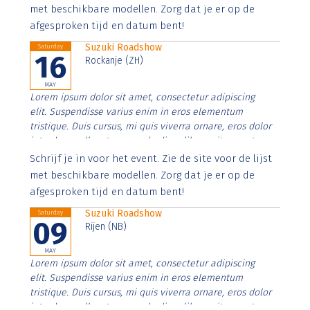
imperdiet. Nunc ut sem vitae risus tristique posuere.
met beschikbare modellen. Zorg dat je er op de
afgesproken tijd en datum bent!
Suzuki Roadshow
Saturday
16
Rockanje (ZH)
MAY
Lorem ipsum dolor sit amet, consectetur adipiscing
elit. Suspendisse varius enim in eros elementum
tristique. Duis cursus, mi quis viverra ornare, eros dolor
interdum nulla, ut commodo diam libero vitae erat.
Aenean faucibus nibh et justo cursus id rutrum lorem
Schrijf je in voor het event. Zie de site voor de lijst
imperdiet. Nunc ut sem vitae risus tristique posuere.
met beschikbare modellen. Zorg dat je er op de
afgesproken tijd en datum bent!
Suzuki Roadshow
Saturday
09
Rijen (NB)
MAY
Lorem ipsum dolor sit amet, consectetur adipiscing
elit. Suspendisse varius enim in eros elementum
tristique. Duis cursus, mi quis viverra ornare, eros dolor
interdum nulla, ut commodo diam libero vitae erat.