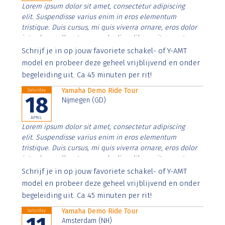
Lorem ipsum dolor sit amet, consectetur adipiscing
elit. Suspendisse varius enim in eros elementum
tristique. Duis cursus, mi quis viverra ornare, eros dolor
interdum nulla, ut commodo diam libero vitae erat.
Aenean faucibus nibh et justo cursus id rutrum lorem
Schrijf je in op jouw favoriete schakel- of Y-AMT
imperdiet. Nunc ut sem vitae risus tristique posuere.
model en probeer deze geheel vrijblijvend en onder
begeleiding uit. Ca 45 minuten per rit!
Yamaha Demo Ride Tour
Saturday
18
Nijmegen (GD)
APRIL
Lorem ipsum dolor sit amet, consectetur adipiscing
elit. Suspendisse varius enim in eros elementum
tristique. Duis cursus, mi quis viverra ornare, eros dolor
interdum nulla, ut commodo diam libero vitae erat.
Aenean faucibus nibh et justo cursus id rutrum lorem
Schrijf je in op jouw favoriete schakel- of Y-AMT
imperdiet. Nunc ut sem vitae risus tristique posuere.
model en probeer deze geheel vrijblijvend en onder
begeleiding uit. Ca 45 minuten per rit!
Yamaha Demo Ride Tour
Saturday
Amsterdam (NH)