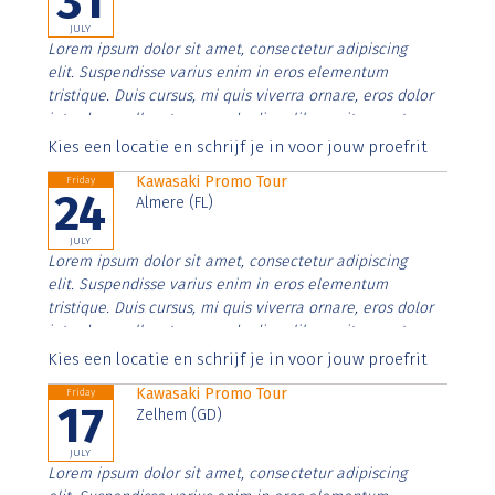
31
JULY
Lorem ipsum dolor sit amet, consectetur adipiscing
elit. Suspendisse varius enim in eros elementum
tristique. Duis cursus, mi quis viverra ornare, eros dolor
interdum nulla, ut commodo diam libero vitae erat.
Aenean faucibus nibh et justo cursus id rutrum lorem
Kies een locatie en schrijf je in voor jouw proefrit
imperdiet. Nunc ut sem vitae risus tristique posuere.
Kawasaki Promo Tour
Friday
24
Almere (FL)
JULY
Lorem ipsum dolor sit amet, consectetur adipiscing
elit. Suspendisse varius enim in eros elementum
tristique. Duis cursus, mi quis viverra ornare, eros dolor
interdum nulla, ut commodo diam libero vitae erat.
Aenean faucibus nibh et justo cursus id rutrum lorem
Kies een locatie en schrijf je in voor jouw proefrit
imperdiet. Nunc ut sem vitae risus tristique posuere.
Kawasaki Promo Tour
Friday
17
Zelhem (GD)
JULY
Lorem ipsum dolor sit amet, consectetur adipiscing