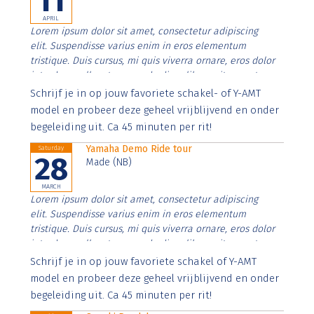
11
APRIL
Lorem ipsum dolor sit amet, consectetur adipiscing
elit. Suspendisse varius enim in eros elementum
tristique. Duis cursus, mi quis viverra ornare, eros dolor
interdum nulla, ut commodo diam libero vitae erat.
Aenean faucibus nibh et justo cursus id rutrum lorem
Schrijf je in op jouw favoriete schakel- of Y-AMT
imperdiet. Nunc ut sem vitae risus tristique posuere.
model en probeer deze geheel vrijblijvend en onder
begeleiding uit. Ca 45 minuten per rit!
Yamaha Demo Ride tour
Saturday
28
Made (NB)
MARCH
Lorem ipsum dolor sit amet, consectetur adipiscing
elit. Suspendisse varius enim in eros elementum
tristique. Duis cursus, mi quis viverra ornare, eros dolor
interdum nulla, ut commodo diam libero vitae erat.
Aenean faucibus nibh et justo cursus id rutrum lorem
Schrijf je in op jouw favoriete schakel of Y-AMT
imperdiet. Nunc ut sem vitae risus tristique posuere.
model en probeer deze geheel vrijblijvend en onder
begeleiding uit. Ca 45 minuten per rit!