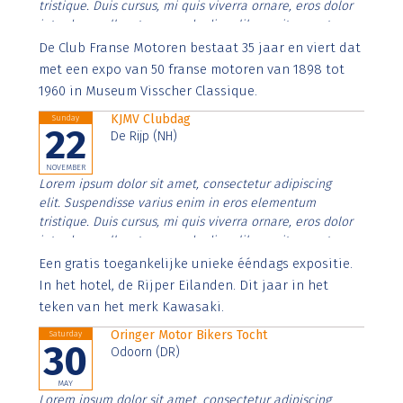
tristique. Duis cursus, mi quis viverra ornare, eros dolor
interdum nulla, ut commodo diam libero vitae erat.
Aenean faucibus nibh et justo cursus id rutrum lorem
De Club Franse Motoren bestaat 35 jaar en viert dat
imperdiet. Nunc ut sem vitae risus tristique posuere.
met een expo van 50 franse motoren van 1898 tot
1960 in Museum Visscher Classique.
KJMV Clubdag
Sunday
22
De Rijp (NH)
NOVEMBER
Lorem ipsum dolor sit amet, consectetur adipiscing
elit. Suspendisse varius enim in eros elementum
tristique. Duis cursus, mi quis viverra ornare, eros dolor
interdum nulla, ut commodo diam libero vitae erat.
Aenean faucibus nibh et justo cursus id rutrum lorem
Een gratis toegankelijke unieke ééndags expositie.
imperdiet. Nunc ut sem vitae risus tristique posuere.
In het hotel, de Rijper Eilanden. Dit jaar in het
teken van het merk Kawasaki.
Oringer Motor Bikers Tocht
Saturday
30
Odoorn (DR)
MAY
Lorem ipsum dolor sit amet, consectetur adipiscing