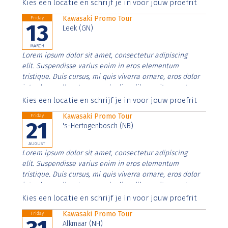
Aenean faucibus nibh et justo cursus id rutrum lorem
Kies een locatie en schrijf je in voor jouw proefrit
imperdiet. Nunc ut sem vitae risus tristique posuere.
Kawasaki Promo Tour
Friday
13
Leek (GN)
MARCH
Lorem ipsum dolor sit amet, consectetur adipiscing
elit. Suspendisse varius enim in eros elementum
tristique. Duis cursus, mi quis viverra ornare, eros dolor
interdum nulla, ut commodo diam libero vitae erat.
Aenean faucibus nibh et justo cursus id rutrum lorem
Kies een locatie en schrijf je in voor jouw proefrit
imperdiet. Nunc ut sem vitae risus tristique posuere.
Kawasaki Promo Tour
Friday
21
's-Hertogenbosch (NB)
AUGUST
Lorem ipsum dolor sit amet, consectetur adipiscing
elit. Suspendisse varius enim in eros elementum
tristique. Duis cursus, mi quis viverra ornare, eros dolor
interdum nulla, ut commodo diam libero vitae erat.
Aenean faucibus nibh et justo cursus id rutrum lorem
Kies een locatie en schrijf je in voor jouw proefrit
imperdiet. Nunc ut sem vitae risus tristique posuere.
Kawasaki Promo Tour
Friday
Alkmaar (NH)