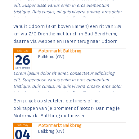
elit. Suspendisse varius enim in eros elementum
tristique. Duis cursus, mi quis viverra ornare, eros dolor
interdum nulla, ut commodo diam libero vitae erat.
Aenean faucibus nibh et justo cursus id rutrum lorem
Vanuit Odoorn (8km boven Emmen) een rit van 239
imperdiet. Nunc ut sem vitae risus tristique posuere.
km via Z/O Drenthe met lunch in Bad Bendheim,
daarna via Meppen en Haren terug naar Odoorn.
Motormarkt Balkbrug
Saturday
26
Balkbrug (OV)
SEPTEMBER
Lorem ipsum dolor sit amet, consectetur adipiscing
elit. Suspendisse varius enim in eros elementum
tristique. Duis cursus, mi quis viverra ornare, eros dolor
interdum nulla, ut commodo diam libero vitae erat.
Aenean faucibus nibh et justo cursus id rutrum lorem
Ben jij gek op sleutelen, oldtimers of het
imperdiet. Nunc ut sem vitae risus tristique posuere.
opknappen van je brommer of motor? Dan mag je
Motormarkt Balkbrug niet missen.
Motormarkt Balkbrug
Saturday
04
Balkbrug (OV)