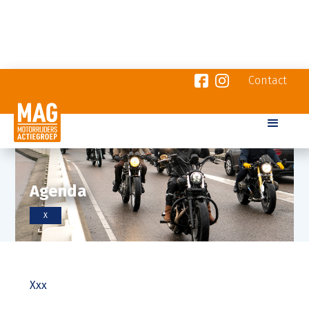
Contact
Agenda
X
Xxx