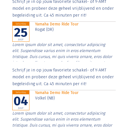
Aenean faucibus nibh et justo cursus id rutrum lorem
Schrijf je in op jouw favoriete schakel- of Y-AMT
imperdiet. Nunc ut sem vitae risus tristique posuere.
model en probeer deze geheel vrijblijvend en onder
begeleiding uit. Ca 45 minuten per rit!
Yamaha Demo Ride Tour
Saturday
25
Rogat (DR)
JULY
Lorem ipsum dolor sit amet, consectetur adipiscing
elit. Suspendisse varius enim in eros elementum
tristique. Duis cursus, mi quis viverra ornare, eros dolor
interdum nulla, ut commodo diam libero vitae erat.
Aenean faucibus nibh et justo cursus id rutrum lorem
Schrijf je in op jouw favoriete schakel- of Y-AMT
imperdiet. Nunc ut sem vitae risus tristique posuere.
model en probeer deze geheel vrijblijvend en onder
begeleiding uit. Ca 45 minuten per rit!
Yamaha Demo Ride Tour
Saturday
04
Volkel (NB)
JULY
Lorem ipsum dolor sit amet, consectetur adipiscing
elit. Suspendisse varius enim in eros elementum
tristique. Duis cursus, mi quis viverra ornare, eros dolor