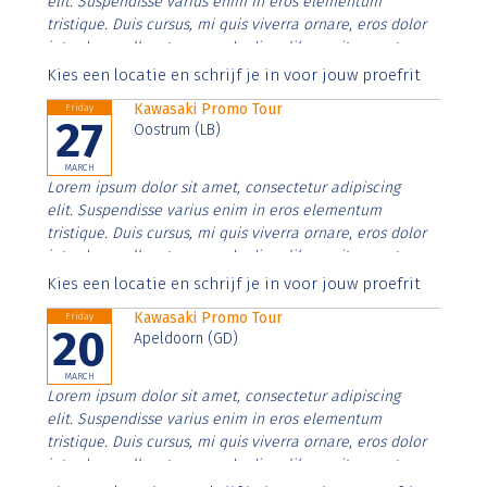
elit. Suspendisse varius enim in eros elementum
tristique. Duis cursus, mi quis viverra ornare, eros dolor
interdum nulla, ut commodo diam libero vitae erat.
Aenean faucibus nibh et justo cursus id rutrum lorem
Kies een locatie en schrijf je in voor jouw proefrit
imperdiet. Nunc ut sem vitae risus tristique posuere.
Kawasaki Promo Tour
Friday
27
Oostrum (LB)
MARCH
Lorem ipsum dolor sit amet, consectetur adipiscing
elit. Suspendisse varius enim in eros elementum
tristique. Duis cursus, mi quis viverra ornare, eros dolor
interdum nulla, ut commodo diam libero vitae erat.
Aenean faucibus nibh et justo cursus id rutrum lorem
Kies een locatie en schrijf je in voor jouw proefrit
imperdiet. Nunc ut sem vitae risus tristique posuere.
Kawasaki Promo Tour
Friday
20
Apeldoorn (GD)
MARCH
Lorem ipsum dolor sit amet, consectetur adipiscing
elit. Suspendisse varius enim in eros elementum
tristique. Duis cursus, mi quis viverra ornare, eros dolor
interdum nulla, ut commodo diam libero vitae erat.