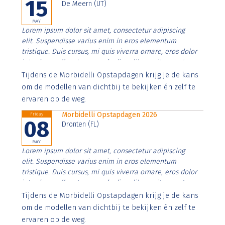
15
De Meern (UT)
MAY
Lorem ipsum dolor sit amet, consectetur adipiscing
elit. Suspendisse varius enim in eros elementum
tristique. Duis cursus, mi quis viverra ornare, eros dolor
interdum nulla, ut commodo diam libero vitae erat.
Aenean faucibus nibh et justo cursus id rutrum lorem
Tijdens de Morbidelli Opstapdagen krijg je de kans
imperdiet. Nunc ut sem vitae risus tristique posuere.
om de modellen van dichtbij te bekijken én zelf te
ervaren op de weg.
Morbidelli Opstapdagen 2026
Friday
08
Dronten (FL)
MAY
Lorem ipsum dolor sit amet, consectetur adipiscing
elit. Suspendisse varius enim in eros elementum
tristique. Duis cursus, mi quis viverra ornare, eros dolor
interdum nulla, ut commodo diam libero vitae erat.
Aenean faucibus nibh et justo cursus id rutrum lorem
Tijdens de Morbidelli Opstapdagen krijg je de kans
imperdiet. Nunc ut sem vitae risus tristique posuere.
om de modellen van dichtbij te bekijken én zelf te
ervaren op de weg.