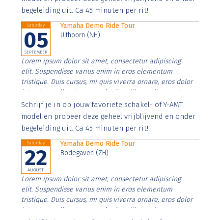
begeleiding uit. Ca 45 minuten per rit!
Yamaha Demo Ride Tour
Saturday
05
Uithoorn (NH)
SEPTEMBER
Lorem ipsum dolor sit amet, consectetur adipiscing
elit. Suspendisse varius enim in eros elementum
tristique. Duis cursus, mi quis viverra ornare, eros dolor
interdum nulla, ut commodo diam libero vitae erat.
Aenean faucibus nibh et justo cursus id rutrum lorem
Schrijf je in op jouw favoriete schakel- of Y-AMT
imperdiet. Nunc ut sem vitae risus tristique posuere.
model en probeer deze geheel vrijblijvend en onder
begeleiding uit. Ca 45 minuten per rit!
Yamaha Demo Ride Tour
Saturday
22
Bodegaven (ZH)
AUGUST
Lorem ipsum dolor sit amet, consectetur adipiscing
elit. Suspendisse varius enim in eros elementum
tristique. Duis cursus, mi quis viverra ornare, eros dolor
interdum nulla, ut commodo diam libero vitae erat.