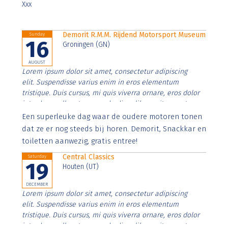
Xxx
Demorit R.M.M. Rijdend Motorsport Museum
Sunday
16
Groningen (GN)
AUGUST
Lorem ipsum dolor sit amet, consectetur adipiscing
elit. Suspendisse varius enim in eros elementum
tristique. Duis cursus, mi quis viverra ornare, eros dolor
interdum nulla, ut commodo diam libero vitae erat.
Aenean faucibus nibh et justo cursus id rutrum lorem
Een superleuke dag waar de oudere motoren tonen
imperdiet. Nunc ut sem vitae risus tristique posuere.
dat ze er nog steeds bij horen. Demorit, Snackkar en
toiletten aanwezig, gratis entree!
Central Classics
Saturday
19
Houten (UT)
DECEMBER
Lorem ipsum dolor sit amet, consectetur adipiscing
elit. Suspendisse varius enim in eros elementum
tristique. Duis cursus, mi quis viverra ornare, eros dolor
interdum nulla, ut commodo diam libero vitae erat.