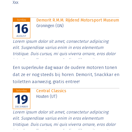
Xxx
Demorit R.M.M. Rijdend Motorsport Museum
Sunday
16
Groningen (GN)
AUGUST
Lorem ipsum dolor sit amet, consectetur adipiscing
elit. Suspendisse varius enim in eros elementum
tristique. Duis cursus, mi quis viverra ornare, eros dolor
interdum nulla, ut commodo diam libero vitae erat.
Aenean faucibus nibh et justo cursus id rutrum lorem
Een superleuke dag waar de oudere motoren tonen
imperdiet. Nunc ut sem vitae risus tristique posuere.
dat ze er nog steeds bij horen. Demorit, Snackkar en
toiletten aanwezig, gratis entree!
Central Classics
Saturday
19
Houten (UT)
DECEMBER
Lorem ipsum dolor sit amet, consectetur adipiscing
elit. Suspendisse varius enim in eros elementum
tristique. Duis cursus, mi quis viverra ornare, eros dolor
interdum nulla, ut commodo diam libero vitae erat.