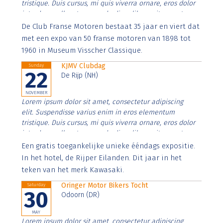
tristique. Duis cursus, mi quis viverra ornare, eros dolor
interdum nulla, ut commodo diam libero vitae erat.
Aenean faucibus nibh et justo cursus id rutrum lorem
De Club Franse Motoren bestaat 35 jaar en viert dat
imperdiet. Nunc ut sem vitae risus tristique posuere.
met een expo van 50 franse motoren van 1898 tot
1960 in Museum Visscher Classique.
KJMV Clubdag
Sunday
22
De Rijp (NH)
NOVEMBER
Lorem ipsum dolor sit amet, consectetur adipiscing
elit. Suspendisse varius enim in eros elementum
tristique. Duis cursus, mi quis viverra ornare, eros dolor
interdum nulla, ut commodo diam libero vitae erat.
Aenean faucibus nibh et justo cursus id rutrum lorem
Een gratis toegankelijke unieke ééndags expositie.
imperdiet. Nunc ut sem vitae risus tristique posuere.
In het hotel, de Rijper Eilanden. Dit jaar in het
teken van het merk Kawasaki.
Oringer Motor Bikers Tocht
Saturday
30
Odoorn (DR)
MAY
Lorem ipsum dolor sit amet, consectetur adipiscing