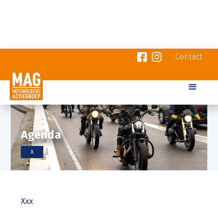
Contact
Agenda
X
Xxx