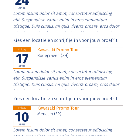
24
APRIL
Lorem ipsum dolor sit amet, consectetur adipiscing
elit. Suspendisse varius enim in eros elementum
tristique. Duis cursus, mi quis viverra ornare, eros dolor
interdum nulla, ut commodo diam libero vitae erat.
Aenean faucibus nibh et justo cursus id rutrum lorem
Kies een locatie en schrijf je in voor jouw proefrit
imperdiet. Nunc ut sem vitae risus tristique posuere.
Kawasaki Promo Tour
Friday
17
Bodegraven (ZH)
APRIL
Lorem ipsum dolor sit amet, consectetur adipiscing
elit. Suspendisse varius enim in eros elementum
tristique. Duis cursus, mi quis viverra ornare, eros dolor
interdum nulla, ut commodo diam libero vitae erat.
Aenean faucibus nibh et justo cursus id rutrum lorem
Kies een locatie en schrijf je in voor jouw proefrit
imperdiet. Nunc ut sem vitae risus tristique posuere.
Kawasaki Promo Tour
Friday
10
Menaam (FR)
APRIL
Lorem ipsum dolor sit amet, consectetur adipiscing