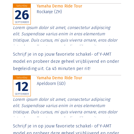
Yamaha Demo Ride Tour
Saturday
26
Rockanje (ZH)
SEPTEMBER
Lorem ipsum dolor sit amet, consectetur adipiscing
elit. Suspendisse varius enim in eros elementum
tristique. Duis cursus, mi quis viverra ornare, eros dolor
interdum nulla, ut commodo diam libero vitae erat.
Aenean faucibus nibh et justo cursus id rutrum lorem
Schrijf je in op jouw favoriete schakel- of Y-AMT
imperdiet. Nunc ut sem vitae risus tristique posuere.
model en probeer deze geheel vrijblijvend en onder
begeleiding uit. Ca 45 minuten per rit!
Yamaha Demo Ride Tour
Saturday
12
Apeldoorn (GD)
SEPTEMBER
Lorem ipsum dolor sit amet, consectetur adipiscing
elit. Suspendisse varius enim in eros elementum
tristique. Duis cursus, mi quis viverra ornare, eros dolor
interdum nulla, ut commodo diam libero vitae erat.
Aenean faucibus nibh et justo cursus id rutrum lorem
Schrijf je in op jouw favoriete schakel- of Y-AMT
imperdiet. Nunc ut sem vitae risus tristique posuere.
model en probeer deze geheel vrijblijvend en onder