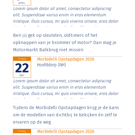
APRIL
Lorem ipsum dolor sit amet, consectetur adipiscing
elit. Suspendisse varius enim in eros elementum
tristique. Duis cursus, mi quis viverra ornare, eros dolor
interdum nulla, ut commodo diam libero vitae erat.
Aenean faucibus nibh et justo cursus id rutrum lorem
Ben jij gek op sleutelen, oldtimers of het
imperdiet. Nunc ut sem vitae risus tristique posuere.
opknappen van je brommer of motor? Dan mag je
Motormarkt Balkbrug niet missen.
Morbidelli Opstapdagen 2026
Friday
22
Hoofddorp (NH)
MAY
Lorem ipsum dolor sit amet, consectetur adipiscing
elit. Suspendisse varius enim in eros elementum
tristique. Duis cursus, mi quis viverra ornare, eros dolor
interdum nulla, ut commodo diam libero vitae erat.
Aenean faucibus nibh et justo cursus id rutrum lorem
Tijdens de Morbidelli Opstapdagen krijg je de kans
imperdiet. Nunc ut sem vitae risus tristique posuere.
om de modellen van dichtbij te bekijken én zelf te
ervaren op de weg.
Morbidelli Opstapdagen 2026
Friday