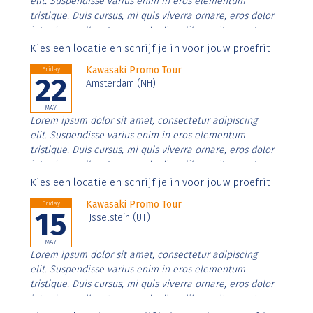
elit. Suspendisse varius enim in eros elementum
tristique. Duis cursus, mi quis viverra ornare, eros dolor
interdum nulla, ut commodo diam libero vitae erat.
Aenean faucibus nibh et justo cursus id rutrum lorem
Kies een locatie en schrijf je in voor jouw proefrit
imperdiet. Nunc ut sem vitae risus tristique posuere.
Kawasaki Promo Tour
Friday
22
Amsterdam (NH)
MAY
Lorem ipsum dolor sit amet, consectetur adipiscing
elit. Suspendisse varius enim in eros elementum
tristique. Duis cursus, mi quis viverra ornare, eros dolor
interdum nulla, ut commodo diam libero vitae erat.
Aenean faucibus nibh et justo cursus id rutrum lorem
Kies een locatie en schrijf je in voor jouw proefrit
imperdiet. Nunc ut sem vitae risus tristique posuere.
Kawasaki Promo Tour
Friday
15
IJsselstein (UT)
MAY
Lorem ipsum dolor sit amet, consectetur adipiscing
elit. Suspendisse varius enim in eros elementum
tristique. Duis cursus, mi quis viverra ornare, eros dolor
interdum nulla, ut commodo diam libero vitae erat.