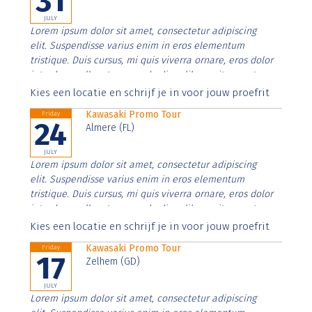
31
JULY
Lorem ipsum dolor sit amet, consectetur adipiscing
elit. Suspendisse varius enim in eros elementum
tristique. Duis cursus, mi quis viverra ornare, eros dolor
interdum nulla, ut commodo diam libero vitae erat.
Aenean faucibus nibh et justo cursus id rutrum lorem
Kies een locatie en schrijf je in voor jouw proefrit
imperdiet. Nunc ut sem vitae risus tristique posuere.
Kawasaki Promo Tour
Friday
24
Almere (FL)
JULY
Lorem ipsum dolor sit amet, consectetur adipiscing
elit. Suspendisse varius enim in eros elementum
tristique. Duis cursus, mi quis viverra ornare, eros dolor
interdum nulla, ut commodo diam libero vitae erat.
Aenean faucibus nibh et justo cursus id rutrum lorem
Kies een locatie en schrijf je in voor jouw proefrit
imperdiet. Nunc ut sem vitae risus tristique posuere.
Kawasaki Promo Tour
Friday
17
Zelhem (GD)
JULY
Lorem ipsum dolor sit amet, consectetur adipiscing