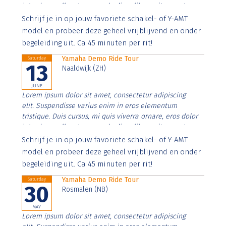
interdum nulla, ut commodo diam libero vitae erat.
Aenean faucibus nibh et justo cursus id rutrum lorem
Schrijf je in op jouw favoriete schakel- of Y-AMT
imperdiet. Nunc ut sem vitae risus tristique posuere.
model en probeer deze geheel vrijblijvend en onder
begeleiding uit. Ca 45 minuten per rit!
Yamaha Demo Ride Tour
Saturday
13
Naaldwijk (ZH)
JUNE
Lorem ipsum dolor sit amet, consectetur adipiscing
elit. Suspendisse varius enim in eros elementum
tristique. Duis cursus, mi quis viverra ornare, eros dolor
interdum nulla, ut commodo diam libero vitae erat.
Aenean faucibus nibh et justo cursus id rutrum lorem
Schrijf je in op jouw favoriete schakel- of Y-AMT
imperdiet. Nunc ut sem vitae risus tristique posuere.
model en probeer deze geheel vrijblijvend en onder
begeleiding uit. Ca 45 minuten per rit!
Yamaha Demo Ride Tour
Saturday
30
Rosmalen (NB)
MAY
Lorem ipsum dolor sit amet, consectetur adipiscing