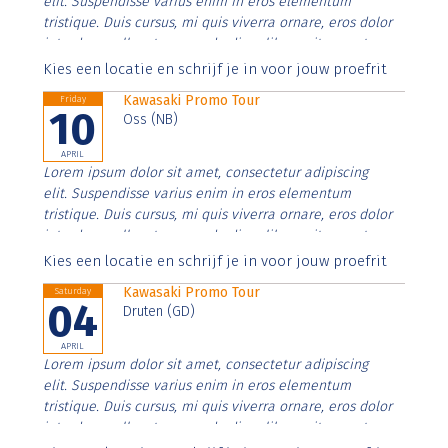
elit. Suspendisse varius enim in eros elementum
tristique. Duis cursus, mi quis viverra ornare, eros dolor
interdum nulla, ut commodo diam libero vitae erat.
Aenean faucibus nibh et justo cursus id rutrum lorem
Kies een locatie en schrijf je in voor jouw proefrit
imperdiet. Nunc ut sem vitae risus tristique posuere.
Kawasaki Promo Tour
Friday
10
Oss (NB)
APRIL
Lorem ipsum dolor sit amet, consectetur adipiscing
elit. Suspendisse varius enim in eros elementum
tristique. Duis cursus, mi quis viverra ornare, eros dolor
interdum nulla, ut commodo diam libero vitae erat.
Aenean faucibus nibh et justo cursus id rutrum lorem
Kies een locatie en schrijf je in voor jouw proefrit
imperdiet. Nunc ut sem vitae risus tristique posuere.
Kawasaki Promo Tour
Saturday
04
Druten (GD)
APRIL
Lorem ipsum dolor sit amet, consectetur adipiscing
elit. Suspendisse varius enim in eros elementum
tristique. Duis cursus, mi quis viverra ornare, eros dolor
interdum nulla, ut commodo diam libero vitae erat.