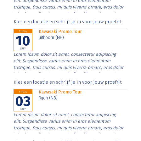
elit. Suspendisse varius enim in eros elementum
tristique. Duis cursus, mi quis viverra ornare, eros dolor
interdum nulla, ut commodo diam libero vitae erat.
Aenean faucibus nibh et justo cursus id rutrum lorem
Kies een locatie en schrijf je in voor jouw proefrit
imperdiet. Nunc ut sem vitae risus tristique posuere.
Kawasaki Promo Tour
Friday
10
uithoorn (NH)
JULY
Lorem ipsum dolor sit amet, consectetur adipiscing
elit. Suspendisse varius enim in eros elementum
tristique. Duis cursus, mi quis viverra ornare, eros dolor
interdum nulla, ut commodo diam libero vitae erat.
Aenean faucibus nibh et justo cursus id rutrum lorem
Kies een locatie en schrijf je in voor jouw proefrit
imperdiet. Nunc ut sem vitae risus tristique posuere.
Kawasaki Promo Tour
Friday
03
Rijen (NB)
JULY
Lorem ipsum dolor sit amet, consectetur adipiscing
elit. Suspendisse varius enim in eros elementum
tristique. Duis cursus, mi quis viverra ornare, eros dolor
interdum nulla, ut commodo diam libero vitae erat.