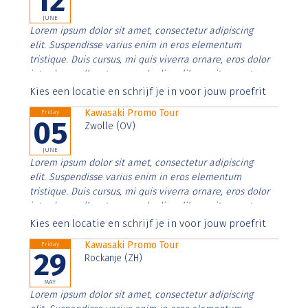
12
JUNE
Lorem ipsum dolor sit amet, consectetur adipiscing
elit. Suspendisse varius enim in eros elementum
tristique. Duis cursus, mi quis viverra ornare, eros dolor
interdum nulla, ut commodo diam libero vitae erat.
Aenean faucibus nibh et justo cursus id rutrum lorem
Kies een locatie en schrijf je in voor jouw proefrit
imperdiet. Nunc ut sem vitae risus tristique posuere.
Kawasaki Promo Tour
Friday
05
Zwolle (OV)
JUNE
Lorem ipsum dolor sit amet, consectetur adipiscing
elit. Suspendisse varius enim in eros elementum
tristique. Duis cursus, mi quis viverra ornare, eros dolor
interdum nulla, ut commodo diam libero vitae erat.
Aenean faucibus nibh et justo cursus id rutrum lorem
Kies een locatie en schrijf je in voor jouw proefrit
imperdiet. Nunc ut sem vitae risus tristique posuere.
Kawasaki Promo Tour
Friday
29
Rockanje (ZH)
MAY
Lorem ipsum dolor sit amet, consectetur adipiscing