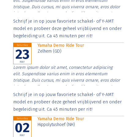
elit. Suspendisse varius enim in eros elementum
tristique. Duis cursus, mi quis viverra ornare, eros dolor
interdum nulla, ut commodo diam libero vitae erat.
Aenean faucibus nibh et justo cursus id rutrum lorem
Schrijf je in op jouw favoriete schakel- of Y-AMT
imperdiet. Nunc ut sem vitae risus tristique posuere.
model en probeer deze geheel vrijblijvend en onder
begeleiding uit. Ca 45 minuten per rit!
Yamaha Demo Ride Tour
Saturday
23
Zelhem (GD)
MAY
Lorem ipsum dolor sit amet, consectetur adipiscing
elit. Suspendisse varius enim in eros elementum
tristique. Duis cursus, mi quis viverra ornare, eros dolor
interdum nulla, ut commodo diam libero vitae erat.
Aenean faucibus nibh et justo cursus id rutrum lorem
Schrijf je in op jouw favoriete schakel- of Y-AMT
imperdiet. Nunc ut sem vitae risus tristique posuere.
model en probeer deze geheel vrijblijvend en onder
begeleiding uit. Ca 45 minuten per rit!
Yamaha Demo Ride Tour
Saturday
02
Hippolytushoef (NH)
MAY