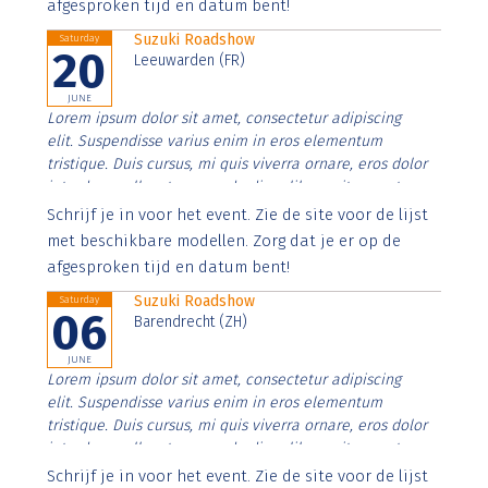
afgesproken tijd en datum bent!
Suzuki Roadshow
Saturday
20
Leeuwarden (FR)
JUNE
Lorem ipsum dolor sit amet, consectetur adipiscing
elit. Suspendisse varius enim in eros elementum
tristique. Duis cursus, mi quis viverra ornare, eros dolor
interdum nulla, ut commodo diam libero vitae erat.
Aenean faucibus nibh et justo cursus id rutrum lorem
Schrijf je in voor het event. Zie de site voor de lijst
imperdiet. Nunc ut sem vitae risus tristique posuere.
met beschikbare modellen. Zorg dat je er op de
afgesproken tijd en datum bent!
Suzuki Roadshow
Saturday
06
Barendrecht (ZH)
JUNE
Lorem ipsum dolor sit amet, consectetur adipiscing
elit. Suspendisse varius enim in eros elementum
tristique. Duis cursus, mi quis viverra ornare, eros dolor
interdum nulla, ut commodo diam libero vitae erat.
Aenean faucibus nibh et justo cursus id rutrum lorem
Schrijf je in voor het event. Zie de site voor de lijst