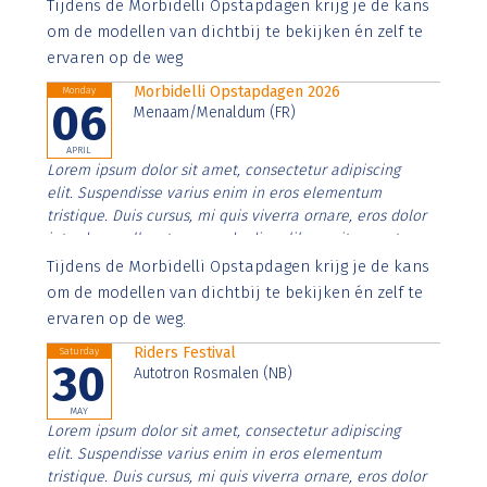
Aenean faucibus nibh et justo cursus id rutrum lorem
Tijdens de Morbidelli Opstapdagen krijg je de kans
imperdiet. Nunc ut sem vitae risus tristique posuere.
om de modellen van dichtbij te bekijken én zelf te
ervaren op de weg
Morbidelli Opstapdagen 2026
Monday
06
Menaam/Menaldum (FR)
APRIL
Lorem ipsum dolor sit amet, consectetur adipiscing
elit. Suspendisse varius enim in eros elementum
tristique. Duis cursus, mi quis viverra ornare, eros dolor
interdum nulla, ut commodo diam libero vitae erat.
Aenean faucibus nibh et justo cursus id rutrum lorem
Tijdens de Morbidelli Opstapdagen krijg je de kans
imperdiet. Nunc ut sem vitae risus tristique posuere.
om de modellen van dichtbij te bekijken én zelf te
ervaren op de weg.
Riders Festival
Saturday
30
Autotron Rosmalen (NB)
MAY
Lorem ipsum dolor sit amet, consectetur adipiscing
elit. Suspendisse varius enim in eros elementum
tristique. Duis cursus, mi quis viverra ornare, eros dolor