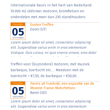
Aenean faucibus nibh et justo cursus id rutrum lorem
Internationale beurs in het hart van Nederland.
imperdiet. Nunc ut sem vitae risus tristique posuere.
10.000 m2 oldtimer motoren, bromfietsen en
onderdelen met meer dan 230 standhouders
Exoten Treffen
Saturday
05
Doorn (UT)
SEPTEMBER
Lorem ipsum dolor sit amet, consectetur adipiscing
elit. Suspendisse varius enim in eros elementum
tristique. Duis cursus, mi quis viverra ornare, eros dolor
interdum nulla, ut commodo diam libero vitae erat.
Aenean faucibus nibh et justo cursus id rutrum lorem
Treffen voor (bijzondere) motoren, met muziek,
imperdiet. Nunc ut sem vitae risus tristique posuere.
barbeque, toertocht etc..... Meedoen met de
toertocht = €7,50, de barbeque = €30,00....
Parels uit Frankrijk, een expositie van de
Thursday
05
Mooiste Franse Motorfietsen
Buren (GD)
NOVEMBER
Lorem ipsum dolor sit amet, consectetur adipiscing
elit. Suspendisse varius enim in eros elementum