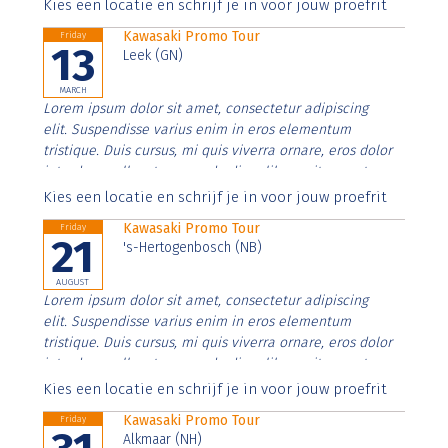
Aenean faucibus nibh et justo cursus id rutrum lorem
Kies een locatie en schrijf je in voor jouw proefrit
imperdiet. Nunc ut sem vitae risus tristique posuere.
Kawasaki Promo Tour
Friday
13
Leek (GN)
MARCH
Lorem ipsum dolor sit amet, consectetur adipiscing
elit. Suspendisse varius enim in eros elementum
tristique. Duis cursus, mi quis viverra ornare, eros dolor
interdum nulla, ut commodo diam libero vitae erat.
Aenean faucibus nibh et justo cursus id rutrum lorem
Kies een locatie en schrijf je in voor jouw proefrit
imperdiet. Nunc ut sem vitae risus tristique posuere.
Kawasaki Promo Tour
Friday
21
's-Hertogenbosch (NB)
AUGUST
Lorem ipsum dolor sit amet, consectetur adipiscing
elit. Suspendisse varius enim in eros elementum
tristique. Duis cursus, mi quis viverra ornare, eros dolor
interdum nulla, ut commodo diam libero vitae erat.
Aenean faucibus nibh et justo cursus id rutrum lorem
Kies een locatie en schrijf je in voor jouw proefrit
imperdiet. Nunc ut sem vitae risus tristique posuere.
Kawasaki Promo Tour
Friday
Alkmaar (NH)