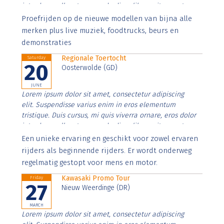
interdum nulla, ut commodo diam libero vitae erat.
Aenean faucibus nibh et justo cursus id rutrum lorem
Proefrijden op de nieuwe modellen van bijna alle
imperdiet. Nunc ut sem vitae risus tristique posuere.
merken plus live muziek, foodtrucks, beurs en
demonstraties
Regionale Toertocht
Saturday
20
Oosterwolde (GD)
JUNE
Lorem ipsum dolor sit amet, consectetur adipiscing
elit. Suspendisse varius enim in eros elementum
tristique. Duis cursus, mi quis viverra ornare, eros dolor
interdum nulla, ut commodo diam libero vitae erat.
Aenean faucibus nibh et justo cursus id rutrum lorem
Een unieke ervaring en geschikt voor zowel ervaren
imperdiet. Nunc ut sem vitae risus tristique posuere.
rijders als beginnende rijders. Er wordt onderweg
regelmatig gestopt voor mens en motor.
Kawasaki Promo Tour
Friday
27
Nieuw Weerdinge (DR)
MARCH
Lorem ipsum dolor sit amet, consectetur adipiscing