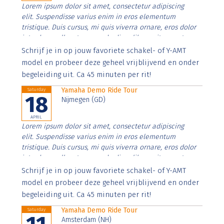
Lorem ipsum dolor sit amet, consectetur adipiscing
elit. Suspendisse varius enim in eros elementum
tristique. Duis cursus, mi quis viverra ornare, eros dolor
interdum nulla, ut commodo diam libero vitae erat.
Aenean faucibus nibh et justo cursus id rutrum lorem
Schrijf je in op jouw favoriete schakel- of Y-AMT
imperdiet. Nunc ut sem vitae risus tristique posuere.
model en probeer deze geheel vrijblijvend en onder
begeleiding uit. Ca 45 minuten per rit!
Yamaha Demo Ride Tour
Saturday
18
Nijmegen (GD)
APRIL
Lorem ipsum dolor sit amet, consectetur adipiscing
elit. Suspendisse varius enim in eros elementum
tristique. Duis cursus, mi quis viverra ornare, eros dolor
interdum nulla, ut commodo diam libero vitae erat.
Aenean faucibus nibh et justo cursus id rutrum lorem
Schrijf je in op jouw favoriete schakel- of Y-AMT
imperdiet. Nunc ut sem vitae risus tristique posuere.
model en probeer deze geheel vrijblijvend en onder
begeleiding uit. Ca 45 minuten per rit!
Yamaha Demo Ride Tour
Saturday
Amsterdam (NH)