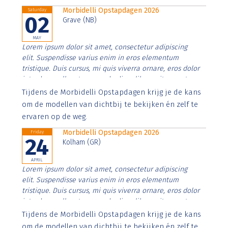
Morbidelli Opstapdagen 2026
Saturday
02
Grave (NB)
MAY
Lorem ipsum dolor sit amet, consectetur adipiscing
elit. Suspendisse varius enim in eros elementum
tristique. Duis cursus, mi quis viverra ornare, eros dolor
interdum nulla, ut commodo diam libero vitae erat.
Aenean faucibus nibh et justo cursus id rutrum lorem
Tijdens de Morbidelli Opstapdagen krijg je de kans
imperdiet. Nunc ut sem vitae risus tristique posuere.
om de modellen van dichtbij te bekijken én zelf te
ervaren op de weg.
Morbidelli Opstapdagen 2026
Friday
24
Kolham (GR)
APRIL
Lorem ipsum dolor sit amet, consectetur adipiscing
elit. Suspendisse varius enim in eros elementum
tristique. Duis cursus, mi quis viverra ornare, eros dolor
interdum nulla, ut commodo diam libero vitae erat.
Aenean faucibus nibh et justo cursus id rutrum lorem
Tijdens de Morbidelli Opstapdagen krijg je de kans
imperdiet. Nunc ut sem vitae risus tristique posuere.
om de modellen van dichtbij te bekijken én zelf te