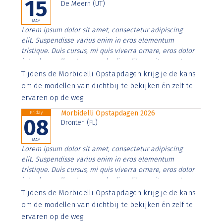
15
De Meern (UT)
MAY
Lorem ipsum dolor sit amet, consectetur adipiscing
elit. Suspendisse varius enim in eros elementum
tristique. Duis cursus, mi quis viverra ornare, eros dolor
interdum nulla, ut commodo diam libero vitae erat.
Aenean faucibus nibh et justo cursus id rutrum lorem
Tijdens de Morbidelli Opstapdagen krijg je de kans
imperdiet. Nunc ut sem vitae risus tristique posuere.
om de modellen van dichtbij te bekijken én zelf te
ervaren op de weg.
Morbidelli Opstapdagen 2026
Friday
08
Dronten (FL)
MAY
Lorem ipsum dolor sit amet, consectetur adipiscing
elit. Suspendisse varius enim in eros elementum
tristique. Duis cursus, mi quis viverra ornare, eros dolor
interdum nulla, ut commodo diam libero vitae erat.
Aenean faucibus nibh et justo cursus id rutrum lorem
Tijdens de Morbidelli Opstapdagen krijg je de kans
imperdiet. Nunc ut sem vitae risus tristique posuere.
om de modellen van dichtbij te bekijken én zelf te
ervaren op de weg.