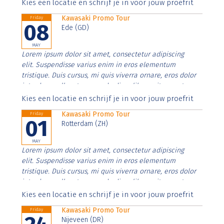
Aenean faucibus nibh et justo cursus id rutrum lorem
Kies een locatie en schrijf je in voor jouw proefrit
imperdiet. Nunc ut sem vitae risus tristique posuere.
Kawasaki Promo Tour
Friday
08
Ede (GD)
MAY
Lorem ipsum dolor sit amet, consectetur adipiscing
elit. Suspendisse varius enim in eros elementum
tristique. Duis cursus, mi quis viverra ornare, eros dolor
interdum nulla, ut commodo diam libero vitae erat.
Aenean faucibus nibh et justo cursus id rutrum lorem
Kies een locatie en schrijf je in voor jouw proefrit
imperdiet. Nunc ut sem vitae risus tristique posuere.
Kawasaki Promo Tour
Friday
01
Rotterdam (ZH)
MAY
Lorem ipsum dolor sit amet, consectetur adipiscing
elit. Suspendisse varius enim in eros elementum
tristique. Duis cursus, mi quis viverra ornare, eros dolor
interdum nulla, ut commodo diam libero vitae erat.
Aenean faucibus nibh et justo cursus id rutrum lorem
Kies een locatie en schrijf je in voor jouw proefrit
imperdiet. Nunc ut sem vitae risus tristique posuere.
Kawasaki Promo Tour
Friday
Nijeveen (DR)