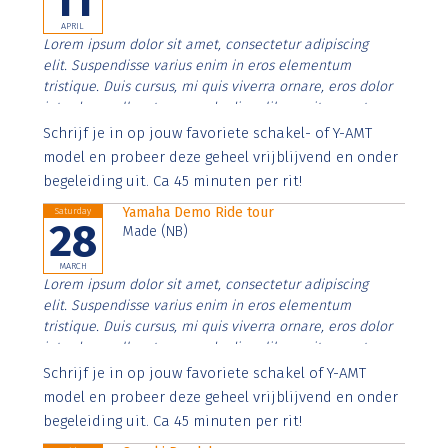
11
APRIL
Lorem ipsum dolor sit amet, consectetur adipiscing
elit. Suspendisse varius enim in eros elementum
tristique. Duis cursus, mi quis viverra ornare, eros dolor
interdum nulla, ut commodo diam libero vitae erat.
Aenean faucibus nibh et justo cursus id rutrum lorem
Schrijf je in op jouw favoriete schakel- of Y-AMT
imperdiet. Nunc ut sem vitae risus tristique posuere.
model en probeer deze geheel vrijblijvend en onder
begeleiding uit. Ca 45 minuten per rit!
Yamaha Demo Ride tour
Saturday
28
Made (NB)
MARCH
Lorem ipsum dolor sit amet, consectetur adipiscing
elit. Suspendisse varius enim in eros elementum
tristique. Duis cursus, mi quis viverra ornare, eros dolor
interdum nulla, ut commodo diam libero vitae erat.
Aenean faucibus nibh et justo cursus id rutrum lorem
Schrijf je in op jouw favoriete schakel of Y-AMT
imperdiet. Nunc ut sem vitae risus tristique posuere.
model en probeer deze geheel vrijblijvend en onder
begeleiding uit. Ca 45 minuten per rit!