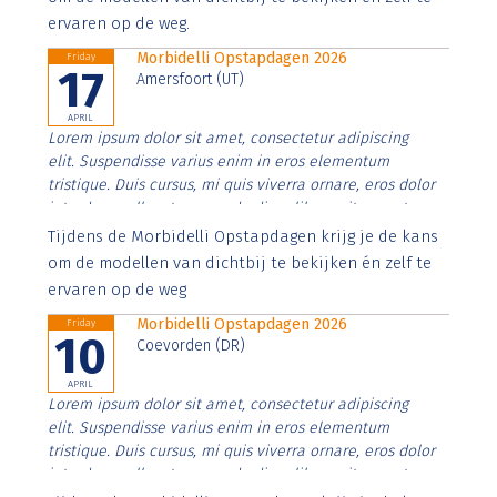
ervaren op de weg.
Morbidelli Opstapdagen 2026
Friday
17
Amersfoort (UT)
APRIL
Lorem ipsum dolor sit amet, consectetur adipiscing
elit. Suspendisse varius enim in eros elementum
tristique. Duis cursus, mi quis viverra ornare, eros dolor
interdum nulla, ut commodo diam libero vitae erat.
Aenean faucibus nibh et justo cursus id rutrum lorem
Tijdens de Morbidelli Opstapdagen krijg je de kans
imperdiet. Nunc ut sem vitae risus tristique posuere.
om de modellen van dichtbij te bekijken én zelf te
ervaren op de weg
Morbidelli Opstapdagen 2026
Friday
10
Coevorden (DR)
APRIL
Lorem ipsum dolor sit amet, consectetur adipiscing
elit. Suspendisse varius enim in eros elementum
tristique. Duis cursus, mi quis viverra ornare, eros dolor
interdum nulla, ut commodo diam libero vitae erat.