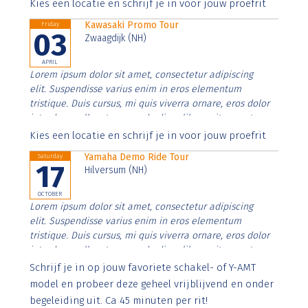
Aenean faucibus nibh et justo cursus id rutrum lorem
Kies een locatie en schrijf je in voor jouw proefrit
imperdiet. Nunc ut sem vitae risus tristique posuere.
Kawasaki Promo Tour
Friday
03
Zwaagdijk (NH)
APRIL
Lorem ipsum dolor sit amet, consectetur adipiscing
elit. Suspendisse varius enim in eros elementum
tristique. Duis cursus, mi quis viverra ornare, eros dolor
interdum nulla, ut commodo diam libero vitae erat.
Aenean faucibus nibh et justo cursus id rutrum lorem
Kies een locatie en schrijf je in voor jouw proefrit
imperdiet. Nunc ut sem vitae risus tristique posuere.
Yamaha Demo Ride Tour
Saturday
17
Hilversum (NH)
OCTOBER
Lorem ipsum dolor sit amet, consectetur adipiscing
elit. Suspendisse varius enim in eros elementum
tristique. Duis cursus, mi quis viverra ornare, eros dolor
interdum nulla, ut commodo diam libero vitae erat.
Aenean faucibus nibh et justo cursus id rutrum lorem
Schrijf je in op jouw favoriete schakel- of Y-AMT
imperdiet. Nunc ut sem vitae risus tristique posuere.
model en probeer deze geheel vrijblijvend en onder
begeleiding uit. Ca 45 minuten per rit!