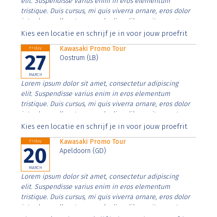
elit. Suspendisse varius enim in eros elementum
tristique. Duis cursus, mi quis viverra ornare, eros dolor
interdum nulla, ut commodo diam libero vitae erat.
Aenean faucibus nibh et justo cursus id rutrum lorem
Kies een locatie en schrijf je in voor jouw proefrit
imperdiet. Nunc ut sem vitae risus tristique posuere.
Kawasaki Promo Tour
Friday
27
Oostrum (LB)
MARCH
Lorem ipsum dolor sit amet, consectetur adipiscing
elit. Suspendisse varius enim in eros elementum
tristique. Duis cursus, mi quis viverra ornare, eros dolor
interdum nulla, ut commodo diam libero vitae erat.
Aenean faucibus nibh et justo cursus id rutrum lorem
Kies een locatie en schrijf je in voor jouw proefrit
imperdiet. Nunc ut sem vitae risus tristique posuere.
Kawasaki Promo Tour
Friday
20
Apeldoorn (GD)
MARCH
Lorem ipsum dolor sit amet, consectetur adipiscing
elit. Suspendisse varius enim in eros elementum
tristique. Duis cursus, mi quis viverra ornare, eros dolor
interdum nulla, ut commodo diam libero vitae erat.