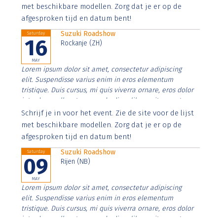
imperdiet. Nunc ut sem vitae risus tristique posuere.
met beschikbare modellen. Zorg dat je er op de
afgesproken tijd en datum bent!
Suzuki Roadshow
Saturday
16
Rockanje (ZH)
MAY
Lorem ipsum dolor sit amet, consectetur adipiscing
elit. Suspendisse varius enim in eros elementum
tristique. Duis cursus, mi quis viverra ornare, eros dolor
interdum nulla, ut commodo diam libero vitae erat.
Aenean faucibus nibh et justo cursus id rutrum lorem
Schrijf je in voor het event. Zie de site voor de lijst
imperdiet. Nunc ut sem vitae risus tristique posuere.
met beschikbare modellen. Zorg dat je er op de
afgesproken tijd en datum bent!
Suzuki Roadshow
Saturday
09
Rijen (NB)
MAY
Lorem ipsum dolor sit amet, consectetur adipiscing
elit. Suspendisse varius enim in eros elementum
tristique. Duis cursus, mi quis viverra ornare, eros dolor
interdum nulla, ut commodo diam libero vitae erat.