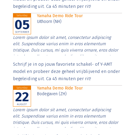
begeleiding uit. Ca 45 minuten per rit!
Yamaha Demo Ride Tour
Saturday
05
Uithoorn (NH)
SEPTEMBER
Lorem ipsum dolor sit amet, consectetur adipiscing
elit. Suspendisse varius enim in eros elementum
tristique. Duis cursus, mi quis viverra ornare, eros dolor
interdum nulla, ut commodo diam libero vitae erat.
Aenean faucibus nibh et justo cursus id rutrum lorem
Schrijf je in op jouw favoriete schakel- of Y-AMT
imperdiet. Nunc ut sem vitae risus tristique posuere.
model en probeer deze geheel vrijblijvend en onder
begeleiding uit. Ca 45 minuten per rit!
Yamaha Demo Ride Tour
Saturday
22
Bodegaven (ZH)
AUGUST
Lorem ipsum dolor sit amet, consectetur adipiscing
elit. Suspendisse varius enim in eros elementum
tristique. Duis cursus, mi quis viverra ornare, eros dolor
interdum nulla, ut commodo diam libero vitae erat.