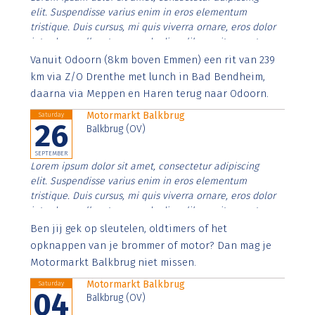
elit. Suspendisse varius enim in eros elementum
tristique. Duis cursus, mi quis viverra ornare, eros dolor
interdum nulla, ut commodo diam libero vitae erat.
Aenean faucibus nibh et justo cursus id rutrum lorem
Vanuit Odoorn (8km boven Emmen) een rit van 239
imperdiet. Nunc ut sem vitae risus tristique posuere.
km via Z/O Drenthe met lunch in Bad Bendheim,
daarna via Meppen en Haren terug naar Odoorn.
Motormarkt Balkbrug
Saturday
26
Balkbrug (OV)
SEPTEMBER
Lorem ipsum dolor sit amet, consectetur adipiscing
elit. Suspendisse varius enim in eros elementum
tristique. Duis cursus, mi quis viverra ornare, eros dolor
interdum nulla, ut commodo diam libero vitae erat.
Aenean faucibus nibh et justo cursus id rutrum lorem
Ben jij gek op sleutelen, oldtimers of het
imperdiet. Nunc ut sem vitae risus tristique posuere.
opknappen van je brommer of motor? Dan mag je
Motormarkt Balkbrug niet missen.
Motormarkt Balkbrug
Saturday
04
Balkbrug (OV)