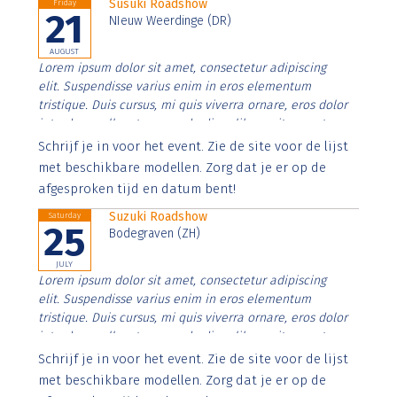
Susuki Roadshow
Friday
21
NIeuw Weerdinge (DR)
AUGUST
Lorem ipsum dolor sit amet, consectetur adipiscing
elit. Suspendisse varius enim in eros elementum
tristique. Duis cursus, mi quis viverra ornare, eros dolor
interdum nulla, ut commodo diam libero vitae erat.
Aenean faucibus nibh et justo cursus id rutrum lorem
Schrijf je in voor het event. Zie de site voor de lijst
imperdiet. Nunc ut sem vitae risus tristique posuere.
met beschikbare modellen. Zorg dat je er op de
afgesproken tijd en datum bent!
Suzuki Roadshow
Saturday
25
Bodegraven (ZH)
JULY
Lorem ipsum dolor sit amet, consectetur adipiscing
elit. Suspendisse varius enim in eros elementum
tristique. Duis cursus, mi quis viverra ornare, eros dolor
interdum nulla, ut commodo diam libero vitae erat.
Aenean faucibus nibh et justo cursus id rutrum lorem
Schrijf je in voor het event. Zie de site voor de lijst
imperdiet. Nunc ut sem vitae risus tristique posuere.
met beschikbare modellen. Zorg dat je er op de