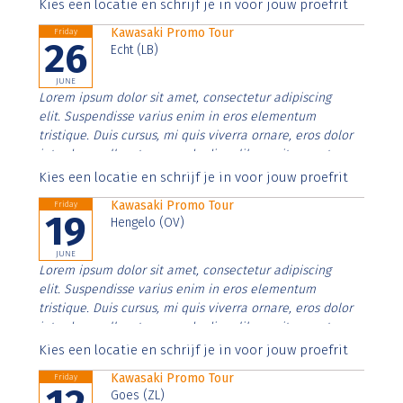
Aenean faucibus nibh et justo cursus id rutrum lorem
Kies een locatie en schrijf je in voor jouw proefrit
imperdiet. Nunc ut sem vitae risus tristique posuere.
Kawasaki Promo Tour
Friday
26
Echt (LB)
JUNE
Lorem ipsum dolor sit amet, consectetur adipiscing
elit. Suspendisse varius enim in eros elementum
tristique. Duis cursus, mi quis viverra ornare, eros dolor
interdum nulla, ut commodo diam libero vitae erat.
Aenean faucibus nibh et justo cursus id rutrum lorem
Kies een locatie en schrijf je in voor jouw proefrit
imperdiet. Nunc ut sem vitae risus tristique posuere.
Kawasaki Promo Tour
Friday
19
Hengelo (OV)
JUNE
Lorem ipsum dolor sit amet, consectetur adipiscing
elit. Suspendisse varius enim in eros elementum
tristique. Duis cursus, mi quis viverra ornare, eros dolor
interdum nulla, ut commodo diam libero vitae erat.
Aenean faucibus nibh et justo cursus id rutrum lorem
Kies een locatie en schrijf je in voor jouw proefrit
imperdiet. Nunc ut sem vitae risus tristique posuere.
Kawasaki Promo Tour
Friday
Goes (ZL)