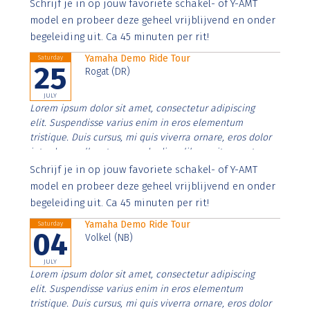
Aenean faucibus nibh et justo cursus id rutrum lorem
Schrijf je in op jouw favoriete schakel- of Y-AMT
imperdiet. Nunc ut sem vitae risus tristique posuere.
model en probeer deze geheel vrijblijvend en onder
begeleiding uit. Ca 45 minuten per rit!
Yamaha Demo Ride Tour
Saturday
25
Rogat (DR)
JULY
Lorem ipsum dolor sit amet, consectetur adipiscing
elit. Suspendisse varius enim in eros elementum
tristique. Duis cursus, mi quis viverra ornare, eros dolor
interdum nulla, ut commodo diam libero vitae erat.
Aenean faucibus nibh et justo cursus id rutrum lorem
Schrijf je in op jouw favoriete schakel- of Y-AMT
imperdiet. Nunc ut sem vitae risus tristique posuere.
model en probeer deze geheel vrijblijvend en onder
begeleiding uit. Ca 45 minuten per rit!
Yamaha Demo Ride Tour
Saturday
04
Volkel (NB)
JULY
Lorem ipsum dolor sit amet, consectetur adipiscing
elit. Suspendisse varius enim in eros elementum
tristique. Duis cursus, mi quis viverra ornare, eros dolor