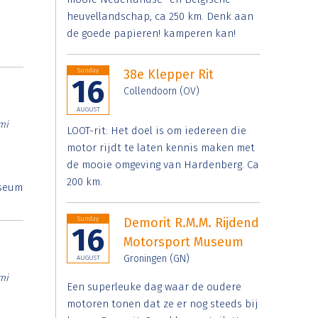
heuvellandschap, ca 250 km. Denk aan
de goede papieren! kamperen kan!
Sunday
38e Klepper Rit
16
Collendoorn (OV)
AUGUST
mi
LOOT-rit: Het doel is om iedereen die
motor rijdt te laten kennis maken met
de mooie omgeving van Hardenberg. Ca
200 km.
useum
Sunday
Demorit R.M.M. Rijdend
16
Motorsport Museum
Groningen (GN)
AUGUST
mi
Een superleuke dag waar de oudere
motoren tonen dat ze er nog steeds bij