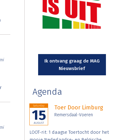
n
mi
Ik ontvang graag de MAG
Nieuwsbrief
r
Agenda
Saturday
Toer Door Limburg
15
Remersdaal-Voeren
AUGUST
mi
LOOT-rit: 1 daagse Toertocht door het
mooie Nederlandse- en Belgische