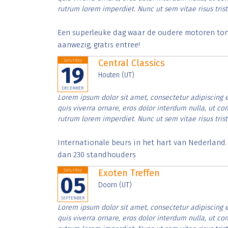
rutrum lorem imperdiet. Nunc ut sem vitae risus tris
Een superleuke dag waar de oudere motoren tonen
aanwezig, gratis entree!
Saturday
Central Classics
19
Houten (UT)
DECEMBER
Lorem ipsum dolor sit amet, consectetur adipiscing e
quis viverra ornare, eros dolor interdum nulla, ut c
rutrum lorem imperdiet. Nunc ut sem vitae risus tris
Internationale beurs in het hart van Nederland
dan 230 standhouders
Saturday
Exoten Treffen
05
Doorn (UT)
SEPTEMBER
Lorem ipsum dolor sit amet, consectetur adipiscing e
quis viverra ornare, eros dolor interdum nulla, ut c