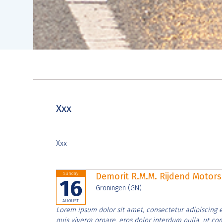
Xxx
Xxx
Sunday
Demorit R.M.M. Rijdend Moto
16
Groningen (GN)
AUGUST
Lorem ipsum dolor sit amet, consectetur adipiscing e
quis viverra ornare, eros dolor interdum nulla, ut c