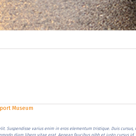
rsport Museum
lit. Suspendisse varius enim in eros elementum tristique. Duis cursus, 
ommodo diam libero vitae erat. Aenean faucibus nibh et justo cursus id