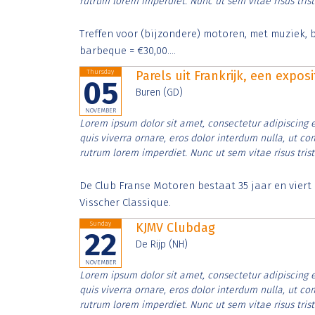
rutrum lorem imperdiet. Nunc ut sem vitae risus tris
Treffen voor (bijzondere) motoren, met muziek, b
barbeque = €30,00....
Thursday
Parels uit Frankrijk, een expos
05
Buren (GD)
NOVEMBER
Lorem ipsum dolor sit amet, consectetur adipiscing e
quis viverra ornare, eros dolor interdum nulla, ut c
rutrum lorem imperdiet. Nunc ut sem vitae risus tris
De Club Franse Motoren bestaat 35 jaar en vier
Visscher Classique.
Sunday
KJMV Clubdag
22
De Rijp (NH)
NOVEMBER
Lorem ipsum dolor sit amet, consectetur adipiscing e
quis viverra ornare, eros dolor interdum nulla, ut c
rutrum lorem imperdiet. Nunc ut sem vitae risus tris