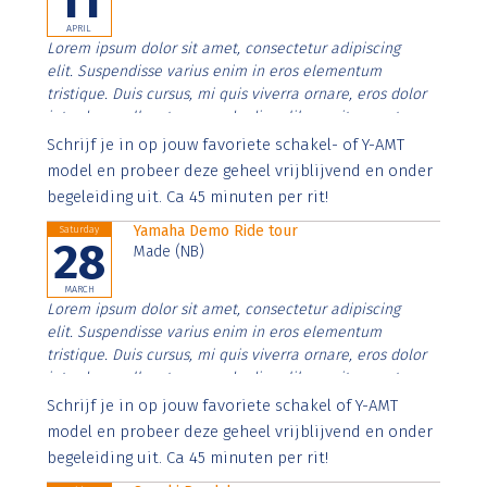
11
APRIL
Lorem ipsum dolor sit amet, consectetur adipiscing
elit. Suspendisse varius enim in eros elementum
tristique. Duis cursus, mi quis viverra ornare, eros dolor
interdum nulla, ut commodo diam libero vitae erat.
Aenean faucibus nibh et justo cursus id rutrum lorem
Schrijf je in op jouw favoriete schakel- of Y-AMT
imperdiet. Nunc ut sem vitae risus tristique posuere.
model en probeer deze geheel vrijblijvend en onder
begeleiding uit. Ca 45 minuten per rit!
Yamaha Demo Ride tour
Saturday
28
Made (NB)
MARCH
Lorem ipsum dolor sit amet, consectetur adipiscing
elit. Suspendisse varius enim in eros elementum
tristique. Duis cursus, mi quis viverra ornare, eros dolor
interdum nulla, ut commodo diam libero vitae erat.
Aenean faucibus nibh et justo cursus id rutrum lorem
Schrijf je in op jouw favoriete schakel of Y-AMT
imperdiet. Nunc ut sem vitae risus tristique posuere.
model en probeer deze geheel vrijblijvend en onder
begeleiding uit. Ca 45 minuten per rit!