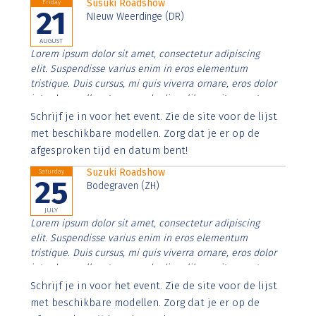
Susuki Roadshow
Friday
21
NIeuw Weerdinge (DR)
AUGUST
Lorem ipsum dolor sit amet, consectetur adipiscing
elit. Suspendisse varius enim in eros elementum
tristique. Duis cursus, mi quis viverra ornare, eros dolor
interdum nulla, ut commodo diam libero vitae erat.
Aenean faucibus nibh et justo cursus id rutrum lorem
Schrijf je in voor het event. Zie de site voor de lijst
imperdiet. Nunc ut sem vitae risus tristique posuere.
met beschikbare modellen. Zorg dat je er op de
afgesproken tijd en datum bent!
Suzuki Roadshow
Saturday
25
Bodegraven (ZH)
JULY
Lorem ipsum dolor sit amet, consectetur adipiscing
elit. Suspendisse varius enim in eros elementum
tristique. Duis cursus, mi quis viverra ornare, eros dolor
interdum nulla, ut commodo diam libero vitae erat.
Aenean faucibus nibh et justo cursus id rutrum lorem
Schrijf je in voor het event. Zie de site voor de lijst
imperdiet. Nunc ut sem vitae risus tristique posuere.
met beschikbare modellen. Zorg dat je er op de