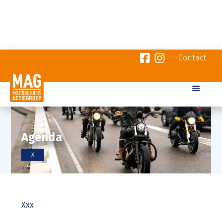
Contact
Agenda
X
Xxx