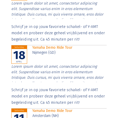
Lorem ipsum dolor sit amet, consectetur adipiscing
elit. Suspendisse varius enim in eros elementum
tristique. Duis cursus, mi quis viverra ornare, eros dolor
interdum nulla, ut commodo diam libero vitae erat.
Aenean faucibus nibh et justo cursus id rutrum lorem
Schrijf je in op jouw favoriete schakel- of Y-AMT
imperdiet. Nunc ut sem vitae risus tristique posuere.
model en probeer deze geheel vrijblijvend en onder
begeleiding uit. Ca 45 minuten per rit!
Yamaha Demo Ride Tour
Saturday
18
Nijmegen (GD)
APRIL
Lorem ipsum dolor sit amet, consectetur adipiscing
elit. Suspendisse varius enim in eros elementum
tristique. Duis cursus, mi quis viverra ornare, eros dolor
interdum nulla, ut commodo diam libero vitae erat.
Aenean faucibus nibh et justo cursus id rutrum lorem
Schrijf je in op jouw favoriete schakel- of Y-AMT
imperdiet. Nunc ut sem vitae risus tristique posuere.
model en probeer deze geheel vrijblijvend en onder
begeleiding uit. Ca 45 minuten per rit!
Yamaha Demo Ride Tour
Saturday
Amsterdam (NH)