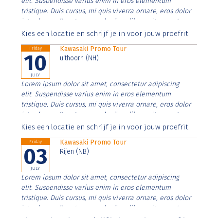
elit. Suspendisse varius enim in eros elementum
tristique. Duis cursus, mi quis viverra ornare, eros dolor
interdum nulla, ut commodo diam libero vitae erat.
Aenean faucibus nibh et justo cursus id rutrum lorem
Kies een locatie en schrijf je in voor jouw proefrit
imperdiet. Nunc ut sem vitae risus tristique posuere.
Kawasaki Promo Tour
Friday
10
uithoorn (NH)
JULY
Lorem ipsum dolor sit amet, consectetur adipiscing
elit. Suspendisse varius enim in eros elementum
tristique. Duis cursus, mi quis viverra ornare, eros dolor
interdum nulla, ut commodo diam libero vitae erat.
Aenean faucibus nibh et justo cursus id rutrum lorem
Kies een locatie en schrijf je in voor jouw proefrit
imperdiet. Nunc ut sem vitae risus tristique posuere.
Kawasaki Promo Tour
Friday
03
Rijen (NB)
JULY
Lorem ipsum dolor sit amet, consectetur adipiscing
elit. Suspendisse varius enim in eros elementum
tristique. Duis cursus, mi quis viverra ornare, eros dolor
interdum nulla, ut commodo diam libero vitae erat.