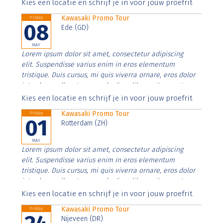
Aenean faucibus nibh et justo cursus id rutrum lorem
Kies een locatie en schrijf je in voor jouw proefrit
imperdiet. Nunc ut sem vitae risus tristique posuere.
Kawasaki Promo Tour
Friday
08
Ede (GD)
MAY
Lorem ipsum dolor sit amet, consectetur adipiscing
elit. Suspendisse varius enim in eros elementum
tristique. Duis cursus, mi quis viverra ornare, eros dolor
interdum nulla, ut commodo diam libero vitae erat.
Aenean faucibus nibh et justo cursus id rutrum lorem
Kies een locatie en schrijf je in voor jouw proefrit
imperdiet. Nunc ut sem vitae risus tristique posuere.
Kawasaki Promo Tour
Friday
01
Rotterdam (ZH)
MAY
Lorem ipsum dolor sit amet, consectetur adipiscing
elit. Suspendisse varius enim in eros elementum
tristique. Duis cursus, mi quis viverra ornare, eros dolor
interdum nulla, ut commodo diam libero vitae erat.
Aenean faucibus nibh et justo cursus id rutrum lorem
Kies een locatie en schrijf je in voor jouw proefrit
imperdiet. Nunc ut sem vitae risus tristique posuere.
Kawasaki Promo Tour
Friday
Nijeveen (DR)