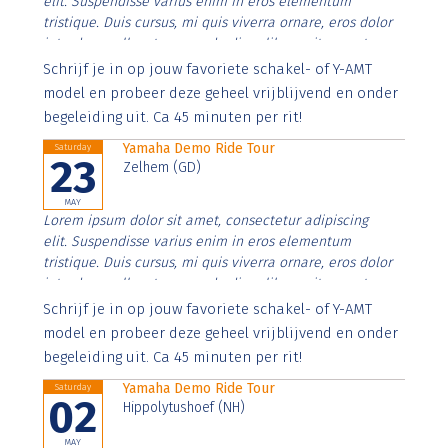
elit. Suspendisse varius enim in eros elementum
tristique. Duis cursus, mi quis viverra ornare, eros dolor
interdum nulla, ut commodo diam libero vitae erat.
Aenean faucibus nibh et justo cursus id rutrum lorem
Schrijf je in op jouw favoriete schakel- of Y-AMT
imperdiet. Nunc ut sem vitae risus tristique posuere.
model en probeer deze geheel vrijblijvend en onder
begeleiding uit. Ca 45 minuten per rit!
Yamaha Demo Ride Tour
Saturday
23
Zelhem (GD)
MAY
Lorem ipsum dolor sit amet, consectetur adipiscing
elit. Suspendisse varius enim in eros elementum
tristique. Duis cursus, mi quis viverra ornare, eros dolor
interdum nulla, ut commodo diam libero vitae erat.
Aenean faucibus nibh et justo cursus id rutrum lorem
Schrijf je in op jouw favoriete schakel- of Y-AMT
imperdiet. Nunc ut sem vitae risus tristique posuere.
model en probeer deze geheel vrijblijvend en onder
begeleiding uit. Ca 45 minuten per rit!
Yamaha Demo Ride Tour
Saturday
02
Hippolytushoef (NH)
MAY