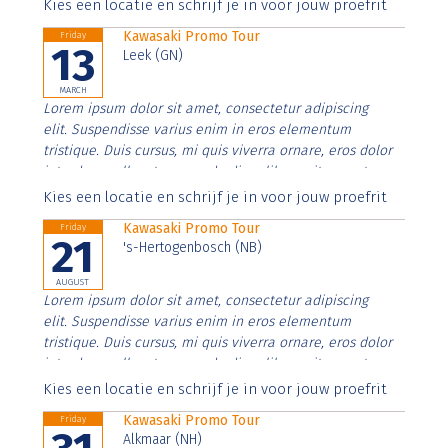
Aenean faucibus nibh et justo cursus id rutrum lorem
Kies een locatie en schrijf je in voor jouw proefrit
imperdiet. Nunc ut sem vitae risus tristique posuere.
Kawasaki Promo Tour
Friday
13
Leek (GN)
MARCH
Lorem ipsum dolor sit amet, consectetur adipiscing
elit. Suspendisse varius enim in eros elementum
tristique. Duis cursus, mi quis viverra ornare, eros dolor
interdum nulla, ut commodo diam libero vitae erat.
Aenean faucibus nibh et justo cursus id rutrum lorem
Kies een locatie en schrijf je in voor jouw proefrit
imperdiet. Nunc ut sem vitae risus tristique posuere.
Kawasaki Promo Tour
Friday
21
's-Hertogenbosch (NB)
AUGUST
Lorem ipsum dolor sit amet, consectetur adipiscing
elit. Suspendisse varius enim in eros elementum
tristique. Duis cursus, mi quis viverra ornare, eros dolor
interdum nulla, ut commodo diam libero vitae erat.
Aenean faucibus nibh et justo cursus id rutrum lorem
Kies een locatie en schrijf je in voor jouw proefrit
imperdiet. Nunc ut sem vitae risus tristique posuere.
Kawasaki Promo Tour
Friday
Alkmaar (NH)