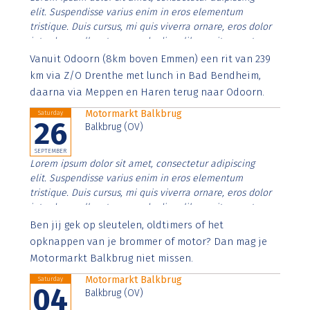
elit. Suspendisse varius enim in eros elementum
tristique. Duis cursus, mi quis viverra ornare, eros dolor
interdum nulla, ut commodo diam libero vitae erat.
Aenean faucibus nibh et justo cursus id rutrum lorem
Vanuit Odoorn (8km boven Emmen) een rit van 239
imperdiet. Nunc ut sem vitae risus tristique posuere.
km via Z/O Drenthe met lunch in Bad Bendheim,
daarna via Meppen en Haren terug naar Odoorn.
Motormarkt Balkbrug
Saturday
26
Balkbrug (OV)
SEPTEMBER
Lorem ipsum dolor sit amet, consectetur adipiscing
elit. Suspendisse varius enim in eros elementum
tristique. Duis cursus, mi quis viverra ornare, eros dolor
interdum nulla, ut commodo diam libero vitae erat.
Aenean faucibus nibh et justo cursus id rutrum lorem
Ben jij gek op sleutelen, oldtimers of het
imperdiet. Nunc ut sem vitae risus tristique posuere.
opknappen van je brommer of motor? Dan mag je
Motormarkt Balkbrug niet missen.
Motormarkt Balkbrug
Saturday
04
Balkbrug (OV)