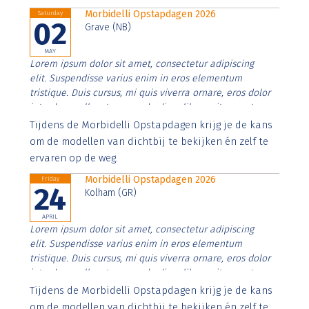
Morbidelli Opstapdagen 2026
Saturday
02
Grave (NB)
MAY
Lorem ipsum dolor sit amet, consectetur adipiscing
elit. Suspendisse varius enim in eros elementum
tristique. Duis cursus, mi quis viverra ornare, eros dolor
interdum nulla, ut commodo diam libero vitae erat.
Aenean faucibus nibh et justo cursus id rutrum lorem
Tijdens de Morbidelli Opstapdagen krijg je de kans
imperdiet. Nunc ut sem vitae risus tristique posuere.
om de modellen van dichtbij te bekijken én zelf te
ervaren op de weg.
Morbidelli Opstapdagen 2026
Friday
24
Kolham (GR)
APRIL
Lorem ipsum dolor sit amet, consectetur adipiscing
elit. Suspendisse varius enim in eros elementum
tristique. Duis cursus, mi quis viverra ornare, eros dolor
interdum nulla, ut commodo diam libero vitae erat.
Aenean faucibus nibh et justo cursus id rutrum lorem
Tijdens de Morbidelli Opstapdagen krijg je de kans
imperdiet. Nunc ut sem vitae risus tristique posuere.
om de modellen van dichtbij te bekijken én zelf te