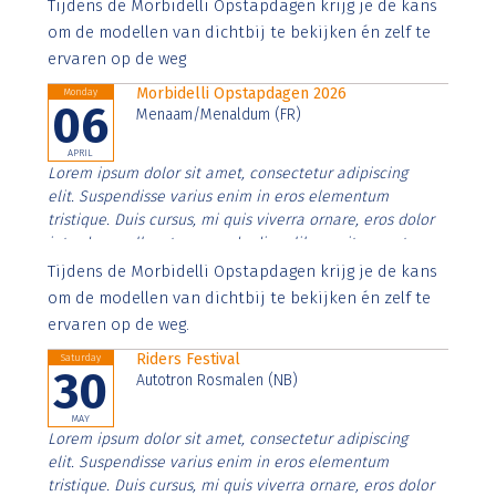
Aenean faucibus nibh et justo cursus id rutrum lorem
Tijdens de Morbidelli Opstapdagen krijg je de kans
imperdiet. Nunc ut sem vitae risus tristique posuere.
om de modellen van dichtbij te bekijken én zelf te
ervaren op de weg
Morbidelli Opstapdagen 2026
Monday
06
Menaam/Menaldum (FR)
APRIL
Lorem ipsum dolor sit amet, consectetur adipiscing
elit. Suspendisse varius enim in eros elementum
tristique. Duis cursus, mi quis viverra ornare, eros dolor
interdum nulla, ut commodo diam libero vitae erat.
Aenean faucibus nibh et justo cursus id rutrum lorem
Tijdens de Morbidelli Opstapdagen krijg je de kans
imperdiet. Nunc ut sem vitae risus tristique posuere.
om de modellen van dichtbij te bekijken én zelf te
ervaren op de weg.
Riders Festival
Saturday
30
Autotron Rosmalen (NB)
MAY
Lorem ipsum dolor sit amet, consectetur adipiscing
elit. Suspendisse varius enim in eros elementum
tristique. Duis cursus, mi quis viverra ornare, eros dolor