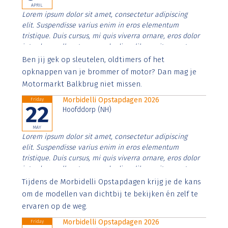
APRIL
Lorem ipsum dolor sit amet, consectetur adipiscing
elit. Suspendisse varius enim in eros elementum
tristique. Duis cursus, mi quis viverra ornare, eros dolor
interdum nulla, ut commodo diam libero vitae erat.
Aenean faucibus nibh et justo cursus id rutrum lorem
Ben jij gek op sleutelen, oldtimers of het
imperdiet. Nunc ut sem vitae risus tristique posuere.
opknappen van je brommer of motor? Dan mag je
Motormarkt Balkbrug niet missen.
Morbidelli Opstapdagen 2026
Friday
22
Hoofddorp (NH)
MAY
Lorem ipsum dolor sit amet, consectetur adipiscing
elit. Suspendisse varius enim in eros elementum
tristique. Duis cursus, mi quis viverra ornare, eros dolor
interdum nulla, ut commodo diam libero vitae erat.
Aenean faucibus nibh et justo cursus id rutrum lorem
Tijdens de Morbidelli Opstapdagen krijg je de kans
imperdiet. Nunc ut sem vitae risus tristique posuere.
om de modellen van dichtbij te bekijken én zelf te
ervaren op de weg.
Morbidelli Opstapdagen 2026
Friday