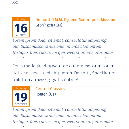
Xxx
Demorit R.M.M. Rijdend Motorsport Museum
Sunday
16
Groningen (GN)
AUGUST
Lorem ipsum dolor sit amet, consectetur adipiscing
elit. Suspendisse varius enim in eros elementum
tristique. Duis cursus, mi quis viverra ornare, eros dolor
interdum nulla, ut commodo diam libero vitae erat.
Aenean faucibus nibh et justo cursus id rutrum lorem
Een superleuke dag waar de oudere motoren tonen
imperdiet. Nunc ut sem vitae risus tristique posuere.
dat ze er nog steeds bij horen. Demorit, Snackkar en
toiletten aanwezig, gratis entree!
Central Classics
Saturday
19
Houten (UT)
DECEMBER
Lorem ipsum dolor sit amet, consectetur adipiscing
elit. Suspendisse varius enim in eros elementum
tristique. Duis cursus, mi quis viverra ornare, eros dolor
interdum nulla, ut commodo diam libero vitae erat.