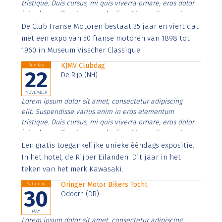
tristique. Duis cursus, mi quis viverra ornare, eros dolor
interdum nulla, ut commodo diam libero vitae erat.
Aenean faucibus nibh et justo cursus id rutrum lorem
De Club Franse Motoren bestaat 35 jaar en viert dat
imperdiet. Nunc ut sem vitae risus tristique posuere.
met een expo van 50 franse motoren van 1898 tot
1960 in Museum Visscher Classique.
KJMV Clubdag
Sunday
22
De Rijp (NH)
NOVEMBER
Lorem ipsum dolor sit amet, consectetur adipiscing
elit. Suspendisse varius enim in eros elementum
tristique. Duis cursus, mi quis viverra ornare, eros dolor
interdum nulla, ut commodo diam libero vitae erat.
Aenean faucibus nibh et justo cursus id rutrum lorem
Een gratis toegankelijke unieke ééndags expositie.
imperdiet. Nunc ut sem vitae risus tristique posuere.
In het hotel, de Rijper Eilanden. Dit jaar in het
teken van het merk Kawasaki.
Oringer Motor Bikers Tocht
Saturday
30
Odoorn (DR)
MAY
Lorem ipsum dolor sit amet, consectetur adipiscing