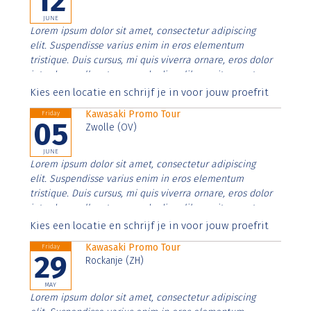
12
JUNE
Lorem ipsum dolor sit amet, consectetur adipiscing
elit. Suspendisse varius enim in eros elementum
tristique. Duis cursus, mi quis viverra ornare, eros dolor
interdum nulla, ut commodo diam libero vitae erat.
Aenean faucibus nibh et justo cursus id rutrum lorem
Kies een locatie en schrijf je in voor jouw proefrit
imperdiet. Nunc ut sem vitae risus tristique posuere.
Kawasaki Promo Tour
Friday
05
Zwolle (OV)
JUNE
Lorem ipsum dolor sit amet, consectetur adipiscing
elit. Suspendisse varius enim in eros elementum
tristique. Duis cursus, mi quis viverra ornare, eros dolor
interdum nulla, ut commodo diam libero vitae erat.
Aenean faucibus nibh et justo cursus id rutrum lorem
Kies een locatie en schrijf je in voor jouw proefrit
imperdiet. Nunc ut sem vitae risus tristique posuere.
Kawasaki Promo Tour
Friday
29
Rockanje (ZH)
MAY
Lorem ipsum dolor sit amet, consectetur adipiscing