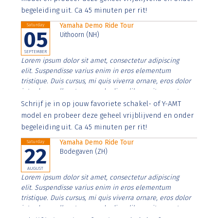
begeleiding uit. Ca 45 minuten per rit!
Yamaha Demo Ride Tour
Saturday
05
Uithoorn (NH)
SEPTEMBER
Lorem ipsum dolor sit amet, consectetur adipiscing
elit. Suspendisse varius enim in eros elementum
tristique. Duis cursus, mi quis viverra ornare, eros dolor
interdum nulla, ut commodo diam libero vitae erat.
Aenean faucibus nibh et justo cursus id rutrum lorem
Schrijf je in op jouw favoriete schakel- of Y-AMT
imperdiet. Nunc ut sem vitae risus tristique posuere.
model en probeer deze geheel vrijblijvend en onder
begeleiding uit. Ca 45 minuten per rit!
Yamaha Demo Ride Tour
Saturday
22
Bodegaven (ZH)
AUGUST
Lorem ipsum dolor sit amet, consectetur adipiscing
elit. Suspendisse varius enim in eros elementum
tristique. Duis cursus, mi quis viverra ornare, eros dolor
interdum nulla, ut commodo diam libero vitae erat.