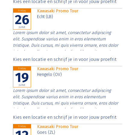
Aenean faucibus nibh et justo cursus id rutrum lorem
Kies een locatie en schrijf je in voor jouw proefrit
imperdiet. Nunc ut sem vitae risus tristique posuere.
Kawasaki Promo Tour
Friday
26
Echt (LB)
JUNE
Lorem ipsum dolor sit amet, consectetur adipiscing
elit. Suspendisse varius enim in eros elementum
tristique. Duis cursus, mi quis viverra ornare, eros dolor
interdum nulla, ut commodo diam libero vitae erat.
Aenean faucibus nibh et justo cursus id rutrum lorem
Kies een locatie en schrijf je in voor jouw proefrit
imperdiet. Nunc ut sem vitae risus tristique posuere.
Kawasaki Promo Tour
Friday
19
Hengelo (OV)
JUNE
Lorem ipsum dolor sit amet, consectetur adipiscing
elit. Suspendisse varius enim in eros elementum
tristique. Duis cursus, mi quis viverra ornare, eros dolor
interdum nulla, ut commodo diam libero vitae erat.
Aenean faucibus nibh et justo cursus id rutrum lorem
Kies een locatie en schrijf je in voor jouw proefrit
imperdiet. Nunc ut sem vitae risus tristique posuere.
Kawasaki Promo Tour
Friday
Goes (ZL)