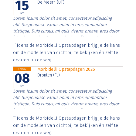
15
De Meern (UT)
MAY
Lorem ipsum dolor sit amet, consectetur adipiscing
elit. Suspendisse varius enim in eros elementum
tristique. Duis cursus, mi quis viverra ornare, eros dolor
interdum nulla, ut commodo diam libero vitae erat.
Aenean faucibus nibh et justo cursus id rutrum lorem
Tijdens de Morbidelli Opstapdagen krijg je de kans
imperdiet. Nunc ut sem vitae risus tristique posuere.
om de modellen van dichtbij te bekijken én zelf te
ervaren op de weg.
Morbidelli Opstapdagen 2026
Friday
08
Dronten (FL)
MAY
Lorem ipsum dolor sit amet, consectetur adipiscing
elit. Suspendisse varius enim in eros elementum
tristique. Duis cursus, mi quis viverra ornare, eros dolor
interdum nulla, ut commodo diam libero vitae erat.
Aenean faucibus nibh et justo cursus id rutrum lorem
Tijdens de Morbidelli Opstapdagen krijg je de kans
imperdiet. Nunc ut sem vitae risus tristique posuere.
om de modellen van dichtbij te bekijken én zelf te
ervaren op de weg.