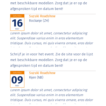
imperdiet. Nunc ut sem vitae risus tristique posuere.
met beschikbare modellen. Zorg dat je er op de
afgesproken tijd en datum bent!
Suzuki Roadshow
Saturday
16
Rockanje (ZH)
MAY
Lorem ipsum dolor sit amet, consectetur adipiscing
elit. Suspendisse varius enim in eros elementum
tristique. Duis cursus, mi quis viverra ornare, eros dolor
interdum nulla, ut commodo diam libero vitae erat.
Aenean faucibus nibh et justo cursus id rutrum lorem
Schrijf je in voor het event. Zie de site voor de lijst
imperdiet. Nunc ut sem vitae risus tristique posuere.
met beschikbare modellen. Zorg dat je er op de
afgesproken tijd en datum bent!
Suzuki Roadshow
Saturday
09
Rijen (NB)
MAY
Lorem ipsum dolor sit amet, consectetur adipiscing
elit. Suspendisse varius enim in eros elementum
tristique. Duis cursus, mi quis viverra ornare, eros dolor
interdum nulla, ut commodo diam libero vitae erat.