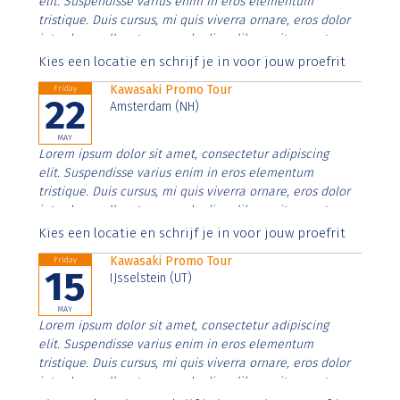
elit. Suspendisse varius enim in eros elementum
tristique. Duis cursus, mi quis viverra ornare, eros dolor
interdum nulla, ut commodo diam libero vitae erat.
Aenean faucibus nibh et justo cursus id rutrum lorem
Kies een locatie en schrijf je in voor jouw proefrit
imperdiet. Nunc ut sem vitae risus tristique posuere.
Kawasaki Promo Tour
Friday
22
Amsterdam (NH)
MAY
Lorem ipsum dolor sit amet, consectetur adipiscing
elit. Suspendisse varius enim in eros elementum
tristique. Duis cursus, mi quis viverra ornare, eros dolor
interdum nulla, ut commodo diam libero vitae erat.
Aenean faucibus nibh et justo cursus id rutrum lorem
Kies een locatie en schrijf je in voor jouw proefrit
imperdiet. Nunc ut sem vitae risus tristique posuere.
Kawasaki Promo Tour
Friday
15
IJsselstein (UT)
MAY
Lorem ipsum dolor sit amet, consectetur adipiscing
elit. Suspendisse varius enim in eros elementum
tristique. Duis cursus, mi quis viverra ornare, eros dolor
interdum nulla, ut commodo diam libero vitae erat.