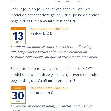
interdum nulla, ut commodo diam libero vitae erat.
Aenean faucibus nibh et justo cursus id rutrum lorem
Schrijf je in op jouw favoriete schakel- of Y-AMT
imperdiet. Nunc ut sem vitae risus tristique posuere.
model en probeer deze geheel vrijblijvend en onder
begeleiding uit. Ca 45 minuten per rit!
Yamaha Demo Ride Tour
Saturday
13
Naaldwijk (ZH)
JUNE
Lorem ipsum dolor sit amet, consectetur adipiscing
elit. Suspendisse varius enim in eros elementum
tristique. Duis cursus, mi quis viverra ornare, eros dolor
interdum nulla, ut commodo diam libero vitae erat.
Aenean faucibus nibh et justo cursus id rutrum lorem
Schrijf je in op jouw favoriete schakel- of Y-AMT
imperdiet. Nunc ut sem vitae risus tristique posuere.
model en probeer deze geheel vrijblijvend en onder
begeleiding uit. Ca 45 minuten per rit!
Yamaha Demo Ride Tour
Saturday
30
Rosmalen (NB)
MAY
Lorem ipsum dolor sit amet, consectetur adipiscing