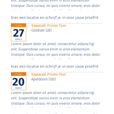
elit. Suspendisse varius enim in eros elementum
tristique. Duis cursus, mi quis viverra ornare, eros dolor
interdum nulla, ut commodo diam libero vitae erat.
Aenean faucibus nibh et justo cursus id rutrum lorem
Kies een locatie en schrijf je in voor jouw proefrit
imperdiet. Nunc ut sem vitae risus tristique posuere.
Kawasaki Promo Tour
Friday
27
Oostrum (LB)
MARCH
Lorem ipsum dolor sit amet, consectetur adipiscing
elit. Suspendisse varius enim in eros elementum
tristique. Duis cursus, mi quis viverra ornare, eros dolor
interdum nulla, ut commodo diam libero vitae erat.
Aenean faucibus nibh et justo cursus id rutrum lorem
Kies een locatie en schrijf je in voor jouw proefrit
imperdiet. Nunc ut sem vitae risus tristique posuere.
Kawasaki Promo Tour
Friday
20
Apeldoorn (GD)
MARCH
Lorem ipsum dolor sit amet, consectetur adipiscing
elit. Suspendisse varius enim in eros elementum
tristique. Duis cursus, mi quis viverra ornare, eros dolor
interdum nulla, ut commodo diam libero vitae erat.