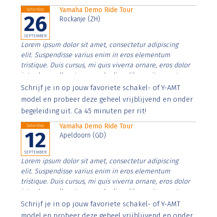
Yamaha Demo Ride Tour
Saturday
26
Rockanje (ZH)
SEPTEMBER
Lorem ipsum dolor sit amet, consectetur adipiscing
elit. Suspendisse varius enim in eros elementum
tristique. Duis cursus, mi quis viverra ornare, eros dolor
interdum nulla, ut commodo diam libero vitae erat.
Aenean faucibus nibh et justo cursus id rutrum lorem
Schrijf je in op jouw favoriete schakel- of Y-AMT
imperdiet. Nunc ut sem vitae risus tristique posuere.
model en probeer deze geheel vrijblijvend en onder
begeleiding uit. Ca 45 minuten per rit!
Yamaha Demo Ride Tour
Saturday
12
Apeldoorn (GD)
SEPTEMBER
Lorem ipsum dolor sit amet, consectetur adipiscing
elit. Suspendisse varius enim in eros elementum
tristique. Duis cursus, mi quis viverra ornare, eros dolor
interdum nulla, ut commodo diam libero vitae erat.
Aenean faucibus nibh et justo cursus id rutrum lorem
Schrijf je in op jouw favoriete schakel- of Y-AMT
imperdiet. Nunc ut sem vitae risus tristique posuere.
model en probeer deze geheel vrijblijvend en onder