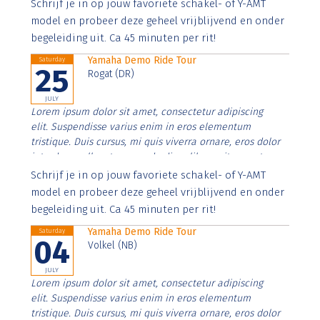
Aenean faucibus nibh et justo cursus id rutrum lorem
Schrijf je in op jouw favoriete schakel- of Y-AMT
imperdiet. Nunc ut sem vitae risus tristique posuere.
model en probeer deze geheel vrijblijvend en onder
begeleiding uit. Ca 45 minuten per rit!
Yamaha Demo Ride Tour
Saturday
25
Rogat (DR)
JULY
Lorem ipsum dolor sit amet, consectetur adipiscing
elit. Suspendisse varius enim in eros elementum
tristique. Duis cursus, mi quis viverra ornare, eros dolor
interdum nulla, ut commodo diam libero vitae erat.
Aenean faucibus nibh et justo cursus id rutrum lorem
Schrijf je in op jouw favoriete schakel- of Y-AMT
imperdiet. Nunc ut sem vitae risus tristique posuere.
model en probeer deze geheel vrijblijvend en onder
begeleiding uit. Ca 45 minuten per rit!
Yamaha Demo Ride Tour
Saturday
04
Volkel (NB)
JULY
Lorem ipsum dolor sit amet, consectetur adipiscing
elit. Suspendisse varius enim in eros elementum
tristique. Duis cursus, mi quis viverra ornare, eros dolor