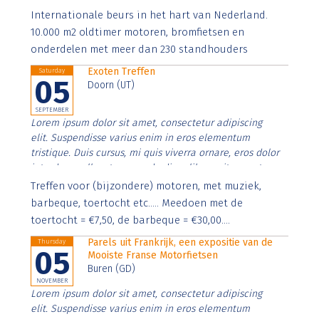
Aenean faucibus nibh et justo cursus id rutrum lorem
Internationale beurs in het hart van Nederland.
imperdiet. Nunc ut sem vitae risus tristique posuere.
10.000 m2 oldtimer motoren, bromfietsen en
onderdelen met meer dan 230 standhouders
Exoten Treffen
Saturday
05
Doorn (UT)
SEPTEMBER
Lorem ipsum dolor sit amet, consectetur adipiscing
elit. Suspendisse varius enim in eros elementum
tristique. Duis cursus, mi quis viverra ornare, eros dolor
interdum nulla, ut commodo diam libero vitae erat.
Aenean faucibus nibh et justo cursus id rutrum lorem
Treffen voor (bijzondere) motoren, met muziek,
imperdiet. Nunc ut sem vitae risus tristique posuere.
barbeque, toertocht etc..... Meedoen met de
toertocht = €7,50, de barbeque = €30,00....
Parels uit Frankrijk, een expositie van de
Thursday
05
Mooiste Franse Motorfietsen
Buren (GD)
NOVEMBER
Lorem ipsum dolor sit amet, consectetur adipiscing
elit. Suspendisse varius enim in eros elementum