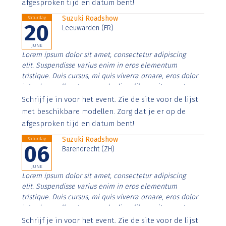
afgesproken tijd en datum bent!
Suzuki Roadshow
Saturday
20
Leeuwarden (FR)
JUNE
Lorem ipsum dolor sit amet, consectetur adipiscing
elit. Suspendisse varius enim in eros elementum
tristique. Duis cursus, mi quis viverra ornare, eros dolor
interdum nulla, ut commodo diam libero vitae erat.
Aenean faucibus nibh et justo cursus id rutrum lorem
Schrijf je in voor het event. Zie de site voor de lijst
imperdiet. Nunc ut sem vitae risus tristique posuere.
met beschikbare modellen. Zorg dat je er op de
afgesproken tijd en datum bent!
Suzuki Roadshow
Saturday
06
Barendrecht (ZH)
JUNE
Lorem ipsum dolor sit amet, consectetur adipiscing
elit. Suspendisse varius enim in eros elementum
tristique. Duis cursus, mi quis viverra ornare, eros dolor
interdum nulla, ut commodo diam libero vitae erat.
Aenean faucibus nibh et justo cursus id rutrum lorem
Schrijf je in voor het event. Zie de site voor de lijst