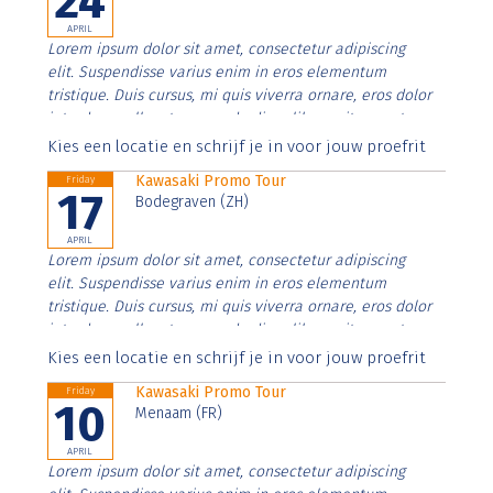
24
APRIL
Lorem ipsum dolor sit amet, consectetur adipiscing
elit. Suspendisse varius enim in eros elementum
tristique. Duis cursus, mi quis viverra ornare, eros dolor
interdum nulla, ut commodo diam libero vitae erat.
Aenean faucibus nibh et justo cursus id rutrum lorem
Kies een locatie en schrijf je in voor jouw proefrit
imperdiet. Nunc ut sem vitae risus tristique posuere.
Kawasaki Promo Tour
Friday
17
Bodegraven (ZH)
APRIL
Lorem ipsum dolor sit amet, consectetur adipiscing
elit. Suspendisse varius enim in eros elementum
tristique. Duis cursus, mi quis viverra ornare, eros dolor
interdum nulla, ut commodo diam libero vitae erat.
Aenean faucibus nibh et justo cursus id rutrum lorem
Kies een locatie en schrijf je in voor jouw proefrit
imperdiet. Nunc ut sem vitae risus tristique posuere.
Kawasaki Promo Tour
Friday
10
Menaam (FR)
APRIL
Lorem ipsum dolor sit amet, consectetur adipiscing