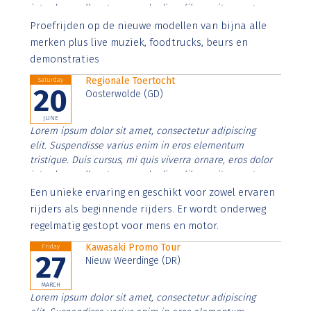
interdum nulla, ut commodo diam libero vitae erat.
Aenean faucibus nibh et justo cursus id rutrum lorem
Proefrijden op de nieuwe modellen van bijna alle
imperdiet. Nunc ut sem vitae risus tristique posuere.
merken plus live muziek, foodtrucks, beurs en
demonstraties
Regionale Toertocht
Saturday
20
Oosterwolde (GD)
JUNE
Lorem ipsum dolor sit amet, consectetur adipiscing
elit. Suspendisse varius enim in eros elementum
tristique. Duis cursus, mi quis viverra ornare, eros dolor
interdum nulla, ut commodo diam libero vitae erat.
Aenean faucibus nibh et justo cursus id rutrum lorem
Een unieke ervaring en geschikt voor zowel ervaren
imperdiet. Nunc ut sem vitae risus tristique posuere.
rijders als beginnende rijders. Er wordt onderweg
regelmatig gestopt voor mens en motor.
Kawasaki Promo Tour
Friday
27
Nieuw Weerdinge (DR)
MARCH
Lorem ipsum dolor sit amet, consectetur adipiscing