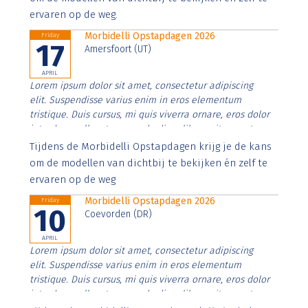
ervaren op de weg.
Morbidelli Opstapdagen 2026
Friday
17
Amersfoort (UT)
APRIL
Lorem ipsum dolor sit amet, consectetur adipiscing
elit. Suspendisse varius enim in eros elementum
tristique. Duis cursus, mi quis viverra ornare, eros dolor
interdum nulla, ut commodo diam libero vitae erat.
Aenean faucibus nibh et justo cursus id rutrum lorem
Tijdens de Morbidelli Opstapdagen krijg je de kans
imperdiet. Nunc ut sem vitae risus tristique posuere.
om de modellen van dichtbij te bekijken én zelf te
ervaren op de weg
Morbidelli Opstapdagen 2026
Friday
10
Coevorden (DR)
APRIL
Lorem ipsum dolor sit amet, consectetur adipiscing
elit. Suspendisse varius enim in eros elementum
tristique. Duis cursus, mi quis viverra ornare, eros dolor
interdum nulla, ut commodo diam libero vitae erat.