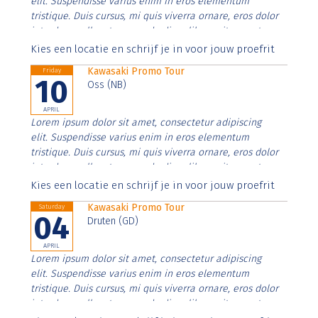
elit. Suspendisse varius enim in eros elementum
tristique. Duis cursus, mi quis viverra ornare, eros dolor
interdum nulla, ut commodo diam libero vitae erat.
Aenean faucibus nibh et justo cursus id rutrum lorem
Kies een locatie en schrijf je in voor jouw proefrit
imperdiet. Nunc ut sem vitae risus tristique posuere.
Kawasaki Promo Tour
Friday
10
Oss (NB)
APRIL
Lorem ipsum dolor sit amet, consectetur adipiscing
elit. Suspendisse varius enim in eros elementum
tristique. Duis cursus, mi quis viverra ornare, eros dolor
interdum nulla, ut commodo diam libero vitae erat.
Aenean faucibus nibh et justo cursus id rutrum lorem
Kies een locatie en schrijf je in voor jouw proefrit
imperdiet. Nunc ut sem vitae risus tristique posuere.
Kawasaki Promo Tour
Saturday
04
Druten (GD)
APRIL
Lorem ipsum dolor sit amet, consectetur adipiscing
elit. Suspendisse varius enim in eros elementum
tristique. Duis cursus, mi quis viverra ornare, eros dolor
interdum nulla, ut commodo diam libero vitae erat.