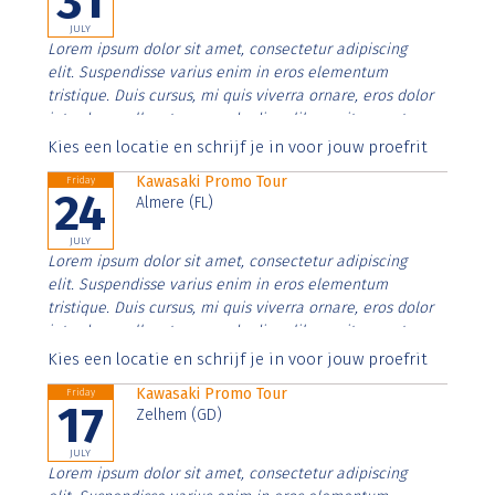
31
JULY
Lorem ipsum dolor sit amet, consectetur adipiscing
elit. Suspendisse varius enim in eros elementum
tristique. Duis cursus, mi quis viverra ornare, eros dolor
interdum nulla, ut commodo diam libero vitae erat.
Aenean faucibus nibh et justo cursus id rutrum lorem
Kies een locatie en schrijf je in voor jouw proefrit
imperdiet. Nunc ut sem vitae risus tristique posuere.
Kawasaki Promo Tour
Friday
24
Almere (FL)
JULY
Lorem ipsum dolor sit amet, consectetur adipiscing
elit. Suspendisse varius enim in eros elementum
tristique. Duis cursus, mi quis viverra ornare, eros dolor
interdum nulla, ut commodo diam libero vitae erat.
Aenean faucibus nibh et justo cursus id rutrum lorem
Kies een locatie en schrijf je in voor jouw proefrit
imperdiet. Nunc ut sem vitae risus tristique posuere.
Kawasaki Promo Tour
Friday
17
Zelhem (GD)
JULY
Lorem ipsum dolor sit amet, consectetur adipiscing