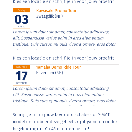
Aenean faucibus nibh et justo cursus id rutrum lorem
Kies een locatie en schrijf je in voor jouw proefrit
imperdiet. Nunc ut sem vitae risus tristique posuere.
Kawasaki Promo Tour
Friday
03
Zwaagdijk (NH)
APRIL
Lorem ipsum dolor sit amet, consectetur adipiscing
elit. Suspendisse varius enim in eros elementum
tristique. Duis cursus, mi quis viverra ornare, eros dolor
interdum nulla, ut commodo diam libero vitae erat.
Aenean faucibus nibh et justo cursus id rutrum lorem
Kies een locatie en schrijf je in voor jouw proefrit
imperdiet. Nunc ut sem vitae risus tristique posuere.
Yamaha Demo Ride Tour
Saturday
17
Hilversum (NH)
OCTOBER
Lorem ipsum dolor sit amet, consectetur adipiscing
elit. Suspendisse varius enim in eros elementum
tristique. Duis cursus, mi quis viverra ornare, eros dolor
interdum nulla, ut commodo diam libero vitae erat.
Aenean faucibus nibh et justo cursus id rutrum lorem
Schrijf je in op jouw favoriete schakel- of Y-AMT
imperdiet. Nunc ut sem vitae risus tristique posuere.
model en probeer deze geheel vrijblijvend en onder
begeleiding uit. Ca 45 minuten per rit!