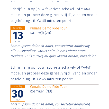
interdum nulla, ut commodo diam libero vitae erat.
Aenean faucibus nibh et justo cursus id rutrum lorem
Schrijf je in op jouw favoriete schakel- of Y-AMT
imperdiet. Nunc ut sem vitae risus tristique posuere.
model en probeer deze geheel vrijblijvend en onder
begeleiding uit. Ca 45 minuten per rit!
Yamaha Demo Ride Tour
Saturday
13
Naaldwijk (ZH)
JUNE
Lorem ipsum dolor sit amet, consectetur adipiscing
elit. Suspendisse varius enim in eros elementum
tristique. Duis cursus, mi quis viverra ornare, eros dolor
interdum nulla, ut commodo diam libero vitae erat.
Aenean faucibus nibh et justo cursus id rutrum lorem
Schrijf je in op jouw favoriete schakel- of Y-AMT
imperdiet. Nunc ut sem vitae risus tristique posuere.
model en probeer deze geheel vrijblijvend en onder
begeleiding uit. Ca 45 minuten per rit!
Yamaha Demo Ride Tour
Saturday
30
Rosmalen (NB)
MAY
Lorem ipsum dolor sit amet, consectetur adipiscing