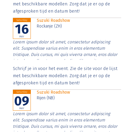
imperdiet. Nunc ut sem vitae risus tristique posuere.
met beschikbare modellen. Zorg dat je er op de
afgesproken tijd en datum bent!
Suzuki Roadshow
Saturday
16
Rockanje (ZH)
MAY
Lorem ipsum dolor sit amet, consectetur adipiscing
elit. Suspendisse varius enim in eros elementum
tristique. Duis cursus, mi quis viverra ornare, eros dolor
interdum nulla, ut commodo diam libero vitae erat.
Aenean faucibus nibh et justo cursus id rutrum lorem
Schrijf je in voor het event. Zie de site voor de lijst
imperdiet. Nunc ut sem vitae risus tristique posuere.
met beschikbare modellen. Zorg dat je er op de
afgesproken tijd en datum bent!
Suzuki Roadshow
Saturday
09
Rijen (NB)
MAY
Lorem ipsum dolor sit amet, consectetur adipiscing
elit. Suspendisse varius enim in eros elementum
tristique. Duis cursus, mi quis viverra ornare, eros dolor
interdum nulla, ut commodo diam libero vitae erat.