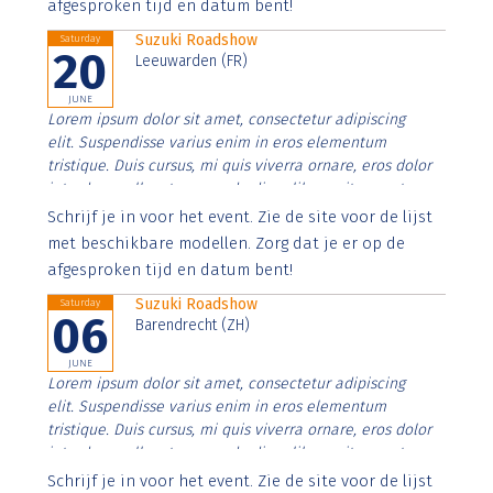
afgesproken tijd en datum bent!
Suzuki Roadshow
Saturday
20
Leeuwarden (FR)
JUNE
Lorem ipsum dolor sit amet, consectetur adipiscing
elit. Suspendisse varius enim in eros elementum
tristique. Duis cursus, mi quis viverra ornare, eros dolor
interdum nulla, ut commodo diam libero vitae erat.
Aenean faucibus nibh et justo cursus id rutrum lorem
Schrijf je in voor het event. Zie de site voor de lijst
imperdiet. Nunc ut sem vitae risus tristique posuere.
met beschikbare modellen. Zorg dat je er op de
afgesproken tijd en datum bent!
Suzuki Roadshow
Saturday
06
Barendrecht (ZH)
JUNE
Lorem ipsum dolor sit amet, consectetur adipiscing
elit. Suspendisse varius enim in eros elementum
tristique. Duis cursus, mi quis viverra ornare, eros dolor
interdum nulla, ut commodo diam libero vitae erat.
Aenean faucibus nibh et justo cursus id rutrum lorem
Schrijf je in voor het event. Zie de site voor de lijst