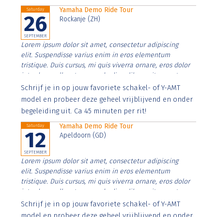
Yamaha Demo Ride Tour
Saturday
26
Rockanje (ZH)
SEPTEMBER
Lorem ipsum dolor sit amet, consectetur adipiscing
elit. Suspendisse varius enim in eros elementum
tristique. Duis cursus, mi quis viverra ornare, eros dolor
interdum nulla, ut commodo diam libero vitae erat.
Aenean faucibus nibh et justo cursus id rutrum lorem
Schrijf je in op jouw favoriete schakel- of Y-AMT
imperdiet. Nunc ut sem vitae risus tristique posuere.
model en probeer deze geheel vrijblijvend en onder
begeleiding uit. Ca 45 minuten per rit!
Yamaha Demo Ride Tour
Saturday
12
Apeldoorn (GD)
SEPTEMBER
Lorem ipsum dolor sit amet, consectetur adipiscing
elit. Suspendisse varius enim in eros elementum
tristique. Duis cursus, mi quis viverra ornare, eros dolor
interdum nulla, ut commodo diam libero vitae erat.
Aenean faucibus nibh et justo cursus id rutrum lorem
Schrijf je in op jouw favoriete schakel- of Y-AMT
imperdiet. Nunc ut sem vitae risus tristique posuere.
model en probeer deze geheel vrijblijvend en onder