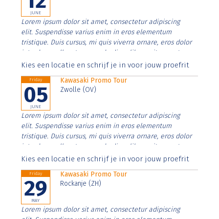
12
JUNE
Lorem ipsum dolor sit amet, consectetur adipiscing
elit. Suspendisse varius enim in eros elementum
tristique. Duis cursus, mi quis viverra ornare, eros dolor
interdum nulla, ut commodo diam libero vitae erat.
Aenean faucibus nibh et justo cursus id rutrum lorem
Kies een locatie en schrijf je in voor jouw proefrit
imperdiet. Nunc ut sem vitae risus tristique posuere.
Kawasaki Promo Tour
Friday
05
Zwolle (OV)
JUNE
Lorem ipsum dolor sit amet, consectetur adipiscing
elit. Suspendisse varius enim in eros elementum
tristique. Duis cursus, mi quis viverra ornare, eros dolor
interdum nulla, ut commodo diam libero vitae erat.
Aenean faucibus nibh et justo cursus id rutrum lorem
Kies een locatie en schrijf je in voor jouw proefrit
imperdiet. Nunc ut sem vitae risus tristique posuere.
Kawasaki Promo Tour
Friday
29
Rockanje (ZH)
MAY
Lorem ipsum dolor sit amet, consectetur adipiscing