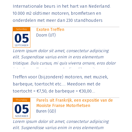
Aenean faucibus nibh et justo cursus id rutrum lorem
Internationale beurs in het hart van Nederland.
imperdiet. Nunc ut sem vitae risus tristique posuere.
10.000 m2 oldtimer motoren, bromfietsen en
onderdelen met meer dan 230 standhouders
Exoten Treffen
Saturday
05
Doorn (UT)
SEPTEMBER
Lorem ipsum dolor sit amet, consectetur adipiscing
elit. Suspendisse varius enim in eros elementum
tristique. Duis cursus, mi quis viverra ornare, eros dolor
interdum nulla, ut commodo diam libero vitae erat.
Aenean faucibus nibh et justo cursus id rutrum lorem
Treffen voor (bijzondere) motoren, met muziek,
imperdiet. Nunc ut sem vitae risus tristique posuere.
barbeque, toertocht etc..... Meedoen met de
toertocht = €7,50, de barbeque = €30,00....
Parels uit Frankrijk, een expositie van de
Thursday
05
Mooiste Franse Motorfietsen
Buren (GD)
NOVEMBER
Lorem ipsum dolor sit amet, consectetur adipiscing
elit. Suspendisse varius enim in eros elementum