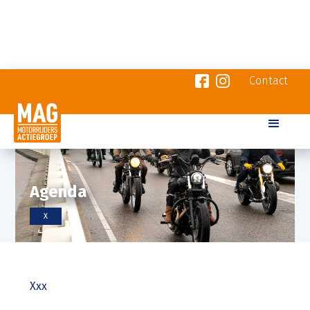
Contact
Agenda
X
Xxx