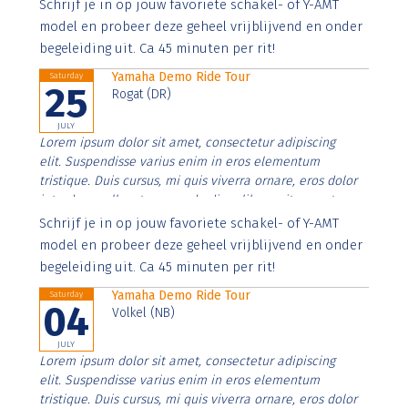
Aenean faucibus nibh et justo cursus id rutrum lorem
Schrijf je in op jouw favoriete schakel- of Y-AMT
imperdiet. Nunc ut sem vitae risus tristique posuere.
model en probeer deze geheel vrijblijvend en onder
begeleiding uit. Ca 45 minuten per rit!
Yamaha Demo Ride Tour
Saturday
25
Rogat (DR)
JULY
Lorem ipsum dolor sit amet, consectetur adipiscing
elit. Suspendisse varius enim in eros elementum
tristique. Duis cursus, mi quis viverra ornare, eros dolor
interdum nulla, ut commodo diam libero vitae erat.
Aenean faucibus nibh et justo cursus id rutrum lorem
Schrijf je in op jouw favoriete schakel- of Y-AMT
imperdiet. Nunc ut sem vitae risus tristique posuere.
model en probeer deze geheel vrijblijvend en onder
begeleiding uit. Ca 45 minuten per rit!
Yamaha Demo Ride Tour
Saturday
04
Volkel (NB)
JULY
Lorem ipsum dolor sit amet, consectetur adipiscing
elit. Suspendisse varius enim in eros elementum
tristique. Duis cursus, mi quis viverra ornare, eros dolor