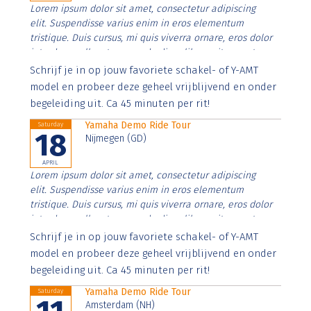
Lorem ipsum dolor sit amet, consectetur adipiscing
elit. Suspendisse varius enim in eros elementum
tristique. Duis cursus, mi quis viverra ornare, eros dolor
interdum nulla, ut commodo diam libero vitae erat.
Aenean faucibus nibh et justo cursus id rutrum lorem
Schrijf je in op jouw favoriete schakel- of Y-AMT
imperdiet. Nunc ut sem vitae risus tristique posuere.
model en probeer deze geheel vrijblijvend en onder
begeleiding uit. Ca 45 minuten per rit!
Yamaha Demo Ride Tour
Saturday
18
Nijmegen (GD)
APRIL
Lorem ipsum dolor sit amet, consectetur adipiscing
elit. Suspendisse varius enim in eros elementum
tristique. Duis cursus, mi quis viverra ornare, eros dolor
interdum nulla, ut commodo diam libero vitae erat.
Aenean faucibus nibh et justo cursus id rutrum lorem
Schrijf je in op jouw favoriete schakel- of Y-AMT
imperdiet. Nunc ut sem vitae risus tristique posuere.
model en probeer deze geheel vrijblijvend en onder
begeleiding uit. Ca 45 minuten per rit!
Yamaha Demo Ride Tour
Saturday
Amsterdam (NH)