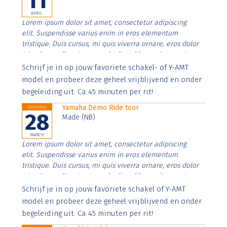
11
APRIL
Lorem ipsum dolor sit amet, consectetur adipiscing
elit. Suspendisse varius enim in eros elementum
tristique. Duis cursus, mi quis viverra ornare, eros dolor
interdum nulla, ut commodo diam libero vitae erat.
Aenean faucibus nibh et justo cursus id rutrum lorem
Schrijf je in op jouw favoriete schakel- of Y-AMT
imperdiet. Nunc ut sem vitae risus tristique posuere.
model en probeer deze geheel vrijblijvend en onder
begeleiding uit. Ca 45 minuten per rit!
Yamaha Demo Ride tour
Saturday
28
Made (NB)
MARCH
Lorem ipsum dolor sit amet, consectetur adipiscing
elit. Suspendisse varius enim in eros elementum
tristique. Duis cursus, mi quis viverra ornare, eros dolor
interdum nulla, ut commodo diam libero vitae erat.
Aenean faucibus nibh et justo cursus id rutrum lorem
Schrijf je in op jouw favoriete schakel of Y-AMT
imperdiet. Nunc ut sem vitae risus tristique posuere.
model en probeer deze geheel vrijblijvend en onder
begeleiding uit. Ca 45 minuten per rit!