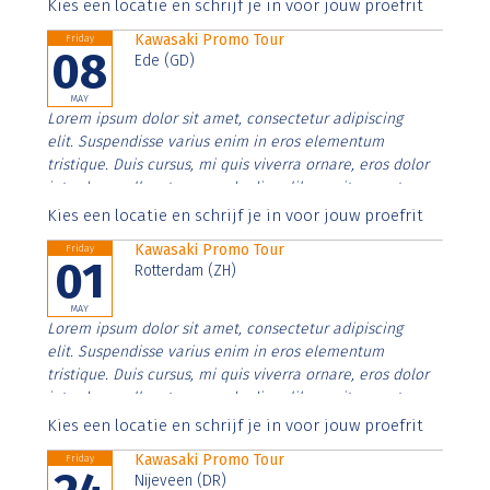
Aenean faucibus nibh et justo cursus id rutrum lorem
Kies een locatie en schrijf je in voor jouw proefrit
imperdiet. Nunc ut sem vitae risus tristique posuere.
Kawasaki Promo Tour
Friday
08
Ede (GD)
MAY
Lorem ipsum dolor sit amet, consectetur adipiscing
elit. Suspendisse varius enim in eros elementum
tristique. Duis cursus, mi quis viverra ornare, eros dolor
interdum nulla, ut commodo diam libero vitae erat.
Aenean faucibus nibh et justo cursus id rutrum lorem
Kies een locatie en schrijf je in voor jouw proefrit
imperdiet. Nunc ut sem vitae risus tristique posuere.
Kawasaki Promo Tour
Friday
01
Rotterdam (ZH)
MAY
Lorem ipsum dolor sit amet, consectetur adipiscing
elit. Suspendisse varius enim in eros elementum
tristique. Duis cursus, mi quis viverra ornare, eros dolor
interdum nulla, ut commodo diam libero vitae erat.
Aenean faucibus nibh et justo cursus id rutrum lorem
Kies een locatie en schrijf je in voor jouw proefrit
imperdiet. Nunc ut sem vitae risus tristique posuere.
Kawasaki Promo Tour
Friday
Nijeveen (DR)