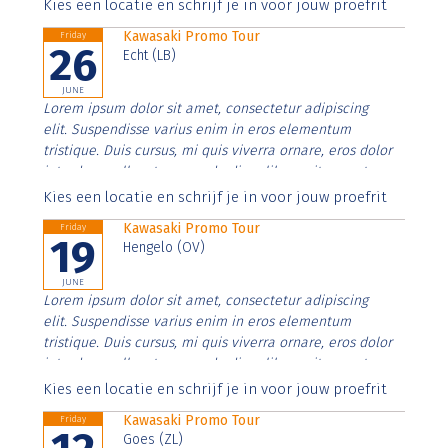
Aenean faucibus nibh et justo cursus id rutrum lorem
Kies een locatie en schrijf je in voor jouw proefrit
imperdiet. Nunc ut sem vitae risus tristique posuere.
Kawasaki Promo Tour
Friday
26
Echt (LB)
JUNE
Lorem ipsum dolor sit amet, consectetur adipiscing
elit. Suspendisse varius enim in eros elementum
tristique. Duis cursus, mi quis viverra ornare, eros dolor
interdum nulla, ut commodo diam libero vitae erat.
Aenean faucibus nibh et justo cursus id rutrum lorem
Kies een locatie en schrijf je in voor jouw proefrit
imperdiet. Nunc ut sem vitae risus tristique posuere.
Kawasaki Promo Tour
Friday
19
Hengelo (OV)
JUNE
Lorem ipsum dolor sit amet, consectetur adipiscing
elit. Suspendisse varius enim in eros elementum
tristique. Duis cursus, mi quis viverra ornare, eros dolor
interdum nulla, ut commodo diam libero vitae erat.
Aenean faucibus nibh et justo cursus id rutrum lorem
Kies een locatie en schrijf je in voor jouw proefrit
imperdiet. Nunc ut sem vitae risus tristique posuere.
Kawasaki Promo Tour
Friday
Goes (ZL)