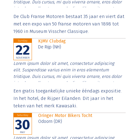
tristique. Duis cursus, mi quis viverra ornare, eros dolor
interdum nulla, ut commodo diam libero vitae erat.
Aenean faucibus nibh et justo cursus id rutrum lorem
De Club Franse Motoren bestaat 35 jaar en viert dat
imperdiet. Nunc ut sem vitae risus tristique posuere.
met een expo van 50 franse motoren van 1898 tot
1960 in Museum Visscher Classique.
KJMV Clubdag
Sunday
22
De Rijp (NH)
NOVEMBER
Lorem ipsum dolor sit amet, consectetur adipiscing
elit. Suspendisse varius enim in eros elementum
tristique. Duis cursus, mi quis viverra ornare, eros dolor
interdum nulla, ut commodo diam libero vitae erat.
Aenean faucibus nibh et justo cursus id rutrum lorem
Een gratis toegankelijke unieke ééndags expositie.
imperdiet. Nunc ut sem vitae risus tristique posuere.
In het hotel, de Rijper Eilanden. Dit jaar in het
teken van het merk Kawasaki.
Oringer Motor Bikers Tocht
Saturday
30
Odoorn (DR)
MAY
Lorem ipsum dolor sit amet, consectetur adipiscing