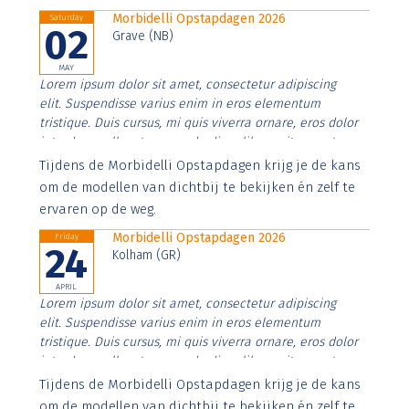
Morbidelli Opstapdagen 2026
Saturday
02
Grave (NB)
MAY
Lorem ipsum dolor sit amet, consectetur adipiscing
elit. Suspendisse varius enim in eros elementum
tristique. Duis cursus, mi quis viverra ornare, eros dolor
interdum nulla, ut commodo diam libero vitae erat.
Aenean faucibus nibh et justo cursus id rutrum lorem
Tijdens de Morbidelli Opstapdagen krijg je de kans
imperdiet. Nunc ut sem vitae risus tristique posuere.
om de modellen van dichtbij te bekijken én zelf te
ervaren op de weg.
Morbidelli Opstapdagen 2026
Friday
24
Kolham (GR)
APRIL
Lorem ipsum dolor sit amet, consectetur adipiscing
elit. Suspendisse varius enim in eros elementum
tristique. Duis cursus, mi quis viverra ornare, eros dolor
interdum nulla, ut commodo diam libero vitae erat.
Aenean faucibus nibh et justo cursus id rutrum lorem
Tijdens de Morbidelli Opstapdagen krijg je de kans
imperdiet. Nunc ut sem vitae risus tristique posuere.
om de modellen van dichtbij te bekijken én zelf te