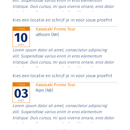
elit. Suspendisse varius enim in eros elementum
tristique. Duis cursus, mi quis viverra ornare, eros dolor
interdum nulla, ut commodo diam libero vitae erat.
Aenean faucibus nibh et justo cursus id rutrum lorem
Kies een locatie en schrijf je in voor jouw proefrit
imperdiet. Nunc ut sem vitae risus tristique posuere.
Kawasaki Promo Tour
Friday
10
uithoorn (NH)
JULY
Lorem ipsum dolor sit amet, consectetur adipiscing
elit. Suspendisse varius enim in eros elementum
tristique. Duis cursus, mi quis viverra ornare, eros dolor
interdum nulla, ut commodo diam libero vitae erat.
Aenean faucibus nibh et justo cursus id rutrum lorem
Kies een locatie en schrijf je in voor jouw proefrit
imperdiet. Nunc ut sem vitae risus tristique posuere.
Kawasaki Promo Tour
Friday
03
Rijen (NB)
JULY
Lorem ipsum dolor sit amet, consectetur adipiscing
elit. Suspendisse varius enim in eros elementum
tristique. Duis cursus, mi quis viverra ornare, eros dolor
interdum nulla, ut commodo diam libero vitae erat.