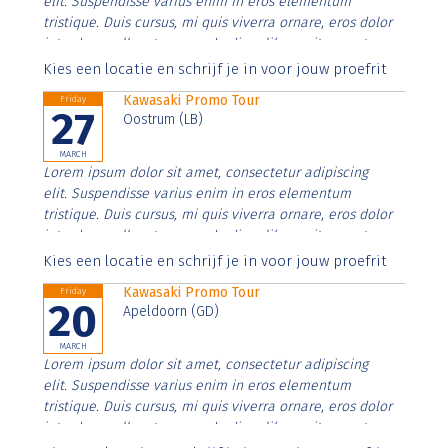
elit. Suspendisse varius enim in eros elementum
tristique. Duis cursus, mi quis viverra ornare, eros dolor
interdum nulla, ut commodo diam libero vitae erat.
Aenean faucibus nibh et justo cursus id rutrum lorem
Kies een locatie en schrijf je in voor jouw proefrit
imperdiet. Nunc ut sem vitae risus tristique posuere.
Kawasaki Promo Tour
Friday
27
Oostrum (LB)
MARCH
Lorem ipsum dolor sit amet, consectetur adipiscing
elit. Suspendisse varius enim in eros elementum
tristique. Duis cursus, mi quis viverra ornare, eros dolor
interdum nulla, ut commodo diam libero vitae erat.
Aenean faucibus nibh et justo cursus id rutrum lorem
Kies een locatie en schrijf je in voor jouw proefrit
imperdiet. Nunc ut sem vitae risus tristique posuere.
Kawasaki Promo Tour
Friday
20
Apeldoorn (GD)
MARCH
Lorem ipsum dolor sit amet, consectetur adipiscing
elit. Suspendisse varius enim in eros elementum
tristique. Duis cursus, mi quis viverra ornare, eros dolor
interdum nulla, ut commodo diam libero vitae erat.