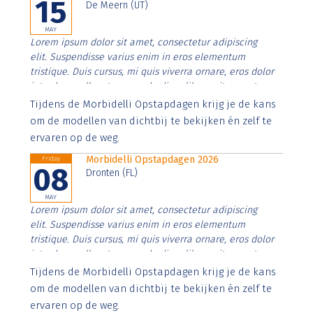
15
De Meern (UT)
MAY
Lorem ipsum dolor sit amet, consectetur adipiscing
elit. Suspendisse varius enim in eros elementum
tristique. Duis cursus, mi quis viverra ornare, eros dolor
interdum nulla, ut commodo diam libero vitae erat.
Aenean faucibus nibh et justo cursus id rutrum lorem
Tijdens de Morbidelli Opstapdagen krijg je de kans
imperdiet. Nunc ut sem vitae risus tristique posuere.
om de modellen van dichtbij te bekijken én zelf te
ervaren op de weg.
Morbidelli Opstapdagen 2026
Friday
08
Dronten (FL)
MAY
Lorem ipsum dolor sit amet, consectetur adipiscing
elit. Suspendisse varius enim in eros elementum
tristique. Duis cursus, mi quis viverra ornare, eros dolor
interdum nulla, ut commodo diam libero vitae erat.
Aenean faucibus nibh et justo cursus id rutrum lorem
Tijdens de Morbidelli Opstapdagen krijg je de kans
imperdiet. Nunc ut sem vitae risus tristique posuere.
om de modellen van dichtbij te bekijken én zelf te
ervaren op de weg.