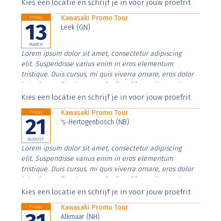
Aenean faucibus nibh et justo cursus id rutrum lorem
Kies een locatie en schrijf je in voor jouw proefrit
imperdiet. Nunc ut sem vitae risus tristique posuere.
Kawasaki Promo Tour
Friday
13
Leek (GN)
MARCH
Lorem ipsum dolor sit amet, consectetur adipiscing
elit. Suspendisse varius enim in eros elementum
tristique. Duis cursus, mi quis viverra ornare, eros dolor
interdum nulla, ut commodo diam libero vitae erat.
Aenean faucibus nibh et justo cursus id rutrum lorem
Kies een locatie en schrijf je in voor jouw proefrit
imperdiet. Nunc ut sem vitae risus tristique posuere.
Kawasaki Promo Tour
Friday
21
's-Hertogenbosch (NB)
AUGUST
Lorem ipsum dolor sit amet, consectetur adipiscing
elit. Suspendisse varius enim in eros elementum
tristique. Duis cursus, mi quis viverra ornare, eros dolor
interdum nulla, ut commodo diam libero vitae erat.
Aenean faucibus nibh et justo cursus id rutrum lorem
Kies een locatie en schrijf je in voor jouw proefrit
imperdiet. Nunc ut sem vitae risus tristique posuere.
Kawasaki Promo Tour
Friday
Alkmaar (NH)