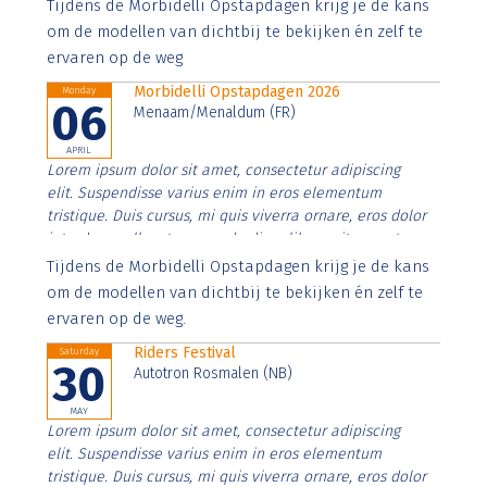
Aenean faucibus nibh et justo cursus id rutrum lorem
Tijdens de Morbidelli Opstapdagen krijg je de kans
imperdiet. Nunc ut sem vitae risus tristique posuere.
om de modellen van dichtbij te bekijken én zelf te
ervaren op de weg
Morbidelli Opstapdagen 2026
Monday
06
Menaam/Menaldum (FR)
APRIL
Lorem ipsum dolor sit amet, consectetur adipiscing
elit. Suspendisse varius enim in eros elementum
tristique. Duis cursus, mi quis viverra ornare, eros dolor
interdum nulla, ut commodo diam libero vitae erat.
Aenean faucibus nibh et justo cursus id rutrum lorem
Tijdens de Morbidelli Opstapdagen krijg je de kans
imperdiet. Nunc ut sem vitae risus tristique posuere.
om de modellen van dichtbij te bekijken én zelf te
ervaren op de weg.
Riders Festival
Saturday
30
Autotron Rosmalen (NB)
MAY
Lorem ipsum dolor sit amet, consectetur adipiscing
elit. Suspendisse varius enim in eros elementum
tristique. Duis cursus, mi quis viverra ornare, eros dolor