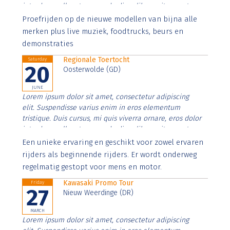
interdum nulla, ut commodo diam libero vitae erat.
Aenean faucibus nibh et justo cursus id rutrum lorem
Proefrijden op de nieuwe modellen van bijna alle
imperdiet. Nunc ut sem vitae risus tristique posuere.
merken plus live muziek, foodtrucks, beurs en
demonstraties
Regionale Toertocht
Saturday
20
Oosterwolde (GD)
JUNE
Lorem ipsum dolor sit amet, consectetur adipiscing
elit. Suspendisse varius enim in eros elementum
tristique. Duis cursus, mi quis viverra ornare, eros dolor
interdum nulla, ut commodo diam libero vitae erat.
Aenean faucibus nibh et justo cursus id rutrum lorem
Een unieke ervaring en geschikt voor zowel ervaren
imperdiet. Nunc ut sem vitae risus tristique posuere.
rijders als beginnende rijders. Er wordt onderweg
regelmatig gestopt voor mens en motor.
Kawasaki Promo Tour
Friday
27
Nieuw Weerdinge (DR)
MARCH
Lorem ipsum dolor sit amet, consectetur adipiscing