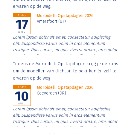
ervaren op de weg.
Morbidelli Opstapdagen 2026
Friday
17
Amersfoort (UT)
APRIL
Lorem ipsum dolor sit amet, consectetur adipiscing
elit. Suspendisse varius enim in eros elementum
tristique. Duis cursus, mi quis viverra ornare, eros dolor
interdum nulla, ut commodo diam libero vitae erat.
Aenean faucibus nibh et justo cursus id rutrum lorem
Tijdens de Morbidelli Opstapdagen krijg je de kans
imperdiet. Nunc ut sem vitae risus tristique posuere.
om de modellen van dichtbij te bekijken én zelf te
ervaren op de weg
Morbidelli Opstapdagen 2026
Friday
10
Coevorden (DR)
APRIL
Lorem ipsum dolor sit amet, consectetur adipiscing
elit. Suspendisse varius enim in eros elementum
tristique. Duis cursus, mi quis viverra ornare, eros dolor
interdum nulla, ut commodo diam libero vitae erat.