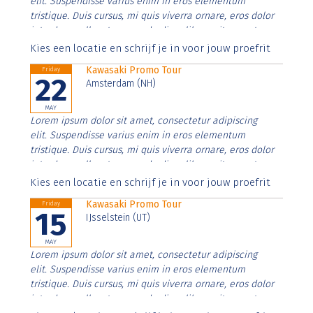
elit. Suspendisse varius enim in eros elementum
tristique. Duis cursus, mi quis viverra ornare, eros dolor
interdum nulla, ut commodo diam libero vitae erat.
Aenean faucibus nibh et justo cursus id rutrum lorem
Kies een locatie en schrijf je in voor jouw proefrit
imperdiet. Nunc ut sem vitae risus tristique posuere.
Kawasaki Promo Tour
Friday
22
Amsterdam (NH)
MAY
Lorem ipsum dolor sit amet, consectetur adipiscing
elit. Suspendisse varius enim in eros elementum
tristique. Duis cursus, mi quis viverra ornare, eros dolor
interdum nulla, ut commodo diam libero vitae erat.
Aenean faucibus nibh et justo cursus id rutrum lorem
Kies een locatie en schrijf je in voor jouw proefrit
imperdiet. Nunc ut sem vitae risus tristique posuere.
Kawasaki Promo Tour
Friday
15
IJsselstein (UT)
MAY
Lorem ipsum dolor sit amet, consectetur adipiscing
elit. Suspendisse varius enim in eros elementum
tristique. Duis cursus, mi quis viverra ornare, eros dolor
interdum nulla, ut commodo diam libero vitae erat.