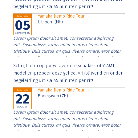
begeleiding uit. Ca 45 minuten per rit!
Yamaha Demo Ride Tour
Saturday
05
Uithoorn (NH)
SEPTEMBER
Lorem ipsum dolor sit amet, consectetur adipiscing
elit. Suspendisse varius enim in eros elementum
tristique. Duis cursus, mi quis viverra ornare, eros dolor
interdum nulla, ut commodo diam libero vitae erat.
Aenean faucibus nibh et justo cursus id rutrum lorem
Schrijf je in op jouw favoriete schakel- of Y-AMT
imperdiet. Nunc ut sem vitae risus tristique posuere.
model en probeer deze geheel vrijblijvend en onder
begeleiding uit. Ca 45 minuten per rit!
Yamaha Demo Ride Tour
Saturday
22
Bodegaven (ZH)
AUGUST
Lorem ipsum dolor sit amet, consectetur adipiscing
elit. Suspendisse varius enim in eros elementum
tristique. Duis cursus, mi quis viverra ornare, eros dolor
interdum nulla, ut commodo diam libero vitae erat.