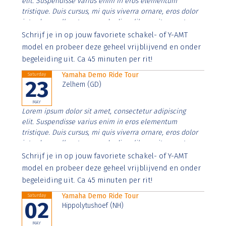
elit. Suspendisse varius enim in eros elementum
tristique. Duis cursus, mi quis viverra ornare, eros dolor
interdum nulla, ut commodo diam libero vitae erat.
Aenean faucibus nibh et justo cursus id rutrum lorem
Schrijf je in op jouw favoriete schakel- of Y-AMT
imperdiet. Nunc ut sem vitae risus tristique posuere.
model en probeer deze geheel vrijblijvend en onder
begeleiding uit. Ca 45 minuten per rit!
Yamaha Demo Ride Tour
Saturday
23
Zelhem (GD)
MAY
Lorem ipsum dolor sit amet, consectetur adipiscing
elit. Suspendisse varius enim in eros elementum
tristique. Duis cursus, mi quis viverra ornare, eros dolor
interdum nulla, ut commodo diam libero vitae erat.
Aenean faucibus nibh et justo cursus id rutrum lorem
Schrijf je in op jouw favoriete schakel- of Y-AMT
imperdiet. Nunc ut sem vitae risus tristique posuere.
model en probeer deze geheel vrijblijvend en onder
begeleiding uit. Ca 45 minuten per rit!
Yamaha Demo Ride Tour
Saturday
02
Hippolytushoef (NH)
MAY