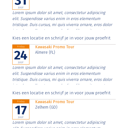
31
JULY
Lorem ipsum dolor sit amet, consectetur adipiscing
elit. Suspendisse varius enim in eros elementum
tristique. Duis cursus, mi quis viverra ornare, eros dolor
interdum nulla, ut commodo diam libero vitae erat.
Aenean faucibus nibh et justo cursus id rutrum lorem
Kies een locatie en schrijf je in voor jouw proefrit
imperdiet. Nunc ut sem vitae risus tristique posuere.
Kawasaki Promo Tour
Friday
24
Almere (FL)
JULY
Lorem ipsum dolor sit amet, consectetur adipiscing
elit. Suspendisse varius enim in eros elementum
tristique. Duis cursus, mi quis viverra ornare, eros dolor
interdum nulla, ut commodo diam libero vitae erat.
Aenean faucibus nibh et justo cursus id rutrum lorem
Kies een locatie en schrijf je in voor jouw proefrit
imperdiet. Nunc ut sem vitae risus tristique posuere.
Kawasaki Promo Tour
Friday
17
Zelhem (GD)
JULY
Lorem ipsum dolor sit amet, consectetur adipiscing