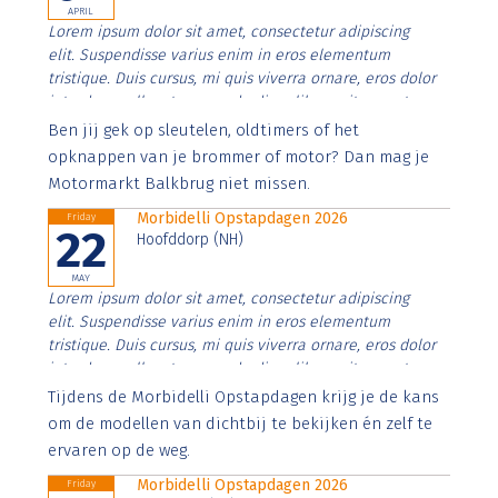
APRIL
Lorem ipsum dolor sit amet, consectetur adipiscing
elit. Suspendisse varius enim in eros elementum
tristique. Duis cursus, mi quis viverra ornare, eros dolor
interdum nulla, ut commodo diam libero vitae erat.
Aenean faucibus nibh et justo cursus id rutrum lorem
Ben jij gek op sleutelen, oldtimers of het
imperdiet. Nunc ut sem vitae risus tristique posuere.
opknappen van je brommer of motor? Dan mag je
Motormarkt Balkbrug niet missen.
Morbidelli Opstapdagen 2026
Friday
22
Hoofddorp (NH)
MAY
Lorem ipsum dolor sit amet, consectetur adipiscing
elit. Suspendisse varius enim in eros elementum
tristique. Duis cursus, mi quis viverra ornare, eros dolor
interdum nulla, ut commodo diam libero vitae erat.
Aenean faucibus nibh et justo cursus id rutrum lorem
Tijdens de Morbidelli Opstapdagen krijg je de kans
imperdiet. Nunc ut sem vitae risus tristique posuere.
om de modellen van dichtbij te bekijken én zelf te
ervaren op de weg.
Morbidelli Opstapdagen 2026
Friday