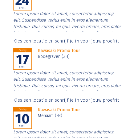
24
APRIL
Lorem ipsum dolor sit amet, consectetur adipiscing
elit. Suspendisse varius enim in eros elementum
tristique. Duis cursus, mi quis viverra ornare, eros dolor
interdum nulla, ut commodo diam libero vitae erat.
Aenean faucibus nibh et justo cursus id rutrum lorem
Kies een locatie en schrijf je in voor jouw proefrit
imperdiet. Nunc ut sem vitae risus tristique posuere.
Kawasaki Promo Tour
Friday
17
Bodegraven (ZH)
APRIL
Lorem ipsum dolor sit amet, consectetur adipiscing
elit. Suspendisse varius enim in eros elementum
tristique. Duis cursus, mi quis viverra ornare, eros dolor
interdum nulla, ut commodo diam libero vitae erat.
Aenean faucibus nibh et justo cursus id rutrum lorem
Kies een locatie en schrijf je in voor jouw proefrit
imperdiet. Nunc ut sem vitae risus tristique posuere.
Kawasaki Promo Tour
Friday
10
Menaam (FR)
APRIL
Lorem ipsum dolor sit amet, consectetur adipiscing