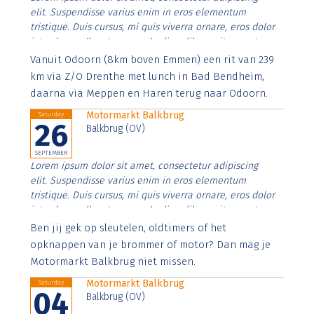
elit. Suspendisse varius enim in eros elementum
tristique. Duis cursus, mi quis viverra ornare, eros dolor
interdum nulla, ut commodo diam libero vitae erat.
Aenean faucibus nibh et justo cursus id rutrum lorem
Vanuit Odoorn (8km boven Emmen) een rit van 239
imperdiet. Nunc ut sem vitae risus tristique posuere.
km via Z/O Drenthe met lunch in Bad Bendheim,
daarna via Meppen en Haren terug naar Odoorn.
Motormarkt Balkbrug
Saturday
26
Balkbrug (OV)
SEPTEMBER
Lorem ipsum dolor sit amet, consectetur adipiscing
elit. Suspendisse varius enim in eros elementum
tristique. Duis cursus, mi quis viverra ornare, eros dolor
interdum nulla, ut commodo diam libero vitae erat.
Aenean faucibus nibh et justo cursus id rutrum lorem
Ben jij gek op sleutelen, oldtimers of het
imperdiet. Nunc ut sem vitae risus tristique posuere.
opknappen van je brommer of motor? Dan mag je
Motormarkt Balkbrug niet missen.
Motormarkt Balkbrug
Saturday
04
Balkbrug (OV)