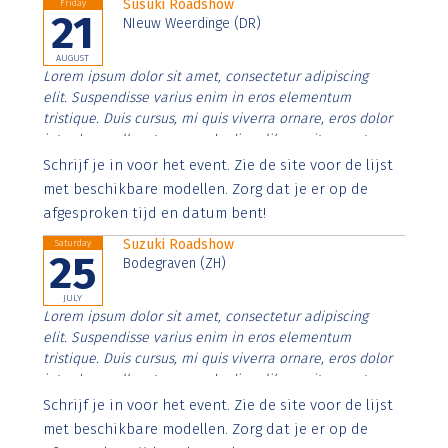
Susuki Roadshow
Friday
21
NIeuw Weerdinge (DR)
AUGUST
Lorem ipsum dolor sit amet, consectetur adipiscing
elit. Suspendisse varius enim in eros elementum
tristique. Duis cursus, mi quis viverra ornare, eros dolor
interdum nulla, ut commodo diam libero vitae erat.
Aenean faucibus nibh et justo cursus id rutrum lorem
Schrijf je in voor het event. Zie de site voor de lijst
imperdiet. Nunc ut sem vitae risus tristique posuere.
met beschikbare modellen. Zorg dat je er op de
afgesproken tijd en datum bent!
Suzuki Roadshow
Saturday
25
Bodegraven (ZH)
JULY
Lorem ipsum dolor sit amet, consectetur adipiscing
elit. Suspendisse varius enim in eros elementum
tristique. Duis cursus, mi quis viverra ornare, eros dolor
interdum nulla, ut commodo diam libero vitae erat.
Aenean faucibus nibh et justo cursus id rutrum lorem
Schrijf je in voor het event. Zie de site voor de lijst
imperdiet. Nunc ut sem vitae risus tristique posuere.
met beschikbare modellen. Zorg dat je er op de