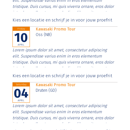
elit. Suspendisse varius enim in eros elementum
tristique. Duis cursus, mi quis viverra ornare, eros dolor
interdum nulla, ut commodo diam libero vitae erat.
Aenean faucibus nibh et justo cursus id rutrum lorem
Kies een locatie en schrijf je in voor jouw proefrit
imperdiet. Nunc ut sem vitae risus tristique posuere.
Kawasaki Promo Tour
Friday
10
Oss (NB)
APRIL
Lorem ipsum dolor sit amet, consectetur adipiscing
elit. Suspendisse varius enim in eros elementum
tristique. Duis cursus, mi quis viverra ornare, eros dolor
interdum nulla, ut commodo diam libero vitae erat.
Aenean faucibus nibh et justo cursus id rutrum lorem
Kies een locatie en schrijf je in voor jouw proefrit
imperdiet. Nunc ut sem vitae risus tristique posuere.
Kawasaki Promo Tour
Saturday
04
Druten (GD)
APRIL
Lorem ipsum dolor sit amet, consectetur adipiscing
elit. Suspendisse varius enim in eros elementum
tristique. Duis cursus, mi quis viverra ornare, eros dolor
interdum nulla, ut commodo diam libero vitae erat.