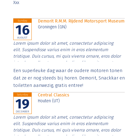
Xxx
Demorit R.M.M. Rijdend Motorsport Museum
Sunday
16
Groningen (GN)
AUGUST
Lorem ipsum dolor sit amet, consectetur adipiscing
elit. Suspendisse varius enim in eros elementum
tristique. Duis cursus, mi quis viverra ornare, eros dolor
interdum nulla, ut commodo diam libero vitae erat.
Aenean faucibus nibh et justo cursus id rutrum lorem
Een superleuke dag waar de oudere motoren tonen
imperdiet. Nunc ut sem vitae risus tristique posuere.
dat ze er nog steeds bij horen. Demorit, Snackkar en
toiletten aanwezig, gratis entree!
Central Classics
Saturday
19
Houten (UT)
DECEMBER
Lorem ipsum dolor sit amet, consectetur adipiscing
elit. Suspendisse varius enim in eros elementum
tristique. Duis cursus, mi quis viverra ornare, eros dolor
interdum nulla, ut commodo diam libero vitae erat.