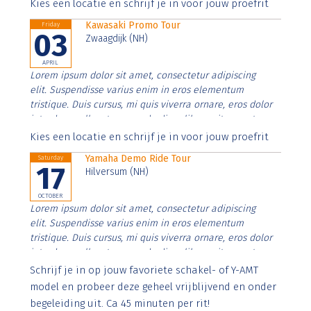
Aenean faucibus nibh et justo cursus id rutrum lorem
Kies een locatie en schrijf je in voor jouw proefrit
imperdiet. Nunc ut sem vitae risus tristique posuere.
Kawasaki Promo Tour
Friday
03
Zwaagdijk (NH)
APRIL
Lorem ipsum dolor sit amet, consectetur adipiscing
elit. Suspendisse varius enim in eros elementum
tristique. Duis cursus, mi quis viverra ornare, eros dolor
interdum nulla, ut commodo diam libero vitae erat.
Aenean faucibus nibh et justo cursus id rutrum lorem
Kies een locatie en schrijf je in voor jouw proefrit
imperdiet. Nunc ut sem vitae risus tristique posuere.
Yamaha Demo Ride Tour
Saturday
17
Hilversum (NH)
OCTOBER
Lorem ipsum dolor sit amet, consectetur adipiscing
elit. Suspendisse varius enim in eros elementum
tristique. Duis cursus, mi quis viverra ornare, eros dolor
interdum nulla, ut commodo diam libero vitae erat.
Aenean faucibus nibh et justo cursus id rutrum lorem
Schrijf je in op jouw favoriete schakel- of Y-AMT
imperdiet. Nunc ut sem vitae risus tristique posuere.
model en probeer deze geheel vrijblijvend en onder
begeleiding uit. Ca 45 minuten per rit!