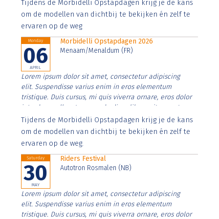
Aenean faucibus nibh et justo cursus id rutrum lorem
Tijdens de Morbidelli Opstapdagen krijg je de kans
imperdiet. Nunc ut sem vitae risus tristique posuere.
om de modellen van dichtbij te bekijken én zelf te
ervaren op de weg
Morbidelli Opstapdagen 2026
Monday
06
Menaam/Menaldum (FR)
APRIL
Lorem ipsum dolor sit amet, consectetur adipiscing
elit. Suspendisse varius enim in eros elementum
tristique. Duis cursus, mi quis viverra ornare, eros dolor
interdum nulla, ut commodo diam libero vitae erat.
Aenean faucibus nibh et justo cursus id rutrum lorem
Tijdens de Morbidelli Opstapdagen krijg je de kans
imperdiet. Nunc ut sem vitae risus tristique posuere.
om de modellen van dichtbij te bekijken én zelf te
ervaren op de weg.
Riders Festival
Saturday
30
Autotron Rosmalen (NB)
MAY
Lorem ipsum dolor sit amet, consectetur adipiscing
elit. Suspendisse varius enim in eros elementum
tristique. Duis cursus, mi quis viverra ornare, eros dolor