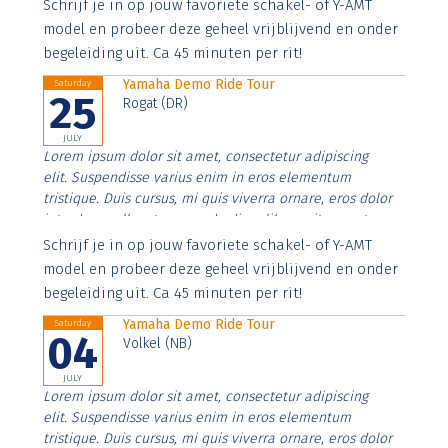
Aenean faucibus nibh et justo cursus id rutrum lorem
Schrijf je in op jouw favoriete schakel- of Y-AMT
imperdiet. Nunc ut sem vitae risus tristique posuere.
model en probeer deze geheel vrijblijvend en onder
begeleiding uit. Ca 45 minuten per rit!
Yamaha Demo Ride Tour
Saturday
25
Rogat (DR)
JULY
Lorem ipsum dolor sit amet, consectetur adipiscing
elit. Suspendisse varius enim in eros elementum
tristique. Duis cursus, mi quis viverra ornare, eros dolor
interdum nulla, ut commodo diam libero vitae erat.
Aenean faucibus nibh et justo cursus id rutrum lorem
Schrijf je in op jouw favoriete schakel- of Y-AMT
imperdiet. Nunc ut sem vitae risus tristique posuere.
model en probeer deze geheel vrijblijvend en onder
begeleiding uit. Ca 45 minuten per rit!
Yamaha Demo Ride Tour
Saturday
04
Volkel (NB)
JULY
Lorem ipsum dolor sit amet, consectetur adipiscing
elit. Suspendisse varius enim in eros elementum
tristique. Duis cursus, mi quis viverra ornare, eros dolor