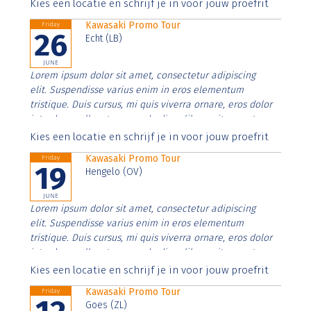
Aenean faucibus nibh et justo cursus id rutrum lorem
Kies een locatie en schrijf je in voor jouw proefrit
imperdiet. Nunc ut sem vitae risus tristique posuere.
Kawasaki Promo Tour
Friday
26
Echt (LB)
JUNE
Lorem ipsum dolor sit amet, consectetur adipiscing
elit. Suspendisse varius enim in eros elementum
tristique. Duis cursus, mi quis viverra ornare, eros dolor
interdum nulla, ut commodo diam libero vitae erat.
Aenean faucibus nibh et justo cursus id rutrum lorem
Kies een locatie en schrijf je in voor jouw proefrit
imperdiet. Nunc ut sem vitae risus tristique posuere.
Kawasaki Promo Tour
Friday
19
Hengelo (OV)
JUNE
Lorem ipsum dolor sit amet, consectetur adipiscing
elit. Suspendisse varius enim in eros elementum
tristique. Duis cursus, mi quis viverra ornare, eros dolor
interdum nulla, ut commodo diam libero vitae erat.
Aenean faucibus nibh et justo cursus id rutrum lorem
Kies een locatie en schrijf je in voor jouw proefrit
imperdiet. Nunc ut sem vitae risus tristique posuere.
Kawasaki Promo Tour
Friday
Goes (ZL)