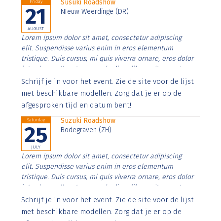
Susuki Roadshow
Friday
21
NIeuw Weerdinge (DR)
AUGUST
Lorem ipsum dolor sit amet, consectetur adipiscing
elit. Suspendisse varius enim in eros elementum
tristique. Duis cursus, mi quis viverra ornare, eros dolor
interdum nulla, ut commodo diam libero vitae erat.
Aenean faucibus nibh et justo cursus id rutrum lorem
Schrijf je in voor het event. Zie de site voor de lijst
imperdiet. Nunc ut sem vitae risus tristique posuere.
met beschikbare modellen. Zorg dat je er op de
afgesproken tijd en datum bent!
Suzuki Roadshow
Saturday
25
Bodegraven (ZH)
JULY
Lorem ipsum dolor sit amet, consectetur adipiscing
elit. Suspendisse varius enim in eros elementum
tristique. Duis cursus, mi quis viverra ornare, eros dolor
interdum nulla, ut commodo diam libero vitae erat.
Aenean faucibus nibh et justo cursus id rutrum lorem
Schrijf je in voor het event. Zie de site voor de lijst
imperdiet. Nunc ut sem vitae risus tristique posuere.
met beschikbare modellen. Zorg dat je er op de