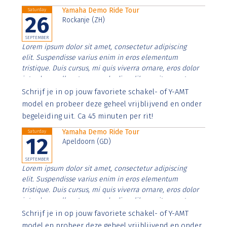
Yamaha Demo Ride Tour
Saturday
26
Rockanje (ZH)
SEPTEMBER
Lorem ipsum dolor sit amet, consectetur adipiscing
elit. Suspendisse varius enim in eros elementum
tristique. Duis cursus, mi quis viverra ornare, eros dolor
interdum nulla, ut commodo diam libero vitae erat.
Aenean faucibus nibh et justo cursus id rutrum lorem
Schrijf je in op jouw favoriete schakel- of Y-AMT
imperdiet. Nunc ut sem vitae risus tristique posuere.
model en probeer deze geheel vrijblijvend en onder
begeleiding uit. Ca 45 minuten per rit!
Yamaha Demo Ride Tour
Saturday
12
Apeldoorn (GD)
SEPTEMBER
Lorem ipsum dolor sit amet, consectetur adipiscing
elit. Suspendisse varius enim in eros elementum
tristique. Duis cursus, mi quis viverra ornare, eros dolor
interdum nulla, ut commodo diam libero vitae erat.
Aenean faucibus nibh et justo cursus id rutrum lorem
Schrijf je in op jouw favoriete schakel- of Y-AMT
imperdiet. Nunc ut sem vitae risus tristique posuere.
model en probeer deze geheel vrijblijvend en onder