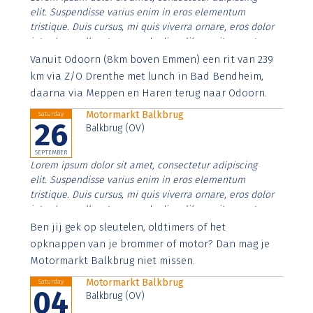
elit. Suspendisse varius enim in eros elementum
tristique. Duis cursus, mi quis viverra ornare, eros dolor
interdum nulla, ut commodo diam libero vitae erat.
Aenean faucibus nibh et justo cursus id rutrum lorem
Vanuit Odoorn (8km boven Emmen) een rit van 239
imperdiet. Nunc ut sem vitae risus tristique posuere.
km via Z/O Drenthe met lunch in Bad Bendheim,
daarna via Meppen en Haren terug naar Odoorn.
Motormarkt Balkbrug
Saturday
26
Balkbrug (OV)
SEPTEMBER
Lorem ipsum dolor sit amet, consectetur adipiscing
elit. Suspendisse varius enim in eros elementum
tristique. Duis cursus, mi quis viverra ornare, eros dolor
interdum nulla, ut commodo diam libero vitae erat.
Aenean faucibus nibh et justo cursus id rutrum lorem
Ben jij gek op sleutelen, oldtimers of het
imperdiet. Nunc ut sem vitae risus tristique posuere.
opknappen van je brommer of motor? Dan mag je
Motormarkt Balkbrug niet missen.
Motormarkt Balkbrug
Saturday
04
Balkbrug (OV)