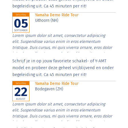
begeleiding uit. Ca 45 minuten per rit!
Yamaha Demo Ride Tour
Saturday
05
Uithoorn (NH)
SEPTEMBER
Lorem ipsum dolor sit amet, consectetur adipiscing
elit. Suspendisse varius enim in eros elementum
tristique. Duis cursus, mi quis viverra ornare, eros dolor
interdum nulla, ut commodo diam libero vitae erat.
Aenean faucibus nibh et justo cursus id rutrum lorem
Schrijf je in op jouw favoriete schakel- of Y-AMT
imperdiet. Nunc ut sem vitae risus tristique posuere.
model en probeer deze geheel vrijblijvend en onder
begeleiding uit. Ca 45 minuten per rit!
Yamaha Demo Ride Tour
Saturday
22
Bodegaven (ZH)
AUGUST
Lorem ipsum dolor sit amet, consectetur adipiscing
elit. Suspendisse varius enim in eros elementum
tristique. Duis cursus, mi quis viverra ornare, eros dolor
interdum nulla, ut commodo diam libero vitae erat.