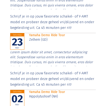
elit. Suspendisse varius enim in eros elementum
tristique. Duis cursus, mi quis viverra ornare, eros dolor
interdum nulla, ut commodo diam libero vitae erat.
Aenean faucibus nibh et justo cursus id rutrum lorem
Schrijf je in op jouw favoriete schakel- of Y-AMT
imperdiet. Nunc ut sem vitae risus tristique posuere.
model en probeer deze geheel vrijblijvend en onder
begeleiding uit. Ca 45 minuten per rit!
Yamaha Demo Ride Tour
Saturday
23
Zelhem (GD)
MAY
Lorem ipsum dolor sit amet, consectetur adipiscing
elit. Suspendisse varius enim in eros elementum
tristique. Duis cursus, mi quis viverra ornare, eros dolor
interdum nulla, ut commodo diam libero vitae erat.
Aenean faucibus nibh et justo cursus id rutrum lorem
Schrijf je in op jouw favoriete schakel- of Y-AMT
imperdiet. Nunc ut sem vitae risus tristique posuere.
model en probeer deze geheel vrijblijvend en onder
begeleiding uit. Ca 45 minuten per rit!
Yamaha Demo Ride Tour
Saturday
02
Hippolytushoef (NH)
MAY