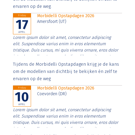
ervaren op de weg.
Morbidelli Opstapdagen 2026
Friday
17
Amersfoort (UT)
APRIL
Lorem ipsum dolor sit amet, consectetur adipiscing
elit. Suspendisse varius enim in eros elementum
tristique. Duis cursus, mi quis viverra ornare, eros dolor
interdum nulla, ut commodo diam libero vitae erat.
Aenean faucibus nibh et justo cursus id rutrum lorem
Tijdens de Morbidelli Opstapdagen krijg je de kans
imperdiet. Nunc ut sem vitae risus tristique posuere.
om de modellen van dichtbij te bekijken én zelf te
ervaren op de weg
Morbidelli Opstapdagen 2026
Friday
10
Coevorden (DR)
APRIL
Lorem ipsum dolor sit amet, consectetur adipiscing
elit. Suspendisse varius enim in eros elementum
tristique. Duis cursus, mi quis viverra ornare, eros dolor
interdum nulla, ut commodo diam libero vitae erat.