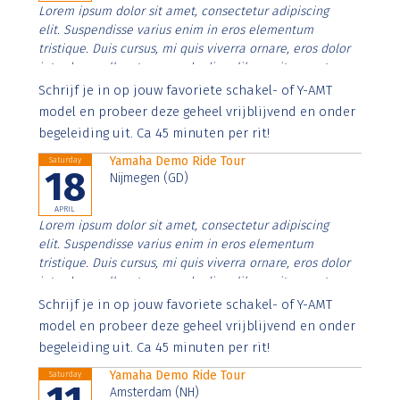
Lorem ipsum dolor sit amet, consectetur adipiscing
elit. Suspendisse varius enim in eros elementum
tristique. Duis cursus, mi quis viverra ornare, eros dolor
interdum nulla, ut commodo diam libero vitae erat.
Aenean faucibus nibh et justo cursus id rutrum lorem
Schrijf je in op jouw favoriete schakel- of Y-AMT
imperdiet. Nunc ut sem vitae risus tristique posuere.
model en probeer deze geheel vrijblijvend en onder
begeleiding uit. Ca 45 minuten per rit!
Yamaha Demo Ride Tour
Saturday
18
Nijmegen (GD)
APRIL
Lorem ipsum dolor sit amet, consectetur adipiscing
elit. Suspendisse varius enim in eros elementum
tristique. Duis cursus, mi quis viverra ornare, eros dolor
interdum nulla, ut commodo diam libero vitae erat.
Aenean faucibus nibh et justo cursus id rutrum lorem
Schrijf je in op jouw favoriete schakel- of Y-AMT
imperdiet. Nunc ut sem vitae risus tristique posuere.
model en probeer deze geheel vrijblijvend en onder
begeleiding uit. Ca 45 minuten per rit!
Yamaha Demo Ride Tour
Saturday
Amsterdam (NH)