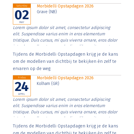
Morbidelli Opstapdagen 2026
Saturday
02
Grave (NB)
MAY
Lorem ipsum dolor sit amet, consectetur adipiscing
elit. Suspendisse varius enim in eros elementum
tristique. Duis cursus, mi quis viverra ornare, eros dolor
interdum nulla, ut commodo diam libero vitae erat.
Aenean faucibus nibh et justo cursus id rutrum lorem
Tijdens de Morbidelli Opstapdagen krijg je de kans
imperdiet. Nunc ut sem vitae risus tristique posuere.
om de modellen van dichtbij te bekijken én zelf te
ervaren op de weg.
Morbidelli Opstapdagen 2026
Friday
24
Kolham (GR)
APRIL
Lorem ipsum dolor sit amet, consectetur adipiscing
elit. Suspendisse varius enim in eros elementum
tristique. Duis cursus, mi quis viverra ornare, eros dolor
interdum nulla, ut commodo diam libero vitae erat.
Aenean faucibus nibh et justo cursus id rutrum lorem
Tijdens de Morbidelli Opstapdagen krijg je de kans
imperdiet. Nunc ut sem vitae risus tristique posuere.
om de modellen van dichtbij te bekijken én zelf te