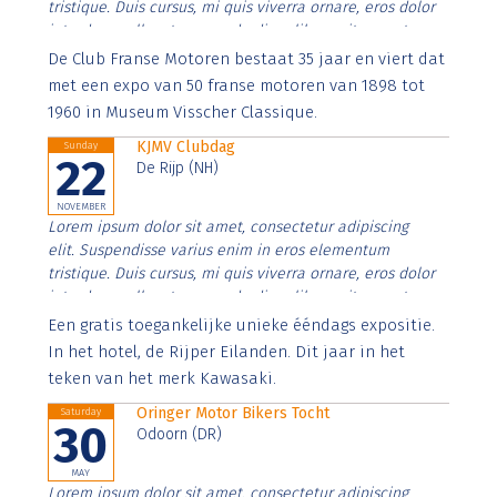
tristique. Duis cursus, mi quis viverra ornare, eros dolor
interdum nulla, ut commodo diam libero vitae erat.
Aenean faucibus nibh et justo cursus id rutrum lorem
De Club Franse Motoren bestaat 35 jaar en viert dat
imperdiet. Nunc ut sem vitae risus tristique posuere.
met een expo van 50 franse motoren van 1898 tot
1960 in Museum Visscher Classique.
KJMV Clubdag
Sunday
22
De Rijp (NH)
NOVEMBER
Lorem ipsum dolor sit amet, consectetur adipiscing
elit. Suspendisse varius enim in eros elementum
tristique. Duis cursus, mi quis viverra ornare, eros dolor
interdum nulla, ut commodo diam libero vitae erat.
Aenean faucibus nibh et justo cursus id rutrum lorem
Een gratis toegankelijke unieke ééndags expositie.
imperdiet. Nunc ut sem vitae risus tristique posuere.
In het hotel, de Rijper Eilanden. Dit jaar in het
teken van het merk Kawasaki.
Oringer Motor Bikers Tocht
Saturday
30
Odoorn (DR)
MAY
Lorem ipsum dolor sit amet, consectetur adipiscing