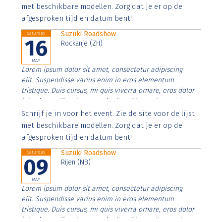
imperdiet. Nunc ut sem vitae risus tristique posuere.
met beschikbare modellen. Zorg dat je er op de
afgesproken tijd en datum bent!
Suzuki Roadshow
Saturday
16
Rockanje (ZH)
MAY
Lorem ipsum dolor sit amet, consectetur adipiscing
elit. Suspendisse varius enim in eros elementum
tristique. Duis cursus, mi quis viverra ornare, eros dolor
interdum nulla, ut commodo diam libero vitae erat.
Aenean faucibus nibh et justo cursus id rutrum lorem
Schrijf je in voor het event. Zie de site voor de lijst
imperdiet. Nunc ut sem vitae risus tristique posuere.
met beschikbare modellen. Zorg dat je er op de
afgesproken tijd en datum bent!
Suzuki Roadshow
Saturday
09
Rijen (NB)
MAY
Lorem ipsum dolor sit amet, consectetur adipiscing
elit. Suspendisse varius enim in eros elementum
tristique. Duis cursus, mi quis viverra ornare, eros dolor
interdum nulla, ut commodo diam libero vitae erat.