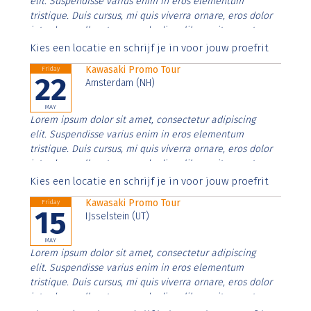
elit. Suspendisse varius enim in eros elementum
tristique. Duis cursus, mi quis viverra ornare, eros dolor
interdum nulla, ut commodo diam libero vitae erat.
Aenean faucibus nibh et justo cursus id rutrum lorem
Kies een locatie en schrijf je in voor jouw proefrit
imperdiet. Nunc ut sem vitae risus tristique posuere.
Kawasaki Promo Tour
Friday
22
Amsterdam (NH)
MAY
Lorem ipsum dolor sit amet, consectetur adipiscing
elit. Suspendisse varius enim in eros elementum
tristique. Duis cursus, mi quis viverra ornare, eros dolor
interdum nulla, ut commodo diam libero vitae erat.
Aenean faucibus nibh et justo cursus id rutrum lorem
Kies een locatie en schrijf je in voor jouw proefrit
imperdiet. Nunc ut sem vitae risus tristique posuere.
Kawasaki Promo Tour
Friday
15
IJsselstein (UT)
MAY
Lorem ipsum dolor sit amet, consectetur adipiscing
elit. Suspendisse varius enim in eros elementum
tristique. Duis cursus, mi quis viverra ornare, eros dolor
interdum nulla, ut commodo diam libero vitae erat.