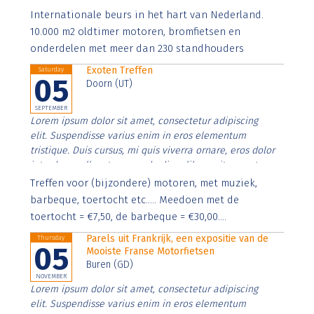
Aenean faucibus nibh et justo cursus id rutrum lorem
Internationale beurs in het hart van Nederland.
imperdiet. Nunc ut sem vitae risus tristique posuere.
10.000 m2 oldtimer motoren, bromfietsen en
onderdelen met meer dan 230 standhouders
Exoten Treffen
Saturday
05
Doorn (UT)
SEPTEMBER
Lorem ipsum dolor sit amet, consectetur adipiscing
elit. Suspendisse varius enim in eros elementum
tristique. Duis cursus, mi quis viverra ornare, eros dolor
interdum nulla, ut commodo diam libero vitae erat.
Aenean faucibus nibh et justo cursus id rutrum lorem
Treffen voor (bijzondere) motoren, met muziek,
imperdiet. Nunc ut sem vitae risus tristique posuere.
barbeque, toertocht etc..... Meedoen met de
toertocht = €7,50, de barbeque = €30,00....
Parels uit Frankrijk, een expositie van de
Thursday
05
Mooiste Franse Motorfietsen
Buren (GD)
NOVEMBER
Lorem ipsum dolor sit amet, consectetur adipiscing
elit. Suspendisse varius enim in eros elementum