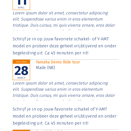
11
APRIL
Lorem ipsum dolor sit amet, consectetur adipiscing
elit. Suspendisse varius enim in eros elementum
tristique. Duis cursus, mi quis viverra ornare, eros dolor
interdum nulla, ut commodo diam libero vitae erat.
Aenean faucibus nibh et justo cursus id rutrum lorem
Schrijf je in op jouw favoriete schakel- of Y-AMT
imperdiet. Nunc ut sem vitae risus tristique posuere.
model en probeer deze geheel vrijblijvend en onder
begeleiding uit. Ca 45 minuten per rit!
Yamaha Demo Ride tour
Saturday
28
Made (NB)
MARCH
Lorem ipsum dolor sit amet, consectetur adipiscing
elit. Suspendisse varius enim in eros elementum
tristique. Duis cursus, mi quis viverra ornare, eros dolor
interdum nulla, ut commodo diam libero vitae erat.
Aenean faucibus nibh et justo cursus id rutrum lorem
Schrijf je in op jouw favoriete schakel of Y-AMT
imperdiet. Nunc ut sem vitae risus tristique posuere.
model en probeer deze geheel vrijblijvend en onder
begeleiding uit. Ca 45 minuten per rit!