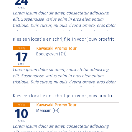
24
APRIL
Lorem ipsum dolor sit amet, consectetur adipiscing
elit. Suspendisse varius enim in eros elementum
tristique. Duis cursus, mi quis viverra ornare, eros dolor
interdum nulla, ut commodo diam libero vitae erat.
Aenean faucibus nibh et justo cursus id rutrum lorem
Kies een locatie en schrijf je in voor jouw proefrit
imperdiet. Nunc ut sem vitae risus tristique posuere.
Kawasaki Promo Tour
Friday
17
Bodegraven (ZH)
APRIL
Lorem ipsum dolor sit amet, consectetur adipiscing
elit. Suspendisse varius enim in eros elementum
tristique. Duis cursus, mi quis viverra ornare, eros dolor
interdum nulla, ut commodo diam libero vitae erat.
Aenean faucibus nibh et justo cursus id rutrum lorem
Kies een locatie en schrijf je in voor jouw proefrit
imperdiet. Nunc ut sem vitae risus tristique posuere.
Kawasaki Promo Tour
Friday
10
Menaam (FR)
APRIL
Lorem ipsum dolor sit amet, consectetur adipiscing