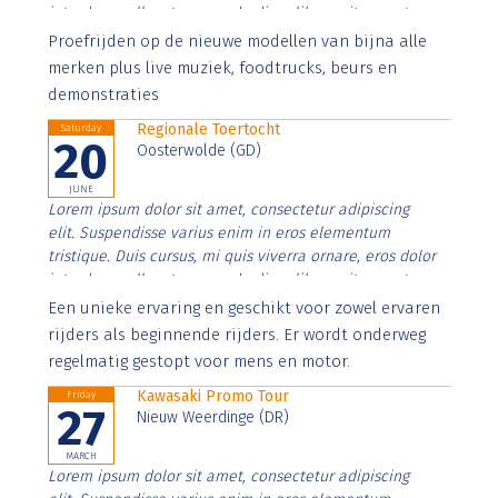
interdum nulla, ut commodo diam libero vitae erat.
Aenean faucibus nibh et justo cursus id rutrum lorem
Proefrijden op de nieuwe modellen van bijna alle
imperdiet. Nunc ut sem vitae risus tristique posuere.
merken plus live muziek, foodtrucks, beurs en
demonstraties
Regionale Toertocht
Saturday
20
Oosterwolde (GD)
JUNE
Lorem ipsum dolor sit amet, consectetur adipiscing
elit. Suspendisse varius enim in eros elementum
tristique. Duis cursus, mi quis viverra ornare, eros dolor
interdum nulla, ut commodo diam libero vitae erat.
Aenean faucibus nibh et justo cursus id rutrum lorem
Een unieke ervaring en geschikt voor zowel ervaren
imperdiet. Nunc ut sem vitae risus tristique posuere.
rijders als beginnende rijders. Er wordt onderweg
regelmatig gestopt voor mens en motor.
Kawasaki Promo Tour
Friday
27
Nieuw Weerdinge (DR)
MARCH
Lorem ipsum dolor sit amet, consectetur adipiscing