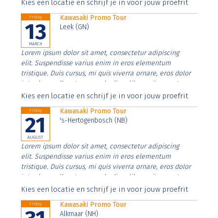
Aenean faucibus nibh et justo cursus id rutrum lorem
Kies een locatie en schrijf je in voor jouw proefrit
imperdiet. Nunc ut sem vitae risus tristique posuere.
Kawasaki Promo Tour
Friday
13
Leek (GN)
MARCH
Lorem ipsum dolor sit amet, consectetur adipiscing
elit. Suspendisse varius enim in eros elementum
tristique. Duis cursus, mi quis viverra ornare, eros dolor
interdum nulla, ut commodo diam libero vitae erat.
Aenean faucibus nibh et justo cursus id rutrum lorem
Kies een locatie en schrijf je in voor jouw proefrit
imperdiet. Nunc ut sem vitae risus tristique posuere.
Kawasaki Promo Tour
Friday
21
's-Hertogenbosch (NB)
AUGUST
Lorem ipsum dolor sit amet, consectetur adipiscing
elit. Suspendisse varius enim in eros elementum
tristique. Duis cursus, mi quis viverra ornare, eros dolor
interdum nulla, ut commodo diam libero vitae erat.
Aenean faucibus nibh et justo cursus id rutrum lorem
Kies een locatie en schrijf je in voor jouw proefrit
imperdiet. Nunc ut sem vitae risus tristique posuere.
Kawasaki Promo Tour
Friday
Alkmaar (NH)