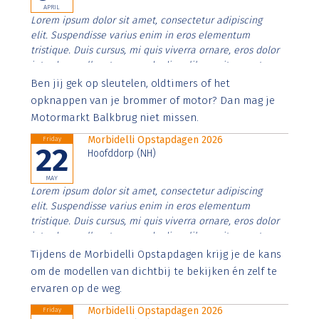
APRIL
Lorem ipsum dolor sit amet, consectetur adipiscing
elit. Suspendisse varius enim in eros elementum
tristique. Duis cursus, mi quis viverra ornare, eros dolor
interdum nulla, ut commodo diam libero vitae erat.
Aenean faucibus nibh et justo cursus id rutrum lorem
Ben jij gek op sleutelen, oldtimers of het
imperdiet. Nunc ut sem vitae risus tristique posuere.
opknappen van je brommer of motor? Dan mag je
Motormarkt Balkbrug niet missen.
Morbidelli Opstapdagen 2026
Friday
22
Hoofddorp (NH)
MAY
Lorem ipsum dolor sit amet, consectetur adipiscing
elit. Suspendisse varius enim in eros elementum
tristique. Duis cursus, mi quis viverra ornare, eros dolor
interdum nulla, ut commodo diam libero vitae erat.
Aenean faucibus nibh et justo cursus id rutrum lorem
Tijdens de Morbidelli Opstapdagen krijg je de kans
imperdiet. Nunc ut sem vitae risus tristique posuere.
om de modellen van dichtbij te bekijken én zelf te
ervaren op de weg.
Morbidelli Opstapdagen 2026
Friday