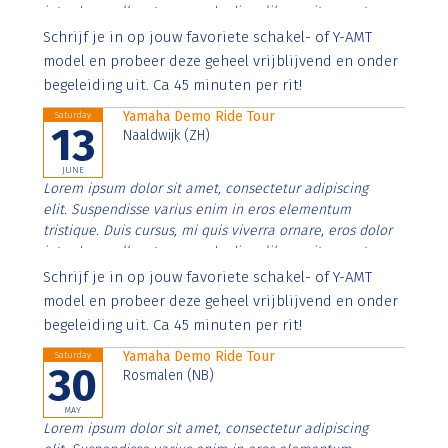
interdum nulla, ut commodo diam libero vitae erat.
Aenean faucibus nibh et justo cursus id rutrum lorem
Schrijf je in op jouw favoriete schakel- of Y-AMT
imperdiet. Nunc ut sem vitae risus tristique posuere.
model en probeer deze geheel vrijblijvend en onder
begeleiding uit. Ca 45 minuten per rit!
Yamaha Demo Ride Tour
Saturday
13
Naaldwijk (ZH)
JUNE
Lorem ipsum dolor sit amet, consectetur adipiscing
elit. Suspendisse varius enim in eros elementum
tristique. Duis cursus, mi quis viverra ornare, eros dolor
interdum nulla, ut commodo diam libero vitae erat.
Aenean faucibus nibh et justo cursus id rutrum lorem
Schrijf je in op jouw favoriete schakel- of Y-AMT
imperdiet. Nunc ut sem vitae risus tristique posuere.
model en probeer deze geheel vrijblijvend en onder
begeleiding uit. Ca 45 minuten per rit!
Yamaha Demo Ride Tour
Saturday
30
Rosmalen (NB)
MAY
Lorem ipsum dolor sit amet, consectetur adipiscing