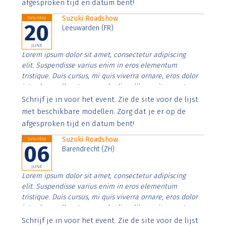
afgesproken tijd en datum bent!
Suzuki Roadshow
Saturday
20
Leeuwarden (FR)
JUNE
Lorem ipsum dolor sit amet, consectetur adipiscing
elit. Suspendisse varius enim in eros elementum
tristique. Duis cursus, mi quis viverra ornare, eros dolor
interdum nulla, ut commodo diam libero vitae erat.
Aenean faucibus nibh et justo cursus id rutrum lorem
Schrijf je in voor het event. Zie de site voor de lijst
imperdiet. Nunc ut sem vitae risus tristique posuere.
met beschikbare modellen. Zorg dat je er op de
afgesproken tijd en datum bent!
Suzuki Roadshow
Saturday
06
Barendrecht (ZH)
JUNE
Lorem ipsum dolor sit amet, consectetur adipiscing
elit. Suspendisse varius enim in eros elementum
tristique. Duis cursus, mi quis viverra ornare, eros dolor
interdum nulla, ut commodo diam libero vitae erat.
Aenean faucibus nibh et justo cursus id rutrum lorem
Schrijf je in voor het event. Zie de site voor de lijst