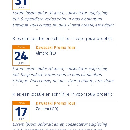
31
JULY
Lorem ipsum dolor sit amet, consectetur adipiscing
elit. Suspendisse varius enim in eros elementum
tristique. Duis cursus, mi quis viverra ornare, eros dolor
interdum nulla, ut commodo diam libero vitae erat.
Aenean faucibus nibh et justo cursus id rutrum lorem
Kies een locatie en schrijf je in voor jouw proefrit
imperdiet. Nunc ut sem vitae risus tristique posuere.
Kawasaki Promo Tour
Friday
24
Almere (FL)
JULY
Lorem ipsum dolor sit amet, consectetur adipiscing
elit. Suspendisse varius enim in eros elementum
tristique. Duis cursus, mi quis viverra ornare, eros dolor
interdum nulla, ut commodo diam libero vitae erat.
Aenean faucibus nibh et justo cursus id rutrum lorem
Kies een locatie en schrijf je in voor jouw proefrit
imperdiet. Nunc ut sem vitae risus tristique posuere.
Kawasaki Promo Tour
Friday
17
Zelhem (GD)
JULY
Lorem ipsum dolor sit amet, consectetur adipiscing