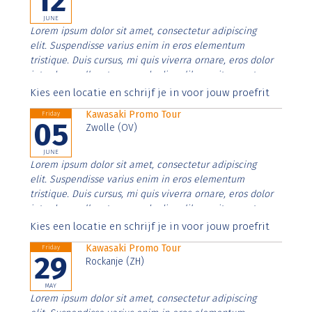
12
JUNE
Lorem ipsum dolor sit amet, consectetur adipiscing
elit. Suspendisse varius enim in eros elementum
tristique. Duis cursus, mi quis viverra ornare, eros dolor
interdum nulla, ut commodo diam libero vitae erat.
Aenean faucibus nibh et justo cursus id rutrum lorem
Kies een locatie en schrijf je in voor jouw proefrit
imperdiet. Nunc ut sem vitae risus tristique posuere.
Kawasaki Promo Tour
Friday
05
Zwolle (OV)
JUNE
Lorem ipsum dolor sit amet, consectetur adipiscing
elit. Suspendisse varius enim in eros elementum
tristique. Duis cursus, mi quis viverra ornare, eros dolor
interdum nulla, ut commodo diam libero vitae erat.
Aenean faucibus nibh et justo cursus id rutrum lorem
Kies een locatie en schrijf je in voor jouw proefrit
imperdiet. Nunc ut sem vitae risus tristique posuere.
Kawasaki Promo Tour
Friday
29
Rockanje (ZH)
MAY
Lorem ipsum dolor sit amet, consectetur adipiscing