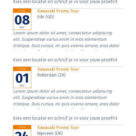
Aenean faucibus nibh et justo cursus id rutrum lorem
Kies een locatie en schrijf je in voor jouw proefrit
imperdiet. Nunc ut sem vitae risus tristique posuere.
Kawasaki Promo Tour
Friday
08
Ede (GD)
MAY
Lorem ipsum dolor sit amet, consectetur adipiscing
elit. Suspendisse varius enim in eros elementum
tristique. Duis cursus, mi quis viverra ornare, eros dolor
interdum nulla, ut commodo diam libero vitae erat.
Aenean faucibus nibh et justo cursus id rutrum lorem
Kies een locatie en schrijf je in voor jouw proefrit
imperdiet. Nunc ut sem vitae risus tristique posuere.
Kawasaki Promo Tour
Friday
01
Rotterdam (ZH)
MAY
Lorem ipsum dolor sit amet, consectetur adipiscing
elit. Suspendisse varius enim in eros elementum
tristique. Duis cursus, mi quis viverra ornare, eros dolor
interdum nulla, ut commodo diam libero vitae erat.
Aenean faucibus nibh et justo cursus id rutrum lorem
Kies een locatie en schrijf je in voor jouw proefrit
imperdiet. Nunc ut sem vitae risus tristique posuere.
Kawasaki Promo Tour
Friday
Nijeveen (DR)