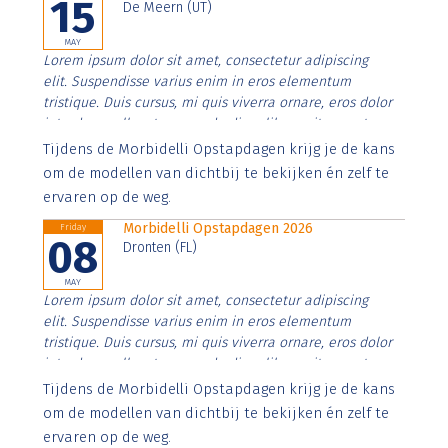
15
De Meern (UT)
MAY
Lorem ipsum dolor sit amet, consectetur adipiscing
elit. Suspendisse varius enim in eros elementum
tristique. Duis cursus, mi quis viverra ornare, eros dolor
interdum nulla, ut commodo diam libero vitae erat.
Aenean faucibus nibh et justo cursus id rutrum lorem
Tijdens de Morbidelli Opstapdagen krijg je de kans
imperdiet. Nunc ut sem vitae risus tristique posuere.
om de modellen van dichtbij te bekijken én zelf te
ervaren op de weg.
Morbidelli Opstapdagen 2026
Friday
08
Dronten (FL)
MAY
Lorem ipsum dolor sit amet, consectetur adipiscing
elit. Suspendisse varius enim in eros elementum
tristique. Duis cursus, mi quis viverra ornare, eros dolor
interdum nulla, ut commodo diam libero vitae erat.
Aenean faucibus nibh et justo cursus id rutrum lorem
Tijdens de Morbidelli Opstapdagen krijg je de kans
imperdiet. Nunc ut sem vitae risus tristique posuere.
om de modellen van dichtbij te bekijken én zelf te
ervaren op de weg.