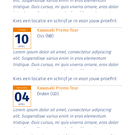
elit. Suspendisse varius enim in eros elementum
tristique. Duis cursus, mi quis viverra ornare, eros dolor
interdum nulla, ut commodo diam libero vitae erat.
Aenean faucibus nibh et justo cursus id rutrum lorem
Kies een locatie en schrijf je in voor jouw proefrit
imperdiet. Nunc ut sem vitae risus tristique posuere.
Kawasaki Promo Tour
Friday
10
Oss (NB)
APRIL
Lorem ipsum dolor sit amet, consectetur adipiscing
elit. Suspendisse varius enim in eros elementum
tristique. Duis cursus, mi quis viverra ornare, eros dolor
interdum nulla, ut commodo diam libero vitae erat.
Aenean faucibus nibh et justo cursus id rutrum lorem
Kies een locatie en schrijf je in voor jouw proefrit
imperdiet. Nunc ut sem vitae risus tristique posuere.
Kawasaki Promo Tour
Saturday
04
Druten (GD)
APRIL
Lorem ipsum dolor sit amet, consectetur adipiscing
elit. Suspendisse varius enim in eros elementum
tristique. Duis cursus, mi quis viverra ornare, eros dolor
interdum nulla, ut commodo diam libero vitae erat.