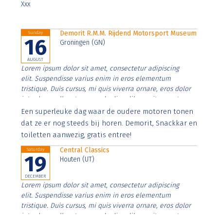
Xxx
Demorit R.M.M. Rijdend Motorsport Museum
Sunday
16
Groningen (GN)
AUGUST
Lorem ipsum dolor sit amet, consectetur adipiscing
elit. Suspendisse varius enim in eros elementum
tristique. Duis cursus, mi quis viverra ornare, eros dolor
interdum nulla, ut commodo diam libero vitae erat.
Aenean faucibus nibh et justo cursus id rutrum lorem
Een superleuke dag waar de oudere motoren tonen
imperdiet. Nunc ut sem vitae risus tristique posuere.
dat ze er nog steeds bij horen. Demorit, Snackkar en
toiletten aanwezig, gratis entree!
Central Classics
Saturday
19
Houten (UT)
DECEMBER
Lorem ipsum dolor sit amet, consectetur adipiscing
elit. Suspendisse varius enim in eros elementum
tristique. Duis cursus, mi quis viverra ornare, eros dolor
interdum nulla, ut commodo diam libero vitae erat.