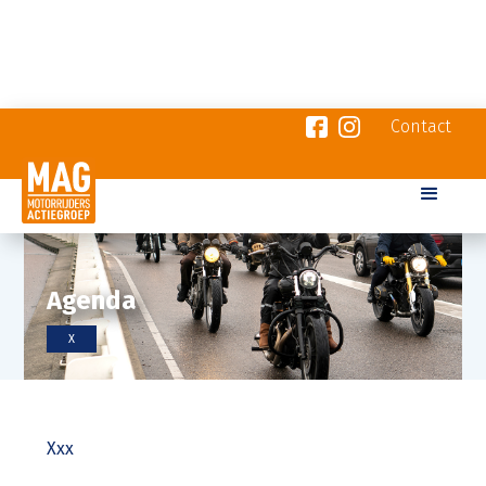
Contact
Agenda
X
Xxx