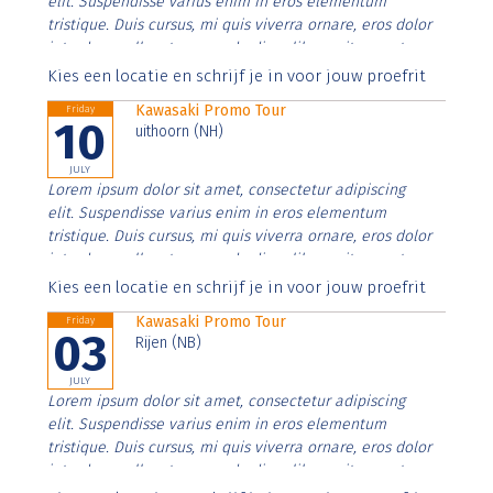
elit. Suspendisse varius enim in eros elementum
tristique. Duis cursus, mi quis viverra ornare, eros dolor
interdum nulla, ut commodo diam libero vitae erat.
Aenean faucibus nibh et justo cursus id rutrum lorem
Kies een locatie en schrijf je in voor jouw proefrit
imperdiet. Nunc ut sem vitae risus tristique posuere.
Kawasaki Promo Tour
Friday
10
uithoorn (NH)
JULY
Lorem ipsum dolor sit amet, consectetur adipiscing
elit. Suspendisse varius enim in eros elementum
tristique. Duis cursus, mi quis viverra ornare, eros dolor
interdum nulla, ut commodo diam libero vitae erat.
Aenean faucibus nibh et justo cursus id rutrum lorem
Kies een locatie en schrijf je in voor jouw proefrit
imperdiet. Nunc ut sem vitae risus tristique posuere.
Kawasaki Promo Tour
Friday
03
Rijen (NB)
JULY
Lorem ipsum dolor sit amet, consectetur adipiscing
elit. Suspendisse varius enim in eros elementum
tristique. Duis cursus, mi quis viverra ornare, eros dolor
interdum nulla, ut commodo diam libero vitae erat.