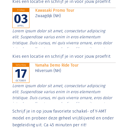
Aenean faucibus nibh et justo cursus id rutrum lorem
Kies een locatie en schrijf je in voor jouw proefrit
imperdiet. Nunc ut sem vitae risus tristique posuere.
Kawasaki Promo Tour
Friday
03
Zwaagdijk (NH)
APRIL
Lorem ipsum dolor sit amet, consectetur adipiscing
elit. Suspendisse varius enim in eros elementum
tristique. Duis cursus, mi quis viverra ornare, eros dolor
interdum nulla, ut commodo diam libero vitae erat.
Aenean faucibus nibh et justo cursus id rutrum lorem
Kies een locatie en schrijf je in voor jouw proefrit
imperdiet. Nunc ut sem vitae risus tristique posuere.
Yamaha Demo Ride Tour
Saturday
17
Hilversum (NH)
OCTOBER
Lorem ipsum dolor sit amet, consectetur adipiscing
elit. Suspendisse varius enim in eros elementum
tristique. Duis cursus, mi quis viverra ornare, eros dolor
interdum nulla, ut commodo diam libero vitae erat.
Aenean faucibus nibh et justo cursus id rutrum lorem
Schrijf je in op jouw favoriete schakel- of Y-AMT
imperdiet. Nunc ut sem vitae risus tristique posuere.
model en probeer deze geheel vrijblijvend en onder
begeleiding uit. Ca 45 minuten per rit!