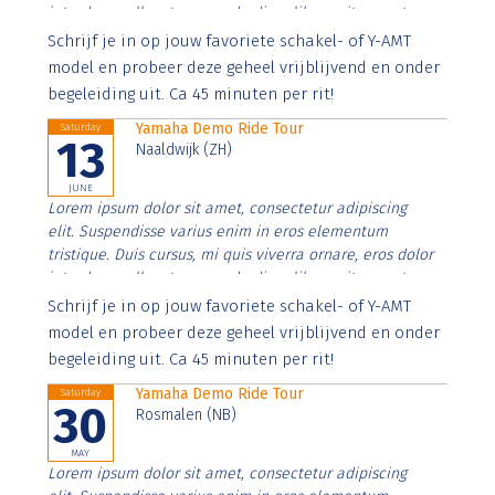
interdum nulla, ut commodo diam libero vitae erat.
Aenean faucibus nibh et justo cursus id rutrum lorem
Schrijf je in op jouw favoriete schakel- of Y-AMT
imperdiet. Nunc ut sem vitae risus tristique posuere.
model en probeer deze geheel vrijblijvend en onder
begeleiding uit. Ca 45 minuten per rit!
Yamaha Demo Ride Tour
Saturday
13
Naaldwijk (ZH)
JUNE
Lorem ipsum dolor sit amet, consectetur adipiscing
elit. Suspendisse varius enim in eros elementum
tristique. Duis cursus, mi quis viverra ornare, eros dolor
interdum nulla, ut commodo diam libero vitae erat.
Aenean faucibus nibh et justo cursus id rutrum lorem
Schrijf je in op jouw favoriete schakel- of Y-AMT
imperdiet. Nunc ut sem vitae risus tristique posuere.
model en probeer deze geheel vrijblijvend en onder
begeleiding uit. Ca 45 minuten per rit!
Yamaha Demo Ride Tour
Saturday
30
Rosmalen (NB)
MAY
Lorem ipsum dolor sit amet, consectetur adipiscing