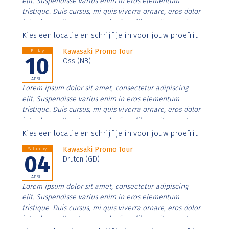
elit. Suspendisse varius enim in eros elementum
tristique. Duis cursus, mi quis viverra ornare, eros dolor
interdum nulla, ut commodo diam libero vitae erat.
Aenean faucibus nibh et justo cursus id rutrum lorem
Kies een locatie en schrijf je in voor jouw proefrit
imperdiet. Nunc ut sem vitae risus tristique posuere.
Kawasaki Promo Tour
Friday
10
Oss (NB)
APRIL
Lorem ipsum dolor sit amet, consectetur adipiscing
elit. Suspendisse varius enim in eros elementum
tristique. Duis cursus, mi quis viverra ornare, eros dolor
interdum nulla, ut commodo diam libero vitae erat.
Aenean faucibus nibh et justo cursus id rutrum lorem
Kies een locatie en schrijf je in voor jouw proefrit
imperdiet. Nunc ut sem vitae risus tristique posuere.
Kawasaki Promo Tour
Saturday
04
Druten (GD)
APRIL
Lorem ipsum dolor sit amet, consectetur adipiscing
elit. Suspendisse varius enim in eros elementum
tristique. Duis cursus, mi quis viverra ornare, eros dolor
interdum nulla, ut commodo diam libero vitae erat.