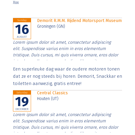
Xxx
Demorit R.M.M. Rijdend Motorsport Museum
Sunday
16
Groningen (GN)
AUGUST
Lorem ipsum dolor sit amet, consectetur adipiscing
elit. Suspendisse varius enim in eros elementum
tristique. Duis cursus, mi quis viverra ornare, eros dolor
interdum nulla, ut commodo diam libero vitae erat.
Aenean faucibus nibh et justo cursus id rutrum lorem
Een superleuke dag waar de oudere motoren tonen
imperdiet. Nunc ut sem vitae risus tristique posuere.
dat ze er nog steeds bij horen. Demorit, Snackkar en
toiletten aanwezig, gratis entree!
Central Classics
Saturday
19
Houten (UT)
DECEMBER
Lorem ipsum dolor sit amet, consectetur adipiscing
elit. Suspendisse varius enim in eros elementum
tristique. Duis cursus, mi quis viverra ornare, eros dolor
interdum nulla, ut commodo diam libero vitae erat.