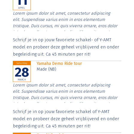
11
APRIL
Lorem ipsum dolor sit amet, consectetur adipiscing
elit. Suspendisse varius enim in eros elementum
tristique. Duis cursus, mi quis viverra ornare, eros dolor
interdum nulla, ut commodo diam libero vitae erat.
Aenean faucibus nibh et justo cursus id rutrum lorem
Schrijf je in op jouw favoriete schakel- of Y-AMT
imperdiet. Nunc ut sem vitae risus tristique posuere.
model en probeer deze geheel vrijblijvend en onder
begeleiding uit. Ca 45 minuten per rit!
Yamaha Demo Ride tour
Saturday
28
Made (NB)
MARCH
Lorem ipsum dolor sit amet, consectetur adipiscing
elit. Suspendisse varius enim in eros elementum
tristique. Duis cursus, mi quis viverra ornare, eros dolor
interdum nulla, ut commodo diam libero vitae erat.
Aenean faucibus nibh et justo cursus id rutrum lorem
Schrijf je in op jouw favoriete schakel of Y-AMT
imperdiet. Nunc ut sem vitae risus tristique posuere.
model en probeer deze geheel vrijblijvend en onder
begeleiding uit. Ca 45 minuten per rit!