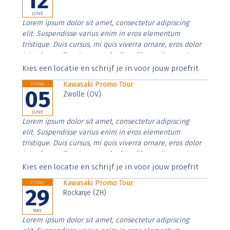
12
JUNE
Lorem ipsum dolor sit amet, consectetur adipiscing
elit. Suspendisse varius enim in eros elementum
tristique. Duis cursus, mi quis viverra ornare, eros dolor
interdum nulla, ut commodo diam libero vitae erat.
Aenean faucibus nibh et justo cursus id rutrum lorem
Kies een locatie en schrijf je in voor jouw proefrit
imperdiet. Nunc ut sem vitae risus tristique posuere.
Kawasaki Promo Tour
Friday
05
Zwolle (OV)
JUNE
Lorem ipsum dolor sit amet, consectetur adipiscing
elit. Suspendisse varius enim in eros elementum
tristique. Duis cursus, mi quis viverra ornare, eros dolor
interdum nulla, ut commodo diam libero vitae erat.
Aenean faucibus nibh et justo cursus id rutrum lorem
Kies een locatie en schrijf je in voor jouw proefrit
imperdiet. Nunc ut sem vitae risus tristique posuere.
Kawasaki Promo Tour
Friday
29
Rockanje (ZH)
MAY
Lorem ipsum dolor sit amet, consectetur adipiscing