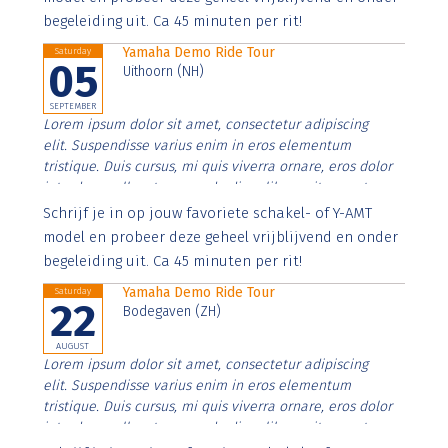
begeleiding uit. Ca 45 minuten per rit!
Yamaha Demo Ride Tour
Saturday
05
Uithoorn (NH)
SEPTEMBER
Lorem ipsum dolor sit amet, consectetur adipiscing
elit. Suspendisse varius enim in eros elementum
tristique. Duis cursus, mi quis viverra ornare, eros dolor
interdum nulla, ut commodo diam libero vitae erat.
Aenean faucibus nibh et justo cursus id rutrum lorem
Schrijf je in op jouw favoriete schakel- of Y-AMT
imperdiet. Nunc ut sem vitae risus tristique posuere.
model en probeer deze geheel vrijblijvend en onder
begeleiding uit. Ca 45 minuten per rit!
Yamaha Demo Ride Tour
Saturday
22
Bodegaven (ZH)
AUGUST
Lorem ipsum dolor sit amet, consectetur adipiscing
elit. Suspendisse varius enim in eros elementum
tristique. Duis cursus, mi quis viverra ornare, eros dolor
interdum nulla, ut commodo diam libero vitae erat.