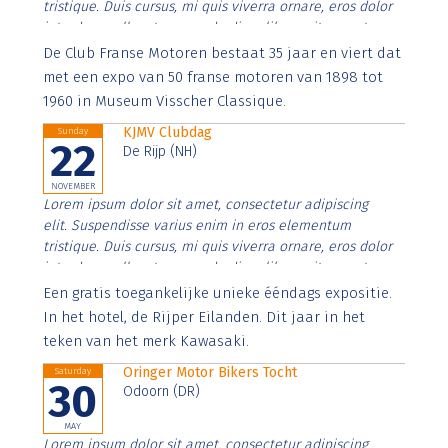
tristique. Duis cursus, mi quis viverra ornare, eros dolor
interdum nulla, ut commodo diam libero vitae erat.
Aenean faucibus nibh et justo cursus id rutrum lorem
De Club Franse Motoren bestaat 35 jaar en viert dat
imperdiet. Nunc ut sem vitae risus tristique posuere.
met een expo van 50 franse motoren van 1898 tot
1960 in Museum Visscher Classique.
KJMV Clubdag
Sunday
22
De Rijp (NH)
NOVEMBER
Lorem ipsum dolor sit amet, consectetur adipiscing
elit. Suspendisse varius enim in eros elementum
tristique. Duis cursus, mi quis viverra ornare, eros dolor
interdum nulla, ut commodo diam libero vitae erat.
Aenean faucibus nibh et justo cursus id rutrum lorem
Een gratis toegankelijke unieke ééndags expositie.
imperdiet. Nunc ut sem vitae risus tristique posuere.
In het hotel, de Rijper Eilanden. Dit jaar in het
teken van het merk Kawasaki.
Oringer Motor Bikers Tocht
Saturday
30
Odoorn (DR)
MAY
Lorem ipsum dolor sit amet, consectetur adipiscing