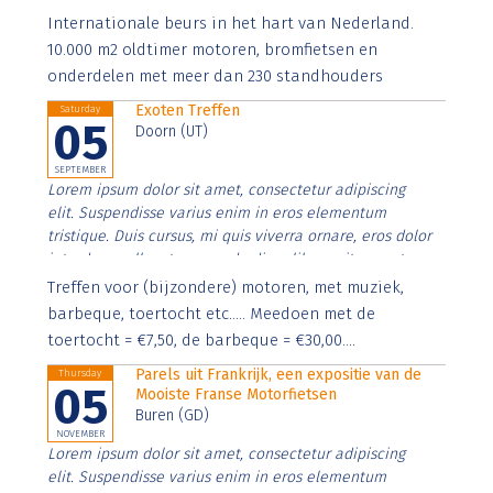
Aenean faucibus nibh et justo cursus id rutrum lorem
Internationale beurs in het hart van Nederland.
imperdiet. Nunc ut sem vitae risus tristique posuere.
10.000 m2 oldtimer motoren, bromfietsen en
onderdelen met meer dan 230 standhouders
Exoten Treffen
Saturday
05
Doorn (UT)
SEPTEMBER
Lorem ipsum dolor sit amet, consectetur adipiscing
elit. Suspendisse varius enim in eros elementum
tristique. Duis cursus, mi quis viverra ornare, eros dolor
interdum nulla, ut commodo diam libero vitae erat.
Aenean faucibus nibh et justo cursus id rutrum lorem
Treffen voor (bijzondere) motoren, met muziek,
imperdiet. Nunc ut sem vitae risus tristique posuere.
barbeque, toertocht etc..... Meedoen met de
toertocht = €7,50, de barbeque = €30,00....
Parels uit Frankrijk, een expositie van de
Thursday
05
Mooiste Franse Motorfietsen
Buren (GD)
NOVEMBER
Lorem ipsum dolor sit amet, consectetur adipiscing
elit. Suspendisse varius enim in eros elementum