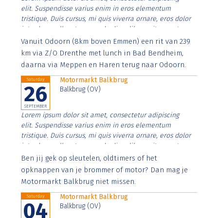
elit. Suspendisse varius enim in eros elementum
tristique. Duis cursus, mi quis viverra ornare, eros dolor
interdum nulla, ut commodo diam libero vitae erat.
Aenean faucibus nibh et justo cursus id rutrum lorem
Vanuit Odoorn (8km boven Emmen) een rit van 239
imperdiet. Nunc ut sem vitae risus tristique posuere.
km via Z/O Drenthe met lunch in Bad Bendheim,
daarna via Meppen en Haren terug naar Odoorn.
Motormarkt Balkbrug
Saturday
26
Balkbrug (OV)
SEPTEMBER
Lorem ipsum dolor sit amet, consectetur adipiscing
elit. Suspendisse varius enim in eros elementum
tristique. Duis cursus, mi quis viverra ornare, eros dolor
interdum nulla, ut commodo diam libero vitae erat.
Aenean faucibus nibh et justo cursus id rutrum lorem
Ben jij gek op sleutelen, oldtimers of het
imperdiet. Nunc ut sem vitae risus tristique posuere.
opknappen van je brommer of motor? Dan mag je
Motormarkt Balkbrug niet missen.
Motormarkt Balkbrug
Saturday
04
Balkbrug (OV)