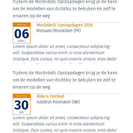
Aenean faucibus nibh et justo cursus id rutrum lorem
Tijdens de Morbidelli Opstapdagen krijg je de kans
imperdiet. Nunc ut sem vitae risus tristique posuere.
om de modellen van dichtbij te bekijken én zelf te
ervaren op de weg
Morbidelli Opstapdagen 2026
Monday
06
Menaam/Menaldum (FR)
APRIL
Lorem ipsum dolor sit amet, consectetur adipiscing
elit. Suspendisse varius enim in eros elementum
tristique. Duis cursus, mi quis viverra ornare, eros dolor
interdum nulla, ut commodo diam libero vitae erat.
Aenean faucibus nibh et justo cursus id rutrum lorem
Tijdens de Morbidelli Opstapdagen krijg je de kans
imperdiet. Nunc ut sem vitae risus tristique posuere.
om de modellen van dichtbij te bekijken én zelf te
ervaren op de weg.
Riders Festival
Saturday
30
Autotron Rosmalen (NB)
MAY
Lorem ipsum dolor sit amet, consectetur adipiscing
elit. Suspendisse varius enim in eros elementum
tristique. Duis cursus, mi quis viverra ornare, eros dolor