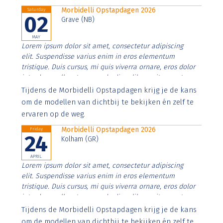
Morbidelli Opstapdagen 2026
Saturday
02
Grave (NB)
MAY
Lorem ipsum dolor sit amet, consectetur adipiscing
elit. Suspendisse varius enim in eros elementum
tristique. Duis cursus, mi quis viverra ornare, eros dolor
interdum nulla, ut commodo diam libero vitae erat.
Aenean faucibus nibh et justo cursus id rutrum lorem
Tijdens de Morbidelli Opstapdagen krijg je de kans
imperdiet. Nunc ut sem vitae risus tristique posuere.
om de modellen van dichtbij te bekijken én zelf te
ervaren op de weg.
Morbidelli Opstapdagen 2026
Friday
24
Kolham (GR)
APRIL
Lorem ipsum dolor sit amet, consectetur adipiscing
elit. Suspendisse varius enim in eros elementum
tristique. Duis cursus, mi quis viverra ornare, eros dolor
interdum nulla, ut commodo diam libero vitae erat.
Aenean faucibus nibh et justo cursus id rutrum lorem
Tijdens de Morbidelli Opstapdagen krijg je de kans
imperdiet. Nunc ut sem vitae risus tristique posuere.
om de modellen van dichtbij te bekijken én zelf te