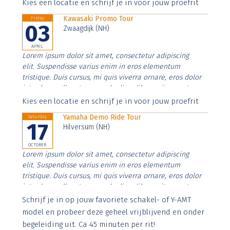
Aenean faucibus nibh et justo cursus id rutrum lorem
Kies een locatie en schrijf je in voor jouw proefrit
imperdiet. Nunc ut sem vitae risus tristique posuere.
Kawasaki Promo Tour
Friday
03
Zwaagdijk (NH)
APRIL
Lorem ipsum dolor sit amet, consectetur adipiscing
elit. Suspendisse varius enim in eros elementum
tristique. Duis cursus, mi quis viverra ornare, eros dolor
interdum nulla, ut commodo diam libero vitae erat.
Aenean faucibus nibh et justo cursus id rutrum lorem
Kies een locatie en schrijf je in voor jouw proefrit
imperdiet. Nunc ut sem vitae risus tristique posuere.
Yamaha Demo Ride Tour
Saturday
17
Hilversum (NH)
OCTOBER
Lorem ipsum dolor sit amet, consectetur adipiscing
elit. Suspendisse varius enim in eros elementum
tristique. Duis cursus, mi quis viverra ornare, eros dolor
interdum nulla, ut commodo diam libero vitae erat.
Aenean faucibus nibh et justo cursus id rutrum lorem
Schrijf je in op jouw favoriete schakel- of Y-AMT
imperdiet. Nunc ut sem vitae risus tristique posuere.
model en probeer deze geheel vrijblijvend en onder
begeleiding uit. Ca 45 minuten per rit!