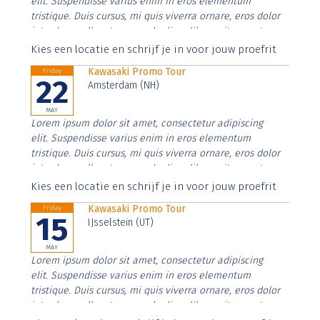
elit. Suspendisse varius enim in eros elementum
tristique. Duis cursus, mi quis viverra ornare, eros dolor
interdum nulla, ut commodo diam libero vitae erat.
Aenean faucibus nibh et justo cursus id rutrum lorem
Kies een locatie en schrijf je in voor jouw proefrit
imperdiet. Nunc ut sem vitae risus tristique posuere.
Kawasaki Promo Tour
Friday
22
Amsterdam (NH)
MAY
Lorem ipsum dolor sit amet, consectetur adipiscing
elit. Suspendisse varius enim in eros elementum
tristique. Duis cursus, mi quis viverra ornare, eros dolor
interdum nulla, ut commodo diam libero vitae erat.
Aenean faucibus nibh et justo cursus id rutrum lorem
Kies een locatie en schrijf je in voor jouw proefrit
imperdiet. Nunc ut sem vitae risus tristique posuere.
Kawasaki Promo Tour
Friday
15
IJsselstein (UT)
MAY
Lorem ipsum dolor sit amet, consectetur adipiscing
elit. Suspendisse varius enim in eros elementum
tristique. Duis cursus, mi quis viverra ornare, eros dolor
interdum nulla, ut commodo diam libero vitae erat.