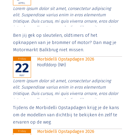
APRIL
Lorem ipsum dolor sit amet, consectetur adipiscing
elit. Suspendisse varius enim in eros elementum
tristique. Duis cursus, mi quis viverra ornare, eros dolor
interdum nulla, ut commodo diam libero vitae erat.
Aenean faucibus nibh et justo cursus id rutrum lorem
Ben jij gek op sleutelen, oldtimers of het
imperdiet. Nunc ut sem vitae risus tristique posuere.
opknappen van je brommer of motor? Dan mag je
Motormarkt Balkbrug niet missen.
Morbidelli Opstapdagen 2026
Friday
22
Hoofddorp (NH)
MAY
Lorem ipsum dolor sit amet, consectetur adipiscing
elit. Suspendisse varius enim in eros elementum
tristique. Duis cursus, mi quis viverra ornare, eros dolor
interdum nulla, ut commodo diam libero vitae erat.
Aenean faucibus nibh et justo cursus id rutrum lorem
Tijdens de Morbidelli Opstapdagen krijg je de kans
imperdiet. Nunc ut sem vitae risus tristique posuere.
om de modellen van dichtbij te bekijken én zelf te
ervaren op de weg.
Morbidelli Opstapdagen 2026
Friday