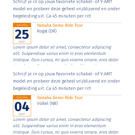
Aenean faucibus nibh et justo cursus id rutrum lorem
Schrijf je in op jouw favoriete schakel- of Y-AMT
imperdiet. Nunc ut sem vitae risus tristique posuere.
model en probeer deze geheel vrijblijvend en onder
begeleiding uit. Ca 45 minuten per rit!
Yamaha Demo Ride Tour
Saturday
25
Rogat (DR)
JULY
Lorem ipsum dolor sit amet, consectetur adipiscing
elit. Suspendisse varius enim in eros elementum
tristique. Duis cursus, mi quis viverra ornare, eros dolor
interdum nulla, ut commodo diam libero vitae erat.
Aenean faucibus nibh et justo cursus id rutrum lorem
Schrijf je in op jouw favoriete schakel- of Y-AMT
imperdiet. Nunc ut sem vitae risus tristique posuere.
model en probeer deze geheel vrijblijvend en onder
begeleiding uit. Ca 45 minuten per rit!
Yamaha Demo Ride Tour
Saturday
04
Volkel (NB)
JULY
Lorem ipsum dolor sit amet, consectetur adipiscing
elit. Suspendisse varius enim in eros elementum
tristique. Duis cursus, mi quis viverra ornare, eros dolor