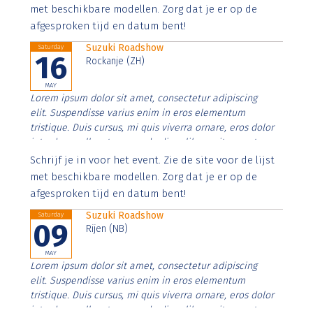
imperdiet. Nunc ut sem vitae risus tristique posuere.
met beschikbare modellen. Zorg dat je er op de
afgesproken tijd en datum bent!
Suzuki Roadshow
Saturday
16
Rockanje (ZH)
MAY
Lorem ipsum dolor sit amet, consectetur adipiscing
elit. Suspendisse varius enim in eros elementum
tristique. Duis cursus, mi quis viverra ornare, eros dolor
interdum nulla, ut commodo diam libero vitae erat.
Aenean faucibus nibh et justo cursus id rutrum lorem
Schrijf je in voor het event. Zie de site voor de lijst
imperdiet. Nunc ut sem vitae risus tristique posuere.
met beschikbare modellen. Zorg dat je er op de
afgesproken tijd en datum bent!
Suzuki Roadshow
Saturday
09
Rijen (NB)
MAY
Lorem ipsum dolor sit amet, consectetur adipiscing
elit. Suspendisse varius enim in eros elementum
tristique. Duis cursus, mi quis viverra ornare, eros dolor
interdum nulla, ut commodo diam libero vitae erat.