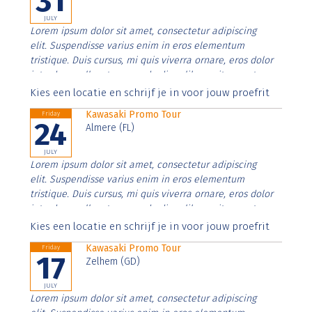
31
JULY
Lorem ipsum dolor sit amet, consectetur adipiscing
elit. Suspendisse varius enim in eros elementum
tristique. Duis cursus, mi quis viverra ornare, eros dolor
interdum nulla, ut commodo diam libero vitae erat.
Aenean faucibus nibh et justo cursus id rutrum lorem
Kies een locatie en schrijf je in voor jouw proefrit
imperdiet. Nunc ut sem vitae risus tristique posuere.
Kawasaki Promo Tour
Friday
24
Almere (FL)
JULY
Lorem ipsum dolor sit amet, consectetur adipiscing
elit. Suspendisse varius enim in eros elementum
tristique. Duis cursus, mi quis viverra ornare, eros dolor
interdum nulla, ut commodo diam libero vitae erat.
Aenean faucibus nibh et justo cursus id rutrum lorem
Kies een locatie en schrijf je in voor jouw proefrit
imperdiet. Nunc ut sem vitae risus tristique posuere.
Kawasaki Promo Tour
Friday
17
Zelhem (GD)
JULY
Lorem ipsum dolor sit amet, consectetur adipiscing