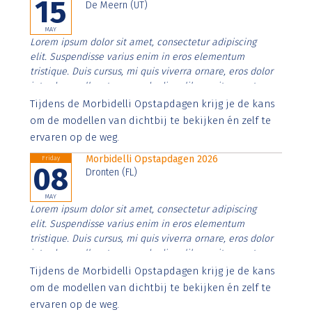
15
De Meern (UT)
MAY
Lorem ipsum dolor sit amet, consectetur adipiscing
elit. Suspendisse varius enim in eros elementum
tristique. Duis cursus, mi quis viverra ornare, eros dolor
interdum nulla, ut commodo diam libero vitae erat.
Aenean faucibus nibh et justo cursus id rutrum lorem
Tijdens de Morbidelli Opstapdagen krijg je de kans
imperdiet. Nunc ut sem vitae risus tristique posuere.
om de modellen van dichtbij te bekijken én zelf te
ervaren op de weg.
Morbidelli Opstapdagen 2026
Friday
08
Dronten (FL)
MAY
Lorem ipsum dolor sit amet, consectetur adipiscing
elit. Suspendisse varius enim in eros elementum
tristique. Duis cursus, mi quis viverra ornare, eros dolor
interdum nulla, ut commodo diam libero vitae erat.
Aenean faucibus nibh et justo cursus id rutrum lorem
Tijdens de Morbidelli Opstapdagen krijg je de kans
imperdiet. Nunc ut sem vitae risus tristique posuere.
om de modellen van dichtbij te bekijken én zelf te
ervaren op de weg.