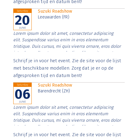
afgesproken tijd en datum bent!
Suzuki Roadshow
Saturday
20
Leeuwarden (FR)
JUNE
Lorem ipsum dolor sit amet, consectetur adipiscing
elit. Suspendisse varius enim in eros elementum
tristique. Duis cursus, mi quis viverra ornare, eros dolor
interdum nulla, ut commodo diam libero vitae erat.
Aenean faucibus nibh et justo cursus id rutrum lorem
Schrijf je in voor het event. Zie de site voor de lijst
imperdiet. Nunc ut sem vitae risus tristique posuere.
met beschikbare modellen. Zorg dat je er op de
afgesproken tijd en datum bent!
Suzuki Roadshow
Saturday
06
Barendrecht (ZH)
JUNE
Lorem ipsum dolor sit amet, consectetur adipiscing
elit. Suspendisse varius enim in eros elementum
tristique. Duis cursus, mi quis viverra ornare, eros dolor
interdum nulla, ut commodo diam libero vitae erat.
Aenean faucibus nibh et justo cursus id rutrum lorem
Schrijf je in voor het event. Zie de site voor de lijst