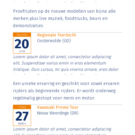
interdum nulla, ut commodo diam libero vitae erat.
Aenean faucibus nibh et justo cursus id rutrum lorem
Proefrijden op de nieuwe modellen van bijna alle
imperdiet. Nunc ut sem vitae risus tristique posuere.
merken plus live muziek, foodtrucks, beurs en
demonstraties
Regionale Toertocht
Saturday
20
Oosterwolde (GD)
JUNE
Lorem ipsum dolor sit amet, consectetur adipiscing
elit. Suspendisse varius enim in eros elementum
tristique. Duis cursus, mi quis viverra ornare, eros dolor
interdum nulla, ut commodo diam libero vitae erat.
Aenean faucibus nibh et justo cursus id rutrum lorem
Een unieke ervaring en geschikt voor zowel ervaren
imperdiet. Nunc ut sem vitae risus tristique posuere.
rijders als beginnende rijders. Er wordt onderweg
regelmatig gestopt voor mens en motor.
Kawasaki Promo Tour
Friday
27
Nieuw Weerdinge (DR)
MARCH
Lorem ipsum dolor sit amet, consectetur adipiscing