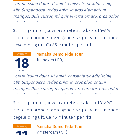
Lorem ipsum dolor sit amet, consectetur adipiscing
elit. Suspendisse varius enim in eros elementum
tristique. Duis cursus, mi quis viverra ornare, eros dolor
interdum nulla, ut commodo diam libero vitae erat.
Aenean faucibus nibh et justo cursus id rutrum lorem
Schrijf je in op jouw favoriete schakel- of Y-AMT
imperdiet. Nunc ut sem vitae risus tristique posuere.
model en probeer deze geheel vrijblijvend en onder
begeleiding uit. Ca 45 minuten per rit!
Yamaha Demo Ride Tour
Saturday
18
Nijmegen (GD)
APRIL
Lorem ipsum dolor sit amet, consectetur adipiscing
elit. Suspendisse varius enim in eros elementum
tristique. Duis cursus, mi quis viverra ornare, eros dolor
interdum nulla, ut commodo diam libero vitae erat.
Aenean faucibus nibh et justo cursus id rutrum lorem
Schrijf je in op jouw favoriete schakel- of Y-AMT
imperdiet. Nunc ut sem vitae risus tristique posuere.
model en probeer deze geheel vrijblijvend en onder
begeleiding uit. Ca 45 minuten per rit!
Yamaha Demo Ride Tour
Saturday
Amsterdam (NH)