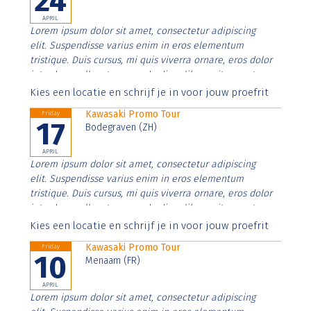
24
APRIL
Lorem ipsum dolor sit amet, consectetur adipiscing
elit. Suspendisse varius enim in eros elementum
tristique. Duis cursus, mi quis viverra ornare, eros dolor
interdum nulla, ut commodo diam libero vitae erat.
Aenean faucibus nibh et justo cursus id rutrum lorem
Kies een locatie en schrijf je in voor jouw proefrit
imperdiet. Nunc ut sem vitae risus tristique posuere.
Kawasaki Promo Tour
Friday
17
Bodegraven (ZH)
APRIL
Lorem ipsum dolor sit amet, consectetur adipiscing
elit. Suspendisse varius enim in eros elementum
tristique. Duis cursus, mi quis viverra ornare, eros dolor
interdum nulla, ut commodo diam libero vitae erat.
Aenean faucibus nibh et justo cursus id rutrum lorem
Kies een locatie en schrijf je in voor jouw proefrit
imperdiet. Nunc ut sem vitae risus tristique posuere.
Kawasaki Promo Tour
Friday
10
Menaam (FR)
APRIL
Lorem ipsum dolor sit amet, consectetur adipiscing