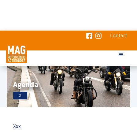
Contact
Agenda
X
Xxx