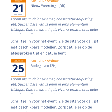
Susuki Roadshow
Friday
21
NIeuw Weerdinge (DR)
AUGUST
Lorem ipsum dolor sit amet, consectetur adipiscing
elit. Suspendisse varius enim in eros elementum
tristique. Duis cursus, mi quis viverra ornare, eros dolor
interdum nulla, ut commodo diam libero vitae erat.
Aenean faucibus nibh et justo cursus id rutrum lorem
Schrijf je in voor het event. Zie de site voor de lijst
imperdiet. Nunc ut sem vitae risus tristique posuere.
met beschikbare modellen. Zorg dat je er op de
afgesproken tijd en datum bent!
Suzuki Roadshow
Saturday
25
Bodegraven (ZH)
JULY
Lorem ipsum dolor sit amet, consectetur adipiscing
elit. Suspendisse varius enim in eros elementum
tristique. Duis cursus, mi quis viverra ornare, eros dolor
interdum nulla, ut commodo diam libero vitae erat.
Aenean faucibus nibh et justo cursus id rutrum lorem
Schrijf je in voor het event. Zie de site voor de lijst
imperdiet. Nunc ut sem vitae risus tristique posuere.
met beschikbare modellen. Zorg dat je er op de