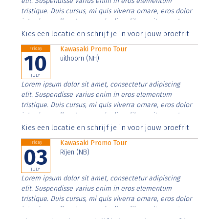
elit. Suspendisse varius enim in eros elementum
tristique. Duis cursus, mi quis viverra ornare, eros dolor
interdum nulla, ut commodo diam libero vitae erat.
Aenean faucibus nibh et justo cursus id rutrum lorem
Kies een locatie en schrijf je in voor jouw proefrit
imperdiet. Nunc ut sem vitae risus tristique posuere.
Kawasaki Promo Tour
Friday
10
uithoorn (NH)
JULY
Lorem ipsum dolor sit amet, consectetur adipiscing
elit. Suspendisse varius enim in eros elementum
tristique. Duis cursus, mi quis viverra ornare, eros dolor
interdum nulla, ut commodo diam libero vitae erat.
Aenean faucibus nibh et justo cursus id rutrum lorem
Kies een locatie en schrijf je in voor jouw proefrit
imperdiet. Nunc ut sem vitae risus tristique posuere.
Kawasaki Promo Tour
Friday
03
Rijen (NB)
JULY
Lorem ipsum dolor sit amet, consectetur adipiscing
elit. Suspendisse varius enim in eros elementum
tristique. Duis cursus, mi quis viverra ornare, eros dolor
interdum nulla, ut commodo diam libero vitae erat.