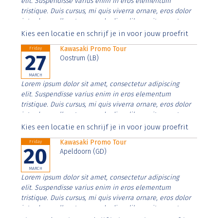
elit. Suspendisse varius enim in eros elementum
tristique. Duis cursus, mi quis viverra ornare, eros dolor
interdum nulla, ut commodo diam libero vitae erat.
Aenean faucibus nibh et justo cursus id rutrum lorem
Kies een locatie en schrijf je in voor jouw proefrit
imperdiet. Nunc ut sem vitae risus tristique posuere.
Kawasaki Promo Tour
Friday
27
Oostrum (LB)
MARCH
Lorem ipsum dolor sit amet, consectetur adipiscing
elit. Suspendisse varius enim in eros elementum
tristique. Duis cursus, mi quis viverra ornare, eros dolor
interdum nulla, ut commodo diam libero vitae erat.
Aenean faucibus nibh et justo cursus id rutrum lorem
Kies een locatie en schrijf je in voor jouw proefrit
imperdiet. Nunc ut sem vitae risus tristique posuere.
Kawasaki Promo Tour
Friday
20
Apeldoorn (GD)
MARCH
Lorem ipsum dolor sit amet, consectetur adipiscing
elit. Suspendisse varius enim in eros elementum
tristique. Duis cursus, mi quis viverra ornare, eros dolor
interdum nulla, ut commodo diam libero vitae erat.