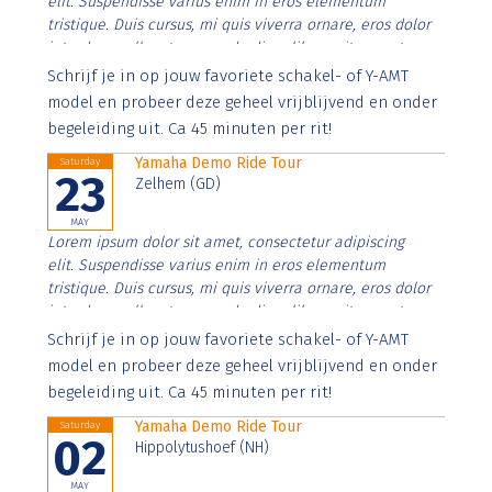
elit. Suspendisse varius enim in eros elementum
tristique. Duis cursus, mi quis viverra ornare, eros dolor
interdum nulla, ut commodo diam libero vitae erat.
Aenean faucibus nibh et justo cursus id rutrum lorem
Schrijf je in op jouw favoriete schakel- of Y-AMT
imperdiet. Nunc ut sem vitae risus tristique posuere.
model en probeer deze geheel vrijblijvend en onder
begeleiding uit. Ca 45 minuten per rit!
Yamaha Demo Ride Tour
Saturday
23
Zelhem (GD)
MAY
Lorem ipsum dolor sit amet, consectetur adipiscing
elit. Suspendisse varius enim in eros elementum
tristique. Duis cursus, mi quis viverra ornare, eros dolor
interdum nulla, ut commodo diam libero vitae erat.
Aenean faucibus nibh et justo cursus id rutrum lorem
Schrijf je in op jouw favoriete schakel- of Y-AMT
imperdiet. Nunc ut sem vitae risus tristique posuere.
model en probeer deze geheel vrijblijvend en onder
begeleiding uit. Ca 45 minuten per rit!
Yamaha Demo Ride Tour
Saturday
02
Hippolytushoef (NH)
MAY