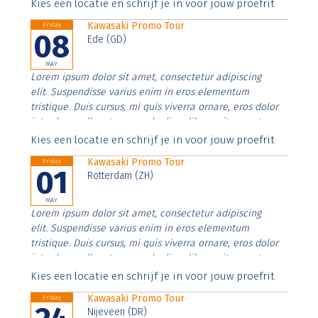
Aenean faucibus nibh et justo cursus id rutrum lorem
Kies een locatie en schrijf je in voor jouw proefrit
imperdiet. Nunc ut sem vitae risus tristique posuere.
Kawasaki Promo Tour
Friday
08
Ede (GD)
MAY
Lorem ipsum dolor sit amet, consectetur adipiscing
elit. Suspendisse varius enim in eros elementum
tristique. Duis cursus, mi quis viverra ornare, eros dolor
interdum nulla, ut commodo diam libero vitae erat.
Aenean faucibus nibh et justo cursus id rutrum lorem
Kies een locatie en schrijf je in voor jouw proefrit
imperdiet. Nunc ut sem vitae risus tristique posuere.
Kawasaki Promo Tour
Friday
01
Rotterdam (ZH)
MAY
Lorem ipsum dolor sit amet, consectetur adipiscing
elit. Suspendisse varius enim in eros elementum
tristique. Duis cursus, mi quis viverra ornare, eros dolor
interdum nulla, ut commodo diam libero vitae erat.
Aenean faucibus nibh et justo cursus id rutrum lorem
Kies een locatie en schrijf je in voor jouw proefrit
imperdiet. Nunc ut sem vitae risus tristique posuere.
Kawasaki Promo Tour
Friday
Nijeveen (DR)