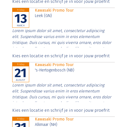
Aenean faucibus nibh et justo cursus id rutrum lorem
Kies een locatie en schrijf je in voor jouw proefrit
imperdiet. Nunc ut sem vitae risus tristique posuere.
Kawasaki Promo Tour
Friday
13
Leek (GN)
MARCH
Lorem ipsum dolor sit amet, consectetur adipiscing
elit. Suspendisse varius enim in eros elementum
tristique. Duis cursus, mi quis viverra ornare, eros dolor
interdum nulla, ut commodo diam libero vitae erat.
Aenean faucibus nibh et justo cursus id rutrum lorem
Kies een locatie en schrijf je in voor jouw proefrit
imperdiet. Nunc ut sem vitae risus tristique posuere.
Kawasaki Promo Tour
Friday
21
's-Hertogenbosch (NB)
AUGUST
Lorem ipsum dolor sit amet, consectetur adipiscing
elit. Suspendisse varius enim in eros elementum
tristique. Duis cursus, mi quis viverra ornare, eros dolor
interdum nulla, ut commodo diam libero vitae erat.
Aenean faucibus nibh et justo cursus id rutrum lorem
Kies een locatie en schrijf je in voor jouw proefrit
imperdiet. Nunc ut sem vitae risus tristique posuere.
Kawasaki Promo Tour
Friday
Alkmaar (NH)