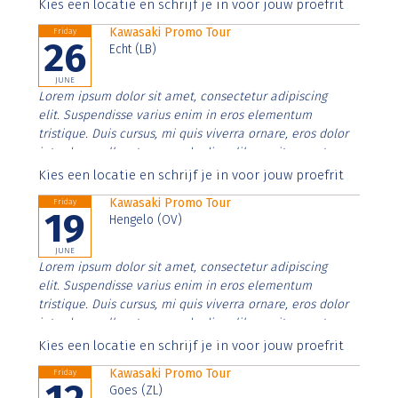
Aenean faucibus nibh et justo cursus id rutrum lorem
Kies een locatie en schrijf je in voor jouw proefrit
imperdiet. Nunc ut sem vitae risus tristique posuere.
Kawasaki Promo Tour
Friday
26
Echt (LB)
JUNE
Lorem ipsum dolor sit amet, consectetur adipiscing
elit. Suspendisse varius enim in eros elementum
tristique. Duis cursus, mi quis viverra ornare, eros dolor
interdum nulla, ut commodo diam libero vitae erat.
Aenean faucibus nibh et justo cursus id rutrum lorem
Kies een locatie en schrijf je in voor jouw proefrit
imperdiet. Nunc ut sem vitae risus tristique posuere.
Kawasaki Promo Tour
Friday
19
Hengelo (OV)
JUNE
Lorem ipsum dolor sit amet, consectetur adipiscing
elit. Suspendisse varius enim in eros elementum
tristique. Duis cursus, mi quis viverra ornare, eros dolor
interdum nulla, ut commodo diam libero vitae erat.
Aenean faucibus nibh et justo cursus id rutrum lorem
Kies een locatie en schrijf je in voor jouw proefrit
imperdiet. Nunc ut sem vitae risus tristique posuere.
Kawasaki Promo Tour
Friday
Goes (ZL)