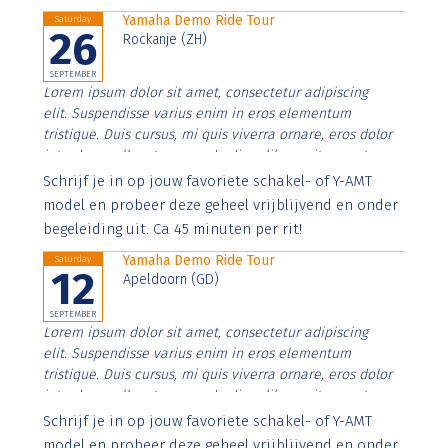
Yamaha Demo Ride Tour
Saturday
26
Rockanje (ZH)
SEPTEMBER
Lorem ipsum dolor sit amet, consectetur adipiscing
elit. Suspendisse varius enim in eros elementum
tristique. Duis cursus, mi quis viverra ornare, eros dolor
interdum nulla, ut commodo diam libero vitae erat.
Aenean faucibus nibh et justo cursus id rutrum lorem
Schrijf je in op jouw favoriete schakel- of Y-AMT
imperdiet. Nunc ut sem vitae risus tristique posuere.
model en probeer deze geheel vrijblijvend en onder
begeleiding uit. Ca 45 minuten per rit!
Yamaha Demo Ride Tour
Saturday
12
Apeldoorn (GD)
SEPTEMBER
Lorem ipsum dolor sit amet, consectetur adipiscing
elit. Suspendisse varius enim in eros elementum
tristique. Duis cursus, mi quis viverra ornare, eros dolor
interdum nulla, ut commodo diam libero vitae erat.
Aenean faucibus nibh et justo cursus id rutrum lorem
Schrijf je in op jouw favoriete schakel- of Y-AMT
imperdiet. Nunc ut sem vitae risus tristique posuere.
model en probeer deze geheel vrijblijvend en onder