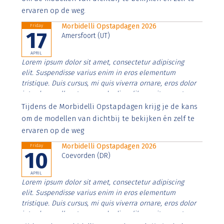
ervaren op de weg.
Morbidelli Opstapdagen 2026
Friday
17
Amersfoort (UT)
APRIL
Lorem ipsum dolor sit amet, consectetur adipiscing
elit. Suspendisse varius enim in eros elementum
tristique. Duis cursus, mi quis viverra ornare, eros dolor
interdum nulla, ut commodo diam libero vitae erat.
Aenean faucibus nibh et justo cursus id rutrum lorem
Tijdens de Morbidelli Opstapdagen krijg je de kans
imperdiet. Nunc ut sem vitae risus tristique posuere.
om de modellen van dichtbij te bekijken én zelf te
ervaren op de weg
Morbidelli Opstapdagen 2026
Friday
10
Coevorden (DR)
APRIL
Lorem ipsum dolor sit amet, consectetur adipiscing
elit. Suspendisse varius enim in eros elementum
tristique. Duis cursus, mi quis viverra ornare, eros dolor
interdum nulla, ut commodo diam libero vitae erat.