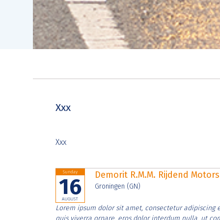
Xxx
Xxx
Sunday
Demorit R.M.M. Rijdend Moto
16
Groningen (GN)
AUGUST
Lorem ipsum dolor sit amet, consectetur adipiscing e
quis viverra ornare, eros dolor interdum nulla, ut c