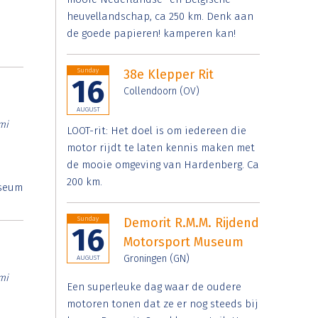
heuvellandschap, ca 250 km. Denk aan
de goede papieren! kamperen kan!
Sunday
38e Klepper Rit
16
Collendoorn (OV)
AUGUST
mi
LOOT-rit: Het doel is om iedereen die
motor rijdt te laten kennis maken met
de mooie omgeving van Hardenberg. Ca
200 km.
useum
Sunday
Demorit R.M.M. Rijdend
16
Motorsport Museum
Groningen (GN)
AUGUST
mi
Een superleuke dag waar de oudere
motoren tonen dat ze er nog steeds bij