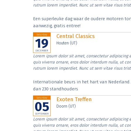
rutrum lorem imperdiet. Nunc ut sem vitae risus tris
Een superleuke dag waar de oudere motoren tonen
aanwezig, gratis entree!
Saturday
Central Classics
19
Houten (UT)
DECEMBER
Lorem ipsum dolor sit amet, consectetur adipiscing e
quis viverra ornare, eros dolor interdum nulla, ut c
rutrum lorem imperdiet. Nunc ut sem vitae risus tris
Internationale beurs in het hart van Nederland
dan 230 standhouders
Saturday
Exoten Treffen
05
Doorn (UT)
SEPTEMBER
Lorem ipsum dolor sit amet, consectetur adipiscing e
quis viverra ornare, eros dolor interdum nulla, ut c