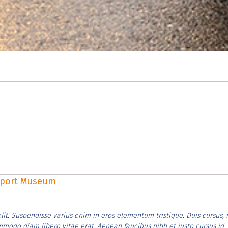
rsport Museum
lit. Suspendisse varius enim in eros elementum tristique. Duis cursus, 
ommodo diam libero vitae erat. Aenean faucibus nibh et justo cursus id