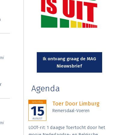
n
mi
Ik ontvang graag de MAG
Nieuwsbrief
r
Agenda
Saturday
Toer Door Limburg
15
Remersdaal-Voeren
AUGUST
mi
LOOT-rit: 1 daagse Toertocht door het
mooie Nederlandse- en Belgische