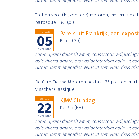
rutrum lorem imperdiet. Nunc ut sem vitae risus tris
Treffen voor (bijzondere) motoren, met muziek, b
barbeque = €30,00....
Thursday
Parels uit Frankrijk, een expos
05
Buren (GD)
NOVEMBER
Lorem ipsum dolor sit amet, consectetur adipiscing e
quis viverra ornare, eros dolor interdum nulla, ut c
rutrum lorem imperdiet. Nunc ut sem vitae risus tris
De Club Franse Motoren bestaat 35 jaar en vier
Visscher Classique.
Sunday
KJMV Clubdag
22
De Rijp (NH)
NOVEMBER
Lorem ipsum dolor sit amet, consectetur adipiscing e
quis viverra ornare, eros dolor interdum nulla, ut c
rutrum lorem imperdiet. Nunc ut sem vitae risus tris