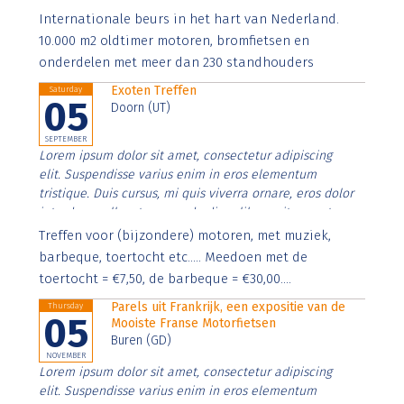
Aenean faucibus nibh et justo cursus id rutrum lorem
Internationale beurs in het hart van Nederland.
imperdiet. Nunc ut sem vitae risus tristique posuere.
10.000 m2 oldtimer motoren, bromfietsen en
onderdelen met meer dan 230 standhouders
Exoten Treffen
Saturday
05
Doorn (UT)
SEPTEMBER
Lorem ipsum dolor sit amet, consectetur adipiscing
elit. Suspendisse varius enim in eros elementum
tristique. Duis cursus, mi quis viverra ornare, eros dolor
interdum nulla, ut commodo diam libero vitae erat.
Aenean faucibus nibh et justo cursus id rutrum lorem
Treffen voor (bijzondere) motoren, met muziek,
imperdiet. Nunc ut sem vitae risus tristique posuere.
barbeque, toertocht etc..... Meedoen met de
toertocht = €7,50, de barbeque = €30,00....
Parels uit Frankrijk, een expositie van de
Thursday
05
Mooiste Franse Motorfietsen
Buren (GD)
NOVEMBER
Lorem ipsum dolor sit amet, consectetur adipiscing
elit. Suspendisse varius enim in eros elementum