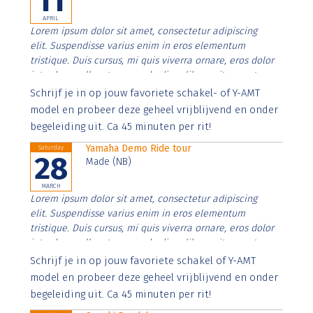
11
APRIL
Lorem ipsum dolor sit amet, consectetur adipiscing
elit. Suspendisse varius enim in eros elementum
tristique. Duis cursus, mi quis viverra ornare, eros dolor
interdum nulla, ut commodo diam libero vitae erat.
Aenean faucibus nibh et justo cursus id rutrum lorem
Schrijf je in op jouw favoriete schakel- of Y-AMT
imperdiet. Nunc ut sem vitae risus tristique posuere.
model en probeer deze geheel vrijblijvend en onder
begeleiding uit. Ca 45 minuten per rit!
Yamaha Demo Ride tour
Saturday
28
Made (NB)
MARCH
Lorem ipsum dolor sit amet, consectetur adipiscing
elit. Suspendisse varius enim in eros elementum
tristique. Duis cursus, mi quis viverra ornare, eros dolor
interdum nulla, ut commodo diam libero vitae erat.
Aenean faucibus nibh et justo cursus id rutrum lorem
Schrijf je in op jouw favoriete schakel of Y-AMT
imperdiet. Nunc ut sem vitae risus tristique posuere.
model en probeer deze geheel vrijblijvend en onder
begeleiding uit. Ca 45 minuten per rit!