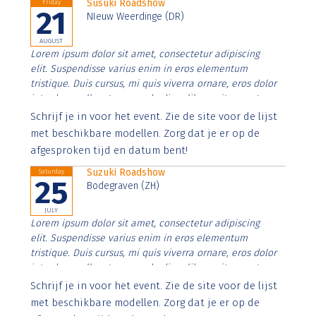
Susuki Roadshow
Friday
21
NIeuw Weerdinge (DR)
AUGUST
Lorem ipsum dolor sit amet, consectetur adipiscing
elit. Suspendisse varius enim in eros elementum
tristique. Duis cursus, mi quis viverra ornare, eros dolor
interdum nulla, ut commodo diam libero vitae erat.
Aenean faucibus nibh et justo cursus id rutrum lorem
Schrijf je in voor het event. Zie de site voor de lijst
imperdiet. Nunc ut sem vitae risus tristique posuere.
met beschikbare modellen. Zorg dat je er op de
afgesproken tijd en datum bent!
Suzuki Roadshow
Saturday
25
Bodegraven (ZH)
JULY
Lorem ipsum dolor sit amet, consectetur adipiscing
elit. Suspendisse varius enim in eros elementum
tristique. Duis cursus, mi quis viverra ornare, eros dolor
interdum nulla, ut commodo diam libero vitae erat.
Aenean faucibus nibh et justo cursus id rutrum lorem
Schrijf je in voor het event. Zie de site voor de lijst
imperdiet. Nunc ut sem vitae risus tristique posuere.
met beschikbare modellen. Zorg dat je er op de