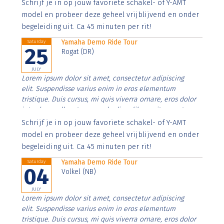
Aenean faucibus nibh et justo cursus id rutrum lorem
Schrijf je in op jouw favoriete schakel- of Y-AMT
imperdiet. Nunc ut sem vitae risus tristique posuere.
model en probeer deze geheel vrijblijvend en onder
begeleiding uit. Ca 45 minuten per rit!
Yamaha Demo Ride Tour
Saturday
25
Rogat (DR)
JULY
Lorem ipsum dolor sit amet, consectetur adipiscing
elit. Suspendisse varius enim in eros elementum
tristique. Duis cursus, mi quis viverra ornare, eros dolor
interdum nulla, ut commodo diam libero vitae erat.
Aenean faucibus nibh et justo cursus id rutrum lorem
Schrijf je in op jouw favoriete schakel- of Y-AMT
imperdiet. Nunc ut sem vitae risus tristique posuere.
model en probeer deze geheel vrijblijvend en onder
begeleiding uit. Ca 45 minuten per rit!
Yamaha Demo Ride Tour
Saturday
04
Volkel (NB)
JULY
Lorem ipsum dolor sit amet, consectetur adipiscing
elit. Suspendisse varius enim in eros elementum
tristique. Duis cursus, mi quis viverra ornare, eros dolor