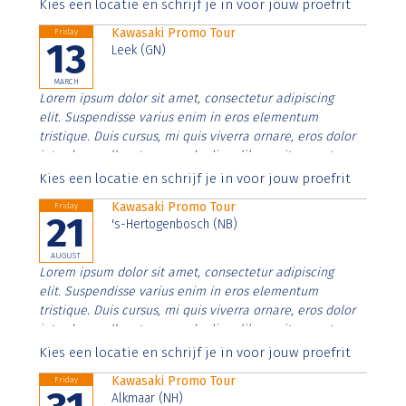
Aenean faucibus nibh et justo cursus id rutrum lorem
Kies een locatie en schrijf je in voor jouw proefrit
imperdiet. Nunc ut sem vitae risus tristique posuere.
Kawasaki Promo Tour
Friday
13
Leek (GN)
MARCH
Lorem ipsum dolor sit amet, consectetur adipiscing
elit. Suspendisse varius enim in eros elementum
tristique. Duis cursus, mi quis viverra ornare, eros dolor
interdum nulla, ut commodo diam libero vitae erat.
Aenean faucibus nibh et justo cursus id rutrum lorem
Kies een locatie en schrijf je in voor jouw proefrit
imperdiet. Nunc ut sem vitae risus tristique posuere.
Kawasaki Promo Tour
Friday
21
's-Hertogenbosch (NB)
AUGUST
Lorem ipsum dolor sit amet, consectetur adipiscing
elit. Suspendisse varius enim in eros elementum
tristique. Duis cursus, mi quis viverra ornare, eros dolor
interdum nulla, ut commodo diam libero vitae erat.
Aenean faucibus nibh et justo cursus id rutrum lorem
Kies een locatie en schrijf je in voor jouw proefrit
imperdiet. Nunc ut sem vitae risus tristique posuere.
Kawasaki Promo Tour
Friday
Alkmaar (NH)