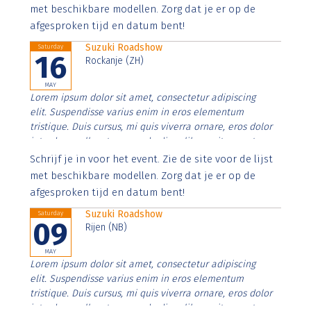
imperdiet. Nunc ut sem vitae risus tristique posuere.
met beschikbare modellen. Zorg dat je er op de
afgesproken tijd en datum bent!
Suzuki Roadshow
Saturday
16
Rockanje (ZH)
MAY
Lorem ipsum dolor sit amet, consectetur adipiscing
elit. Suspendisse varius enim in eros elementum
tristique. Duis cursus, mi quis viverra ornare, eros dolor
interdum nulla, ut commodo diam libero vitae erat.
Aenean faucibus nibh et justo cursus id rutrum lorem
Schrijf je in voor het event. Zie de site voor de lijst
imperdiet. Nunc ut sem vitae risus tristique posuere.
met beschikbare modellen. Zorg dat je er op de
afgesproken tijd en datum bent!
Suzuki Roadshow
Saturday
09
Rijen (NB)
MAY
Lorem ipsum dolor sit amet, consectetur adipiscing
elit. Suspendisse varius enim in eros elementum
tristique. Duis cursus, mi quis viverra ornare, eros dolor
interdum nulla, ut commodo diam libero vitae erat.