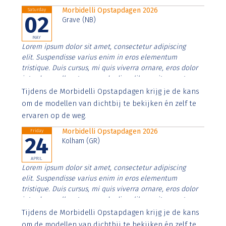
Morbidelli Opstapdagen 2026
Saturday
02
Grave (NB)
MAY
Lorem ipsum dolor sit amet, consectetur adipiscing
elit. Suspendisse varius enim in eros elementum
tristique. Duis cursus, mi quis viverra ornare, eros dolor
interdum nulla, ut commodo diam libero vitae erat.
Aenean faucibus nibh et justo cursus id rutrum lorem
Tijdens de Morbidelli Opstapdagen krijg je de kans
imperdiet. Nunc ut sem vitae risus tristique posuere.
om de modellen van dichtbij te bekijken én zelf te
ervaren op de weg.
Morbidelli Opstapdagen 2026
Friday
24
Kolham (GR)
APRIL
Lorem ipsum dolor sit amet, consectetur adipiscing
elit. Suspendisse varius enim in eros elementum
tristique. Duis cursus, mi quis viverra ornare, eros dolor
interdum nulla, ut commodo diam libero vitae erat.
Aenean faucibus nibh et justo cursus id rutrum lorem
Tijdens de Morbidelli Opstapdagen krijg je de kans
imperdiet. Nunc ut sem vitae risus tristique posuere.
om de modellen van dichtbij te bekijken én zelf te