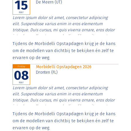
15
De Meern (UT)
MAY
Lorem ipsum dolor sit amet, consectetur adipiscing
elit. Suspendisse varius enim in eros elementum
tristique. Duis cursus, mi quis viverra ornare, eros dolor
interdum nulla, ut commodo diam libero vitae erat.
Aenean faucibus nibh et justo cursus id rutrum lorem
Tijdens de Morbidelli Opstapdagen krijg je de kans
imperdiet. Nunc ut sem vitae risus tristique posuere.
om de modellen van dichtbij te bekijken én zelf te
ervaren op de weg.
Morbidelli Opstapdagen 2026
Friday
08
Dronten (FL)
MAY
Lorem ipsum dolor sit amet, consectetur adipiscing
elit. Suspendisse varius enim in eros elementum
tristique. Duis cursus, mi quis viverra ornare, eros dolor
interdum nulla, ut commodo diam libero vitae erat.
Aenean faucibus nibh et justo cursus id rutrum lorem
Tijdens de Morbidelli Opstapdagen krijg je de kans
imperdiet. Nunc ut sem vitae risus tristique posuere.
om de modellen van dichtbij te bekijken én zelf te
ervaren op de weg.