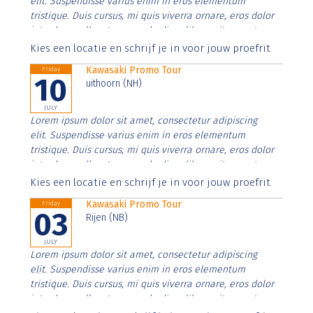
elit. Suspendisse varius enim in eros elementum
tristique. Duis cursus, mi quis viverra ornare, eros dolor
interdum nulla, ut commodo diam libero vitae erat.
Aenean faucibus nibh et justo cursus id rutrum lorem
Kies een locatie en schrijf je in voor jouw proefrit
imperdiet. Nunc ut sem vitae risus tristique posuere.
Kawasaki Promo Tour
Friday
10
uithoorn (NH)
JULY
Lorem ipsum dolor sit amet, consectetur adipiscing
elit. Suspendisse varius enim in eros elementum
tristique. Duis cursus, mi quis viverra ornare, eros dolor
interdum nulla, ut commodo diam libero vitae erat.
Aenean faucibus nibh et justo cursus id rutrum lorem
Kies een locatie en schrijf je in voor jouw proefrit
imperdiet. Nunc ut sem vitae risus tristique posuere.
Kawasaki Promo Tour
Friday
03
Rijen (NB)
JULY
Lorem ipsum dolor sit amet, consectetur adipiscing
elit. Suspendisse varius enim in eros elementum
tristique. Duis cursus, mi quis viverra ornare, eros dolor
interdum nulla, ut commodo diam libero vitae erat.