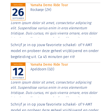
Yamaha Demo Ride Tour
Saturday
26
Rockanje (ZH)
SEPTEMBER
Lorem ipsum dolor sit amet, consectetur adipiscing
elit. Suspendisse varius enim in eros elementum
tristique. Duis cursus, mi quis viverra ornare, eros dolor
interdum nulla, ut commodo diam libero vitae erat.
Aenean faucibus nibh et justo cursus id rutrum lorem
Schrijf je in op jouw favoriete schakel- of Y-AMT
imperdiet. Nunc ut sem vitae risus tristique posuere.
model en probeer deze geheel vrijblijvend en onder
begeleiding uit. Ca 45 minuten per rit!
Yamaha Demo Ride Tour
Saturday
12
Apeldoorn (GD)
SEPTEMBER
Lorem ipsum dolor sit amet, consectetur adipiscing
elit. Suspendisse varius enim in eros elementum
tristique. Duis cursus, mi quis viverra ornare, eros dolor
interdum nulla, ut commodo diam libero vitae erat.
Aenean faucibus nibh et justo cursus id rutrum lorem
Schrijf je in op jouw favoriete schakel- of Y-AMT
imperdiet. Nunc ut sem vitae risus tristique posuere.
model en probeer deze geheel vrijblijvend en onder