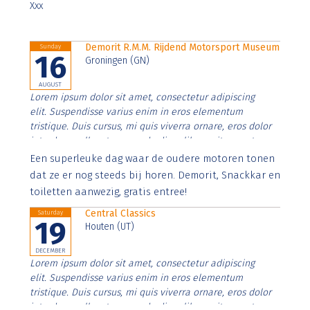
Xxx
Demorit R.M.M. Rijdend Motorsport Museum
Sunday
16
Groningen (GN)
AUGUST
Lorem ipsum dolor sit amet, consectetur adipiscing
elit. Suspendisse varius enim in eros elementum
tristique. Duis cursus, mi quis viverra ornare, eros dolor
interdum nulla, ut commodo diam libero vitae erat.
Aenean faucibus nibh et justo cursus id rutrum lorem
Een superleuke dag waar de oudere motoren tonen
imperdiet. Nunc ut sem vitae risus tristique posuere.
dat ze er nog steeds bij horen. Demorit, Snackkar en
toiletten aanwezig, gratis entree!
Central Classics
Saturday
19
Houten (UT)
DECEMBER
Lorem ipsum dolor sit amet, consectetur adipiscing
elit. Suspendisse varius enim in eros elementum
tristique. Duis cursus, mi quis viverra ornare, eros dolor
interdum nulla, ut commodo diam libero vitae erat.