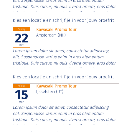
elit. Suspendisse varius enim in eros elementum
tristique. Duis cursus, mi quis viverra ornare, eros dolor
interdum nulla, ut commodo diam libero vitae erat.
Aenean faucibus nibh et justo cursus id rutrum lorem
Kies een locatie en schrijf je in voor jouw proefrit
imperdiet. Nunc ut sem vitae risus tristique posuere.
Kawasaki Promo Tour
Friday
22
Amsterdam (NH)
MAY
Lorem ipsum dolor sit amet, consectetur adipiscing
elit. Suspendisse varius enim in eros elementum
tristique. Duis cursus, mi quis viverra ornare, eros dolor
interdum nulla, ut commodo diam libero vitae erat.
Aenean faucibus nibh et justo cursus id rutrum lorem
Kies een locatie en schrijf je in voor jouw proefrit
imperdiet. Nunc ut sem vitae risus tristique posuere.
Kawasaki Promo Tour
Friday
15
IJsselstein (UT)
MAY
Lorem ipsum dolor sit amet, consectetur adipiscing
elit. Suspendisse varius enim in eros elementum
tristique. Duis cursus, mi quis viverra ornare, eros dolor
interdum nulla, ut commodo diam libero vitae erat.