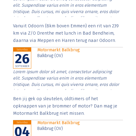
elit. Suspendisse varius enim in eros elementum
tristique. Duis cursus, mi quis viverra ornare, eros dolor
interdum nulla, ut commodo diam libero vitae erat.
Aenean faucibus nibh et justo cursus id rutrum lorem
Vanuit Odoorn (8km boven Emmen) een rit van 239
imperdiet. Nunc ut sem vitae risus tristique posuere.
km via Z/O Drenthe met lunch in Bad Bendheim,
daarna via Meppen en Haren terug naar Odoorn.
Motormarkt Balkbrug
Saturday
26
Balkbrug (OV)
SEPTEMBER
Lorem ipsum dolor sit amet, consectetur adipiscing
elit. Suspendisse varius enim in eros elementum
tristique. Duis cursus, mi quis viverra ornare, eros dolor
interdum nulla, ut commodo diam libero vitae erat.
Aenean faucibus nibh et justo cursus id rutrum lorem
Ben jij gek op sleutelen, oldtimers of het
imperdiet. Nunc ut sem vitae risus tristique posuere.
opknappen van je brommer of motor? Dan mag je
Motormarkt Balkbrug niet missen.
Motormarkt Balkbrug
Saturday
04
Balkbrug (OV)