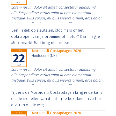
APRIL
Lorem ipsum dolor sit amet, consectetur adipiscing
elit. Suspendisse varius enim in eros elementum
tristique. Duis cursus, mi quis viverra ornare, eros dolor
interdum nulla, ut commodo diam libero vitae erat.
Aenean faucibus nibh et justo cursus id rutrum lorem
Ben jij gek op sleutelen, oldtimers of het
imperdiet. Nunc ut sem vitae risus tristique posuere.
opknappen van je brommer of motor? Dan mag je
Motormarkt Balkbrug niet missen.
Morbidelli Opstapdagen 2026
Friday
22
Hoofddorp (NH)
MAY
Lorem ipsum dolor sit amet, consectetur adipiscing
elit. Suspendisse varius enim in eros elementum
tristique. Duis cursus, mi quis viverra ornare, eros dolor
interdum nulla, ut commodo diam libero vitae erat.
Aenean faucibus nibh et justo cursus id rutrum lorem
Tijdens de Morbidelli Opstapdagen krijg je de kans
imperdiet. Nunc ut sem vitae risus tristique posuere.
om de modellen van dichtbij te bekijken én zelf te
ervaren op de weg.
Morbidelli Opstapdagen 2026
Friday