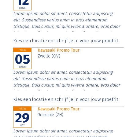
12
JUNE
Lorem ipsum dolor sit amet, consectetur adipiscing
elit. Suspendisse varius enim in eros elementum
tristique. Duis cursus, mi quis viverra ornare, eros dolor
interdum nulla, ut commodo diam libero vitae erat.
Aenean faucibus nibh et justo cursus id rutrum lorem
Kies een locatie en schrijf je in voor jouw proefrit
imperdiet. Nunc ut sem vitae risus tristique posuere.
Kawasaki Promo Tour
Friday
05
Zwolle (OV)
JUNE
Lorem ipsum dolor sit amet, consectetur adipiscing
elit. Suspendisse varius enim in eros elementum
tristique. Duis cursus, mi quis viverra ornare, eros dolor
interdum nulla, ut commodo diam libero vitae erat.
Aenean faucibus nibh et justo cursus id rutrum lorem
Kies een locatie en schrijf je in voor jouw proefrit
imperdiet. Nunc ut sem vitae risus tristique posuere.
Kawasaki Promo Tour
Friday
29
Rockanje (ZH)
MAY
Lorem ipsum dolor sit amet, consectetur adipiscing