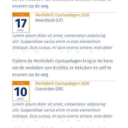
ervaren op de weg.
Morbidelli Opstapdagen 2026
Friday
17
Amersfoort (UT)
APRIL
Lorem ipsum dolor sit amet, consectetur adipiscing
elit. Suspendisse varius enim in eros elementum
tristique. Duis cursus, mi quis viverra ornare, eros dolor
interdum nulla, ut commodo diam libero vitae erat.
Aenean faucibus nibh et justo cursus id rutrum lorem
Tijdens de Morbidelli Opstapdagen krijg je de kans
imperdiet. Nunc ut sem vitae risus tristique posuere.
om de modellen van dichtbij te bekijken én zelf te
ervaren op de weg
Morbidelli Opstapdagen 2026
Friday
10
Coevorden (DR)
APRIL
Lorem ipsum dolor sit amet, consectetur adipiscing
elit. Suspendisse varius enim in eros elementum
tristique. Duis cursus, mi quis viverra ornare, eros dolor
interdum nulla, ut commodo diam libero vitae erat.