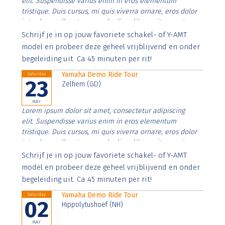
elit. Suspendisse varius enim in eros elementum
tristique. Duis cursus, mi quis viverra ornare, eros dolor
interdum nulla, ut commodo diam libero vitae erat.
Aenean faucibus nibh et justo cursus id rutrum lorem
Schrijf je in op jouw favoriete schakel- of Y-AMT
imperdiet. Nunc ut sem vitae risus tristique posuere.
model en probeer deze geheel vrijblijvend en onder
begeleiding uit. Ca 45 minuten per rit!
Yamaha Demo Ride Tour
Saturday
23
Zelhem (GD)
MAY
Lorem ipsum dolor sit amet, consectetur adipiscing
elit. Suspendisse varius enim in eros elementum
tristique. Duis cursus, mi quis viverra ornare, eros dolor
interdum nulla, ut commodo diam libero vitae erat.
Aenean faucibus nibh et justo cursus id rutrum lorem
Schrijf je in op jouw favoriete schakel- of Y-AMT
imperdiet. Nunc ut sem vitae risus tristique posuere.
model en probeer deze geheel vrijblijvend en onder
begeleiding uit. Ca 45 minuten per rit!
Yamaha Demo Ride Tour
Saturday
02
Hippolytushoef (NH)
MAY