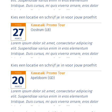
elit. Suspendisse varius enim in eros elementum
tristique. Duis cursus, mi quis viverra ornare, eros dolor
interdum nulla, ut commodo diam libero vitae erat.
Aenean faucibus nibh et justo cursus id rutrum lorem
Kies een locatie en schrijf je in voor jouw proefrit
imperdiet. Nunc ut sem vitae risus tristique posuere.
Kawasaki Promo Tour
Friday
27
Oostrum (LB)
MARCH
Lorem ipsum dolor sit amet, consectetur adipiscing
elit. Suspendisse varius enim in eros elementum
tristique. Duis cursus, mi quis viverra ornare, eros dolor
interdum nulla, ut commodo diam libero vitae erat.
Aenean faucibus nibh et justo cursus id rutrum lorem
Kies een locatie en schrijf je in voor jouw proefrit
imperdiet. Nunc ut sem vitae risus tristique posuere.
Kawasaki Promo Tour
Friday
20
Apeldoorn (GD)
MARCH
Lorem ipsum dolor sit amet, consectetur adipiscing
elit. Suspendisse varius enim in eros elementum
tristique. Duis cursus, mi quis viverra ornare, eros dolor
interdum nulla, ut commodo diam libero vitae erat.