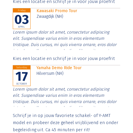
Aenean faucibus nibh et justo cursus id rutrum lorem
Kies een locatie en schrijf je in voor jouw proefrit
imperdiet. Nunc ut sem vitae risus tristique posuere.
Kawasaki Promo Tour
Friday
03
Zwaagdijk (NH)
APRIL
Lorem ipsum dolor sit amet, consectetur adipiscing
elit. Suspendisse varius enim in eros elementum
tristique. Duis cursus, mi quis viverra ornare, eros dolor
interdum nulla, ut commodo diam libero vitae erat.
Aenean faucibus nibh et justo cursus id rutrum lorem
Kies een locatie en schrijf je in voor jouw proefrit
imperdiet. Nunc ut sem vitae risus tristique posuere.
Yamaha Demo Ride Tour
Saturday
17
Hilversum (NH)
OCTOBER
Lorem ipsum dolor sit amet, consectetur adipiscing
elit. Suspendisse varius enim in eros elementum
tristique. Duis cursus, mi quis viverra ornare, eros dolor
interdum nulla, ut commodo diam libero vitae erat.
Aenean faucibus nibh et justo cursus id rutrum lorem
Schrijf je in op jouw favoriete schakel- of Y-AMT
imperdiet. Nunc ut sem vitae risus tristique posuere.
model en probeer deze geheel vrijblijvend en onder
begeleiding uit. Ca 45 minuten per rit!