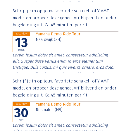
interdum nulla, ut commodo diam libero vitae erat.
Aenean faucibus nibh et justo cursus id rutrum lorem
Schrijf je in op jouw favoriete schakel- of Y-AMT
imperdiet. Nunc ut sem vitae risus tristique posuere.
model en probeer deze geheel vrijblijvend en onder
begeleiding uit. Ca 45 minuten per rit!
Yamaha Demo Ride Tour
Saturday
13
Naaldwijk (ZH)
JUNE
Lorem ipsum dolor sit amet, consectetur adipiscing
elit. Suspendisse varius enim in eros elementum
tristique. Duis cursus, mi quis viverra ornare, eros dolor
interdum nulla, ut commodo diam libero vitae erat.
Aenean faucibus nibh et justo cursus id rutrum lorem
Schrijf je in op jouw favoriete schakel- of Y-AMT
imperdiet. Nunc ut sem vitae risus tristique posuere.
model en probeer deze geheel vrijblijvend en onder
begeleiding uit. Ca 45 minuten per rit!
Yamaha Demo Ride Tour
Saturday
30
Rosmalen (NB)
MAY
Lorem ipsum dolor sit amet, consectetur adipiscing