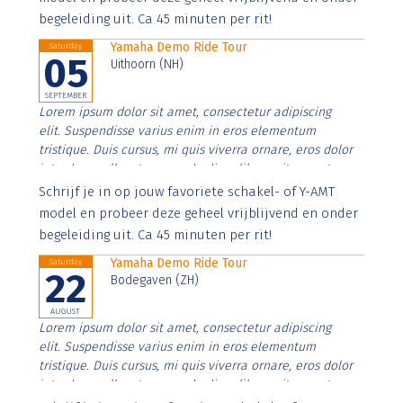
begeleiding uit. Ca 45 minuten per rit!
Yamaha Demo Ride Tour
Saturday
05
Uithoorn (NH)
SEPTEMBER
Lorem ipsum dolor sit amet, consectetur adipiscing
elit. Suspendisse varius enim in eros elementum
tristique. Duis cursus, mi quis viverra ornare, eros dolor
interdum nulla, ut commodo diam libero vitae erat.
Aenean faucibus nibh et justo cursus id rutrum lorem
Schrijf je in op jouw favoriete schakel- of Y-AMT
imperdiet. Nunc ut sem vitae risus tristique posuere.
model en probeer deze geheel vrijblijvend en onder
begeleiding uit. Ca 45 minuten per rit!
Yamaha Demo Ride Tour
Saturday
22
Bodegaven (ZH)
AUGUST
Lorem ipsum dolor sit amet, consectetur adipiscing
elit. Suspendisse varius enim in eros elementum
tristique. Duis cursus, mi quis viverra ornare, eros dolor
interdum nulla, ut commodo diam libero vitae erat.