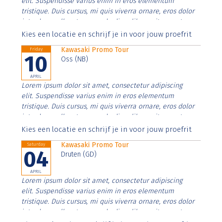
elit. Suspendisse varius enim in eros elementum
tristique. Duis cursus, mi quis viverra ornare, eros dolor
interdum nulla, ut commodo diam libero vitae erat.
Aenean faucibus nibh et justo cursus id rutrum lorem
Kies een locatie en schrijf je in voor jouw proefrit
imperdiet. Nunc ut sem vitae risus tristique posuere.
Kawasaki Promo Tour
Friday
10
Oss (NB)
APRIL
Lorem ipsum dolor sit amet, consectetur adipiscing
elit. Suspendisse varius enim in eros elementum
tristique. Duis cursus, mi quis viverra ornare, eros dolor
interdum nulla, ut commodo diam libero vitae erat.
Aenean faucibus nibh et justo cursus id rutrum lorem
Kies een locatie en schrijf je in voor jouw proefrit
imperdiet. Nunc ut sem vitae risus tristique posuere.
Kawasaki Promo Tour
Saturday
04
Druten (GD)
APRIL
Lorem ipsum dolor sit amet, consectetur adipiscing
elit. Suspendisse varius enim in eros elementum
tristique. Duis cursus, mi quis viverra ornare, eros dolor
interdum nulla, ut commodo diam libero vitae erat.