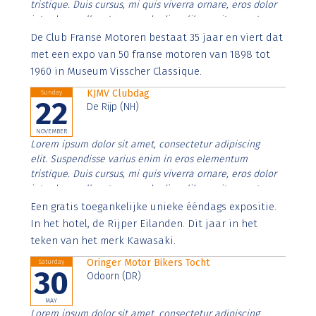
tristique. Duis cursus, mi quis viverra ornare, eros dolor
interdum nulla, ut commodo diam libero vitae erat.
Aenean faucibus nibh et justo cursus id rutrum lorem
De Club Franse Motoren bestaat 35 jaar en viert dat
imperdiet. Nunc ut sem vitae risus tristique posuere.
met een expo van 50 franse motoren van 1898 tot
1960 in Museum Visscher Classique.
KJMV Clubdag
Sunday
22
De Rijp (NH)
NOVEMBER
Lorem ipsum dolor sit amet, consectetur adipiscing
elit. Suspendisse varius enim in eros elementum
tristique. Duis cursus, mi quis viverra ornare, eros dolor
interdum nulla, ut commodo diam libero vitae erat.
Aenean faucibus nibh et justo cursus id rutrum lorem
Een gratis toegankelijke unieke ééndags expositie.
imperdiet. Nunc ut sem vitae risus tristique posuere.
In het hotel, de Rijper Eilanden. Dit jaar in het
teken van het merk Kawasaki.
Oringer Motor Bikers Tocht
Saturday
30
Odoorn (DR)
MAY
Lorem ipsum dolor sit amet, consectetur adipiscing