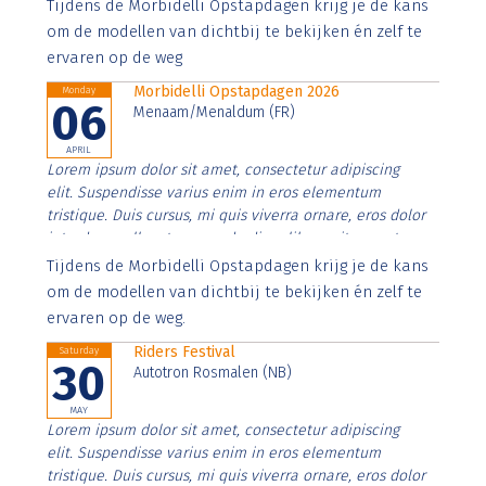
Aenean faucibus nibh et justo cursus id rutrum lorem
Tijdens de Morbidelli Opstapdagen krijg je de kans
imperdiet. Nunc ut sem vitae risus tristique posuere.
om de modellen van dichtbij te bekijken én zelf te
ervaren op de weg
Morbidelli Opstapdagen 2026
Monday
06
Menaam/Menaldum (FR)
APRIL
Lorem ipsum dolor sit amet, consectetur adipiscing
elit. Suspendisse varius enim in eros elementum
tristique. Duis cursus, mi quis viverra ornare, eros dolor
interdum nulla, ut commodo diam libero vitae erat.
Aenean faucibus nibh et justo cursus id rutrum lorem
Tijdens de Morbidelli Opstapdagen krijg je de kans
imperdiet. Nunc ut sem vitae risus tristique posuere.
om de modellen van dichtbij te bekijken én zelf te
ervaren op de weg.
Riders Festival
Saturday
30
Autotron Rosmalen (NB)
MAY
Lorem ipsum dolor sit amet, consectetur adipiscing
elit. Suspendisse varius enim in eros elementum
tristique. Duis cursus, mi quis viverra ornare, eros dolor