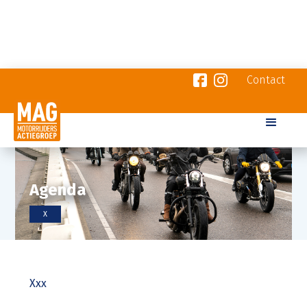
Contact
Agenda
X
Xxx