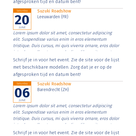
afgesproken tijd en datum bent!
Suzuki Roadshow
Saturday
20
Leeuwarden (FR)
JUNE
Lorem ipsum dolor sit amet, consectetur adipiscing
elit. Suspendisse varius enim in eros elementum
tristique. Duis cursus, mi quis viverra ornare, eros dolor
interdum nulla, ut commodo diam libero vitae erat.
Aenean faucibus nibh et justo cursus id rutrum lorem
Schrijf je in voor het event. Zie de site voor de lijst
imperdiet. Nunc ut sem vitae risus tristique posuere.
met beschikbare modellen. Zorg dat je er op de
afgesproken tijd en datum bent!
Suzuki Roadshow
Saturday
06
Barendrecht (ZH)
JUNE
Lorem ipsum dolor sit amet, consectetur adipiscing
elit. Suspendisse varius enim in eros elementum
tristique. Duis cursus, mi quis viverra ornare, eros dolor
interdum nulla, ut commodo diam libero vitae erat.
Aenean faucibus nibh et justo cursus id rutrum lorem
Schrijf je in voor het event. Zie de site voor de lijst