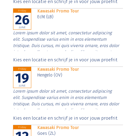
Aenean faucibus nibh et justo cursus id rutrum lorem
Kies een locatie en schrijf je in voor jouw proefrit
imperdiet. Nunc ut sem vitae risus tristique posuere.
Kawasaki Promo Tour
Friday
26
Echt (LB)
JUNE
Lorem ipsum dolor sit amet, consectetur adipiscing
elit. Suspendisse varius enim in eros elementum
tristique. Duis cursus, mi quis viverra ornare, eros dolor
interdum nulla, ut commodo diam libero vitae erat.
Aenean faucibus nibh et justo cursus id rutrum lorem
Kies een locatie en schrijf je in voor jouw proefrit
imperdiet. Nunc ut sem vitae risus tristique posuere.
Kawasaki Promo Tour
Friday
19
Hengelo (OV)
JUNE
Lorem ipsum dolor sit amet, consectetur adipiscing
elit. Suspendisse varius enim in eros elementum
tristique. Duis cursus, mi quis viverra ornare, eros dolor
interdum nulla, ut commodo diam libero vitae erat.
Aenean faucibus nibh et justo cursus id rutrum lorem
Kies een locatie en schrijf je in voor jouw proefrit
imperdiet. Nunc ut sem vitae risus tristique posuere.
Kawasaki Promo Tour
Friday
Goes (ZL)