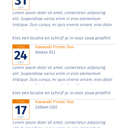
31
JULY
Lorem ipsum dolor sit amet, consectetur adipiscing
elit. Suspendisse varius enim in eros elementum
tristique. Duis cursus, mi quis viverra ornare, eros dolor
interdum nulla, ut commodo diam libero vitae erat.
Aenean faucibus nibh et justo cursus id rutrum lorem
Kies een locatie en schrijf je in voor jouw proefrit
imperdiet. Nunc ut sem vitae risus tristique posuere.
Kawasaki Promo Tour
Friday
24
Almere (FL)
JULY
Lorem ipsum dolor sit amet, consectetur adipiscing
elit. Suspendisse varius enim in eros elementum
tristique. Duis cursus, mi quis viverra ornare, eros dolor
interdum nulla, ut commodo diam libero vitae erat.
Aenean faucibus nibh et justo cursus id rutrum lorem
Kies een locatie en schrijf je in voor jouw proefrit
imperdiet. Nunc ut sem vitae risus tristique posuere.
Kawasaki Promo Tour
Friday
17
Zelhem (GD)
JULY
Lorem ipsum dolor sit amet, consectetur adipiscing