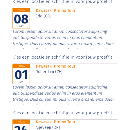
Aenean faucibus nibh et justo cursus id rutrum lorem
Kies een locatie en schrijf je in voor jouw proefrit
imperdiet. Nunc ut sem vitae risus tristique posuere.
Kawasaki Promo Tour
Friday
08
Ede (GD)
MAY
Lorem ipsum dolor sit amet, consectetur adipiscing
elit. Suspendisse varius enim in eros elementum
tristique. Duis cursus, mi quis viverra ornare, eros dolor
interdum nulla, ut commodo diam libero vitae erat.
Aenean faucibus nibh et justo cursus id rutrum lorem
Kies een locatie en schrijf je in voor jouw proefrit
imperdiet. Nunc ut sem vitae risus tristique posuere.
Kawasaki Promo Tour
Friday
01
Rotterdam (ZH)
MAY
Lorem ipsum dolor sit amet, consectetur adipiscing
elit. Suspendisse varius enim in eros elementum
tristique. Duis cursus, mi quis viverra ornare, eros dolor
interdum nulla, ut commodo diam libero vitae erat.
Aenean faucibus nibh et justo cursus id rutrum lorem
Kies een locatie en schrijf je in voor jouw proefrit
imperdiet. Nunc ut sem vitae risus tristique posuere.
Kawasaki Promo Tour
Friday
Nijeveen (DR)