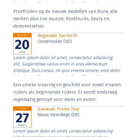
interdum nulla, ut commodo diam libero vitae erat.
Aenean faucibus nibh et justo cursus id rutrum lorem
Proefrijden op de nieuwe modellen van bijna alle
imperdiet. Nunc ut sem vitae risus tristique posuere.
merken plus live muziek, foodtrucks, beurs en
demonstraties
Regionale Toertocht
Saturday
20
Oosterwolde (GD)
JUNE
Lorem ipsum dolor sit amet, consectetur adipiscing
elit. Suspendisse varius enim in eros elementum
tristique. Duis cursus, mi quis viverra ornare, eros dolor
interdum nulla, ut commodo diam libero vitae erat.
Aenean faucibus nibh et justo cursus id rutrum lorem
Een unieke ervaring en geschikt voor zowel ervaren
imperdiet. Nunc ut sem vitae risus tristique posuere.
rijders als beginnende rijders. Er wordt onderweg
regelmatig gestopt voor mens en motor.
Kawasaki Promo Tour
Friday
27
Nieuw Weerdinge (DR)
MARCH
Lorem ipsum dolor sit amet, consectetur adipiscing