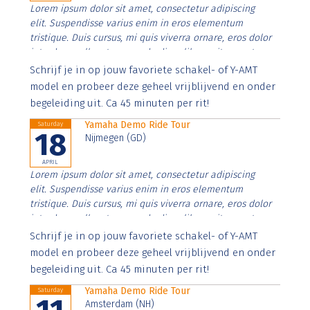
Lorem ipsum dolor sit amet, consectetur adipiscing
elit. Suspendisse varius enim in eros elementum
tristique. Duis cursus, mi quis viverra ornare, eros dolor
interdum nulla, ut commodo diam libero vitae erat.
Aenean faucibus nibh et justo cursus id rutrum lorem
Schrijf je in op jouw favoriete schakel- of Y-AMT
imperdiet. Nunc ut sem vitae risus tristique posuere.
model en probeer deze geheel vrijblijvend en onder
begeleiding uit. Ca 45 minuten per rit!
Yamaha Demo Ride Tour
Saturday
18
Nijmegen (GD)
APRIL
Lorem ipsum dolor sit amet, consectetur adipiscing
elit. Suspendisse varius enim in eros elementum
tristique. Duis cursus, mi quis viverra ornare, eros dolor
interdum nulla, ut commodo diam libero vitae erat.
Aenean faucibus nibh et justo cursus id rutrum lorem
Schrijf je in op jouw favoriete schakel- of Y-AMT
imperdiet. Nunc ut sem vitae risus tristique posuere.
model en probeer deze geheel vrijblijvend en onder
begeleiding uit. Ca 45 minuten per rit!
Yamaha Demo Ride Tour
Saturday
Amsterdam (NH)