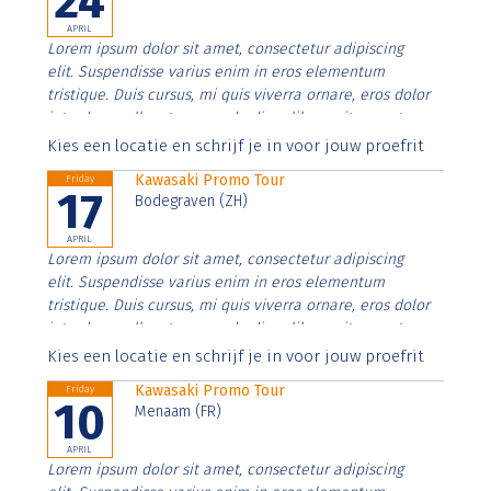
24
APRIL
Lorem ipsum dolor sit amet, consectetur adipiscing
elit. Suspendisse varius enim in eros elementum
tristique. Duis cursus, mi quis viverra ornare, eros dolor
interdum nulla, ut commodo diam libero vitae erat.
Aenean faucibus nibh et justo cursus id rutrum lorem
Kies een locatie en schrijf je in voor jouw proefrit
imperdiet. Nunc ut sem vitae risus tristique posuere.
Kawasaki Promo Tour
Friday
17
Bodegraven (ZH)
APRIL
Lorem ipsum dolor sit amet, consectetur adipiscing
elit. Suspendisse varius enim in eros elementum
tristique. Duis cursus, mi quis viverra ornare, eros dolor
interdum nulla, ut commodo diam libero vitae erat.
Aenean faucibus nibh et justo cursus id rutrum lorem
Kies een locatie en schrijf je in voor jouw proefrit
imperdiet. Nunc ut sem vitae risus tristique posuere.
Kawasaki Promo Tour
Friday
10
Menaam (FR)
APRIL
Lorem ipsum dolor sit amet, consectetur adipiscing