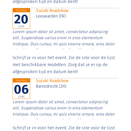
afgesproken tijd en datum bent!
Suzuki Roadshow
Saturday
20
Leeuwarden (FR)
JUNE
Lorem ipsum dolor sit amet, consectetur adipiscing
elit. Suspendisse varius enim in eros elementum
tristique. Duis cursus, mi quis viverra ornare, eros dolor
interdum nulla, ut commodo diam libero vitae erat.
Aenean faucibus nibh et justo cursus id rutrum lorem
Schrijf je in voor het event. Zie de site voor de lijst
imperdiet. Nunc ut sem vitae risus tristique posuere.
met beschikbare modellen. Zorg dat je er op de
afgesproken tijd en datum bent!
Suzuki Roadshow
Saturday
06
Barendrecht (ZH)
JUNE
Lorem ipsum dolor sit amet, consectetur adipiscing
elit. Suspendisse varius enim in eros elementum
tristique. Duis cursus, mi quis viverra ornare, eros dolor
interdum nulla, ut commodo diam libero vitae erat.
Aenean faucibus nibh et justo cursus id rutrum lorem
Schrijf je in voor het event. Zie de site voor de lijst