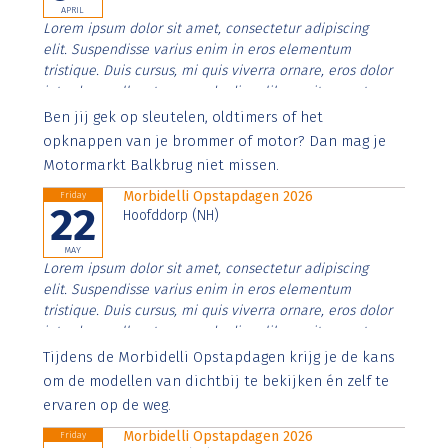
APRIL
Lorem ipsum dolor sit amet, consectetur adipiscing
elit. Suspendisse varius enim in eros elementum
tristique. Duis cursus, mi quis viverra ornare, eros dolor
interdum nulla, ut commodo diam libero vitae erat.
Aenean faucibus nibh et justo cursus id rutrum lorem
Ben jij gek op sleutelen, oldtimers of het
imperdiet. Nunc ut sem vitae risus tristique posuere.
opknappen van je brommer of motor? Dan mag je
Motormarkt Balkbrug niet missen.
Morbidelli Opstapdagen 2026
Friday
22
Hoofddorp (NH)
MAY
Lorem ipsum dolor sit amet, consectetur adipiscing
elit. Suspendisse varius enim in eros elementum
tristique. Duis cursus, mi quis viverra ornare, eros dolor
interdum nulla, ut commodo diam libero vitae erat.
Aenean faucibus nibh et justo cursus id rutrum lorem
Tijdens de Morbidelli Opstapdagen krijg je de kans
imperdiet. Nunc ut sem vitae risus tristique posuere.
om de modellen van dichtbij te bekijken én zelf te
ervaren op de weg.
Morbidelli Opstapdagen 2026
Friday