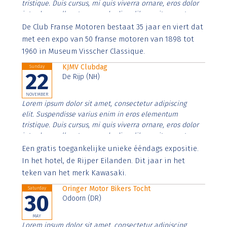
tristique. Duis cursus, mi quis viverra ornare, eros dolor
interdum nulla, ut commodo diam libero vitae erat.
Aenean faucibus nibh et justo cursus id rutrum lorem
De Club Franse Motoren bestaat 35 jaar en viert dat
imperdiet. Nunc ut sem vitae risus tristique posuere.
met een expo van 50 franse motoren van 1898 tot
1960 in Museum Visscher Classique.
KJMV Clubdag
Sunday
22
De Rijp (NH)
NOVEMBER
Lorem ipsum dolor sit amet, consectetur adipiscing
elit. Suspendisse varius enim in eros elementum
tristique. Duis cursus, mi quis viverra ornare, eros dolor
interdum nulla, ut commodo diam libero vitae erat.
Aenean faucibus nibh et justo cursus id rutrum lorem
Een gratis toegankelijke unieke ééndags expositie.
imperdiet. Nunc ut sem vitae risus tristique posuere.
In het hotel, de Rijper Eilanden. Dit jaar in het
teken van het merk Kawasaki.
Oringer Motor Bikers Tocht
Saturday
30
Odoorn (DR)
MAY
Lorem ipsum dolor sit amet, consectetur adipiscing