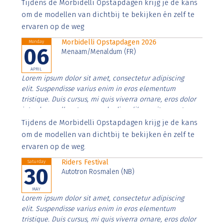
Aenean faucibus nibh et justo cursus id rutrum lorem
Tijdens de Morbidelli Opstapdagen krijg je de kans
imperdiet. Nunc ut sem vitae risus tristique posuere.
om de modellen van dichtbij te bekijken én zelf te
ervaren op de weg
Morbidelli Opstapdagen 2026
Monday
06
Menaam/Menaldum (FR)
APRIL
Lorem ipsum dolor sit amet, consectetur adipiscing
elit. Suspendisse varius enim in eros elementum
tristique. Duis cursus, mi quis viverra ornare, eros dolor
interdum nulla, ut commodo diam libero vitae erat.
Aenean faucibus nibh et justo cursus id rutrum lorem
Tijdens de Morbidelli Opstapdagen krijg je de kans
imperdiet. Nunc ut sem vitae risus tristique posuere.
om de modellen van dichtbij te bekijken én zelf te
ervaren op de weg.
Riders Festival
Saturday
30
Autotron Rosmalen (NB)
MAY
Lorem ipsum dolor sit amet, consectetur adipiscing
elit. Suspendisse varius enim in eros elementum
tristique. Duis cursus, mi quis viverra ornare, eros dolor