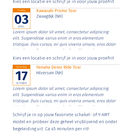
Aenean faucibus nibh et justo cursus id rutrum lorem
Kies een locatie en schrijf je in voor jouw proefrit
imperdiet. Nunc ut sem vitae risus tristique posuere.
Kawasaki Promo Tour
Friday
03
Zwaagdijk (NH)
APRIL
Lorem ipsum dolor sit amet, consectetur adipiscing
elit. Suspendisse varius enim in eros elementum
tristique. Duis cursus, mi quis viverra ornare, eros dolor
interdum nulla, ut commodo diam libero vitae erat.
Aenean faucibus nibh et justo cursus id rutrum lorem
Kies een locatie en schrijf je in voor jouw proefrit
imperdiet. Nunc ut sem vitae risus tristique posuere.
Yamaha Demo Ride Tour
Saturday
17
Hilversum (NH)
OCTOBER
Lorem ipsum dolor sit amet, consectetur adipiscing
elit. Suspendisse varius enim in eros elementum
tristique. Duis cursus, mi quis viverra ornare, eros dolor
interdum nulla, ut commodo diam libero vitae erat.
Aenean faucibus nibh et justo cursus id rutrum lorem
Schrijf je in op jouw favoriete schakel- of Y-AMT
imperdiet. Nunc ut sem vitae risus tristique posuere.
model en probeer deze geheel vrijblijvend en onder
begeleiding uit. Ca 45 minuten per rit!