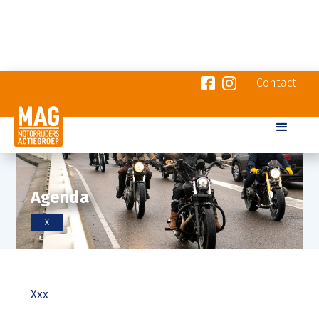
Contact
Agenda
X
Xxx