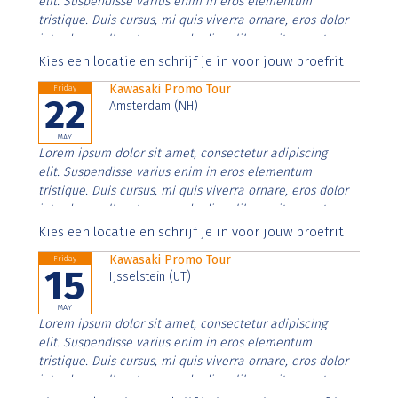
elit. Suspendisse varius enim in eros elementum
tristique. Duis cursus, mi quis viverra ornare, eros dolor
interdum nulla, ut commodo diam libero vitae erat.
Aenean faucibus nibh et justo cursus id rutrum lorem
Kies een locatie en schrijf je in voor jouw proefrit
imperdiet. Nunc ut sem vitae risus tristique posuere.
Kawasaki Promo Tour
Friday
22
Amsterdam (NH)
MAY
Lorem ipsum dolor sit amet, consectetur adipiscing
elit. Suspendisse varius enim in eros elementum
tristique. Duis cursus, mi quis viverra ornare, eros dolor
interdum nulla, ut commodo diam libero vitae erat.
Aenean faucibus nibh et justo cursus id rutrum lorem
Kies een locatie en schrijf je in voor jouw proefrit
imperdiet. Nunc ut sem vitae risus tristique posuere.
Kawasaki Promo Tour
Friday
15
IJsselstein (UT)
MAY
Lorem ipsum dolor sit amet, consectetur adipiscing
elit. Suspendisse varius enim in eros elementum
tristique. Duis cursus, mi quis viverra ornare, eros dolor
interdum nulla, ut commodo diam libero vitae erat.