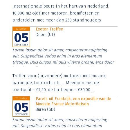
Aenean faucibus nibh et justo cursus id rutrum lorem
Internationale beurs in het hart van Nederland.
imperdiet. Nunc ut sem vitae risus tristique posuere.
10.000 m2 oldtimer motoren, bromfietsen en
onderdelen met meer dan 230 standhouders
Exoten Treffen
Saturday
05
Doorn (UT)
SEPTEMBER
Lorem ipsum dolor sit amet, consectetur adipiscing
elit. Suspendisse varius enim in eros elementum
tristique. Duis cursus, mi quis viverra ornare, eros dolor
interdum nulla, ut commodo diam libero vitae erat.
Aenean faucibus nibh et justo cursus id rutrum lorem
Treffen voor (bijzondere) motoren, met muziek,
imperdiet. Nunc ut sem vitae risus tristique posuere.
barbeque, toertocht etc..... Meedoen met de
toertocht = €7,50, de barbeque = €30,00....
Parels uit Frankrijk, een expositie van de
Thursday
05
Mooiste Franse Motorfietsen
Buren (GD)
NOVEMBER
Lorem ipsum dolor sit amet, consectetur adipiscing
elit. Suspendisse varius enim in eros elementum