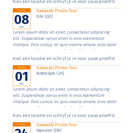
Aenean faucibus nibh et justo cursus id rutrum lorem
Kies een locatie en schrijf je in voor jouw proefrit
imperdiet. Nunc ut sem vitae risus tristique posuere.
Kawasaki Promo Tour
Friday
08
Ede (GD)
MAY
Lorem ipsum dolor sit amet, consectetur adipiscing
elit. Suspendisse varius enim in eros elementum
tristique. Duis cursus, mi quis viverra ornare, eros dolor
interdum nulla, ut commodo diam libero vitae erat.
Aenean faucibus nibh et justo cursus id rutrum lorem
Kies een locatie en schrijf je in voor jouw proefrit
imperdiet. Nunc ut sem vitae risus tristique posuere.
Kawasaki Promo Tour
Friday
01
Rotterdam (ZH)
MAY
Lorem ipsum dolor sit amet, consectetur adipiscing
elit. Suspendisse varius enim in eros elementum
tristique. Duis cursus, mi quis viverra ornare, eros dolor
interdum nulla, ut commodo diam libero vitae erat.
Aenean faucibus nibh et justo cursus id rutrum lorem
Kies een locatie en schrijf je in voor jouw proefrit
imperdiet. Nunc ut sem vitae risus tristique posuere.
Kawasaki Promo Tour
Friday
Nijeveen (DR)