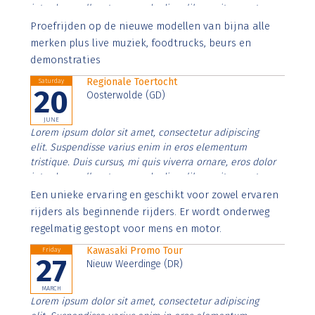
interdum nulla, ut commodo diam libero vitae erat.
Aenean faucibus nibh et justo cursus id rutrum lorem
Proefrijden op de nieuwe modellen van bijna alle
imperdiet. Nunc ut sem vitae risus tristique posuere.
merken plus live muziek, foodtrucks, beurs en
demonstraties
Regionale Toertocht
Saturday
20
Oosterwolde (GD)
JUNE
Lorem ipsum dolor sit amet, consectetur adipiscing
elit. Suspendisse varius enim in eros elementum
tristique. Duis cursus, mi quis viverra ornare, eros dolor
interdum nulla, ut commodo diam libero vitae erat.
Aenean faucibus nibh et justo cursus id rutrum lorem
Een unieke ervaring en geschikt voor zowel ervaren
imperdiet. Nunc ut sem vitae risus tristique posuere.
rijders als beginnende rijders. Er wordt onderweg
regelmatig gestopt voor mens en motor.
Kawasaki Promo Tour
Friday
27
Nieuw Weerdinge (DR)
MARCH
Lorem ipsum dolor sit amet, consectetur adipiscing