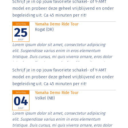
Aenean faucibus nibh et justo cursus id rutrum lorem
Schrijf je in op jouw favoriete schakel- of Y-AMT
imperdiet. Nunc ut sem vitae risus tristique posuere.
model en probeer deze geheel vrijblijvend en onder
begeleiding uit. Ca 45 minuten per rit!
Yamaha Demo Ride Tour
Saturday
25
Rogat (DR)
JULY
Lorem ipsum dolor sit amet, consectetur adipiscing
elit. Suspendisse varius enim in eros elementum
tristique. Duis cursus, mi quis viverra ornare, eros dolor
interdum nulla, ut commodo diam libero vitae erat.
Aenean faucibus nibh et justo cursus id rutrum lorem
Schrijf je in op jouw favoriete schakel- of Y-AMT
imperdiet. Nunc ut sem vitae risus tristique posuere.
model en probeer deze geheel vrijblijvend en onder
begeleiding uit. Ca 45 minuten per rit!
Yamaha Demo Ride Tour
Saturday
04
Volkel (NB)
JULY
Lorem ipsum dolor sit amet, consectetur adipiscing
elit. Suspendisse varius enim in eros elementum
tristique. Duis cursus, mi quis viverra ornare, eros dolor