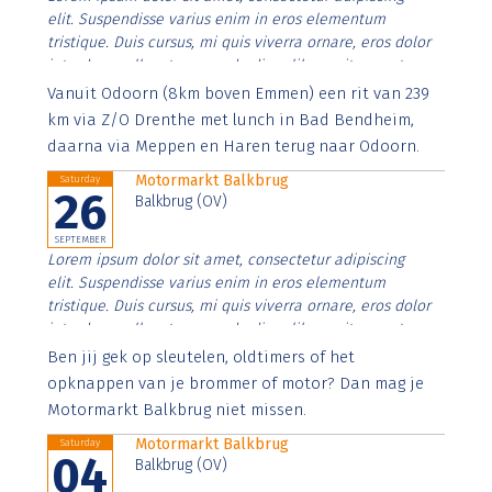
elit. Suspendisse varius enim in eros elementum
tristique. Duis cursus, mi quis viverra ornare, eros dolor
interdum nulla, ut commodo diam libero vitae erat.
Aenean faucibus nibh et justo cursus id rutrum lorem
Vanuit Odoorn (8km boven Emmen) een rit van 239
imperdiet. Nunc ut sem vitae risus tristique posuere.
km via Z/O Drenthe met lunch in Bad Bendheim,
daarna via Meppen en Haren terug naar Odoorn.
Motormarkt Balkbrug
Saturday
26
Balkbrug (OV)
SEPTEMBER
Lorem ipsum dolor sit amet, consectetur adipiscing
elit. Suspendisse varius enim in eros elementum
tristique. Duis cursus, mi quis viverra ornare, eros dolor
interdum nulla, ut commodo diam libero vitae erat.
Aenean faucibus nibh et justo cursus id rutrum lorem
Ben jij gek op sleutelen, oldtimers of het
imperdiet. Nunc ut sem vitae risus tristique posuere.
opknappen van je brommer of motor? Dan mag je
Motormarkt Balkbrug niet missen.
Motormarkt Balkbrug
Saturday
04
Balkbrug (OV)