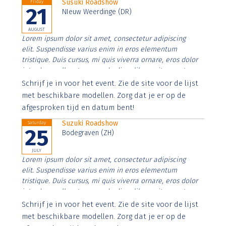
Susuki Roadshow
Friday
21
NIeuw Weerdinge (DR)
AUGUST
Lorem ipsum dolor sit amet, consectetur adipiscing
elit. Suspendisse varius enim in eros elementum
tristique. Duis cursus, mi quis viverra ornare, eros dolor
interdum nulla, ut commodo diam libero vitae erat.
Aenean faucibus nibh et justo cursus id rutrum lorem
Schrijf je in voor het event. Zie de site voor de lijst
imperdiet. Nunc ut sem vitae risus tristique posuere.
met beschikbare modellen. Zorg dat je er op de
afgesproken tijd en datum bent!
Suzuki Roadshow
Saturday
25
Bodegraven (ZH)
JULY
Lorem ipsum dolor sit amet, consectetur adipiscing
elit. Suspendisse varius enim in eros elementum
tristique. Duis cursus, mi quis viverra ornare, eros dolor
interdum nulla, ut commodo diam libero vitae erat.
Aenean faucibus nibh et justo cursus id rutrum lorem
Schrijf je in voor het event. Zie de site voor de lijst
imperdiet. Nunc ut sem vitae risus tristique posuere.
met beschikbare modellen. Zorg dat je er op de