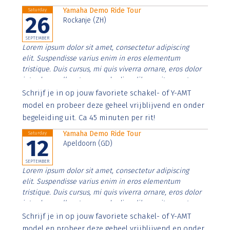
Yamaha Demo Ride Tour
Saturday
26
Rockanje (ZH)
SEPTEMBER
Lorem ipsum dolor sit amet, consectetur adipiscing
elit. Suspendisse varius enim in eros elementum
tristique. Duis cursus, mi quis viverra ornare, eros dolor
interdum nulla, ut commodo diam libero vitae erat.
Aenean faucibus nibh et justo cursus id rutrum lorem
Schrijf je in op jouw favoriete schakel- of Y-AMT
imperdiet. Nunc ut sem vitae risus tristique posuere.
model en probeer deze geheel vrijblijvend en onder
begeleiding uit. Ca 45 minuten per rit!
Yamaha Demo Ride Tour
Saturday
12
Apeldoorn (GD)
SEPTEMBER
Lorem ipsum dolor sit amet, consectetur adipiscing
elit. Suspendisse varius enim in eros elementum
tristique. Duis cursus, mi quis viverra ornare, eros dolor
interdum nulla, ut commodo diam libero vitae erat.
Aenean faucibus nibh et justo cursus id rutrum lorem
Schrijf je in op jouw favoriete schakel- of Y-AMT
imperdiet. Nunc ut sem vitae risus tristique posuere.
model en probeer deze geheel vrijblijvend en onder