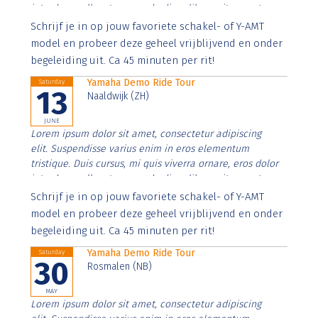
interdum nulla, ut commodo diam libero vitae erat.
Aenean faucibus nibh et justo cursus id rutrum lorem
Schrijf je in op jouw favoriete schakel- of Y-AMT
imperdiet. Nunc ut sem vitae risus tristique posuere.
model en probeer deze geheel vrijblijvend en onder
begeleiding uit. Ca 45 minuten per rit!
Yamaha Demo Ride Tour
Saturday
13
Naaldwijk (ZH)
JUNE
Lorem ipsum dolor sit amet, consectetur adipiscing
elit. Suspendisse varius enim in eros elementum
tristique. Duis cursus, mi quis viverra ornare, eros dolor
interdum nulla, ut commodo diam libero vitae erat.
Aenean faucibus nibh et justo cursus id rutrum lorem
Schrijf je in op jouw favoriete schakel- of Y-AMT
imperdiet. Nunc ut sem vitae risus tristique posuere.
model en probeer deze geheel vrijblijvend en onder
begeleiding uit. Ca 45 minuten per rit!
Yamaha Demo Ride Tour
Saturday
30
Rosmalen (NB)
MAY
Lorem ipsum dolor sit amet, consectetur adipiscing