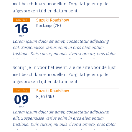
imperdiet. Nunc ut sem vitae risus tristique posuere.
met beschikbare modellen. Zorg dat je er op de
afgesproken tijd en datum bent!
Suzuki Roadshow
Saturday
16
Rockanje (ZH)
MAY
Lorem ipsum dolor sit amet, consectetur adipiscing
elit. Suspendisse varius enim in eros elementum
tristique. Duis cursus, mi quis viverra ornare, eros dolor
interdum nulla, ut commodo diam libero vitae erat.
Aenean faucibus nibh et justo cursus id rutrum lorem
Schrijf je in voor het event. Zie de site voor de lijst
imperdiet. Nunc ut sem vitae risus tristique posuere.
met beschikbare modellen. Zorg dat je er op de
afgesproken tijd en datum bent!
Suzuki Roadshow
Saturday
09
Rijen (NB)
MAY
Lorem ipsum dolor sit amet, consectetur adipiscing
elit. Suspendisse varius enim in eros elementum
tristique. Duis cursus, mi quis viverra ornare, eros dolor
interdum nulla, ut commodo diam libero vitae erat.