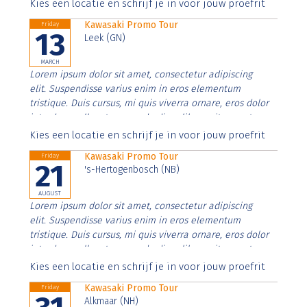
Aenean faucibus nibh et justo cursus id rutrum lorem
Kies een locatie en schrijf je in voor jouw proefrit
imperdiet. Nunc ut sem vitae risus tristique posuere.
Kawasaki Promo Tour
Friday
13
Leek (GN)
MARCH
Lorem ipsum dolor sit amet, consectetur adipiscing
elit. Suspendisse varius enim in eros elementum
tristique. Duis cursus, mi quis viverra ornare, eros dolor
interdum nulla, ut commodo diam libero vitae erat.
Aenean faucibus nibh et justo cursus id rutrum lorem
Kies een locatie en schrijf je in voor jouw proefrit
imperdiet. Nunc ut sem vitae risus tristique posuere.
Kawasaki Promo Tour
Friday
21
's-Hertogenbosch (NB)
AUGUST
Lorem ipsum dolor sit amet, consectetur adipiscing
elit. Suspendisse varius enim in eros elementum
tristique. Duis cursus, mi quis viverra ornare, eros dolor
interdum nulla, ut commodo diam libero vitae erat.
Aenean faucibus nibh et justo cursus id rutrum lorem
Kies een locatie en schrijf je in voor jouw proefrit
imperdiet. Nunc ut sem vitae risus tristique posuere.
Kawasaki Promo Tour
Friday
Alkmaar (NH)