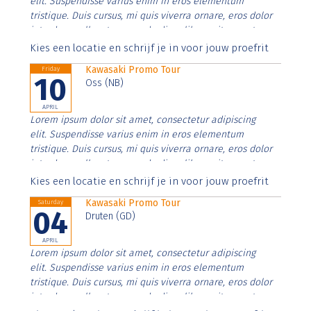
elit. Suspendisse varius enim in eros elementum
tristique. Duis cursus, mi quis viverra ornare, eros dolor
interdum nulla, ut commodo diam libero vitae erat.
Aenean faucibus nibh et justo cursus id rutrum lorem
Kies een locatie en schrijf je in voor jouw proefrit
imperdiet. Nunc ut sem vitae risus tristique posuere.
Kawasaki Promo Tour
Friday
10
Oss (NB)
APRIL
Lorem ipsum dolor sit amet, consectetur adipiscing
elit. Suspendisse varius enim in eros elementum
tristique. Duis cursus, mi quis viverra ornare, eros dolor
interdum nulla, ut commodo diam libero vitae erat.
Aenean faucibus nibh et justo cursus id rutrum lorem
Kies een locatie en schrijf je in voor jouw proefrit
imperdiet. Nunc ut sem vitae risus tristique posuere.
Kawasaki Promo Tour
Saturday
04
Druten (GD)
APRIL
Lorem ipsum dolor sit amet, consectetur adipiscing
elit. Suspendisse varius enim in eros elementum
tristique. Duis cursus, mi quis viverra ornare, eros dolor
interdum nulla, ut commodo diam libero vitae erat.