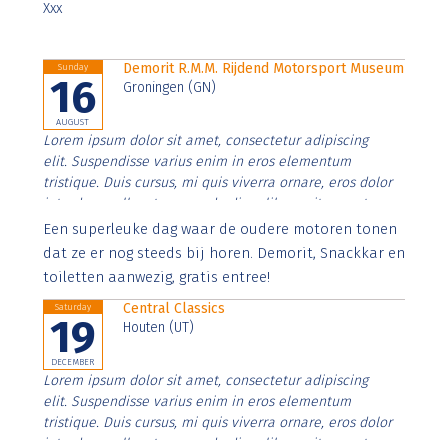
Xxx
Demorit R.M.M. Rijdend Motorsport Museum
Sunday
16
Groningen (GN)
AUGUST
Lorem ipsum dolor sit amet, consectetur adipiscing
elit. Suspendisse varius enim in eros elementum
tristique. Duis cursus, mi quis viverra ornare, eros dolor
interdum nulla, ut commodo diam libero vitae erat.
Aenean faucibus nibh et justo cursus id rutrum lorem
Een superleuke dag waar de oudere motoren tonen
imperdiet. Nunc ut sem vitae risus tristique posuere.
dat ze er nog steeds bij horen. Demorit, Snackkar en
toiletten aanwezig, gratis entree!
Central Classics
Saturday
19
Houten (UT)
DECEMBER
Lorem ipsum dolor sit amet, consectetur adipiscing
elit. Suspendisse varius enim in eros elementum
tristique. Duis cursus, mi quis viverra ornare, eros dolor
interdum nulla, ut commodo diam libero vitae erat.