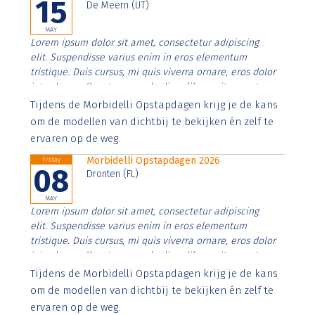
15
De Meern (UT)
MAY
Lorem ipsum dolor sit amet, consectetur adipiscing
elit. Suspendisse varius enim in eros elementum
tristique. Duis cursus, mi quis viverra ornare, eros dolor
interdum nulla, ut commodo diam libero vitae erat.
Aenean faucibus nibh et justo cursus id rutrum lorem
Tijdens de Morbidelli Opstapdagen krijg je de kans
imperdiet. Nunc ut sem vitae risus tristique posuere.
om de modellen van dichtbij te bekijken én zelf te
ervaren op de weg.
Morbidelli Opstapdagen 2026
Friday
08
Dronten (FL)
MAY
Lorem ipsum dolor sit amet, consectetur adipiscing
elit. Suspendisse varius enim in eros elementum
tristique. Duis cursus, mi quis viverra ornare, eros dolor
interdum nulla, ut commodo diam libero vitae erat.
Aenean faucibus nibh et justo cursus id rutrum lorem
Tijdens de Morbidelli Opstapdagen krijg je de kans
imperdiet. Nunc ut sem vitae risus tristique posuere.
om de modellen van dichtbij te bekijken én zelf te
ervaren op de weg.