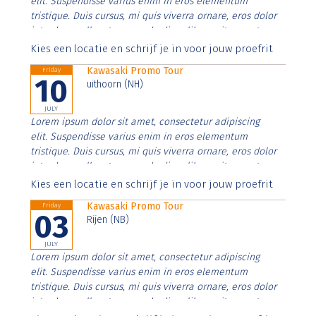
elit. Suspendisse varius enim in eros elementum
tristique. Duis cursus, mi quis viverra ornare, eros dolor
interdum nulla, ut commodo diam libero vitae erat.
Aenean faucibus nibh et justo cursus id rutrum lorem
Kies een locatie en schrijf je in voor jouw proefrit
imperdiet. Nunc ut sem vitae risus tristique posuere.
Kawasaki Promo Tour
Friday
10
uithoorn (NH)
JULY
Lorem ipsum dolor sit amet, consectetur adipiscing
elit. Suspendisse varius enim in eros elementum
tristique. Duis cursus, mi quis viverra ornare, eros dolor
interdum nulla, ut commodo diam libero vitae erat.
Aenean faucibus nibh et justo cursus id rutrum lorem
Kies een locatie en schrijf je in voor jouw proefrit
imperdiet. Nunc ut sem vitae risus tristique posuere.
Kawasaki Promo Tour
Friday
03
Rijen (NB)
JULY
Lorem ipsum dolor sit amet, consectetur adipiscing
elit. Suspendisse varius enim in eros elementum
tristique. Duis cursus, mi quis viverra ornare, eros dolor
interdum nulla, ut commodo diam libero vitae erat.