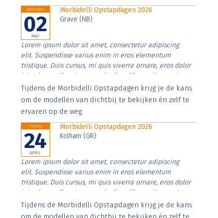
Morbidelli Opstapdagen 2026
Saturday
02
Grave (NB)
MAY
Lorem ipsum dolor sit amet, consectetur adipiscing
elit. Suspendisse varius enim in eros elementum
tristique. Duis cursus, mi quis viverra ornare, eros dolor
interdum nulla, ut commodo diam libero vitae erat.
Aenean faucibus nibh et justo cursus id rutrum lorem
Tijdens de Morbidelli Opstapdagen krijg je de kans
imperdiet. Nunc ut sem vitae risus tristique posuere.
om de modellen van dichtbij te bekijken én zelf te
ervaren op de weg.
Morbidelli Opstapdagen 2026
Friday
24
Kolham (GR)
APRIL
Lorem ipsum dolor sit amet, consectetur adipiscing
elit. Suspendisse varius enim in eros elementum
tristique. Duis cursus, mi quis viverra ornare, eros dolor
interdum nulla, ut commodo diam libero vitae erat.
Aenean faucibus nibh et justo cursus id rutrum lorem
Tijdens de Morbidelli Opstapdagen krijg je de kans
imperdiet. Nunc ut sem vitae risus tristique posuere.
om de modellen van dichtbij te bekijken én zelf te