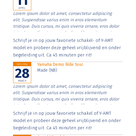
11
APRIL
Lorem ipsum dolor sit amet, consectetur adipiscing
elit. Suspendisse varius enim in eros elementum
tristique. Duis cursus, mi quis viverra ornare, eros dolor
interdum nulla, ut commodo diam libero vitae erat.
Aenean faucibus nibh et justo cursus id rutrum lorem
Schrijf je in op jouw favoriete schakel- of Y-AMT
imperdiet. Nunc ut sem vitae risus tristique posuere.
model en probeer deze geheel vrijblijvend en onder
begeleiding uit. Ca 45 minuten per rit!
Yamaha Demo Ride tour
Saturday
28
Made (NB)
MARCH
Lorem ipsum dolor sit amet, consectetur adipiscing
elit. Suspendisse varius enim in eros elementum
tristique. Duis cursus, mi quis viverra ornare, eros dolor
interdum nulla, ut commodo diam libero vitae erat.
Aenean faucibus nibh et justo cursus id rutrum lorem
Schrijf je in op jouw favoriete schakel of Y-AMT
imperdiet. Nunc ut sem vitae risus tristique posuere.
model en probeer deze geheel vrijblijvend en onder
begeleiding uit. Ca 45 minuten per rit!