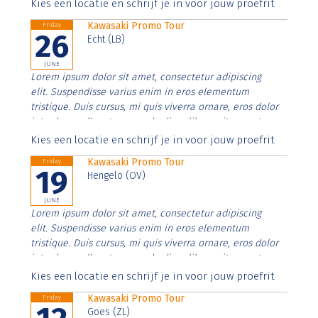
Aenean faucibus nibh et justo cursus id rutrum lorem
Kies een locatie en schrijf je in voor jouw proefrit
imperdiet. Nunc ut sem vitae risus tristique posuere.
Kawasaki Promo Tour
Friday
26
Echt (LB)
JUNE
Lorem ipsum dolor sit amet, consectetur adipiscing
elit. Suspendisse varius enim in eros elementum
tristique. Duis cursus, mi quis viverra ornare, eros dolor
interdum nulla, ut commodo diam libero vitae erat.
Aenean faucibus nibh et justo cursus id rutrum lorem
Kies een locatie en schrijf je in voor jouw proefrit
imperdiet. Nunc ut sem vitae risus tristique posuere.
Kawasaki Promo Tour
Friday
19
Hengelo (OV)
JUNE
Lorem ipsum dolor sit amet, consectetur adipiscing
elit. Suspendisse varius enim in eros elementum
tristique. Duis cursus, mi quis viverra ornare, eros dolor
interdum nulla, ut commodo diam libero vitae erat.
Aenean faucibus nibh et justo cursus id rutrum lorem
Kies een locatie en schrijf je in voor jouw proefrit
imperdiet. Nunc ut sem vitae risus tristique posuere.
Kawasaki Promo Tour
Friday
Goes (ZL)