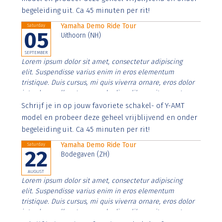
begeleiding uit. Ca 45 minuten per rit!
Yamaha Demo Ride Tour
Saturday
05
Uithoorn (NH)
SEPTEMBER
Lorem ipsum dolor sit amet, consectetur adipiscing
elit. Suspendisse varius enim in eros elementum
tristique. Duis cursus, mi quis viverra ornare, eros dolor
interdum nulla, ut commodo diam libero vitae erat.
Aenean faucibus nibh et justo cursus id rutrum lorem
Schrijf je in op jouw favoriete schakel- of Y-AMT
imperdiet. Nunc ut sem vitae risus tristique posuere.
model en probeer deze geheel vrijblijvend en onder
begeleiding uit. Ca 45 minuten per rit!
Yamaha Demo Ride Tour
Saturday
22
Bodegaven (ZH)
AUGUST
Lorem ipsum dolor sit amet, consectetur adipiscing
elit. Suspendisse varius enim in eros elementum
tristique. Duis cursus, mi quis viverra ornare, eros dolor
interdum nulla, ut commodo diam libero vitae erat.