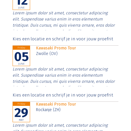
12
JUNE
Lorem ipsum dolor sit amet, consectetur adipiscing
elit. Suspendisse varius enim in eros elementum
tristique. Duis cursus, mi quis viverra ornare, eros dolor
interdum nulla, ut commodo diam libero vitae erat.
Aenean faucibus nibh et justo cursus id rutrum lorem
Kies een locatie en schrijf je in voor jouw proefrit
imperdiet. Nunc ut sem vitae risus tristique posuere.
Kawasaki Promo Tour
Friday
05
Zwolle (OV)
JUNE
Lorem ipsum dolor sit amet, consectetur adipiscing
elit. Suspendisse varius enim in eros elementum
tristique. Duis cursus, mi quis viverra ornare, eros dolor
interdum nulla, ut commodo diam libero vitae erat.
Aenean faucibus nibh et justo cursus id rutrum lorem
Kies een locatie en schrijf je in voor jouw proefrit
imperdiet. Nunc ut sem vitae risus tristique posuere.
Kawasaki Promo Tour
Friday
29
Rockanje (ZH)
MAY
Lorem ipsum dolor sit amet, consectetur adipiscing