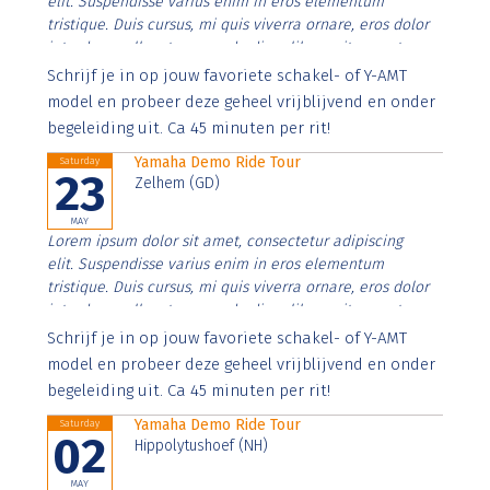
elit. Suspendisse varius enim in eros elementum
tristique. Duis cursus, mi quis viverra ornare, eros dolor
interdum nulla, ut commodo diam libero vitae erat.
Aenean faucibus nibh et justo cursus id rutrum lorem
Schrijf je in op jouw favoriete schakel- of Y-AMT
imperdiet. Nunc ut sem vitae risus tristique posuere.
model en probeer deze geheel vrijblijvend en onder
begeleiding uit. Ca 45 minuten per rit!
Yamaha Demo Ride Tour
Saturday
23
Zelhem (GD)
MAY
Lorem ipsum dolor sit amet, consectetur adipiscing
elit. Suspendisse varius enim in eros elementum
tristique. Duis cursus, mi quis viverra ornare, eros dolor
interdum nulla, ut commodo diam libero vitae erat.
Aenean faucibus nibh et justo cursus id rutrum lorem
Schrijf je in op jouw favoriete schakel- of Y-AMT
imperdiet. Nunc ut sem vitae risus tristique posuere.
model en probeer deze geheel vrijblijvend en onder
begeleiding uit. Ca 45 minuten per rit!
Yamaha Demo Ride Tour
Saturday
02
Hippolytushoef (NH)
MAY