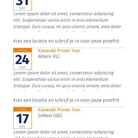
31
JULY
Lorem ipsum dolor sit amet, consectetur adipiscing
elit. Suspendisse varius enim in eros elementum
tristique. Duis cursus, mi quis viverra ornare, eros dolor
interdum nulla, ut commodo diam libero vitae erat.
Aenean faucibus nibh et justo cursus id rutrum lorem
Kies een locatie en schrijf je in voor jouw proefrit
imperdiet. Nunc ut sem vitae risus tristique posuere.
Kawasaki Promo Tour
Friday
24
Almere (FL)
JULY
Lorem ipsum dolor sit amet, consectetur adipiscing
elit. Suspendisse varius enim in eros elementum
tristique. Duis cursus, mi quis viverra ornare, eros dolor
interdum nulla, ut commodo diam libero vitae erat.
Aenean faucibus nibh et justo cursus id rutrum lorem
Kies een locatie en schrijf je in voor jouw proefrit
imperdiet. Nunc ut sem vitae risus tristique posuere.
Kawasaki Promo Tour
Friday
17
Zelhem (GD)
JULY
Lorem ipsum dolor sit amet, consectetur adipiscing