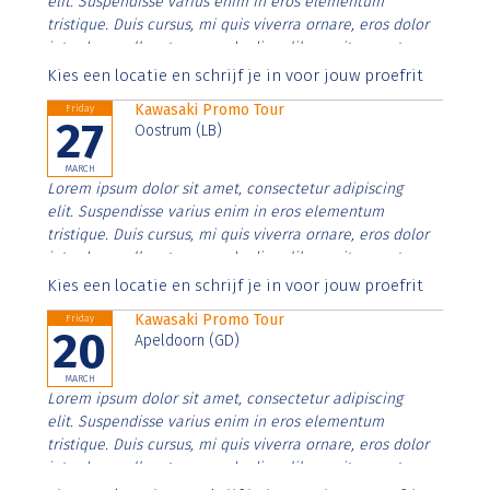
elit. Suspendisse varius enim in eros elementum
tristique. Duis cursus, mi quis viverra ornare, eros dolor
interdum nulla, ut commodo diam libero vitae erat.
Aenean faucibus nibh et justo cursus id rutrum lorem
Kies een locatie en schrijf je in voor jouw proefrit
imperdiet. Nunc ut sem vitae risus tristique posuere.
Kawasaki Promo Tour
Friday
27
Oostrum (LB)
MARCH
Lorem ipsum dolor sit amet, consectetur adipiscing
elit. Suspendisse varius enim in eros elementum
tristique. Duis cursus, mi quis viverra ornare, eros dolor
interdum nulla, ut commodo diam libero vitae erat.
Aenean faucibus nibh et justo cursus id rutrum lorem
Kies een locatie en schrijf je in voor jouw proefrit
imperdiet. Nunc ut sem vitae risus tristique posuere.
Kawasaki Promo Tour
Friday
20
Apeldoorn (GD)
MARCH
Lorem ipsum dolor sit amet, consectetur adipiscing
elit. Suspendisse varius enim in eros elementum
tristique. Duis cursus, mi quis viverra ornare, eros dolor
interdum nulla, ut commodo diam libero vitae erat.