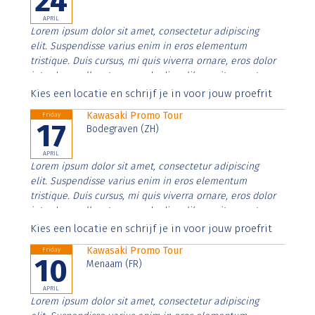
24
APRIL
Lorem ipsum dolor sit amet, consectetur adipiscing
elit. Suspendisse varius enim in eros elementum
tristique. Duis cursus, mi quis viverra ornare, eros dolor
interdum nulla, ut commodo diam libero vitae erat.
Aenean faucibus nibh et justo cursus id rutrum lorem
Kies een locatie en schrijf je in voor jouw proefrit
imperdiet. Nunc ut sem vitae risus tristique posuere.
Kawasaki Promo Tour
Friday
17
Bodegraven (ZH)
APRIL
Lorem ipsum dolor sit amet, consectetur adipiscing
elit. Suspendisse varius enim in eros elementum
tristique. Duis cursus, mi quis viverra ornare, eros dolor
interdum nulla, ut commodo diam libero vitae erat.
Aenean faucibus nibh et justo cursus id rutrum lorem
Kies een locatie en schrijf je in voor jouw proefrit
imperdiet. Nunc ut sem vitae risus tristique posuere.
Kawasaki Promo Tour
Friday
10
Menaam (FR)
APRIL
Lorem ipsum dolor sit amet, consectetur adipiscing