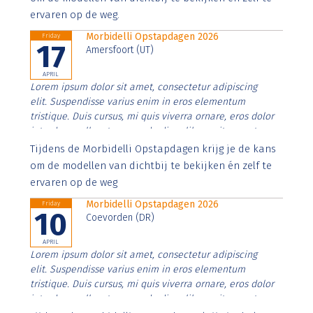
ervaren op de weg.
Morbidelli Opstapdagen 2026
Friday
17
Amersfoort (UT)
APRIL
Lorem ipsum dolor sit amet, consectetur adipiscing
elit. Suspendisse varius enim in eros elementum
tristique. Duis cursus, mi quis viverra ornare, eros dolor
interdum nulla, ut commodo diam libero vitae erat.
Aenean faucibus nibh et justo cursus id rutrum lorem
Tijdens de Morbidelli Opstapdagen krijg je de kans
imperdiet. Nunc ut sem vitae risus tristique posuere.
om de modellen van dichtbij te bekijken én zelf te
ervaren op de weg
Morbidelli Opstapdagen 2026
Friday
10
Coevorden (DR)
APRIL
Lorem ipsum dolor sit amet, consectetur adipiscing
elit. Suspendisse varius enim in eros elementum
tristique. Duis cursus, mi quis viverra ornare, eros dolor
interdum nulla, ut commodo diam libero vitae erat.