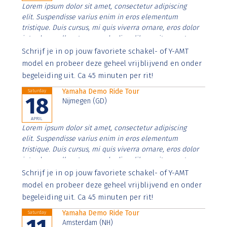
Lorem ipsum dolor sit amet, consectetur adipiscing
elit. Suspendisse varius enim in eros elementum
tristique. Duis cursus, mi quis viverra ornare, eros dolor
interdum nulla, ut commodo diam libero vitae erat.
Aenean faucibus nibh et justo cursus id rutrum lorem
Schrijf je in op jouw favoriete schakel- of Y-AMT
imperdiet. Nunc ut sem vitae risus tristique posuere.
model en probeer deze geheel vrijblijvend en onder
begeleiding uit. Ca 45 minuten per rit!
Yamaha Demo Ride Tour
Saturday
18
Nijmegen (GD)
APRIL
Lorem ipsum dolor sit amet, consectetur adipiscing
elit. Suspendisse varius enim in eros elementum
tristique. Duis cursus, mi quis viverra ornare, eros dolor
interdum nulla, ut commodo diam libero vitae erat.
Aenean faucibus nibh et justo cursus id rutrum lorem
Schrijf je in op jouw favoriete schakel- of Y-AMT
imperdiet. Nunc ut sem vitae risus tristique posuere.
model en probeer deze geheel vrijblijvend en onder
begeleiding uit. Ca 45 minuten per rit!
Yamaha Demo Ride Tour
Saturday
Amsterdam (NH)