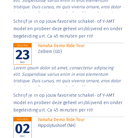
elit. Suspendisse varius enim in eros elementum
tristique. Duis cursus, mi quis viverra ornare, eros dolor
interdum nulla, ut commodo diam libero vitae erat.
Aenean faucibus nibh et justo cursus id rutrum lorem
Schrijf je in op jouw favoriete schakel- of Y-AMT
imperdiet. Nunc ut sem vitae risus tristique posuere.
model en probeer deze geheel vrijblijvend en onder
begeleiding uit. Ca 45 minuten per rit!
Yamaha Demo Ride Tour
Saturday
23
Zelhem (GD)
MAY
Lorem ipsum dolor sit amet, consectetur adipiscing
elit. Suspendisse varius enim in eros elementum
tristique. Duis cursus, mi quis viverra ornare, eros dolor
interdum nulla, ut commodo diam libero vitae erat.
Aenean faucibus nibh et justo cursus id rutrum lorem
Schrijf je in op jouw favoriete schakel- of Y-AMT
imperdiet. Nunc ut sem vitae risus tristique posuere.
model en probeer deze geheel vrijblijvend en onder
begeleiding uit. Ca 45 minuten per rit!
Yamaha Demo Ride Tour
Saturday
02
Hippolytushoef (NH)
MAY