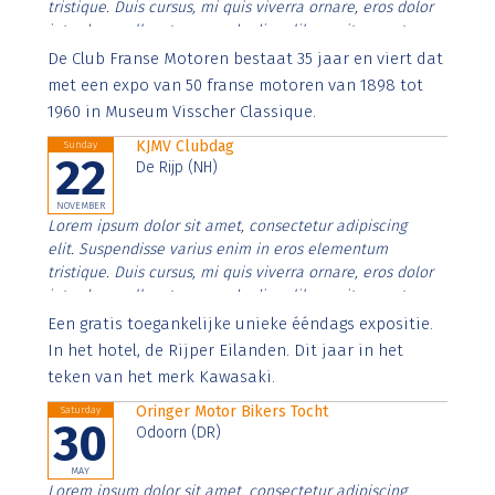
tristique. Duis cursus, mi quis viverra ornare, eros dolor
interdum nulla, ut commodo diam libero vitae erat.
Aenean faucibus nibh et justo cursus id rutrum lorem
De Club Franse Motoren bestaat 35 jaar en viert dat
imperdiet. Nunc ut sem vitae risus tristique posuere.
met een expo van 50 franse motoren van 1898 tot
1960 in Museum Visscher Classique.
KJMV Clubdag
Sunday
22
De Rijp (NH)
NOVEMBER
Lorem ipsum dolor sit amet, consectetur adipiscing
elit. Suspendisse varius enim in eros elementum
tristique. Duis cursus, mi quis viverra ornare, eros dolor
interdum nulla, ut commodo diam libero vitae erat.
Aenean faucibus nibh et justo cursus id rutrum lorem
Een gratis toegankelijke unieke ééndags expositie.
imperdiet. Nunc ut sem vitae risus tristique posuere.
In het hotel, de Rijper Eilanden. Dit jaar in het
teken van het merk Kawasaki.
Oringer Motor Bikers Tocht
Saturday
30
Odoorn (DR)
MAY
Lorem ipsum dolor sit amet, consectetur adipiscing