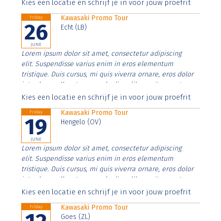
Aenean faucibus nibh et justo cursus id rutrum lorem
Kies een locatie en schrijf je in voor jouw proefrit
imperdiet. Nunc ut sem vitae risus tristique posuere.
Kawasaki Promo Tour
Friday
26
Echt (LB)
JUNE
Lorem ipsum dolor sit amet, consectetur adipiscing
elit. Suspendisse varius enim in eros elementum
tristique. Duis cursus, mi quis viverra ornare, eros dolor
interdum nulla, ut commodo diam libero vitae erat.
Aenean faucibus nibh et justo cursus id rutrum lorem
Kies een locatie en schrijf je in voor jouw proefrit
imperdiet. Nunc ut sem vitae risus tristique posuere.
Kawasaki Promo Tour
Friday
19
Hengelo (OV)
JUNE
Lorem ipsum dolor sit amet, consectetur adipiscing
elit. Suspendisse varius enim in eros elementum
tristique. Duis cursus, mi quis viverra ornare, eros dolor
interdum nulla, ut commodo diam libero vitae erat.
Aenean faucibus nibh et justo cursus id rutrum lorem
Kies een locatie en schrijf je in voor jouw proefrit
imperdiet. Nunc ut sem vitae risus tristique posuere.
Kawasaki Promo Tour
Friday
Goes (ZL)