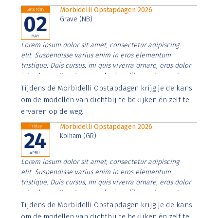
Morbidelli Opstapdagen 2026
Saturday
02
Grave (NB)
MAY
Lorem ipsum dolor sit amet, consectetur adipiscing
elit. Suspendisse varius enim in eros elementum
tristique. Duis cursus, mi quis viverra ornare, eros dolor
interdum nulla, ut commodo diam libero vitae erat.
Aenean faucibus nibh et justo cursus id rutrum lorem
Tijdens de Morbidelli Opstapdagen krijg je de kans
imperdiet. Nunc ut sem vitae risus tristique posuere.
om de modellen van dichtbij te bekijken én zelf te
ervaren op de weg.
Morbidelli Opstapdagen 2026
Friday
24
Kolham (GR)
APRIL
Lorem ipsum dolor sit amet, consectetur adipiscing
elit. Suspendisse varius enim in eros elementum
tristique. Duis cursus, mi quis viverra ornare, eros dolor
interdum nulla, ut commodo diam libero vitae erat.
Aenean faucibus nibh et justo cursus id rutrum lorem
Tijdens de Morbidelli Opstapdagen krijg je de kans
imperdiet. Nunc ut sem vitae risus tristique posuere.
om de modellen van dichtbij te bekijken én zelf te