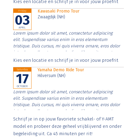
Aenean faucibus nibh et justo cursus id rutrum lorem
Kies een locatie en schrijf je in voor jouw proefrit
imperdiet. Nunc ut sem vitae risus tristique posuere.
Kawasaki Promo Tour
Friday
03
Zwaagdijk (NH)
APRIL
Lorem ipsum dolor sit amet, consectetur adipiscing
elit. Suspendisse varius enim in eros elementum
tristique. Duis cursus, mi quis viverra ornare, eros dolor
interdum nulla, ut commodo diam libero vitae erat.
Aenean faucibus nibh et justo cursus id rutrum lorem
Kies een locatie en schrijf je in voor jouw proefrit
imperdiet. Nunc ut sem vitae risus tristique posuere.
Yamaha Demo Ride Tour
Saturday
17
Hilversum (NH)
OCTOBER
Lorem ipsum dolor sit amet, consectetur adipiscing
elit. Suspendisse varius enim in eros elementum
tristique. Duis cursus, mi quis viverra ornare, eros dolor
interdum nulla, ut commodo diam libero vitae erat.
Aenean faucibus nibh et justo cursus id rutrum lorem
Schrijf je in op jouw favoriete schakel- of Y-AMT
imperdiet. Nunc ut sem vitae risus tristique posuere.
model en probeer deze geheel vrijblijvend en onder
begeleiding uit. Ca 45 minuten per rit!