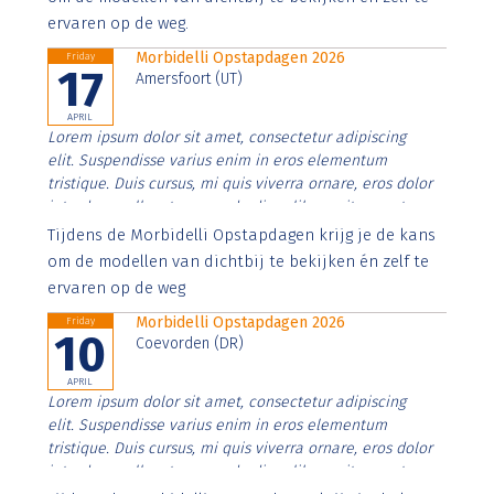
ervaren op de weg.
Morbidelli Opstapdagen 2026
Friday
17
Amersfoort (UT)
APRIL
Lorem ipsum dolor sit amet, consectetur adipiscing
elit. Suspendisse varius enim in eros elementum
tristique. Duis cursus, mi quis viverra ornare, eros dolor
interdum nulla, ut commodo diam libero vitae erat.
Aenean faucibus nibh et justo cursus id rutrum lorem
Tijdens de Morbidelli Opstapdagen krijg je de kans
imperdiet. Nunc ut sem vitae risus tristique posuere.
om de modellen van dichtbij te bekijken én zelf te
ervaren op de weg
Morbidelli Opstapdagen 2026
Friday
10
Coevorden (DR)
APRIL
Lorem ipsum dolor sit amet, consectetur adipiscing
elit. Suspendisse varius enim in eros elementum
tristique. Duis cursus, mi quis viverra ornare, eros dolor
interdum nulla, ut commodo diam libero vitae erat.