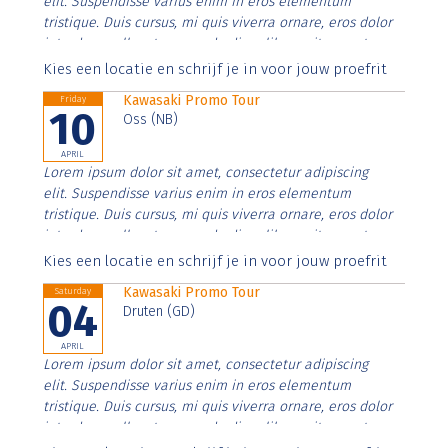
elit. Suspendisse varius enim in eros elementum
tristique. Duis cursus, mi quis viverra ornare, eros dolor
interdum nulla, ut commodo diam libero vitae erat.
Aenean faucibus nibh et justo cursus id rutrum lorem
Kies een locatie en schrijf je in voor jouw proefrit
imperdiet. Nunc ut sem vitae risus tristique posuere.
Kawasaki Promo Tour
Friday
10
Oss (NB)
APRIL
Lorem ipsum dolor sit amet, consectetur adipiscing
elit. Suspendisse varius enim in eros elementum
tristique. Duis cursus, mi quis viverra ornare, eros dolor
interdum nulla, ut commodo diam libero vitae erat.
Aenean faucibus nibh et justo cursus id rutrum lorem
Kies een locatie en schrijf je in voor jouw proefrit
imperdiet. Nunc ut sem vitae risus tristique posuere.
Kawasaki Promo Tour
Saturday
04
Druten (GD)
APRIL
Lorem ipsum dolor sit amet, consectetur adipiscing
elit. Suspendisse varius enim in eros elementum
tristique. Duis cursus, mi quis viverra ornare, eros dolor
interdum nulla, ut commodo diam libero vitae erat.