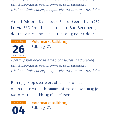
elit. Suspendisse varius enim in eros elementum
tristique. Duis cursus, mi quis viverra ornare, eros dolor
interdum nulla, ut commodo diam libero vitae erat.
Aenean faucibus nibh et justo cursus id rutrum lorem
Vanuit Odoorn (8km boven Emmen) een rit van 239
imperdiet. Nunc ut sem vitae risus tristique posuere.
km via Z/O Drenthe met lunch in Bad Bendheim,
daarna via Meppen en Haren terug naar Odoorn.
Motormarkt Balkbrug
Saturday
26
Balkbrug (OV)
SEPTEMBER
Lorem ipsum dolor sit amet, consectetur adipiscing
elit. Suspendisse varius enim in eros elementum
tristique. Duis cursus, mi quis viverra ornare, eros dolor
interdum nulla, ut commodo diam libero vitae erat.
Aenean faucibus nibh et justo cursus id rutrum lorem
Ben jij gek op sleutelen, oldtimers of het
imperdiet. Nunc ut sem vitae risus tristique posuere.
opknappen van je brommer of motor? Dan mag je
Motormarkt Balkbrug niet missen.
Motormarkt Balkbrug
Saturday
04
Balkbrug (OV)