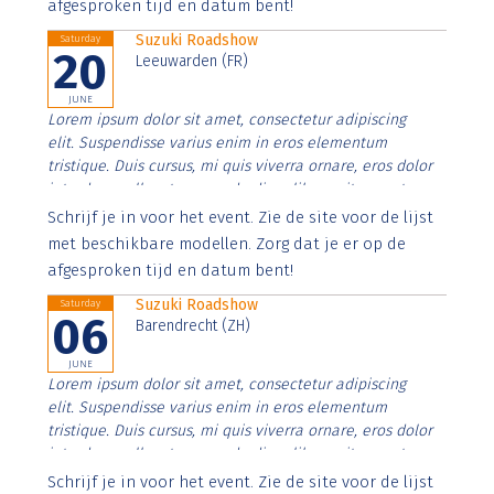
afgesproken tijd en datum bent!
Suzuki Roadshow
Saturday
20
Leeuwarden (FR)
JUNE
Lorem ipsum dolor sit amet, consectetur adipiscing
elit. Suspendisse varius enim in eros elementum
tristique. Duis cursus, mi quis viverra ornare, eros dolor
interdum nulla, ut commodo diam libero vitae erat.
Aenean faucibus nibh et justo cursus id rutrum lorem
Schrijf je in voor het event. Zie de site voor de lijst
imperdiet. Nunc ut sem vitae risus tristique posuere.
met beschikbare modellen. Zorg dat je er op de
afgesproken tijd en datum bent!
Suzuki Roadshow
Saturday
06
Barendrecht (ZH)
JUNE
Lorem ipsum dolor sit amet, consectetur adipiscing
elit. Suspendisse varius enim in eros elementum
tristique. Duis cursus, mi quis viverra ornare, eros dolor
interdum nulla, ut commodo diam libero vitae erat.
Aenean faucibus nibh et justo cursus id rutrum lorem
Schrijf je in voor het event. Zie de site voor de lijst