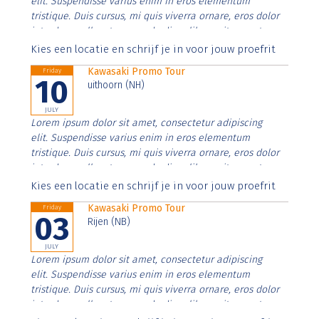
elit. Suspendisse varius enim in eros elementum
tristique. Duis cursus, mi quis viverra ornare, eros dolor
interdum nulla, ut commodo diam libero vitae erat.
Aenean faucibus nibh et justo cursus id rutrum lorem
Kies een locatie en schrijf je in voor jouw proefrit
imperdiet. Nunc ut sem vitae risus tristique posuere.
Kawasaki Promo Tour
Friday
10
uithoorn (NH)
JULY
Lorem ipsum dolor sit amet, consectetur adipiscing
elit. Suspendisse varius enim in eros elementum
tristique. Duis cursus, mi quis viverra ornare, eros dolor
interdum nulla, ut commodo diam libero vitae erat.
Aenean faucibus nibh et justo cursus id rutrum lorem
Kies een locatie en schrijf je in voor jouw proefrit
imperdiet. Nunc ut sem vitae risus tristique posuere.
Kawasaki Promo Tour
Friday
03
Rijen (NB)
JULY
Lorem ipsum dolor sit amet, consectetur adipiscing
elit. Suspendisse varius enim in eros elementum
tristique. Duis cursus, mi quis viverra ornare, eros dolor
interdum nulla, ut commodo diam libero vitae erat.