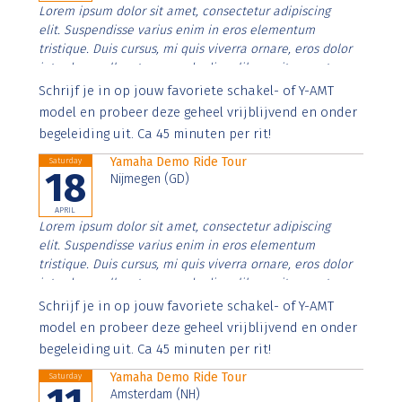
Lorem ipsum dolor sit amet, consectetur adipiscing
elit. Suspendisse varius enim in eros elementum
tristique. Duis cursus, mi quis viverra ornare, eros dolor
interdum nulla, ut commodo diam libero vitae erat.
Aenean faucibus nibh et justo cursus id rutrum lorem
Schrijf je in op jouw favoriete schakel- of Y-AMT
imperdiet. Nunc ut sem vitae risus tristique posuere.
model en probeer deze geheel vrijblijvend en onder
begeleiding uit. Ca 45 minuten per rit!
Yamaha Demo Ride Tour
Saturday
18
Nijmegen (GD)
APRIL
Lorem ipsum dolor sit amet, consectetur adipiscing
elit. Suspendisse varius enim in eros elementum
tristique. Duis cursus, mi quis viverra ornare, eros dolor
interdum nulla, ut commodo diam libero vitae erat.
Aenean faucibus nibh et justo cursus id rutrum lorem
Schrijf je in op jouw favoriete schakel- of Y-AMT
imperdiet. Nunc ut sem vitae risus tristique posuere.
model en probeer deze geheel vrijblijvend en onder
begeleiding uit. Ca 45 minuten per rit!
Yamaha Demo Ride Tour
Saturday
Amsterdam (NH)