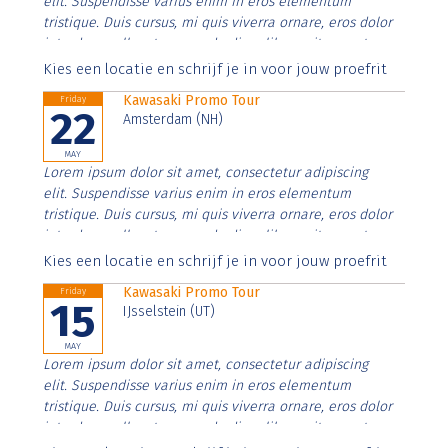
elit. Suspendisse varius enim in eros elementum
tristique. Duis cursus, mi quis viverra ornare, eros dolor
interdum nulla, ut commodo diam libero vitae erat.
Aenean faucibus nibh et justo cursus id rutrum lorem
Kies een locatie en schrijf je in voor jouw proefrit
imperdiet. Nunc ut sem vitae risus tristique posuere.
Kawasaki Promo Tour
Friday
22
Amsterdam (NH)
MAY
Lorem ipsum dolor sit amet, consectetur adipiscing
elit. Suspendisse varius enim in eros elementum
tristique. Duis cursus, mi quis viverra ornare, eros dolor
interdum nulla, ut commodo diam libero vitae erat.
Aenean faucibus nibh et justo cursus id rutrum lorem
Kies een locatie en schrijf je in voor jouw proefrit
imperdiet. Nunc ut sem vitae risus tristique posuere.
Kawasaki Promo Tour
Friday
15
IJsselstein (UT)
MAY
Lorem ipsum dolor sit amet, consectetur adipiscing
elit. Suspendisse varius enim in eros elementum
tristique. Duis cursus, mi quis viverra ornare, eros dolor
interdum nulla, ut commodo diam libero vitae erat.