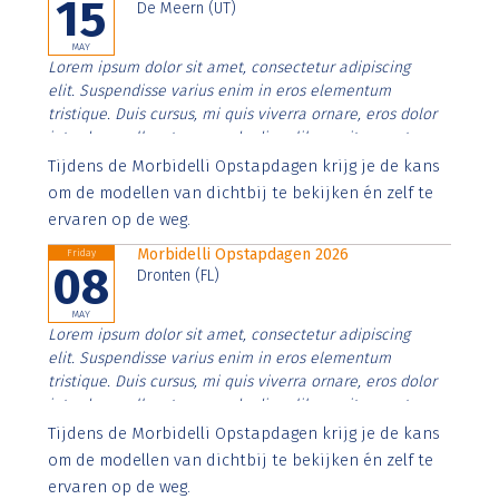
15
De Meern (UT)
MAY
Lorem ipsum dolor sit amet, consectetur adipiscing
elit. Suspendisse varius enim in eros elementum
tristique. Duis cursus, mi quis viverra ornare, eros dolor
interdum nulla, ut commodo diam libero vitae erat.
Aenean faucibus nibh et justo cursus id rutrum lorem
Tijdens de Morbidelli Opstapdagen krijg je de kans
imperdiet. Nunc ut sem vitae risus tristique posuere.
om de modellen van dichtbij te bekijken én zelf te
ervaren op de weg.
Morbidelli Opstapdagen 2026
Friday
08
Dronten (FL)
MAY
Lorem ipsum dolor sit amet, consectetur adipiscing
elit. Suspendisse varius enim in eros elementum
tristique. Duis cursus, mi quis viverra ornare, eros dolor
interdum nulla, ut commodo diam libero vitae erat.
Aenean faucibus nibh et justo cursus id rutrum lorem
Tijdens de Morbidelli Opstapdagen krijg je de kans
imperdiet. Nunc ut sem vitae risus tristique posuere.
om de modellen van dichtbij te bekijken én zelf te
ervaren op de weg.