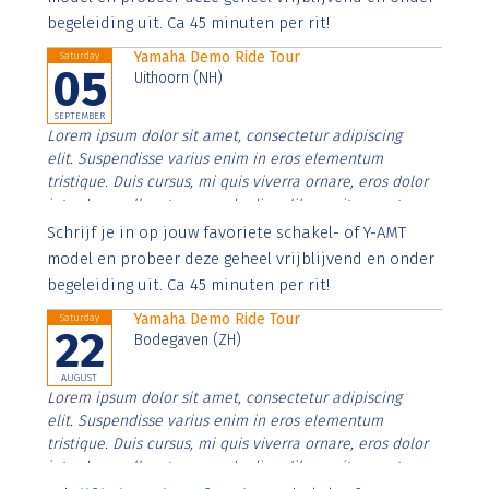
begeleiding uit. Ca 45 minuten per rit!
Yamaha Demo Ride Tour
Saturday
05
Uithoorn (NH)
SEPTEMBER
Lorem ipsum dolor sit amet, consectetur adipiscing
elit. Suspendisse varius enim in eros elementum
tristique. Duis cursus, mi quis viverra ornare, eros dolor
interdum nulla, ut commodo diam libero vitae erat.
Aenean faucibus nibh et justo cursus id rutrum lorem
Schrijf je in op jouw favoriete schakel- of Y-AMT
imperdiet. Nunc ut sem vitae risus tristique posuere.
model en probeer deze geheel vrijblijvend en onder
begeleiding uit. Ca 45 minuten per rit!
Yamaha Demo Ride Tour
Saturday
22
Bodegaven (ZH)
AUGUST
Lorem ipsum dolor sit amet, consectetur adipiscing
elit. Suspendisse varius enim in eros elementum
tristique. Duis cursus, mi quis viverra ornare, eros dolor
interdum nulla, ut commodo diam libero vitae erat.