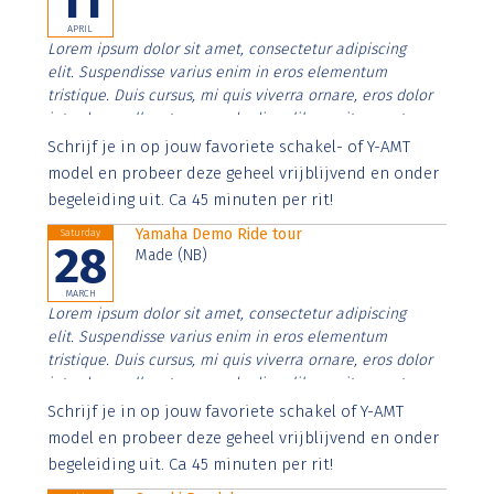
11
APRIL
Lorem ipsum dolor sit amet, consectetur adipiscing
elit. Suspendisse varius enim in eros elementum
tristique. Duis cursus, mi quis viverra ornare, eros dolor
interdum nulla, ut commodo diam libero vitae erat.
Aenean faucibus nibh et justo cursus id rutrum lorem
Schrijf je in op jouw favoriete schakel- of Y-AMT
imperdiet. Nunc ut sem vitae risus tristique posuere.
model en probeer deze geheel vrijblijvend en onder
begeleiding uit. Ca 45 minuten per rit!
Yamaha Demo Ride tour
Saturday
28
Made (NB)
MARCH
Lorem ipsum dolor sit amet, consectetur adipiscing
elit. Suspendisse varius enim in eros elementum
tristique. Duis cursus, mi quis viverra ornare, eros dolor
interdum nulla, ut commodo diam libero vitae erat.
Aenean faucibus nibh et justo cursus id rutrum lorem
Schrijf je in op jouw favoriete schakel of Y-AMT
imperdiet. Nunc ut sem vitae risus tristique posuere.
model en probeer deze geheel vrijblijvend en onder
begeleiding uit. Ca 45 minuten per rit!