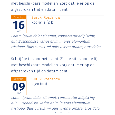
imperdiet. Nunc ut sem vitae risus tristique posuere.
met beschikbare modellen. Zorg dat je er op de
afgesproken tijd en datum bent!
Suzuki Roadshow
Saturday
16
Rockanje (ZH)
MAY
Lorem ipsum dolor sit amet, consectetur adipiscing
elit. Suspendisse varius enim in eros elementum
tristique. Duis cursus, mi quis viverra ornare, eros dolor
interdum nulla, ut commodo diam libero vitae erat.
Aenean faucibus nibh et justo cursus id rutrum lorem
Schrijf je in voor het event. Zie de site voor de lijst
imperdiet. Nunc ut sem vitae risus tristique posuere.
met beschikbare modellen. Zorg dat je er op de
afgesproken tijd en datum bent!
Suzuki Roadshow
Saturday
09
Rijen (NB)
MAY
Lorem ipsum dolor sit amet, consectetur adipiscing
elit. Suspendisse varius enim in eros elementum
tristique. Duis cursus, mi quis viverra ornare, eros dolor
interdum nulla, ut commodo diam libero vitae erat.