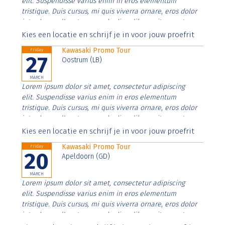
elit. Suspendisse varius enim in eros elementum
tristique. Duis cursus, mi quis viverra ornare, eros dolor
interdum nulla, ut commodo diam libero vitae erat.
Aenean faucibus nibh et justo cursus id rutrum lorem
Kies een locatie en schrijf je in voor jouw proefrit
imperdiet. Nunc ut sem vitae risus tristique posuere.
Kawasaki Promo Tour
Friday
27
Oostrum (LB)
MARCH
Lorem ipsum dolor sit amet, consectetur adipiscing
elit. Suspendisse varius enim in eros elementum
tristique. Duis cursus, mi quis viverra ornare, eros dolor
interdum nulla, ut commodo diam libero vitae erat.
Aenean faucibus nibh et justo cursus id rutrum lorem
Kies een locatie en schrijf je in voor jouw proefrit
imperdiet. Nunc ut sem vitae risus tristique posuere.
Kawasaki Promo Tour
Friday
20
Apeldoorn (GD)
MARCH
Lorem ipsum dolor sit amet, consectetur adipiscing
elit. Suspendisse varius enim in eros elementum
tristique. Duis cursus, mi quis viverra ornare, eros dolor
interdum nulla, ut commodo diam libero vitae erat.