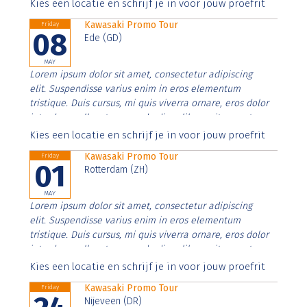
Aenean faucibus nibh et justo cursus id rutrum lorem
Kies een locatie en schrijf je in voor jouw proefrit
imperdiet. Nunc ut sem vitae risus tristique posuere.
Kawasaki Promo Tour
Friday
08
Ede (GD)
MAY
Lorem ipsum dolor sit amet, consectetur adipiscing
elit. Suspendisse varius enim in eros elementum
tristique. Duis cursus, mi quis viverra ornare, eros dolor
interdum nulla, ut commodo diam libero vitae erat.
Aenean faucibus nibh et justo cursus id rutrum lorem
Kies een locatie en schrijf je in voor jouw proefrit
imperdiet. Nunc ut sem vitae risus tristique posuere.
Kawasaki Promo Tour
Friday
01
Rotterdam (ZH)
MAY
Lorem ipsum dolor sit amet, consectetur adipiscing
elit. Suspendisse varius enim in eros elementum
tristique. Duis cursus, mi quis viverra ornare, eros dolor
interdum nulla, ut commodo diam libero vitae erat.
Aenean faucibus nibh et justo cursus id rutrum lorem
Kies een locatie en schrijf je in voor jouw proefrit
imperdiet. Nunc ut sem vitae risus tristique posuere.
Kawasaki Promo Tour
Friday
Nijeveen (DR)