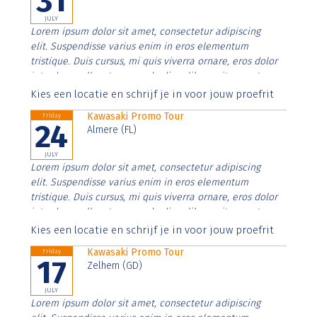
31
JULY
Lorem ipsum dolor sit amet, consectetur adipiscing
elit. Suspendisse varius enim in eros elementum
tristique. Duis cursus, mi quis viverra ornare, eros dolor
interdum nulla, ut commodo diam libero vitae erat.
Aenean faucibus nibh et justo cursus id rutrum lorem
Kies een locatie en schrijf je in voor jouw proefrit
imperdiet. Nunc ut sem vitae risus tristique posuere.
Kawasaki Promo Tour
Friday
24
Almere (FL)
JULY
Lorem ipsum dolor sit amet, consectetur adipiscing
elit. Suspendisse varius enim in eros elementum
tristique. Duis cursus, mi quis viverra ornare, eros dolor
interdum nulla, ut commodo diam libero vitae erat.
Aenean faucibus nibh et justo cursus id rutrum lorem
Kies een locatie en schrijf je in voor jouw proefrit
imperdiet. Nunc ut sem vitae risus tristique posuere.
Kawasaki Promo Tour
Friday
17
Zelhem (GD)
JULY
Lorem ipsum dolor sit amet, consectetur adipiscing