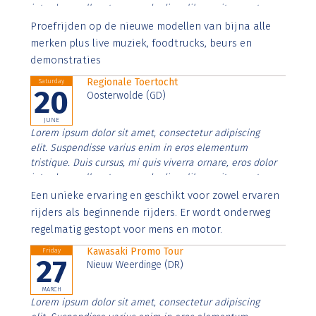
interdum nulla, ut commodo diam libero vitae erat.
Aenean faucibus nibh et justo cursus id rutrum lorem
Proefrijden op de nieuwe modellen van bijna alle
imperdiet. Nunc ut sem vitae risus tristique posuere.
merken plus live muziek, foodtrucks, beurs en
demonstraties
Regionale Toertocht
Saturday
20
Oosterwolde (GD)
JUNE
Lorem ipsum dolor sit amet, consectetur adipiscing
elit. Suspendisse varius enim in eros elementum
tristique. Duis cursus, mi quis viverra ornare, eros dolor
interdum nulla, ut commodo diam libero vitae erat.
Aenean faucibus nibh et justo cursus id rutrum lorem
Een unieke ervaring en geschikt voor zowel ervaren
imperdiet. Nunc ut sem vitae risus tristique posuere.
rijders als beginnende rijders. Er wordt onderweg
regelmatig gestopt voor mens en motor.
Kawasaki Promo Tour
Friday
27
Nieuw Weerdinge (DR)
MARCH
Lorem ipsum dolor sit amet, consectetur adipiscing