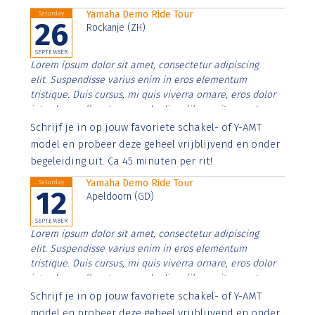
Yamaha Demo Ride Tour
Saturday
26
Rockanje (ZH)
SEPTEMBER
Lorem ipsum dolor sit amet, consectetur adipiscing
elit. Suspendisse varius enim in eros elementum
tristique. Duis cursus, mi quis viverra ornare, eros dolor
interdum nulla, ut commodo diam libero vitae erat.
Aenean faucibus nibh et justo cursus id rutrum lorem
Schrijf je in op jouw favoriete schakel- of Y-AMT
imperdiet. Nunc ut sem vitae risus tristique posuere.
model en probeer deze geheel vrijblijvend en onder
begeleiding uit. Ca 45 minuten per rit!
Yamaha Demo Ride Tour
Saturday
12
Apeldoorn (GD)
SEPTEMBER
Lorem ipsum dolor sit amet, consectetur adipiscing
elit. Suspendisse varius enim in eros elementum
tristique. Duis cursus, mi quis viverra ornare, eros dolor
interdum nulla, ut commodo diam libero vitae erat.
Aenean faucibus nibh et justo cursus id rutrum lorem
Schrijf je in op jouw favoriete schakel- of Y-AMT
imperdiet. Nunc ut sem vitae risus tristique posuere.
model en probeer deze geheel vrijblijvend en onder