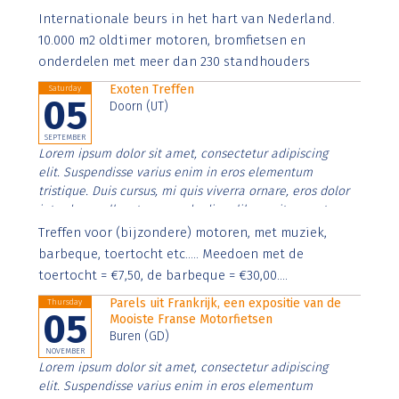
Aenean faucibus nibh et justo cursus id rutrum lorem
Internationale beurs in het hart van Nederland.
imperdiet. Nunc ut sem vitae risus tristique posuere.
10.000 m2 oldtimer motoren, bromfietsen en
onderdelen met meer dan 230 standhouders
Exoten Treffen
Saturday
05
Doorn (UT)
SEPTEMBER
Lorem ipsum dolor sit amet, consectetur adipiscing
elit. Suspendisse varius enim in eros elementum
tristique. Duis cursus, mi quis viverra ornare, eros dolor
interdum nulla, ut commodo diam libero vitae erat.
Aenean faucibus nibh et justo cursus id rutrum lorem
Treffen voor (bijzondere) motoren, met muziek,
imperdiet. Nunc ut sem vitae risus tristique posuere.
barbeque, toertocht etc..... Meedoen met de
toertocht = €7,50, de barbeque = €30,00....
Parels uit Frankrijk, een expositie van de
Thursday
05
Mooiste Franse Motorfietsen
Buren (GD)
NOVEMBER
Lorem ipsum dolor sit amet, consectetur adipiscing
elit. Suspendisse varius enim in eros elementum