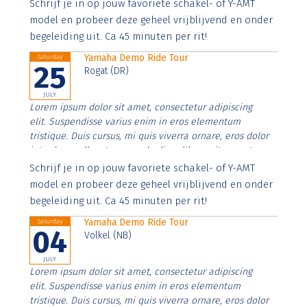
Aenean faucibus nibh et justo cursus id rutrum lorem
Schrijf je in op jouw favoriete schakel- of Y-AMT
imperdiet. Nunc ut sem vitae risus tristique posuere.
model en probeer deze geheel vrijblijvend en onder
begeleiding uit. Ca 45 minuten per rit!
Yamaha Demo Ride Tour
Saturday
25
Rogat (DR)
JULY
Lorem ipsum dolor sit amet, consectetur adipiscing
elit. Suspendisse varius enim in eros elementum
tristique. Duis cursus, mi quis viverra ornare, eros dolor
interdum nulla, ut commodo diam libero vitae erat.
Aenean faucibus nibh et justo cursus id rutrum lorem
Schrijf je in op jouw favoriete schakel- of Y-AMT
imperdiet. Nunc ut sem vitae risus tristique posuere.
model en probeer deze geheel vrijblijvend en onder
begeleiding uit. Ca 45 minuten per rit!
Yamaha Demo Ride Tour
Saturday
04
Volkel (NB)
JULY
Lorem ipsum dolor sit amet, consectetur adipiscing
elit. Suspendisse varius enim in eros elementum
tristique. Duis cursus, mi quis viverra ornare, eros dolor