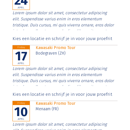
24
APRIL
Lorem ipsum dolor sit amet, consectetur adipiscing
elit. Suspendisse varius enim in eros elementum
tristique. Duis cursus, mi quis viverra ornare, eros dolor
interdum nulla, ut commodo diam libero vitae erat.
Aenean faucibus nibh et justo cursus id rutrum lorem
Kies een locatie en schrijf je in voor jouw proefrit
imperdiet. Nunc ut sem vitae risus tristique posuere.
Kawasaki Promo Tour
Friday
17
Bodegraven (ZH)
APRIL
Lorem ipsum dolor sit amet, consectetur adipiscing
elit. Suspendisse varius enim in eros elementum
tristique. Duis cursus, mi quis viverra ornare, eros dolor
interdum nulla, ut commodo diam libero vitae erat.
Aenean faucibus nibh et justo cursus id rutrum lorem
Kies een locatie en schrijf je in voor jouw proefrit
imperdiet. Nunc ut sem vitae risus tristique posuere.
Kawasaki Promo Tour
Friday
10
Menaam (FR)
APRIL
Lorem ipsum dolor sit amet, consectetur adipiscing