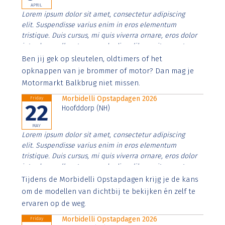
APRIL
Lorem ipsum dolor sit amet, consectetur adipiscing
elit. Suspendisse varius enim in eros elementum
tristique. Duis cursus, mi quis viverra ornare, eros dolor
interdum nulla, ut commodo diam libero vitae erat.
Aenean faucibus nibh et justo cursus id rutrum lorem
Ben jij gek op sleutelen, oldtimers of het
imperdiet. Nunc ut sem vitae risus tristique posuere.
opknappen van je brommer of motor? Dan mag je
Motormarkt Balkbrug niet missen.
Morbidelli Opstapdagen 2026
Friday
22
Hoofddorp (NH)
MAY
Lorem ipsum dolor sit amet, consectetur adipiscing
elit. Suspendisse varius enim in eros elementum
tristique. Duis cursus, mi quis viverra ornare, eros dolor
interdum nulla, ut commodo diam libero vitae erat.
Aenean faucibus nibh et justo cursus id rutrum lorem
Tijdens de Morbidelli Opstapdagen krijg je de kans
imperdiet. Nunc ut sem vitae risus tristique posuere.
om de modellen van dichtbij te bekijken én zelf te
ervaren op de weg.
Morbidelli Opstapdagen 2026
Friday