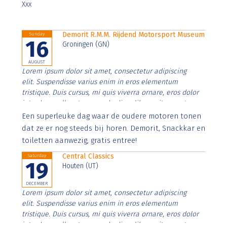
Xxx
Demorit R.M.M. Rijdend Motorsport Museum
Sunday
16
Groningen (GN)
AUGUST
Lorem ipsum dolor sit amet, consectetur adipiscing
elit. Suspendisse varius enim in eros elementum
tristique. Duis cursus, mi quis viverra ornare, eros dolor
interdum nulla, ut commodo diam libero vitae erat.
Aenean faucibus nibh et justo cursus id rutrum lorem
Een superleuke dag waar de oudere motoren tonen
imperdiet. Nunc ut sem vitae risus tristique posuere.
dat ze er nog steeds bij horen. Demorit, Snackkar en
toiletten aanwezig, gratis entree!
Central Classics
Saturday
19
Houten (UT)
DECEMBER
Lorem ipsum dolor sit amet, consectetur adipiscing
elit. Suspendisse varius enim in eros elementum
tristique. Duis cursus, mi quis viverra ornare, eros dolor
interdum nulla, ut commodo diam libero vitae erat.