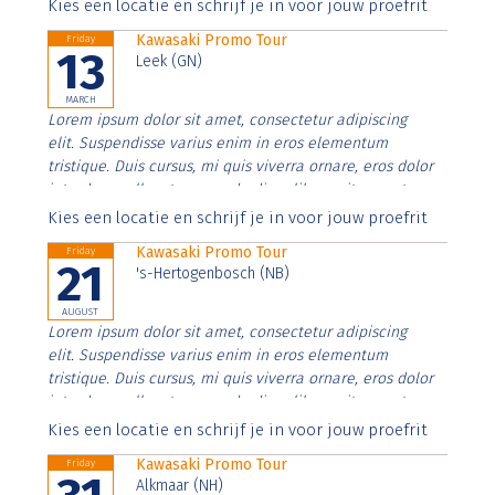
Aenean faucibus nibh et justo cursus id rutrum lorem
Kies een locatie en schrijf je in voor jouw proefrit
imperdiet. Nunc ut sem vitae risus tristique posuere.
Kawasaki Promo Tour
Friday
13
Leek (GN)
MARCH
Lorem ipsum dolor sit amet, consectetur adipiscing
elit. Suspendisse varius enim in eros elementum
tristique. Duis cursus, mi quis viverra ornare, eros dolor
interdum nulla, ut commodo diam libero vitae erat.
Aenean faucibus nibh et justo cursus id rutrum lorem
Kies een locatie en schrijf je in voor jouw proefrit
imperdiet. Nunc ut sem vitae risus tristique posuere.
Kawasaki Promo Tour
Friday
21
's-Hertogenbosch (NB)
AUGUST
Lorem ipsum dolor sit amet, consectetur adipiscing
elit. Suspendisse varius enim in eros elementum
tristique. Duis cursus, mi quis viverra ornare, eros dolor
interdum nulla, ut commodo diam libero vitae erat.
Aenean faucibus nibh et justo cursus id rutrum lorem
Kies een locatie en schrijf je in voor jouw proefrit
imperdiet. Nunc ut sem vitae risus tristique posuere.
Kawasaki Promo Tour
Friday
Alkmaar (NH)