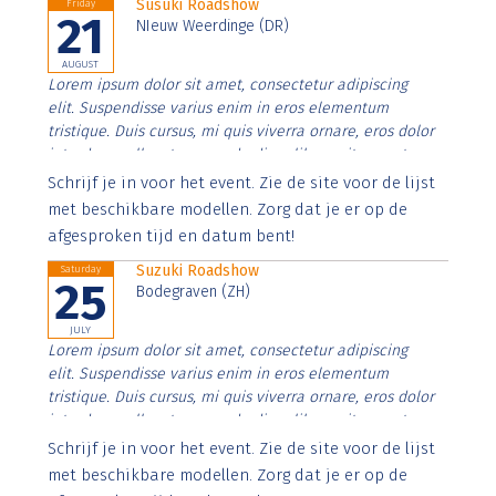
Susuki Roadshow
Friday
21
NIeuw Weerdinge (DR)
AUGUST
Lorem ipsum dolor sit amet, consectetur adipiscing
elit. Suspendisse varius enim in eros elementum
tristique. Duis cursus, mi quis viverra ornare, eros dolor
interdum nulla, ut commodo diam libero vitae erat.
Aenean faucibus nibh et justo cursus id rutrum lorem
Schrijf je in voor het event. Zie de site voor de lijst
imperdiet. Nunc ut sem vitae risus tristique posuere.
met beschikbare modellen. Zorg dat je er op de
afgesproken tijd en datum bent!
Suzuki Roadshow
Saturday
25
Bodegraven (ZH)
JULY
Lorem ipsum dolor sit amet, consectetur adipiscing
elit. Suspendisse varius enim in eros elementum
tristique. Duis cursus, mi quis viverra ornare, eros dolor
interdum nulla, ut commodo diam libero vitae erat.
Aenean faucibus nibh et justo cursus id rutrum lorem
Schrijf je in voor het event. Zie de site voor de lijst
imperdiet. Nunc ut sem vitae risus tristique posuere.
met beschikbare modellen. Zorg dat je er op de