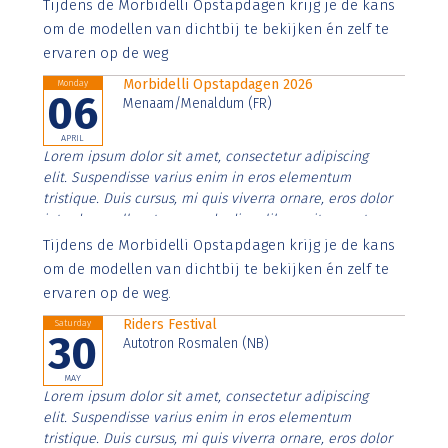
Aenean faucibus nibh et justo cursus id rutrum lorem
Tijdens de Morbidelli Opstapdagen krijg je de kans
imperdiet. Nunc ut sem vitae risus tristique posuere.
om de modellen van dichtbij te bekijken én zelf te
ervaren op de weg
Morbidelli Opstapdagen 2026
Monday
06
Menaam/Menaldum (FR)
APRIL
Lorem ipsum dolor sit amet, consectetur adipiscing
elit. Suspendisse varius enim in eros elementum
tristique. Duis cursus, mi quis viverra ornare, eros dolor
interdum nulla, ut commodo diam libero vitae erat.
Aenean faucibus nibh et justo cursus id rutrum lorem
Tijdens de Morbidelli Opstapdagen krijg je de kans
imperdiet. Nunc ut sem vitae risus tristique posuere.
om de modellen van dichtbij te bekijken én zelf te
ervaren op de weg.
Riders Festival
Saturday
30
Autotron Rosmalen (NB)
MAY
Lorem ipsum dolor sit amet, consectetur adipiscing
elit. Suspendisse varius enim in eros elementum
tristique. Duis cursus, mi quis viverra ornare, eros dolor