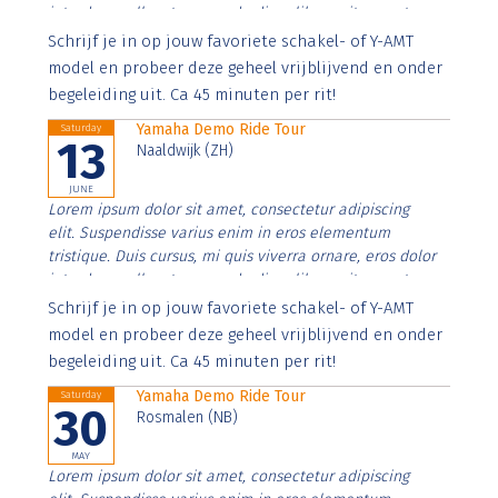
interdum nulla, ut commodo diam libero vitae erat.
Aenean faucibus nibh et justo cursus id rutrum lorem
Schrijf je in op jouw favoriete schakel- of Y-AMT
imperdiet. Nunc ut sem vitae risus tristique posuere.
model en probeer deze geheel vrijblijvend en onder
begeleiding uit. Ca 45 minuten per rit!
Yamaha Demo Ride Tour
Saturday
13
Naaldwijk (ZH)
JUNE
Lorem ipsum dolor sit amet, consectetur adipiscing
elit. Suspendisse varius enim in eros elementum
tristique. Duis cursus, mi quis viverra ornare, eros dolor
interdum nulla, ut commodo diam libero vitae erat.
Aenean faucibus nibh et justo cursus id rutrum lorem
Schrijf je in op jouw favoriete schakel- of Y-AMT
imperdiet. Nunc ut sem vitae risus tristique posuere.
model en probeer deze geheel vrijblijvend en onder
begeleiding uit. Ca 45 minuten per rit!
Yamaha Demo Ride Tour
Saturday
30
Rosmalen (NB)
MAY
Lorem ipsum dolor sit amet, consectetur adipiscing