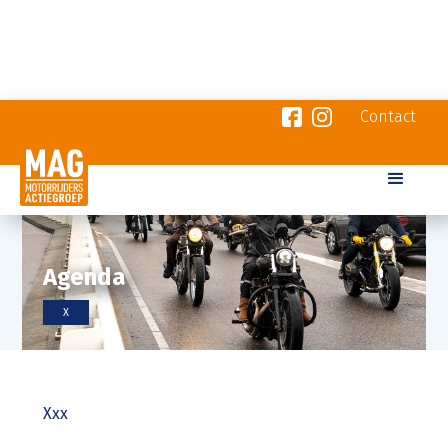
Contact
Agenda
X
Xxx