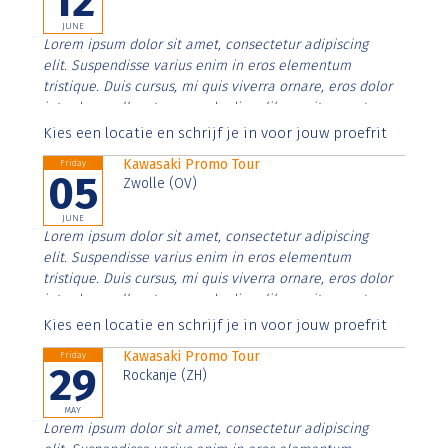
12
JUNE
Lorem ipsum dolor sit amet, consectetur adipiscing
elit. Suspendisse varius enim in eros elementum
tristique. Duis cursus, mi quis viverra ornare, eros dolor
interdum nulla, ut commodo diam libero vitae erat.
Aenean faucibus nibh et justo cursus id rutrum lorem
Kies een locatie en schrijf je in voor jouw proefrit
imperdiet. Nunc ut sem vitae risus tristique posuere.
Kawasaki Promo Tour
Friday
05
Zwolle (OV)
JUNE
Lorem ipsum dolor sit amet, consectetur adipiscing
elit. Suspendisse varius enim in eros elementum
tristique. Duis cursus, mi quis viverra ornare, eros dolor
interdum nulla, ut commodo diam libero vitae erat.
Aenean faucibus nibh et justo cursus id rutrum lorem
Kies een locatie en schrijf je in voor jouw proefrit
imperdiet. Nunc ut sem vitae risus tristique posuere.
Kawasaki Promo Tour
Friday
29
Rockanje (ZH)
MAY
Lorem ipsum dolor sit amet, consectetur adipiscing