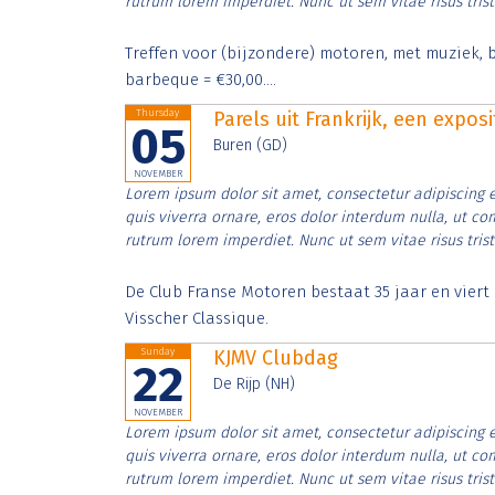
rutrum lorem imperdiet. Nunc ut sem vitae risus tris
Treffen voor (bijzondere) motoren, met muziek, b
barbeque = €30,00....
Thursday
Parels uit Frankrijk, een expos
05
Buren (GD)
NOVEMBER
Lorem ipsum dolor sit amet, consectetur adipiscing e
quis viverra ornare, eros dolor interdum nulla, ut c
rutrum lorem imperdiet. Nunc ut sem vitae risus tris
De Club Franse Motoren bestaat 35 jaar en vier
Visscher Classique.
Sunday
KJMV Clubdag
22
De Rijp (NH)
NOVEMBER
Lorem ipsum dolor sit amet, consectetur adipiscing e
quis viverra ornare, eros dolor interdum nulla, ut c
rutrum lorem imperdiet. Nunc ut sem vitae risus tris