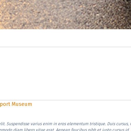
rsport Museum
lit. Suspendisse varius enim in eros elementum tristique. Duis cursus, 
ommodo diam libero vitae erat. Aenean faucibus nibh et justo cursus id