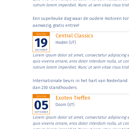
rutrum lorem imperdiet. Nunc ut sem vitae risus tris
Een superleuke dag waar de oudere motoren tonen
aanwezig, gratis entree!
Saturday
Central Classics
19
Houten (UT)
DECEMBER
Lorem ipsum dolor sit amet, consectetur adipiscing e
quis viverra ornare, eros dolor interdum nulla, ut c
rutrum lorem imperdiet. Nunc ut sem vitae risus tris
Internationale beurs in het hart van Nederland
dan 230 standhouders
Saturday
Exoten Treffen
05
Doorn (UT)
SEPTEMBER
Lorem ipsum dolor sit amet, consectetur adipiscing e
quis viverra ornare, eros dolor interdum nulla, ut c