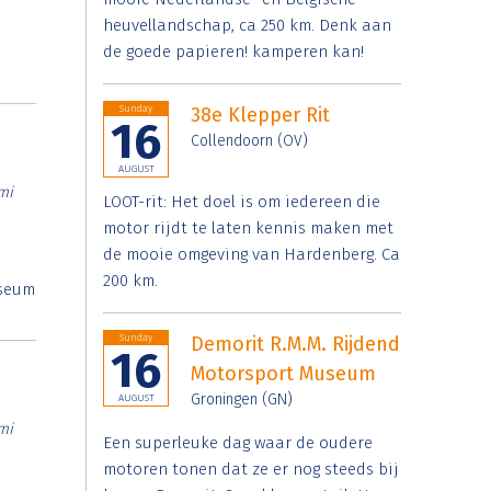
heuvellandschap, ca 250 km. Denk aan
de goede papieren! kamperen kan!
Sunday
38e Klepper Rit
16
Collendoorn (OV)
AUGUST
mi
LOOT-rit: Het doel is om iedereen die
motor rijdt te laten kennis maken met
de mooie omgeving van Hardenberg. Ca
200 km.
useum
Sunday
Demorit R.M.M. Rijdend
16
Motorsport Museum
Groningen (GN)
AUGUST
mi
Een superleuke dag waar de oudere
motoren tonen dat ze er nog steeds bij