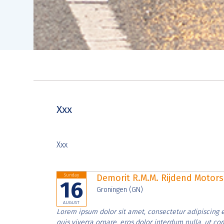
Xxx
Xxx
Sunday
Demorit R.M.M. Rijdend Moto
16
Groningen (GN)
AUGUST
Lorem ipsum dolor sit amet, consectetur adipiscing e
quis viverra ornare, eros dolor interdum nulla, ut c