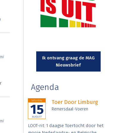
n
mi
Ik ontvang graag de MAG
Nieuwsbrief
r
Agenda
Saturday
Toer Door Limburg
15
Remersdaal-Voeren
AUGUST
mi
LOOT-rit: 1 daagse Toertocht door het
mooie Nederlandse- en Belgische