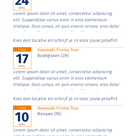
24
APRIL
Lorem ipsum dolor sit amet, consectetur adipiscing
elit. Suspendisse varius enim in eros elementum
tristique. Duis cursus, mi quis viverra ornare, eros dolor
interdum nulla, ut commodo diam libero vitae erat.
Aenean faucibus nibh et justo cursus id rutrum lorem
Kies een locatie en schrijf je in voor jouw proefrit
imperdiet. Nunc ut sem vitae risus tristique posuere.
Kawasaki Promo Tour
Friday
17
Bodegraven (ZH)
APRIL
Lorem ipsum dolor sit amet, consectetur adipiscing
elit. Suspendisse varius enim in eros elementum
tristique. Duis cursus, mi quis viverra ornare, eros dolor
interdum nulla, ut commodo diam libero vitae erat.
Aenean faucibus nibh et justo cursus id rutrum lorem
Kies een locatie en schrijf je in voor jouw proefrit
imperdiet. Nunc ut sem vitae risus tristique posuere.
Kawasaki Promo Tour
Friday
10
Menaam (FR)
APRIL
Lorem ipsum dolor sit amet, consectetur adipiscing