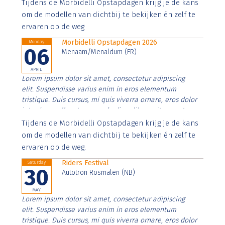
Aenean faucibus nibh et justo cursus id rutrum lorem
Tijdens de Morbidelli Opstapdagen krijg je de kans
imperdiet. Nunc ut sem vitae risus tristique posuere.
om de modellen van dichtbij te bekijken én zelf te
ervaren op de weg
Morbidelli Opstapdagen 2026
Monday
06
Menaam/Menaldum (FR)
APRIL
Lorem ipsum dolor sit amet, consectetur adipiscing
elit. Suspendisse varius enim in eros elementum
tristique. Duis cursus, mi quis viverra ornare, eros dolor
interdum nulla, ut commodo diam libero vitae erat.
Aenean faucibus nibh et justo cursus id rutrum lorem
Tijdens de Morbidelli Opstapdagen krijg je de kans
imperdiet. Nunc ut sem vitae risus tristique posuere.
om de modellen van dichtbij te bekijken én zelf te
ervaren op de weg.
Riders Festival
Saturday
30
Autotron Rosmalen (NB)
MAY
Lorem ipsum dolor sit amet, consectetur adipiscing
elit. Suspendisse varius enim in eros elementum
tristique. Duis cursus, mi quis viverra ornare, eros dolor