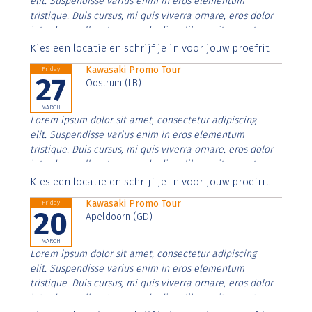
elit. Suspendisse varius enim in eros elementum
tristique. Duis cursus, mi quis viverra ornare, eros dolor
interdum nulla, ut commodo diam libero vitae erat.
Aenean faucibus nibh et justo cursus id rutrum lorem
Kies een locatie en schrijf je in voor jouw proefrit
imperdiet. Nunc ut sem vitae risus tristique posuere.
Kawasaki Promo Tour
Friday
27
Oostrum (LB)
MARCH
Lorem ipsum dolor sit amet, consectetur adipiscing
elit. Suspendisse varius enim in eros elementum
tristique. Duis cursus, mi quis viverra ornare, eros dolor
interdum nulla, ut commodo diam libero vitae erat.
Aenean faucibus nibh et justo cursus id rutrum lorem
Kies een locatie en schrijf je in voor jouw proefrit
imperdiet. Nunc ut sem vitae risus tristique posuere.
Kawasaki Promo Tour
Friday
20
Apeldoorn (GD)
MARCH
Lorem ipsum dolor sit amet, consectetur adipiscing
elit. Suspendisse varius enim in eros elementum
tristique. Duis cursus, mi quis viverra ornare, eros dolor
interdum nulla, ut commodo diam libero vitae erat.