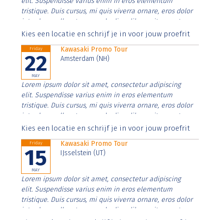
elit. Suspendisse varius enim in eros elementum
tristique. Duis cursus, mi quis viverra ornare, eros dolor
interdum nulla, ut commodo diam libero vitae erat.
Aenean faucibus nibh et justo cursus id rutrum lorem
Kies een locatie en schrijf je in voor jouw proefrit
imperdiet. Nunc ut sem vitae risus tristique posuere.
Kawasaki Promo Tour
Friday
22
Amsterdam (NH)
MAY
Lorem ipsum dolor sit amet, consectetur adipiscing
elit. Suspendisse varius enim in eros elementum
tristique. Duis cursus, mi quis viverra ornare, eros dolor
interdum nulla, ut commodo diam libero vitae erat.
Aenean faucibus nibh et justo cursus id rutrum lorem
Kies een locatie en schrijf je in voor jouw proefrit
imperdiet. Nunc ut sem vitae risus tristique posuere.
Kawasaki Promo Tour
Friday
15
IJsselstein (UT)
MAY
Lorem ipsum dolor sit amet, consectetur adipiscing
elit. Suspendisse varius enim in eros elementum
tristique. Duis cursus, mi quis viverra ornare, eros dolor
interdum nulla, ut commodo diam libero vitae erat.