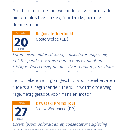
interdum nulla, ut commodo diam libero vitae erat.
Aenean faucibus nibh et justo cursus id rutrum lorem
Proefrijden op de nieuwe modellen van bijna alle
imperdiet. Nunc ut sem vitae risus tristique posuere.
merken plus live muziek, foodtrucks, beurs en
demonstraties
Regionale Toertocht
Saturday
20
Oosterwolde (GD)
JUNE
Lorem ipsum dolor sit amet, consectetur adipiscing
elit. Suspendisse varius enim in eros elementum
tristique. Duis cursus, mi quis viverra ornare, eros dolor
interdum nulla, ut commodo diam libero vitae erat.
Aenean faucibus nibh et justo cursus id rutrum lorem
Een unieke ervaring en geschikt voor zowel ervaren
imperdiet. Nunc ut sem vitae risus tristique posuere.
rijders als beginnende rijders. Er wordt onderweg
regelmatig gestopt voor mens en motor.
Kawasaki Promo Tour
Friday
27
Nieuw Weerdinge (DR)
MARCH
Lorem ipsum dolor sit amet, consectetur adipiscing