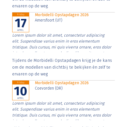
ervaren op de weg.
Morbidelli Opstapdagen 2026
Friday
17
Amersfoort (UT)
APRIL
Lorem ipsum dolor sit amet, consectetur adipiscing
elit. Suspendisse varius enim in eros elementum
tristique. Duis cursus, mi quis viverra ornare, eros dolor
interdum nulla, ut commodo diam libero vitae erat.
Aenean faucibus nibh et justo cursus id rutrum lorem
Tijdens de Morbidelli Opstapdagen krijg je de kans
imperdiet. Nunc ut sem vitae risus tristique posuere.
om de modellen van dichtbij te bekijken én zelf te
ervaren op de weg
Morbidelli Opstapdagen 2026
Friday
10
Coevorden (DR)
APRIL
Lorem ipsum dolor sit amet, consectetur adipiscing
elit. Suspendisse varius enim in eros elementum
tristique. Duis cursus, mi quis viverra ornare, eros dolor
interdum nulla, ut commodo diam libero vitae erat.