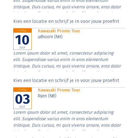
elit. Suspendisse varius enim in eros elementum
tristique. Duis cursus, mi quis viverra ornare, eros dolor
interdum nulla, ut commodo diam libero vitae erat.
Aenean faucibus nibh et justo cursus id rutrum lorem
Kies een locatie en schrijf je in voor jouw proefrit
imperdiet. Nunc ut sem vitae risus tristique posuere.
Kawasaki Promo Tour
Friday
10
uithoorn (NH)
JULY
Lorem ipsum dolor sit amet, consectetur adipiscing
elit. Suspendisse varius enim in eros elementum
tristique. Duis cursus, mi quis viverra ornare, eros dolor
interdum nulla, ut commodo diam libero vitae erat.
Aenean faucibus nibh et justo cursus id rutrum lorem
Kies een locatie en schrijf je in voor jouw proefrit
imperdiet. Nunc ut sem vitae risus tristique posuere.
Kawasaki Promo Tour
Friday
03
Rijen (NB)
JULY
Lorem ipsum dolor sit amet, consectetur adipiscing
elit. Suspendisse varius enim in eros elementum
tristique. Duis cursus, mi quis viverra ornare, eros dolor
interdum nulla, ut commodo diam libero vitae erat.