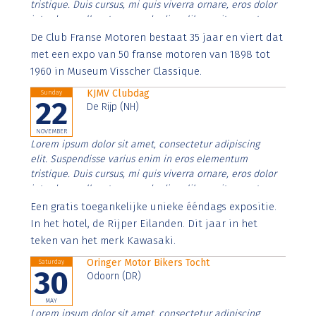
tristique. Duis cursus, mi quis viverra ornare, eros dolor
interdum nulla, ut commodo diam libero vitae erat.
Aenean faucibus nibh et justo cursus id rutrum lorem
De Club Franse Motoren bestaat 35 jaar en viert dat
imperdiet. Nunc ut sem vitae risus tristique posuere.
met een expo van 50 franse motoren van 1898 tot
1960 in Museum Visscher Classique.
KJMV Clubdag
Sunday
22
De Rijp (NH)
NOVEMBER
Lorem ipsum dolor sit amet, consectetur adipiscing
elit. Suspendisse varius enim in eros elementum
tristique. Duis cursus, mi quis viverra ornare, eros dolor
interdum nulla, ut commodo diam libero vitae erat.
Aenean faucibus nibh et justo cursus id rutrum lorem
Een gratis toegankelijke unieke ééndags expositie.
imperdiet. Nunc ut sem vitae risus tristique posuere.
In het hotel, de Rijper Eilanden. Dit jaar in het
teken van het merk Kawasaki.
Oringer Motor Bikers Tocht
Saturday
30
Odoorn (DR)
MAY
Lorem ipsum dolor sit amet, consectetur adipiscing