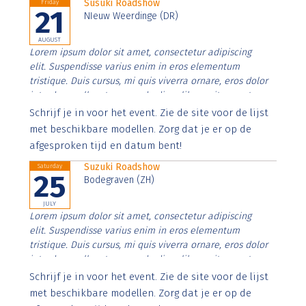
Susuki Roadshow
Friday
21
NIeuw Weerdinge (DR)
AUGUST
Lorem ipsum dolor sit amet, consectetur adipiscing
elit. Suspendisse varius enim in eros elementum
tristique. Duis cursus, mi quis viverra ornare, eros dolor
interdum nulla, ut commodo diam libero vitae erat.
Aenean faucibus nibh et justo cursus id rutrum lorem
Schrijf je in voor het event. Zie de site voor de lijst
imperdiet. Nunc ut sem vitae risus tristique posuere.
met beschikbare modellen. Zorg dat je er op de
afgesproken tijd en datum bent!
Suzuki Roadshow
Saturday
25
Bodegraven (ZH)
JULY
Lorem ipsum dolor sit amet, consectetur adipiscing
elit. Suspendisse varius enim in eros elementum
tristique. Duis cursus, mi quis viverra ornare, eros dolor
interdum nulla, ut commodo diam libero vitae erat.
Aenean faucibus nibh et justo cursus id rutrum lorem
Schrijf je in voor het event. Zie de site voor de lijst
imperdiet. Nunc ut sem vitae risus tristique posuere.
met beschikbare modellen. Zorg dat je er op de