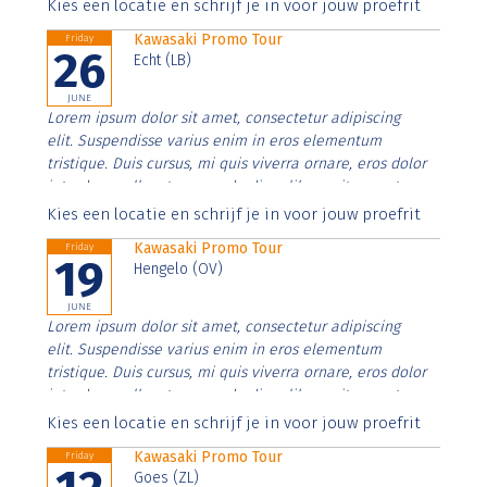
Aenean faucibus nibh et justo cursus id rutrum lorem
Kies een locatie en schrijf je in voor jouw proefrit
imperdiet. Nunc ut sem vitae risus tristique posuere.
Kawasaki Promo Tour
Friday
26
Echt (LB)
JUNE
Lorem ipsum dolor sit amet, consectetur adipiscing
elit. Suspendisse varius enim in eros elementum
tristique. Duis cursus, mi quis viverra ornare, eros dolor
interdum nulla, ut commodo diam libero vitae erat.
Aenean faucibus nibh et justo cursus id rutrum lorem
Kies een locatie en schrijf je in voor jouw proefrit
imperdiet. Nunc ut sem vitae risus tristique posuere.
Kawasaki Promo Tour
Friday
19
Hengelo (OV)
JUNE
Lorem ipsum dolor sit amet, consectetur adipiscing
elit. Suspendisse varius enim in eros elementum
tristique. Duis cursus, mi quis viverra ornare, eros dolor
interdum nulla, ut commodo diam libero vitae erat.
Aenean faucibus nibh et justo cursus id rutrum lorem
Kies een locatie en schrijf je in voor jouw proefrit
imperdiet. Nunc ut sem vitae risus tristique posuere.
Kawasaki Promo Tour
Friday
Goes (ZL)