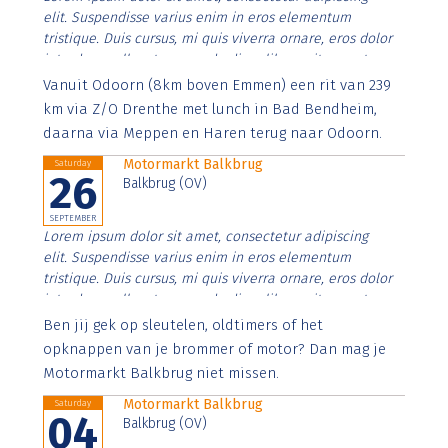
elit. Suspendisse varius enim in eros elementum
tristique. Duis cursus, mi quis viverra ornare, eros dolor
interdum nulla, ut commodo diam libero vitae erat.
Aenean faucibus nibh et justo cursus id rutrum lorem
Vanuit Odoorn (8km boven Emmen) een rit van 239
imperdiet. Nunc ut sem vitae risus tristique posuere.
km via Z/O Drenthe met lunch in Bad Bendheim,
daarna via Meppen en Haren terug naar Odoorn.
Motormarkt Balkbrug
Saturday
26
Balkbrug (OV)
SEPTEMBER
Lorem ipsum dolor sit amet, consectetur adipiscing
elit. Suspendisse varius enim in eros elementum
tristique. Duis cursus, mi quis viverra ornare, eros dolor
interdum nulla, ut commodo diam libero vitae erat.
Aenean faucibus nibh et justo cursus id rutrum lorem
Ben jij gek op sleutelen, oldtimers of het
imperdiet. Nunc ut sem vitae risus tristique posuere.
opknappen van je brommer of motor? Dan mag je
Motormarkt Balkbrug niet missen.
Motormarkt Balkbrug
Saturday
04
Balkbrug (OV)