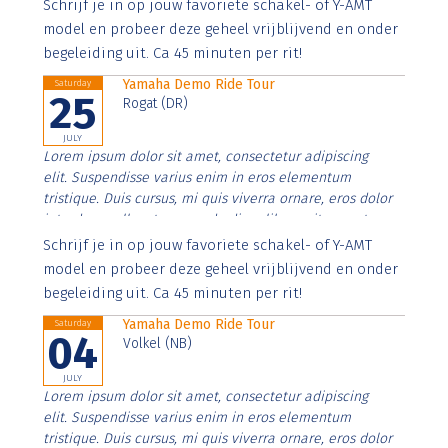
Aenean faucibus nibh et justo cursus id rutrum lorem
Schrijf je in op jouw favoriete schakel- of Y-AMT
imperdiet. Nunc ut sem vitae risus tristique posuere.
model en probeer deze geheel vrijblijvend en onder
begeleiding uit. Ca 45 minuten per rit!
Yamaha Demo Ride Tour
Saturday
25
Rogat (DR)
JULY
Lorem ipsum dolor sit amet, consectetur adipiscing
elit. Suspendisse varius enim in eros elementum
tristique. Duis cursus, mi quis viverra ornare, eros dolor
interdum nulla, ut commodo diam libero vitae erat.
Aenean faucibus nibh et justo cursus id rutrum lorem
Schrijf je in op jouw favoriete schakel- of Y-AMT
imperdiet. Nunc ut sem vitae risus tristique posuere.
model en probeer deze geheel vrijblijvend en onder
begeleiding uit. Ca 45 minuten per rit!
Yamaha Demo Ride Tour
Saturday
04
Volkel (NB)
JULY
Lorem ipsum dolor sit amet, consectetur adipiscing
elit. Suspendisse varius enim in eros elementum
tristique. Duis cursus, mi quis viverra ornare, eros dolor