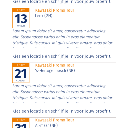
Aenean faucibus nibh et justo cursus id rutrum lorem
Kies een locatie en schrijf je in voor jouw proefrit
imperdiet. Nunc ut sem vitae risus tristique posuere.
Kawasaki Promo Tour
Friday
13
Leek (GN)
MARCH
Lorem ipsum dolor sit amet, consectetur adipiscing
elit. Suspendisse varius enim in eros elementum
tristique. Duis cursus, mi quis viverra ornare, eros dolor
interdum nulla, ut commodo diam libero vitae erat.
Aenean faucibus nibh et justo cursus id rutrum lorem
Kies een locatie en schrijf je in voor jouw proefrit
imperdiet. Nunc ut sem vitae risus tristique posuere.
Kawasaki Promo Tour
Friday
21
's-Hertogenbosch (NB)
AUGUST
Lorem ipsum dolor sit amet, consectetur adipiscing
elit. Suspendisse varius enim in eros elementum
tristique. Duis cursus, mi quis viverra ornare, eros dolor
interdum nulla, ut commodo diam libero vitae erat.
Aenean faucibus nibh et justo cursus id rutrum lorem
Kies een locatie en schrijf je in voor jouw proefrit
imperdiet. Nunc ut sem vitae risus tristique posuere.
Kawasaki Promo Tour
Friday
Alkmaar (NH)