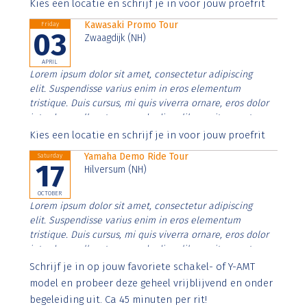
Aenean faucibus nibh et justo cursus id rutrum lorem
Kies een locatie en schrijf je in voor jouw proefrit
imperdiet. Nunc ut sem vitae risus tristique posuere.
Kawasaki Promo Tour
Friday
03
Zwaagdijk (NH)
APRIL
Lorem ipsum dolor sit amet, consectetur adipiscing
elit. Suspendisse varius enim in eros elementum
tristique. Duis cursus, mi quis viverra ornare, eros dolor
interdum nulla, ut commodo diam libero vitae erat.
Aenean faucibus nibh et justo cursus id rutrum lorem
Kies een locatie en schrijf je in voor jouw proefrit
imperdiet. Nunc ut sem vitae risus tristique posuere.
Yamaha Demo Ride Tour
Saturday
17
Hilversum (NH)
OCTOBER
Lorem ipsum dolor sit amet, consectetur adipiscing
elit. Suspendisse varius enim in eros elementum
tristique. Duis cursus, mi quis viverra ornare, eros dolor
interdum nulla, ut commodo diam libero vitae erat.
Aenean faucibus nibh et justo cursus id rutrum lorem
Schrijf je in op jouw favoriete schakel- of Y-AMT
imperdiet. Nunc ut sem vitae risus tristique posuere.
model en probeer deze geheel vrijblijvend en onder
begeleiding uit. Ca 45 minuten per rit!