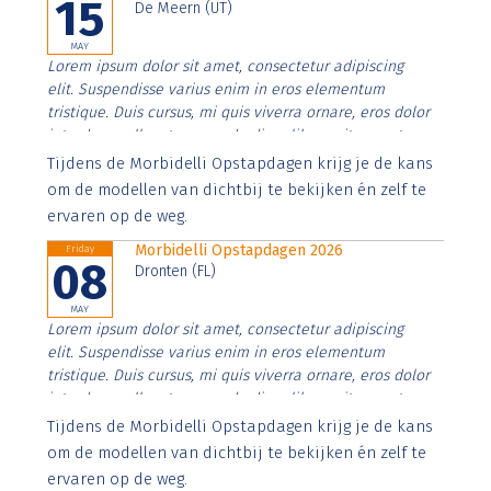
15
De Meern (UT)
MAY
Lorem ipsum dolor sit amet, consectetur adipiscing
elit. Suspendisse varius enim in eros elementum
tristique. Duis cursus, mi quis viverra ornare, eros dolor
interdum nulla, ut commodo diam libero vitae erat.
Aenean faucibus nibh et justo cursus id rutrum lorem
Tijdens de Morbidelli Opstapdagen krijg je de kans
imperdiet. Nunc ut sem vitae risus tristique posuere.
om de modellen van dichtbij te bekijken én zelf te
ervaren op de weg.
Morbidelli Opstapdagen 2026
Friday
08
Dronten (FL)
MAY
Lorem ipsum dolor sit amet, consectetur adipiscing
elit. Suspendisse varius enim in eros elementum
tristique. Duis cursus, mi quis viverra ornare, eros dolor
interdum nulla, ut commodo diam libero vitae erat.
Aenean faucibus nibh et justo cursus id rutrum lorem
Tijdens de Morbidelli Opstapdagen krijg je de kans
imperdiet. Nunc ut sem vitae risus tristique posuere.
om de modellen van dichtbij te bekijken én zelf te
ervaren op de weg.