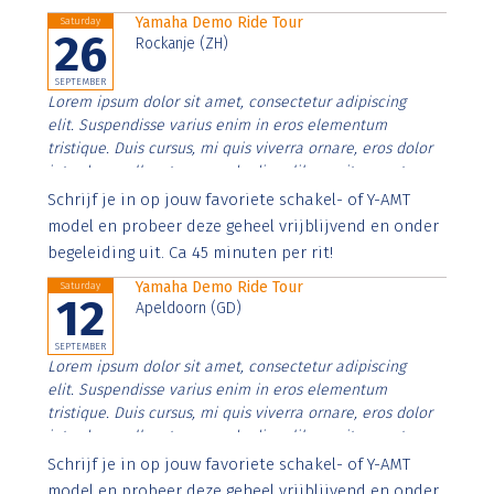
Yamaha Demo Ride Tour
Saturday
26
Rockanje (ZH)
SEPTEMBER
Lorem ipsum dolor sit amet, consectetur adipiscing
elit. Suspendisse varius enim in eros elementum
tristique. Duis cursus, mi quis viverra ornare, eros dolor
interdum nulla, ut commodo diam libero vitae erat.
Aenean faucibus nibh et justo cursus id rutrum lorem
Schrijf je in op jouw favoriete schakel- of Y-AMT
imperdiet. Nunc ut sem vitae risus tristique posuere.
model en probeer deze geheel vrijblijvend en onder
begeleiding uit. Ca 45 minuten per rit!
Yamaha Demo Ride Tour
Saturday
12
Apeldoorn (GD)
SEPTEMBER
Lorem ipsum dolor sit amet, consectetur adipiscing
elit. Suspendisse varius enim in eros elementum
tristique. Duis cursus, mi quis viverra ornare, eros dolor
interdum nulla, ut commodo diam libero vitae erat.
Aenean faucibus nibh et justo cursus id rutrum lorem
Schrijf je in op jouw favoriete schakel- of Y-AMT
imperdiet. Nunc ut sem vitae risus tristique posuere.
model en probeer deze geheel vrijblijvend en onder