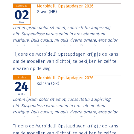
Morbidelli Opstapdagen 2026
Saturday
02
Grave (NB)
MAY
Lorem ipsum dolor sit amet, consectetur adipiscing
elit. Suspendisse varius enim in eros elementum
tristique. Duis cursus, mi quis viverra ornare, eros dolor
interdum nulla, ut commodo diam libero vitae erat.
Aenean faucibus nibh et justo cursus id rutrum lorem
Tijdens de Morbidelli Opstapdagen krijg je de kans
imperdiet. Nunc ut sem vitae risus tristique posuere.
om de modellen van dichtbij te bekijken én zelf te
ervaren op de weg.
Morbidelli Opstapdagen 2026
Friday
24
Kolham (GR)
APRIL
Lorem ipsum dolor sit amet, consectetur adipiscing
elit. Suspendisse varius enim in eros elementum
tristique. Duis cursus, mi quis viverra ornare, eros dolor
interdum nulla, ut commodo diam libero vitae erat.
Aenean faucibus nibh et justo cursus id rutrum lorem
Tijdens de Morbidelli Opstapdagen krijg je de kans
imperdiet. Nunc ut sem vitae risus tristique posuere.
om de modellen van dichtbij te bekijken én zelf te