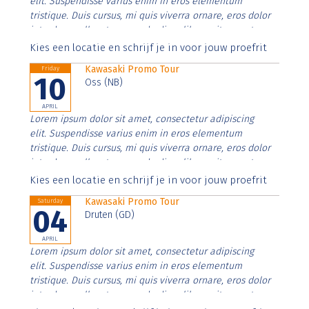
elit. Suspendisse varius enim in eros elementum
tristique. Duis cursus, mi quis viverra ornare, eros dolor
interdum nulla, ut commodo diam libero vitae erat.
Aenean faucibus nibh et justo cursus id rutrum lorem
Kies een locatie en schrijf je in voor jouw proefrit
imperdiet. Nunc ut sem vitae risus tristique posuere.
Kawasaki Promo Tour
Friday
10
Oss (NB)
APRIL
Lorem ipsum dolor sit amet, consectetur adipiscing
elit. Suspendisse varius enim in eros elementum
tristique. Duis cursus, mi quis viverra ornare, eros dolor
interdum nulla, ut commodo diam libero vitae erat.
Aenean faucibus nibh et justo cursus id rutrum lorem
Kies een locatie en schrijf je in voor jouw proefrit
imperdiet. Nunc ut sem vitae risus tristique posuere.
Kawasaki Promo Tour
Saturday
04
Druten (GD)
APRIL
Lorem ipsum dolor sit amet, consectetur adipiscing
elit. Suspendisse varius enim in eros elementum
tristique. Duis cursus, mi quis viverra ornare, eros dolor
interdum nulla, ut commodo diam libero vitae erat.