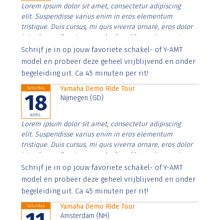
Lorem ipsum dolor sit amet, consectetur adipiscing
elit. Suspendisse varius enim in eros elementum
tristique. Duis cursus, mi quis viverra ornare, eros dolor
interdum nulla, ut commodo diam libero vitae erat.
Aenean faucibus nibh et justo cursus id rutrum lorem
Schrijf je in op jouw favoriete schakel- of Y-AMT
imperdiet. Nunc ut sem vitae risus tristique posuere.
model en probeer deze geheel vrijblijvend en onder
begeleiding uit. Ca 45 minuten per rit!
Yamaha Demo Ride Tour
Saturday
18
Nijmegen (GD)
APRIL
Lorem ipsum dolor sit amet, consectetur adipiscing
elit. Suspendisse varius enim in eros elementum
tristique. Duis cursus, mi quis viverra ornare, eros dolor
interdum nulla, ut commodo diam libero vitae erat.
Aenean faucibus nibh et justo cursus id rutrum lorem
Schrijf je in op jouw favoriete schakel- of Y-AMT
imperdiet. Nunc ut sem vitae risus tristique posuere.
model en probeer deze geheel vrijblijvend en onder
begeleiding uit. Ca 45 minuten per rit!
Yamaha Demo Ride Tour
Saturday
Amsterdam (NH)