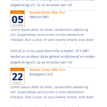
begeleiding uit. Ca 45 minuten per rit!
Yamaha Demo Ride Tour
Saturday
05
Uithoorn (NH)
SEPTEMBER
Lorem ipsum dolor sit amet, consectetur adipiscing
elit. Suspendisse varius enim in eros elementum
tristique. Duis cursus, mi quis viverra ornare, eros dolor
interdum nulla, ut commodo diam libero vitae erat.
Aenean faucibus nibh et justo cursus id rutrum lorem
Schrijf je in op jouw favoriete schakel- of Y-AMT
imperdiet. Nunc ut sem vitae risus tristique posuere.
model en probeer deze geheel vrijblijvend en onder
begeleiding uit. Ca 45 minuten per rit!
Yamaha Demo Ride Tour
Saturday
22
Bodegaven (ZH)
AUGUST
Lorem ipsum dolor sit amet, consectetur adipiscing
elit. Suspendisse varius enim in eros elementum
tristique. Duis cursus, mi quis viverra ornare, eros dolor
interdum nulla, ut commodo diam libero vitae erat.