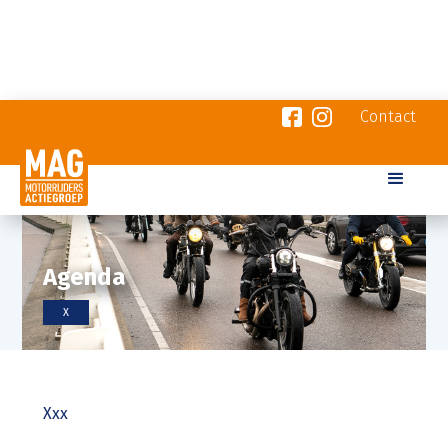
Contact
Agenda
X
Xxx