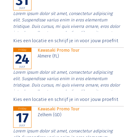
31
JULY
Lorem ipsum dolor sit amet, consectetur adipiscing
elit. Suspendisse varius enim in eros elementum
tristique. Duis cursus, mi quis viverra ornare, eros dolor
interdum nulla, ut commodo diam libero vitae erat.
Aenean faucibus nibh et justo cursus id rutrum lorem
Kies een locatie en schrijf je in voor jouw proefrit
imperdiet. Nunc ut sem vitae risus tristique posuere.
Kawasaki Promo Tour
Friday
24
Almere (FL)
JULY
Lorem ipsum dolor sit amet, consectetur adipiscing
elit. Suspendisse varius enim in eros elementum
tristique. Duis cursus, mi quis viverra ornare, eros dolor
interdum nulla, ut commodo diam libero vitae erat.
Aenean faucibus nibh et justo cursus id rutrum lorem
Kies een locatie en schrijf je in voor jouw proefrit
imperdiet. Nunc ut sem vitae risus tristique posuere.
Kawasaki Promo Tour
Friday
17
Zelhem (GD)
JULY
Lorem ipsum dolor sit amet, consectetur adipiscing