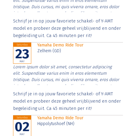
elit. Suspendisse varius enim in eros elementum
tristique. Duis cursus, mi quis viverra ornare, eros dolor
interdum nulla, ut commodo diam libero vitae erat.
Aenean faucibus nibh et justo cursus id rutrum lorem
Schrijf je in op jouw favoriete schakel- of Y-AMT
imperdiet. Nunc ut sem vitae risus tristique posuere.
model en probeer deze geheel vrijblijvend en onder
begeleiding uit. Ca 45 minuten per rit!
Yamaha Demo Ride Tour
Saturday
23
Zelhem (GD)
MAY
Lorem ipsum dolor sit amet, consectetur adipiscing
elit. Suspendisse varius enim in eros elementum
tristique. Duis cursus, mi quis viverra ornare, eros dolor
interdum nulla, ut commodo diam libero vitae erat.
Aenean faucibus nibh et justo cursus id rutrum lorem
Schrijf je in op jouw favoriete schakel- of Y-AMT
imperdiet. Nunc ut sem vitae risus tristique posuere.
model en probeer deze geheel vrijblijvend en onder
begeleiding uit. Ca 45 minuten per rit!
Yamaha Demo Ride Tour
Saturday
02
Hippolytushoef (NH)
MAY