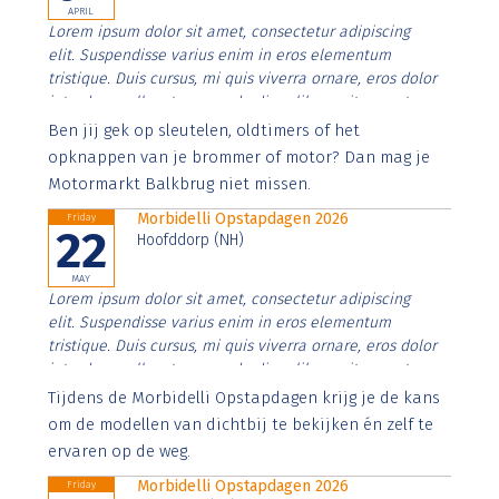
APRIL
Lorem ipsum dolor sit amet, consectetur adipiscing
elit. Suspendisse varius enim in eros elementum
tristique. Duis cursus, mi quis viverra ornare, eros dolor
interdum nulla, ut commodo diam libero vitae erat.
Aenean faucibus nibh et justo cursus id rutrum lorem
Ben jij gek op sleutelen, oldtimers of het
imperdiet. Nunc ut sem vitae risus tristique posuere.
opknappen van je brommer of motor? Dan mag je
Motormarkt Balkbrug niet missen.
Morbidelli Opstapdagen 2026
Friday
22
Hoofddorp (NH)
MAY
Lorem ipsum dolor sit amet, consectetur adipiscing
elit. Suspendisse varius enim in eros elementum
tristique. Duis cursus, mi quis viverra ornare, eros dolor
interdum nulla, ut commodo diam libero vitae erat.
Aenean faucibus nibh et justo cursus id rutrum lorem
Tijdens de Morbidelli Opstapdagen krijg je de kans
imperdiet. Nunc ut sem vitae risus tristique posuere.
om de modellen van dichtbij te bekijken én zelf te
ervaren op de weg.
Morbidelli Opstapdagen 2026
Friday