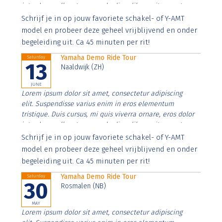
interdum nulla, ut commodo diam libero vitae erat.
Aenean faucibus nibh et justo cursus id rutrum lorem
Schrijf je in op jouw favoriete schakel- of Y-AMT
imperdiet. Nunc ut sem vitae risus tristique posuere.
model en probeer deze geheel vrijblijvend en onder
begeleiding uit. Ca 45 minuten per rit!
Yamaha Demo Ride Tour
Saturday
13
Naaldwijk (ZH)
JUNE
Lorem ipsum dolor sit amet, consectetur adipiscing
elit. Suspendisse varius enim in eros elementum
tristique. Duis cursus, mi quis viverra ornare, eros dolor
interdum nulla, ut commodo diam libero vitae erat.
Aenean faucibus nibh et justo cursus id rutrum lorem
Schrijf je in op jouw favoriete schakel- of Y-AMT
imperdiet. Nunc ut sem vitae risus tristique posuere.
model en probeer deze geheel vrijblijvend en onder
begeleiding uit. Ca 45 minuten per rit!
Yamaha Demo Ride Tour
Saturday
30
Rosmalen (NB)
MAY
Lorem ipsum dolor sit amet, consectetur adipiscing