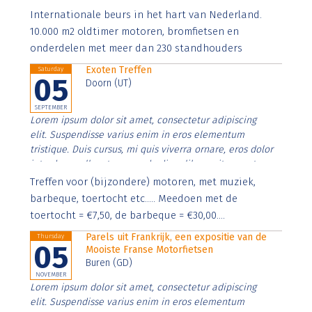
Aenean faucibus nibh et justo cursus id rutrum lorem
Internationale beurs in het hart van Nederland.
imperdiet. Nunc ut sem vitae risus tristique posuere.
10.000 m2 oldtimer motoren, bromfietsen en
onderdelen met meer dan 230 standhouders
Exoten Treffen
Saturday
05
Doorn (UT)
SEPTEMBER
Lorem ipsum dolor sit amet, consectetur adipiscing
elit. Suspendisse varius enim in eros elementum
tristique. Duis cursus, mi quis viverra ornare, eros dolor
interdum nulla, ut commodo diam libero vitae erat.
Aenean faucibus nibh et justo cursus id rutrum lorem
Treffen voor (bijzondere) motoren, met muziek,
imperdiet. Nunc ut sem vitae risus tristique posuere.
barbeque, toertocht etc..... Meedoen met de
toertocht = €7,50, de barbeque = €30,00....
Parels uit Frankrijk, een expositie van de
Thursday
05
Mooiste Franse Motorfietsen
Buren (GD)
NOVEMBER
Lorem ipsum dolor sit amet, consectetur adipiscing
elit. Suspendisse varius enim in eros elementum