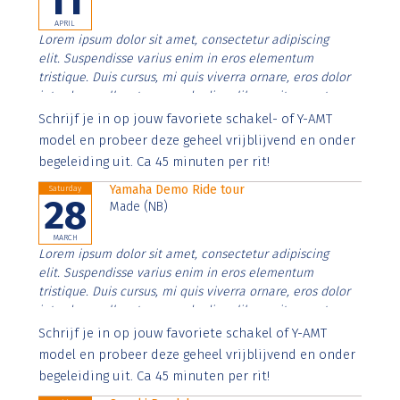
11
APRIL
Lorem ipsum dolor sit amet, consectetur adipiscing
elit. Suspendisse varius enim in eros elementum
tristique. Duis cursus, mi quis viverra ornare, eros dolor
interdum nulla, ut commodo diam libero vitae erat.
Aenean faucibus nibh et justo cursus id rutrum lorem
Schrijf je in op jouw favoriete schakel- of Y-AMT
imperdiet. Nunc ut sem vitae risus tristique posuere.
model en probeer deze geheel vrijblijvend en onder
begeleiding uit. Ca 45 minuten per rit!
Yamaha Demo Ride tour
Saturday
28
Made (NB)
MARCH
Lorem ipsum dolor sit amet, consectetur adipiscing
elit. Suspendisse varius enim in eros elementum
tristique. Duis cursus, mi quis viverra ornare, eros dolor
interdum nulla, ut commodo diam libero vitae erat.
Aenean faucibus nibh et justo cursus id rutrum lorem
Schrijf je in op jouw favoriete schakel of Y-AMT
imperdiet. Nunc ut sem vitae risus tristique posuere.
model en probeer deze geheel vrijblijvend en onder
begeleiding uit. Ca 45 minuten per rit!