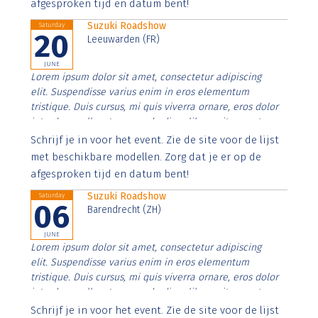
afgesproken tijd en datum bent!
Suzuki Roadshow
Saturday
20
Leeuwarden (FR)
JUNE
Lorem ipsum dolor sit amet, consectetur adipiscing
elit. Suspendisse varius enim in eros elementum
tristique. Duis cursus, mi quis viverra ornare, eros dolor
interdum nulla, ut commodo diam libero vitae erat.
Aenean faucibus nibh et justo cursus id rutrum lorem
Schrijf je in voor het event. Zie de site voor de lijst
imperdiet. Nunc ut sem vitae risus tristique posuere.
met beschikbare modellen. Zorg dat je er op de
afgesproken tijd en datum bent!
Suzuki Roadshow
Saturday
06
Barendrecht (ZH)
JUNE
Lorem ipsum dolor sit amet, consectetur adipiscing
elit. Suspendisse varius enim in eros elementum
tristique. Duis cursus, mi quis viverra ornare, eros dolor
interdum nulla, ut commodo diam libero vitae erat.
Aenean faucibus nibh et justo cursus id rutrum lorem
Schrijf je in voor het event. Zie de site voor de lijst