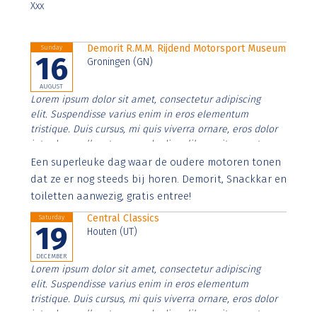
Xxx
Demorit R.M.M. Rijdend Motorsport Museum
Sunday
16
Groningen (GN)
AUGUST
Lorem ipsum dolor sit amet, consectetur adipiscing
elit. Suspendisse varius enim in eros elementum
tristique. Duis cursus, mi quis viverra ornare, eros dolor
interdum nulla, ut commodo diam libero vitae erat.
Aenean faucibus nibh et justo cursus id rutrum lorem
Een superleuke dag waar de oudere motoren tonen
imperdiet. Nunc ut sem vitae risus tristique posuere.
dat ze er nog steeds bij horen. Demorit, Snackkar en
toiletten aanwezig, gratis entree!
Central Classics
Saturday
19
Houten (UT)
DECEMBER
Lorem ipsum dolor sit amet, consectetur adipiscing
elit. Suspendisse varius enim in eros elementum
tristique. Duis cursus, mi quis viverra ornare, eros dolor
interdum nulla, ut commodo diam libero vitae erat.