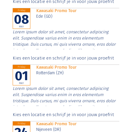
Aenean faucibus nibh et justo cursus id rutrum lorem
Kies een locatie en schrijf je in voor jouw proefrit
imperdiet. Nunc ut sem vitae risus tristique posuere.
Kawasaki Promo Tour
Friday
08
Ede (GD)
MAY
Lorem ipsum dolor sit amet, consectetur adipiscing
elit. Suspendisse varius enim in eros elementum
tristique. Duis cursus, mi quis viverra ornare, eros dolor
interdum nulla, ut commodo diam libero vitae erat.
Aenean faucibus nibh et justo cursus id rutrum lorem
Kies een locatie en schrijf je in voor jouw proefrit
imperdiet. Nunc ut sem vitae risus tristique posuere.
Kawasaki Promo Tour
Friday
01
Rotterdam (ZH)
MAY
Lorem ipsum dolor sit amet, consectetur adipiscing
elit. Suspendisse varius enim in eros elementum
tristique. Duis cursus, mi quis viverra ornare, eros dolor
interdum nulla, ut commodo diam libero vitae erat.
Aenean faucibus nibh et justo cursus id rutrum lorem
Kies een locatie en schrijf je in voor jouw proefrit
imperdiet. Nunc ut sem vitae risus tristique posuere.
Kawasaki Promo Tour
Friday
Nijeveen (DR)