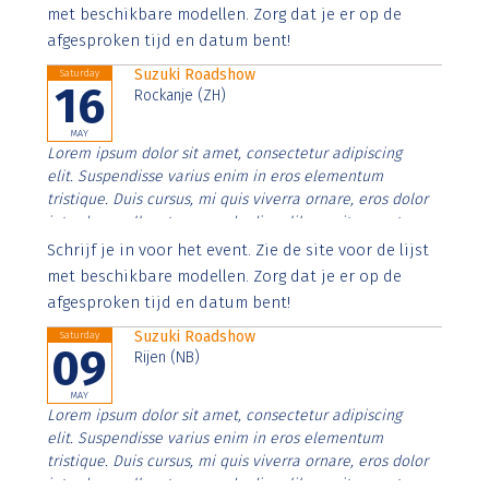
imperdiet. Nunc ut sem vitae risus tristique posuere.
met beschikbare modellen. Zorg dat je er op de
afgesproken tijd en datum bent!
Suzuki Roadshow
Saturday
16
Rockanje (ZH)
MAY
Lorem ipsum dolor sit amet, consectetur adipiscing
elit. Suspendisse varius enim in eros elementum
tristique. Duis cursus, mi quis viverra ornare, eros dolor
interdum nulla, ut commodo diam libero vitae erat.
Aenean faucibus nibh et justo cursus id rutrum lorem
Schrijf je in voor het event. Zie de site voor de lijst
imperdiet. Nunc ut sem vitae risus tristique posuere.
met beschikbare modellen. Zorg dat je er op de
afgesproken tijd en datum bent!
Suzuki Roadshow
Saturday
09
Rijen (NB)
MAY
Lorem ipsum dolor sit amet, consectetur adipiscing
elit. Suspendisse varius enim in eros elementum
tristique. Duis cursus, mi quis viverra ornare, eros dolor
interdum nulla, ut commodo diam libero vitae erat.