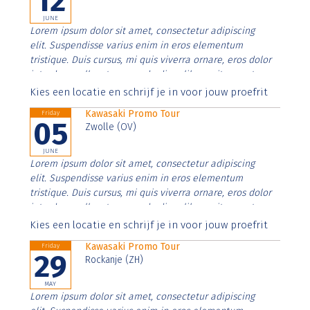
12
JUNE
Lorem ipsum dolor sit amet, consectetur adipiscing
elit. Suspendisse varius enim in eros elementum
tristique. Duis cursus, mi quis viverra ornare, eros dolor
interdum nulla, ut commodo diam libero vitae erat.
Aenean faucibus nibh et justo cursus id rutrum lorem
Kies een locatie en schrijf je in voor jouw proefrit
imperdiet. Nunc ut sem vitae risus tristique posuere.
Kawasaki Promo Tour
Friday
05
Zwolle (OV)
JUNE
Lorem ipsum dolor sit amet, consectetur adipiscing
elit. Suspendisse varius enim in eros elementum
tristique. Duis cursus, mi quis viverra ornare, eros dolor
interdum nulla, ut commodo diam libero vitae erat.
Aenean faucibus nibh et justo cursus id rutrum lorem
Kies een locatie en schrijf je in voor jouw proefrit
imperdiet. Nunc ut sem vitae risus tristique posuere.
Kawasaki Promo Tour
Friday
29
Rockanje (ZH)
MAY
Lorem ipsum dolor sit amet, consectetur adipiscing