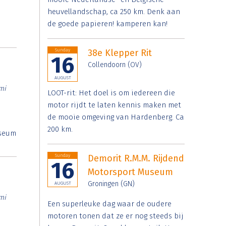
heuvellandschap, ca 250 km. Denk aan
de goede papieren! kamperen kan!
Sunday
38e Klepper Rit
16
Collendoorn (OV)
AUGUST
mi
LOOT-rit: Het doel is om iedereen die
motor rijdt te laten kennis maken met
de mooie omgeving van Hardenberg. Ca
200 km.
useum
Sunday
Demorit R.M.M. Rijdend
16
Motorsport Museum
Groningen (GN)
AUGUST
mi
Een superleuke dag waar de oudere
motoren tonen dat ze er nog steeds bij