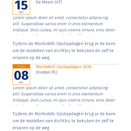
15
De Meern (UT)
MAY
Lorem ipsum dolor sit amet, consectetur adipiscing
elit. Suspendisse varius enim in eros elementum
tristique. Duis cursus, mi quis viverra ornare, eros dolor
interdum nulla, ut commodo diam libero vitae erat.
Aenean faucibus nibh et justo cursus id rutrum lorem
Tijdens de Morbidelli Opstapdagen krijg je de kans
imperdiet. Nunc ut sem vitae risus tristique posuere.
om de modellen van dichtbij te bekijken én zelf te
ervaren op de weg.
Morbidelli Opstapdagen 2026
Friday
08
Dronten (FL)
MAY
Lorem ipsum dolor sit amet, consectetur adipiscing
elit. Suspendisse varius enim in eros elementum
tristique. Duis cursus, mi quis viverra ornare, eros dolor
interdum nulla, ut commodo diam libero vitae erat.
Aenean faucibus nibh et justo cursus id rutrum lorem
Tijdens de Morbidelli Opstapdagen krijg je de kans
imperdiet. Nunc ut sem vitae risus tristique posuere.
om de modellen van dichtbij te bekijken én zelf te
ervaren op de weg.