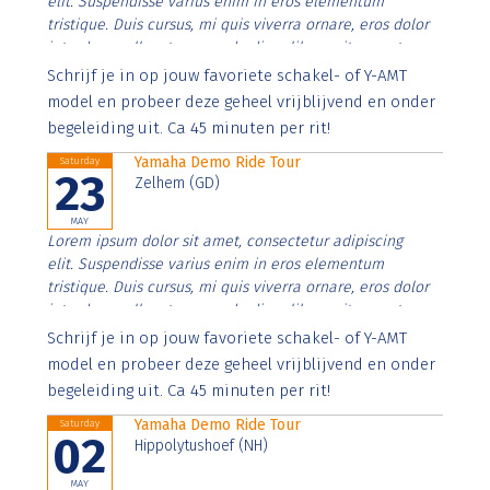
elit. Suspendisse varius enim in eros elementum
tristique. Duis cursus, mi quis viverra ornare, eros dolor
interdum nulla, ut commodo diam libero vitae erat.
Aenean faucibus nibh et justo cursus id rutrum lorem
Schrijf je in op jouw favoriete schakel- of Y-AMT
imperdiet. Nunc ut sem vitae risus tristique posuere.
model en probeer deze geheel vrijblijvend en onder
begeleiding uit. Ca 45 minuten per rit!
Yamaha Demo Ride Tour
Saturday
23
Zelhem (GD)
MAY
Lorem ipsum dolor sit amet, consectetur adipiscing
elit. Suspendisse varius enim in eros elementum
tristique. Duis cursus, mi quis viverra ornare, eros dolor
interdum nulla, ut commodo diam libero vitae erat.
Aenean faucibus nibh et justo cursus id rutrum lorem
Schrijf je in op jouw favoriete schakel- of Y-AMT
imperdiet. Nunc ut sem vitae risus tristique posuere.
model en probeer deze geheel vrijblijvend en onder
begeleiding uit. Ca 45 minuten per rit!
Yamaha Demo Ride Tour
Saturday
02
Hippolytushoef (NH)
MAY