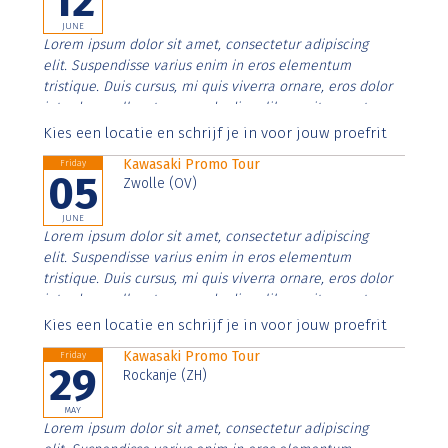
12
JUNE
Lorem ipsum dolor sit amet, consectetur adipiscing
elit. Suspendisse varius enim in eros elementum
tristique. Duis cursus, mi quis viverra ornare, eros dolor
interdum nulla, ut commodo diam libero vitae erat.
Aenean faucibus nibh et justo cursus id rutrum lorem
Kies een locatie en schrijf je in voor jouw proefrit
imperdiet. Nunc ut sem vitae risus tristique posuere.
Kawasaki Promo Tour
Friday
05
Zwolle (OV)
JUNE
Lorem ipsum dolor sit amet, consectetur adipiscing
elit. Suspendisse varius enim in eros elementum
tristique. Duis cursus, mi quis viverra ornare, eros dolor
interdum nulla, ut commodo diam libero vitae erat.
Aenean faucibus nibh et justo cursus id rutrum lorem
Kies een locatie en schrijf je in voor jouw proefrit
imperdiet. Nunc ut sem vitae risus tristique posuere.
Kawasaki Promo Tour
Friday
29
Rockanje (ZH)
MAY
Lorem ipsum dolor sit amet, consectetur adipiscing