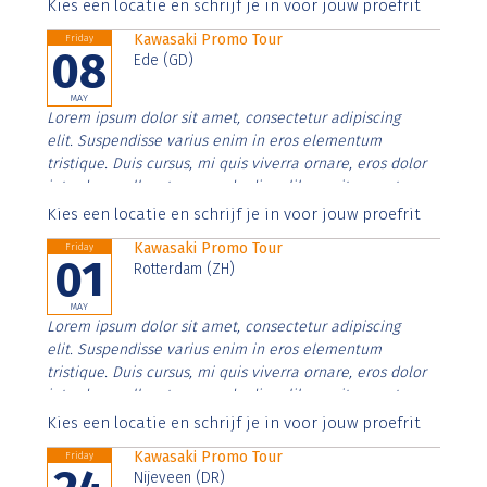
Aenean faucibus nibh et justo cursus id rutrum lorem
Kies een locatie en schrijf je in voor jouw proefrit
imperdiet. Nunc ut sem vitae risus tristique posuere.
Kawasaki Promo Tour
Friday
08
Ede (GD)
MAY
Lorem ipsum dolor sit amet, consectetur adipiscing
elit. Suspendisse varius enim in eros elementum
tristique. Duis cursus, mi quis viverra ornare, eros dolor
interdum nulla, ut commodo diam libero vitae erat.
Aenean faucibus nibh et justo cursus id rutrum lorem
Kies een locatie en schrijf je in voor jouw proefrit
imperdiet. Nunc ut sem vitae risus tristique posuere.
Kawasaki Promo Tour
Friday
01
Rotterdam (ZH)
MAY
Lorem ipsum dolor sit amet, consectetur adipiscing
elit. Suspendisse varius enim in eros elementum
tristique. Duis cursus, mi quis viverra ornare, eros dolor
interdum nulla, ut commodo diam libero vitae erat.
Aenean faucibus nibh et justo cursus id rutrum lorem
Kies een locatie en schrijf je in voor jouw proefrit
imperdiet. Nunc ut sem vitae risus tristique posuere.
Kawasaki Promo Tour
Friday
Nijeveen (DR)