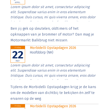
APRIL
Lorem ipsum dolor sit amet, consectetur adipiscing
elit. Suspendisse varius enim in eros elementum
tristique. Duis cursus, mi quis viverra ornare, eros dolor
interdum nulla, ut commodo diam libero vitae erat.
Aenean faucibus nibh et justo cursus id rutrum lorem
Ben jij gek op sleutelen, oldtimers of het
imperdiet. Nunc ut sem vitae risus tristique posuere.
opknappen van je brommer of motor? Dan mag je
Motormarkt Balkbrug niet missen.
Morbidelli Opstapdagen 2026
Friday
22
Hoofddorp (NH)
MAY
Lorem ipsum dolor sit amet, consectetur adipiscing
elit. Suspendisse varius enim in eros elementum
tristique. Duis cursus, mi quis viverra ornare, eros dolor
interdum nulla, ut commodo diam libero vitae erat.
Aenean faucibus nibh et justo cursus id rutrum lorem
Tijdens de Morbidelli Opstapdagen krijg je de kans
imperdiet. Nunc ut sem vitae risus tristique posuere.
om de modellen van dichtbij te bekijken én zelf te
ervaren op de weg.
Morbidelli Opstapdagen 2026
Friday