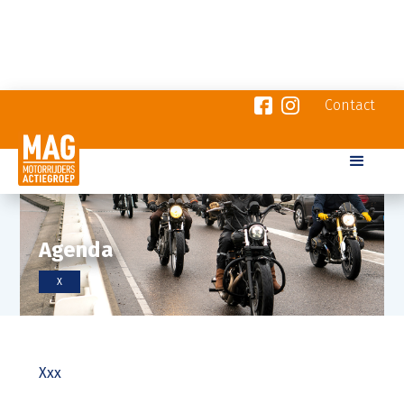
Contact
Agenda
X
Xxx