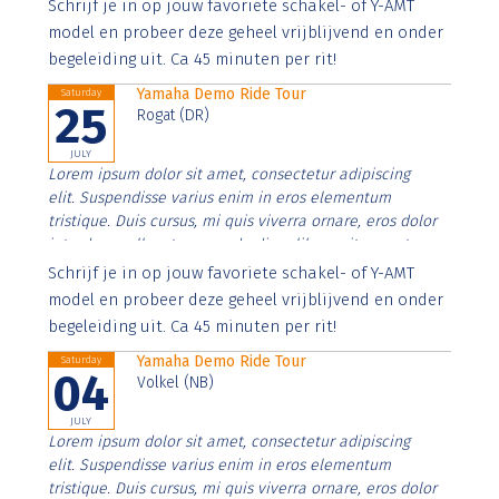
Aenean faucibus nibh et justo cursus id rutrum lorem
Schrijf je in op jouw favoriete schakel- of Y-AMT
imperdiet. Nunc ut sem vitae risus tristique posuere.
model en probeer deze geheel vrijblijvend en onder
begeleiding uit. Ca 45 minuten per rit!
Yamaha Demo Ride Tour
Saturday
25
Rogat (DR)
JULY
Lorem ipsum dolor sit amet, consectetur adipiscing
elit. Suspendisse varius enim in eros elementum
tristique. Duis cursus, mi quis viverra ornare, eros dolor
interdum nulla, ut commodo diam libero vitae erat.
Aenean faucibus nibh et justo cursus id rutrum lorem
Schrijf je in op jouw favoriete schakel- of Y-AMT
imperdiet. Nunc ut sem vitae risus tristique posuere.
model en probeer deze geheel vrijblijvend en onder
begeleiding uit. Ca 45 minuten per rit!
Yamaha Demo Ride Tour
Saturday
04
Volkel (NB)
JULY
Lorem ipsum dolor sit amet, consectetur adipiscing
elit. Suspendisse varius enim in eros elementum
tristique. Duis cursus, mi quis viverra ornare, eros dolor