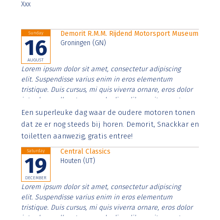
Xxx
Demorit R.M.M. Rijdend Motorsport Museum
Sunday
16
Groningen (GN)
AUGUST
Lorem ipsum dolor sit amet, consectetur adipiscing
elit. Suspendisse varius enim in eros elementum
tristique. Duis cursus, mi quis viverra ornare, eros dolor
interdum nulla, ut commodo diam libero vitae erat.
Aenean faucibus nibh et justo cursus id rutrum lorem
Een superleuke dag waar de oudere motoren tonen
imperdiet. Nunc ut sem vitae risus tristique posuere.
dat ze er nog steeds bij horen. Demorit, Snackkar en
toiletten aanwezig, gratis entree!
Central Classics
Saturday
19
Houten (UT)
DECEMBER
Lorem ipsum dolor sit amet, consectetur adipiscing
elit. Suspendisse varius enim in eros elementum
tristique. Duis cursus, mi quis viverra ornare, eros dolor
interdum nulla, ut commodo diam libero vitae erat.