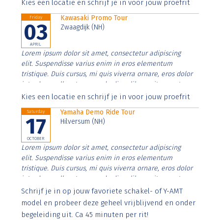
Aenean faucibus nibh et justo cursus id rutrum lorem
Kies een locatie en schrijf je in voor jouw proefrit
imperdiet. Nunc ut sem vitae risus tristique posuere.
Kawasaki Promo Tour
Friday
03
Zwaagdijk (NH)
APRIL
Lorem ipsum dolor sit amet, consectetur adipiscing
elit. Suspendisse varius enim in eros elementum
tristique. Duis cursus, mi quis viverra ornare, eros dolor
interdum nulla, ut commodo diam libero vitae erat.
Aenean faucibus nibh et justo cursus id rutrum lorem
Kies een locatie en schrijf je in voor jouw proefrit
imperdiet. Nunc ut sem vitae risus tristique posuere.
Yamaha Demo Ride Tour
Saturday
17
Hilversum (NH)
OCTOBER
Lorem ipsum dolor sit amet, consectetur adipiscing
elit. Suspendisse varius enim in eros elementum
tristique. Duis cursus, mi quis viverra ornare, eros dolor
interdum nulla, ut commodo diam libero vitae erat.
Aenean faucibus nibh et justo cursus id rutrum lorem
Schrijf je in op jouw favoriete schakel- of Y-AMT
imperdiet. Nunc ut sem vitae risus tristique posuere.
model en probeer deze geheel vrijblijvend en onder
begeleiding uit. Ca 45 minuten per rit!