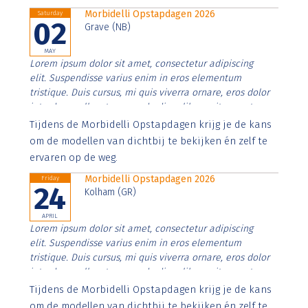
Morbidelli Opstapdagen 2026
Saturday
02
Grave (NB)
MAY
Lorem ipsum dolor sit amet, consectetur adipiscing
elit. Suspendisse varius enim in eros elementum
tristique. Duis cursus, mi quis viverra ornare, eros dolor
interdum nulla, ut commodo diam libero vitae erat.
Aenean faucibus nibh et justo cursus id rutrum lorem
Tijdens de Morbidelli Opstapdagen krijg je de kans
imperdiet. Nunc ut sem vitae risus tristique posuere.
om de modellen van dichtbij te bekijken én zelf te
ervaren op de weg.
Morbidelli Opstapdagen 2026
Friday
24
Kolham (GR)
APRIL
Lorem ipsum dolor sit amet, consectetur adipiscing
elit. Suspendisse varius enim in eros elementum
tristique. Duis cursus, mi quis viverra ornare, eros dolor
interdum nulla, ut commodo diam libero vitae erat.
Aenean faucibus nibh et justo cursus id rutrum lorem
Tijdens de Morbidelli Opstapdagen krijg je de kans
imperdiet. Nunc ut sem vitae risus tristique posuere.
om de modellen van dichtbij te bekijken én zelf te