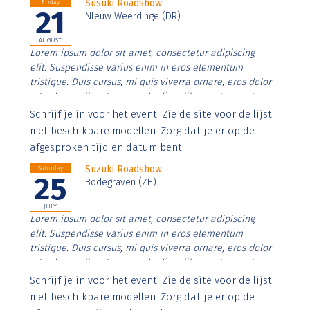
Susuki Roadshow
Friday
21
NIeuw Weerdinge (DR)
AUGUST
Lorem ipsum dolor sit amet, consectetur adipiscing
elit. Suspendisse varius enim in eros elementum
tristique. Duis cursus, mi quis viverra ornare, eros dolor
interdum nulla, ut commodo diam libero vitae erat.
Aenean faucibus nibh et justo cursus id rutrum lorem
Schrijf je in voor het event. Zie de site voor de lijst
imperdiet. Nunc ut sem vitae risus tristique posuere.
met beschikbare modellen. Zorg dat je er op de
afgesproken tijd en datum bent!
Suzuki Roadshow
Saturday
25
Bodegraven (ZH)
JULY
Lorem ipsum dolor sit amet, consectetur adipiscing
elit. Suspendisse varius enim in eros elementum
tristique. Duis cursus, mi quis viverra ornare, eros dolor
interdum nulla, ut commodo diam libero vitae erat.
Aenean faucibus nibh et justo cursus id rutrum lorem
Schrijf je in voor het event. Zie de site voor de lijst
imperdiet. Nunc ut sem vitae risus tristique posuere.
met beschikbare modellen. Zorg dat je er op de