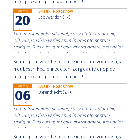
afgesproken tijd en datum bent!
Suzuki Roadshow
Saturday
20
Leeuwarden (FR)
JUNE
Lorem ipsum dolor sit amet, consectetur adipiscing
elit. Suspendisse varius enim in eros elementum
tristique. Duis cursus, mi quis viverra ornare, eros dolor
interdum nulla, ut commodo diam libero vitae erat.
Aenean faucibus nibh et justo cursus id rutrum lorem
Schrijf je in voor het event. Zie de site voor de lijst
imperdiet. Nunc ut sem vitae risus tristique posuere.
met beschikbare modellen. Zorg dat je er op de
afgesproken tijd en datum bent!
Suzuki Roadshow
Saturday
06
Barendrecht (ZH)
JUNE
Lorem ipsum dolor sit amet, consectetur adipiscing
elit. Suspendisse varius enim in eros elementum
tristique. Duis cursus, mi quis viverra ornare, eros dolor
interdum nulla, ut commodo diam libero vitae erat.
Aenean faucibus nibh et justo cursus id rutrum lorem
Schrijf je in voor het event. Zie de site voor de lijst