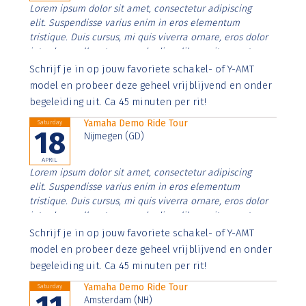
Lorem ipsum dolor sit amet, consectetur adipiscing
elit. Suspendisse varius enim in eros elementum
tristique. Duis cursus, mi quis viverra ornare, eros dolor
interdum nulla, ut commodo diam libero vitae erat.
Aenean faucibus nibh et justo cursus id rutrum lorem
Schrijf je in op jouw favoriete schakel- of Y-AMT
imperdiet. Nunc ut sem vitae risus tristique posuere.
model en probeer deze geheel vrijblijvend en onder
begeleiding uit. Ca 45 minuten per rit!
Yamaha Demo Ride Tour
Saturday
18
Nijmegen (GD)
APRIL
Lorem ipsum dolor sit amet, consectetur adipiscing
elit. Suspendisse varius enim in eros elementum
tristique. Duis cursus, mi quis viverra ornare, eros dolor
interdum nulla, ut commodo diam libero vitae erat.
Aenean faucibus nibh et justo cursus id rutrum lorem
Schrijf je in op jouw favoriete schakel- of Y-AMT
imperdiet. Nunc ut sem vitae risus tristique posuere.
model en probeer deze geheel vrijblijvend en onder
begeleiding uit. Ca 45 minuten per rit!
Yamaha Demo Ride Tour
Saturday
Amsterdam (NH)