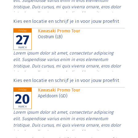
elit. Suspendisse varius enim in eros elementum
tristique. Duis cursus, mi quis viverra ornare, eros dolor
interdum nulla, ut commodo diam libero vitae erat.
Aenean faucibus nibh et justo cursus id rutrum lorem
Kies een locatie en schrijf je in voor jouw proefrit
imperdiet. Nunc ut sem vitae risus tristique posuere.
Kawasaki Promo Tour
Friday
27
Oostrum (LB)
MARCH
Lorem ipsum dolor sit amet, consectetur adipiscing
elit. Suspendisse varius enim in eros elementum
tristique. Duis cursus, mi quis viverra ornare, eros dolor
interdum nulla, ut commodo diam libero vitae erat.
Aenean faucibus nibh et justo cursus id rutrum lorem
Kies een locatie en schrijf je in voor jouw proefrit
imperdiet. Nunc ut sem vitae risus tristique posuere.
Kawasaki Promo Tour
Friday
20
Apeldoorn (GD)
MARCH
Lorem ipsum dolor sit amet, consectetur adipiscing
elit. Suspendisse varius enim in eros elementum
tristique. Duis cursus, mi quis viverra ornare, eros dolor
interdum nulla, ut commodo diam libero vitae erat.