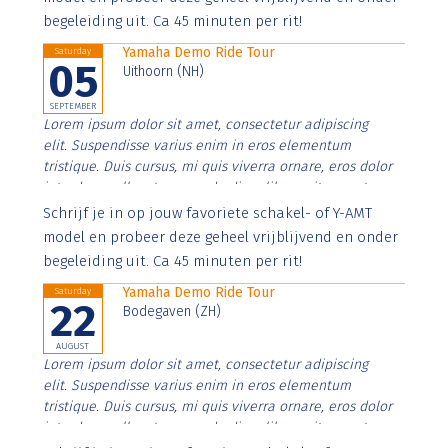
begeleiding uit. Ca 45 minuten per rit!
Yamaha Demo Ride Tour
Saturday
05
Uithoorn (NH)
SEPTEMBER
Lorem ipsum dolor sit amet, consectetur adipiscing
elit. Suspendisse varius enim in eros elementum
tristique. Duis cursus, mi quis viverra ornare, eros dolor
interdum nulla, ut commodo diam libero vitae erat.
Aenean faucibus nibh et justo cursus id rutrum lorem
Schrijf je in op jouw favoriete schakel- of Y-AMT
imperdiet. Nunc ut sem vitae risus tristique posuere.
model en probeer deze geheel vrijblijvend en onder
begeleiding uit. Ca 45 minuten per rit!
Yamaha Demo Ride Tour
Saturday
22
Bodegaven (ZH)
AUGUST
Lorem ipsum dolor sit amet, consectetur adipiscing
elit. Suspendisse varius enim in eros elementum
tristique. Duis cursus, mi quis viverra ornare, eros dolor
interdum nulla, ut commodo diam libero vitae erat.