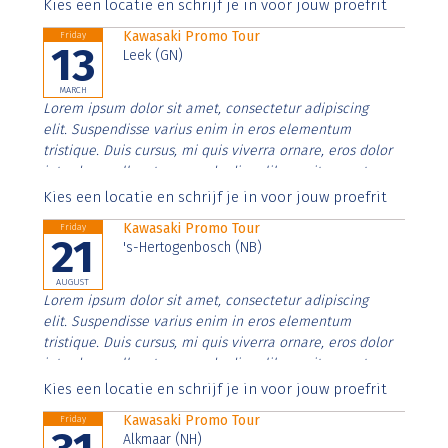
Aenean faucibus nibh et justo cursus id rutrum lorem
Kies een locatie en schrijf je in voor jouw proefrit
imperdiet. Nunc ut sem vitae risus tristique posuere.
Kawasaki Promo Tour
Friday
13
Leek (GN)
MARCH
Lorem ipsum dolor sit amet, consectetur adipiscing
elit. Suspendisse varius enim in eros elementum
tristique. Duis cursus, mi quis viverra ornare, eros dolor
interdum nulla, ut commodo diam libero vitae erat.
Aenean faucibus nibh et justo cursus id rutrum lorem
Kies een locatie en schrijf je in voor jouw proefrit
imperdiet. Nunc ut sem vitae risus tristique posuere.
Kawasaki Promo Tour
Friday
21
's-Hertogenbosch (NB)
AUGUST
Lorem ipsum dolor sit amet, consectetur adipiscing
elit. Suspendisse varius enim in eros elementum
tristique. Duis cursus, mi quis viverra ornare, eros dolor
interdum nulla, ut commodo diam libero vitae erat.
Aenean faucibus nibh et justo cursus id rutrum lorem
Kies een locatie en schrijf je in voor jouw proefrit
imperdiet. Nunc ut sem vitae risus tristique posuere.
Kawasaki Promo Tour
Friday
Alkmaar (NH)