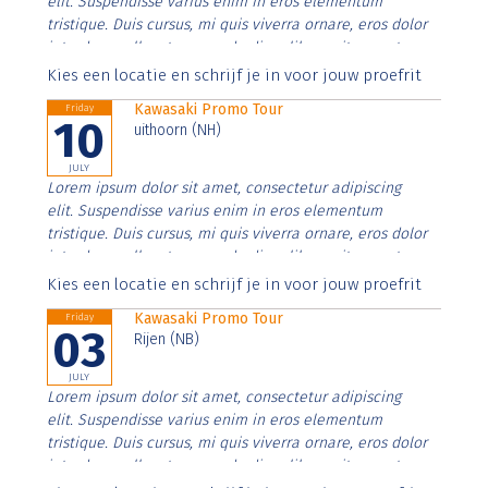
elit. Suspendisse varius enim in eros elementum
tristique. Duis cursus, mi quis viverra ornare, eros dolor
interdum nulla, ut commodo diam libero vitae erat.
Aenean faucibus nibh et justo cursus id rutrum lorem
Kies een locatie en schrijf je in voor jouw proefrit
imperdiet. Nunc ut sem vitae risus tristique posuere.
Kawasaki Promo Tour
Friday
10
uithoorn (NH)
JULY
Lorem ipsum dolor sit amet, consectetur adipiscing
elit. Suspendisse varius enim in eros elementum
tristique. Duis cursus, mi quis viverra ornare, eros dolor
interdum nulla, ut commodo diam libero vitae erat.
Aenean faucibus nibh et justo cursus id rutrum lorem
Kies een locatie en schrijf je in voor jouw proefrit
imperdiet. Nunc ut sem vitae risus tristique posuere.
Kawasaki Promo Tour
Friday
03
Rijen (NB)
JULY
Lorem ipsum dolor sit amet, consectetur adipiscing
elit. Suspendisse varius enim in eros elementum
tristique. Duis cursus, mi quis viverra ornare, eros dolor
interdum nulla, ut commodo diam libero vitae erat.