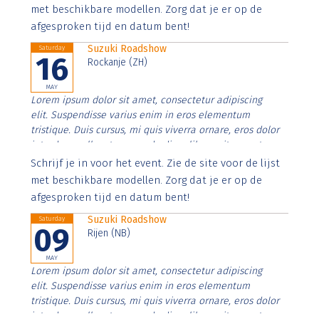
imperdiet. Nunc ut sem vitae risus tristique posuere.
met beschikbare modellen. Zorg dat je er op de
afgesproken tijd en datum bent!
Suzuki Roadshow
Saturday
16
Rockanje (ZH)
MAY
Lorem ipsum dolor sit amet, consectetur adipiscing
elit. Suspendisse varius enim in eros elementum
tristique. Duis cursus, mi quis viverra ornare, eros dolor
interdum nulla, ut commodo diam libero vitae erat.
Aenean faucibus nibh et justo cursus id rutrum lorem
Schrijf je in voor het event. Zie de site voor de lijst
imperdiet. Nunc ut sem vitae risus tristique posuere.
met beschikbare modellen. Zorg dat je er op de
afgesproken tijd en datum bent!
Suzuki Roadshow
Saturday
09
Rijen (NB)
MAY
Lorem ipsum dolor sit amet, consectetur adipiscing
elit. Suspendisse varius enim in eros elementum
tristique. Duis cursus, mi quis viverra ornare, eros dolor
interdum nulla, ut commodo diam libero vitae erat.