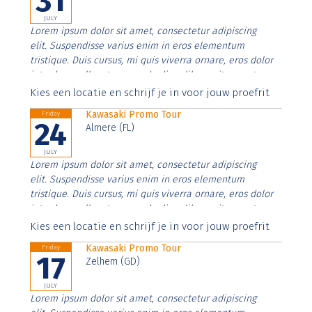
31
JULY
Lorem ipsum dolor sit amet, consectetur adipiscing
elit. Suspendisse varius enim in eros elementum
tristique. Duis cursus, mi quis viverra ornare, eros dolor
interdum nulla, ut commodo diam libero vitae erat.
Aenean faucibus nibh et justo cursus id rutrum lorem
Kies een locatie en schrijf je in voor jouw proefrit
imperdiet. Nunc ut sem vitae risus tristique posuere.
Kawasaki Promo Tour
Friday
24
Almere (FL)
JULY
Lorem ipsum dolor sit amet, consectetur adipiscing
elit. Suspendisse varius enim in eros elementum
tristique. Duis cursus, mi quis viverra ornare, eros dolor
interdum nulla, ut commodo diam libero vitae erat.
Aenean faucibus nibh et justo cursus id rutrum lorem
Kies een locatie en schrijf je in voor jouw proefrit
imperdiet. Nunc ut sem vitae risus tristique posuere.
Kawasaki Promo Tour
Friday
17
Zelhem (GD)
JULY
Lorem ipsum dolor sit amet, consectetur adipiscing