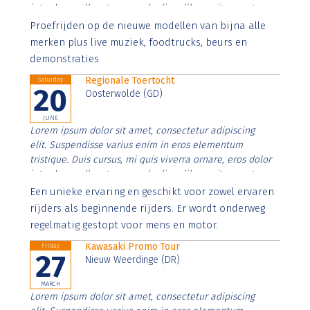
interdum nulla, ut commodo diam libero vitae erat.
Aenean faucibus nibh et justo cursus id rutrum lorem
Proefrijden op de nieuwe modellen van bijna alle
imperdiet. Nunc ut sem vitae risus tristique posuere.
merken plus live muziek, foodtrucks, beurs en
demonstraties
Regionale Toertocht
Saturday
20
Oosterwolde (GD)
JUNE
Lorem ipsum dolor sit amet, consectetur adipiscing
elit. Suspendisse varius enim in eros elementum
tristique. Duis cursus, mi quis viverra ornare, eros dolor
interdum nulla, ut commodo diam libero vitae erat.
Aenean faucibus nibh et justo cursus id rutrum lorem
Een unieke ervaring en geschikt voor zowel ervaren
imperdiet. Nunc ut sem vitae risus tristique posuere.
rijders als beginnende rijders. Er wordt onderweg
regelmatig gestopt voor mens en motor.
Kawasaki Promo Tour
Friday
27
Nieuw Weerdinge (DR)
MARCH
Lorem ipsum dolor sit amet, consectetur adipiscing