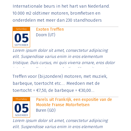
Aenean faucibus nibh et justo cursus id rutrum lorem
Internationale beurs in het hart van Nederland.
imperdiet. Nunc ut sem vitae risus tristique posuere.
10.000 m2 oldtimer motoren, bromfietsen en
onderdelen met meer dan 230 standhouders
Exoten Treffen
Saturday
05
Doorn (UT)
SEPTEMBER
Lorem ipsum dolor sit amet, consectetur adipiscing
elit. Suspendisse varius enim in eros elementum
tristique. Duis cursus, mi quis viverra ornare, eros dolor
interdum nulla, ut commodo diam libero vitae erat.
Aenean faucibus nibh et justo cursus id rutrum lorem
Treffen voor (bijzondere) motoren, met muziek,
imperdiet. Nunc ut sem vitae risus tristique posuere.
barbeque, toertocht etc..... Meedoen met de
toertocht = €7,50, de barbeque = €30,00....
Parels uit Frankrijk, een expositie van de
Thursday
05
Mooiste Franse Motorfietsen
Buren (GD)
NOVEMBER
Lorem ipsum dolor sit amet, consectetur adipiscing
elit. Suspendisse varius enim in eros elementum