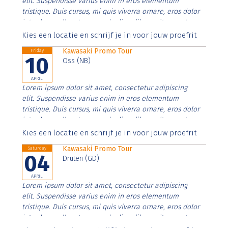
elit. Suspendisse varius enim in eros elementum
tristique. Duis cursus, mi quis viverra ornare, eros dolor
interdum nulla, ut commodo diam libero vitae erat.
Aenean faucibus nibh et justo cursus id rutrum lorem
Kies een locatie en schrijf je in voor jouw proefrit
imperdiet. Nunc ut sem vitae risus tristique posuere.
Kawasaki Promo Tour
Friday
10
Oss (NB)
APRIL
Lorem ipsum dolor sit amet, consectetur adipiscing
elit. Suspendisse varius enim in eros elementum
tristique. Duis cursus, mi quis viverra ornare, eros dolor
interdum nulla, ut commodo diam libero vitae erat.
Aenean faucibus nibh et justo cursus id rutrum lorem
Kies een locatie en schrijf je in voor jouw proefrit
imperdiet. Nunc ut sem vitae risus tristique posuere.
Kawasaki Promo Tour
Saturday
04
Druten (GD)
APRIL
Lorem ipsum dolor sit amet, consectetur adipiscing
elit. Suspendisse varius enim in eros elementum
tristique. Duis cursus, mi quis viverra ornare, eros dolor
interdum nulla, ut commodo diam libero vitae erat.