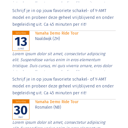
interdum nulla, ut commodo diam libero vitae erat.
Aenean faucibus nibh et justo cursus id rutrum lorem
Schrijf je in op jouw favoriete schakel- of Y-AMT
imperdiet. Nunc ut sem vitae risus tristique posuere.
model en probeer deze geheel vrijblijvend en onder
begeleiding uit. Ca 45 minuten per rit!
Yamaha Demo Ride Tour
Saturday
13
Naaldwijk (ZH)
JUNE
Lorem ipsum dolor sit amet, consectetur adipiscing
elit. Suspendisse varius enim in eros elementum
tristique. Duis cursus, mi quis viverra ornare, eros dolor
interdum nulla, ut commodo diam libero vitae erat.
Aenean faucibus nibh et justo cursus id rutrum lorem
Schrijf je in op jouw favoriete schakel- of Y-AMT
imperdiet. Nunc ut sem vitae risus tristique posuere.
model en probeer deze geheel vrijblijvend en onder
begeleiding uit. Ca 45 minuten per rit!
Yamaha Demo Ride Tour
Saturday
30
Rosmalen (NB)
MAY
Lorem ipsum dolor sit amet, consectetur adipiscing