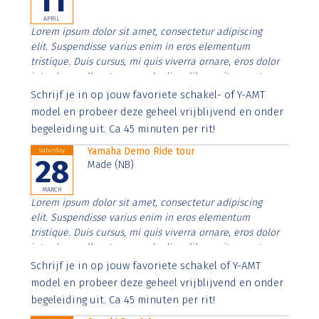
11
APRIL
Lorem ipsum dolor sit amet, consectetur adipiscing
elit. Suspendisse varius enim in eros elementum
tristique. Duis cursus, mi quis viverra ornare, eros dolor
interdum nulla, ut commodo diam libero vitae erat.
Aenean faucibus nibh et justo cursus id rutrum lorem
Schrijf je in op jouw favoriete schakel- of Y-AMT
imperdiet. Nunc ut sem vitae risus tristique posuere.
model en probeer deze geheel vrijblijvend en onder
begeleiding uit. Ca 45 minuten per rit!
Yamaha Demo Ride tour
Saturday
28
Made (NB)
MARCH
Lorem ipsum dolor sit amet, consectetur adipiscing
elit. Suspendisse varius enim in eros elementum
tristique. Duis cursus, mi quis viverra ornare, eros dolor
interdum nulla, ut commodo diam libero vitae erat.
Aenean faucibus nibh et justo cursus id rutrum lorem
Schrijf je in op jouw favoriete schakel of Y-AMT
imperdiet. Nunc ut sem vitae risus tristique posuere.
model en probeer deze geheel vrijblijvend en onder
begeleiding uit. Ca 45 minuten per rit!