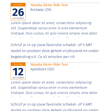
Yamaha Demo Ride Tour
Saturday
26
Rockanje (ZH)
SEPTEMBER
Lorem ipsum dolor sit amet, consectetur adipiscing
elit. Suspendisse varius enim in eros elementum
tristique. Duis cursus, mi quis viverra ornare, eros dolor
interdum nulla, ut commodo diam libero vitae erat.
Aenean faucibus nibh et justo cursus id rutrum lorem
Schrijf je in op jouw favoriete schakel- of Y-AMT
imperdiet. Nunc ut sem vitae risus tristique posuere.
model en probeer deze geheel vrijblijvend en onder
begeleiding uit. Ca 45 minuten per rit!
Yamaha Demo Ride Tour
Saturday
12
Apeldoorn (GD)
SEPTEMBER
Lorem ipsum dolor sit amet, consectetur adipiscing
elit. Suspendisse varius enim in eros elementum
tristique. Duis cursus, mi quis viverra ornare, eros dolor
interdum nulla, ut commodo diam libero vitae erat.
Aenean faucibus nibh et justo cursus id rutrum lorem
Schrijf je in op jouw favoriete schakel- of Y-AMT
imperdiet. Nunc ut sem vitae risus tristique posuere.
model en probeer deze geheel vrijblijvend en onder