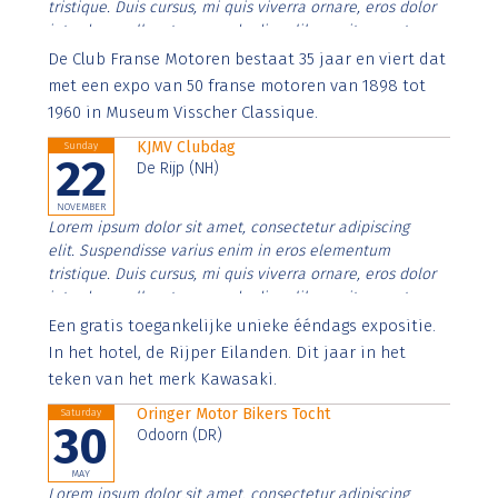
tristique. Duis cursus, mi quis viverra ornare, eros dolor
interdum nulla, ut commodo diam libero vitae erat.
Aenean faucibus nibh et justo cursus id rutrum lorem
De Club Franse Motoren bestaat 35 jaar en viert dat
imperdiet. Nunc ut sem vitae risus tristique posuere.
met een expo van 50 franse motoren van 1898 tot
1960 in Museum Visscher Classique.
KJMV Clubdag
Sunday
22
De Rijp (NH)
NOVEMBER
Lorem ipsum dolor sit amet, consectetur adipiscing
elit. Suspendisse varius enim in eros elementum
tristique. Duis cursus, mi quis viverra ornare, eros dolor
interdum nulla, ut commodo diam libero vitae erat.
Aenean faucibus nibh et justo cursus id rutrum lorem
Een gratis toegankelijke unieke ééndags expositie.
imperdiet. Nunc ut sem vitae risus tristique posuere.
In het hotel, de Rijper Eilanden. Dit jaar in het
teken van het merk Kawasaki.
Oringer Motor Bikers Tocht
Saturday
30
Odoorn (DR)
MAY
Lorem ipsum dolor sit amet, consectetur adipiscing