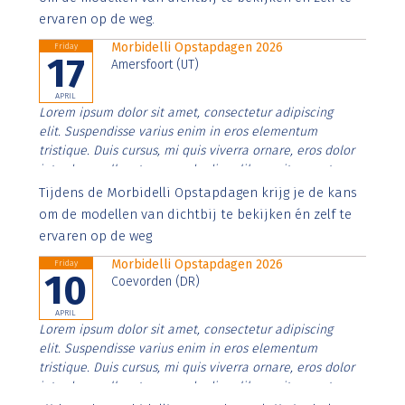
ervaren op de weg.
Morbidelli Opstapdagen 2026
Friday
17
Amersfoort (UT)
APRIL
Lorem ipsum dolor sit amet, consectetur adipiscing
elit. Suspendisse varius enim in eros elementum
tristique. Duis cursus, mi quis viverra ornare, eros dolor
interdum nulla, ut commodo diam libero vitae erat.
Aenean faucibus nibh et justo cursus id rutrum lorem
Tijdens de Morbidelli Opstapdagen krijg je de kans
imperdiet. Nunc ut sem vitae risus tristique posuere.
om de modellen van dichtbij te bekijken én zelf te
ervaren op de weg
Morbidelli Opstapdagen 2026
Friday
10
Coevorden (DR)
APRIL
Lorem ipsum dolor sit amet, consectetur adipiscing
elit. Suspendisse varius enim in eros elementum
tristique. Duis cursus, mi quis viverra ornare, eros dolor
interdum nulla, ut commodo diam libero vitae erat.