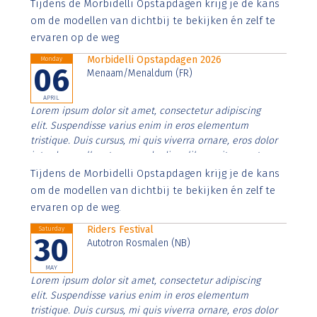
Aenean faucibus nibh et justo cursus id rutrum lorem
Tijdens de Morbidelli Opstapdagen krijg je de kans
imperdiet. Nunc ut sem vitae risus tristique posuere.
om de modellen van dichtbij te bekijken én zelf te
ervaren op de weg
Morbidelli Opstapdagen 2026
Monday
06
Menaam/Menaldum (FR)
APRIL
Lorem ipsum dolor sit amet, consectetur adipiscing
elit. Suspendisse varius enim in eros elementum
tristique. Duis cursus, mi quis viverra ornare, eros dolor
interdum nulla, ut commodo diam libero vitae erat.
Aenean faucibus nibh et justo cursus id rutrum lorem
Tijdens de Morbidelli Opstapdagen krijg je de kans
imperdiet. Nunc ut sem vitae risus tristique posuere.
om de modellen van dichtbij te bekijken én zelf te
ervaren op de weg.
Riders Festival
Saturday
30
Autotron Rosmalen (NB)
MAY
Lorem ipsum dolor sit amet, consectetur adipiscing
elit. Suspendisse varius enim in eros elementum
tristique. Duis cursus, mi quis viverra ornare, eros dolor