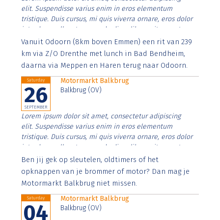
elit. Suspendisse varius enim in eros elementum
tristique. Duis cursus, mi quis viverra ornare, eros dolor
interdum nulla, ut commodo diam libero vitae erat.
Aenean faucibus nibh et justo cursus id rutrum lorem
Vanuit Odoorn (8km boven Emmen) een rit van 239
imperdiet. Nunc ut sem vitae risus tristique posuere.
km via Z/O Drenthe met lunch in Bad Bendheim,
daarna via Meppen en Haren terug naar Odoorn.
Motormarkt Balkbrug
Saturday
26
Balkbrug (OV)
SEPTEMBER
Lorem ipsum dolor sit amet, consectetur adipiscing
elit. Suspendisse varius enim in eros elementum
tristique. Duis cursus, mi quis viverra ornare, eros dolor
interdum nulla, ut commodo diam libero vitae erat.
Aenean faucibus nibh et justo cursus id rutrum lorem
Ben jij gek op sleutelen, oldtimers of het
imperdiet. Nunc ut sem vitae risus tristique posuere.
opknappen van je brommer of motor? Dan mag je
Motormarkt Balkbrug niet missen.
Motormarkt Balkbrug
Saturday
04
Balkbrug (OV)