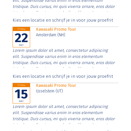
elit. Suspendisse varius enim in eros elementum
tristique. Duis cursus, mi quis viverra ornare, eros dolor
interdum nulla, ut commodo diam libero vitae erat.
Aenean faucibus nibh et justo cursus id rutrum lorem
Kies een locatie en schrijf je in voor jouw proefrit
imperdiet. Nunc ut sem vitae risus tristique posuere.
Kawasaki Promo Tour
Friday
22
Amsterdam (NH)
MAY
Lorem ipsum dolor sit amet, consectetur adipiscing
elit. Suspendisse varius enim in eros elementum
tristique. Duis cursus, mi quis viverra ornare, eros dolor
interdum nulla, ut commodo diam libero vitae erat.
Aenean faucibus nibh et justo cursus id rutrum lorem
Kies een locatie en schrijf je in voor jouw proefrit
imperdiet. Nunc ut sem vitae risus tristique posuere.
Kawasaki Promo Tour
Friday
15
IJsselstein (UT)
MAY
Lorem ipsum dolor sit amet, consectetur adipiscing
elit. Suspendisse varius enim in eros elementum
tristique. Duis cursus, mi quis viverra ornare, eros dolor
interdum nulla, ut commodo diam libero vitae erat.