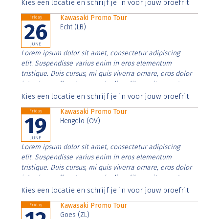
Aenean faucibus nibh et justo cursus id rutrum lorem
Kies een locatie en schrijf je in voor jouw proefrit
imperdiet. Nunc ut sem vitae risus tristique posuere.
Kawasaki Promo Tour
Friday
26
Echt (LB)
JUNE
Lorem ipsum dolor sit amet, consectetur adipiscing
elit. Suspendisse varius enim in eros elementum
tristique. Duis cursus, mi quis viverra ornare, eros dolor
interdum nulla, ut commodo diam libero vitae erat.
Aenean faucibus nibh et justo cursus id rutrum lorem
Kies een locatie en schrijf je in voor jouw proefrit
imperdiet. Nunc ut sem vitae risus tristique posuere.
Kawasaki Promo Tour
Friday
19
Hengelo (OV)
JUNE
Lorem ipsum dolor sit amet, consectetur adipiscing
elit. Suspendisse varius enim in eros elementum
tristique. Duis cursus, mi quis viverra ornare, eros dolor
interdum nulla, ut commodo diam libero vitae erat.
Aenean faucibus nibh et justo cursus id rutrum lorem
Kies een locatie en schrijf je in voor jouw proefrit
imperdiet. Nunc ut sem vitae risus tristique posuere.
Kawasaki Promo Tour
Friday
Goes (ZL)