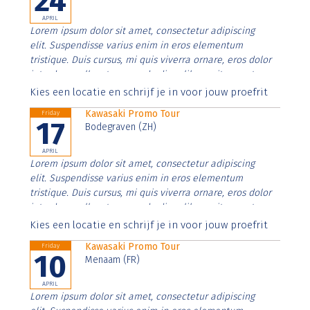
24
APRIL
Lorem ipsum dolor sit amet, consectetur adipiscing
elit. Suspendisse varius enim in eros elementum
tristique. Duis cursus, mi quis viverra ornare, eros dolor
interdum nulla, ut commodo diam libero vitae erat.
Aenean faucibus nibh et justo cursus id rutrum lorem
Kies een locatie en schrijf je in voor jouw proefrit
imperdiet. Nunc ut sem vitae risus tristique posuere.
Kawasaki Promo Tour
Friday
17
Bodegraven (ZH)
APRIL
Lorem ipsum dolor sit amet, consectetur adipiscing
elit. Suspendisse varius enim in eros elementum
tristique. Duis cursus, mi quis viverra ornare, eros dolor
interdum nulla, ut commodo diam libero vitae erat.
Aenean faucibus nibh et justo cursus id rutrum lorem
Kies een locatie en schrijf je in voor jouw proefrit
imperdiet. Nunc ut sem vitae risus tristique posuere.
Kawasaki Promo Tour
Friday
10
Menaam (FR)
APRIL
Lorem ipsum dolor sit amet, consectetur adipiscing