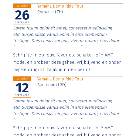
Yamaha Demo Ride Tour
Saturday
26
Rockanje (ZH)
SEPTEMBER
Lorem ipsum dolor sit amet, consectetur adipiscing
elit. Suspendisse varius enim in eros elementum
tristique. Duis cursus, mi quis viverra ornare, eros dolor
interdum nulla, ut commodo diam libero vitae erat.
Aenean faucibus nibh et justo cursus id rutrum lorem
Schrijf je in op jouw favoriete schakel- of Y-AMT
imperdiet. Nunc ut sem vitae risus tristique posuere.
model en probeer deze geheel vrijblijvend en onder
begeleiding uit. Ca 45 minuten per rit!
Yamaha Demo Ride Tour
Saturday
12
Apeldoorn (GD)
SEPTEMBER
Lorem ipsum dolor sit amet, consectetur adipiscing
elit. Suspendisse varius enim in eros elementum
tristique. Duis cursus, mi quis viverra ornare, eros dolor
interdum nulla, ut commodo diam libero vitae erat.
Aenean faucibus nibh et justo cursus id rutrum lorem
Schrijf je in op jouw favoriete schakel- of Y-AMT
imperdiet. Nunc ut sem vitae risus tristique posuere.
model en probeer deze geheel vrijblijvend en onder