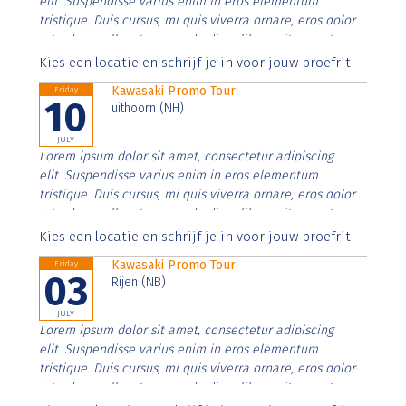
elit. Suspendisse varius enim in eros elementum
tristique. Duis cursus, mi quis viverra ornare, eros dolor
interdum nulla, ut commodo diam libero vitae erat.
Aenean faucibus nibh et justo cursus id rutrum lorem
Kies een locatie en schrijf je in voor jouw proefrit
imperdiet. Nunc ut sem vitae risus tristique posuere.
Kawasaki Promo Tour
Friday
10
uithoorn (NH)
JULY
Lorem ipsum dolor sit amet, consectetur adipiscing
elit. Suspendisse varius enim in eros elementum
tristique. Duis cursus, mi quis viverra ornare, eros dolor
interdum nulla, ut commodo diam libero vitae erat.
Aenean faucibus nibh et justo cursus id rutrum lorem
Kies een locatie en schrijf je in voor jouw proefrit
imperdiet. Nunc ut sem vitae risus tristique posuere.
Kawasaki Promo Tour
Friday
03
Rijen (NB)
JULY
Lorem ipsum dolor sit amet, consectetur adipiscing
elit. Suspendisse varius enim in eros elementum
tristique. Duis cursus, mi quis viverra ornare, eros dolor
interdum nulla, ut commodo diam libero vitae erat.