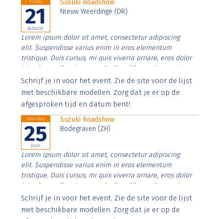
Susuki Roadshow
Friday
21
NIeuw Weerdinge (DR)
AUGUST
Lorem ipsum dolor sit amet, consectetur adipiscing
elit. Suspendisse varius enim in eros elementum
tristique. Duis cursus, mi quis viverra ornare, eros dolor
interdum nulla, ut commodo diam libero vitae erat.
Aenean faucibus nibh et justo cursus id rutrum lorem
Schrijf je in voor het event. Zie de site voor de lijst
imperdiet. Nunc ut sem vitae risus tristique posuere.
met beschikbare modellen. Zorg dat je er op de
afgesproken tijd en datum bent!
Suzuki Roadshow
Saturday
25
Bodegraven (ZH)
JULY
Lorem ipsum dolor sit amet, consectetur adipiscing
elit. Suspendisse varius enim in eros elementum
tristique. Duis cursus, mi quis viverra ornare, eros dolor
interdum nulla, ut commodo diam libero vitae erat.
Aenean faucibus nibh et justo cursus id rutrum lorem
Schrijf je in voor het event. Zie de site voor de lijst
imperdiet. Nunc ut sem vitae risus tristique posuere.
met beschikbare modellen. Zorg dat je er op de