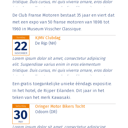
tristique. Duis cursus, mi quis viverra ornare, eros dolor
interdum nulla, ut commodo diam libero vitae erat.
Aenean faucibus nibh et justo cursus id rutrum lorem
De Club Franse Motoren bestaat 35 jaar en viert dat
imperdiet. Nunc ut sem vitae risus tristique posuere.
met een expo van 50 franse motoren van 1898 tot
1960 in Museum Visscher Classique.
KJMV Clubdag
Sunday
22
De Rijp (NH)
NOVEMBER
Lorem ipsum dolor sit amet, consectetur adipiscing
elit. Suspendisse varius enim in eros elementum
tristique. Duis cursus, mi quis viverra ornare, eros dolor
interdum nulla, ut commodo diam libero vitae erat.
Aenean faucibus nibh et justo cursus id rutrum lorem
Een gratis toegankelijke unieke ééndags expositie.
imperdiet. Nunc ut sem vitae risus tristique posuere.
In het hotel, de Rijper Eilanden. Dit jaar in het
teken van het merk Kawasaki.
Oringer Motor Bikers Tocht
Saturday
30
Odoorn (DR)
MAY
Lorem ipsum dolor sit amet, consectetur adipiscing