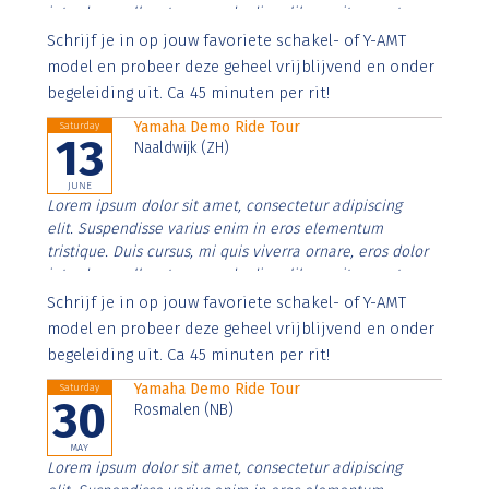
interdum nulla, ut commodo diam libero vitae erat.
Aenean faucibus nibh et justo cursus id rutrum lorem
Schrijf je in op jouw favoriete schakel- of Y-AMT
imperdiet. Nunc ut sem vitae risus tristique posuere.
model en probeer deze geheel vrijblijvend en onder
begeleiding uit. Ca 45 minuten per rit!
Yamaha Demo Ride Tour
Saturday
13
Naaldwijk (ZH)
JUNE
Lorem ipsum dolor sit amet, consectetur adipiscing
elit. Suspendisse varius enim in eros elementum
tristique. Duis cursus, mi quis viverra ornare, eros dolor
interdum nulla, ut commodo diam libero vitae erat.
Aenean faucibus nibh et justo cursus id rutrum lorem
Schrijf je in op jouw favoriete schakel- of Y-AMT
imperdiet. Nunc ut sem vitae risus tristique posuere.
model en probeer deze geheel vrijblijvend en onder
begeleiding uit. Ca 45 minuten per rit!
Yamaha Demo Ride Tour
Saturday
30
Rosmalen (NB)
MAY
Lorem ipsum dolor sit amet, consectetur adipiscing