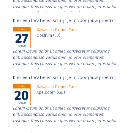
elit. Suspendisse varius enim in eros elementum
tristique. Duis cursus, mi quis viverra ornare, eros dolor
interdum nulla, ut commodo diam libero vitae erat.
Aenean faucibus nibh et justo cursus id rutrum lorem
Kies een locatie en schrijf je in voor jouw proefrit
imperdiet. Nunc ut sem vitae risus tristique posuere.
Kawasaki Promo Tour
Friday
27
Oostrum (LB)
MARCH
Lorem ipsum dolor sit amet, consectetur adipiscing
elit. Suspendisse varius enim in eros elementum
tristique. Duis cursus, mi quis viverra ornare, eros dolor
interdum nulla, ut commodo diam libero vitae erat.
Aenean faucibus nibh et justo cursus id rutrum lorem
Kies een locatie en schrijf je in voor jouw proefrit
imperdiet. Nunc ut sem vitae risus tristique posuere.
Kawasaki Promo Tour
Friday
20
Apeldoorn (GD)
MARCH
Lorem ipsum dolor sit amet, consectetur adipiscing
elit. Suspendisse varius enim in eros elementum
tristique. Duis cursus, mi quis viverra ornare, eros dolor
interdum nulla, ut commodo diam libero vitae erat.