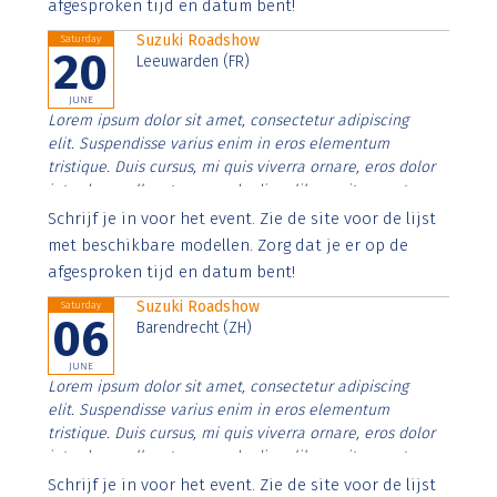
afgesproken tijd en datum bent!
Suzuki Roadshow
Saturday
20
Leeuwarden (FR)
JUNE
Lorem ipsum dolor sit amet, consectetur adipiscing
elit. Suspendisse varius enim in eros elementum
tristique. Duis cursus, mi quis viverra ornare, eros dolor
interdum nulla, ut commodo diam libero vitae erat.
Aenean faucibus nibh et justo cursus id rutrum lorem
Schrijf je in voor het event. Zie de site voor de lijst
imperdiet. Nunc ut sem vitae risus tristique posuere.
met beschikbare modellen. Zorg dat je er op de
afgesproken tijd en datum bent!
Suzuki Roadshow
Saturday
06
Barendrecht (ZH)
JUNE
Lorem ipsum dolor sit amet, consectetur adipiscing
elit. Suspendisse varius enim in eros elementum
tristique. Duis cursus, mi quis viverra ornare, eros dolor
interdum nulla, ut commodo diam libero vitae erat.
Aenean faucibus nibh et justo cursus id rutrum lorem
Schrijf je in voor het event. Zie de site voor de lijst