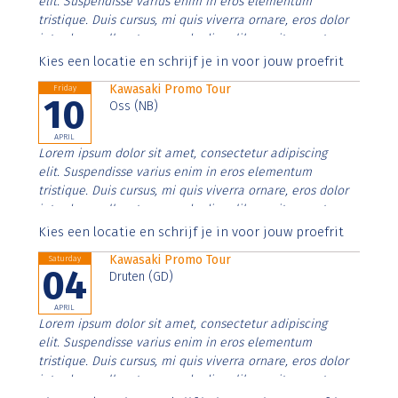
elit. Suspendisse varius enim in eros elementum
tristique. Duis cursus, mi quis viverra ornare, eros dolor
interdum nulla, ut commodo diam libero vitae erat.
Aenean faucibus nibh et justo cursus id rutrum lorem
Kies een locatie en schrijf je in voor jouw proefrit
imperdiet. Nunc ut sem vitae risus tristique posuere.
Kawasaki Promo Tour
Friday
10
Oss (NB)
APRIL
Lorem ipsum dolor sit amet, consectetur adipiscing
elit. Suspendisse varius enim in eros elementum
tristique. Duis cursus, mi quis viverra ornare, eros dolor
interdum nulla, ut commodo diam libero vitae erat.
Aenean faucibus nibh et justo cursus id rutrum lorem
Kies een locatie en schrijf je in voor jouw proefrit
imperdiet. Nunc ut sem vitae risus tristique posuere.
Kawasaki Promo Tour
Saturday
04
Druten (GD)
APRIL
Lorem ipsum dolor sit amet, consectetur adipiscing
elit. Suspendisse varius enim in eros elementum
tristique. Duis cursus, mi quis viverra ornare, eros dolor
interdum nulla, ut commodo diam libero vitae erat.