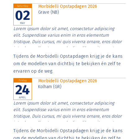
Morbidelli Opstapdagen 2026
Saturday
02
Grave (NB)
MAY
Lorem ipsum dolor sit amet, consectetur adipiscing
elit. Suspendisse varius enim in eros elementum
tristique. Duis cursus, mi quis viverra ornare, eros dolor
interdum nulla, ut commodo diam libero vitae erat.
Aenean faucibus nibh et justo cursus id rutrum lorem
Tijdens de Morbidelli Opstapdagen krijg je de kans
imperdiet. Nunc ut sem vitae risus tristique posuere.
om de modellen van dichtbij te bekijken én zelf te
ervaren op de weg.
Morbidelli Opstapdagen 2026
Friday
24
Kolham (GR)
APRIL
Lorem ipsum dolor sit amet, consectetur adipiscing
elit. Suspendisse varius enim in eros elementum
tristique. Duis cursus, mi quis viverra ornare, eros dolor
interdum nulla, ut commodo diam libero vitae erat.
Aenean faucibus nibh et justo cursus id rutrum lorem
Tijdens de Morbidelli Opstapdagen krijg je de kans
imperdiet. Nunc ut sem vitae risus tristique posuere.
om de modellen van dichtbij te bekijken én zelf te