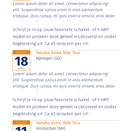
Lorem ipsum dolor sit amet, consectetur adipiscing
elit. Suspendisse varius enim in eros elementum
tristique. Duis cursus, mi quis viverra ornare, eros dolor
interdum nulla, ut commodo diam libero vitae erat.
Aenean faucibus nibh et justo cursus id rutrum lorem
Schrijf je in op jouw favoriete schakel- of Y-AMT
imperdiet. Nunc ut sem vitae risus tristique posuere.
model en probeer deze geheel vrijblijvend en onder
begeleiding uit. Ca 45 minuten per rit!
Yamaha Demo Ride Tour
Saturday
18
Nijmegen (GD)
APRIL
Lorem ipsum dolor sit amet, consectetur adipiscing
elit. Suspendisse varius enim in eros elementum
tristique. Duis cursus, mi quis viverra ornare, eros dolor
interdum nulla, ut commodo diam libero vitae erat.
Aenean faucibus nibh et justo cursus id rutrum lorem
Schrijf je in op jouw favoriete schakel- of Y-AMT
imperdiet. Nunc ut sem vitae risus tristique posuere.
model en probeer deze geheel vrijblijvend en onder
begeleiding uit. Ca 45 minuten per rit!
Yamaha Demo Ride Tour
Saturday
Amsterdam (NH)