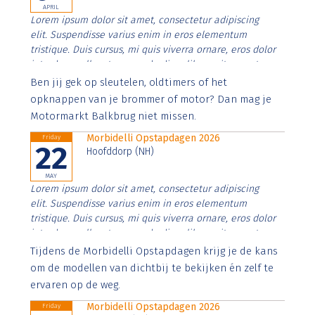
APRIL
Lorem ipsum dolor sit amet, consectetur adipiscing
elit. Suspendisse varius enim in eros elementum
tristique. Duis cursus, mi quis viverra ornare, eros dolor
interdum nulla, ut commodo diam libero vitae erat.
Aenean faucibus nibh et justo cursus id rutrum lorem
Ben jij gek op sleutelen, oldtimers of het
imperdiet. Nunc ut sem vitae risus tristique posuere.
opknappen van je brommer of motor? Dan mag je
Motormarkt Balkbrug niet missen.
Morbidelli Opstapdagen 2026
Friday
22
Hoofddorp (NH)
MAY
Lorem ipsum dolor sit amet, consectetur adipiscing
elit. Suspendisse varius enim in eros elementum
tristique. Duis cursus, mi quis viverra ornare, eros dolor
interdum nulla, ut commodo diam libero vitae erat.
Aenean faucibus nibh et justo cursus id rutrum lorem
Tijdens de Morbidelli Opstapdagen krijg je de kans
imperdiet. Nunc ut sem vitae risus tristique posuere.
om de modellen van dichtbij te bekijken én zelf te
ervaren op de weg.
Morbidelli Opstapdagen 2026
Friday