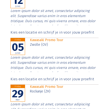
12
JUNE
Lorem ipsum dolor sit amet, consectetur adipiscing
elit. Suspendisse varius enim in eros elementum
tristique. Duis cursus, mi quis viverra ornare, eros dolor
interdum nulla, ut commodo diam libero vitae erat.
Aenean faucibus nibh et justo cursus id rutrum lorem
Kies een locatie en schrijf je in voor jouw proefrit
imperdiet. Nunc ut sem vitae risus tristique posuere.
Kawasaki Promo Tour
Friday
05
Zwolle (OV)
JUNE
Lorem ipsum dolor sit amet, consectetur adipiscing
elit. Suspendisse varius enim in eros elementum
tristique. Duis cursus, mi quis viverra ornare, eros dolor
interdum nulla, ut commodo diam libero vitae erat.
Aenean faucibus nibh et justo cursus id rutrum lorem
Kies een locatie en schrijf je in voor jouw proefrit
imperdiet. Nunc ut sem vitae risus tristique posuere.
Kawasaki Promo Tour
Friday
29
Rockanje (ZH)
MAY
Lorem ipsum dolor sit amet, consectetur adipiscing