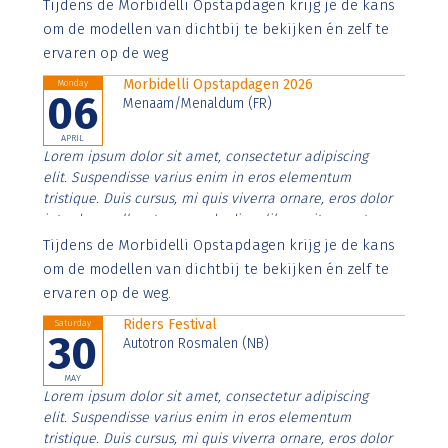
Aenean faucibus nibh et justo cursus id rutrum lorem
Tijdens de Morbidelli Opstapdagen krijg je de kans
imperdiet. Nunc ut sem vitae risus tristique posuere.
om de modellen van dichtbij te bekijken én zelf te
ervaren op de weg
Morbidelli Opstapdagen 2026
Monday
06
Menaam/Menaldum (FR)
APRIL
Lorem ipsum dolor sit amet, consectetur adipiscing
elit. Suspendisse varius enim in eros elementum
tristique. Duis cursus, mi quis viverra ornare, eros dolor
interdum nulla, ut commodo diam libero vitae erat.
Aenean faucibus nibh et justo cursus id rutrum lorem
Tijdens de Morbidelli Opstapdagen krijg je de kans
imperdiet. Nunc ut sem vitae risus tristique posuere.
om de modellen van dichtbij te bekijken én zelf te
ervaren op de weg.
Riders Festival
Saturday
30
Autotron Rosmalen (NB)
MAY
Lorem ipsum dolor sit amet, consectetur adipiscing
elit. Suspendisse varius enim in eros elementum
tristique. Duis cursus, mi quis viverra ornare, eros dolor