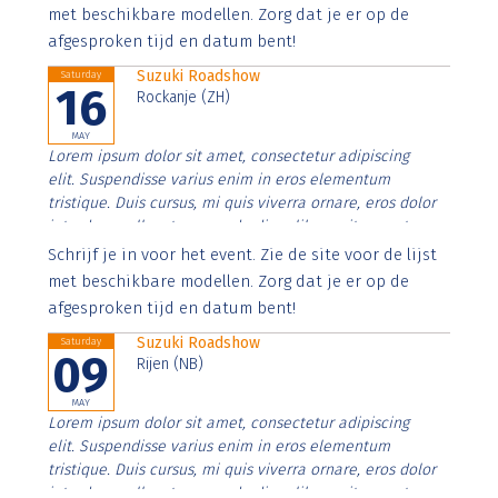
imperdiet. Nunc ut sem vitae risus tristique posuere.
met beschikbare modellen. Zorg dat je er op de
afgesproken tijd en datum bent!
Suzuki Roadshow
Saturday
16
Rockanje (ZH)
MAY
Lorem ipsum dolor sit amet, consectetur adipiscing
elit. Suspendisse varius enim in eros elementum
tristique. Duis cursus, mi quis viverra ornare, eros dolor
interdum nulla, ut commodo diam libero vitae erat.
Aenean faucibus nibh et justo cursus id rutrum lorem
Schrijf je in voor het event. Zie de site voor de lijst
imperdiet. Nunc ut sem vitae risus tristique posuere.
met beschikbare modellen. Zorg dat je er op de
afgesproken tijd en datum bent!
Suzuki Roadshow
Saturday
09
Rijen (NB)
MAY
Lorem ipsum dolor sit amet, consectetur adipiscing
elit. Suspendisse varius enim in eros elementum
tristique. Duis cursus, mi quis viverra ornare, eros dolor
interdum nulla, ut commodo diam libero vitae erat.