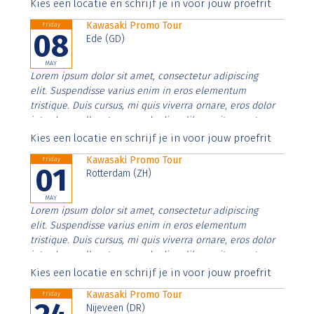
Aenean faucibus nibh et justo cursus id rutrum lorem
Kies een locatie en schrijf je in voor jouw proefrit
imperdiet. Nunc ut sem vitae risus tristique posuere.
Kawasaki Promo Tour
Friday
08
Ede (GD)
MAY
Lorem ipsum dolor sit amet, consectetur adipiscing
elit. Suspendisse varius enim in eros elementum
tristique. Duis cursus, mi quis viverra ornare, eros dolor
interdum nulla, ut commodo diam libero vitae erat.
Aenean faucibus nibh et justo cursus id rutrum lorem
Kies een locatie en schrijf je in voor jouw proefrit
imperdiet. Nunc ut sem vitae risus tristique posuere.
Kawasaki Promo Tour
Friday
01
Rotterdam (ZH)
MAY
Lorem ipsum dolor sit amet, consectetur adipiscing
elit. Suspendisse varius enim in eros elementum
tristique. Duis cursus, mi quis viverra ornare, eros dolor
interdum nulla, ut commodo diam libero vitae erat.
Aenean faucibus nibh et justo cursus id rutrum lorem
Kies een locatie en schrijf je in voor jouw proefrit
imperdiet. Nunc ut sem vitae risus tristique posuere.
Kawasaki Promo Tour
Friday
Nijeveen (DR)