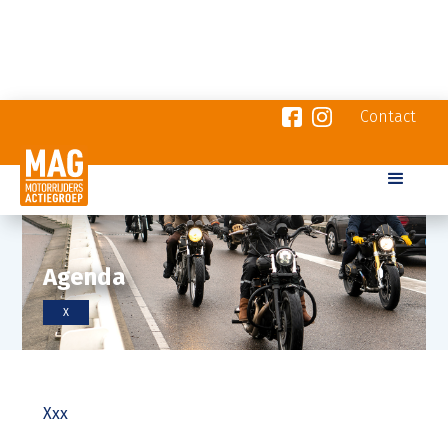
Contact
Agenda
X
Xxx