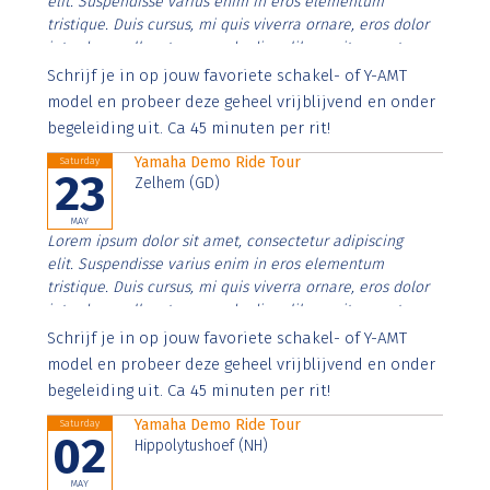
elit. Suspendisse varius enim in eros elementum
tristique. Duis cursus, mi quis viverra ornare, eros dolor
interdum nulla, ut commodo diam libero vitae erat.
Aenean faucibus nibh et justo cursus id rutrum lorem
Schrijf je in op jouw favoriete schakel- of Y-AMT
imperdiet. Nunc ut sem vitae risus tristique posuere.
model en probeer deze geheel vrijblijvend en onder
begeleiding uit. Ca 45 minuten per rit!
Yamaha Demo Ride Tour
Saturday
23
Zelhem (GD)
MAY
Lorem ipsum dolor sit amet, consectetur adipiscing
elit. Suspendisse varius enim in eros elementum
tristique. Duis cursus, mi quis viverra ornare, eros dolor
interdum nulla, ut commodo diam libero vitae erat.
Aenean faucibus nibh et justo cursus id rutrum lorem
Schrijf je in op jouw favoriete schakel- of Y-AMT
imperdiet. Nunc ut sem vitae risus tristique posuere.
model en probeer deze geheel vrijblijvend en onder
begeleiding uit. Ca 45 minuten per rit!
Yamaha Demo Ride Tour
Saturday
02
Hippolytushoef (NH)
MAY