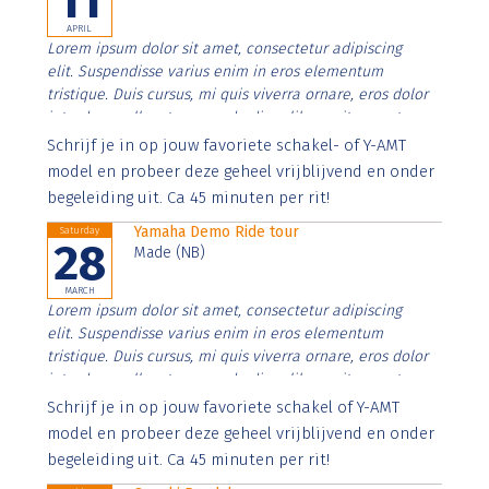
11
APRIL
Lorem ipsum dolor sit amet, consectetur adipiscing
elit. Suspendisse varius enim in eros elementum
tristique. Duis cursus, mi quis viverra ornare, eros dolor
interdum nulla, ut commodo diam libero vitae erat.
Aenean faucibus nibh et justo cursus id rutrum lorem
Schrijf je in op jouw favoriete schakel- of Y-AMT
imperdiet. Nunc ut sem vitae risus tristique posuere.
model en probeer deze geheel vrijblijvend en onder
begeleiding uit. Ca 45 minuten per rit!
Yamaha Demo Ride tour
Saturday
28
Made (NB)
MARCH
Lorem ipsum dolor sit amet, consectetur adipiscing
elit. Suspendisse varius enim in eros elementum
tristique. Duis cursus, mi quis viverra ornare, eros dolor
interdum nulla, ut commodo diam libero vitae erat.
Aenean faucibus nibh et justo cursus id rutrum lorem
Schrijf je in op jouw favoriete schakel of Y-AMT
imperdiet. Nunc ut sem vitae risus tristique posuere.
model en probeer deze geheel vrijblijvend en onder
begeleiding uit. Ca 45 minuten per rit!