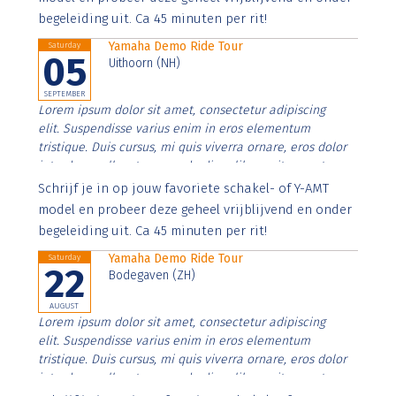
begeleiding uit. Ca 45 minuten per rit!
Yamaha Demo Ride Tour
Saturday
05
Uithoorn (NH)
SEPTEMBER
Lorem ipsum dolor sit amet, consectetur adipiscing
elit. Suspendisse varius enim in eros elementum
tristique. Duis cursus, mi quis viverra ornare, eros dolor
interdum nulla, ut commodo diam libero vitae erat.
Aenean faucibus nibh et justo cursus id rutrum lorem
Schrijf je in op jouw favoriete schakel- of Y-AMT
imperdiet. Nunc ut sem vitae risus tristique posuere.
model en probeer deze geheel vrijblijvend en onder
begeleiding uit. Ca 45 minuten per rit!
Yamaha Demo Ride Tour
Saturday
22
Bodegaven (ZH)
AUGUST
Lorem ipsum dolor sit amet, consectetur adipiscing
elit. Suspendisse varius enim in eros elementum
tristique. Duis cursus, mi quis viverra ornare, eros dolor
interdum nulla, ut commodo diam libero vitae erat.