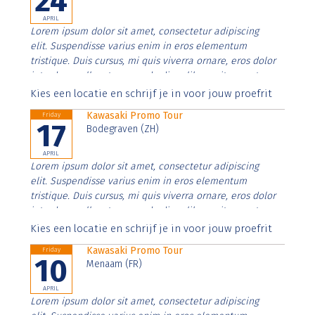
24
APRIL
Lorem ipsum dolor sit amet, consectetur adipiscing
elit. Suspendisse varius enim in eros elementum
tristique. Duis cursus, mi quis viverra ornare, eros dolor
interdum nulla, ut commodo diam libero vitae erat.
Aenean faucibus nibh et justo cursus id rutrum lorem
Kies een locatie en schrijf je in voor jouw proefrit
imperdiet. Nunc ut sem vitae risus tristique posuere.
Kawasaki Promo Tour
Friday
17
Bodegraven (ZH)
APRIL
Lorem ipsum dolor sit amet, consectetur adipiscing
elit. Suspendisse varius enim in eros elementum
tristique. Duis cursus, mi quis viverra ornare, eros dolor
interdum nulla, ut commodo diam libero vitae erat.
Aenean faucibus nibh et justo cursus id rutrum lorem
Kies een locatie en schrijf je in voor jouw proefrit
imperdiet. Nunc ut sem vitae risus tristique posuere.
Kawasaki Promo Tour
Friday
10
Menaam (FR)
APRIL
Lorem ipsum dolor sit amet, consectetur adipiscing