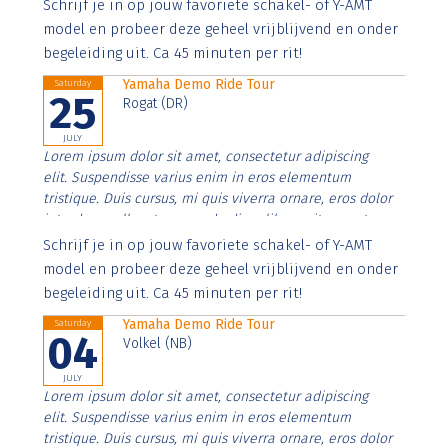
Aenean faucibus nibh et justo cursus id rutrum lorem
Schrijf je in op jouw favoriete schakel- of Y-AMT
imperdiet. Nunc ut sem vitae risus tristique posuere.
model en probeer deze geheel vrijblijvend en onder
begeleiding uit. Ca 45 minuten per rit!
Yamaha Demo Ride Tour
Saturday
25
Rogat (DR)
JULY
Lorem ipsum dolor sit amet, consectetur adipiscing
elit. Suspendisse varius enim in eros elementum
tristique. Duis cursus, mi quis viverra ornare, eros dolor
interdum nulla, ut commodo diam libero vitae erat.
Aenean faucibus nibh et justo cursus id rutrum lorem
Schrijf je in op jouw favoriete schakel- of Y-AMT
imperdiet. Nunc ut sem vitae risus tristique posuere.
model en probeer deze geheel vrijblijvend en onder
begeleiding uit. Ca 45 minuten per rit!
Yamaha Demo Ride Tour
Saturday
04
Volkel (NB)
JULY
Lorem ipsum dolor sit amet, consectetur adipiscing
elit. Suspendisse varius enim in eros elementum
tristique. Duis cursus, mi quis viverra ornare, eros dolor