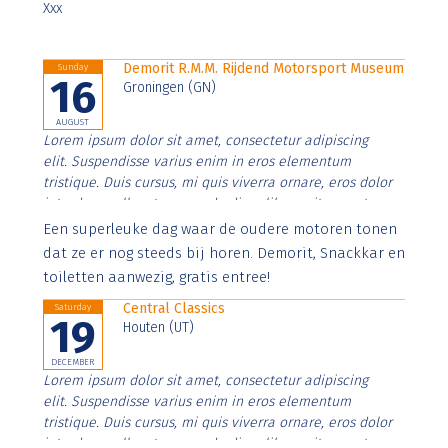
Xxx
Demorit R.M.M. Rijdend Motorsport Museum
Sunday
16
Groningen (GN)
AUGUST
Lorem ipsum dolor sit amet, consectetur adipiscing
elit. Suspendisse varius enim in eros elementum
tristique. Duis cursus, mi quis viverra ornare, eros dolor
interdum nulla, ut commodo diam libero vitae erat.
Aenean faucibus nibh et justo cursus id rutrum lorem
Een superleuke dag waar de oudere motoren tonen
imperdiet. Nunc ut sem vitae risus tristique posuere.
dat ze er nog steeds bij horen. Demorit, Snackkar en
toiletten aanwezig, gratis entree!
Central Classics
Saturday
19
Houten (UT)
DECEMBER
Lorem ipsum dolor sit amet, consectetur adipiscing
elit. Suspendisse varius enim in eros elementum
tristique. Duis cursus, mi quis viverra ornare, eros dolor
interdum nulla, ut commodo diam libero vitae erat.