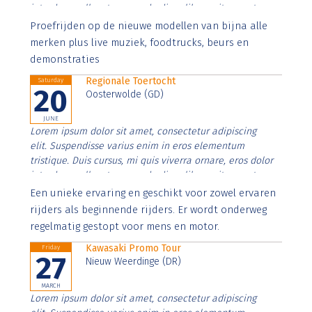
interdum nulla, ut commodo diam libero vitae erat.
Aenean faucibus nibh et justo cursus id rutrum lorem
Proefrijden op de nieuwe modellen van bijna alle
imperdiet. Nunc ut sem vitae risus tristique posuere.
merken plus live muziek, foodtrucks, beurs en
demonstraties
Regionale Toertocht
Saturday
20
Oosterwolde (GD)
JUNE
Lorem ipsum dolor sit amet, consectetur adipiscing
elit. Suspendisse varius enim in eros elementum
tristique. Duis cursus, mi quis viverra ornare, eros dolor
interdum nulla, ut commodo diam libero vitae erat.
Aenean faucibus nibh et justo cursus id rutrum lorem
Een unieke ervaring en geschikt voor zowel ervaren
imperdiet. Nunc ut sem vitae risus tristique posuere.
rijders als beginnende rijders. Er wordt onderweg
regelmatig gestopt voor mens en motor.
Kawasaki Promo Tour
Friday
27
Nieuw Weerdinge (DR)
MARCH
Lorem ipsum dolor sit amet, consectetur adipiscing