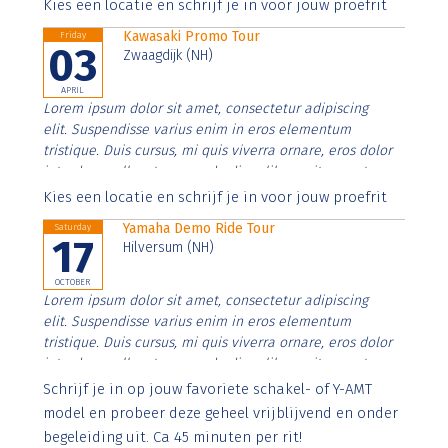
Aenean faucibus nibh et justo cursus id rutrum lorem
Kies een locatie en schrijf je in voor jouw proefrit
imperdiet. Nunc ut sem vitae risus tristique posuere.
Kawasaki Promo Tour
Friday
03
Zwaagdijk (NH)
APRIL
Lorem ipsum dolor sit amet, consectetur adipiscing
elit. Suspendisse varius enim in eros elementum
tristique. Duis cursus, mi quis viverra ornare, eros dolor
interdum nulla, ut commodo diam libero vitae erat.
Aenean faucibus nibh et justo cursus id rutrum lorem
Kies een locatie en schrijf je in voor jouw proefrit
imperdiet. Nunc ut sem vitae risus tristique posuere.
Yamaha Demo Ride Tour
Saturday
17
Hilversum (NH)
OCTOBER
Lorem ipsum dolor sit amet, consectetur adipiscing
elit. Suspendisse varius enim in eros elementum
tristique. Duis cursus, mi quis viverra ornare, eros dolor
interdum nulla, ut commodo diam libero vitae erat.
Aenean faucibus nibh et justo cursus id rutrum lorem
Schrijf je in op jouw favoriete schakel- of Y-AMT
imperdiet. Nunc ut sem vitae risus tristique posuere.
model en probeer deze geheel vrijblijvend en onder
begeleiding uit. Ca 45 minuten per rit!