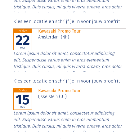
elit. Suspendisse varius enim in eros elementum
tristique. Duis cursus, mi quis viverra ornare, eros dolor
interdum nulla, ut commodo diam libero vitae erat.
Aenean faucibus nibh et justo cursus id rutrum lorem
Kies een locatie en schrijf je in voor jouw proefrit
imperdiet. Nunc ut sem vitae risus tristique posuere.
Kawasaki Promo Tour
Friday
22
Amsterdam (NH)
MAY
Lorem ipsum dolor sit amet, consectetur adipiscing
elit. Suspendisse varius enim in eros elementum
tristique. Duis cursus, mi quis viverra ornare, eros dolor
interdum nulla, ut commodo diam libero vitae erat.
Aenean faucibus nibh et justo cursus id rutrum lorem
Kies een locatie en schrijf je in voor jouw proefrit
imperdiet. Nunc ut sem vitae risus tristique posuere.
Kawasaki Promo Tour
Friday
15
IJsselstein (UT)
MAY
Lorem ipsum dolor sit amet, consectetur adipiscing
elit. Suspendisse varius enim in eros elementum
tristique. Duis cursus, mi quis viverra ornare, eros dolor
interdum nulla, ut commodo diam libero vitae erat.