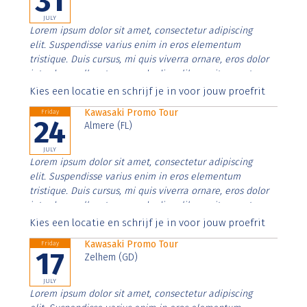
31
JULY
Lorem ipsum dolor sit amet, consectetur adipiscing
elit. Suspendisse varius enim in eros elementum
tristique. Duis cursus, mi quis viverra ornare, eros dolor
interdum nulla, ut commodo diam libero vitae erat.
Aenean faucibus nibh et justo cursus id rutrum lorem
Kies een locatie en schrijf je in voor jouw proefrit
imperdiet. Nunc ut sem vitae risus tristique posuere.
Kawasaki Promo Tour
Friday
24
Almere (FL)
JULY
Lorem ipsum dolor sit amet, consectetur adipiscing
elit. Suspendisse varius enim in eros elementum
tristique. Duis cursus, mi quis viverra ornare, eros dolor
interdum nulla, ut commodo diam libero vitae erat.
Aenean faucibus nibh et justo cursus id rutrum lorem
Kies een locatie en schrijf je in voor jouw proefrit
imperdiet. Nunc ut sem vitae risus tristique posuere.
Kawasaki Promo Tour
Friday
17
Zelhem (GD)
JULY
Lorem ipsum dolor sit amet, consectetur adipiscing