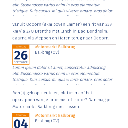
elit. Suspendisse varius enim in eros elementum
tristique. Duis cursus, mi quis viverra ornare, eros dolor
interdum nulla, ut commodo diam libero vitae erat.
Aenean faucibus nibh et justo cursus id rutrum lorem
Vanuit Odoorn (8km boven Emmen) een rit van 239
imperdiet. Nunc ut sem vitae risus tristique posuere.
km via Z/O Drenthe met lunch in Bad Bendheim,
daarna via Meppen en Haren terug naar Odoorn.
Motormarkt Balkbrug
Saturday
26
Balkbrug (OV)
SEPTEMBER
Lorem ipsum dolor sit amet, consectetur adipiscing
elit. Suspendisse varius enim in eros elementum
tristique. Duis cursus, mi quis viverra ornare, eros dolor
interdum nulla, ut commodo diam libero vitae erat.
Aenean faucibus nibh et justo cursus id rutrum lorem
Ben jij gek op sleutelen, oldtimers of het
imperdiet. Nunc ut sem vitae risus tristique posuere.
opknappen van je brommer of motor? Dan mag je
Motormarkt Balkbrug niet missen.
Motormarkt Balkbrug
Saturday
04
Balkbrug (OV)