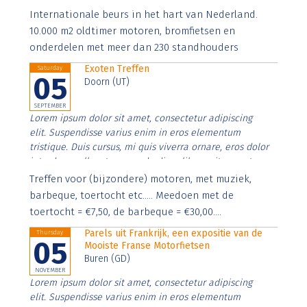
Aenean faucibus nibh et justo cursus id rutrum lorem
Internationale beurs in het hart van Nederland.
imperdiet. Nunc ut sem vitae risus tristique posuere.
10.000 m2 oldtimer motoren, bromfietsen en
onderdelen met meer dan 230 standhouders
Exoten Treffen
Saturday
05
Doorn (UT)
SEPTEMBER
Lorem ipsum dolor sit amet, consectetur adipiscing
elit. Suspendisse varius enim in eros elementum
tristique. Duis cursus, mi quis viverra ornare, eros dolor
interdum nulla, ut commodo diam libero vitae erat.
Aenean faucibus nibh et justo cursus id rutrum lorem
Treffen voor (bijzondere) motoren, met muziek,
imperdiet. Nunc ut sem vitae risus tristique posuere.
barbeque, toertocht etc..... Meedoen met de
toertocht = €7,50, de barbeque = €30,00....
Parels uit Frankrijk, een expositie van de
Thursday
05
Mooiste Franse Motorfietsen
Buren (GD)
NOVEMBER
Lorem ipsum dolor sit amet, consectetur adipiscing
elit. Suspendisse varius enim in eros elementum