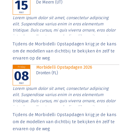
15
De Meern (UT)
MAY
Lorem ipsum dolor sit amet, consectetur adipiscing
elit. Suspendisse varius enim in eros elementum
tristique. Duis cursus, mi quis viverra ornare, eros dolor
interdum nulla, ut commodo diam libero vitae erat.
Aenean faucibus nibh et justo cursus id rutrum lorem
Tijdens de Morbidelli Opstapdagen krijg je de kans
imperdiet. Nunc ut sem vitae risus tristique posuere.
om de modellen van dichtbij te bekijken én zelf te
ervaren op de weg.
Morbidelli Opstapdagen 2026
Friday
08
Dronten (FL)
MAY
Lorem ipsum dolor sit amet, consectetur adipiscing
elit. Suspendisse varius enim in eros elementum
tristique. Duis cursus, mi quis viverra ornare, eros dolor
interdum nulla, ut commodo diam libero vitae erat.
Aenean faucibus nibh et justo cursus id rutrum lorem
Tijdens de Morbidelli Opstapdagen krijg je de kans
imperdiet. Nunc ut sem vitae risus tristique posuere.
om de modellen van dichtbij te bekijken én zelf te
ervaren op de weg.