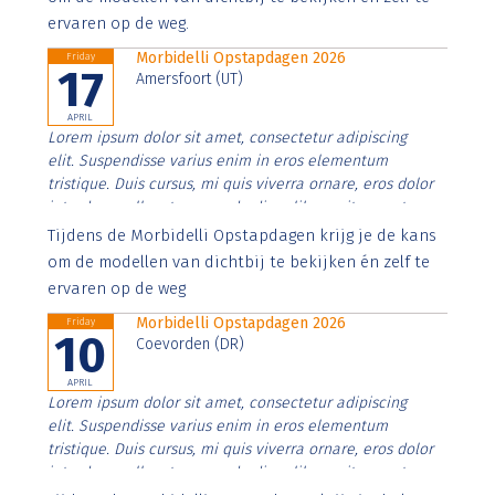
ervaren op de weg.
Morbidelli Opstapdagen 2026
Friday
17
Amersfoort (UT)
APRIL
Lorem ipsum dolor sit amet, consectetur adipiscing
elit. Suspendisse varius enim in eros elementum
tristique. Duis cursus, mi quis viverra ornare, eros dolor
interdum nulla, ut commodo diam libero vitae erat.
Aenean faucibus nibh et justo cursus id rutrum lorem
Tijdens de Morbidelli Opstapdagen krijg je de kans
imperdiet. Nunc ut sem vitae risus tristique posuere.
om de modellen van dichtbij te bekijken én zelf te
ervaren op de weg
Morbidelli Opstapdagen 2026
Friday
10
Coevorden (DR)
APRIL
Lorem ipsum dolor sit amet, consectetur adipiscing
elit. Suspendisse varius enim in eros elementum
tristique. Duis cursus, mi quis viverra ornare, eros dolor
interdum nulla, ut commodo diam libero vitae erat.