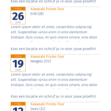
Aenean faucibus nibh et justo cursus id rutrum lorem
Kies een locatie en schrijf je in voor jouw proefrit
imperdiet. Nunc ut sem vitae risus tristique posuere.
Kawasaki Promo Tour
Friday
26
Echt (LB)
JUNE
Lorem ipsum dolor sit amet, consectetur adipiscing
elit. Suspendisse varius enim in eros elementum
tristique. Duis cursus, mi quis viverra ornare, eros dolor
interdum nulla, ut commodo diam libero vitae erat.
Aenean faucibus nibh et justo cursus id rutrum lorem
Kies een locatie en schrijf je in voor jouw proefrit
imperdiet. Nunc ut sem vitae risus tristique posuere.
Kawasaki Promo Tour
Friday
19
Hengelo (OV)
JUNE
Lorem ipsum dolor sit amet, consectetur adipiscing
elit. Suspendisse varius enim in eros elementum
tristique. Duis cursus, mi quis viverra ornare, eros dolor
interdum nulla, ut commodo diam libero vitae erat.
Aenean faucibus nibh et justo cursus id rutrum lorem
Kies een locatie en schrijf je in voor jouw proefrit
imperdiet. Nunc ut sem vitae risus tristique posuere.
Kawasaki Promo Tour
Friday
Goes (ZL)