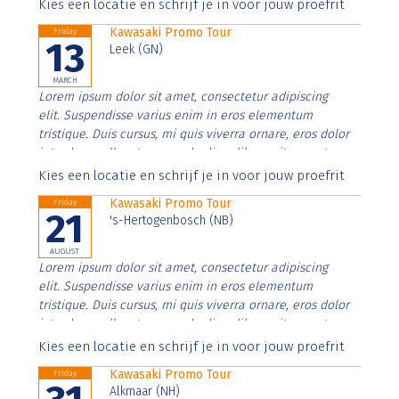
Aenean faucibus nibh et justo cursus id rutrum lorem
Kies een locatie en schrijf je in voor jouw proefrit
imperdiet. Nunc ut sem vitae risus tristique posuere.
Kawasaki Promo Tour
Friday
13
Leek (GN)
MARCH
Lorem ipsum dolor sit amet, consectetur adipiscing
elit. Suspendisse varius enim in eros elementum
tristique. Duis cursus, mi quis viverra ornare, eros dolor
interdum nulla, ut commodo diam libero vitae erat.
Aenean faucibus nibh et justo cursus id rutrum lorem
Kies een locatie en schrijf je in voor jouw proefrit
imperdiet. Nunc ut sem vitae risus tristique posuere.
Kawasaki Promo Tour
Friday
21
's-Hertogenbosch (NB)
AUGUST
Lorem ipsum dolor sit amet, consectetur adipiscing
elit. Suspendisse varius enim in eros elementum
tristique. Duis cursus, mi quis viverra ornare, eros dolor
interdum nulla, ut commodo diam libero vitae erat.
Aenean faucibus nibh et justo cursus id rutrum lorem
Kies een locatie en schrijf je in voor jouw proefrit
imperdiet. Nunc ut sem vitae risus tristique posuere.
Kawasaki Promo Tour
Friday
Alkmaar (NH)