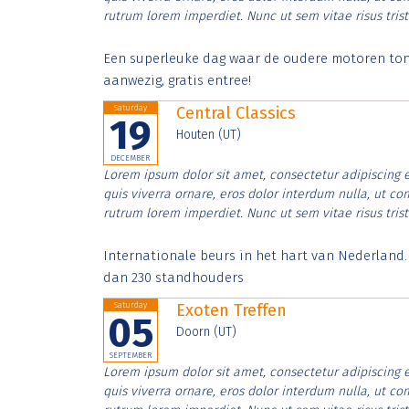
rutrum lorem imperdiet. Nunc ut sem vitae risus tris
Een superleuke dag waar de oudere motoren tonen
aanwezig, gratis entree!
Saturday
Central Classics
19
Houten (UT)
DECEMBER
Lorem ipsum dolor sit amet, consectetur adipiscing e
quis viverra ornare, eros dolor interdum nulla, ut c
rutrum lorem imperdiet. Nunc ut sem vitae risus tris
Internationale beurs in het hart van Nederland
dan 230 standhouders
Saturday
Exoten Treffen
05
Doorn (UT)
SEPTEMBER
Lorem ipsum dolor sit amet, consectetur adipiscing e
quis viverra ornare, eros dolor interdum nulla, ut c