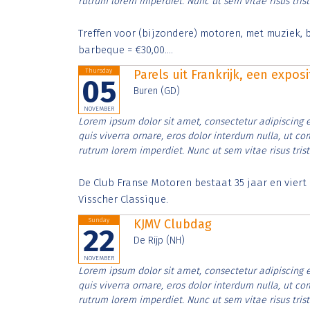
rutrum lorem imperdiet. Nunc ut sem vitae risus tris
Treffen voor (bijzondere) motoren, met muziek, b
barbeque = €30,00....
Thursday
Parels uit Frankrijk, een expos
05
Buren (GD)
NOVEMBER
Lorem ipsum dolor sit amet, consectetur adipiscing e
quis viverra ornare, eros dolor interdum nulla, ut c
rutrum lorem imperdiet. Nunc ut sem vitae risus tris
De Club Franse Motoren bestaat 35 jaar en vier
Visscher Classique.
Sunday
KJMV Clubdag
22
De Rijp (NH)
NOVEMBER
Lorem ipsum dolor sit amet, consectetur adipiscing e
quis viverra ornare, eros dolor interdum nulla, ut c
rutrum lorem imperdiet. Nunc ut sem vitae risus tris