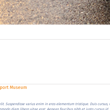
rsport Museum
lit. Suspendisse varius enim in eros elementum tristique. Duis cursus, 
ommodo diam libero vitae erat. Aenean faucibus nibh et justo cursus id