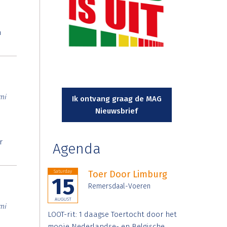
n
mi
Ik ontvang graag de MAG
Nieuwsbrief
r
Agenda
Saturday
Toer Door Limburg
15
Remersdaal-Voeren
AUGUST
mi
LOOT-rit: 1 daagse Toertocht door het
mooie Nederlandse- en Belgische