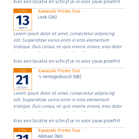
Aenean faucibus nibh et justo cursus id rutrum lorem
Kies een locatie en schrijf je in voor jouw proefrit
imperdiet. Nunc ut sem vitae risus tristique posuere.
Kawasaki Promo Tour
Friday
13
Leek (GN)
MARCH
Lorem ipsum dolor sit amet, consectetur adipiscing
elit. Suspendisse varius enim in eros elementum
tristique. Duis cursus, mi quis viverra ornare, eros dolor
interdum nulla, ut commodo diam libero vitae erat.
Aenean faucibus nibh et justo cursus id rutrum lorem
Kies een locatie en schrijf je in voor jouw proefrit
imperdiet. Nunc ut sem vitae risus tristique posuere.
Kawasaki Promo Tour
Friday
21
's-Hertogenbosch (NB)
AUGUST
Lorem ipsum dolor sit amet, consectetur adipiscing
elit. Suspendisse varius enim in eros elementum
tristique. Duis cursus, mi quis viverra ornare, eros dolor
interdum nulla, ut commodo diam libero vitae erat.
Aenean faucibus nibh et justo cursus id rutrum lorem
Kies een locatie en schrijf je in voor jouw proefrit
imperdiet. Nunc ut sem vitae risus tristique posuere.
Kawasaki Promo Tour
Friday
Alkmaar (NH)