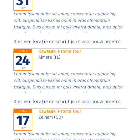
31
JULY
Lorem ipsum dolor sit amet, consectetur adipiscing
elit. Suspendisse varius enim in eros elementum
tristique. Duis cursus, mi quis viverra ornare, eros dolor
interdum nulla, ut commodo diam libero vitae erat.
Aenean faucibus nibh et justo cursus id rutrum lorem
Kies een locatie en schrijf je in voor jouw proefrit
imperdiet. Nunc ut sem vitae risus tristique posuere.
Kawasaki Promo Tour
Friday
24
Almere (FL)
JULY
Lorem ipsum dolor sit amet, consectetur adipiscing
elit. Suspendisse varius enim in eros elementum
tristique. Duis cursus, mi quis viverra ornare, eros dolor
interdum nulla, ut commodo diam libero vitae erat.
Aenean faucibus nibh et justo cursus id rutrum lorem
Kies een locatie en schrijf je in voor jouw proefrit
imperdiet. Nunc ut sem vitae risus tristique posuere.
Kawasaki Promo Tour
Friday
17
Zelhem (GD)
JULY
Lorem ipsum dolor sit amet, consectetur adipiscing