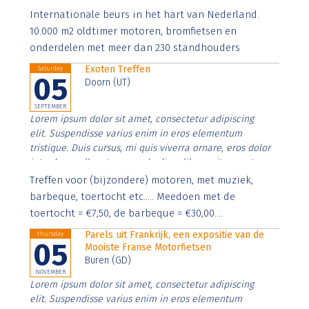
Aenean faucibus nibh et justo cursus id rutrum lorem
Internationale beurs in het hart van Nederland.
imperdiet. Nunc ut sem vitae risus tristique posuere.
10.000 m2 oldtimer motoren, bromfietsen en
onderdelen met meer dan 230 standhouders
Exoten Treffen
Saturday
05
Doorn (UT)
SEPTEMBER
Lorem ipsum dolor sit amet, consectetur adipiscing
elit. Suspendisse varius enim in eros elementum
tristique. Duis cursus, mi quis viverra ornare, eros dolor
interdum nulla, ut commodo diam libero vitae erat.
Aenean faucibus nibh et justo cursus id rutrum lorem
Treffen voor (bijzondere) motoren, met muziek,
imperdiet. Nunc ut sem vitae risus tristique posuere.
barbeque, toertocht etc..... Meedoen met de
toertocht = €7,50, de barbeque = €30,00....
Parels uit Frankrijk, een expositie van de
Thursday
05
Mooiste Franse Motorfietsen
Buren (GD)
NOVEMBER
Lorem ipsum dolor sit amet, consectetur adipiscing
elit. Suspendisse varius enim in eros elementum