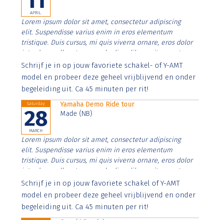
11
APRIL
Lorem ipsum dolor sit amet, consectetur adipiscing
elit. Suspendisse varius enim in eros elementum
tristique. Duis cursus, mi quis viverra ornare, eros dolor
interdum nulla, ut commodo diam libero vitae erat.
Aenean faucibus nibh et justo cursus id rutrum lorem
Schrijf je in op jouw favoriete schakel- of Y-AMT
imperdiet. Nunc ut sem vitae risus tristique posuere.
model en probeer deze geheel vrijblijvend en onder
begeleiding uit. Ca 45 minuten per rit!
Yamaha Demo Ride tour
Saturday
28
Made (NB)
MARCH
Lorem ipsum dolor sit amet, consectetur adipiscing
elit. Suspendisse varius enim in eros elementum
tristique. Duis cursus, mi quis viverra ornare, eros dolor
interdum nulla, ut commodo diam libero vitae erat.
Aenean faucibus nibh et justo cursus id rutrum lorem
Schrijf je in op jouw favoriete schakel of Y-AMT
imperdiet. Nunc ut sem vitae risus tristique posuere.
model en probeer deze geheel vrijblijvend en onder
begeleiding uit. Ca 45 minuten per rit!