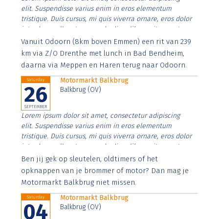
elit. Suspendisse varius enim in eros elementum
tristique. Duis cursus, mi quis viverra ornare, eros dolor
interdum nulla, ut commodo diam libero vitae erat.
Aenean faucibus nibh et justo cursus id rutrum lorem
Vanuit Odoorn (8km boven Emmen) een rit van 239
imperdiet. Nunc ut sem vitae risus tristique posuere.
km via Z/O Drenthe met lunch in Bad Bendheim,
daarna via Meppen en Haren terug naar Odoorn.
Motormarkt Balkbrug
Saturday
26
Balkbrug (OV)
SEPTEMBER
Lorem ipsum dolor sit amet, consectetur adipiscing
elit. Suspendisse varius enim in eros elementum
tristique. Duis cursus, mi quis viverra ornare, eros dolor
interdum nulla, ut commodo diam libero vitae erat.
Aenean faucibus nibh et justo cursus id rutrum lorem
Ben jij gek op sleutelen, oldtimers of het
imperdiet. Nunc ut sem vitae risus tristique posuere.
opknappen van je brommer of motor? Dan mag je
Motormarkt Balkbrug niet missen.
Motormarkt Balkbrug
Saturday
04
Balkbrug (OV)