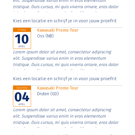
elit. Suspendisse varius enim in eros elementum
tristique. Duis cursus, mi quis viverra ornare, eros dolor
interdum nulla, ut commodo diam libero vitae erat.
Aenean faucibus nibh et justo cursus id rutrum lorem
Kies een locatie en schrijf je in voor jouw proefrit
imperdiet. Nunc ut sem vitae risus tristique posuere.
Kawasaki Promo Tour
Friday
10
Oss (NB)
APRIL
Lorem ipsum dolor sit amet, consectetur adipiscing
elit. Suspendisse varius enim in eros elementum
tristique. Duis cursus, mi quis viverra ornare, eros dolor
interdum nulla, ut commodo diam libero vitae erat.
Aenean faucibus nibh et justo cursus id rutrum lorem
Kies een locatie en schrijf je in voor jouw proefrit
imperdiet. Nunc ut sem vitae risus tristique posuere.
Kawasaki Promo Tour
Saturday
04
Druten (GD)
APRIL
Lorem ipsum dolor sit amet, consectetur adipiscing
elit. Suspendisse varius enim in eros elementum
tristique. Duis cursus, mi quis viverra ornare, eros dolor
interdum nulla, ut commodo diam libero vitae erat.