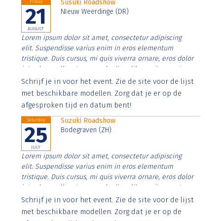
Susuki Roadshow
Friday
21
NIeuw Weerdinge (DR)
AUGUST
Lorem ipsum dolor sit amet, consectetur adipiscing
elit. Suspendisse varius enim in eros elementum
tristique. Duis cursus, mi quis viverra ornare, eros dolor
interdum nulla, ut commodo diam libero vitae erat.
Aenean faucibus nibh et justo cursus id rutrum lorem
Schrijf je in voor het event. Zie de site voor de lijst
imperdiet. Nunc ut sem vitae risus tristique posuere.
met beschikbare modellen. Zorg dat je er op de
afgesproken tijd en datum bent!
Suzuki Roadshow
Saturday
25
Bodegraven (ZH)
JULY
Lorem ipsum dolor sit amet, consectetur adipiscing
elit. Suspendisse varius enim in eros elementum
tristique. Duis cursus, mi quis viverra ornare, eros dolor
interdum nulla, ut commodo diam libero vitae erat.
Aenean faucibus nibh et justo cursus id rutrum lorem
Schrijf je in voor het event. Zie de site voor de lijst
imperdiet. Nunc ut sem vitae risus tristique posuere.
met beschikbare modellen. Zorg dat je er op de