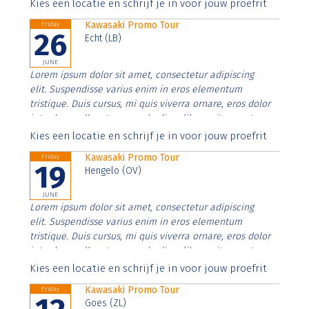
Aenean faucibus nibh et justo cursus id rutrum lorem
Kies een locatie en schrijf je in voor jouw proefrit
imperdiet. Nunc ut sem vitae risus tristique posuere.
Kawasaki Promo Tour
Friday
26
Echt (LB)
JUNE
Lorem ipsum dolor sit amet, consectetur adipiscing
elit. Suspendisse varius enim in eros elementum
tristique. Duis cursus, mi quis viverra ornare, eros dolor
interdum nulla, ut commodo diam libero vitae erat.
Aenean faucibus nibh et justo cursus id rutrum lorem
Kies een locatie en schrijf je in voor jouw proefrit
imperdiet. Nunc ut sem vitae risus tristique posuere.
Kawasaki Promo Tour
Friday
19
Hengelo (OV)
JUNE
Lorem ipsum dolor sit amet, consectetur adipiscing
elit. Suspendisse varius enim in eros elementum
tristique. Duis cursus, mi quis viverra ornare, eros dolor
interdum nulla, ut commodo diam libero vitae erat.
Aenean faucibus nibh et justo cursus id rutrum lorem
Kies een locatie en schrijf je in voor jouw proefrit
imperdiet. Nunc ut sem vitae risus tristique posuere.
Kawasaki Promo Tour
Friday
Goes (ZL)