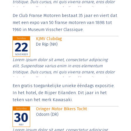
tristique. Duis cursus, mi quis viverra ornare, eros dolor
interdum nulla, ut commodo diam libero vitae erat.
Aenean faucibus nibh et justo cursus id rutrum lorem
De Club Franse Motoren bestaat 35 jaar en viert dat
imperdiet. Nunc ut sem vitae risus tristique posuere.
met een expo van 50 franse motoren van 1898 tot
1960 in Museum Visscher Classique.
KJMV Clubdag
Sunday
22
De Rijp (NH)
NOVEMBER
Lorem ipsum dolor sit amet, consectetur adipiscing
elit. Suspendisse varius enim in eros elementum
tristique. Duis cursus, mi quis viverra ornare, eros dolor
interdum nulla, ut commodo diam libero vitae erat.
Aenean faucibus nibh et justo cursus id rutrum lorem
Een gratis toegankelijke unieke ééndags expositie.
imperdiet. Nunc ut sem vitae risus tristique posuere.
In het hotel, de Rijper Eilanden. Dit jaar in het
teken van het merk Kawasaki.
Oringer Motor Bikers Tocht
Saturday
30
Odoorn (DR)
MAY
Lorem ipsum dolor sit amet, consectetur adipiscing