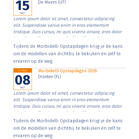
15
De Meern (UT)
MAY
Lorem ipsum dolor sit amet, consectetur adipiscing
elit. Suspendisse varius enim in eros elementum
tristique. Duis cursus, mi quis viverra ornare, eros dolor
interdum nulla, ut commodo diam libero vitae erat.
Aenean faucibus nibh et justo cursus id rutrum lorem
Tijdens de Morbidelli Opstapdagen krijg je de kans
imperdiet. Nunc ut sem vitae risus tristique posuere.
om de modellen van dichtbij te bekijken én zelf te
ervaren op de weg.
Morbidelli Opstapdagen 2026
Friday
08
Dronten (FL)
MAY
Lorem ipsum dolor sit amet, consectetur adipiscing
elit. Suspendisse varius enim in eros elementum
tristique. Duis cursus, mi quis viverra ornare, eros dolor
interdum nulla, ut commodo diam libero vitae erat.
Aenean faucibus nibh et justo cursus id rutrum lorem
Tijdens de Morbidelli Opstapdagen krijg je de kans
imperdiet. Nunc ut sem vitae risus tristique posuere.
om de modellen van dichtbij te bekijken én zelf te
ervaren op de weg.