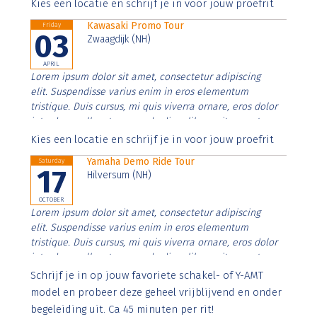
Aenean faucibus nibh et justo cursus id rutrum lorem
Kies een locatie en schrijf je in voor jouw proefrit
imperdiet. Nunc ut sem vitae risus tristique posuere.
Kawasaki Promo Tour
Friday
03
Zwaagdijk (NH)
APRIL
Lorem ipsum dolor sit amet, consectetur adipiscing
elit. Suspendisse varius enim in eros elementum
tristique. Duis cursus, mi quis viverra ornare, eros dolor
interdum nulla, ut commodo diam libero vitae erat.
Aenean faucibus nibh et justo cursus id rutrum lorem
Kies een locatie en schrijf je in voor jouw proefrit
imperdiet. Nunc ut sem vitae risus tristique posuere.
Yamaha Demo Ride Tour
Saturday
17
Hilversum (NH)
OCTOBER
Lorem ipsum dolor sit amet, consectetur adipiscing
elit. Suspendisse varius enim in eros elementum
tristique. Duis cursus, mi quis viverra ornare, eros dolor
interdum nulla, ut commodo diam libero vitae erat.
Aenean faucibus nibh et justo cursus id rutrum lorem
Schrijf je in op jouw favoriete schakel- of Y-AMT
imperdiet. Nunc ut sem vitae risus tristique posuere.
model en probeer deze geheel vrijblijvend en onder
begeleiding uit. Ca 45 minuten per rit!