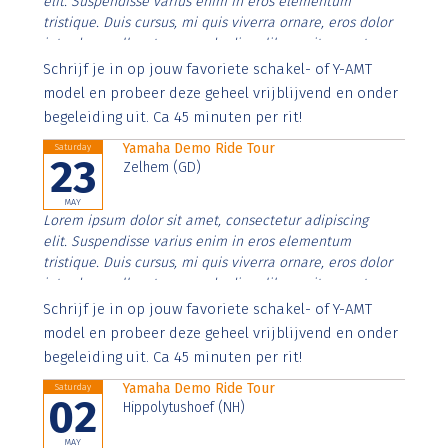
elit. Suspendisse varius enim in eros elementum
tristique. Duis cursus, mi quis viverra ornare, eros dolor
interdum nulla, ut commodo diam libero vitae erat.
Aenean faucibus nibh et justo cursus id rutrum lorem
Schrijf je in op jouw favoriete schakel- of Y-AMT
imperdiet. Nunc ut sem vitae risus tristique posuere.
model en probeer deze geheel vrijblijvend en onder
begeleiding uit. Ca 45 minuten per rit!
Yamaha Demo Ride Tour
Saturday
23
Zelhem (GD)
MAY
Lorem ipsum dolor sit amet, consectetur adipiscing
elit. Suspendisse varius enim in eros elementum
tristique. Duis cursus, mi quis viverra ornare, eros dolor
interdum nulla, ut commodo diam libero vitae erat.
Aenean faucibus nibh et justo cursus id rutrum lorem
Schrijf je in op jouw favoriete schakel- of Y-AMT
imperdiet. Nunc ut sem vitae risus tristique posuere.
model en probeer deze geheel vrijblijvend en onder
begeleiding uit. Ca 45 minuten per rit!
Yamaha Demo Ride Tour
Saturday
02
Hippolytushoef (NH)
MAY