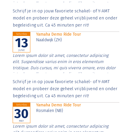
interdum nulla, ut commodo diam libero vitae erat.
Aenean faucibus nibh et justo cursus id rutrum lorem
Schrijf je in op jouw favoriete schakel- of Y-AMT
imperdiet. Nunc ut sem vitae risus tristique posuere.
model en probeer deze geheel vrijblijvend en onder
begeleiding uit. Ca 45 minuten per rit!
Yamaha Demo Ride Tour
Saturday
13
Naaldwijk (ZH)
JUNE
Lorem ipsum dolor sit amet, consectetur adipiscing
elit. Suspendisse varius enim in eros elementum
tristique. Duis cursus, mi quis viverra ornare, eros dolor
interdum nulla, ut commodo diam libero vitae erat.
Aenean faucibus nibh et justo cursus id rutrum lorem
Schrijf je in op jouw favoriete schakel- of Y-AMT
imperdiet. Nunc ut sem vitae risus tristique posuere.
model en probeer deze geheel vrijblijvend en onder
begeleiding uit. Ca 45 minuten per rit!
Yamaha Demo Ride Tour
Saturday
30
Rosmalen (NB)
MAY
Lorem ipsum dolor sit amet, consectetur adipiscing