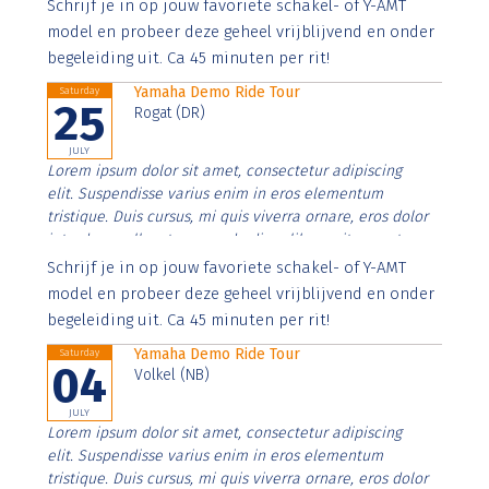
Aenean faucibus nibh et justo cursus id rutrum lorem
Schrijf je in op jouw favoriete schakel- of Y-AMT
imperdiet. Nunc ut sem vitae risus tristique posuere.
model en probeer deze geheel vrijblijvend en onder
begeleiding uit. Ca 45 minuten per rit!
Yamaha Demo Ride Tour
Saturday
25
Rogat (DR)
JULY
Lorem ipsum dolor sit amet, consectetur adipiscing
elit. Suspendisse varius enim in eros elementum
tristique. Duis cursus, mi quis viverra ornare, eros dolor
interdum nulla, ut commodo diam libero vitae erat.
Aenean faucibus nibh et justo cursus id rutrum lorem
Schrijf je in op jouw favoriete schakel- of Y-AMT
imperdiet. Nunc ut sem vitae risus tristique posuere.
model en probeer deze geheel vrijblijvend en onder
begeleiding uit. Ca 45 minuten per rit!
Yamaha Demo Ride Tour
Saturday
04
Volkel (NB)
JULY
Lorem ipsum dolor sit amet, consectetur adipiscing
elit. Suspendisse varius enim in eros elementum
tristique. Duis cursus, mi quis viverra ornare, eros dolor