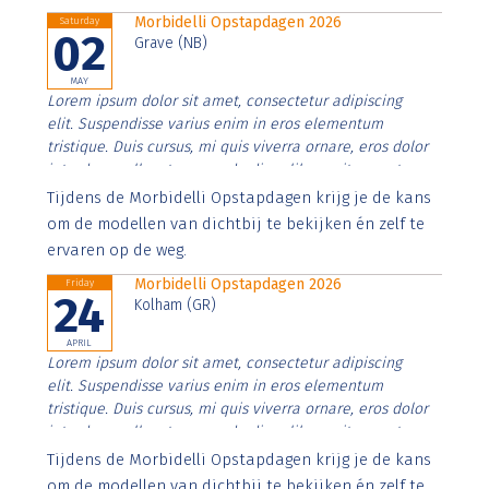
Morbidelli Opstapdagen 2026
Saturday
02
Grave (NB)
MAY
Lorem ipsum dolor sit amet, consectetur adipiscing
elit. Suspendisse varius enim in eros elementum
tristique. Duis cursus, mi quis viverra ornare, eros dolor
interdum nulla, ut commodo diam libero vitae erat.
Aenean faucibus nibh et justo cursus id rutrum lorem
Tijdens de Morbidelli Opstapdagen krijg je de kans
imperdiet. Nunc ut sem vitae risus tristique posuere.
om de modellen van dichtbij te bekijken én zelf te
ervaren op de weg.
Morbidelli Opstapdagen 2026
Friday
24
Kolham (GR)
APRIL
Lorem ipsum dolor sit amet, consectetur adipiscing
elit. Suspendisse varius enim in eros elementum
tristique. Duis cursus, mi quis viverra ornare, eros dolor
interdum nulla, ut commodo diam libero vitae erat.
Aenean faucibus nibh et justo cursus id rutrum lorem
Tijdens de Morbidelli Opstapdagen krijg je de kans
imperdiet. Nunc ut sem vitae risus tristique posuere.
om de modellen van dichtbij te bekijken én zelf te