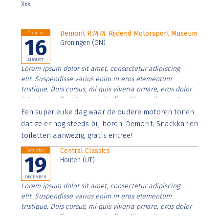
Xxx
Demorit R.M.M. Rijdend Motorsport Museum
Sunday
16
Groningen (GN)
AUGUST
Lorem ipsum dolor sit amet, consectetur adipiscing
elit. Suspendisse varius enim in eros elementum
tristique. Duis cursus, mi quis viverra ornare, eros dolor
interdum nulla, ut commodo diam libero vitae erat.
Aenean faucibus nibh et justo cursus id rutrum lorem
Een superleuke dag waar de oudere motoren tonen
imperdiet. Nunc ut sem vitae risus tristique posuere.
dat ze er nog steeds bij horen. Demorit, Snackkar en
toiletten aanwezig, gratis entree!
Central Classics
Saturday
19
Houten (UT)
DECEMBER
Lorem ipsum dolor sit amet, consectetur adipiscing
elit. Suspendisse varius enim in eros elementum
tristique. Duis cursus, mi quis viverra ornare, eros dolor
interdum nulla, ut commodo diam libero vitae erat.