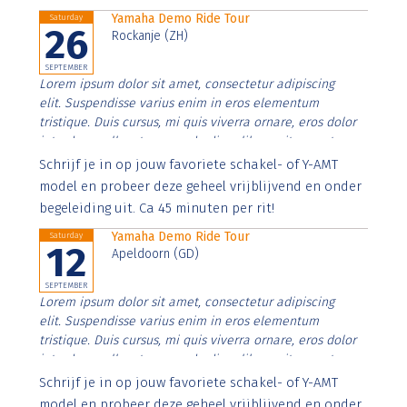
Yamaha Demo Ride Tour
Saturday
26
Rockanje (ZH)
SEPTEMBER
Lorem ipsum dolor sit amet, consectetur adipiscing
elit. Suspendisse varius enim in eros elementum
tristique. Duis cursus, mi quis viverra ornare, eros dolor
interdum nulla, ut commodo diam libero vitae erat.
Aenean faucibus nibh et justo cursus id rutrum lorem
Schrijf je in op jouw favoriete schakel- of Y-AMT
imperdiet. Nunc ut sem vitae risus tristique posuere.
model en probeer deze geheel vrijblijvend en onder
begeleiding uit. Ca 45 minuten per rit!
Yamaha Demo Ride Tour
Saturday
12
Apeldoorn (GD)
SEPTEMBER
Lorem ipsum dolor sit amet, consectetur adipiscing
elit. Suspendisse varius enim in eros elementum
tristique. Duis cursus, mi quis viverra ornare, eros dolor
interdum nulla, ut commodo diam libero vitae erat.
Aenean faucibus nibh et justo cursus id rutrum lorem
Schrijf je in op jouw favoriete schakel- of Y-AMT
imperdiet. Nunc ut sem vitae risus tristique posuere.
model en probeer deze geheel vrijblijvend en onder