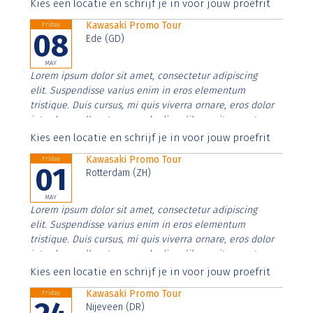
Aenean faucibus nibh et justo cursus id rutrum lorem
Kies een locatie en schrijf je in voor jouw proefrit
imperdiet. Nunc ut sem vitae risus tristique posuere.
Kawasaki Promo Tour
Friday
08
Ede (GD)
MAY
Lorem ipsum dolor sit amet, consectetur adipiscing
elit. Suspendisse varius enim in eros elementum
tristique. Duis cursus, mi quis viverra ornare, eros dolor
interdum nulla, ut commodo diam libero vitae erat.
Aenean faucibus nibh et justo cursus id rutrum lorem
Kies een locatie en schrijf je in voor jouw proefrit
imperdiet. Nunc ut sem vitae risus tristique posuere.
Kawasaki Promo Tour
Friday
01
Rotterdam (ZH)
MAY
Lorem ipsum dolor sit amet, consectetur adipiscing
elit. Suspendisse varius enim in eros elementum
tristique. Duis cursus, mi quis viverra ornare, eros dolor
interdum nulla, ut commodo diam libero vitae erat.
Aenean faucibus nibh et justo cursus id rutrum lorem
Kies een locatie en schrijf je in voor jouw proefrit
imperdiet. Nunc ut sem vitae risus tristique posuere.
Kawasaki Promo Tour
Friday
Nijeveen (DR)