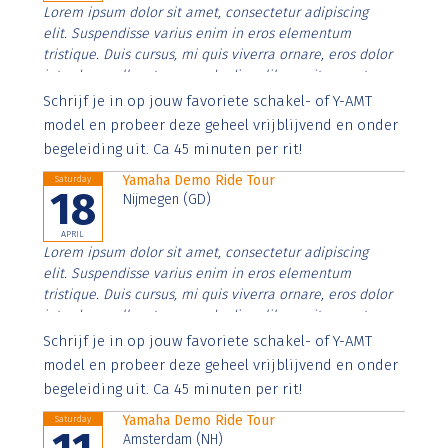
Lorem ipsum dolor sit amet, consectetur adipiscing
elit. Suspendisse varius enim in eros elementum
tristique. Duis cursus, mi quis viverra ornare, eros dolor
interdum nulla, ut commodo diam libero vitae erat.
Aenean faucibus nibh et justo cursus id rutrum lorem
Schrijf je in op jouw favoriete schakel- of Y-AMT
imperdiet. Nunc ut sem vitae risus tristique posuere.
model en probeer deze geheel vrijblijvend en onder
begeleiding uit. Ca 45 minuten per rit!
Yamaha Demo Ride Tour
Saturday
18
Nijmegen (GD)
APRIL
Lorem ipsum dolor sit amet, consectetur adipiscing
elit. Suspendisse varius enim in eros elementum
tristique. Duis cursus, mi quis viverra ornare, eros dolor
interdum nulla, ut commodo diam libero vitae erat.
Aenean faucibus nibh et justo cursus id rutrum lorem
Schrijf je in op jouw favoriete schakel- of Y-AMT
imperdiet. Nunc ut sem vitae risus tristique posuere.
model en probeer deze geheel vrijblijvend en onder
begeleiding uit. Ca 45 minuten per rit!
Yamaha Demo Ride Tour
Saturday
Amsterdam (NH)