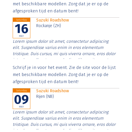
imperdiet. Nunc ut sem vitae risus tristique posuere.
met beschikbare modellen. Zorg dat je er op de
afgesproken tijd en datum bent!
Suzuki Roadshow
Saturday
16
Rockanje (ZH)
MAY
Lorem ipsum dolor sit amet, consectetur adipiscing
elit. Suspendisse varius enim in eros elementum
tristique. Duis cursus, mi quis viverra ornare, eros dolor
interdum nulla, ut commodo diam libero vitae erat.
Aenean faucibus nibh et justo cursus id rutrum lorem
Schrijf je in voor het event. Zie de site voor de lijst
imperdiet. Nunc ut sem vitae risus tristique posuere.
met beschikbare modellen. Zorg dat je er op de
afgesproken tijd en datum bent!
Suzuki Roadshow
Saturday
09
Rijen (NB)
MAY
Lorem ipsum dolor sit amet, consectetur adipiscing
elit. Suspendisse varius enim in eros elementum
tristique. Duis cursus, mi quis viverra ornare, eros dolor
interdum nulla, ut commodo diam libero vitae erat.