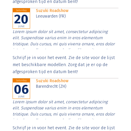
afgesproken tijd en datum bent!
Suzuki Roadshow
Saturday
20
Leeuwarden (FR)
JUNE
Lorem ipsum dolor sit amet, consectetur adipiscing
elit. Suspendisse varius enim in eros elementum
tristique. Duis cursus, mi quis viverra ornare, eros dolor
interdum nulla, ut commodo diam libero vitae erat.
Aenean faucibus nibh et justo cursus id rutrum lorem
Schrijf je in voor het event. Zie de site voor de lijst
imperdiet. Nunc ut sem vitae risus tristique posuere.
met beschikbare modellen. Zorg dat je er op de
afgesproken tijd en datum bent!
Suzuki Roadshow
Saturday
06
Barendrecht (ZH)
JUNE
Lorem ipsum dolor sit amet, consectetur adipiscing
elit. Suspendisse varius enim in eros elementum
tristique. Duis cursus, mi quis viverra ornare, eros dolor
interdum nulla, ut commodo diam libero vitae erat.
Aenean faucibus nibh et justo cursus id rutrum lorem
Schrijf je in voor het event. Zie de site voor de lijst