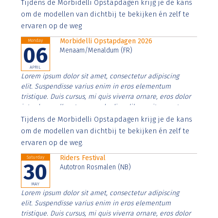
Aenean faucibus nibh et justo cursus id rutrum lorem
Tijdens de Morbidelli Opstapdagen krijg je de kans
imperdiet. Nunc ut sem vitae risus tristique posuere.
om de modellen van dichtbij te bekijken én zelf te
ervaren op de weg
Morbidelli Opstapdagen 2026
Monday
06
Menaam/Menaldum (FR)
APRIL
Lorem ipsum dolor sit amet, consectetur adipiscing
elit. Suspendisse varius enim in eros elementum
tristique. Duis cursus, mi quis viverra ornare, eros dolor
interdum nulla, ut commodo diam libero vitae erat.
Aenean faucibus nibh et justo cursus id rutrum lorem
Tijdens de Morbidelli Opstapdagen krijg je de kans
imperdiet. Nunc ut sem vitae risus tristique posuere.
om de modellen van dichtbij te bekijken én zelf te
ervaren op de weg.
Riders Festival
Saturday
30
Autotron Rosmalen (NB)
MAY
Lorem ipsum dolor sit amet, consectetur adipiscing
elit. Suspendisse varius enim in eros elementum
tristique. Duis cursus, mi quis viverra ornare, eros dolor