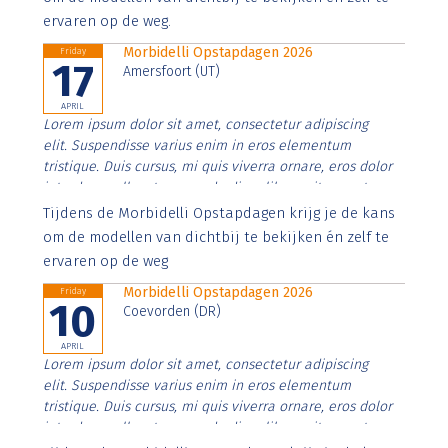
ervaren op de weg.
Morbidelli Opstapdagen 2026
Friday
17
Amersfoort (UT)
APRIL
Lorem ipsum dolor sit amet, consectetur adipiscing
elit. Suspendisse varius enim in eros elementum
tristique. Duis cursus, mi quis viverra ornare, eros dolor
interdum nulla, ut commodo diam libero vitae erat.
Aenean faucibus nibh et justo cursus id rutrum lorem
Tijdens de Morbidelli Opstapdagen krijg je de kans
imperdiet. Nunc ut sem vitae risus tristique posuere.
om de modellen van dichtbij te bekijken én zelf te
ervaren op de weg
Morbidelli Opstapdagen 2026
Friday
10
Coevorden (DR)
APRIL
Lorem ipsum dolor sit amet, consectetur adipiscing
elit. Suspendisse varius enim in eros elementum
tristique. Duis cursus, mi quis viverra ornare, eros dolor
interdum nulla, ut commodo diam libero vitae erat.