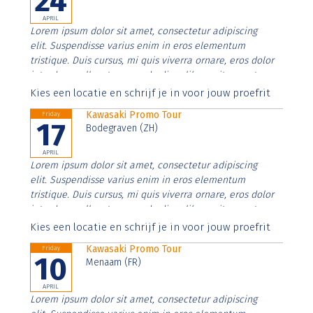
24
APRIL
Lorem ipsum dolor sit amet, consectetur adipiscing
elit. Suspendisse varius enim in eros elementum
tristique. Duis cursus, mi quis viverra ornare, eros dolor
interdum nulla, ut commodo diam libero vitae erat.
Aenean faucibus nibh et justo cursus id rutrum lorem
Kies een locatie en schrijf je in voor jouw proefrit
imperdiet. Nunc ut sem vitae risus tristique posuere.
Kawasaki Promo Tour
Friday
17
Bodegraven (ZH)
APRIL
Lorem ipsum dolor sit amet, consectetur adipiscing
elit. Suspendisse varius enim in eros elementum
tristique. Duis cursus, mi quis viverra ornare, eros dolor
interdum nulla, ut commodo diam libero vitae erat.
Aenean faucibus nibh et justo cursus id rutrum lorem
Kies een locatie en schrijf je in voor jouw proefrit
imperdiet. Nunc ut sem vitae risus tristique posuere.
Kawasaki Promo Tour
Friday
10
Menaam (FR)
APRIL
Lorem ipsum dolor sit amet, consectetur adipiscing