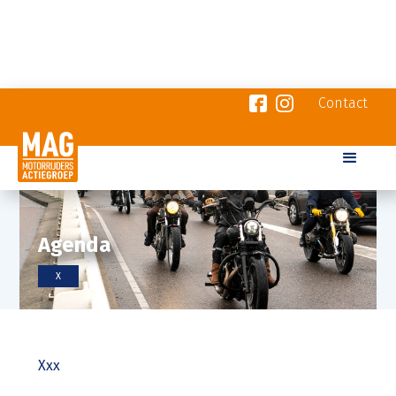
Contact
Agenda
X
Xxx