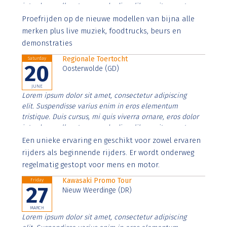
interdum nulla, ut commodo diam libero vitae erat.
Aenean faucibus nibh et justo cursus id rutrum lorem
Proefrijden op de nieuwe modellen van bijna alle
imperdiet. Nunc ut sem vitae risus tristique posuere.
merken plus live muziek, foodtrucks, beurs en
demonstraties
Regionale Toertocht
Saturday
20
Oosterwolde (GD)
JUNE
Lorem ipsum dolor sit amet, consectetur adipiscing
elit. Suspendisse varius enim in eros elementum
tristique. Duis cursus, mi quis viverra ornare, eros dolor
interdum nulla, ut commodo diam libero vitae erat.
Aenean faucibus nibh et justo cursus id rutrum lorem
Een unieke ervaring en geschikt voor zowel ervaren
imperdiet. Nunc ut sem vitae risus tristique posuere.
rijders als beginnende rijders. Er wordt onderweg
regelmatig gestopt voor mens en motor.
Kawasaki Promo Tour
Friday
27
Nieuw Weerdinge (DR)
MARCH
Lorem ipsum dolor sit amet, consectetur adipiscing