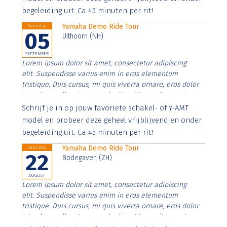
begeleiding uit. Ca 45 minuten per rit!
Yamaha Demo Ride Tour
Saturday
05
Uithoorn (NH)
SEPTEMBER
Lorem ipsum dolor sit amet, consectetur adipiscing
elit. Suspendisse varius enim in eros elementum
tristique. Duis cursus, mi quis viverra ornare, eros dolor
interdum nulla, ut commodo diam libero vitae erat.
Aenean faucibus nibh et justo cursus id rutrum lorem
Schrijf je in op jouw favoriete schakel- of Y-AMT
imperdiet. Nunc ut sem vitae risus tristique posuere.
model en probeer deze geheel vrijblijvend en onder
begeleiding uit. Ca 45 minuten per rit!
Yamaha Demo Ride Tour
Saturday
22
Bodegaven (ZH)
AUGUST
Lorem ipsum dolor sit amet, consectetur adipiscing
elit. Suspendisse varius enim in eros elementum
tristique. Duis cursus, mi quis viverra ornare, eros dolor
interdum nulla, ut commodo diam libero vitae erat.