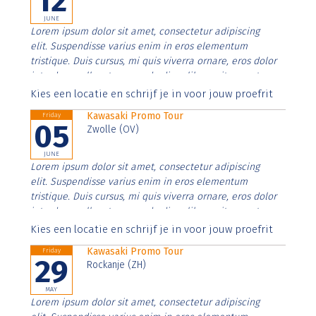
12
JUNE
Lorem ipsum dolor sit amet, consectetur adipiscing
elit. Suspendisse varius enim in eros elementum
tristique. Duis cursus, mi quis viverra ornare, eros dolor
interdum nulla, ut commodo diam libero vitae erat.
Aenean faucibus nibh et justo cursus id rutrum lorem
Kies een locatie en schrijf je in voor jouw proefrit
imperdiet. Nunc ut sem vitae risus tristique posuere.
Kawasaki Promo Tour
Friday
05
Zwolle (OV)
JUNE
Lorem ipsum dolor sit amet, consectetur adipiscing
elit. Suspendisse varius enim in eros elementum
tristique. Duis cursus, mi quis viverra ornare, eros dolor
interdum nulla, ut commodo diam libero vitae erat.
Aenean faucibus nibh et justo cursus id rutrum lorem
Kies een locatie en schrijf je in voor jouw proefrit
imperdiet. Nunc ut sem vitae risus tristique posuere.
Kawasaki Promo Tour
Friday
29
Rockanje (ZH)
MAY
Lorem ipsum dolor sit amet, consectetur adipiscing