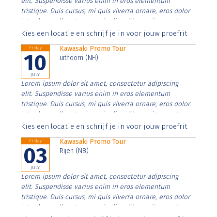
elit. Suspendisse varius enim in eros elementum
tristique. Duis cursus, mi quis viverra ornare, eros dolor
interdum nulla, ut commodo diam libero vitae erat.
Aenean faucibus nibh et justo cursus id rutrum lorem
Kies een locatie en schrijf je in voor jouw proefrit
imperdiet. Nunc ut sem vitae risus tristique posuere.
Kawasaki Promo Tour
Friday
10
uithoorn (NH)
JULY
Lorem ipsum dolor sit amet, consectetur adipiscing
elit. Suspendisse varius enim in eros elementum
tristique. Duis cursus, mi quis viverra ornare, eros dolor
interdum nulla, ut commodo diam libero vitae erat.
Aenean faucibus nibh et justo cursus id rutrum lorem
Kies een locatie en schrijf je in voor jouw proefrit
imperdiet. Nunc ut sem vitae risus tristique posuere.
Kawasaki Promo Tour
Friday
03
Rijen (NB)
JULY
Lorem ipsum dolor sit amet, consectetur adipiscing
elit. Suspendisse varius enim in eros elementum
tristique. Duis cursus, mi quis viverra ornare, eros dolor
interdum nulla, ut commodo diam libero vitae erat.