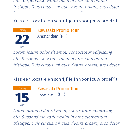
elit. Suspendisse varius enim in eros elementum
tristique. Duis cursus, mi quis viverra ornare, eros dolor
interdum nulla, ut commodo diam libero vitae erat.
Aenean faucibus nibh et justo cursus id rutrum lorem
Kies een locatie en schrijf je in voor jouw proefrit
imperdiet. Nunc ut sem vitae risus tristique posuere.
Kawasaki Promo Tour
Friday
22
Amsterdam (NH)
MAY
Lorem ipsum dolor sit amet, consectetur adipiscing
elit. Suspendisse varius enim in eros elementum
tristique. Duis cursus, mi quis viverra ornare, eros dolor
interdum nulla, ut commodo diam libero vitae erat.
Aenean faucibus nibh et justo cursus id rutrum lorem
Kies een locatie en schrijf je in voor jouw proefrit
imperdiet. Nunc ut sem vitae risus tristique posuere.
Kawasaki Promo Tour
Friday
15
IJsselstein (UT)
MAY
Lorem ipsum dolor sit amet, consectetur adipiscing
elit. Suspendisse varius enim in eros elementum
tristique. Duis cursus, mi quis viverra ornare, eros dolor
interdum nulla, ut commodo diam libero vitae erat.