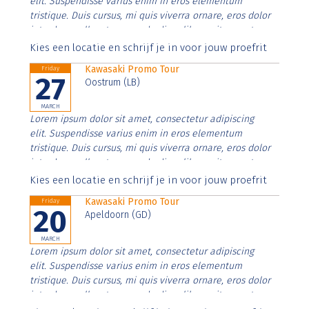
elit. Suspendisse varius enim in eros elementum
tristique. Duis cursus, mi quis viverra ornare, eros dolor
interdum nulla, ut commodo diam libero vitae erat.
Aenean faucibus nibh et justo cursus id rutrum lorem
Kies een locatie en schrijf je in voor jouw proefrit
imperdiet. Nunc ut sem vitae risus tristique posuere.
Kawasaki Promo Tour
Friday
27
Oostrum (LB)
MARCH
Lorem ipsum dolor sit amet, consectetur adipiscing
elit. Suspendisse varius enim in eros elementum
tristique. Duis cursus, mi quis viverra ornare, eros dolor
interdum nulla, ut commodo diam libero vitae erat.
Aenean faucibus nibh et justo cursus id rutrum lorem
Kies een locatie en schrijf je in voor jouw proefrit
imperdiet. Nunc ut sem vitae risus tristique posuere.
Kawasaki Promo Tour
Friday
20
Apeldoorn (GD)
MARCH
Lorem ipsum dolor sit amet, consectetur adipiscing
elit. Suspendisse varius enim in eros elementum
tristique. Duis cursus, mi quis viverra ornare, eros dolor
interdum nulla, ut commodo diam libero vitae erat.