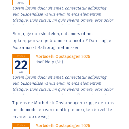
APRIL
Lorem ipsum dolor sit amet, consectetur adipiscing
elit. Suspendisse varius enim in eros elementum
tristique. Duis cursus, mi quis viverra ornare, eros dolor
interdum nulla, ut commodo diam libero vitae erat.
Aenean faucibus nibh et justo cursus id rutrum lorem
Ben jij gek op sleutelen, oldtimers of het
imperdiet. Nunc ut sem vitae risus tristique posuere.
opknappen van je brommer of motor? Dan mag je
Motormarkt Balkbrug niet missen.
Morbidelli Opstapdagen 2026
Friday
22
Hoofddorp (NH)
MAY
Lorem ipsum dolor sit amet, consectetur adipiscing
elit. Suspendisse varius enim in eros elementum
tristique. Duis cursus, mi quis viverra ornare, eros dolor
interdum nulla, ut commodo diam libero vitae erat.
Aenean faucibus nibh et justo cursus id rutrum lorem
Tijdens de Morbidelli Opstapdagen krijg je de kans
imperdiet. Nunc ut sem vitae risus tristique posuere.
om de modellen van dichtbij te bekijken én zelf te
ervaren op de weg.
Morbidelli Opstapdagen 2026
Friday