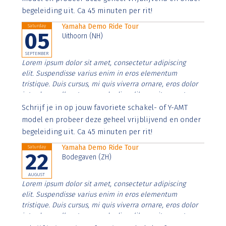
begeleiding uit. Ca 45 minuten per rit!
Yamaha Demo Ride Tour
Saturday
05
Uithoorn (NH)
SEPTEMBER
Lorem ipsum dolor sit amet, consectetur adipiscing
elit. Suspendisse varius enim in eros elementum
tristique. Duis cursus, mi quis viverra ornare, eros dolor
interdum nulla, ut commodo diam libero vitae erat.
Aenean faucibus nibh et justo cursus id rutrum lorem
Schrijf je in op jouw favoriete schakel- of Y-AMT
imperdiet. Nunc ut sem vitae risus tristique posuere.
model en probeer deze geheel vrijblijvend en onder
begeleiding uit. Ca 45 minuten per rit!
Yamaha Demo Ride Tour
Saturday
22
Bodegaven (ZH)
AUGUST
Lorem ipsum dolor sit amet, consectetur adipiscing
elit. Suspendisse varius enim in eros elementum
tristique. Duis cursus, mi quis viverra ornare, eros dolor
interdum nulla, ut commodo diam libero vitae erat.