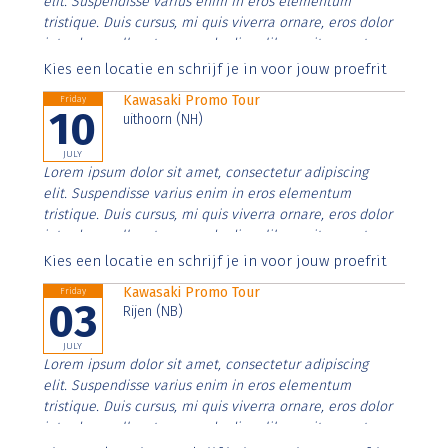
elit. Suspendisse varius enim in eros elementum
tristique. Duis cursus, mi quis viverra ornare, eros dolor
interdum nulla, ut commodo diam libero vitae erat.
Aenean faucibus nibh et justo cursus id rutrum lorem
Kies een locatie en schrijf je in voor jouw proefrit
imperdiet. Nunc ut sem vitae risus tristique posuere.
Kawasaki Promo Tour
Friday
10
uithoorn (NH)
JULY
Lorem ipsum dolor sit amet, consectetur adipiscing
elit. Suspendisse varius enim in eros elementum
tristique. Duis cursus, mi quis viverra ornare, eros dolor
interdum nulla, ut commodo diam libero vitae erat.
Aenean faucibus nibh et justo cursus id rutrum lorem
Kies een locatie en schrijf je in voor jouw proefrit
imperdiet. Nunc ut sem vitae risus tristique posuere.
Kawasaki Promo Tour
Friday
03
Rijen (NB)
JULY
Lorem ipsum dolor sit amet, consectetur adipiscing
elit. Suspendisse varius enim in eros elementum
tristique. Duis cursus, mi quis viverra ornare, eros dolor
interdum nulla, ut commodo diam libero vitae erat.