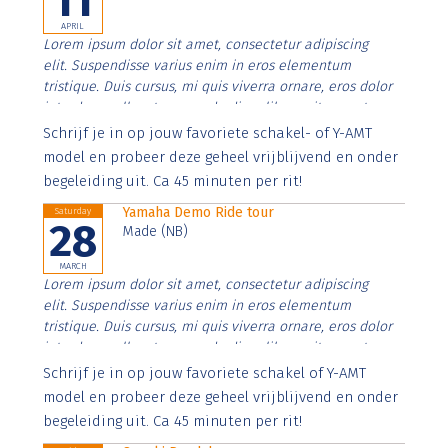
11
APRIL
Lorem ipsum dolor sit amet, consectetur adipiscing
elit. Suspendisse varius enim in eros elementum
tristique. Duis cursus, mi quis viverra ornare, eros dolor
interdum nulla, ut commodo diam libero vitae erat.
Aenean faucibus nibh et justo cursus id rutrum lorem
Schrijf je in op jouw favoriete schakel- of Y-AMT
imperdiet. Nunc ut sem vitae risus tristique posuere.
model en probeer deze geheel vrijblijvend en onder
begeleiding uit. Ca 45 minuten per rit!
Yamaha Demo Ride tour
Saturday
28
Made (NB)
MARCH
Lorem ipsum dolor sit amet, consectetur adipiscing
elit. Suspendisse varius enim in eros elementum
tristique. Duis cursus, mi quis viverra ornare, eros dolor
interdum nulla, ut commodo diam libero vitae erat.
Aenean faucibus nibh et justo cursus id rutrum lorem
Schrijf je in op jouw favoriete schakel of Y-AMT
imperdiet. Nunc ut sem vitae risus tristique posuere.
model en probeer deze geheel vrijblijvend en onder
begeleiding uit. Ca 45 minuten per rit!