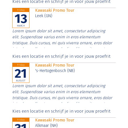
Aenean faucibus nibh et justo cursus id rutrum lorem
Kies een locatie en schrijf je in voor jouw proefrit
imperdiet. Nunc ut sem vitae risus tristique posuere.
Kawasaki Promo Tour
Friday
13
Leek (GN)
MARCH
Lorem ipsum dolor sit amet, consectetur adipiscing
elit. Suspendisse varius enim in eros elementum
tristique. Duis cursus, mi quis viverra ornare, eros dolor
interdum nulla, ut commodo diam libero vitae erat.
Aenean faucibus nibh et justo cursus id rutrum lorem
Kies een locatie en schrijf je in voor jouw proefrit
imperdiet. Nunc ut sem vitae risus tristique posuere.
Kawasaki Promo Tour
Friday
21
's-Hertogenbosch (NB)
AUGUST
Lorem ipsum dolor sit amet, consectetur adipiscing
elit. Suspendisse varius enim in eros elementum
tristique. Duis cursus, mi quis viverra ornare, eros dolor
interdum nulla, ut commodo diam libero vitae erat.
Aenean faucibus nibh et justo cursus id rutrum lorem
Kies een locatie en schrijf je in voor jouw proefrit
imperdiet. Nunc ut sem vitae risus tristique posuere.
Kawasaki Promo Tour
Friday
Alkmaar (NH)