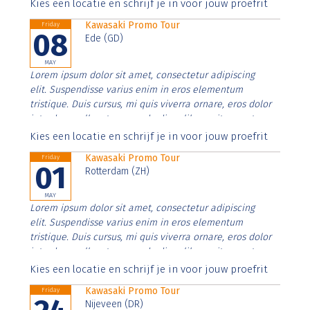
Aenean faucibus nibh et justo cursus id rutrum lorem
Kies een locatie en schrijf je in voor jouw proefrit
imperdiet. Nunc ut sem vitae risus tristique posuere.
Kawasaki Promo Tour
Friday
08
Ede (GD)
MAY
Lorem ipsum dolor sit amet, consectetur adipiscing
elit. Suspendisse varius enim in eros elementum
tristique. Duis cursus, mi quis viverra ornare, eros dolor
interdum nulla, ut commodo diam libero vitae erat.
Aenean faucibus nibh et justo cursus id rutrum lorem
Kies een locatie en schrijf je in voor jouw proefrit
imperdiet. Nunc ut sem vitae risus tristique posuere.
Kawasaki Promo Tour
Friday
01
Rotterdam (ZH)
MAY
Lorem ipsum dolor sit amet, consectetur adipiscing
elit. Suspendisse varius enim in eros elementum
tristique. Duis cursus, mi quis viverra ornare, eros dolor
interdum nulla, ut commodo diam libero vitae erat.
Aenean faucibus nibh et justo cursus id rutrum lorem
Kies een locatie en schrijf je in voor jouw proefrit
imperdiet. Nunc ut sem vitae risus tristique posuere.
Kawasaki Promo Tour
Friday
Nijeveen (DR)