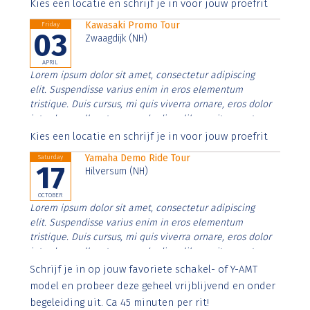
Aenean faucibus nibh et justo cursus id rutrum lorem
Kies een locatie en schrijf je in voor jouw proefrit
imperdiet. Nunc ut sem vitae risus tristique posuere.
Kawasaki Promo Tour
Friday
03
Zwaagdijk (NH)
APRIL
Lorem ipsum dolor sit amet, consectetur adipiscing
elit. Suspendisse varius enim in eros elementum
tristique. Duis cursus, mi quis viverra ornare, eros dolor
interdum nulla, ut commodo diam libero vitae erat.
Aenean faucibus nibh et justo cursus id rutrum lorem
Kies een locatie en schrijf je in voor jouw proefrit
imperdiet. Nunc ut sem vitae risus tristique posuere.
Yamaha Demo Ride Tour
Saturday
17
Hilversum (NH)
OCTOBER
Lorem ipsum dolor sit amet, consectetur adipiscing
elit. Suspendisse varius enim in eros elementum
tristique. Duis cursus, mi quis viverra ornare, eros dolor
interdum nulla, ut commodo diam libero vitae erat.
Aenean faucibus nibh et justo cursus id rutrum lorem
Schrijf je in op jouw favoriete schakel- of Y-AMT
imperdiet. Nunc ut sem vitae risus tristique posuere.
model en probeer deze geheel vrijblijvend en onder
begeleiding uit. Ca 45 minuten per rit!