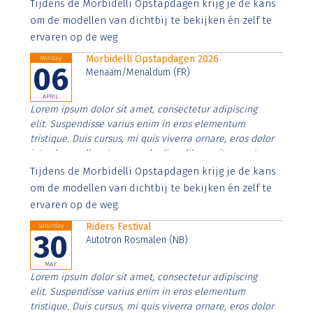
Aenean faucibus nibh et justo cursus id rutrum lorem
Tijdens de Morbidelli Opstapdagen krijg je de kans
imperdiet. Nunc ut sem vitae risus tristique posuere.
om de modellen van dichtbij te bekijken én zelf te
ervaren op de weg
Morbidelli Opstapdagen 2026
Monday
06
Menaam/Menaldum (FR)
APRIL
Lorem ipsum dolor sit amet, consectetur adipiscing
elit. Suspendisse varius enim in eros elementum
tristique. Duis cursus, mi quis viverra ornare, eros dolor
interdum nulla, ut commodo diam libero vitae erat.
Aenean faucibus nibh et justo cursus id rutrum lorem
Tijdens de Morbidelli Opstapdagen krijg je de kans
imperdiet. Nunc ut sem vitae risus tristique posuere.
om de modellen van dichtbij te bekijken én zelf te
ervaren op de weg.
Riders Festival
Saturday
30
Autotron Rosmalen (NB)
MAY
Lorem ipsum dolor sit amet, consectetur adipiscing
elit. Suspendisse varius enim in eros elementum
tristique. Duis cursus, mi quis viverra ornare, eros dolor