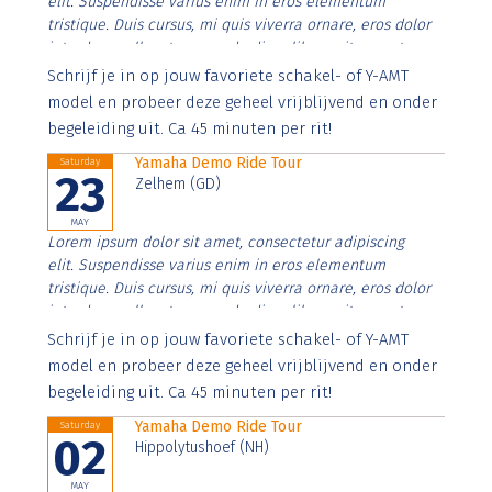
elit. Suspendisse varius enim in eros elementum
tristique. Duis cursus, mi quis viverra ornare, eros dolor
interdum nulla, ut commodo diam libero vitae erat.
Aenean faucibus nibh et justo cursus id rutrum lorem
Schrijf je in op jouw favoriete schakel- of Y-AMT
imperdiet. Nunc ut sem vitae risus tristique posuere.
model en probeer deze geheel vrijblijvend en onder
begeleiding uit. Ca 45 minuten per rit!
Yamaha Demo Ride Tour
Saturday
23
Zelhem (GD)
MAY
Lorem ipsum dolor sit amet, consectetur adipiscing
elit. Suspendisse varius enim in eros elementum
tristique. Duis cursus, mi quis viverra ornare, eros dolor
interdum nulla, ut commodo diam libero vitae erat.
Aenean faucibus nibh et justo cursus id rutrum lorem
Schrijf je in op jouw favoriete schakel- of Y-AMT
imperdiet. Nunc ut sem vitae risus tristique posuere.
model en probeer deze geheel vrijblijvend en onder
begeleiding uit. Ca 45 minuten per rit!
Yamaha Demo Ride Tour
Saturday
02
Hippolytushoef (NH)
MAY