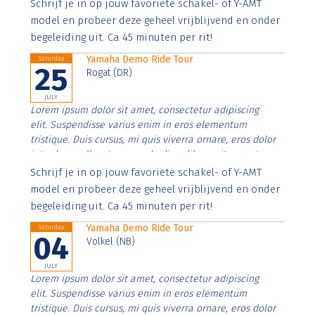
Aenean faucibus nibh et justo cursus id rutrum lorem
Schrijf je in op jouw favoriete schakel- of Y-AMT
imperdiet. Nunc ut sem vitae risus tristique posuere.
model en probeer deze geheel vrijblijvend en onder
begeleiding uit. Ca 45 minuten per rit!
Yamaha Demo Ride Tour
Saturday
25
Rogat (DR)
JULY
Lorem ipsum dolor sit amet, consectetur adipiscing
elit. Suspendisse varius enim in eros elementum
tristique. Duis cursus, mi quis viverra ornare, eros dolor
interdum nulla, ut commodo diam libero vitae erat.
Aenean faucibus nibh et justo cursus id rutrum lorem
Schrijf je in op jouw favoriete schakel- of Y-AMT
imperdiet. Nunc ut sem vitae risus tristique posuere.
model en probeer deze geheel vrijblijvend en onder
begeleiding uit. Ca 45 minuten per rit!
Yamaha Demo Ride Tour
Saturday
04
Volkel (NB)
JULY
Lorem ipsum dolor sit amet, consectetur adipiscing
elit. Suspendisse varius enim in eros elementum
tristique. Duis cursus, mi quis viverra ornare, eros dolor