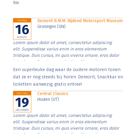
Xxx
Demorit R.M.M. Rijdend Motorsport Museum
Sunday
16
Groningen (GN)
AUGUST
Lorem ipsum dolor sit amet, consectetur adipiscing
elit. Suspendisse varius enim in eros elementum
tristique. Duis cursus, mi quis viverra ornare, eros dolor
interdum nulla, ut commodo diam libero vitae erat.
Aenean faucibus nibh et justo cursus id rutrum lorem
Een superleuke dag waar de oudere motoren tonen
imperdiet. Nunc ut sem vitae risus tristique posuere.
dat ze er nog steeds bij horen. Demorit, Snackkar en
toiletten aanwezig, gratis entree!
Central Classics
Saturday
19
Houten (UT)
DECEMBER
Lorem ipsum dolor sit amet, consectetur adipiscing
elit. Suspendisse varius enim in eros elementum
tristique. Duis cursus, mi quis viverra ornare, eros dolor
interdum nulla, ut commodo diam libero vitae erat.