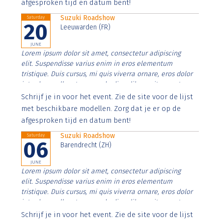
afgesproken tijd en datum bent!
Suzuki Roadshow
Saturday
20
Leeuwarden (FR)
JUNE
Lorem ipsum dolor sit amet, consectetur adipiscing
elit. Suspendisse varius enim in eros elementum
tristique. Duis cursus, mi quis viverra ornare, eros dolor
interdum nulla, ut commodo diam libero vitae erat.
Aenean faucibus nibh et justo cursus id rutrum lorem
Schrijf je in voor het event. Zie de site voor de lijst
imperdiet. Nunc ut sem vitae risus tristique posuere.
met beschikbare modellen. Zorg dat je er op de
afgesproken tijd en datum bent!
Suzuki Roadshow
Saturday
06
Barendrecht (ZH)
JUNE
Lorem ipsum dolor sit amet, consectetur adipiscing
elit. Suspendisse varius enim in eros elementum
tristique. Duis cursus, mi quis viverra ornare, eros dolor
interdum nulla, ut commodo diam libero vitae erat.
Aenean faucibus nibh et justo cursus id rutrum lorem
Schrijf je in voor het event. Zie de site voor de lijst