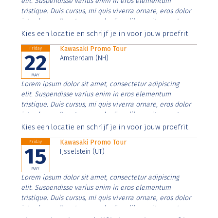
elit. Suspendisse varius enim in eros elementum
tristique. Duis cursus, mi quis viverra ornare, eros dolor
interdum nulla, ut commodo diam libero vitae erat.
Aenean faucibus nibh et justo cursus id rutrum lorem
Kies een locatie en schrijf je in voor jouw proefrit
imperdiet. Nunc ut sem vitae risus tristique posuere.
Kawasaki Promo Tour
Friday
22
Amsterdam (NH)
MAY
Lorem ipsum dolor sit amet, consectetur adipiscing
elit. Suspendisse varius enim in eros elementum
tristique. Duis cursus, mi quis viverra ornare, eros dolor
interdum nulla, ut commodo diam libero vitae erat.
Aenean faucibus nibh et justo cursus id rutrum lorem
Kies een locatie en schrijf je in voor jouw proefrit
imperdiet. Nunc ut sem vitae risus tristique posuere.
Kawasaki Promo Tour
Friday
15
IJsselstein (UT)
MAY
Lorem ipsum dolor sit amet, consectetur adipiscing
elit. Suspendisse varius enim in eros elementum
tristique. Duis cursus, mi quis viverra ornare, eros dolor
interdum nulla, ut commodo diam libero vitae erat.