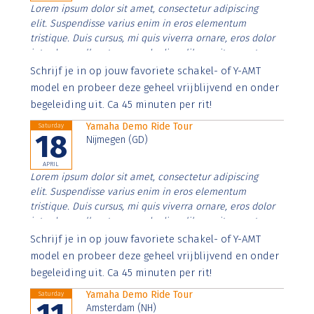
Lorem ipsum dolor sit amet, consectetur adipiscing
elit. Suspendisse varius enim in eros elementum
tristique. Duis cursus, mi quis viverra ornare, eros dolor
interdum nulla, ut commodo diam libero vitae erat.
Aenean faucibus nibh et justo cursus id rutrum lorem
Schrijf je in op jouw favoriete schakel- of Y-AMT
imperdiet. Nunc ut sem vitae risus tristique posuere.
model en probeer deze geheel vrijblijvend en onder
begeleiding uit. Ca 45 minuten per rit!
Yamaha Demo Ride Tour
Saturday
18
Nijmegen (GD)
APRIL
Lorem ipsum dolor sit amet, consectetur adipiscing
elit. Suspendisse varius enim in eros elementum
tristique. Duis cursus, mi quis viverra ornare, eros dolor
interdum nulla, ut commodo diam libero vitae erat.
Aenean faucibus nibh et justo cursus id rutrum lorem
Schrijf je in op jouw favoriete schakel- of Y-AMT
imperdiet. Nunc ut sem vitae risus tristique posuere.
model en probeer deze geheel vrijblijvend en onder
begeleiding uit. Ca 45 minuten per rit!
Yamaha Demo Ride Tour
Saturday
Amsterdam (NH)