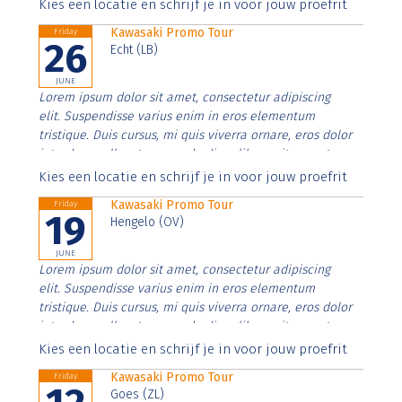
Aenean faucibus nibh et justo cursus id rutrum lorem
Kies een locatie en schrijf je in voor jouw proefrit
imperdiet. Nunc ut sem vitae risus tristique posuere.
Kawasaki Promo Tour
Friday
26
Echt (LB)
JUNE
Lorem ipsum dolor sit amet, consectetur adipiscing
elit. Suspendisse varius enim in eros elementum
tristique. Duis cursus, mi quis viverra ornare, eros dolor
interdum nulla, ut commodo diam libero vitae erat.
Aenean faucibus nibh et justo cursus id rutrum lorem
Kies een locatie en schrijf je in voor jouw proefrit
imperdiet. Nunc ut sem vitae risus tristique posuere.
Kawasaki Promo Tour
Friday
19
Hengelo (OV)
JUNE
Lorem ipsum dolor sit amet, consectetur adipiscing
elit. Suspendisse varius enim in eros elementum
tristique. Duis cursus, mi quis viverra ornare, eros dolor
interdum nulla, ut commodo diam libero vitae erat.
Aenean faucibus nibh et justo cursus id rutrum lorem
Kies een locatie en schrijf je in voor jouw proefrit
imperdiet. Nunc ut sem vitae risus tristique posuere.
Kawasaki Promo Tour
Friday
Goes (ZL)