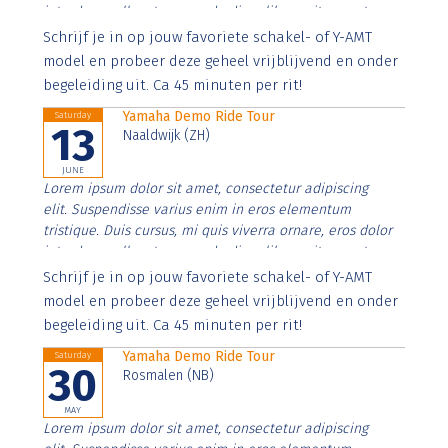
interdum nulla, ut commodo diam libero vitae erat.
Aenean faucibus nibh et justo cursus id rutrum lorem
Schrijf je in op jouw favoriete schakel- of Y-AMT
imperdiet. Nunc ut sem vitae risus tristique posuere.
model en probeer deze geheel vrijblijvend en onder
begeleiding uit. Ca 45 minuten per rit!
Yamaha Demo Ride Tour
Saturday
13
Naaldwijk (ZH)
JUNE
Lorem ipsum dolor sit amet, consectetur adipiscing
elit. Suspendisse varius enim in eros elementum
tristique. Duis cursus, mi quis viverra ornare, eros dolor
interdum nulla, ut commodo diam libero vitae erat.
Aenean faucibus nibh et justo cursus id rutrum lorem
Schrijf je in op jouw favoriete schakel- of Y-AMT
imperdiet. Nunc ut sem vitae risus tristique posuere.
model en probeer deze geheel vrijblijvend en onder
begeleiding uit. Ca 45 minuten per rit!
Yamaha Demo Ride Tour
Saturday
30
Rosmalen (NB)
MAY
Lorem ipsum dolor sit amet, consectetur adipiscing