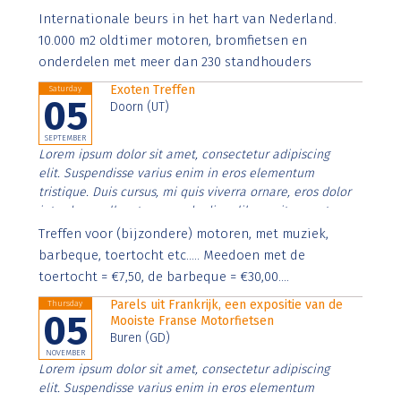
Aenean faucibus nibh et justo cursus id rutrum lorem
Internationale beurs in het hart van Nederland.
imperdiet. Nunc ut sem vitae risus tristique posuere.
10.000 m2 oldtimer motoren, bromfietsen en
onderdelen met meer dan 230 standhouders
Exoten Treffen
Saturday
05
Doorn (UT)
SEPTEMBER
Lorem ipsum dolor sit amet, consectetur adipiscing
elit. Suspendisse varius enim in eros elementum
tristique. Duis cursus, mi quis viverra ornare, eros dolor
interdum nulla, ut commodo diam libero vitae erat.
Aenean faucibus nibh et justo cursus id rutrum lorem
Treffen voor (bijzondere) motoren, met muziek,
imperdiet. Nunc ut sem vitae risus tristique posuere.
barbeque, toertocht etc..... Meedoen met de
toertocht = €7,50, de barbeque = €30,00....
Parels uit Frankrijk, een expositie van de
Thursday
05
Mooiste Franse Motorfietsen
Buren (GD)
NOVEMBER
Lorem ipsum dolor sit amet, consectetur adipiscing
elit. Suspendisse varius enim in eros elementum