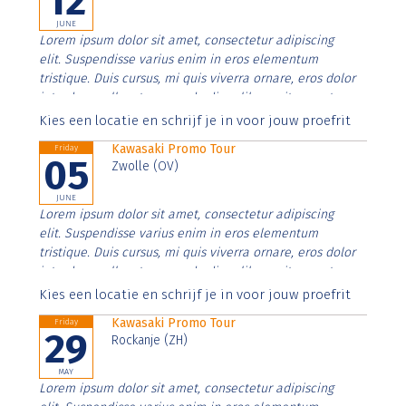
12
JUNE
Lorem ipsum dolor sit amet, consectetur adipiscing
elit. Suspendisse varius enim in eros elementum
tristique. Duis cursus, mi quis viverra ornare, eros dolor
interdum nulla, ut commodo diam libero vitae erat.
Aenean faucibus nibh et justo cursus id rutrum lorem
Kies een locatie en schrijf je in voor jouw proefrit
imperdiet. Nunc ut sem vitae risus tristique posuere.
Kawasaki Promo Tour
Friday
05
Zwolle (OV)
JUNE
Lorem ipsum dolor sit amet, consectetur adipiscing
elit. Suspendisse varius enim in eros elementum
tristique. Duis cursus, mi quis viverra ornare, eros dolor
interdum nulla, ut commodo diam libero vitae erat.
Aenean faucibus nibh et justo cursus id rutrum lorem
Kies een locatie en schrijf je in voor jouw proefrit
imperdiet. Nunc ut sem vitae risus tristique posuere.
Kawasaki Promo Tour
Friday
29
Rockanje (ZH)
MAY
Lorem ipsum dolor sit amet, consectetur adipiscing