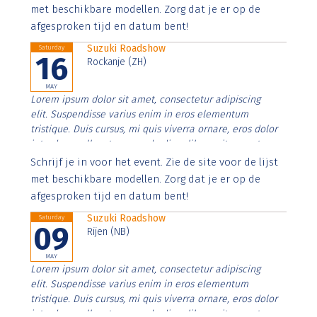
imperdiet. Nunc ut sem vitae risus tristique posuere.
met beschikbare modellen. Zorg dat je er op de
afgesproken tijd en datum bent!
Suzuki Roadshow
Saturday
16
Rockanje (ZH)
MAY
Lorem ipsum dolor sit amet, consectetur adipiscing
elit. Suspendisse varius enim in eros elementum
tristique. Duis cursus, mi quis viverra ornare, eros dolor
interdum nulla, ut commodo diam libero vitae erat.
Aenean faucibus nibh et justo cursus id rutrum lorem
Schrijf je in voor het event. Zie de site voor de lijst
imperdiet. Nunc ut sem vitae risus tristique posuere.
met beschikbare modellen. Zorg dat je er op de
afgesproken tijd en datum bent!
Suzuki Roadshow
Saturday
09
Rijen (NB)
MAY
Lorem ipsum dolor sit amet, consectetur adipiscing
elit. Suspendisse varius enim in eros elementum
tristique. Duis cursus, mi quis viverra ornare, eros dolor
interdum nulla, ut commodo diam libero vitae erat.