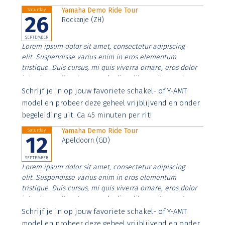
Yamaha Demo Ride Tour
Saturday
26
Rockanje (ZH)
SEPTEMBER
Lorem ipsum dolor sit amet, consectetur adipiscing
elit. Suspendisse varius enim in eros elementum
tristique. Duis cursus, mi quis viverra ornare, eros dolor
interdum nulla, ut commodo diam libero vitae erat.
Aenean faucibus nibh et justo cursus id rutrum lorem
Schrijf je in op jouw favoriete schakel- of Y-AMT
imperdiet. Nunc ut sem vitae risus tristique posuere.
model en probeer deze geheel vrijblijvend en onder
begeleiding uit. Ca 45 minuten per rit!
Yamaha Demo Ride Tour
Saturday
12
Apeldoorn (GD)
SEPTEMBER
Lorem ipsum dolor sit amet, consectetur adipiscing
elit. Suspendisse varius enim in eros elementum
tristique. Duis cursus, mi quis viverra ornare, eros dolor
interdum nulla, ut commodo diam libero vitae erat.
Aenean faucibus nibh et justo cursus id rutrum lorem
Schrijf je in op jouw favoriete schakel- of Y-AMT
imperdiet. Nunc ut sem vitae risus tristique posuere.
model en probeer deze geheel vrijblijvend en onder