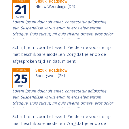
Susuki Roadshow
Friday
21
NIeuw Weerdinge (DR)
AUGUST
Lorem ipsum dolor sit amet, consectetur adipiscing
elit. Suspendisse varius enim in eros elementum
tristique. Duis cursus, mi quis viverra ornare, eros dolor
interdum nulla, ut commodo diam libero vitae erat.
Aenean faucibus nibh et justo cursus id rutrum lorem
Schrijf je in voor het event. Zie de site voor de lijst
imperdiet. Nunc ut sem vitae risus tristique posuere.
met beschikbare modellen. Zorg dat je er op de
afgesproken tijd en datum bent!
Suzuki Roadshow
Saturday
25
Bodegraven (ZH)
JULY
Lorem ipsum dolor sit amet, consectetur adipiscing
elit. Suspendisse varius enim in eros elementum
tristique. Duis cursus, mi quis viverra ornare, eros dolor
interdum nulla, ut commodo diam libero vitae erat.
Aenean faucibus nibh et justo cursus id rutrum lorem
Schrijf je in voor het event. Zie de site voor de lijst
imperdiet. Nunc ut sem vitae risus tristique posuere.
met beschikbare modellen. Zorg dat je er op de