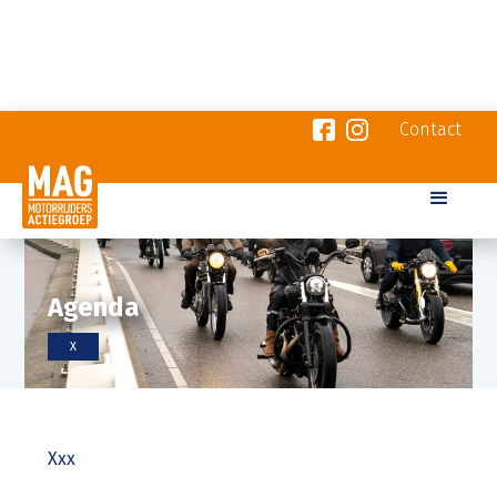
Contact
Agenda
X
Xxx