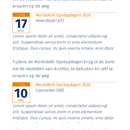
ervaren op de weg.
Morbidelli Opstapdagen 2026
Friday
17
Amersfoort (UT)
APRIL
Lorem ipsum dolor sit amet, consectetur adipiscing
elit. Suspendisse varius enim in eros elementum
tristique. Duis cursus, mi quis viverra ornare, eros dolor
interdum nulla, ut commodo diam libero vitae erat.
Aenean faucibus nibh et justo cursus id rutrum lorem
Tijdens de Morbidelli Opstapdagen krijg je de kans
imperdiet. Nunc ut sem vitae risus tristique posuere.
om de modellen van dichtbij te bekijken én zelf te
ervaren op de weg
Morbidelli Opstapdagen 2026
Friday
10
Coevorden (DR)
APRIL
Lorem ipsum dolor sit amet, consectetur adipiscing
elit. Suspendisse varius enim in eros elementum
tristique. Duis cursus, mi quis viverra ornare, eros dolor
interdum nulla, ut commodo diam libero vitae erat.