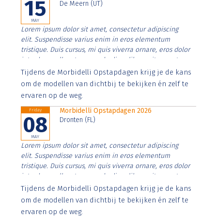
15
De Meern (UT)
MAY
Lorem ipsum dolor sit amet, consectetur adipiscing
elit. Suspendisse varius enim in eros elementum
tristique. Duis cursus, mi quis viverra ornare, eros dolor
interdum nulla, ut commodo diam libero vitae erat.
Aenean faucibus nibh et justo cursus id rutrum lorem
Tijdens de Morbidelli Opstapdagen krijg je de kans
imperdiet. Nunc ut sem vitae risus tristique posuere.
om de modellen van dichtbij te bekijken én zelf te
ervaren op de weg.
Morbidelli Opstapdagen 2026
Friday
08
Dronten (FL)
MAY
Lorem ipsum dolor sit amet, consectetur adipiscing
elit. Suspendisse varius enim in eros elementum
tristique. Duis cursus, mi quis viverra ornare, eros dolor
interdum nulla, ut commodo diam libero vitae erat.
Aenean faucibus nibh et justo cursus id rutrum lorem
Tijdens de Morbidelli Opstapdagen krijg je de kans
imperdiet. Nunc ut sem vitae risus tristique posuere.
om de modellen van dichtbij te bekijken én zelf te
ervaren op de weg.