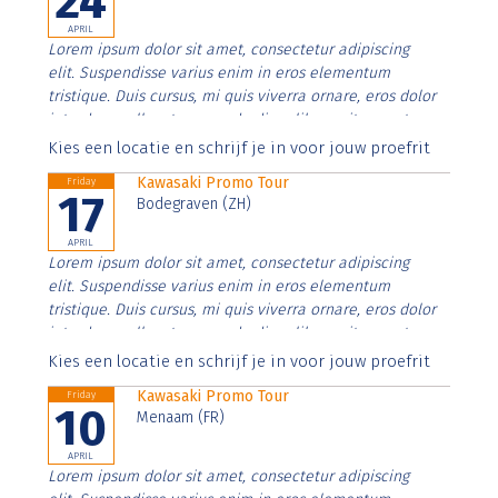
24
APRIL
Lorem ipsum dolor sit amet, consectetur adipiscing
elit. Suspendisse varius enim in eros elementum
tristique. Duis cursus, mi quis viverra ornare, eros dolor
interdum nulla, ut commodo diam libero vitae erat.
Aenean faucibus nibh et justo cursus id rutrum lorem
Kies een locatie en schrijf je in voor jouw proefrit
imperdiet. Nunc ut sem vitae risus tristique posuere.
Kawasaki Promo Tour
Friday
17
Bodegraven (ZH)
APRIL
Lorem ipsum dolor sit amet, consectetur adipiscing
elit. Suspendisse varius enim in eros elementum
tristique. Duis cursus, mi quis viverra ornare, eros dolor
interdum nulla, ut commodo diam libero vitae erat.
Aenean faucibus nibh et justo cursus id rutrum lorem
Kies een locatie en schrijf je in voor jouw proefrit
imperdiet. Nunc ut sem vitae risus tristique posuere.
Kawasaki Promo Tour
Friday
10
Menaam (FR)
APRIL
Lorem ipsum dolor sit amet, consectetur adipiscing