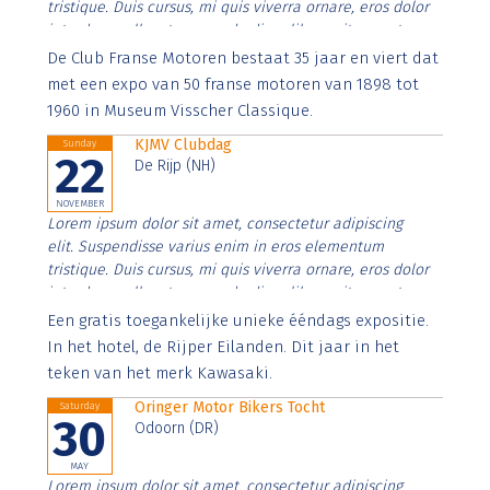
tristique. Duis cursus, mi quis viverra ornare, eros dolor
interdum nulla, ut commodo diam libero vitae erat.
Aenean faucibus nibh et justo cursus id rutrum lorem
De Club Franse Motoren bestaat 35 jaar en viert dat
imperdiet. Nunc ut sem vitae risus tristique posuere.
met een expo van 50 franse motoren van 1898 tot
1960 in Museum Visscher Classique.
KJMV Clubdag
Sunday
22
De Rijp (NH)
NOVEMBER
Lorem ipsum dolor sit amet, consectetur adipiscing
elit. Suspendisse varius enim in eros elementum
tristique. Duis cursus, mi quis viverra ornare, eros dolor
interdum nulla, ut commodo diam libero vitae erat.
Aenean faucibus nibh et justo cursus id rutrum lorem
Een gratis toegankelijke unieke ééndags expositie.
imperdiet. Nunc ut sem vitae risus tristique posuere.
In het hotel, de Rijper Eilanden. Dit jaar in het
teken van het merk Kawasaki.
Oringer Motor Bikers Tocht
Saturday
30
Odoorn (DR)
MAY
Lorem ipsum dolor sit amet, consectetur adipiscing