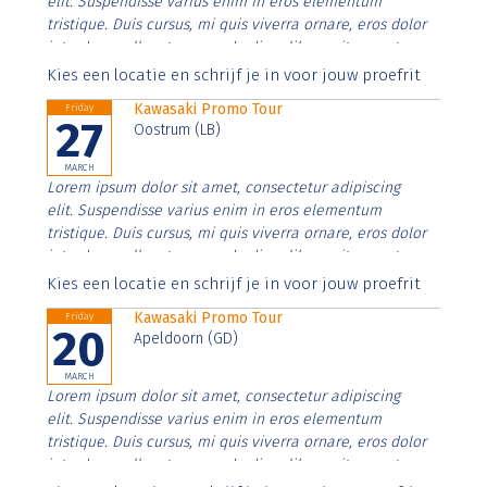
elit. Suspendisse varius enim in eros elementum
tristique. Duis cursus, mi quis viverra ornare, eros dolor
interdum nulla, ut commodo diam libero vitae erat.
Aenean faucibus nibh et justo cursus id rutrum lorem
Kies een locatie en schrijf je in voor jouw proefrit
imperdiet. Nunc ut sem vitae risus tristique posuere.
Kawasaki Promo Tour
Friday
27
Oostrum (LB)
MARCH
Lorem ipsum dolor sit amet, consectetur adipiscing
elit. Suspendisse varius enim in eros elementum
tristique. Duis cursus, mi quis viverra ornare, eros dolor
interdum nulla, ut commodo diam libero vitae erat.
Aenean faucibus nibh et justo cursus id rutrum lorem
Kies een locatie en schrijf je in voor jouw proefrit
imperdiet. Nunc ut sem vitae risus tristique posuere.
Kawasaki Promo Tour
Friday
20
Apeldoorn (GD)
MARCH
Lorem ipsum dolor sit amet, consectetur adipiscing
elit. Suspendisse varius enim in eros elementum
tristique. Duis cursus, mi quis viverra ornare, eros dolor
interdum nulla, ut commodo diam libero vitae erat.