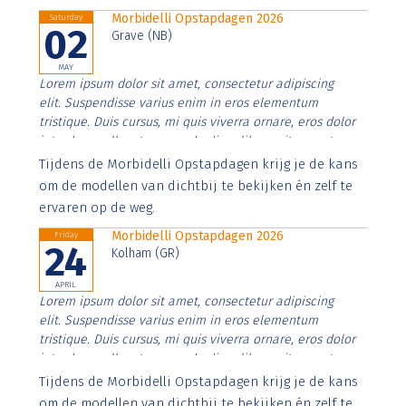
Morbidelli Opstapdagen 2026
Saturday
02
Grave (NB)
MAY
Lorem ipsum dolor sit amet, consectetur adipiscing
elit. Suspendisse varius enim in eros elementum
tristique. Duis cursus, mi quis viverra ornare, eros dolor
interdum nulla, ut commodo diam libero vitae erat.
Aenean faucibus nibh et justo cursus id rutrum lorem
Tijdens de Morbidelli Opstapdagen krijg je de kans
imperdiet. Nunc ut sem vitae risus tristique posuere.
om de modellen van dichtbij te bekijken én zelf te
ervaren op de weg.
Morbidelli Opstapdagen 2026
Friday
24
Kolham (GR)
APRIL
Lorem ipsum dolor sit amet, consectetur adipiscing
elit. Suspendisse varius enim in eros elementum
tristique. Duis cursus, mi quis viverra ornare, eros dolor
interdum nulla, ut commodo diam libero vitae erat.
Aenean faucibus nibh et justo cursus id rutrum lorem
Tijdens de Morbidelli Opstapdagen krijg je de kans
imperdiet. Nunc ut sem vitae risus tristique posuere.
om de modellen van dichtbij te bekijken én zelf te