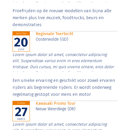
interdum nulla, ut commodo diam libero vitae erat.
Aenean faucibus nibh et justo cursus id rutrum lorem
Proefrijden op de nieuwe modellen van bijna alle
imperdiet. Nunc ut sem vitae risus tristique posuere.
merken plus live muziek, foodtrucks, beurs en
demonstraties
Regionale Toertocht
Saturday
20
Oosterwolde (GD)
JUNE
Lorem ipsum dolor sit amet, consectetur adipiscing
elit. Suspendisse varius enim in eros elementum
tristique. Duis cursus, mi quis viverra ornare, eros dolor
interdum nulla, ut commodo diam libero vitae erat.
Aenean faucibus nibh et justo cursus id rutrum lorem
Een unieke ervaring en geschikt voor zowel ervaren
imperdiet. Nunc ut sem vitae risus tristique posuere.
rijders als beginnende rijders. Er wordt onderweg
regelmatig gestopt voor mens en motor.
Kawasaki Promo Tour
Friday
27
Nieuw Weerdinge (DR)
MARCH
Lorem ipsum dolor sit amet, consectetur adipiscing