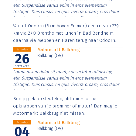
elit. Suspendisse varius enim in eros elementum
tristique. Duis cursus, mi quis viverra ornare, eros dolor
interdum nulla, ut commodo diam libero vitae erat.
Aenean faucibus nibh et justo cursus id rutrum lorem
Vanuit Odoorn (8km boven Emmen) een rit van 239
imperdiet. Nunc ut sem vitae risus tristique posuere.
km via Z/O Drenthe met lunch in Bad Bendheim,
daarna via Meppen en Haren terug naar Odoorn.
Motormarkt Balkbrug
Saturday
26
Balkbrug (OV)
SEPTEMBER
Lorem ipsum dolor sit amet, consectetur adipiscing
elit. Suspendisse varius enim in eros elementum
tristique. Duis cursus, mi quis viverra ornare, eros dolor
interdum nulla, ut commodo diam libero vitae erat.
Aenean faucibus nibh et justo cursus id rutrum lorem
Ben jij gek op sleutelen, oldtimers of het
imperdiet. Nunc ut sem vitae risus tristique posuere.
opknappen van je brommer of motor? Dan mag je
Motormarkt Balkbrug niet missen.
Motormarkt Balkbrug
Saturday
04
Balkbrug (OV)