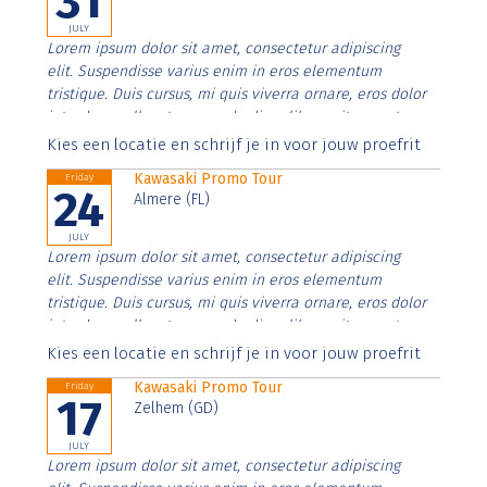
31
JULY
Lorem ipsum dolor sit amet, consectetur adipiscing
elit. Suspendisse varius enim in eros elementum
tristique. Duis cursus, mi quis viverra ornare, eros dolor
interdum nulla, ut commodo diam libero vitae erat.
Aenean faucibus nibh et justo cursus id rutrum lorem
Kies een locatie en schrijf je in voor jouw proefrit
imperdiet. Nunc ut sem vitae risus tristique posuere.
Kawasaki Promo Tour
Friday
24
Almere (FL)
JULY
Lorem ipsum dolor sit amet, consectetur adipiscing
elit. Suspendisse varius enim in eros elementum
tristique. Duis cursus, mi quis viverra ornare, eros dolor
interdum nulla, ut commodo diam libero vitae erat.
Aenean faucibus nibh et justo cursus id rutrum lorem
Kies een locatie en schrijf je in voor jouw proefrit
imperdiet. Nunc ut sem vitae risus tristique posuere.
Kawasaki Promo Tour
Friday
17
Zelhem (GD)
JULY
Lorem ipsum dolor sit amet, consectetur adipiscing