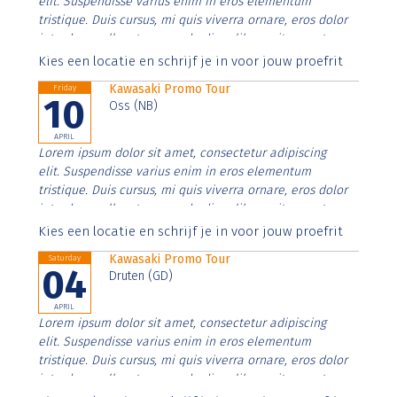
elit. Suspendisse varius enim in eros elementum
tristique. Duis cursus, mi quis viverra ornare, eros dolor
interdum nulla, ut commodo diam libero vitae erat.
Aenean faucibus nibh et justo cursus id rutrum lorem
Kies een locatie en schrijf je in voor jouw proefrit
imperdiet. Nunc ut sem vitae risus tristique posuere.
Kawasaki Promo Tour
Friday
10
Oss (NB)
APRIL
Lorem ipsum dolor sit amet, consectetur adipiscing
elit. Suspendisse varius enim in eros elementum
tristique. Duis cursus, mi quis viverra ornare, eros dolor
interdum nulla, ut commodo diam libero vitae erat.
Aenean faucibus nibh et justo cursus id rutrum lorem
Kies een locatie en schrijf je in voor jouw proefrit
imperdiet. Nunc ut sem vitae risus tristique posuere.
Kawasaki Promo Tour
Saturday
04
Druten (GD)
APRIL
Lorem ipsum dolor sit amet, consectetur adipiscing
elit. Suspendisse varius enim in eros elementum
tristique. Duis cursus, mi quis viverra ornare, eros dolor
interdum nulla, ut commodo diam libero vitae erat.