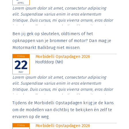
APRIL
Lorem ipsum dolor sit amet, consectetur adipiscing
elit. Suspendisse varius enim in eros elementum
tristique. Duis cursus, mi quis viverra ornare, eros dolor
interdum nulla, ut commodo diam libero vitae erat.
Aenean faucibus nibh et justo cursus id rutrum lorem
Ben jij gek op sleutelen, oldtimers of het
imperdiet. Nunc ut sem vitae risus tristique posuere.
opknappen van je brommer of motor? Dan mag je
Motormarkt Balkbrug niet missen.
Morbidelli Opstapdagen 2026
Friday
22
Hoofddorp (NH)
MAY
Lorem ipsum dolor sit amet, consectetur adipiscing
elit. Suspendisse varius enim in eros elementum
tristique. Duis cursus, mi quis viverra ornare, eros dolor
interdum nulla, ut commodo diam libero vitae erat.
Aenean faucibus nibh et justo cursus id rutrum lorem
Tijdens de Morbidelli Opstapdagen krijg je de kans
imperdiet. Nunc ut sem vitae risus tristique posuere.
om de modellen van dichtbij te bekijken én zelf te
ervaren op de weg.
Morbidelli Opstapdagen 2026
Friday