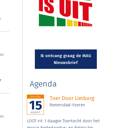
n
mi
Ik ontvang graag de MAG
Nieuwsbrief
r
Agenda
Saturday
Toer Door Limburg
15
Remersdaal-Voeren
AUGUST
mi
LOOT-rit: 1 daagse Toertocht door het
mooie Nederlandse- en Belgische