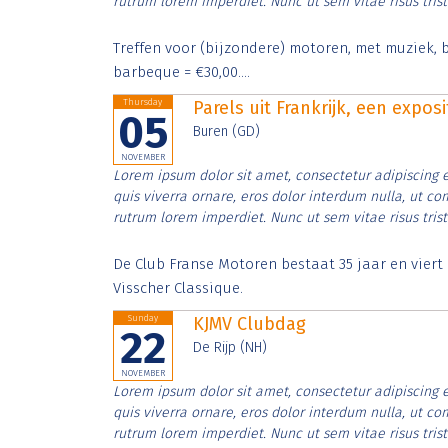
rutrum lorem imperdiet. Nunc ut sem vitae risus tris
Treffen voor (bijzondere) motoren, met muziek, b
barbeque = €30,00....
Thursday
Parels uit Frankrijk, een expos
05
Buren (GD)
NOVEMBER
Lorem ipsum dolor sit amet, consectetur adipiscing e
quis viverra ornare, eros dolor interdum nulla, ut c
rutrum lorem imperdiet. Nunc ut sem vitae risus tris
De Club Franse Motoren bestaat 35 jaar en vier
Visscher Classique.
Sunday
KJMV Clubdag
22
De Rijp (NH)
NOVEMBER
Lorem ipsum dolor sit amet, consectetur adipiscing e
quis viverra ornare, eros dolor interdum nulla, ut c
rutrum lorem imperdiet. Nunc ut sem vitae risus tris