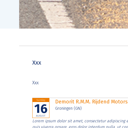
Xxx
Xxx
Sunday
Demorit R.M.M. Rijdend Moto
16
Groningen (GN)
AUGUST
Lorem ipsum dolor sit amet, consectetur adipiscing e
quis viverra ornare, eros dolor interdum nulla, ut c