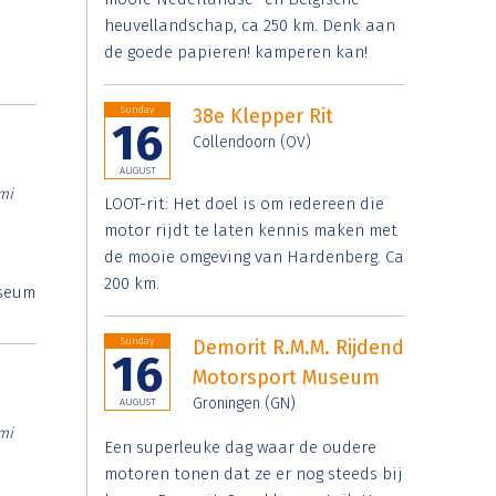
heuvellandschap, ca 250 km. Denk aan
de goede papieren! kamperen kan!
Sunday
38e Klepper Rit
16
Collendoorn (OV)
AUGUST
mi
LOOT-rit: Het doel is om iedereen die
motor rijdt te laten kennis maken met
de mooie omgeving van Hardenberg. Ca
200 km.
useum
Sunday
Demorit R.M.M. Rijdend
16
Motorsport Museum
Groningen (GN)
AUGUST
mi
Een superleuke dag waar de oudere
motoren tonen dat ze er nog steeds bij