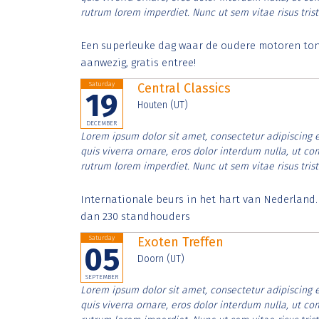
rutrum lorem imperdiet. Nunc ut sem vitae risus tris
Een superleuke dag waar de oudere motoren tonen
aanwezig, gratis entree!
Saturday
Central Classics
19
Houten (UT)
DECEMBER
Lorem ipsum dolor sit amet, consectetur adipiscing e
quis viverra ornare, eros dolor interdum nulla, ut c
rutrum lorem imperdiet. Nunc ut sem vitae risus tris
Internationale beurs in het hart van Nederland
dan 230 standhouders
Saturday
Exoten Treffen
05
Doorn (UT)
SEPTEMBER
Lorem ipsum dolor sit amet, consectetur adipiscing e
quis viverra ornare, eros dolor interdum nulla, ut c