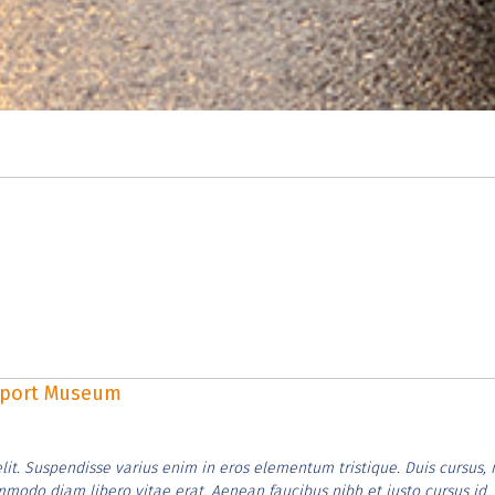
rsport Museum
lit. Suspendisse varius enim in eros elementum tristique. Duis cursus, 
ommodo diam libero vitae erat. Aenean faucibus nibh et justo cursus id