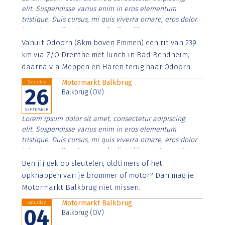
elit. Suspendisse varius enim in eros elementum
tristique. Duis cursus, mi quis viverra ornare, eros dolor
interdum nulla, ut commodo diam libero vitae erat.
Aenean faucibus nibh et justo cursus id rutrum lorem
Vanuit Odoorn (8km boven Emmen) een rit van 239
imperdiet. Nunc ut sem vitae risus tristique posuere.
km via Z/O Drenthe met lunch in Bad Bendheim,
daarna via Meppen en Haren terug naar Odoorn.
Motormarkt Balkbrug
Saturday
26
Balkbrug (OV)
SEPTEMBER
Lorem ipsum dolor sit amet, consectetur adipiscing
elit. Suspendisse varius enim in eros elementum
tristique. Duis cursus, mi quis viverra ornare, eros dolor
interdum nulla, ut commodo diam libero vitae erat.
Aenean faucibus nibh et justo cursus id rutrum lorem
Ben jij gek op sleutelen, oldtimers of het
imperdiet. Nunc ut sem vitae risus tristique posuere.
opknappen van je brommer of motor? Dan mag je
Motormarkt Balkbrug niet missen.
Motormarkt Balkbrug
Saturday
04
Balkbrug (OV)