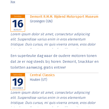
Xxx
Demorit R.M.M. Rijdend Motorsport Museum
Sunday
16
Groningen (GN)
AUGUST
Lorem ipsum dolor sit amet, consectetur adipiscing
elit. Suspendisse varius enim in eros elementum
tristique. Duis cursus, mi quis viverra ornare, eros dolor
interdum nulla, ut commodo diam libero vitae erat.
Aenean faucibus nibh et justo cursus id rutrum lorem
Een superleuke dag waar de oudere motoren tonen
imperdiet. Nunc ut sem vitae risus tristique posuere.
dat ze er nog steeds bij horen. Demorit, Snackkar en
toiletten aanwezig, gratis entree!
Central Classics
Saturday
19
Houten (UT)
DECEMBER
Lorem ipsum dolor sit amet, consectetur adipiscing
elit. Suspendisse varius enim in eros elementum
tristique. Duis cursus, mi quis viverra ornare, eros dolor
interdum nulla, ut commodo diam libero vitae erat.