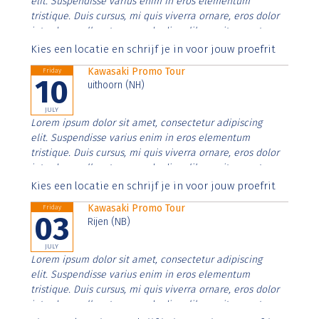
elit. Suspendisse varius enim in eros elementum
tristique. Duis cursus, mi quis viverra ornare, eros dolor
interdum nulla, ut commodo diam libero vitae erat.
Aenean faucibus nibh et justo cursus id rutrum lorem
Kies een locatie en schrijf je in voor jouw proefrit
imperdiet. Nunc ut sem vitae risus tristique posuere.
Kawasaki Promo Tour
Friday
10
uithoorn (NH)
JULY
Lorem ipsum dolor sit amet, consectetur adipiscing
elit. Suspendisse varius enim in eros elementum
tristique. Duis cursus, mi quis viverra ornare, eros dolor
interdum nulla, ut commodo diam libero vitae erat.
Aenean faucibus nibh et justo cursus id rutrum lorem
Kies een locatie en schrijf je in voor jouw proefrit
imperdiet. Nunc ut sem vitae risus tristique posuere.
Kawasaki Promo Tour
Friday
03
Rijen (NB)
JULY
Lorem ipsum dolor sit amet, consectetur adipiscing
elit. Suspendisse varius enim in eros elementum
tristique. Duis cursus, mi quis viverra ornare, eros dolor
interdum nulla, ut commodo diam libero vitae erat.