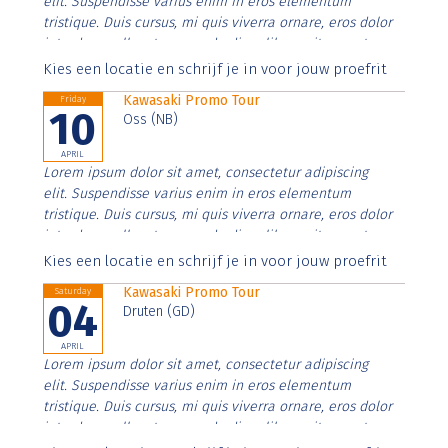
elit. Suspendisse varius enim in eros elementum
tristique. Duis cursus, mi quis viverra ornare, eros dolor
interdum nulla, ut commodo diam libero vitae erat.
Aenean faucibus nibh et justo cursus id rutrum lorem
Kies een locatie en schrijf je in voor jouw proefrit
imperdiet. Nunc ut sem vitae risus tristique posuere.
Kawasaki Promo Tour
Friday
10
Oss (NB)
APRIL
Lorem ipsum dolor sit amet, consectetur adipiscing
elit. Suspendisse varius enim in eros elementum
tristique. Duis cursus, mi quis viverra ornare, eros dolor
interdum nulla, ut commodo diam libero vitae erat.
Aenean faucibus nibh et justo cursus id rutrum lorem
Kies een locatie en schrijf je in voor jouw proefrit
imperdiet. Nunc ut sem vitae risus tristique posuere.
Kawasaki Promo Tour
Saturday
04
Druten (GD)
APRIL
Lorem ipsum dolor sit amet, consectetur adipiscing
elit. Suspendisse varius enim in eros elementum
tristique. Duis cursus, mi quis viverra ornare, eros dolor
interdum nulla, ut commodo diam libero vitae erat.