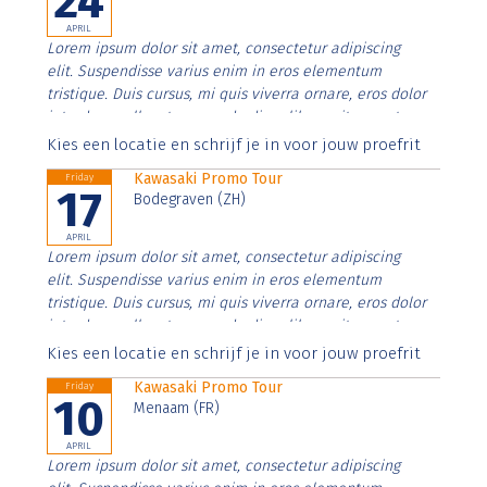
24
APRIL
Lorem ipsum dolor sit amet, consectetur adipiscing
elit. Suspendisse varius enim in eros elementum
tristique. Duis cursus, mi quis viverra ornare, eros dolor
interdum nulla, ut commodo diam libero vitae erat.
Aenean faucibus nibh et justo cursus id rutrum lorem
Kies een locatie en schrijf je in voor jouw proefrit
imperdiet. Nunc ut sem vitae risus tristique posuere.
Kawasaki Promo Tour
Friday
17
Bodegraven (ZH)
APRIL
Lorem ipsum dolor sit amet, consectetur adipiscing
elit. Suspendisse varius enim in eros elementum
tristique. Duis cursus, mi quis viverra ornare, eros dolor
interdum nulla, ut commodo diam libero vitae erat.
Aenean faucibus nibh et justo cursus id rutrum lorem
Kies een locatie en schrijf je in voor jouw proefrit
imperdiet. Nunc ut sem vitae risus tristique posuere.
Kawasaki Promo Tour
Friday
10
Menaam (FR)
APRIL
Lorem ipsum dolor sit amet, consectetur adipiscing