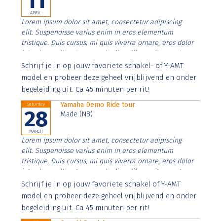
11
APRIL
Lorem ipsum dolor sit amet, consectetur adipiscing
elit. Suspendisse varius enim in eros elementum
tristique. Duis cursus, mi quis viverra ornare, eros dolor
interdum nulla, ut commodo diam libero vitae erat.
Aenean faucibus nibh et justo cursus id rutrum lorem
Schrijf je in op jouw favoriete schakel- of Y-AMT
imperdiet. Nunc ut sem vitae risus tristique posuere.
model en probeer deze geheel vrijblijvend en onder
begeleiding uit. Ca 45 minuten per rit!
Yamaha Demo Ride tour
Saturday
28
Made (NB)
MARCH
Lorem ipsum dolor sit amet, consectetur adipiscing
elit. Suspendisse varius enim in eros elementum
tristique. Duis cursus, mi quis viverra ornare, eros dolor
interdum nulla, ut commodo diam libero vitae erat.
Aenean faucibus nibh et justo cursus id rutrum lorem
Schrijf je in op jouw favoriete schakel of Y-AMT
imperdiet. Nunc ut sem vitae risus tristique posuere.
model en probeer deze geheel vrijblijvend en onder
begeleiding uit. Ca 45 minuten per rit!