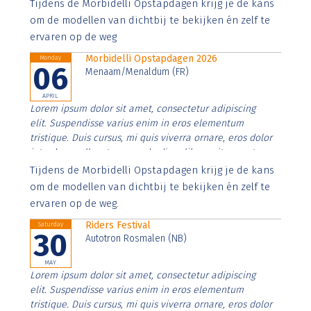
Aenean faucibus nibh et justo cursus id rutrum lorem
Tijdens de Morbidelli Opstapdagen krijg je de kans
imperdiet. Nunc ut sem vitae risus tristique posuere.
om de modellen van dichtbij te bekijken én zelf te
ervaren op de weg
Morbidelli Opstapdagen 2026
Monday
06
Menaam/Menaldum (FR)
APRIL
Lorem ipsum dolor sit amet, consectetur adipiscing
elit. Suspendisse varius enim in eros elementum
tristique. Duis cursus, mi quis viverra ornare, eros dolor
interdum nulla, ut commodo diam libero vitae erat.
Aenean faucibus nibh et justo cursus id rutrum lorem
Tijdens de Morbidelli Opstapdagen krijg je de kans
imperdiet. Nunc ut sem vitae risus tristique posuere.
om de modellen van dichtbij te bekijken én zelf te
ervaren op de weg.
Riders Festival
Saturday
30
Autotron Rosmalen (NB)
MAY
Lorem ipsum dolor sit amet, consectetur adipiscing
elit. Suspendisse varius enim in eros elementum
tristique. Duis cursus, mi quis viverra ornare, eros dolor