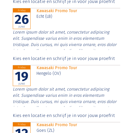
Aenean faucibus nibh et justo cursus id rutrum lorem
Kies een locatie en schrijf je in voor jouw proefrit
imperdiet. Nunc ut sem vitae risus tristique posuere.
Kawasaki Promo Tour
Friday
26
Echt (LB)
JUNE
Lorem ipsum dolor sit amet, consectetur adipiscing
elit. Suspendisse varius enim in eros elementum
tristique. Duis cursus, mi quis viverra ornare, eros dolor
interdum nulla, ut commodo diam libero vitae erat.
Aenean faucibus nibh et justo cursus id rutrum lorem
Kies een locatie en schrijf je in voor jouw proefrit
imperdiet. Nunc ut sem vitae risus tristique posuere.
Kawasaki Promo Tour
Friday
19
Hengelo (OV)
JUNE
Lorem ipsum dolor sit amet, consectetur adipiscing
elit. Suspendisse varius enim in eros elementum
tristique. Duis cursus, mi quis viverra ornare, eros dolor
interdum nulla, ut commodo diam libero vitae erat.
Aenean faucibus nibh et justo cursus id rutrum lorem
Kies een locatie en schrijf je in voor jouw proefrit
imperdiet. Nunc ut sem vitae risus tristique posuere.
Kawasaki Promo Tour
Friday
Goes (ZL)