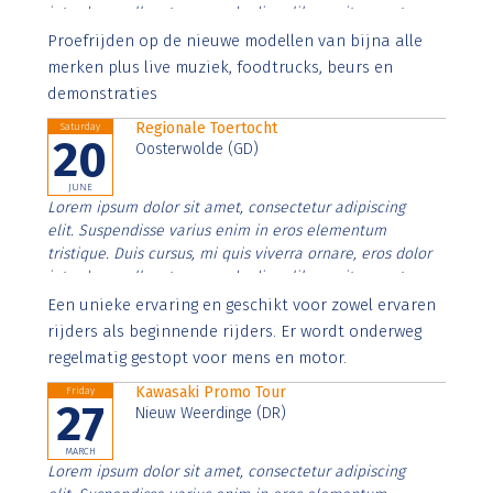
interdum nulla, ut commodo diam libero vitae erat.
Aenean faucibus nibh et justo cursus id rutrum lorem
Proefrijden op de nieuwe modellen van bijna alle
imperdiet. Nunc ut sem vitae risus tristique posuere.
merken plus live muziek, foodtrucks, beurs en
demonstraties
Regionale Toertocht
Saturday
20
Oosterwolde (GD)
JUNE
Lorem ipsum dolor sit amet, consectetur adipiscing
elit. Suspendisse varius enim in eros elementum
tristique. Duis cursus, mi quis viverra ornare, eros dolor
interdum nulla, ut commodo diam libero vitae erat.
Aenean faucibus nibh et justo cursus id rutrum lorem
Een unieke ervaring en geschikt voor zowel ervaren
imperdiet. Nunc ut sem vitae risus tristique posuere.
rijders als beginnende rijders. Er wordt onderweg
regelmatig gestopt voor mens en motor.
Kawasaki Promo Tour
Friday
27
Nieuw Weerdinge (DR)
MARCH
Lorem ipsum dolor sit amet, consectetur adipiscing