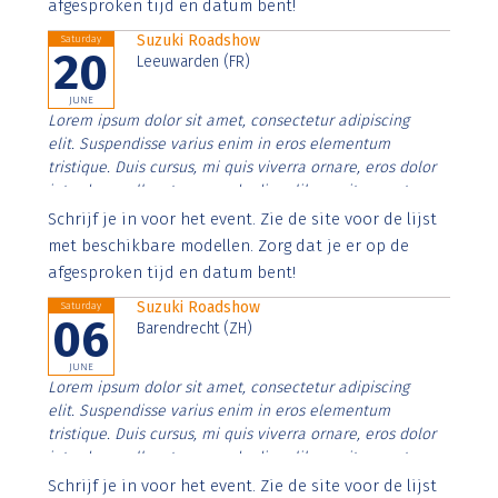
afgesproken tijd en datum bent!
Suzuki Roadshow
Saturday
20
Leeuwarden (FR)
JUNE
Lorem ipsum dolor sit amet, consectetur adipiscing
elit. Suspendisse varius enim in eros elementum
tristique. Duis cursus, mi quis viverra ornare, eros dolor
interdum nulla, ut commodo diam libero vitae erat.
Aenean faucibus nibh et justo cursus id rutrum lorem
Schrijf je in voor het event. Zie de site voor de lijst
imperdiet. Nunc ut sem vitae risus tristique posuere.
met beschikbare modellen. Zorg dat je er op de
afgesproken tijd en datum bent!
Suzuki Roadshow
Saturday
06
Barendrecht (ZH)
JUNE
Lorem ipsum dolor sit amet, consectetur adipiscing
elit. Suspendisse varius enim in eros elementum
tristique. Duis cursus, mi quis viverra ornare, eros dolor
interdum nulla, ut commodo diam libero vitae erat.
Aenean faucibus nibh et justo cursus id rutrum lorem
Schrijf je in voor het event. Zie de site voor de lijst