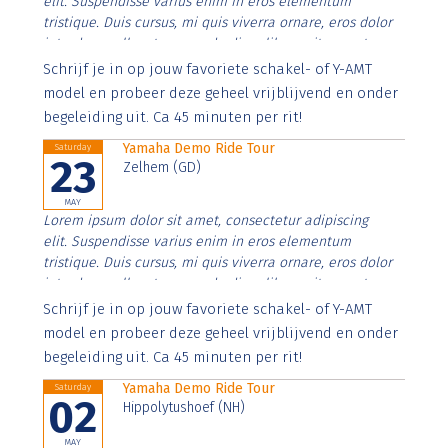
elit. Suspendisse varius enim in eros elementum
tristique. Duis cursus, mi quis viverra ornare, eros dolor
interdum nulla, ut commodo diam libero vitae erat.
Aenean faucibus nibh et justo cursus id rutrum lorem
Schrijf je in op jouw favoriete schakel- of Y-AMT
imperdiet. Nunc ut sem vitae risus tristique posuere.
model en probeer deze geheel vrijblijvend en onder
begeleiding uit. Ca 45 minuten per rit!
Yamaha Demo Ride Tour
Saturday
23
Zelhem (GD)
MAY
Lorem ipsum dolor sit amet, consectetur adipiscing
elit. Suspendisse varius enim in eros elementum
tristique. Duis cursus, mi quis viverra ornare, eros dolor
interdum nulla, ut commodo diam libero vitae erat.
Aenean faucibus nibh et justo cursus id rutrum lorem
Schrijf je in op jouw favoriete schakel- of Y-AMT
imperdiet. Nunc ut sem vitae risus tristique posuere.
model en probeer deze geheel vrijblijvend en onder
begeleiding uit. Ca 45 minuten per rit!
Yamaha Demo Ride Tour
Saturday
02
Hippolytushoef (NH)
MAY