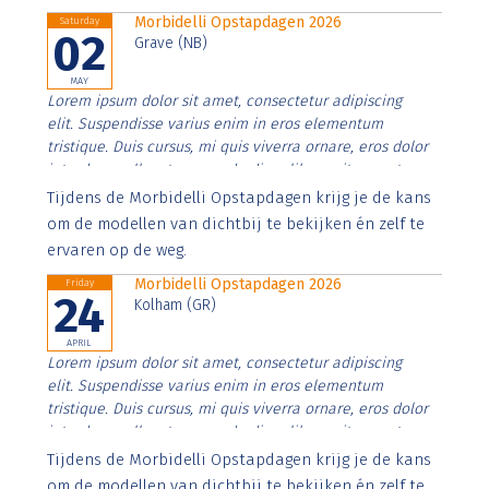
Morbidelli Opstapdagen 2026
Saturday
02
Grave (NB)
MAY
Lorem ipsum dolor sit amet, consectetur adipiscing
elit. Suspendisse varius enim in eros elementum
tristique. Duis cursus, mi quis viverra ornare, eros dolor
interdum nulla, ut commodo diam libero vitae erat.
Aenean faucibus nibh et justo cursus id rutrum lorem
Tijdens de Morbidelli Opstapdagen krijg je de kans
imperdiet. Nunc ut sem vitae risus tristique posuere.
om de modellen van dichtbij te bekijken én zelf te
ervaren op de weg.
Morbidelli Opstapdagen 2026
Friday
24
Kolham (GR)
APRIL
Lorem ipsum dolor sit amet, consectetur adipiscing
elit. Suspendisse varius enim in eros elementum
tristique. Duis cursus, mi quis viverra ornare, eros dolor
interdum nulla, ut commodo diam libero vitae erat.
Aenean faucibus nibh et justo cursus id rutrum lorem
Tijdens de Morbidelli Opstapdagen krijg je de kans
imperdiet. Nunc ut sem vitae risus tristique posuere.
om de modellen van dichtbij te bekijken én zelf te