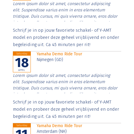
Lorem ipsum dolor sit amet, consectetur adipiscing
elit. Suspendisse varius enim in eros elementum
tristique. Duis cursus, mi quis viverra ornare, eros dolor
interdum nulla, ut commodo diam libero vitae erat.
Aenean faucibus nibh et justo cursus id rutrum lorem
Schrijf je in op jouw favoriete schakel- of Y-AMT
imperdiet. Nunc ut sem vitae risus tristique posuere.
model en probeer deze geheel vrijblijvend en onder
begeleiding uit. Ca 45 minuten per rit!
Yamaha Demo Ride Tour
Saturday
18
Nijmegen (GD)
APRIL
Lorem ipsum dolor sit amet, consectetur adipiscing
elit. Suspendisse varius enim in eros elementum
tristique. Duis cursus, mi quis viverra ornare, eros dolor
interdum nulla, ut commodo diam libero vitae erat.
Aenean faucibus nibh et justo cursus id rutrum lorem
Schrijf je in op jouw favoriete schakel- of Y-AMT
imperdiet. Nunc ut sem vitae risus tristique posuere.
model en probeer deze geheel vrijblijvend en onder
begeleiding uit. Ca 45 minuten per rit!
Yamaha Demo Ride Tour
Saturday
Amsterdam (NH)