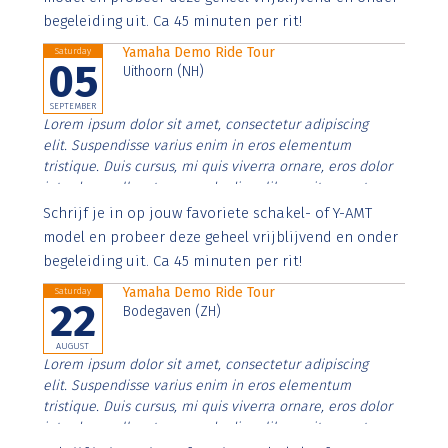
begeleiding uit. Ca 45 minuten per rit!
Yamaha Demo Ride Tour
Saturday
05
Uithoorn (NH)
SEPTEMBER
Lorem ipsum dolor sit amet, consectetur adipiscing
elit. Suspendisse varius enim in eros elementum
tristique. Duis cursus, mi quis viverra ornare, eros dolor
interdum nulla, ut commodo diam libero vitae erat.
Aenean faucibus nibh et justo cursus id rutrum lorem
Schrijf je in op jouw favoriete schakel- of Y-AMT
imperdiet. Nunc ut sem vitae risus tristique posuere.
model en probeer deze geheel vrijblijvend en onder
begeleiding uit. Ca 45 minuten per rit!
Yamaha Demo Ride Tour
Saturday
22
Bodegaven (ZH)
AUGUST
Lorem ipsum dolor sit amet, consectetur adipiscing
elit. Suspendisse varius enim in eros elementum
tristique. Duis cursus, mi quis viverra ornare, eros dolor
interdum nulla, ut commodo diam libero vitae erat.