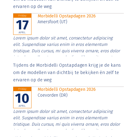
ervaren op de weg.
Morbidelli Opstapdagen 2026
Friday
17
Amersfoort (UT)
APRIL
Lorem ipsum dolor sit amet, consectetur adipiscing
elit. Suspendisse varius enim in eros elementum
tristique. Duis cursus, mi quis viverra ornare, eros dolor
interdum nulla, ut commodo diam libero vitae erat.
Aenean faucibus nibh et justo cursus id rutrum lorem
Tijdens de Morbidelli Opstapdagen krijg je de kans
imperdiet. Nunc ut sem vitae risus tristique posuere.
om de modellen van dichtbij te bekijken én zelf te
ervaren op de weg
Morbidelli Opstapdagen 2026
Friday
10
Coevorden (DR)
APRIL
Lorem ipsum dolor sit amet, consectetur adipiscing
elit. Suspendisse varius enim in eros elementum
tristique. Duis cursus, mi quis viverra ornare, eros dolor
interdum nulla, ut commodo diam libero vitae erat.