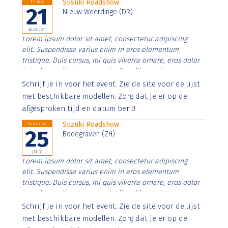
Susuki Roadshow
Friday
21
NIeuw Weerdinge (DR)
AUGUST
Lorem ipsum dolor sit amet, consectetur adipiscing
elit. Suspendisse varius enim in eros elementum
tristique. Duis cursus, mi quis viverra ornare, eros dolor
interdum nulla, ut commodo diam libero vitae erat.
Aenean faucibus nibh et justo cursus id rutrum lorem
Schrijf je in voor het event. Zie de site voor de lijst
imperdiet. Nunc ut sem vitae risus tristique posuere.
met beschikbare modellen. Zorg dat je er op de
afgesproken tijd en datum bent!
Suzuki Roadshow
Saturday
25
Bodegraven (ZH)
JULY
Lorem ipsum dolor sit amet, consectetur adipiscing
elit. Suspendisse varius enim in eros elementum
tristique. Duis cursus, mi quis viverra ornare, eros dolor
interdum nulla, ut commodo diam libero vitae erat.
Aenean faucibus nibh et justo cursus id rutrum lorem
Schrijf je in voor het event. Zie de site voor de lijst
imperdiet. Nunc ut sem vitae risus tristique posuere.
met beschikbare modellen. Zorg dat je er op de