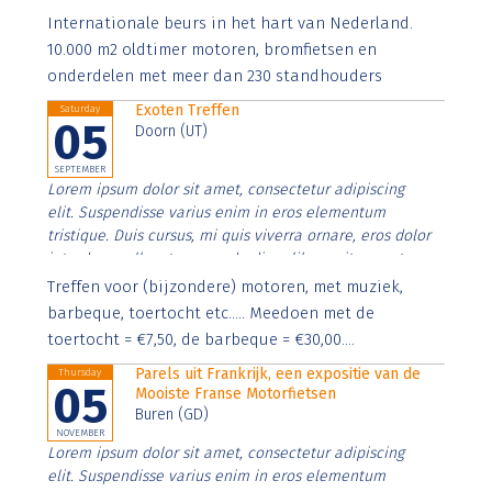
Aenean faucibus nibh et justo cursus id rutrum lorem
Internationale beurs in het hart van Nederland.
imperdiet. Nunc ut sem vitae risus tristique posuere.
10.000 m2 oldtimer motoren, bromfietsen en
onderdelen met meer dan 230 standhouders
Exoten Treffen
Saturday
05
Doorn (UT)
SEPTEMBER
Lorem ipsum dolor sit amet, consectetur adipiscing
elit. Suspendisse varius enim in eros elementum
tristique. Duis cursus, mi quis viverra ornare, eros dolor
interdum nulla, ut commodo diam libero vitae erat.
Aenean faucibus nibh et justo cursus id rutrum lorem
Treffen voor (bijzondere) motoren, met muziek,
imperdiet. Nunc ut sem vitae risus tristique posuere.
barbeque, toertocht etc..... Meedoen met de
toertocht = €7,50, de barbeque = €30,00....
Parels uit Frankrijk, een expositie van de
Thursday
05
Mooiste Franse Motorfietsen
Buren (GD)
NOVEMBER
Lorem ipsum dolor sit amet, consectetur adipiscing
elit. Suspendisse varius enim in eros elementum