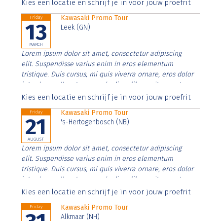
Aenean faucibus nibh et justo cursus id rutrum lorem
Kies een locatie en schrijf je in voor jouw proefrit
imperdiet. Nunc ut sem vitae risus tristique posuere.
Kawasaki Promo Tour
Friday
13
Leek (GN)
MARCH
Lorem ipsum dolor sit amet, consectetur adipiscing
elit. Suspendisse varius enim in eros elementum
tristique. Duis cursus, mi quis viverra ornare, eros dolor
interdum nulla, ut commodo diam libero vitae erat.
Aenean faucibus nibh et justo cursus id rutrum lorem
Kies een locatie en schrijf je in voor jouw proefrit
imperdiet. Nunc ut sem vitae risus tristique posuere.
Kawasaki Promo Tour
Friday
21
's-Hertogenbosch (NB)
AUGUST
Lorem ipsum dolor sit amet, consectetur adipiscing
elit. Suspendisse varius enim in eros elementum
tristique. Duis cursus, mi quis viverra ornare, eros dolor
interdum nulla, ut commodo diam libero vitae erat.
Aenean faucibus nibh et justo cursus id rutrum lorem
Kies een locatie en schrijf je in voor jouw proefrit
imperdiet. Nunc ut sem vitae risus tristique posuere.
Kawasaki Promo Tour
Friday
Alkmaar (NH)