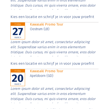
elit. Suspendisse varius enim in eros elementum
tristique. Duis cursus, mi quis viverra ornare, eros dolor
interdum nulla, ut commodo diam libero vitae erat.
Aenean faucibus nibh et justo cursus id rutrum lorem
Kies een locatie en schrijf je in voor jouw proefrit
imperdiet. Nunc ut sem vitae risus tristique posuere.
Kawasaki Promo Tour
Friday
27
Oostrum (LB)
MARCH
Lorem ipsum dolor sit amet, consectetur adipiscing
elit. Suspendisse varius enim in eros elementum
tristique. Duis cursus, mi quis viverra ornare, eros dolor
interdum nulla, ut commodo diam libero vitae erat.
Aenean faucibus nibh et justo cursus id rutrum lorem
Kies een locatie en schrijf je in voor jouw proefrit
imperdiet. Nunc ut sem vitae risus tristique posuere.
Kawasaki Promo Tour
Friday
20
Apeldoorn (GD)
MARCH
Lorem ipsum dolor sit amet, consectetur adipiscing
elit. Suspendisse varius enim in eros elementum
tristique. Duis cursus, mi quis viverra ornare, eros dolor
interdum nulla, ut commodo diam libero vitae erat.