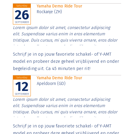
Yamaha Demo Ride Tour
Saturday
26
Rockanje (ZH)
SEPTEMBER
Lorem ipsum dolor sit amet, consectetur adipiscing
elit. Suspendisse varius enim in eros elementum
tristique. Duis cursus, mi quis viverra ornare, eros dolor
interdum nulla, ut commodo diam libero vitae erat.
Aenean faucibus nibh et justo cursus id rutrum lorem
Schrijf je in op jouw favoriete schakel- of Y-AMT
imperdiet. Nunc ut sem vitae risus tristique posuere.
model en probeer deze geheel vrijblijvend en onder
begeleiding uit. Ca 45 minuten per rit!
Yamaha Demo Ride Tour
Saturday
12
Apeldoorn (GD)
SEPTEMBER
Lorem ipsum dolor sit amet, consectetur adipiscing
elit. Suspendisse varius enim in eros elementum
tristique. Duis cursus, mi quis viverra ornare, eros dolor
interdum nulla, ut commodo diam libero vitae erat.
Aenean faucibus nibh et justo cursus id rutrum lorem
Schrijf je in op jouw favoriete schakel- of Y-AMT
imperdiet. Nunc ut sem vitae risus tristique posuere.
model en probeer deze geheel vrijblijvend en onder