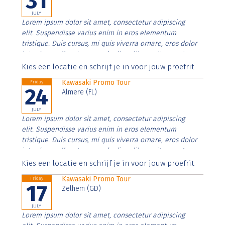
31
JULY
Lorem ipsum dolor sit amet, consectetur adipiscing
elit. Suspendisse varius enim in eros elementum
tristique. Duis cursus, mi quis viverra ornare, eros dolor
interdum nulla, ut commodo diam libero vitae erat.
Aenean faucibus nibh et justo cursus id rutrum lorem
Kies een locatie en schrijf je in voor jouw proefrit
imperdiet. Nunc ut sem vitae risus tristique posuere.
Kawasaki Promo Tour
Friday
24
Almere (FL)
JULY
Lorem ipsum dolor sit amet, consectetur adipiscing
elit. Suspendisse varius enim in eros elementum
tristique. Duis cursus, mi quis viverra ornare, eros dolor
interdum nulla, ut commodo diam libero vitae erat.
Aenean faucibus nibh et justo cursus id rutrum lorem
Kies een locatie en schrijf je in voor jouw proefrit
imperdiet. Nunc ut sem vitae risus tristique posuere.
Kawasaki Promo Tour
Friday
17
Zelhem (GD)
JULY
Lorem ipsum dolor sit amet, consectetur adipiscing