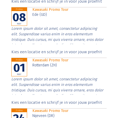
Aenean faucibus nibh et justo cursus id rutrum lorem
Kies een locatie en schrijf je in voor jouw proefrit
imperdiet. Nunc ut sem vitae risus tristique posuere.
Kawasaki Promo Tour
Friday
08
Ede (GD)
MAY
Lorem ipsum dolor sit amet, consectetur adipiscing
elit. Suspendisse varius enim in eros elementum
tristique. Duis cursus, mi quis viverra ornare, eros dolor
interdum nulla, ut commodo diam libero vitae erat.
Aenean faucibus nibh et justo cursus id rutrum lorem
Kies een locatie en schrijf je in voor jouw proefrit
imperdiet. Nunc ut sem vitae risus tristique posuere.
Kawasaki Promo Tour
Friday
01
Rotterdam (ZH)
MAY
Lorem ipsum dolor sit amet, consectetur adipiscing
elit. Suspendisse varius enim in eros elementum
tristique. Duis cursus, mi quis viverra ornare, eros dolor
interdum nulla, ut commodo diam libero vitae erat.
Aenean faucibus nibh et justo cursus id rutrum lorem
Kies een locatie en schrijf je in voor jouw proefrit
imperdiet. Nunc ut sem vitae risus tristique posuere.
Kawasaki Promo Tour
Friday
Nijeveen (DR)