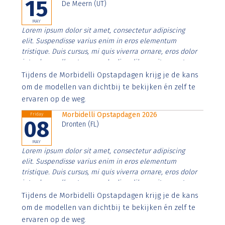
15
De Meern (UT)
MAY
Lorem ipsum dolor sit amet, consectetur adipiscing
elit. Suspendisse varius enim in eros elementum
tristique. Duis cursus, mi quis viverra ornare, eros dolor
interdum nulla, ut commodo diam libero vitae erat.
Aenean faucibus nibh et justo cursus id rutrum lorem
Tijdens de Morbidelli Opstapdagen krijg je de kans
imperdiet. Nunc ut sem vitae risus tristique posuere.
om de modellen van dichtbij te bekijken én zelf te
ervaren op de weg.
Morbidelli Opstapdagen 2026
Friday
08
Dronten (FL)
MAY
Lorem ipsum dolor sit amet, consectetur adipiscing
elit. Suspendisse varius enim in eros elementum
tristique. Duis cursus, mi quis viverra ornare, eros dolor
interdum nulla, ut commodo diam libero vitae erat.
Aenean faucibus nibh et justo cursus id rutrum lorem
Tijdens de Morbidelli Opstapdagen krijg je de kans
imperdiet. Nunc ut sem vitae risus tristique posuere.
om de modellen van dichtbij te bekijken én zelf te
ervaren op de weg.