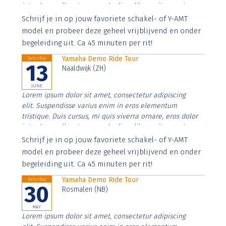
interdum nulla, ut commodo diam libero vitae erat.
Aenean faucibus nibh et justo cursus id rutrum lorem
Schrijf je in op jouw favoriete schakel- of Y-AMT
imperdiet. Nunc ut sem vitae risus tristique posuere.
model en probeer deze geheel vrijblijvend en onder
begeleiding uit. Ca 45 minuten per rit!
Yamaha Demo Ride Tour
Saturday
13
Naaldwijk (ZH)
JUNE
Lorem ipsum dolor sit amet, consectetur adipiscing
elit. Suspendisse varius enim in eros elementum
tristique. Duis cursus, mi quis viverra ornare, eros dolor
interdum nulla, ut commodo diam libero vitae erat.
Aenean faucibus nibh et justo cursus id rutrum lorem
Schrijf je in op jouw favoriete schakel- of Y-AMT
imperdiet. Nunc ut sem vitae risus tristique posuere.
model en probeer deze geheel vrijblijvend en onder
begeleiding uit. Ca 45 minuten per rit!
Yamaha Demo Ride Tour
Saturday
30
Rosmalen (NB)
MAY
Lorem ipsum dolor sit amet, consectetur adipiscing