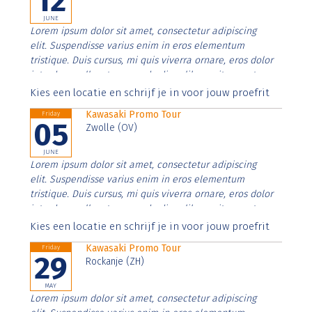
12
JUNE
Lorem ipsum dolor sit amet, consectetur adipiscing
elit. Suspendisse varius enim in eros elementum
tristique. Duis cursus, mi quis viverra ornare, eros dolor
interdum nulla, ut commodo diam libero vitae erat.
Aenean faucibus nibh et justo cursus id rutrum lorem
Kies een locatie en schrijf je in voor jouw proefrit
imperdiet. Nunc ut sem vitae risus tristique posuere.
Kawasaki Promo Tour
Friday
05
Zwolle (OV)
JUNE
Lorem ipsum dolor sit amet, consectetur adipiscing
elit. Suspendisse varius enim in eros elementum
tristique. Duis cursus, mi quis viverra ornare, eros dolor
interdum nulla, ut commodo diam libero vitae erat.
Aenean faucibus nibh et justo cursus id rutrum lorem
Kies een locatie en schrijf je in voor jouw proefrit
imperdiet. Nunc ut sem vitae risus tristique posuere.
Kawasaki Promo Tour
Friday
29
Rockanje (ZH)
MAY
Lorem ipsum dolor sit amet, consectetur adipiscing