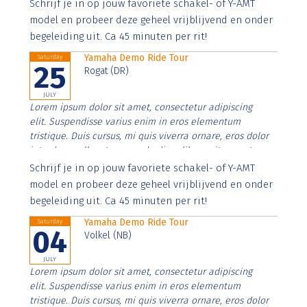
Aenean faucibus nibh et justo cursus id rutrum lorem
Schrijf je in op jouw favoriete schakel- of Y-AMT
imperdiet. Nunc ut sem vitae risus tristique posuere.
model en probeer deze geheel vrijblijvend en onder
begeleiding uit. Ca 45 minuten per rit!
Yamaha Demo Ride Tour
Saturday
25
Rogat (DR)
JULY
Lorem ipsum dolor sit amet, consectetur adipiscing
elit. Suspendisse varius enim in eros elementum
tristique. Duis cursus, mi quis viverra ornare, eros dolor
interdum nulla, ut commodo diam libero vitae erat.
Aenean faucibus nibh et justo cursus id rutrum lorem
Schrijf je in op jouw favoriete schakel- of Y-AMT
imperdiet. Nunc ut sem vitae risus tristique posuere.
model en probeer deze geheel vrijblijvend en onder
begeleiding uit. Ca 45 minuten per rit!
Yamaha Demo Ride Tour
Saturday
04
Volkel (NB)
JULY
Lorem ipsum dolor sit amet, consectetur adipiscing
elit. Suspendisse varius enim in eros elementum
tristique. Duis cursus, mi quis viverra ornare, eros dolor