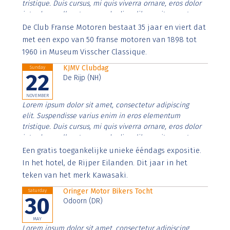
tristique. Duis cursus, mi quis viverra ornare, eros dolor
interdum nulla, ut commodo diam libero vitae erat.
Aenean faucibus nibh et justo cursus id rutrum lorem
De Club Franse Motoren bestaat 35 jaar en viert dat
imperdiet. Nunc ut sem vitae risus tristique posuere.
met een expo van 50 franse motoren van 1898 tot
1960 in Museum Visscher Classique.
KJMV Clubdag
Sunday
22
De Rijp (NH)
NOVEMBER
Lorem ipsum dolor sit amet, consectetur adipiscing
elit. Suspendisse varius enim in eros elementum
tristique. Duis cursus, mi quis viverra ornare, eros dolor
interdum nulla, ut commodo diam libero vitae erat.
Aenean faucibus nibh et justo cursus id rutrum lorem
Een gratis toegankelijke unieke ééndags expositie.
imperdiet. Nunc ut sem vitae risus tristique posuere.
In het hotel, de Rijper Eilanden. Dit jaar in het
teken van het merk Kawasaki.
Oringer Motor Bikers Tocht
Saturday
30
Odoorn (DR)
MAY
Lorem ipsum dolor sit amet, consectetur adipiscing