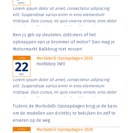
APRIL
Lorem ipsum dolor sit amet, consectetur adipiscing
elit. Suspendisse varius enim in eros elementum
tristique. Duis cursus, mi quis viverra ornare, eros dolor
interdum nulla, ut commodo diam libero vitae erat.
Aenean faucibus nibh et justo cursus id rutrum lorem
Ben jij gek op sleutelen, oldtimers of het
imperdiet. Nunc ut sem vitae risus tristique posuere.
opknappen van je brommer of motor? Dan mag je
Motormarkt Balkbrug niet missen.
Morbidelli Opstapdagen 2026
Friday
22
Hoofddorp (NH)
MAY
Lorem ipsum dolor sit amet, consectetur adipiscing
elit. Suspendisse varius enim in eros elementum
tristique. Duis cursus, mi quis viverra ornare, eros dolor
interdum nulla, ut commodo diam libero vitae erat.
Aenean faucibus nibh et justo cursus id rutrum lorem
Tijdens de Morbidelli Opstapdagen krijg je de kans
imperdiet. Nunc ut sem vitae risus tristique posuere.
om de modellen van dichtbij te bekijken én zelf te
ervaren op de weg.
Morbidelli Opstapdagen 2026
Friday