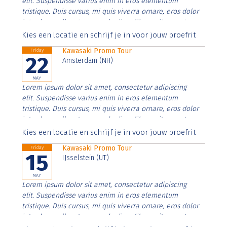
elit. Suspendisse varius enim in eros elementum
tristique. Duis cursus, mi quis viverra ornare, eros dolor
interdum nulla, ut commodo diam libero vitae erat.
Aenean faucibus nibh et justo cursus id rutrum lorem
Kies een locatie en schrijf je in voor jouw proefrit
imperdiet. Nunc ut sem vitae risus tristique posuere.
Kawasaki Promo Tour
Friday
22
Amsterdam (NH)
MAY
Lorem ipsum dolor sit amet, consectetur adipiscing
elit. Suspendisse varius enim in eros elementum
tristique. Duis cursus, mi quis viverra ornare, eros dolor
interdum nulla, ut commodo diam libero vitae erat.
Aenean faucibus nibh et justo cursus id rutrum lorem
Kies een locatie en schrijf je in voor jouw proefrit
imperdiet. Nunc ut sem vitae risus tristique posuere.
Kawasaki Promo Tour
Friday
15
IJsselstein (UT)
MAY
Lorem ipsum dolor sit amet, consectetur adipiscing
elit. Suspendisse varius enim in eros elementum
tristique. Duis cursus, mi quis viverra ornare, eros dolor
interdum nulla, ut commodo diam libero vitae erat.