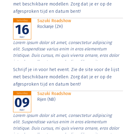
imperdiet. Nunc ut sem vitae risus tristique posuere.
met beschikbare modellen. Zorg dat je er op de
afgesproken tijd en datum bent!
Suzuki Roadshow
Saturday
16
Rockanje (ZH)
MAY
Lorem ipsum dolor sit amet, consectetur adipiscing
elit. Suspendisse varius enim in eros elementum
tristique. Duis cursus, mi quis viverra ornare, eros dolor
interdum nulla, ut commodo diam libero vitae erat.
Aenean faucibus nibh et justo cursus id rutrum lorem
Schrijf je in voor het event. Zie de site voor de lijst
imperdiet. Nunc ut sem vitae risus tristique posuere.
met beschikbare modellen. Zorg dat je er op de
afgesproken tijd en datum bent!
Suzuki Roadshow
Saturday
09
Rijen (NB)
MAY
Lorem ipsum dolor sit amet, consectetur adipiscing
elit. Suspendisse varius enim in eros elementum
tristique. Duis cursus, mi quis viverra ornare, eros dolor
interdum nulla, ut commodo diam libero vitae erat.