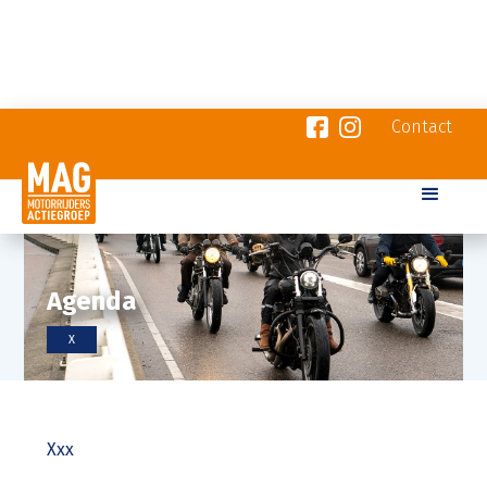
Contact
Agenda
X
Xxx