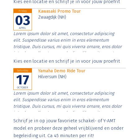
Aenean faucibus nibh et justo cursus id rutrum lorem
Kies een locatie en schrijf je in voor jouw proefrit
imperdiet. Nunc ut sem vitae risus tristique posuere.
Kawasaki Promo Tour
Friday
03
Zwaagdijk (NH)
APRIL
Lorem ipsum dolor sit amet, consectetur adipiscing
elit. Suspendisse varius enim in eros elementum
tristique. Duis cursus, mi quis viverra ornare, eros dolor
interdum nulla, ut commodo diam libero vitae erat.
Aenean faucibus nibh et justo cursus id rutrum lorem
Kies een locatie en schrijf je in voor jouw proefrit
imperdiet. Nunc ut sem vitae risus tristique posuere.
Yamaha Demo Ride Tour
Saturday
17
Hilversum (NH)
OCTOBER
Lorem ipsum dolor sit amet, consectetur adipiscing
elit. Suspendisse varius enim in eros elementum
tristique. Duis cursus, mi quis viverra ornare, eros dolor
interdum nulla, ut commodo diam libero vitae erat.
Aenean faucibus nibh et justo cursus id rutrum lorem
Schrijf je in op jouw favoriete schakel- of Y-AMT
imperdiet. Nunc ut sem vitae risus tristique posuere.
model en probeer deze geheel vrijblijvend en onder
begeleiding uit. Ca 45 minuten per rit!