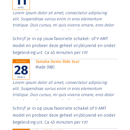
11
APRIL
Lorem ipsum dolor sit amet, consectetur adipiscing
elit. Suspendisse varius enim in eros elementum
tristique. Duis cursus, mi quis viverra ornare, eros dolor
interdum nulla, ut commodo diam libero vitae erat.
Aenean faucibus nibh et justo cursus id rutrum lorem
Schrijf je in op jouw favoriete schakel- of Y-AMT
imperdiet. Nunc ut sem vitae risus tristique posuere.
model en probeer deze geheel vrijblijvend en onder
begeleiding uit. Ca 45 minuten per rit!
Yamaha Demo Ride tour
Saturday
28
Made (NB)
MARCH
Lorem ipsum dolor sit amet, consectetur adipiscing
elit. Suspendisse varius enim in eros elementum
tristique. Duis cursus, mi quis viverra ornare, eros dolor
interdum nulla, ut commodo diam libero vitae erat.
Aenean faucibus nibh et justo cursus id rutrum lorem
Schrijf je in op jouw favoriete schakel of Y-AMT
imperdiet. Nunc ut sem vitae risus tristique posuere.
model en probeer deze geheel vrijblijvend en onder
begeleiding uit. Ca 45 minuten per rit!