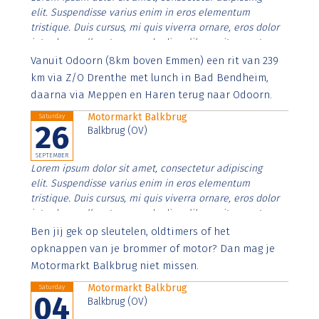
elit. Suspendisse varius enim in eros elementum
tristique. Duis cursus, mi quis viverra ornare, eros dolor
interdum nulla, ut commodo diam libero vitae erat.
Aenean faucibus nibh et justo cursus id rutrum lorem
Vanuit Odoorn (8km boven Emmen) een rit van 239
imperdiet. Nunc ut sem vitae risus tristique posuere.
km via Z/O Drenthe met lunch in Bad Bendheim,
daarna via Meppen en Haren terug naar Odoorn.
Motormarkt Balkbrug
Saturday
26
Balkbrug (OV)
SEPTEMBER
Lorem ipsum dolor sit amet, consectetur adipiscing
elit. Suspendisse varius enim in eros elementum
tristique. Duis cursus, mi quis viverra ornare, eros dolor
interdum nulla, ut commodo diam libero vitae erat.
Aenean faucibus nibh et justo cursus id rutrum lorem
Ben jij gek op sleutelen, oldtimers of het
imperdiet. Nunc ut sem vitae risus tristique posuere.
opknappen van je brommer of motor? Dan mag je
Motormarkt Balkbrug niet missen.
Motormarkt Balkbrug
Saturday
04
Balkbrug (OV)