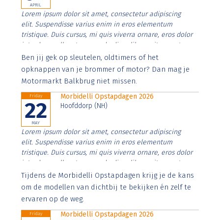
APRIL
Lorem ipsum dolor sit amet, consectetur adipiscing
elit. Suspendisse varius enim in eros elementum
tristique. Duis cursus, mi quis viverra ornare, eros dolor
interdum nulla, ut commodo diam libero vitae erat.
Aenean faucibus nibh et justo cursus id rutrum lorem
Ben jij gek op sleutelen, oldtimers of het
imperdiet. Nunc ut sem vitae risus tristique posuere.
opknappen van je brommer of motor? Dan mag je
Motormarkt Balkbrug niet missen.
Morbidelli Opstapdagen 2026
Friday
22
Hoofddorp (NH)
MAY
Lorem ipsum dolor sit amet, consectetur adipiscing
elit. Suspendisse varius enim in eros elementum
tristique. Duis cursus, mi quis viverra ornare, eros dolor
interdum nulla, ut commodo diam libero vitae erat.
Aenean faucibus nibh et justo cursus id rutrum lorem
Tijdens de Morbidelli Opstapdagen krijg je de kans
imperdiet. Nunc ut sem vitae risus tristique posuere.
om de modellen van dichtbij te bekijken én zelf te
ervaren op de weg.
Morbidelli Opstapdagen 2026
Friday