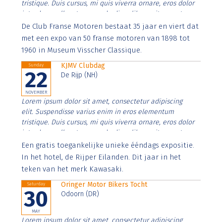
tristique. Duis cursus, mi quis viverra ornare, eros dolor
interdum nulla, ut commodo diam libero vitae erat.
Aenean faucibus nibh et justo cursus id rutrum lorem
De Club Franse Motoren bestaat 35 jaar en viert dat
imperdiet. Nunc ut sem vitae risus tristique posuere.
met een expo van 50 franse motoren van 1898 tot
1960 in Museum Visscher Classique.
KJMV Clubdag
Sunday
22
De Rijp (NH)
NOVEMBER
Lorem ipsum dolor sit amet, consectetur adipiscing
elit. Suspendisse varius enim in eros elementum
tristique. Duis cursus, mi quis viverra ornare, eros dolor
interdum nulla, ut commodo diam libero vitae erat.
Aenean faucibus nibh et justo cursus id rutrum lorem
Een gratis toegankelijke unieke ééndags expositie.
imperdiet. Nunc ut sem vitae risus tristique posuere.
In het hotel, de Rijper Eilanden. Dit jaar in het
teken van het merk Kawasaki.
Oringer Motor Bikers Tocht
Saturday
30
Odoorn (DR)
MAY
Lorem ipsum dolor sit amet, consectetur adipiscing