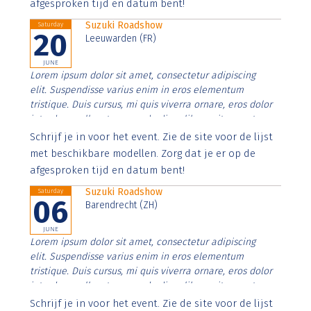
afgesproken tijd en datum bent!
Suzuki Roadshow
Saturday
20
Leeuwarden (FR)
JUNE
Lorem ipsum dolor sit amet, consectetur adipiscing
elit. Suspendisse varius enim in eros elementum
tristique. Duis cursus, mi quis viverra ornare, eros dolor
interdum nulla, ut commodo diam libero vitae erat.
Aenean faucibus nibh et justo cursus id rutrum lorem
Schrijf je in voor het event. Zie de site voor de lijst
imperdiet. Nunc ut sem vitae risus tristique posuere.
met beschikbare modellen. Zorg dat je er op de
afgesproken tijd en datum bent!
Suzuki Roadshow
Saturday
06
Barendrecht (ZH)
JUNE
Lorem ipsum dolor sit amet, consectetur adipiscing
elit. Suspendisse varius enim in eros elementum
tristique. Duis cursus, mi quis viverra ornare, eros dolor
interdum nulla, ut commodo diam libero vitae erat.
Aenean faucibus nibh et justo cursus id rutrum lorem
Schrijf je in voor het event. Zie de site voor de lijst