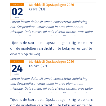
Morbidelli Opstapdagen 2026
Saturday
02
Grave (NB)
MAY
Lorem ipsum dolor sit amet, consectetur adipiscing
elit. Suspendisse varius enim in eros elementum
tristique. Duis cursus, mi quis viverra ornare, eros dolor
interdum nulla, ut commodo diam libero vitae erat.
Aenean faucibus nibh et justo cursus id rutrum lorem
Tijdens de Morbidelli Opstapdagen krijg je de kans
imperdiet. Nunc ut sem vitae risus tristique posuere.
om de modellen van dichtbij te bekijken én zelf te
ervaren op de weg.
Morbidelli Opstapdagen 2026
Friday
24
Kolham (GR)
APRIL
Lorem ipsum dolor sit amet, consectetur adipiscing
elit. Suspendisse varius enim in eros elementum
tristique. Duis cursus, mi quis viverra ornare, eros dolor
interdum nulla, ut commodo diam libero vitae erat.
Aenean faucibus nibh et justo cursus id rutrum lorem
Tijdens de Morbidelli Opstapdagen krijg je de kans
imperdiet. Nunc ut sem vitae risus tristique posuere.
om de modellen van dichtbij te bekijken én zelf te