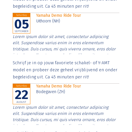
begeleiding uit. Ca 45 minuten per rit!
Yamaha Demo Ride Tour
Saturday
05
Uithoorn (NH)
SEPTEMBER
Lorem ipsum dolor sit amet, consectetur adipiscing
elit. Suspendisse varius enim in eros elementum
tristique. Duis cursus, mi quis viverra ornare, eros dolor
interdum nulla, ut commodo diam libero vitae erat.
Aenean faucibus nibh et justo cursus id rutrum lorem
Schrijf je in op jouw favoriete schakel- of Y-AMT
imperdiet. Nunc ut sem vitae risus tristique posuere.
model en probeer deze geheel vrijblijvend en onder
begeleiding uit. Ca 45 minuten per rit!
Yamaha Demo Ride Tour
Saturday
22
Bodegaven (ZH)
AUGUST
Lorem ipsum dolor sit amet, consectetur adipiscing
elit. Suspendisse varius enim in eros elementum
tristique. Duis cursus, mi quis viverra ornare, eros dolor
interdum nulla, ut commodo diam libero vitae erat.