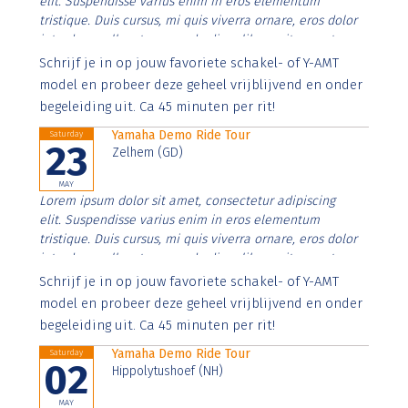
elit. Suspendisse varius enim in eros elementum
tristique. Duis cursus, mi quis viverra ornare, eros dolor
interdum nulla, ut commodo diam libero vitae erat.
Aenean faucibus nibh et justo cursus id rutrum lorem
Schrijf je in op jouw favoriete schakel- of Y-AMT
imperdiet. Nunc ut sem vitae risus tristique posuere.
model en probeer deze geheel vrijblijvend en onder
begeleiding uit. Ca 45 minuten per rit!
Yamaha Demo Ride Tour
Saturday
23
Zelhem (GD)
MAY
Lorem ipsum dolor sit amet, consectetur adipiscing
elit. Suspendisse varius enim in eros elementum
tristique. Duis cursus, mi quis viverra ornare, eros dolor
interdum nulla, ut commodo diam libero vitae erat.
Aenean faucibus nibh et justo cursus id rutrum lorem
Schrijf je in op jouw favoriete schakel- of Y-AMT
imperdiet. Nunc ut sem vitae risus tristique posuere.
model en probeer deze geheel vrijblijvend en onder
begeleiding uit. Ca 45 minuten per rit!
Yamaha Demo Ride Tour
Saturday
02
Hippolytushoef (NH)
MAY