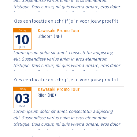
elit. Suspendisse varius enim in eros elementum
tristique. Duis cursus, mi quis viverra ornare, eros dolor
interdum nulla, ut commodo diam libero vitae erat.
Aenean faucibus nibh et justo cursus id rutrum lorem
Kies een locatie en schrijf je in voor jouw proefrit
imperdiet. Nunc ut sem vitae risus tristique posuere.
Kawasaki Promo Tour
Friday
10
uithoorn (NH)
JULY
Lorem ipsum dolor sit amet, consectetur adipiscing
elit. Suspendisse varius enim in eros elementum
tristique. Duis cursus, mi quis viverra ornare, eros dolor
interdum nulla, ut commodo diam libero vitae erat.
Aenean faucibus nibh et justo cursus id rutrum lorem
Kies een locatie en schrijf je in voor jouw proefrit
imperdiet. Nunc ut sem vitae risus tristique posuere.
Kawasaki Promo Tour
Friday
03
Rijen (NB)
JULY
Lorem ipsum dolor sit amet, consectetur adipiscing
elit. Suspendisse varius enim in eros elementum
tristique. Duis cursus, mi quis viverra ornare, eros dolor
interdum nulla, ut commodo diam libero vitae erat.