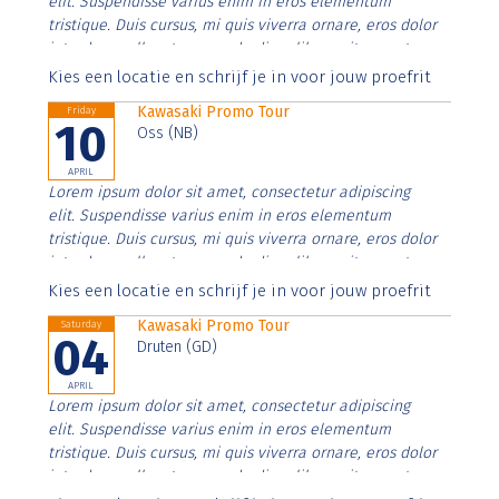
elit. Suspendisse varius enim in eros elementum
tristique. Duis cursus, mi quis viverra ornare, eros dolor
interdum nulla, ut commodo diam libero vitae erat.
Aenean faucibus nibh et justo cursus id rutrum lorem
Kies een locatie en schrijf je in voor jouw proefrit
imperdiet. Nunc ut sem vitae risus tristique posuere.
Kawasaki Promo Tour
Friday
10
Oss (NB)
APRIL
Lorem ipsum dolor sit amet, consectetur adipiscing
elit. Suspendisse varius enim in eros elementum
tristique. Duis cursus, mi quis viverra ornare, eros dolor
interdum nulla, ut commodo diam libero vitae erat.
Aenean faucibus nibh et justo cursus id rutrum lorem
Kies een locatie en schrijf je in voor jouw proefrit
imperdiet. Nunc ut sem vitae risus tristique posuere.
Kawasaki Promo Tour
Saturday
04
Druten (GD)
APRIL
Lorem ipsum dolor sit amet, consectetur adipiscing
elit. Suspendisse varius enim in eros elementum
tristique. Duis cursus, mi quis viverra ornare, eros dolor
interdum nulla, ut commodo diam libero vitae erat.