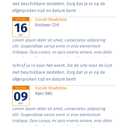
imperdiet. Nunc ut sem vitae risus tristique posuere.
met beschikbare modellen. Zorg dat je er op de
afgesproken tijd en datum bent!
Suzuki Roadshow
Saturday
16
Rockanje (ZH)
MAY
Lorem ipsum dolor sit amet, consectetur adipiscing
elit. Suspendisse varius enim in eros elementum
tristique. Duis cursus, mi quis viverra ornare, eros dolor
interdum nulla, ut commodo diam libero vitae erat.
Aenean faucibus nibh et justo cursus id rutrum lorem
Schrijf je in voor het event. Zie de site voor de lijst
imperdiet. Nunc ut sem vitae risus tristique posuere.
met beschikbare modellen. Zorg dat je er op de
afgesproken tijd en datum bent!
Suzuki Roadshow
Saturday
09
Rijen (NB)
MAY
Lorem ipsum dolor sit amet, consectetur adipiscing
elit. Suspendisse varius enim in eros elementum
tristique. Duis cursus, mi quis viverra ornare, eros dolor
interdum nulla, ut commodo diam libero vitae erat.