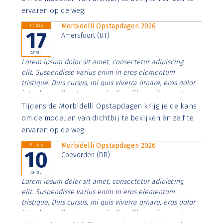
ervaren op de weg.
Morbidelli Opstapdagen 2026
Friday
17
Amersfoort (UT)
APRIL
Lorem ipsum dolor sit amet, consectetur adipiscing
elit. Suspendisse varius enim in eros elementum
tristique. Duis cursus, mi quis viverra ornare, eros dolor
interdum nulla, ut commodo diam libero vitae erat.
Aenean faucibus nibh et justo cursus id rutrum lorem
Tijdens de Morbidelli Opstapdagen krijg je de kans
imperdiet. Nunc ut sem vitae risus tristique posuere.
om de modellen van dichtbij te bekijken én zelf te
ervaren op de weg
Morbidelli Opstapdagen 2026
Friday
10
Coevorden (DR)
APRIL
Lorem ipsum dolor sit amet, consectetur adipiscing
elit. Suspendisse varius enim in eros elementum
tristique. Duis cursus, mi quis viverra ornare, eros dolor
interdum nulla, ut commodo diam libero vitae erat.