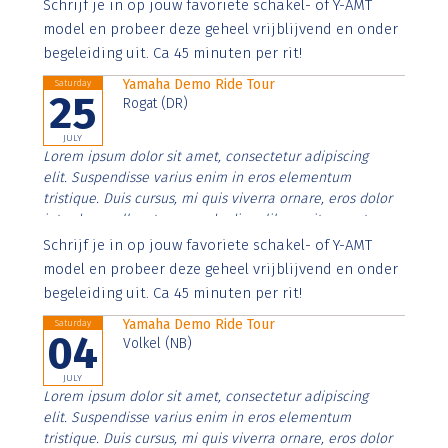
Aenean faucibus nibh et justo cursus id rutrum lorem
Schrijf je in op jouw favoriete schakel- of Y-AMT
imperdiet. Nunc ut sem vitae risus tristique posuere.
model en probeer deze geheel vrijblijvend en onder
begeleiding uit. Ca 45 minuten per rit!
Yamaha Demo Ride Tour
Saturday
25
Rogat (DR)
JULY
Lorem ipsum dolor sit amet, consectetur adipiscing
elit. Suspendisse varius enim in eros elementum
tristique. Duis cursus, mi quis viverra ornare, eros dolor
interdum nulla, ut commodo diam libero vitae erat.
Aenean faucibus nibh et justo cursus id rutrum lorem
Schrijf je in op jouw favoriete schakel- of Y-AMT
imperdiet. Nunc ut sem vitae risus tristique posuere.
model en probeer deze geheel vrijblijvend en onder
begeleiding uit. Ca 45 minuten per rit!
Yamaha Demo Ride Tour
Saturday
04
Volkel (NB)
JULY
Lorem ipsum dolor sit amet, consectetur adipiscing
elit. Suspendisse varius enim in eros elementum
tristique. Duis cursus, mi quis viverra ornare, eros dolor