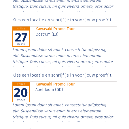
elit. Suspendisse varius enim in eros elementum
tristique. Duis cursus, mi quis viverra ornare, eros dolor
interdum nulla, ut commodo diam libero vitae erat.
Aenean faucibus nibh et justo cursus id rutrum lorem
Kies een locatie en schrijf je in voor jouw proefrit
imperdiet. Nunc ut sem vitae risus tristique posuere.
Kawasaki Promo Tour
Friday
27
Oostrum (LB)
MARCH
Lorem ipsum dolor sit amet, consectetur adipiscing
elit. Suspendisse varius enim in eros elementum
tristique. Duis cursus, mi quis viverra ornare, eros dolor
interdum nulla, ut commodo diam libero vitae erat.
Aenean faucibus nibh et justo cursus id rutrum lorem
Kies een locatie en schrijf je in voor jouw proefrit
imperdiet. Nunc ut sem vitae risus tristique posuere.
Kawasaki Promo Tour
Friday
20
Apeldoorn (GD)
MARCH
Lorem ipsum dolor sit amet, consectetur adipiscing
elit. Suspendisse varius enim in eros elementum
tristique. Duis cursus, mi quis viverra ornare, eros dolor
interdum nulla, ut commodo diam libero vitae erat.