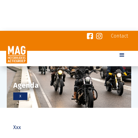
Contact
Agenda
X
Xxx