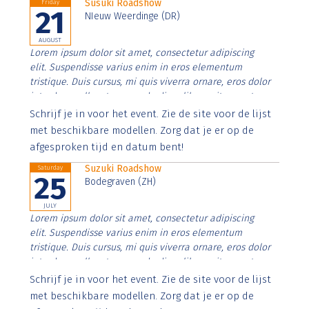
Susuki Roadshow
Friday
21
NIeuw Weerdinge (DR)
AUGUST
Lorem ipsum dolor sit amet, consectetur adipiscing
elit. Suspendisse varius enim in eros elementum
tristique. Duis cursus, mi quis viverra ornare, eros dolor
interdum nulla, ut commodo diam libero vitae erat.
Aenean faucibus nibh et justo cursus id rutrum lorem
Schrijf je in voor het event. Zie de site voor de lijst
imperdiet. Nunc ut sem vitae risus tristique posuere.
met beschikbare modellen. Zorg dat je er op de
afgesproken tijd en datum bent!
Suzuki Roadshow
Saturday
25
Bodegraven (ZH)
JULY
Lorem ipsum dolor sit amet, consectetur adipiscing
elit. Suspendisse varius enim in eros elementum
tristique. Duis cursus, mi quis viverra ornare, eros dolor
interdum nulla, ut commodo diam libero vitae erat.
Aenean faucibus nibh et justo cursus id rutrum lorem
Schrijf je in voor het event. Zie de site voor de lijst
imperdiet. Nunc ut sem vitae risus tristique posuere.
met beschikbare modellen. Zorg dat je er op de