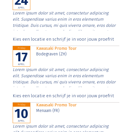
24
APRIL
Lorem ipsum dolor sit amet, consectetur adipiscing
elit. Suspendisse varius enim in eros elementum
tristique. Duis cursus, mi quis viverra ornare, eros dolor
interdum nulla, ut commodo diam libero vitae erat.
Aenean faucibus nibh et justo cursus id rutrum lorem
Kies een locatie en schrijf je in voor jouw proefrit
imperdiet. Nunc ut sem vitae risus tristique posuere.
Kawasaki Promo Tour
Friday
17
Bodegraven (ZH)
APRIL
Lorem ipsum dolor sit amet, consectetur adipiscing
elit. Suspendisse varius enim in eros elementum
tristique. Duis cursus, mi quis viverra ornare, eros dolor
interdum nulla, ut commodo diam libero vitae erat.
Aenean faucibus nibh et justo cursus id rutrum lorem
Kies een locatie en schrijf je in voor jouw proefrit
imperdiet. Nunc ut sem vitae risus tristique posuere.
Kawasaki Promo Tour
Friday
10
Menaam (FR)
APRIL
Lorem ipsum dolor sit amet, consectetur adipiscing