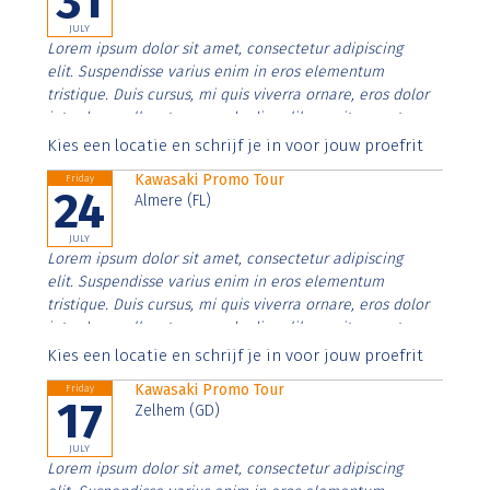
31
JULY
Lorem ipsum dolor sit amet, consectetur adipiscing
elit. Suspendisse varius enim in eros elementum
tristique. Duis cursus, mi quis viverra ornare, eros dolor
interdum nulla, ut commodo diam libero vitae erat.
Aenean faucibus nibh et justo cursus id rutrum lorem
Kies een locatie en schrijf je in voor jouw proefrit
imperdiet. Nunc ut sem vitae risus tristique posuere.
Kawasaki Promo Tour
Friday
24
Almere (FL)
JULY
Lorem ipsum dolor sit amet, consectetur adipiscing
elit. Suspendisse varius enim in eros elementum
tristique. Duis cursus, mi quis viverra ornare, eros dolor
interdum nulla, ut commodo diam libero vitae erat.
Aenean faucibus nibh et justo cursus id rutrum lorem
Kies een locatie en schrijf je in voor jouw proefrit
imperdiet. Nunc ut sem vitae risus tristique posuere.
Kawasaki Promo Tour
Friday
17
Zelhem (GD)
JULY
Lorem ipsum dolor sit amet, consectetur adipiscing