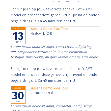
interdum nulla, ut commodo diam libero vitae erat.
Aenean faucibus nibh et justo cursus id rutrum lorem
Schrijf je in op jouw favoriete schakel- of Y-AMT
imperdiet. Nunc ut sem vitae risus tristique posuere.
model en probeer deze geheel vrijblijvend en onder
begeleiding uit. Ca 45 minuten per rit!
Yamaha Demo Ride Tour
Saturday
13
Naaldwijk (ZH)
JUNE
Lorem ipsum dolor sit amet, consectetur adipiscing
elit. Suspendisse varius enim in eros elementum
tristique. Duis cursus, mi quis viverra ornare, eros dolor
interdum nulla, ut commodo diam libero vitae erat.
Aenean faucibus nibh et justo cursus id rutrum lorem
Schrijf je in op jouw favoriete schakel- of Y-AMT
imperdiet. Nunc ut sem vitae risus tristique posuere.
model en probeer deze geheel vrijblijvend en onder
begeleiding uit. Ca 45 minuten per rit!
Yamaha Demo Ride Tour
Saturday
30
Rosmalen (NB)
MAY
Lorem ipsum dolor sit amet, consectetur adipiscing