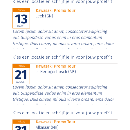
Aenean faucibus nibh et justo cursus id rutrum lorem
Kies een locatie en schrijf je in voor jouw proefrit
imperdiet. Nunc ut sem vitae risus tristique posuere.
Kawasaki Promo Tour
Friday
13
Leek (GN)
MARCH
Lorem ipsum dolor sit amet, consectetur adipiscing
elit. Suspendisse varius enim in eros elementum
tristique. Duis cursus, mi quis viverra ornare, eros dolor
interdum nulla, ut commodo diam libero vitae erat.
Aenean faucibus nibh et justo cursus id rutrum lorem
Kies een locatie en schrijf je in voor jouw proefrit
imperdiet. Nunc ut sem vitae risus tristique posuere.
Kawasaki Promo Tour
Friday
21
's-Hertogenbosch (NB)
AUGUST
Lorem ipsum dolor sit amet, consectetur adipiscing
elit. Suspendisse varius enim in eros elementum
tristique. Duis cursus, mi quis viverra ornare, eros dolor
interdum nulla, ut commodo diam libero vitae erat.
Aenean faucibus nibh et justo cursus id rutrum lorem
Kies een locatie en schrijf je in voor jouw proefrit
imperdiet. Nunc ut sem vitae risus tristique posuere.
Kawasaki Promo Tour
Friday
Alkmaar (NH)