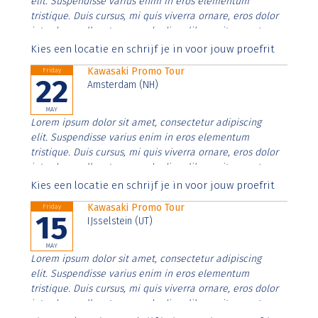
elit. Suspendisse varius enim in eros elementum
tristique. Duis cursus, mi quis viverra ornare, eros dolor
interdum nulla, ut commodo diam libero vitae erat.
Aenean faucibus nibh et justo cursus id rutrum lorem
Kies een locatie en schrijf je in voor jouw proefrit
imperdiet. Nunc ut sem vitae risus tristique posuere.
Kawasaki Promo Tour
Friday
22
Amsterdam (NH)
MAY
Lorem ipsum dolor sit amet, consectetur adipiscing
elit. Suspendisse varius enim in eros elementum
tristique. Duis cursus, mi quis viverra ornare, eros dolor
interdum nulla, ut commodo diam libero vitae erat.
Aenean faucibus nibh et justo cursus id rutrum lorem
Kies een locatie en schrijf je in voor jouw proefrit
imperdiet. Nunc ut sem vitae risus tristique posuere.
Kawasaki Promo Tour
Friday
15
IJsselstein (UT)
MAY
Lorem ipsum dolor sit amet, consectetur adipiscing
elit. Suspendisse varius enim in eros elementum
tristique. Duis cursus, mi quis viverra ornare, eros dolor
interdum nulla, ut commodo diam libero vitae erat.