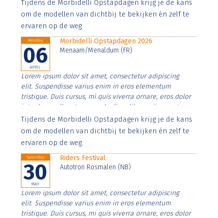
Aenean faucibus nibh et justo cursus id rutrum lorem
Tijdens de Morbidelli Opstapdagen krijg je de kans
imperdiet. Nunc ut sem vitae risus tristique posuere.
om de modellen van dichtbij te bekijken én zelf te
ervaren op de weg
Morbidelli Opstapdagen 2026
Monday
06
Menaam/Menaldum (FR)
APRIL
Lorem ipsum dolor sit amet, consectetur adipiscing
elit. Suspendisse varius enim in eros elementum
tristique. Duis cursus, mi quis viverra ornare, eros dolor
interdum nulla, ut commodo diam libero vitae erat.
Aenean faucibus nibh et justo cursus id rutrum lorem
Tijdens de Morbidelli Opstapdagen krijg je de kans
imperdiet. Nunc ut sem vitae risus tristique posuere.
om de modellen van dichtbij te bekijken én zelf te
ervaren op de weg.
Riders Festival
Saturday
30
Autotron Rosmalen (NB)
MAY
Lorem ipsum dolor sit amet, consectetur adipiscing
elit. Suspendisse varius enim in eros elementum
tristique. Duis cursus, mi quis viverra ornare, eros dolor