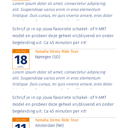
Lorem ipsum dolor sit amet, consectetur adipiscing
elit. Suspendisse varius enim in eros elementum
tristique. Duis cursus, mi quis viverra ornare, eros dolor
interdum nulla, ut commodo diam libero vitae erat.
Aenean faucibus nibh et justo cursus id rutrum lorem
Schrijf je in op jouw favoriete schakel- of Y-AMT
imperdiet. Nunc ut sem vitae risus tristique posuere.
model en probeer deze geheel vrijblijvend en onder
begeleiding uit. Ca 45 minuten per rit!
Yamaha Demo Ride Tour
Saturday
18
Nijmegen (GD)
APRIL
Lorem ipsum dolor sit amet, consectetur adipiscing
elit. Suspendisse varius enim in eros elementum
tristique. Duis cursus, mi quis viverra ornare, eros dolor
interdum nulla, ut commodo diam libero vitae erat.
Aenean faucibus nibh et justo cursus id rutrum lorem
Schrijf je in op jouw favoriete schakel- of Y-AMT
imperdiet. Nunc ut sem vitae risus tristique posuere.
model en probeer deze geheel vrijblijvend en onder
begeleiding uit. Ca 45 minuten per rit!
Yamaha Demo Ride Tour
Saturday
Amsterdam (NH)