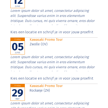
12
JUNE
Lorem ipsum dolor sit amet, consectetur adipiscing
elit. Suspendisse varius enim in eros elementum
tristique. Duis cursus, mi quis viverra ornare, eros dolor
interdum nulla, ut commodo diam libero vitae erat.
Aenean faucibus nibh et justo cursus id rutrum lorem
Kies een locatie en schrijf je in voor jouw proefrit
imperdiet. Nunc ut sem vitae risus tristique posuere.
Kawasaki Promo Tour
Friday
05
Zwolle (OV)
JUNE
Lorem ipsum dolor sit amet, consectetur adipiscing
elit. Suspendisse varius enim in eros elementum
tristique. Duis cursus, mi quis viverra ornare, eros dolor
interdum nulla, ut commodo diam libero vitae erat.
Aenean faucibus nibh et justo cursus id rutrum lorem
Kies een locatie en schrijf je in voor jouw proefrit
imperdiet. Nunc ut sem vitae risus tristique posuere.
Kawasaki Promo Tour
Friday
29
Rockanje (ZH)
MAY
Lorem ipsum dolor sit amet, consectetur adipiscing