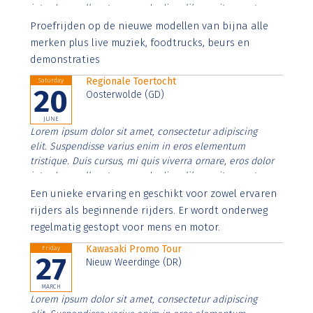
interdum nulla, ut commodo diam libero vitae erat.
Aenean faucibus nibh et justo cursus id rutrum lorem
Proefrijden op de nieuwe modellen van bijna alle
imperdiet. Nunc ut sem vitae risus tristique posuere.
merken plus live muziek, foodtrucks, beurs en
demonstraties
Regionale Toertocht
Saturday
20
Oosterwolde (GD)
JUNE
Lorem ipsum dolor sit amet, consectetur adipiscing
elit. Suspendisse varius enim in eros elementum
tristique. Duis cursus, mi quis viverra ornare, eros dolor
interdum nulla, ut commodo diam libero vitae erat.
Aenean faucibus nibh et justo cursus id rutrum lorem
Een unieke ervaring en geschikt voor zowel ervaren
imperdiet. Nunc ut sem vitae risus tristique posuere.
rijders als beginnende rijders. Er wordt onderweg
regelmatig gestopt voor mens en motor.
Kawasaki Promo Tour
Friday
27
Nieuw Weerdinge (DR)
MARCH
Lorem ipsum dolor sit amet, consectetur adipiscing