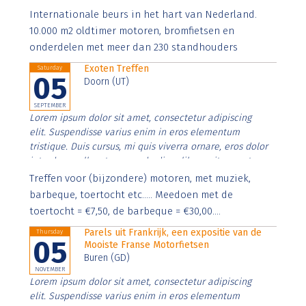
Aenean faucibus nibh et justo cursus id rutrum lorem
Internationale beurs in het hart van Nederland.
imperdiet. Nunc ut sem vitae risus tristique posuere.
10.000 m2 oldtimer motoren, bromfietsen en
onderdelen met meer dan 230 standhouders
Exoten Treffen
Saturday
05
Doorn (UT)
SEPTEMBER
Lorem ipsum dolor sit amet, consectetur adipiscing
elit. Suspendisse varius enim in eros elementum
tristique. Duis cursus, mi quis viverra ornare, eros dolor
interdum nulla, ut commodo diam libero vitae erat.
Aenean faucibus nibh et justo cursus id rutrum lorem
Treffen voor (bijzondere) motoren, met muziek,
imperdiet. Nunc ut sem vitae risus tristique posuere.
barbeque, toertocht etc..... Meedoen met de
toertocht = €7,50, de barbeque = €30,00....
Parels uit Frankrijk, een expositie van de
Thursday
05
Mooiste Franse Motorfietsen
Buren (GD)
NOVEMBER
Lorem ipsum dolor sit amet, consectetur adipiscing
elit. Suspendisse varius enim in eros elementum