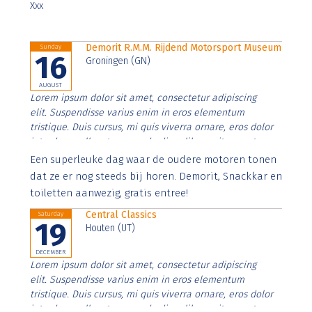
Xxx
Demorit R.M.M. Rijdend Motorsport Museum
Sunday
16
Groningen (GN)
AUGUST
Lorem ipsum dolor sit amet, consectetur adipiscing
elit. Suspendisse varius enim in eros elementum
tristique. Duis cursus, mi quis viverra ornare, eros dolor
interdum nulla, ut commodo diam libero vitae erat.
Aenean faucibus nibh et justo cursus id rutrum lorem
Een superleuke dag waar de oudere motoren tonen
imperdiet. Nunc ut sem vitae risus tristique posuere.
dat ze er nog steeds bij horen. Demorit, Snackkar en
toiletten aanwezig, gratis entree!
Central Classics
Saturday
19
Houten (UT)
DECEMBER
Lorem ipsum dolor sit amet, consectetur adipiscing
elit. Suspendisse varius enim in eros elementum
tristique. Duis cursus, mi quis viverra ornare, eros dolor
interdum nulla, ut commodo diam libero vitae erat.