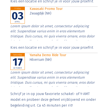
Aenean faucibus nibh et justo cursus id rutrum lorem
Kies een locatie en schrijf je in voor jouw proefrit
imperdiet. Nunc ut sem vitae risus tristique posuere.
Kawasaki Promo Tour
Friday
03
Zwaagdijk (NH)
APRIL
Lorem ipsum dolor sit amet, consectetur adipiscing
elit. Suspendisse varius enim in eros elementum
tristique. Duis cursus, mi quis viverra ornare, eros dolor
interdum nulla, ut commodo diam libero vitae erat.
Aenean faucibus nibh et justo cursus id rutrum lorem
Kies een locatie en schrijf je in voor jouw proefrit
imperdiet. Nunc ut sem vitae risus tristique posuere.
Yamaha Demo Ride Tour
Saturday
17
Hilversum (NH)
OCTOBER
Lorem ipsum dolor sit amet, consectetur adipiscing
elit. Suspendisse varius enim in eros elementum
tristique. Duis cursus, mi quis viverra ornare, eros dolor
interdum nulla, ut commodo diam libero vitae erat.
Aenean faucibus nibh et justo cursus id rutrum lorem
Schrijf je in op jouw favoriete schakel- of Y-AMT
imperdiet. Nunc ut sem vitae risus tristique posuere.
model en probeer deze geheel vrijblijvend en onder
begeleiding uit. Ca 45 minuten per rit!