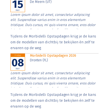
15
De Meern (UT)
MAY
Lorem ipsum dolor sit amet, consectetur adipiscing
elit. Suspendisse varius enim in eros elementum
tristique. Duis cursus, mi quis viverra ornare, eros dolor
interdum nulla, ut commodo diam libero vitae erat.
Aenean faucibus nibh et justo cursus id rutrum lorem
Tijdens de Morbidelli Opstapdagen krijg je de kans
imperdiet. Nunc ut sem vitae risus tristique posuere.
om de modellen van dichtbij te bekijken én zelf te
ervaren op de weg.
Morbidelli Opstapdagen 2026
Friday
08
Dronten (FL)
MAY
Lorem ipsum dolor sit amet, consectetur adipiscing
elit. Suspendisse varius enim in eros elementum
tristique. Duis cursus, mi quis viverra ornare, eros dolor
interdum nulla, ut commodo diam libero vitae erat.
Aenean faucibus nibh et justo cursus id rutrum lorem
Tijdens de Morbidelli Opstapdagen krijg je de kans
imperdiet. Nunc ut sem vitae risus tristique posuere.
om de modellen van dichtbij te bekijken én zelf te
ervaren op de weg.