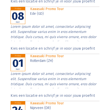
Aenean faucibus nibh et justo cursus id rutrum lorem
Kies een locatie en schrijf je in voor jouw proefrit
imperdiet. Nunc ut sem vitae risus tristique posuere.
Kawasaki Promo Tour
Friday
08
Ede (GD)
MAY
Lorem ipsum dolor sit amet, consectetur adipiscing
elit. Suspendisse varius enim in eros elementum
tristique. Duis cursus, mi quis viverra ornare, eros dolor
interdum nulla, ut commodo diam libero vitae erat.
Aenean faucibus nibh et justo cursus id rutrum lorem
Kies een locatie en schrijf je in voor jouw proefrit
imperdiet. Nunc ut sem vitae risus tristique posuere.
Kawasaki Promo Tour
Friday
01
Rotterdam (ZH)
MAY
Lorem ipsum dolor sit amet, consectetur adipiscing
elit. Suspendisse varius enim in eros elementum
tristique. Duis cursus, mi quis viverra ornare, eros dolor
interdum nulla, ut commodo diam libero vitae erat.
Aenean faucibus nibh et justo cursus id rutrum lorem
Kies een locatie en schrijf je in voor jouw proefrit
imperdiet. Nunc ut sem vitae risus tristique posuere.
Kawasaki Promo Tour
Friday
Nijeveen (DR)