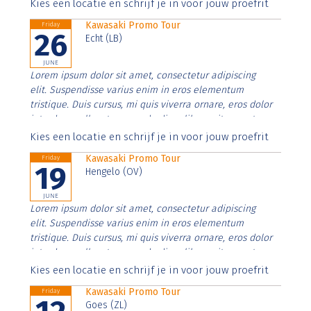
Aenean faucibus nibh et justo cursus id rutrum lorem
Kies een locatie en schrijf je in voor jouw proefrit
imperdiet. Nunc ut sem vitae risus tristique posuere.
Kawasaki Promo Tour
Friday
26
Echt (LB)
JUNE
Lorem ipsum dolor sit amet, consectetur adipiscing
elit. Suspendisse varius enim in eros elementum
tristique. Duis cursus, mi quis viverra ornare, eros dolor
interdum nulla, ut commodo diam libero vitae erat.
Aenean faucibus nibh et justo cursus id rutrum lorem
Kies een locatie en schrijf je in voor jouw proefrit
imperdiet. Nunc ut sem vitae risus tristique posuere.
Kawasaki Promo Tour
Friday
19
Hengelo (OV)
JUNE
Lorem ipsum dolor sit amet, consectetur adipiscing
elit. Suspendisse varius enim in eros elementum
tristique. Duis cursus, mi quis viverra ornare, eros dolor
interdum nulla, ut commodo diam libero vitae erat.
Aenean faucibus nibh et justo cursus id rutrum lorem
Kies een locatie en schrijf je in voor jouw proefrit
imperdiet. Nunc ut sem vitae risus tristique posuere.
Kawasaki Promo Tour
Friday
Goes (ZL)