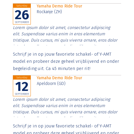
Yamaha Demo Ride Tour
Saturday
26
Rockanje (ZH)
SEPTEMBER
Lorem ipsum dolor sit amet, consectetur adipiscing
elit. Suspendisse varius enim in eros elementum
tristique. Duis cursus, mi quis viverra ornare, eros dolor
interdum nulla, ut commodo diam libero vitae erat.
Aenean faucibus nibh et justo cursus id rutrum lorem
Schrijf je in op jouw favoriete schakel- of Y-AMT
imperdiet. Nunc ut sem vitae risus tristique posuere.
model en probeer deze geheel vrijblijvend en onder
begeleiding uit. Ca 45 minuten per rit!
Yamaha Demo Ride Tour
Saturday
12
Apeldoorn (GD)
SEPTEMBER
Lorem ipsum dolor sit amet, consectetur adipiscing
elit. Suspendisse varius enim in eros elementum
tristique. Duis cursus, mi quis viverra ornare, eros dolor
interdum nulla, ut commodo diam libero vitae erat.
Aenean faucibus nibh et justo cursus id rutrum lorem
Schrijf je in op jouw favoriete schakel- of Y-AMT
imperdiet. Nunc ut sem vitae risus tristique posuere.
model en probeer deze geheel vrijblijvend en onder