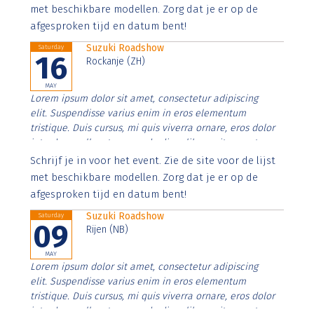
imperdiet. Nunc ut sem vitae risus tristique posuere.
met beschikbare modellen. Zorg dat je er op de
afgesproken tijd en datum bent!
Suzuki Roadshow
Saturday
16
Rockanje (ZH)
MAY
Lorem ipsum dolor sit amet, consectetur adipiscing
elit. Suspendisse varius enim in eros elementum
tristique. Duis cursus, mi quis viverra ornare, eros dolor
interdum nulla, ut commodo diam libero vitae erat.
Aenean faucibus nibh et justo cursus id rutrum lorem
Schrijf je in voor het event. Zie de site voor de lijst
imperdiet. Nunc ut sem vitae risus tristique posuere.
met beschikbare modellen. Zorg dat je er op de
afgesproken tijd en datum bent!
Suzuki Roadshow
Saturday
09
Rijen (NB)
MAY
Lorem ipsum dolor sit amet, consectetur adipiscing
elit. Suspendisse varius enim in eros elementum
tristique. Duis cursus, mi quis viverra ornare, eros dolor
interdum nulla, ut commodo diam libero vitae erat.