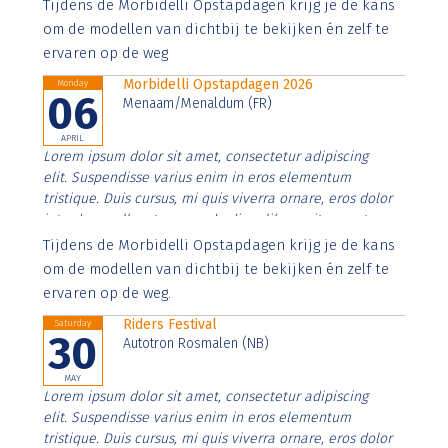
Aenean faucibus nibh et justo cursus id rutrum lorem
Tijdens de Morbidelli Opstapdagen krijg je de kans
imperdiet. Nunc ut sem vitae risus tristique posuere.
om de modellen van dichtbij te bekijken én zelf te
ervaren op de weg
Morbidelli Opstapdagen 2026
Monday
06
Menaam/Menaldum (FR)
APRIL
Lorem ipsum dolor sit amet, consectetur adipiscing
elit. Suspendisse varius enim in eros elementum
tristique. Duis cursus, mi quis viverra ornare, eros dolor
interdum nulla, ut commodo diam libero vitae erat.
Aenean faucibus nibh et justo cursus id rutrum lorem
Tijdens de Morbidelli Opstapdagen krijg je de kans
imperdiet. Nunc ut sem vitae risus tristique posuere.
om de modellen van dichtbij te bekijken én zelf te
ervaren op de weg.
Riders Festival
Saturday
30
Autotron Rosmalen (NB)
MAY
Lorem ipsum dolor sit amet, consectetur adipiscing
elit. Suspendisse varius enim in eros elementum
tristique. Duis cursus, mi quis viverra ornare, eros dolor