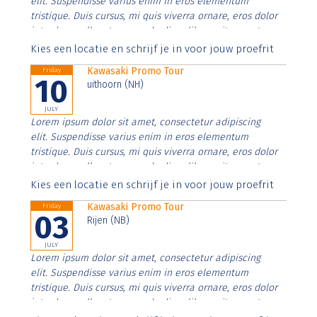
elit. Suspendisse varius enim in eros elementum
tristique. Duis cursus, mi quis viverra ornare, eros dolor
interdum nulla, ut commodo diam libero vitae erat.
Aenean faucibus nibh et justo cursus id rutrum lorem
Kies een locatie en schrijf je in voor jouw proefrit
imperdiet. Nunc ut sem vitae risus tristique posuere.
Kawasaki Promo Tour
Friday
10
uithoorn (NH)
JULY
Lorem ipsum dolor sit amet, consectetur adipiscing
elit. Suspendisse varius enim in eros elementum
tristique. Duis cursus, mi quis viverra ornare, eros dolor
interdum nulla, ut commodo diam libero vitae erat.
Aenean faucibus nibh et justo cursus id rutrum lorem
Kies een locatie en schrijf je in voor jouw proefrit
imperdiet. Nunc ut sem vitae risus tristique posuere.
Kawasaki Promo Tour
Friday
03
Rijen (NB)
JULY
Lorem ipsum dolor sit amet, consectetur adipiscing
elit. Suspendisse varius enim in eros elementum
tristique. Duis cursus, mi quis viverra ornare, eros dolor
interdum nulla, ut commodo diam libero vitae erat.