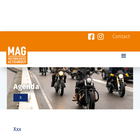
Contact
Agenda
X
Xxx