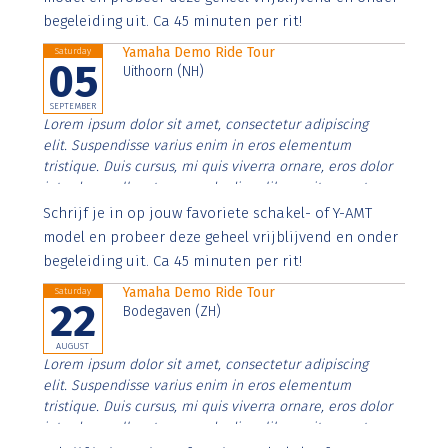
begeleiding uit. Ca 45 minuten per rit!
Yamaha Demo Ride Tour
Saturday
05
Uithoorn (NH)
SEPTEMBER
Lorem ipsum dolor sit amet, consectetur adipiscing
elit. Suspendisse varius enim in eros elementum
tristique. Duis cursus, mi quis viverra ornare, eros dolor
interdum nulla, ut commodo diam libero vitae erat.
Aenean faucibus nibh et justo cursus id rutrum lorem
Schrijf je in op jouw favoriete schakel- of Y-AMT
imperdiet. Nunc ut sem vitae risus tristique posuere.
model en probeer deze geheel vrijblijvend en onder
begeleiding uit. Ca 45 minuten per rit!
Yamaha Demo Ride Tour
Saturday
22
Bodegaven (ZH)
AUGUST
Lorem ipsum dolor sit amet, consectetur adipiscing
elit. Suspendisse varius enim in eros elementum
tristique. Duis cursus, mi quis viverra ornare, eros dolor
interdum nulla, ut commodo diam libero vitae erat.