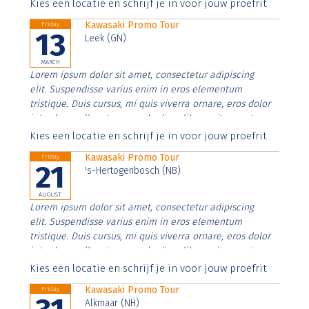
Aenean faucibus nibh et justo cursus id rutrum lorem
Kies een locatie en schrijf je in voor jouw proefrit
imperdiet. Nunc ut sem vitae risus tristique posuere.
Kawasaki Promo Tour
Friday
13
Leek (GN)
MARCH
Lorem ipsum dolor sit amet, consectetur adipiscing
elit. Suspendisse varius enim in eros elementum
tristique. Duis cursus, mi quis viverra ornare, eros dolor
interdum nulla, ut commodo diam libero vitae erat.
Aenean faucibus nibh et justo cursus id rutrum lorem
Kies een locatie en schrijf je in voor jouw proefrit
imperdiet. Nunc ut sem vitae risus tristique posuere.
Kawasaki Promo Tour
Friday
21
's-Hertogenbosch (NB)
AUGUST
Lorem ipsum dolor sit amet, consectetur adipiscing
elit. Suspendisse varius enim in eros elementum
tristique. Duis cursus, mi quis viverra ornare, eros dolor
interdum nulla, ut commodo diam libero vitae erat.
Aenean faucibus nibh et justo cursus id rutrum lorem
Kies een locatie en schrijf je in voor jouw proefrit
imperdiet. Nunc ut sem vitae risus tristique posuere.
Kawasaki Promo Tour
Friday
Alkmaar (NH)