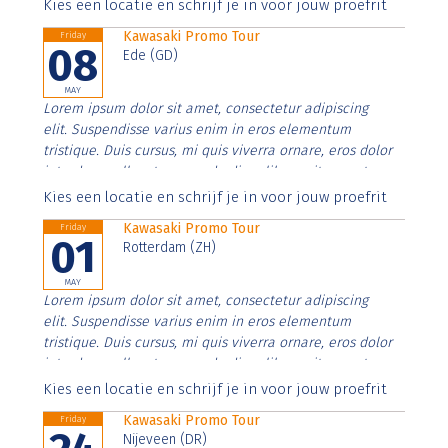
Aenean faucibus nibh et justo cursus id rutrum lorem
Kies een locatie en schrijf je in voor jouw proefrit
imperdiet. Nunc ut sem vitae risus tristique posuere.
Kawasaki Promo Tour
Friday
08
Ede (GD)
MAY
Lorem ipsum dolor sit amet, consectetur adipiscing
elit. Suspendisse varius enim in eros elementum
tristique. Duis cursus, mi quis viverra ornare, eros dolor
interdum nulla, ut commodo diam libero vitae erat.
Aenean faucibus nibh et justo cursus id rutrum lorem
Kies een locatie en schrijf je in voor jouw proefrit
imperdiet. Nunc ut sem vitae risus tristique posuere.
Kawasaki Promo Tour
Friday
01
Rotterdam (ZH)
MAY
Lorem ipsum dolor sit amet, consectetur adipiscing
elit. Suspendisse varius enim in eros elementum
tristique. Duis cursus, mi quis viverra ornare, eros dolor
interdum nulla, ut commodo diam libero vitae erat.
Aenean faucibus nibh et justo cursus id rutrum lorem
Kies een locatie en schrijf je in voor jouw proefrit
imperdiet. Nunc ut sem vitae risus tristique posuere.
Kawasaki Promo Tour
Friday
Nijeveen (DR)