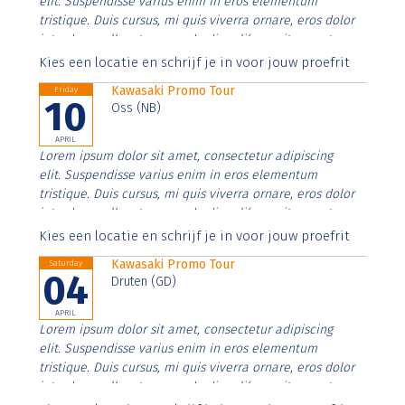
elit. Suspendisse varius enim in eros elementum
tristique. Duis cursus, mi quis viverra ornare, eros dolor
interdum nulla, ut commodo diam libero vitae erat.
Aenean faucibus nibh et justo cursus id rutrum lorem
Kies een locatie en schrijf je in voor jouw proefrit
imperdiet. Nunc ut sem vitae risus tristique posuere.
Kawasaki Promo Tour
Friday
10
Oss (NB)
APRIL
Lorem ipsum dolor sit amet, consectetur adipiscing
elit. Suspendisse varius enim in eros elementum
tristique. Duis cursus, mi quis viverra ornare, eros dolor
interdum nulla, ut commodo diam libero vitae erat.
Aenean faucibus nibh et justo cursus id rutrum lorem
Kies een locatie en schrijf je in voor jouw proefrit
imperdiet. Nunc ut sem vitae risus tristique posuere.
Kawasaki Promo Tour
Saturday
04
Druten (GD)
APRIL
Lorem ipsum dolor sit amet, consectetur adipiscing
elit. Suspendisse varius enim in eros elementum
tristique. Duis cursus, mi quis viverra ornare, eros dolor
interdum nulla, ut commodo diam libero vitae erat.