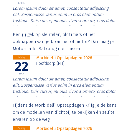
APRIL
Lorem ipsum dolor sit amet, consectetur adipiscing
elit. Suspendisse varius enim in eros elementum
tristique. Duis cursus, mi quis viverra ornare, eros dolor
interdum nulla, ut commodo diam libero vitae erat.
Aenean faucibus nibh et justo cursus id rutrum lorem
Ben jij gek op sleutelen, oldtimers of het
imperdiet. Nunc ut sem vitae risus tristique posuere.
opknappen van je brommer of motor? Dan mag je
Motormarkt Balkbrug niet missen.
Morbidelli Opstapdagen 2026
Friday
22
Hoofddorp (NH)
MAY
Lorem ipsum dolor sit amet, consectetur adipiscing
elit. Suspendisse varius enim in eros elementum
tristique. Duis cursus, mi quis viverra ornare, eros dolor
interdum nulla, ut commodo diam libero vitae erat.
Aenean faucibus nibh et justo cursus id rutrum lorem
Tijdens de Morbidelli Opstapdagen krijg je de kans
imperdiet. Nunc ut sem vitae risus tristique posuere.
om de modellen van dichtbij te bekijken én zelf te
ervaren op de weg.
Morbidelli Opstapdagen 2026
Friday