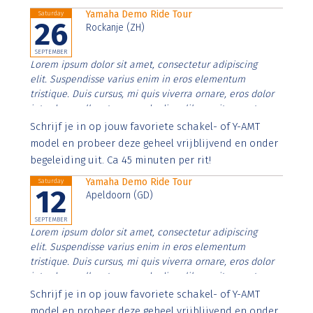
Yamaha Demo Ride Tour
Saturday
26
Rockanje (ZH)
SEPTEMBER
Lorem ipsum dolor sit amet, consectetur adipiscing
elit. Suspendisse varius enim in eros elementum
tristique. Duis cursus, mi quis viverra ornare, eros dolor
interdum nulla, ut commodo diam libero vitae erat.
Aenean faucibus nibh et justo cursus id rutrum lorem
Schrijf je in op jouw favoriete schakel- of Y-AMT
imperdiet. Nunc ut sem vitae risus tristique posuere.
model en probeer deze geheel vrijblijvend en onder
begeleiding uit. Ca 45 minuten per rit!
Yamaha Demo Ride Tour
Saturday
12
Apeldoorn (GD)
SEPTEMBER
Lorem ipsum dolor sit amet, consectetur adipiscing
elit. Suspendisse varius enim in eros elementum
tristique. Duis cursus, mi quis viverra ornare, eros dolor
interdum nulla, ut commodo diam libero vitae erat.
Aenean faucibus nibh et justo cursus id rutrum lorem
Schrijf je in op jouw favoriete schakel- of Y-AMT
imperdiet. Nunc ut sem vitae risus tristique posuere.
model en probeer deze geheel vrijblijvend en onder