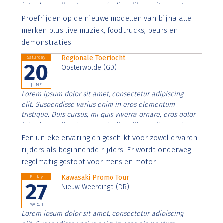
interdum nulla, ut commodo diam libero vitae erat.
Aenean faucibus nibh et justo cursus id rutrum lorem
Proefrijden op de nieuwe modellen van bijna alle
imperdiet. Nunc ut sem vitae risus tristique posuere.
merken plus live muziek, foodtrucks, beurs en
demonstraties
Regionale Toertocht
Saturday
20
Oosterwolde (GD)
JUNE
Lorem ipsum dolor sit amet, consectetur adipiscing
elit. Suspendisse varius enim in eros elementum
tristique. Duis cursus, mi quis viverra ornare, eros dolor
interdum nulla, ut commodo diam libero vitae erat.
Aenean faucibus nibh et justo cursus id rutrum lorem
Een unieke ervaring en geschikt voor zowel ervaren
imperdiet. Nunc ut sem vitae risus tristique posuere.
rijders als beginnende rijders. Er wordt onderweg
regelmatig gestopt voor mens en motor.
Kawasaki Promo Tour
Friday
27
Nieuw Weerdinge (DR)
MARCH
Lorem ipsum dolor sit amet, consectetur adipiscing