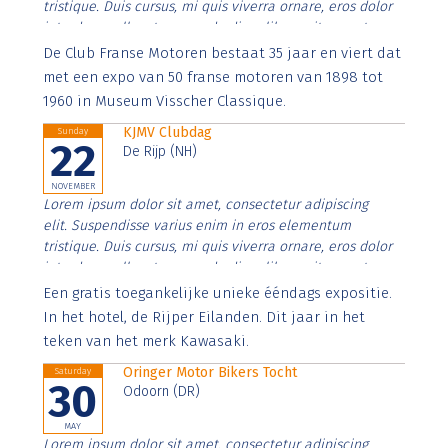
tristique. Duis cursus, mi quis viverra ornare, eros dolor
interdum nulla, ut commodo diam libero vitae erat.
Aenean faucibus nibh et justo cursus id rutrum lorem
De Club Franse Motoren bestaat 35 jaar en viert dat
imperdiet. Nunc ut sem vitae risus tristique posuere.
met een expo van 50 franse motoren van 1898 tot
1960 in Museum Visscher Classique.
KJMV Clubdag
Sunday
22
De Rijp (NH)
NOVEMBER
Lorem ipsum dolor sit amet, consectetur adipiscing
elit. Suspendisse varius enim in eros elementum
tristique. Duis cursus, mi quis viverra ornare, eros dolor
interdum nulla, ut commodo diam libero vitae erat.
Aenean faucibus nibh et justo cursus id rutrum lorem
Een gratis toegankelijke unieke ééndags expositie.
imperdiet. Nunc ut sem vitae risus tristique posuere.
In het hotel, de Rijper Eilanden. Dit jaar in het
teken van het merk Kawasaki.
Oringer Motor Bikers Tocht
Saturday
30
Odoorn (DR)
MAY
Lorem ipsum dolor sit amet, consectetur adipiscing