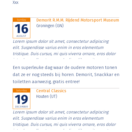
Xxx
Demorit R.M.M. Rijdend Motorsport Museum
Sunday
16
Groningen (GN)
AUGUST
Lorem ipsum dolor sit amet, consectetur adipiscing
elit. Suspendisse varius enim in eros elementum
tristique. Duis cursus, mi quis viverra ornare, eros dolor
interdum nulla, ut commodo diam libero vitae erat.
Aenean faucibus nibh et justo cursus id rutrum lorem
Een superleuke dag waar de oudere motoren tonen
imperdiet. Nunc ut sem vitae risus tristique posuere.
dat ze er nog steeds bij horen. Demorit, Snackkar en
toiletten aanwezig, gratis entree!
Central Classics
Saturday
19
Houten (UT)
DECEMBER
Lorem ipsum dolor sit amet, consectetur adipiscing
elit. Suspendisse varius enim in eros elementum
tristique. Duis cursus, mi quis viverra ornare, eros dolor
interdum nulla, ut commodo diam libero vitae erat.