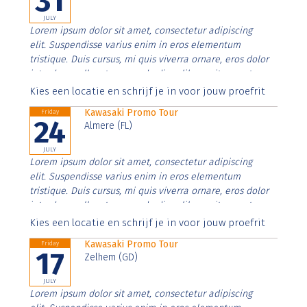
31
JULY
Lorem ipsum dolor sit amet, consectetur adipiscing
elit. Suspendisse varius enim in eros elementum
tristique. Duis cursus, mi quis viverra ornare, eros dolor
interdum nulla, ut commodo diam libero vitae erat.
Aenean faucibus nibh et justo cursus id rutrum lorem
Kies een locatie en schrijf je in voor jouw proefrit
imperdiet. Nunc ut sem vitae risus tristique posuere.
Kawasaki Promo Tour
Friday
24
Almere (FL)
JULY
Lorem ipsum dolor sit amet, consectetur adipiscing
elit. Suspendisse varius enim in eros elementum
tristique. Duis cursus, mi quis viverra ornare, eros dolor
interdum nulla, ut commodo diam libero vitae erat.
Aenean faucibus nibh et justo cursus id rutrum lorem
Kies een locatie en schrijf je in voor jouw proefrit
imperdiet. Nunc ut sem vitae risus tristique posuere.
Kawasaki Promo Tour
Friday
17
Zelhem (GD)
JULY
Lorem ipsum dolor sit amet, consectetur adipiscing