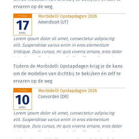
ervaren op de weg.
Morbidelli Opstapdagen 2026
Friday
17
Amersfoort (UT)
APRIL
Lorem ipsum dolor sit amet, consectetur adipiscing
elit. Suspendisse varius enim in eros elementum
tristique. Duis cursus, mi quis viverra ornare, eros dolor
interdum nulla, ut commodo diam libero vitae erat.
Aenean faucibus nibh et justo cursus id rutrum lorem
Tijdens de Morbidelli Opstapdagen krijg je de kans
imperdiet. Nunc ut sem vitae risus tristique posuere.
om de modellen van dichtbij te bekijken én zelf te
ervaren op de weg
Morbidelli Opstapdagen 2026
Friday
10
Coevorden (DR)
APRIL
Lorem ipsum dolor sit amet, consectetur adipiscing
elit. Suspendisse varius enim in eros elementum
tristique. Duis cursus, mi quis viverra ornare, eros dolor
interdum nulla, ut commodo diam libero vitae erat.