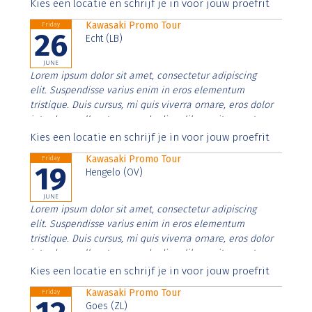
Aenean faucibus nibh et justo cursus id rutrum lorem
Kies een locatie en schrijf je in voor jouw proefrit
imperdiet. Nunc ut sem vitae risus tristique posuere.
Kawasaki Promo Tour
Friday
26
Echt (LB)
JUNE
Lorem ipsum dolor sit amet, consectetur adipiscing
elit. Suspendisse varius enim in eros elementum
tristique. Duis cursus, mi quis viverra ornare, eros dolor
interdum nulla, ut commodo diam libero vitae erat.
Aenean faucibus nibh et justo cursus id rutrum lorem
Kies een locatie en schrijf je in voor jouw proefrit
imperdiet. Nunc ut sem vitae risus tristique posuere.
Kawasaki Promo Tour
Friday
19
Hengelo (OV)
JUNE
Lorem ipsum dolor sit amet, consectetur adipiscing
elit. Suspendisse varius enim in eros elementum
tristique. Duis cursus, mi quis viverra ornare, eros dolor
interdum nulla, ut commodo diam libero vitae erat.
Aenean faucibus nibh et justo cursus id rutrum lorem
Kies een locatie en schrijf je in voor jouw proefrit
imperdiet. Nunc ut sem vitae risus tristique posuere.
Kawasaki Promo Tour
Friday
Goes (ZL)