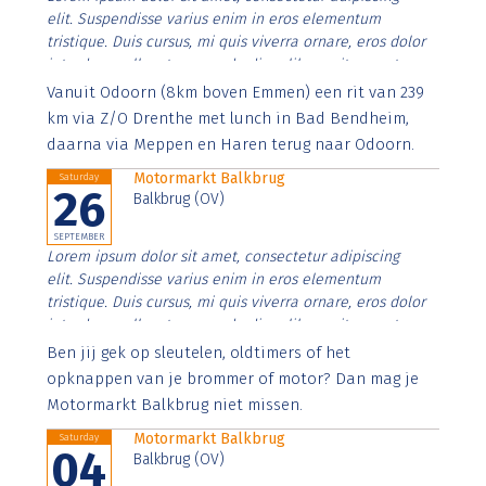
elit. Suspendisse varius enim in eros elementum
tristique. Duis cursus, mi quis viverra ornare, eros dolor
interdum nulla, ut commodo diam libero vitae erat.
Aenean faucibus nibh et justo cursus id rutrum lorem
Vanuit Odoorn (8km boven Emmen) een rit van 239
imperdiet. Nunc ut sem vitae risus tristique posuere.
km via Z/O Drenthe met lunch in Bad Bendheim,
daarna via Meppen en Haren terug naar Odoorn.
Motormarkt Balkbrug
Saturday
26
Balkbrug (OV)
SEPTEMBER
Lorem ipsum dolor sit amet, consectetur adipiscing
elit. Suspendisse varius enim in eros elementum
tristique. Duis cursus, mi quis viverra ornare, eros dolor
interdum nulla, ut commodo diam libero vitae erat.
Aenean faucibus nibh et justo cursus id rutrum lorem
Ben jij gek op sleutelen, oldtimers of het
imperdiet. Nunc ut sem vitae risus tristique posuere.
opknappen van je brommer of motor? Dan mag je
Motormarkt Balkbrug niet missen.
Motormarkt Balkbrug
Saturday
04
Balkbrug (OV)