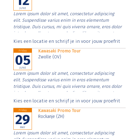
12
JUNE
Lorem ipsum dolor sit amet, consectetur adipiscing
elit. Suspendisse varius enim in eros elementum
tristique. Duis cursus, mi quis viverra ornare, eros dolor
interdum nulla, ut commodo diam libero vitae erat.
Aenean faucibus nibh et justo cursus id rutrum lorem
Kies een locatie en schrijf je in voor jouw proefrit
imperdiet. Nunc ut sem vitae risus tristique posuere.
Kawasaki Promo Tour
Friday
05
Zwolle (OV)
JUNE
Lorem ipsum dolor sit amet, consectetur adipiscing
elit. Suspendisse varius enim in eros elementum
tristique. Duis cursus, mi quis viverra ornare, eros dolor
interdum nulla, ut commodo diam libero vitae erat.
Aenean faucibus nibh et justo cursus id rutrum lorem
Kies een locatie en schrijf je in voor jouw proefrit
imperdiet. Nunc ut sem vitae risus tristique posuere.
Kawasaki Promo Tour
Friday
29
Rockanje (ZH)
MAY
Lorem ipsum dolor sit amet, consectetur adipiscing