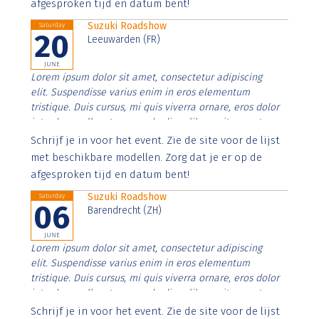
afgesproken tijd en datum bent!
Suzuki Roadshow
Saturday
20
Leeuwarden (FR)
JUNE
Lorem ipsum dolor sit amet, consectetur adipiscing
elit. Suspendisse varius enim in eros elementum
tristique. Duis cursus, mi quis viverra ornare, eros dolor
interdum nulla, ut commodo diam libero vitae erat.
Aenean faucibus nibh et justo cursus id rutrum lorem
Schrijf je in voor het event. Zie de site voor de lijst
imperdiet. Nunc ut sem vitae risus tristique posuere.
met beschikbare modellen. Zorg dat je er op de
afgesproken tijd en datum bent!
Suzuki Roadshow
Saturday
06
Barendrecht (ZH)
JUNE
Lorem ipsum dolor sit amet, consectetur adipiscing
elit. Suspendisse varius enim in eros elementum
tristique. Duis cursus, mi quis viverra ornare, eros dolor
interdum nulla, ut commodo diam libero vitae erat.
Aenean faucibus nibh et justo cursus id rutrum lorem
Schrijf je in voor het event. Zie de site voor de lijst