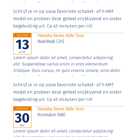
interdum nulla, ut commodo diam libero vitae erat.
Aenean faucibus nibh et justo cursus id rutrum lorem
Schrijf je in op jouw favoriete schakel- of Y-AMT
imperdiet. Nunc ut sem vitae risus tristique posuere.
model en probeer deze geheel vrijblijvend en onder
begeleiding uit. Ca 45 minuten per rit!
Yamaha Demo Ride Tour
Saturday
13
Naaldwijk (ZH)
JUNE
Lorem ipsum dolor sit amet, consectetur adipiscing
elit. Suspendisse varius enim in eros elementum
tristique. Duis cursus, mi quis viverra ornare, eros dolor
interdum nulla, ut commodo diam libero vitae erat.
Aenean faucibus nibh et justo cursus id rutrum lorem
Schrijf je in op jouw favoriete schakel- of Y-AMT
imperdiet. Nunc ut sem vitae risus tristique posuere.
model en probeer deze geheel vrijblijvend en onder
begeleiding uit. Ca 45 minuten per rit!
Yamaha Demo Ride Tour
Saturday
30
Rosmalen (NB)
MAY
Lorem ipsum dolor sit amet, consectetur adipiscing