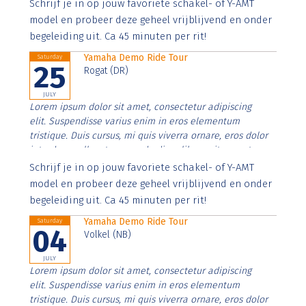
Aenean faucibus nibh et justo cursus id rutrum lorem
Schrijf je in op jouw favoriete schakel- of Y-AMT
imperdiet. Nunc ut sem vitae risus tristique posuere.
model en probeer deze geheel vrijblijvend en onder
begeleiding uit. Ca 45 minuten per rit!
Yamaha Demo Ride Tour
Saturday
25
Rogat (DR)
JULY
Lorem ipsum dolor sit amet, consectetur adipiscing
elit. Suspendisse varius enim in eros elementum
tristique. Duis cursus, mi quis viverra ornare, eros dolor
interdum nulla, ut commodo diam libero vitae erat.
Aenean faucibus nibh et justo cursus id rutrum lorem
Schrijf je in op jouw favoriete schakel- of Y-AMT
imperdiet. Nunc ut sem vitae risus tristique posuere.
model en probeer deze geheel vrijblijvend en onder
begeleiding uit. Ca 45 minuten per rit!
Yamaha Demo Ride Tour
Saturday
04
Volkel (NB)
JULY
Lorem ipsum dolor sit amet, consectetur adipiscing
elit. Suspendisse varius enim in eros elementum
tristique. Duis cursus, mi quis viverra ornare, eros dolor