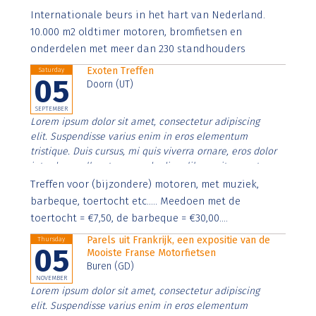
Aenean faucibus nibh et justo cursus id rutrum lorem
Internationale beurs in het hart van Nederland.
imperdiet. Nunc ut sem vitae risus tristique posuere.
10.000 m2 oldtimer motoren, bromfietsen en
onderdelen met meer dan 230 standhouders
Exoten Treffen
Saturday
05
Doorn (UT)
SEPTEMBER
Lorem ipsum dolor sit amet, consectetur adipiscing
elit. Suspendisse varius enim in eros elementum
tristique. Duis cursus, mi quis viverra ornare, eros dolor
interdum nulla, ut commodo diam libero vitae erat.
Aenean faucibus nibh et justo cursus id rutrum lorem
Treffen voor (bijzondere) motoren, met muziek,
imperdiet. Nunc ut sem vitae risus tristique posuere.
barbeque, toertocht etc..... Meedoen met de
toertocht = €7,50, de barbeque = €30,00....
Parels uit Frankrijk, een expositie van de
Thursday
05
Mooiste Franse Motorfietsen
Buren (GD)
NOVEMBER
Lorem ipsum dolor sit amet, consectetur adipiscing
elit. Suspendisse varius enim in eros elementum