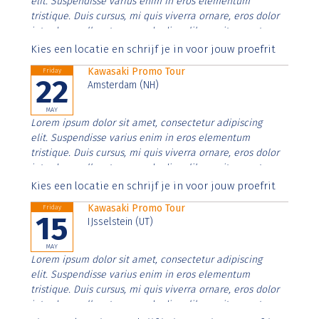
elit. Suspendisse varius enim in eros elementum
tristique. Duis cursus, mi quis viverra ornare, eros dolor
interdum nulla, ut commodo diam libero vitae erat.
Aenean faucibus nibh et justo cursus id rutrum lorem
Kies een locatie en schrijf je in voor jouw proefrit
imperdiet. Nunc ut sem vitae risus tristique posuere.
Kawasaki Promo Tour
Friday
22
Amsterdam (NH)
MAY
Lorem ipsum dolor sit amet, consectetur adipiscing
elit. Suspendisse varius enim in eros elementum
tristique. Duis cursus, mi quis viverra ornare, eros dolor
interdum nulla, ut commodo diam libero vitae erat.
Aenean faucibus nibh et justo cursus id rutrum lorem
Kies een locatie en schrijf je in voor jouw proefrit
imperdiet. Nunc ut sem vitae risus tristique posuere.
Kawasaki Promo Tour
Friday
15
IJsselstein (UT)
MAY
Lorem ipsum dolor sit amet, consectetur adipiscing
elit. Suspendisse varius enim in eros elementum
tristique. Duis cursus, mi quis viverra ornare, eros dolor
interdum nulla, ut commodo diam libero vitae erat.