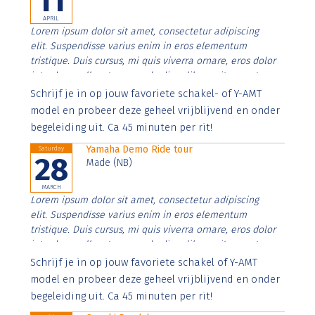
11
APRIL
Lorem ipsum dolor sit amet, consectetur adipiscing
elit. Suspendisse varius enim in eros elementum
tristique. Duis cursus, mi quis viverra ornare, eros dolor
interdum nulla, ut commodo diam libero vitae erat.
Aenean faucibus nibh et justo cursus id rutrum lorem
Schrijf je in op jouw favoriete schakel- of Y-AMT
imperdiet. Nunc ut sem vitae risus tristique posuere.
model en probeer deze geheel vrijblijvend en onder
begeleiding uit. Ca 45 minuten per rit!
Yamaha Demo Ride tour
Saturday
28
Made (NB)
MARCH
Lorem ipsum dolor sit amet, consectetur adipiscing
elit. Suspendisse varius enim in eros elementum
tristique. Duis cursus, mi quis viverra ornare, eros dolor
interdum nulla, ut commodo diam libero vitae erat.
Aenean faucibus nibh et justo cursus id rutrum lorem
Schrijf je in op jouw favoriete schakel of Y-AMT
imperdiet. Nunc ut sem vitae risus tristique posuere.
model en probeer deze geheel vrijblijvend en onder
begeleiding uit. Ca 45 minuten per rit!