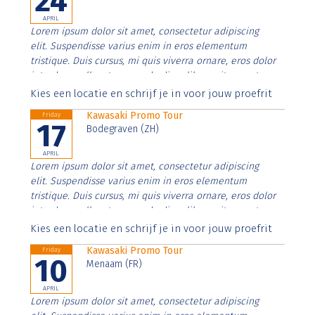
24
APRIL
Lorem ipsum dolor sit amet, consectetur adipiscing
elit. Suspendisse varius enim in eros elementum
tristique. Duis cursus, mi quis viverra ornare, eros dolor
interdum nulla, ut commodo diam libero vitae erat.
Aenean faucibus nibh et justo cursus id rutrum lorem
Kies een locatie en schrijf je in voor jouw proefrit
imperdiet. Nunc ut sem vitae risus tristique posuere.
Kawasaki Promo Tour
Friday
17
Bodegraven (ZH)
APRIL
Lorem ipsum dolor sit amet, consectetur adipiscing
elit. Suspendisse varius enim in eros elementum
tristique. Duis cursus, mi quis viverra ornare, eros dolor
interdum nulla, ut commodo diam libero vitae erat.
Aenean faucibus nibh et justo cursus id rutrum lorem
Kies een locatie en schrijf je in voor jouw proefrit
imperdiet. Nunc ut sem vitae risus tristique posuere.
Kawasaki Promo Tour
Friday
10
Menaam (FR)
APRIL
Lorem ipsum dolor sit amet, consectetur adipiscing