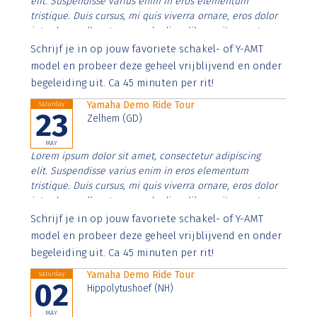
elit. Suspendisse varius enim in eros elementum
tristique. Duis cursus, mi quis viverra ornare, eros dolor
interdum nulla, ut commodo diam libero vitae erat.
Aenean faucibus nibh et justo cursus id rutrum lorem
Schrijf je in op jouw favoriete schakel- of Y-AMT
imperdiet. Nunc ut sem vitae risus tristique posuere.
model en probeer deze geheel vrijblijvend en onder
begeleiding uit. Ca 45 minuten per rit!
Yamaha Demo Ride Tour
Saturday
23
Zelhem (GD)
MAY
Lorem ipsum dolor sit amet, consectetur adipiscing
elit. Suspendisse varius enim in eros elementum
tristique. Duis cursus, mi quis viverra ornare, eros dolor
interdum nulla, ut commodo diam libero vitae erat.
Aenean faucibus nibh et justo cursus id rutrum lorem
Schrijf je in op jouw favoriete schakel- of Y-AMT
imperdiet. Nunc ut sem vitae risus tristique posuere.
model en probeer deze geheel vrijblijvend en onder
begeleiding uit. Ca 45 minuten per rit!
Yamaha Demo Ride Tour
Saturday
02
Hippolytushoef (NH)
MAY