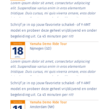
Lorem ipsum dolor sit amet, consectetur adipiscing
elit. Suspendisse varius enim in eros elementum
tristique. Duis cursus, mi quis viverra ornare, eros dolor
interdum nulla, ut commodo diam libero vitae erat.
Aenean faucibus nibh et justo cursus id rutrum lorem
Schrijf je in op jouw favoriete schakel- of Y-AMT
imperdiet. Nunc ut sem vitae risus tristique posuere.
model en probeer deze geheel vrijblijvend en onder
begeleiding uit. Ca 45 minuten per rit!
Yamaha Demo Ride Tour
Saturday
18
Nijmegen (GD)
APRIL
Lorem ipsum dolor sit amet, consectetur adipiscing
elit. Suspendisse varius enim in eros elementum
tristique. Duis cursus, mi quis viverra ornare, eros dolor
interdum nulla, ut commodo diam libero vitae erat.
Aenean faucibus nibh et justo cursus id rutrum lorem
Schrijf je in op jouw favoriete schakel- of Y-AMT
imperdiet. Nunc ut sem vitae risus tristique posuere.
model en probeer deze geheel vrijblijvend en onder
begeleiding uit. Ca 45 minuten per rit!
Yamaha Demo Ride Tour
Saturday
Amsterdam (NH)