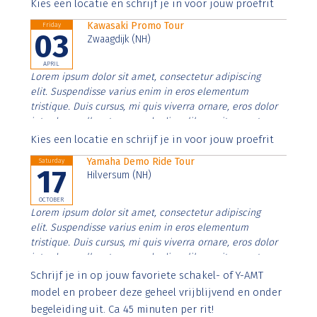
Aenean faucibus nibh et justo cursus id rutrum lorem
Kies een locatie en schrijf je in voor jouw proefrit
imperdiet. Nunc ut sem vitae risus tristique posuere.
Kawasaki Promo Tour
Friday
03
Zwaagdijk (NH)
APRIL
Lorem ipsum dolor sit amet, consectetur adipiscing
elit. Suspendisse varius enim in eros elementum
tristique. Duis cursus, mi quis viverra ornare, eros dolor
interdum nulla, ut commodo diam libero vitae erat.
Aenean faucibus nibh et justo cursus id rutrum lorem
Kies een locatie en schrijf je in voor jouw proefrit
imperdiet. Nunc ut sem vitae risus tristique posuere.
Yamaha Demo Ride Tour
Saturday
17
Hilversum (NH)
OCTOBER
Lorem ipsum dolor sit amet, consectetur adipiscing
elit. Suspendisse varius enim in eros elementum
tristique. Duis cursus, mi quis viverra ornare, eros dolor
interdum nulla, ut commodo diam libero vitae erat.
Aenean faucibus nibh et justo cursus id rutrum lorem
Schrijf je in op jouw favoriete schakel- of Y-AMT
imperdiet. Nunc ut sem vitae risus tristique posuere.
model en probeer deze geheel vrijblijvend en onder
begeleiding uit. Ca 45 minuten per rit!