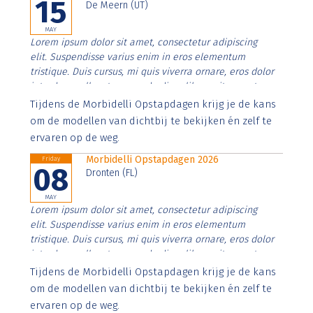
15
De Meern (UT)
MAY
Lorem ipsum dolor sit amet, consectetur adipiscing
elit. Suspendisse varius enim in eros elementum
tristique. Duis cursus, mi quis viverra ornare, eros dolor
interdum nulla, ut commodo diam libero vitae erat.
Aenean faucibus nibh et justo cursus id rutrum lorem
Tijdens de Morbidelli Opstapdagen krijg je de kans
imperdiet. Nunc ut sem vitae risus tristique posuere.
om de modellen van dichtbij te bekijken én zelf te
ervaren op de weg.
Morbidelli Opstapdagen 2026
Friday
08
Dronten (FL)
MAY
Lorem ipsum dolor sit amet, consectetur adipiscing
elit. Suspendisse varius enim in eros elementum
tristique. Duis cursus, mi quis viverra ornare, eros dolor
interdum nulla, ut commodo diam libero vitae erat.
Aenean faucibus nibh et justo cursus id rutrum lorem
Tijdens de Morbidelli Opstapdagen krijg je de kans
imperdiet. Nunc ut sem vitae risus tristique posuere.
om de modellen van dichtbij te bekijken én zelf te
ervaren op de weg.