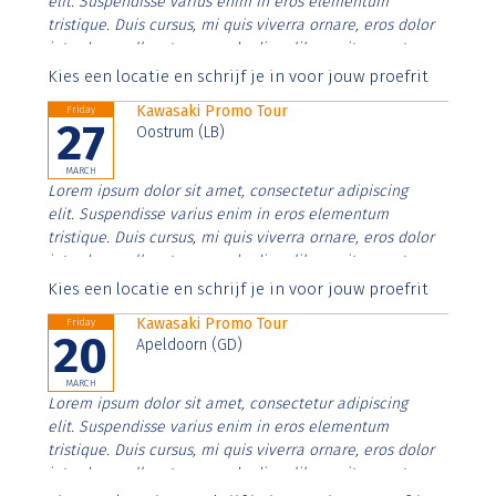
elit. Suspendisse varius enim in eros elementum
tristique. Duis cursus, mi quis viverra ornare, eros dolor
interdum nulla, ut commodo diam libero vitae erat.
Aenean faucibus nibh et justo cursus id rutrum lorem
Kies een locatie en schrijf je in voor jouw proefrit
imperdiet. Nunc ut sem vitae risus tristique posuere.
Kawasaki Promo Tour
Friday
27
Oostrum (LB)
MARCH
Lorem ipsum dolor sit amet, consectetur adipiscing
elit. Suspendisse varius enim in eros elementum
tristique. Duis cursus, mi quis viverra ornare, eros dolor
interdum nulla, ut commodo diam libero vitae erat.
Aenean faucibus nibh et justo cursus id rutrum lorem
Kies een locatie en schrijf je in voor jouw proefrit
imperdiet. Nunc ut sem vitae risus tristique posuere.
Kawasaki Promo Tour
Friday
20
Apeldoorn (GD)
MARCH
Lorem ipsum dolor sit amet, consectetur adipiscing
elit. Suspendisse varius enim in eros elementum
tristique. Duis cursus, mi quis viverra ornare, eros dolor
interdum nulla, ut commodo diam libero vitae erat.