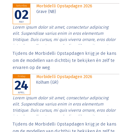
Morbidelli Opstapdagen 2026
Saturday
02
Grave (NB)
MAY
Lorem ipsum dolor sit amet, consectetur adipiscing
elit. Suspendisse varius enim in eros elementum
tristique. Duis cursus, mi quis viverra ornare, eros dolor
interdum nulla, ut commodo diam libero vitae erat.
Aenean faucibus nibh et justo cursus id rutrum lorem
Tijdens de Morbidelli Opstapdagen krijg je de kans
imperdiet. Nunc ut sem vitae risus tristique posuere.
om de modellen van dichtbij te bekijken én zelf te
ervaren op de weg.
Morbidelli Opstapdagen 2026
Friday
24
Kolham (GR)
APRIL
Lorem ipsum dolor sit amet, consectetur adipiscing
elit. Suspendisse varius enim in eros elementum
tristique. Duis cursus, mi quis viverra ornare, eros dolor
interdum nulla, ut commodo diam libero vitae erat.
Aenean faucibus nibh et justo cursus id rutrum lorem
Tijdens de Morbidelli Opstapdagen krijg je de kans
imperdiet. Nunc ut sem vitae risus tristique posuere.
om de modellen van dichtbij te bekijken én zelf te