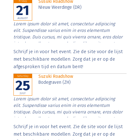
Susuki Roadshow
Friday
21
NIeuw Weerdinge (DR)
AUGUST
Lorem ipsum dolor sit amet, consectetur adipiscing
elit. Suspendisse varius enim in eros elementum
tristique. Duis cursus, mi quis viverra ornare, eros dolor
interdum nulla, ut commodo diam libero vitae erat.
Aenean faucibus nibh et justo cursus id rutrum lorem
Schrijf je in voor het event. Zie de site voor de lijst
imperdiet. Nunc ut sem vitae risus tristique posuere.
met beschikbare modellen. Zorg dat je er op de
afgesproken tijd en datum bent!
Suzuki Roadshow
Saturday
25
Bodegraven (ZH)
JULY
Lorem ipsum dolor sit amet, consectetur adipiscing
elit. Suspendisse varius enim in eros elementum
tristique. Duis cursus, mi quis viverra ornare, eros dolor
interdum nulla, ut commodo diam libero vitae erat.
Aenean faucibus nibh et justo cursus id rutrum lorem
Schrijf je in voor het event. Zie de site voor de lijst
imperdiet. Nunc ut sem vitae risus tristique posuere.
met beschikbare modellen. Zorg dat je er op de