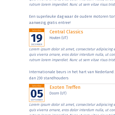
rutrum lorem imperdiet. Nunc ut sem vitae risus tris
Een superleuke dag waar de oudere motoren tonen
aanwezig, gratis entree!
Saturday
Central Classics
19
Houten (UT)
DECEMBER
Lorem ipsum dolor sit amet, consectetur adipiscing e
quis viverra ornare, eros dolor interdum nulla, ut c
rutrum lorem imperdiet. Nunc ut sem vitae risus tris
Internationale beurs in het hart van Nederland
dan 230 standhouders
Saturday
Exoten Treffen
05
Doorn (UT)
SEPTEMBER
Lorem ipsum dolor sit amet, consectetur adipiscing e
quis viverra ornare, eros dolor interdum nulla, ut c