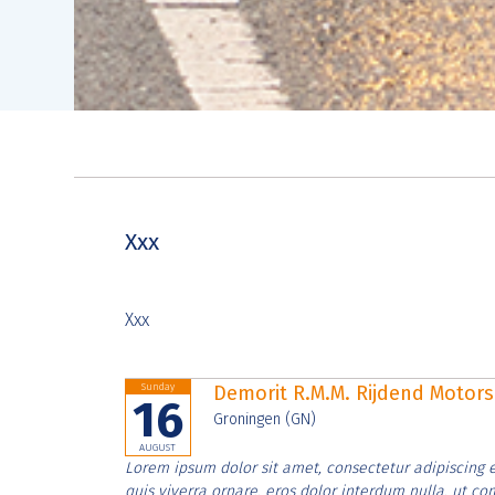
Xxx
Xxx
Sunday
Demorit R.M.M. Rijdend Moto
16
Groningen (GN)
AUGUST
Lorem ipsum dolor sit amet, consectetur adipiscing e
quis viverra ornare, eros dolor interdum nulla, ut c