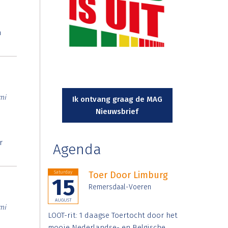
n
mi
Ik ontvang graag de MAG
Nieuwsbrief
r
Agenda
Saturday
Toer Door Limburg
15
Remersdaal-Voeren
AUGUST
mi
LOOT-rit: 1 daagse Toertocht door het
mooie Nederlandse- en Belgische