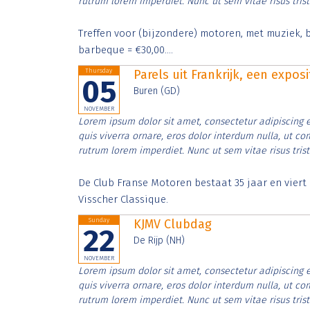
rutrum lorem imperdiet. Nunc ut sem vitae risus tris
Treffen voor (bijzondere) motoren, met muziek, b
barbeque = €30,00....
Thursday
Parels uit Frankrijk, een expos
05
Buren (GD)
NOVEMBER
Lorem ipsum dolor sit amet, consectetur adipiscing e
quis viverra ornare, eros dolor interdum nulla, ut c
rutrum lorem imperdiet. Nunc ut sem vitae risus tris
De Club Franse Motoren bestaat 35 jaar en vier
Visscher Classique.
Sunday
KJMV Clubdag
22
De Rijp (NH)
NOVEMBER
Lorem ipsum dolor sit amet, consectetur adipiscing e
quis viverra ornare, eros dolor interdum nulla, ut c
rutrum lorem imperdiet. Nunc ut sem vitae risus tris