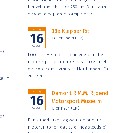
heuvellandschap, ca 250 km. Denk aan
de goede papieren! kamperen kan!
Sunday
38e Klepper Rit
16
Collendoorn (OV)
AUGUST
mi
LOOT-rit: Het doel is om iedereen die
motor rijdt te laten kennis maken met
de mooie omgeving van Hardenberg. Ca
200 km.
useum
Sunday
Demorit R.M.M. Rijdend
16
Motorsport Museum
Groningen (GN)
AUGUST
mi
Een superleuke dag waar de oudere
motoren tonen dat ze er nog steeds bij