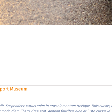
rsport Museum
lit. Suspendisse varius enim in eros elementum tristique. Duis cursus, 
ommodo diam libero vitae erat. Aenean faucibus nibh et justo cursus id