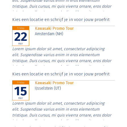
elit. Suspendisse varius enim in eros elementum
tristique. Duis cursus, mi quis viverra ornare, eros dolor
interdum nulla, ut commodo diam libero vitae erat.
Aenean faucibus nibh et justo cursus id rutrum lorem
Kies een locatie en schrijf je in voor jouw proefrit
imperdiet. Nunc ut sem vitae risus tristique posuere.
Kawasaki Promo Tour
Friday
22
Amsterdam (NH)
MAY
Lorem ipsum dolor sit amet, consectetur adipiscing
elit. Suspendisse varius enim in eros elementum
tristique. Duis cursus, mi quis viverra ornare, eros dolor
interdum nulla, ut commodo diam libero vitae erat.
Aenean faucibus nibh et justo cursus id rutrum lorem
Kies een locatie en schrijf je in voor jouw proefrit
imperdiet. Nunc ut sem vitae risus tristique posuere.
Kawasaki Promo Tour
Friday
15
IJsselstein (UT)
MAY
Lorem ipsum dolor sit amet, consectetur adipiscing
elit. Suspendisse varius enim in eros elementum
tristique. Duis cursus, mi quis viverra ornare, eros dolor
interdum nulla, ut commodo diam libero vitae erat.