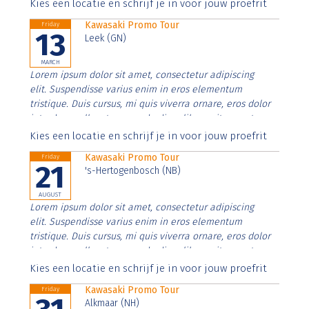
Aenean faucibus nibh et justo cursus id rutrum lorem
Kies een locatie en schrijf je in voor jouw proefrit
imperdiet. Nunc ut sem vitae risus tristique posuere.
Kawasaki Promo Tour
Friday
13
Leek (GN)
MARCH
Lorem ipsum dolor sit amet, consectetur adipiscing
elit. Suspendisse varius enim in eros elementum
tristique. Duis cursus, mi quis viverra ornare, eros dolor
interdum nulla, ut commodo diam libero vitae erat.
Aenean faucibus nibh et justo cursus id rutrum lorem
Kies een locatie en schrijf je in voor jouw proefrit
imperdiet. Nunc ut sem vitae risus tristique posuere.
Kawasaki Promo Tour
Friday
21
's-Hertogenbosch (NB)
AUGUST
Lorem ipsum dolor sit amet, consectetur adipiscing
elit. Suspendisse varius enim in eros elementum
tristique. Duis cursus, mi quis viverra ornare, eros dolor
interdum nulla, ut commodo diam libero vitae erat.
Aenean faucibus nibh et justo cursus id rutrum lorem
Kies een locatie en schrijf je in voor jouw proefrit
imperdiet. Nunc ut sem vitae risus tristique posuere.
Kawasaki Promo Tour
Friday
Alkmaar (NH)