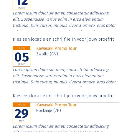
12
JUNE
Lorem ipsum dolor sit amet, consectetur adipiscing
elit. Suspendisse varius enim in eros elementum
tristique. Duis cursus, mi quis viverra ornare, eros dolor
interdum nulla, ut commodo diam libero vitae erat.
Aenean faucibus nibh et justo cursus id rutrum lorem
Kies een locatie en schrijf je in voor jouw proefrit
imperdiet. Nunc ut sem vitae risus tristique posuere.
Kawasaki Promo Tour
Friday
05
Zwolle (OV)
JUNE
Lorem ipsum dolor sit amet, consectetur adipiscing
elit. Suspendisse varius enim in eros elementum
tristique. Duis cursus, mi quis viverra ornare, eros dolor
interdum nulla, ut commodo diam libero vitae erat.
Aenean faucibus nibh et justo cursus id rutrum lorem
Kies een locatie en schrijf je in voor jouw proefrit
imperdiet. Nunc ut sem vitae risus tristique posuere.
Kawasaki Promo Tour
Friday
29
Rockanje (ZH)
MAY
Lorem ipsum dolor sit amet, consectetur adipiscing