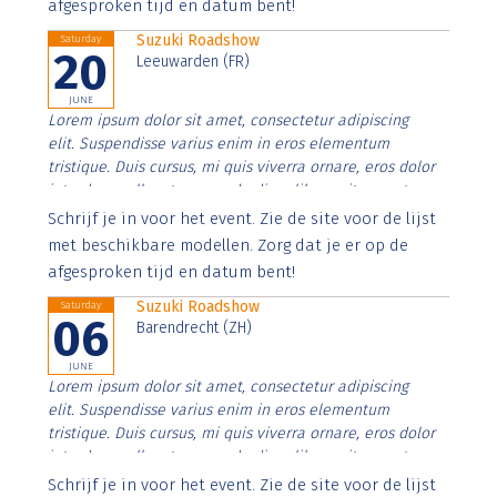
afgesproken tijd en datum bent!
Suzuki Roadshow
Saturday
20
Leeuwarden (FR)
JUNE
Lorem ipsum dolor sit amet, consectetur adipiscing
elit. Suspendisse varius enim in eros elementum
tristique. Duis cursus, mi quis viverra ornare, eros dolor
interdum nulla, ut commodo diam libero vitae erat.
Aenean faucibus nibh et justo cursus id rutrum lorem
Schrijf je in voor het event. Zie de site voor de lijst
imperdiet. Nunc ut sem vitae risus tristique posuere.
met beschikbare modellen. Zorg dat je er op de
afgesproken tijd en datum bent!
Suzuki Roadshow
Saturday
06
Barendrecht (ZH)
JUNE
Lorem ipsum dolor sit amet, consectetur adipiscing
elit. Suspendisse varius enim in eros elementum
tristique. Duis cursus, mi quis viverra ornare, eros dolor
interdum nulla, ut commodo diam libero vitae erat.
Aenean faucibus nibh et justo cursus id rutrum lorem
Schrijf je in voor het event. Zie de site voor de lijst