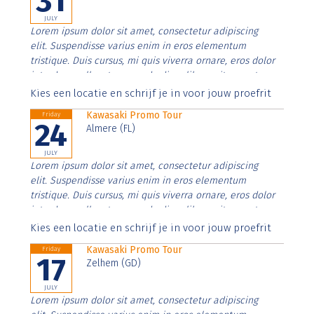
31
JULY
Lorem ipsum dolor sit amet, consectetur adipiscing
elit. Suspendisse varius enim in eros elementum
tristique. Duis cursus, mi quis viverra ornare, eros dolor
interdum nulla, ut commodo diam libero vitae erat.
Aenean faucibus nibh et justo cursus id rutrum lorem
Kies een locatie en schrijf je in voor jouw proefrit
imperdiet. Nunc ut sem vitae risus tristique posuere.
Kawasaki Promo Tour
Friday
24
Almere (FL)
JULY
Lorem ipsum dolor sit amet, consectetur adipiscing
elit. Suspendisse varius enim in eros elementum
tristique. Duis cursus, mi quis viverra ornare, eros dolor
interdum nulla, ut commodo diam libero vitae erat.
Aenean faucibus nibh et justo cursus id rutrum lorem
Kies een locatie en schrijf je in voor jouw proefrit
imperdiet. Nunc ut sem vitae risus tristique posuere.
Kawasaki Promo Tour
Friday
17
Zelhem (GD)
JULY
Lorem ipsum dolor sit amet, consectetur adipiscing