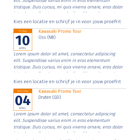
elit. Suspendisse varius enim in eros elementum
tristique. Duis cursus, mi quis viverra ornare, eros dolor
interdum nulla, ut commodo diam libero vitae erat.
Aenean faucibus nibh et justo cursus id rutrum lorem
Kies een locatie en schrijf je in voor jouw proefrit
imperdiet. Nunc ut sem vitae risus tristique posuere.
Kawasaki Promo Tour
Friday
10
Oss (NB)
APRIL
Lorem ipsum dolor sit amet, consectetur adipiscing
elit. Suspendisse varius enim in eros elementum
tristique. Duis cursus, mi quis viverra ornare, eros dolor
interdum nulla, ut commodo diam libero vitae erat.
Aenean faucibus nibh et justo cursus id rutrum lorem
Kies een locatie en schrijf je in voor jouw proefrit
imperdiet. Nunc ut sem vitae risus tristique posuere.
Kawasaki Promo Tour
Saturday
04
Druten (GD)
APRIL
Lorem ipsum dolor sit amet, consectetur adipiscing
elit. Suspendisse varius enim in eros elementum
tristique. Duis cursus, mi quis viverra ornare, eros dolor
interdum nulla, ut commodo diam libero vitae erat.