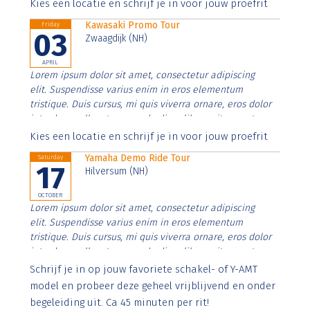
Aenean faucibus nibh et justo cursus id rutrum lorem
Kies een locatie en schrijf je in voor jouw proefrit
imperdiet. Nunc ut sem vitae risus tristique posuere.
Kawasaki Promo Tour
Friday
03
Zwaagdijk (NH)
APRIL
Lorem ipsum dolor sit amet, consectetur adipiscing
elit. Suspendisse varius enim in eros elementum
tristique. Duis cursus, mi quis viverra ornare, eros dolor
interdum nulla, ut commodo diam libero vitae erat.
Aenean faucibus nibh et justo cursus id rutrum lorem
Kies een locatie en schrijf je in voor jouw proefrit
imperdiet. Nunc ut sem vitae risus tristique posuere.
Yamaha Demo Ride Tour
Saturday
17
Hilversum (NH)
OCTOBER
Lorem ipsum dolor sit amet, consectetur adipiscing
elit. Suspendisse varius enim in eros elementum
tristique. Duis cursus, mi quis viverra ornare, eros dolor
interdum nulla, ut commodo diam libero vitae erat.
Aenean faucibus nibh et justo cursus id rutrum lorem
Schrijf je in op jouw favoriete schakel- of Y-AMT
imperdiet. Nunc ut sem vitae risus tristique posuere.
model en probeer deze geheel vrijblijvend en onder
begeleiding uit. Ca 45 minuten per rit!