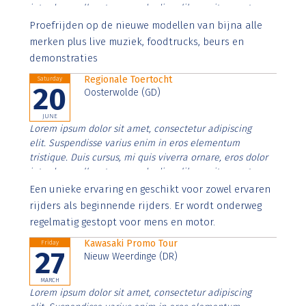
interdum nulla, ut commodo diam libero vitae erat.
Aenean faucibus nibh et justo cursus id rutrum lorem
Proefrijden op de nieuwe modellen van bijna alle
imperdiet. Nunc ut sem vitae risus tristique posuere.
merken plus live muziek, foodtrucks, beurs en
demonstraties
Regionale Toertocht
Saturday
20
Oosterwolde (GD)
JUNE
Lorem ipsum dolor sit amet, consectetur adipiscing
elit. Suspendisse varius enim in eros elementum
tristique. Duis cursus, mi quis viverra ornare, eros dolor
interdum nulla, ut commodo diam libero vitae erat.
Aenean faucibus nibh et justo cursus id rutrum lorem
Een unieke ervaring en geschikt voor zowel ervaren
imperdiet. Nunc ut sem vitae risus tristique posuere.
rijders als beginnende rijders. Er wordt onderweg
regelmatig gestopt voor mens en motor.
Kawasaki Promo Tour
Friday
27
Nieuw Weerdinge (DR)
MARCH
Lorem ipsum dolor sit amet, consectetur adipiscing