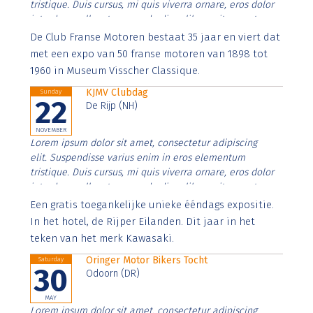
tristique. Duis cursus, mi quis viverra ornare, eros dolor
interdum nulla, ut commodo diam libero vitae erat.
Aenean faucibus nibh et justo cursus id rutrum lorem
De Club Franse Motoren bestaat 35 jaar en viert dat
imperdiet. Nunc ut sem vitae risus tristique posuere.
met een expo van 50 franse motoren van 1898 tot
1960 in Museum Visscher Classique.
KJMV Clubdag
Sunday
22
De Rijp (NH)
NOVEMBER
Lorem ipsum dolor sit amet, consectetur adipiscing
elit. Suspendisse varius enim in eros elementum
tristique. Duis cursus, mi quis viverra ornare, eros dolor
interdum nulla, ut commodo diam libero vitae erat.
Aenean faucibus nibh et justo cursus id rutrum lorem
Een gratis toegankelijke unieke ééndags expositie.
imperdiet. Nunc ut sem vitae risus tristique posuere.
In het hotel, de Rijper Eilanden. Dit jaar in het
teken van het merk Kawasaki.
Oringer Motor Bikers Tocht
Saturday
30
Odoorn (DR)
MAY
Lorem ipsum dolor sit amet, consectetur adipiscing