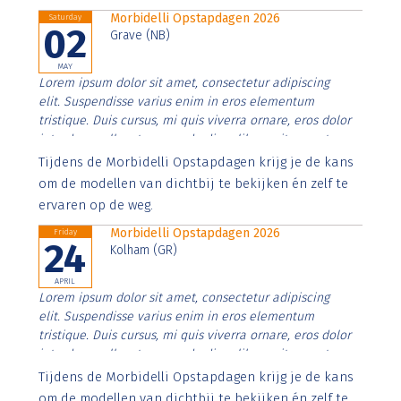
Morbidelli Opstapdagen 2026
Saturday
02
Grave (NB)
MAY
Lorem ipsum dolor sit amet, consectetur adipiscing
elit. Suspendisse varius enim in eros elementum
tristique. Duis cursus, mi quis viverra ornare, eros dolor
interdum nulla, ut commodo diam libero vitae erat.
Aenean faucibus nibh et justo cursus id rutrum lorem
Tijdens de Morbidelli Opstapdagen krijg je de kans
imperdiet. Nunc ut sem vitae risus tristique posuere.
om de modellen van dichtbij te bekijken én zelf te
ervaren op de weg.
Morbidelli Opstapdagen 2026
Friday
24
Kolham (GR)
APRIL
Lorem ipsum dolor sit amet, consectetur adipiscing
elit. Suspendisse varius enim in eros elementum
tristique. Duis cursus, mi quis viverra ornare, eros dolor
interdum nulla, ut commodo diam libero vitae erat.
Aenean faucibus nibh et justo cursus id rutrum lorem
Tijdens de Morbidelli Opstapdagen krijg je de kans
imperdiet. Nunc ut sem vitae risus tristique posuere.
om de modellen van dichtbij te bekijken én zelf te