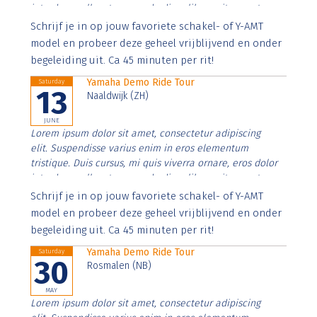
interdum nulla, ut commodo diam libero vitae erat.
Aenean faucibus nibh et justo cursus id rutrum lorem
Schrijf je in op jouw favoriete schakel- of Y-AMT
imperdiet. Nunc ut sem vitae risus tristique posuere.
model en probeer deze geheel vrijblijvend en onder
begeleiding uit. Ca 45 minuten per rit!
Yamaha Demo Ride Tour
Saturday
13
Naaldwijk (ZH)
JUNE
Lorem ipsum dolor sit amet, consectetur adipiscing
elit. Suspendisse varius enim in eros elementum
tristique. Duis cursus, mi quis viverra ornare, eros dolor
interdum nulla, ut commodo diam libero vitae erat.
Aenean faucibus nibh et justo cursus id rutrum lorem
Schrijf je in op jouw favoriete schakel- of Y-AMT
imperdiet. Nunc ut sem vitae risus tristique posuere.
model en probeer deze geheel vrijblijvend en onder
begeleiding uit. Ca 45 minuten per rit!
Yamaha Demo Ride Tour
Saturday
30
Rosmalen (NB)
MAY
Lorem ipsum dolor sit amet, consectetur adipiscing