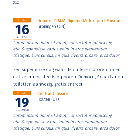
Xxx
Demorit R.M.M. Rijdend Motorsport Museum
Sunday
16
Groningen (GN)
AUGUST
Lorem ipsum dolor sit amet, consectetur adipiscing
elit. Suspendisse varius enim in eros elementum
tristique. Duis cursus, mi quis viverra ornare, eros dolor
interdum nulla, ut commodo diam libero vitae erat.
Aenean faucibus nibh et justo cursus id rutrum lorem
Een superleuke dag waar de oudere motoren tonen
imperdiet. Nunc ut sem vitae risus tristique posuere.
dat ze er nog steeds bij horen. Demorit, Snackkar en
toiletten aanwezig, gratis entree!
Central Classics
Saturday
19
Houten (UT)
DECEMBER
Lorem ipsum dolor sit amet, consectetur adipiscing
elit. Suspendisse varius enim in eros elementum
tristique. Duis cursus, mi quis viverra ornare, eros dolor
interdum nulla, ut commodo diam libero vitae erat.