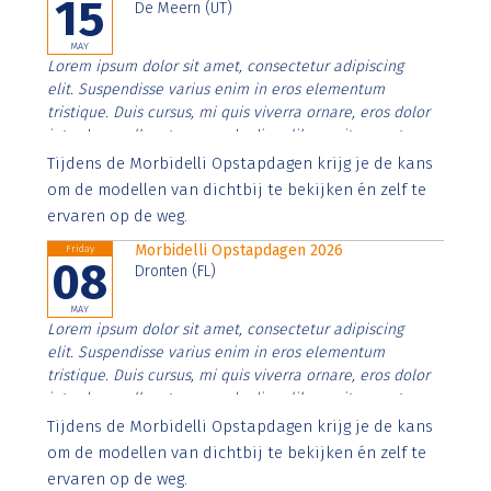
15
De Meern (UT)
MAY
Lorem ipsum dolor sit amet, consectetur adipiscing
elit. Suspendisse varius enim in eros elementum
tristique. Duis cursus, mi quis viverra ornare, eros dolor
interdum nulla, ut commodo diam libero vitae erat.
Aenean faucibus nibh et justo cursus id rutrum lorem
Tijdens de Morbidelli Opstapdagen krijg je de kans
imperdiet. Nunc ut sem vitae risus tristique posuere.
om de modellen van dichtbij te bekijken én zelf te
ervaren op de weg.
Morbidelli Opstapdagen 2026
Friday
08
Dronten (FL)
MAY
Lorem ipsum dolor sit amet, consectetur adipiscing
elit. Suspendisse varius enim in eros elementum
tristique. Duis cursus, mi quis viverra ornare, eros dolor
interdum nulla, ut commodo diam libero vitae erat.
Aenean faucibus nibh et justo cursus id rutrum lorem
Tijdens de Morbidelli Opstapdagen krijg je de kans
imperdiet. Nunc ut sem vitae risus tristique posuere.
om de modellen van dichtbij te bekijken én zelf te
ervaren op de weg.