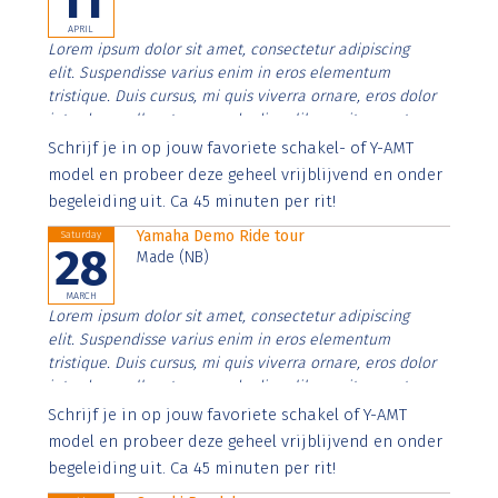
11
APRIL
Lorem ipsum dolor sit amet, consectetur adipiscing
elit. Suspendisse varius enim in eros elementum
tristique. Duis cursus, mi quis viverra ornare, eros dolor
interdum nulla, ut commodo diam libero vitae erat.
Aenean faucibus nibh et justo cursus id rutrum lorem
Schrijf je in op jouw favoriete schakel- of Y-AMT
imperdiet. Nunc ut sem vitae risus tristique posuere.
model en probeer deze geheel vrijblijvend en onder
begeleiding uit. Ca 45 minuten per rit!
Yamaha Demo Ride tour
Saturday
28
Made (NB)
MARCH
Lorem ipsum dolor sit amet, consectetur adipiscing
elit. Suspendisse varius enim in eros elementum
tristique. Duis cursus, mi quis viverra ornare, eros dolor
interdum nulla, ut commodo diam libero vitae erat.
Aenean faucibus nibh et justo cursus id rutrum lorem
Schrijf je in op jouw favoriete schakel of Y-AMT
imperdiet. Nunc ut sem vitae risus tristique posuere.
model en probeer deze geheel vrijblijvend en onder
begeleiding uit. Ca 45 minuten per rit!