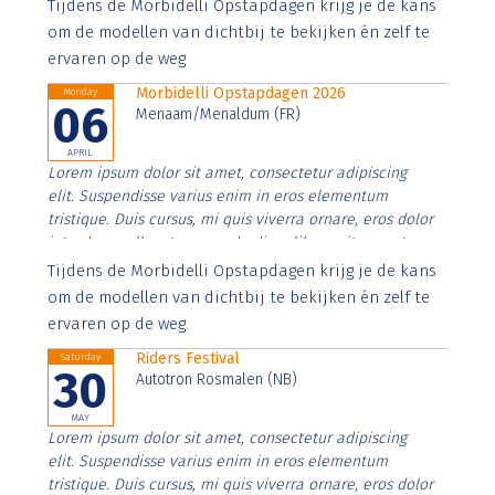
Aenean faucibus nibh et justo cursus id rutrum lorem
Tijdens de Morbidelli Opstapdagen krijg je de kans
imperdiet. Nunc ut sem vitae risus tristique posuere.
om de modellen van dichtbij te bekijken én zelf te
ervaren op de weg
Morbidelli Opstapdagen 2026
Monday
06
Menaam/Menaldum (FR)
APRIL
Lorem ipsum dolor sit amet, consectetur adipiscing
elit. Suspendisse varius enim in eros elementum
tristique. Duis cursus, mi quis viverra ornare, eros dolor
interdum nulla, ut commodo diam libero vitae erat.
Aenean faucibus nibh et justo cursus id rutrum lorem
Tijdens de Morbidelli Opstapdagen krijg je de kans
imperdiet. Nunc ut sem vitae risus tristique posuere.
om de modellen van dichtbij te bekijken én zelf te
ervaren op de weg.
Riders Festival
Saturday
30
Autotron Rosmalen (NB)
MAY
Lorem ipsum dolor sit amet, consectetur adipiscing
elit. Suspendisse varius enim in eros elementum
tristique. Duis cursus, mi quis viverra ornare, eros dolor