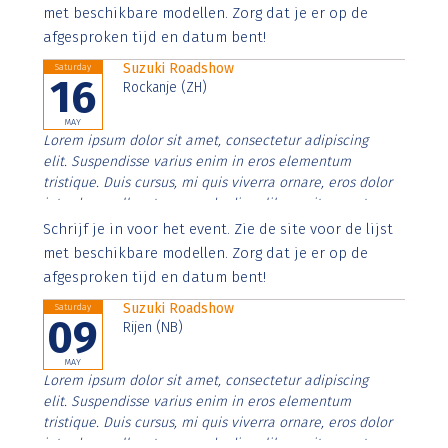
imperdiet. Nunc ut sem vitae risus tristique posuere.
met beschikbare modellen. Zorg dat je er op de
afgesproken tijd en datum bent!
Suzuki Roadshow
Saturday
16
Rockanje (ZH)
MAY
Lorem ipsum dolor sit amet, consectetur adipiscing
elit. Suspendisse varius enim in eros elementum
tristique. Duis cursus, mi quis viverra ornare, eros dolor
interdum nulla, ut commodo diam libero vitae erat.
Aenean faucibus nibh et justo cursus id rutrum lorem
Schrijf je in voor het event. Zie de site voor de lijst
imperdiet. Nunc ut sem vitae risus tristique posuere.
met beschikbare modellen. Zorg dat je er op de
afgesproken tijd en datum bent!
Suzuki Roadshow
Saturday
09
Rijen (NB)
MAY
Lorem ipsum dolor sit amet, consectetur adipiscing
elit. Suspendisse varius enim in eros elementum
tristique. Duis cursus, mi quis viverra ornare, eros dolor
interdum nulla, ut commodo diam libero vitae erat.