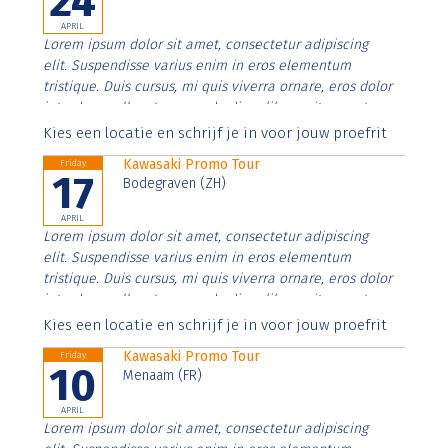
24
APRIL
Lorem ipsum dolor sit amet, consectetur adipiscing
elit. Suspendisse varius enim in eros elementum
tristique. Duis cursus, mi quis viverra ornare, eros dolor
interdum nulla, ut commodo diam libero vitae erat.
Aenean faucibus nibh et justo cursus id rutrum lorem
Kies een locatie en schrijf je in voor jouw proefrit
imperdiet. Nunc ut sem vitae risus tristique posuere.
Kawasaki Promo Tour
Friday
17
Bodegraven (ZH)
APRIL
Lorem ipsum dolor sit amet, consectetur adipiscing
elit. Suspendisse varius enim in eros elementum
tristique. Duis cursus, mi quis viverra ornare, eros dolor
interdum nulla, ut commodo diam libero vitae erat.
Aenean faucibus nibh et justo cursus id rutrum lorem
Kies een locatie en schrijf je in voor jouw proefrit
imperdiet. Nunc ut sem vitae risus tristique posuere.
Kawasaki Promo Tour
Friday
10
Menaam (FR)
APRIL
Lorem ipsum dolor sit amet, consectetur adipiscing