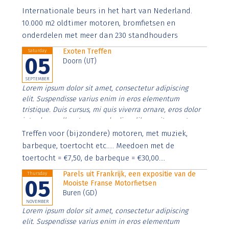
Aenean faucibus nibh et justo cursus id rutrum lorem
Internationale beurs in het hart van Nederland.
imperdiet. Nunc ut sem vitae risus tristique posuere.
10.000 m2 oldtimer motoren, bromfietsen en
onderdelen met meer dan 230 standhouders
Exoten Treffen
Saturday
05
Doorn (UT)
SEPTEMBER
Lorem ipsum dolor sit amet, consectetur adipiscing
elit. Suspendisse varius enim in eros elementum
tristique. Duis cursus, mi quis viverra ornare, eros dolor
interdum nulla, ut commodo diam libero vitae erat.
Aenean faucibus nibh et justo cursus id rutrum lorem
Treffen voor (bijzondere) motoren, met muziek,
imperdiet. Nunc ut sem vitae risus tristique posuere.
barbeque, toertocht etc..... Meedoen met de
toertocht = €7,50, de barbeque = €30,00....
Parels uit Frankrijk, een expositie van de
Thursday
05
Mooiste Franse Motorfietsen
Buren (GD)
NOVEMBER
Lorem ipsum dolor sit amet, consectetur adipiscing
elit. Suspendisse varius enim in eros elementum