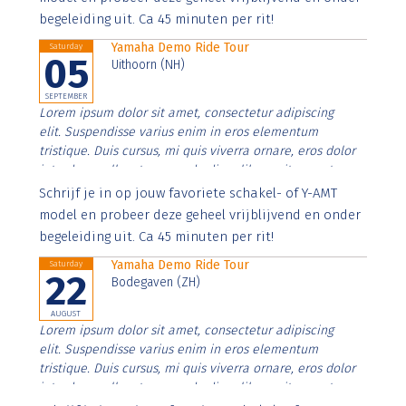
begeleiding uit. Ca 45 minuten per rit!
Yamaha Demo Ride Tour
Saturday
05
Uithoorn (NH)
SEPTEMBER
Lorem ipsum dolor sit amet, consectetur adipiscing
elit. Suspendisse varius enim in eros elementum
tristique. Duis cursus, mi quis viverra ornare, eros dolor
interdum nulla, ut commodo diam libero vitae erat.
Aenean faucibus nibh et justo cursus id rutrum lorem
Schrijf je in op jouw favoriete schakel- of Y-AMT
imperdiet. Nunc ut sem vitae risus tristique posuere.
model en probeer deze geheel vrijblijvend en onder
begeleiding uit. Ca 45 minuten per rit!
Yamaha Demo Ride Tour
Saturday
22
Bodegaven (ZH)
AUGUST
Lorem ipsum dolor sit amet, consectetur adipiscing
elit. Suspendisse varius enim in eros elementum
tristique. Duis cursus, mi quis viverra ornare, eros dolor
interdum nulla, ut commodo diam libero vitae erat.