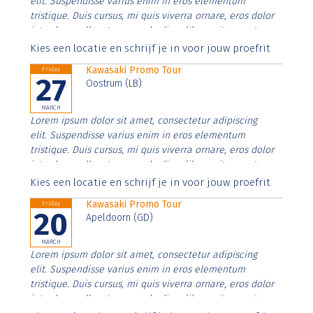
elit. Suspendisse varius enim in eros elementum
tristique. Duis cursus, mi quis viverra ornare, eros dolor
interdum nulla, ut commodo diam libero vitae erat.
Aenean faucibus nibh et justo cursus id rutrum lorem
Kies een locatie en schrijf je in voor jouw proefrit
imperdiet. Nunc ut sem vitae risus tristique posuere.
Kawasaki Promo Tour
Friday
27
Oostrum (LB)
MARCH
Lorem ipsum dolor sit amet, consectetur adipiscing
elit. Suspendisse varius enim in eros elementum
tristique. Duis cursus, mi quis viverra ornare, eros dolor
interdum nulla, ut commodo diam libero vitae erat.
Aenean faucibus nibh et justo cursus id rutrum lorem
Kies een locatie en schrijf je in voor jouw proefrit
imperdiet. Nunc ut sem vitae risus tristique posuere.
Kawasaki Promo Tour
Friday
20
Apeldoorn (GD)
MARCH
Lorem ipsum dolor sit amet, consectetur adipiscing
elit. Suspendisse varius enim in eros elementum
tristique. Duis cursus, mi quis viverra ornare, eros dolor
interdum nulla, ut commodo diam libero vitae erat.