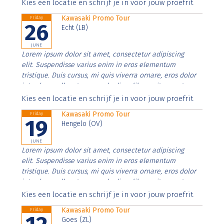
Aenean faucibus nibh et justo cursus id rutrum lorem
Kies een locatie en schrijf je in voor jouw proefrit
imperdiet. Nunc ut sem vitae risus tristique posuere.
Kawasaki Promo Tour
Friday
26
Echt (LB)
JUNE
Lorem ipsum dolor sit amet, consectetur adipiscing
elit. Suspendisse varius enim in eros elementum
tristique. Duis cursus, mi quis viverra ornare, eros dolor
interdum nulla, ut commodo diam libero vitae erat.
Aenean faucibus nibh et justo cursus id rutrum lorem
Kies een locatie en schrijf je in voor jouw proefrit
imperdiet. Nunc ut sem vitae risus tristique posuere.
Kawasaki Promo Tour
Friday
19
Hengelo (OV)
JUNE
Lorem ipsum dolor sit amet, consectetur adipiscing
elit. Suspendisse varius enim in eros elementum
tristique. Duis cursus, mi quis viverra ornare, eros dolor
interdum nulla, ut commodo diam libero vitae erat.
Aenean faucibus nibh et justo cursus id rutrum lorem
Kies een locatie en schrijf je in voor jouw proefrit
imperdiet. Nunc ut sem vitae risus tristique posuere.
Kawasaki Promo Tour
Friday
Goes (ZL)