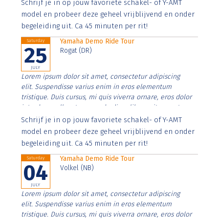
Aenean faucibus nibh et justo cursus id rutrum lorem
Schrijf je in op jouw favoriete schakel- of Y-AMT
imperdiet. Nunc ut sem vitae risus tristique posuere.
model en probeer deze geheel vrijblijvend en onder
begeleiding uit. Ca 45 minuten per rit!
Yamaha Demo Ride Tour
Saturday
25
Rogat (DR)
JULY
Lorem ipsum dolor sit amet, consectetur adipiscing
elit. Suspendisse varius enim in eros elementum
tristique. Duis cursus, mi quis viverra ornare, eros dolor
interdum nulla, ut commodo diam libero vitae erat.
Aenean faucibus nibh et justo cursus id rutrum lorem
Schrijf je in op jouw favoriete schakel- of Y-AMT
imperdiet. Nunc ut sem vitae risus tristique posuere.
model en probeer deze geheel vrijblijvend en onder
begeleiding uit. Ca 45 minuten per rit!
Yamaha Demo Ride Tour
Saturday
04
Volkel (NB)
JULY
Lorem ipsum dolor sit amet, consectetur adipiscing
elit. Suspendisse varius enim in eros elementum
tristique. Duis cursus, mi quis viverra ornare, eros dolor