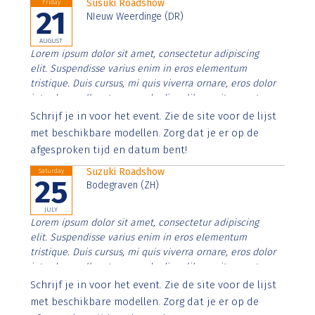
Susuki Roadshow
Friday
21
NIeuw Weerdinge (DR)
AUGUST
Lorem ipsum dolor sit amet, consectetur adipiscing
elit. Suspendisse varius enim in eros elementum
tristique. Duis cursus, mi quis viverra ornare, eros dolor
interdum nulla, ut commodo diam libero vitae erat.
Aenean faucibus nibh et justo cursus id rutrum lorem
Schrijf je in voor het event. Zie de site voor de lijst
imperdiet. Nunc ut sem vitae risus tristique posuere.
met beschikbare modellen. Zorg dat je er op de
afgesproken tijd en datum bent!
Suzuki Roadshow
Saturday
25
Bodegraven (ZH)
JULY
Lorem ipsum dolor sit amet, consectetur adipiscing
elit. Suspendisse varius enim in eros elementum
tristique. Duis cursus, mi quis viverra ornare, eros dolor
interdum nulla, ut commodo diam libero vitae erat.
Aenean faucibus nibh et justo cursus id rutrum lorem
Schrijf je in voor het event. Zie de site voor de lijst
imperdiet. Nunc ut sem vitae risus tristique posuere.
met beschikbare modellen. Zorg dat je er op de