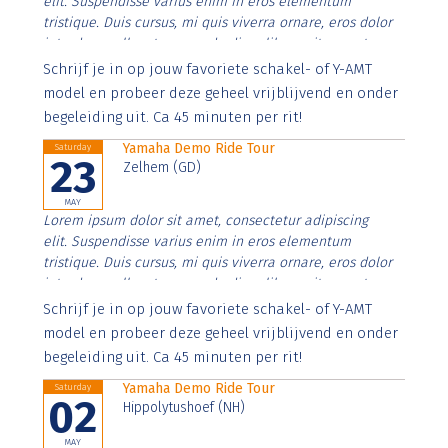
elit. Suspendisse varius enim in eros elementum
tristique. Duis cursus, mi quis viverra ornare, eros dolor
interdum nulla, ut commodo diam libero vitae erat.
Aenean faucibus nibh et justo cursus id rutrum lorem
Schrijf je in op jouw favoriete schakel- of Y-AMT
imperdiet. Nunc ut sem vitae risus tristique posuere.
model en probeer deze geheel vrijblijvend en onder
begeleiding uit. Ca 45 minuten per rit!
Yamaha Demo Ride Tour
Saturday
23
Zelhem (GD)
MAY
Lorem ipsum dolor sit amet, consectetur adipiscing
elit. Suspendisse varius enim in eros elementum
tristique. Duis cursus, mi quis viverra ornare, eros dolor
interdum nulla, ut commodo diam libero vitae erat.
Aenean faucibus nibh et justo cursus id rutrum lorem
Schrijf je in op jouw favoriete schakel- of Y-AMT
imperdiet. Nunc ut sem vitae risus tristique posuere.
model en probeer deze geheel vrijblijvend en onder
begeleiding uit. Ca 45 minuten per rit!
Yamaha Demo Ride Tour
Saturday
02
Hippolytushoef (NH)
MAY