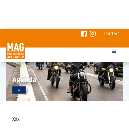
Contact
Agenda
X
Xxx