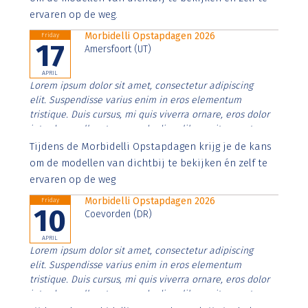
ervaren op de weg.
Morbidelli Opstapdagen 2026
Friday
17
Amersfoort (UT)
APRIL
Lorem ipsum dolor sit amet, consectetur adipiscing
elit. Suspendisse varius enim in eros elementum
tristique. Duis cursus, mi quis viverra ornare, eros dolor
interdum nulla, ut commodo diam libero vitae erat.
Aenean faucibus nibh et justo cursus id rutrum lorem
Tijdens de Morbidelli Opstapdagen krijg je de kans
imperdiet. Nunc ut sem vitae risus tristique posuere.
om de modellen van dichtbij te bekijken én zelf te
ervaren op de weg
Morbidelli Opstapdagen 2026
Friday
10
Coevorden (DR)
APRIL
Lorem ipsum dolor sit amet, consectetur adipiscing
elit. Suspendisse varius enim in eros elementum
tristique. Duis cursus, mi quis viverra ornare, eros dolor
interdum nulla, ut commodo diam libero vitae erat.