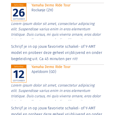
Yamaha Demo Ride Tour
Saturday
26
Rockanje (ZH)
SEPTEMBER
Lorem ipsum dolor sit amet, consectetur adipiscing
elit. Suspendisse varius enim in eros elementum
tristique. Duis cursus, mi quis viverra ornare, eros dolor
interdum nulla, ut commodo diam libero vitae erat.
Aenean faucibus nibh et justo cursus id rutrum lorem
Schrijf je in op jouw favoriete schakel- of Y-AMT
imperdiet. Nunc ut sem vitae risus tristique posuere.
model en probeer deze geheel vrijblijvend en onder
begeleiding uit. Ca 45 minuten per rit!
Yamaha Demo Ride Tour
Saturday
12
Apeldoorn (GD)
SEPTEMBER
Lorem ipsum dolor sit amet, consectetur adipiscing
elit. Suspendisse varius enim in eros elementum
tristique. Duis cursus, mi quis viverra ornare, eros dolor
interdum nulla, ut commodo diam libero vitae erat.
Aenean faucibus nibh et justo cursus id rutrum lorem
Schrijf je in op jouw favoriete schakel- of Y-AMT
imperdiet. Nunc ut sem vitae risus tristique posuere.
model en probeer deze geheel vrijblijvend en onder