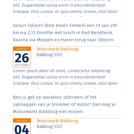
elit. Suspendisse varius enim in eros elementum
tristique. Duis cursus, mi quis viverra ornare, eros dolor
interdum nulla, ut commodo diam libero vitae erat.
Aenean faucibus nibh et justo cursus id rutrum lorem
Vanuit Odoorn (8km boven Emmen) een rit van 239
imperdiet. Nunc ut sem vitae risus tristique posuere.
km via Z/O Drenthe met lunch in Bad Bendheim,
daarna via Meppen en Haren terug naar Odoorn.
Motormarkt Balkbrug
Saturday
26
Balkbrug (OV)
SEPTEMBER
Lorem ipsum dolor sit amet, consectetur adipiscing
elit. Suspendisse varius enim in eros elementum
tristique. Duis cursus, mi quis viverra ornare, eros dolor
interdum nulla, ut commodo diam libero vitae erat.
Aenean faucibus nibh et justo cursus id rutrum lorem
Ben jij gek op sleutelen, oldtimers of het
imperdiet. Nunc ut sem vitae risus tristique posuere.
opknappen van je brommer of motor? Dan mag je
Motormarkt Balkbrug niet missen.
Motormarkt Balkbrug
Saturday
04
Balkbrug (OV)