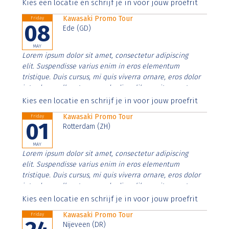
Aenean faucibus nibh et justo cursus id rutrum lorem
Kies een locatie en schrijf je in voor jouw proefrit
imperdiet. Nunc ut sem vitae risus tristique posuere.
Kawasaki Promo Tour
Friday
08
Ede (GD)
MAY
Lorem ipsum dolor sit amet, consectetur adipiscing
elit. Suspendisse varius enim in eros elementum
tristique. Duis cursus, mi quis viverra ornare, eros dolor
interdum nulla, ut commodo diam libero vitae erat.
Aenean faucibus nibh et justo cursus id rutrum lorem
Kies een locatie en schrijf je in voor jouw proefrit
imperdiet. Nunc ut sem vitae risus tristique posuere.
Kawasaki Promo Tour
Friday
01
Rotterdam (ZH)
MAY
Lorem ipsum dolor sit amet, consectetur adipiscing
elit. Suspendisse varius enim in eros elementum
tristique. Duis cursus, mi quis viverra ornare, eros dolor
interdum nulla, ut commodo diam libero vitae erat.
Aenean faucibus nibh et justo cursus id rutrum lorem
Kies een locatie en schrijf je in voor jouw proefrit
imperdiet. Nunc ut sem vitae risus tristique posuere.
Kawasaki Promo Tour
Friday
Nijeveen (DR)