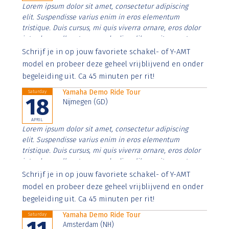
Lorem ipsum dolor sit amet, consectetur adipiscing
elit. Suspendisse varius enim in eros elementum
tristique. Duis cursus, mi quis viverra ornare, eros dolor
interdum nulla, ut commodo diam libero vitae erat.
Aenean faucibus nibh et justo cursus id rutrum lorem
Schrijf je in op jouw favoriete schakel- of Y-AMT
imperdiet. Nunc ut sem vitae risus tristique posuere.
model en probeer deze geheel vrijblijvend en onder
begeleiding uit. Ca 45 minuten per rit!
Yamaha Demo Ride Tour
Saturday
18
Nijmegen (GD)
APRIL
Lorem ipsum dolor sit amet, consectetur adipiscing
elit. Suspendisse varius enim in eros elementum
tristique. Duis cursus, mi quis viverra ornare, eros dolor
interdum nulla, ut commodo diam libero vitae erat.
Aenean faucibus nibh et justo cursus id rutrum lorem
Schrijf je in op jouw favoriete schakel- of Y-AMT
imperdiet. Nunc ut sem vitae risus tristique posuere.
model en probeer deze geheel vrijblijvend en onder
begeleiding uit. Ca 45 minuten per rit!
Yamaha Demo Ride Tour
Saturday
Amsterdam (NH)