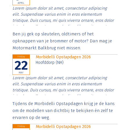
APRIL
Lorem ipsum dolor sit amet, consectetur adipiscing
elit. Suspendisse varius enim in eros elementum
tristique. Duis cursus, mi quis viverra ornare, eros dolor
interdum nulla, ut commodo diam libero vitae erat.
Aenean faucibus nibh et justo cursus id rutrum lorem
Ben jij gek op sleutelen, oldtimers of het
imperdiet. Nunc ut sem vitae risus tristique posuere.
opknappen van je brommer of motor? Dan mag je
Motormarkt Balkbrug niet missen.
Morbidelli Opstapdagen 2026
Friday
22
Hoofddorp (NH)
MAY
Lorem ipsum dolor sit amet, consectetur adipiscing
elit. Suspendisse varius enim in eros elementum
tristique. Duis cursus, mi quis viverra ornare, eros dolor
interdum nulla, ut commodo diam libero vitae erat.
Aenean faucibus nibh et justo cursus id rutrum lorem
Tijdens de Morbidelli Opstapdagen krijg je de kans
imperdiet. Nunc ut sem vitae risus tristique posuere.
om de modellen van dichtbij te bekijken én zelf te
ervaren op de weg.
Morbidelli Opstapdagen 2026
Friday