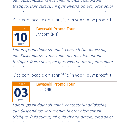
elit. Suspendisse varius enim in eros elementum
tristique. Duis cursus, mi quis viverra ornare, eros dolor
interdum nulla, ut commodo diam libero vitae erat.
Aenean faucibus nibh et justo cursus id rutrum lorem
Kies een locatie en schrijf je in voor jouw proefrit
imperdiet. Nunc ut sem vitae risus tristique posuere.
Kawasaki Promo Tour
Friday
10
uithoorn (NH)
JULY
Lorem ipsum dolor sit amet, consectetur adipiscing
elit. Suspendisse varius enim in eros elementum
tristique. Duis cursus, mi quis viverra ornare, eros dolor
interdum nulla, ut commodo diam libero vitae erat.
Aenean faucibus nibh et justo cursus id rutrum lorem
Kies een locatie en schrijf je in voor jouw proefrit
imperdiet. Nunc ut sem vitae risus tristique posuere.
Kawasaki Promo Tour
Friday
03
Rijen (NB)
JULY
Lorem ipsum dolor sit amet, consectetur adipiscing
elit. Suspendisse varius enim in eros elementum
tristique. Duis cursus, mi quis viverra ornare, eros dolor
interdum nulla, ut commodo diam libero vitae erat.