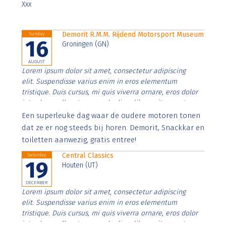
Xxx
Demorit R.M.M. Rijdend Motorsport Museum
Sunday
16
Groningen (GN)
AUGUST
Lorem ipsum dolor sit amet, consectetur adipiscing
elit. Suspendisse varius enim in eros elementum
tristique. Duis cursus, mi quis viverra ornare, eros dolor
interdum nulla, ut commodo diam libero vitae erat.
Aenean faucibus nibh et justo cursus id rutrum lorem
Een superleuke dag waar de oudere motoren tonen
imperdiet. Nunc ut sem vitae risus tristique posuere.
dat ze er nog steeds bij horen. Demorit, Snackkar en
toiletten aanwezig, gratis entree!
Central Classics
Saturday
19
Houten (UT)
DECEMBER
Lorem ipsum dolor sit amet, consectetur adipiscing
elit. Suspendisse varius enim in eros elementum
tristique. Duis cursus, mi quis viverra ornare, eros dolor
interdum nulla, ut commodo diam libero vitae erat.