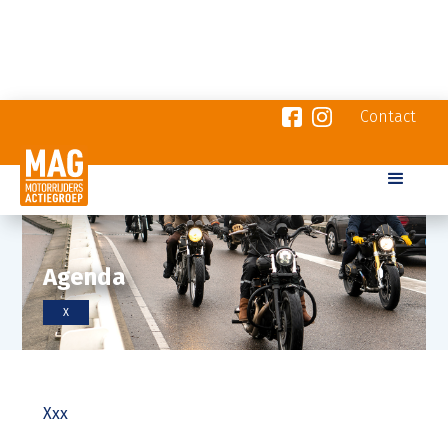
Contact
Agenda
X
Xxx