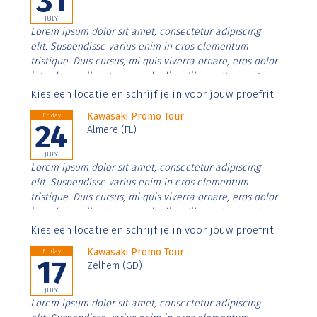
31
JULY
Lorem ipsum dolor sit amet, consectetur adipiscing
elit. Suspendisse varius enim in eros elementum
tristique. Duis cursus, mi quis viverra ornare, eros dolor
interdum nulla, ut commodo diam libero vitae erat.
Aenean faucibus nibh et justo cursus id rutrum lorem
Kies een locatie en schrijf je in voor jouw proefrit
imperdiet. Nunc ut sem vitae risus tristique posuere.
Kawasaki Promo Tour
Friday
24
Almere (FL)
JULY
Lorem ipsum dolor sit amet, consectetur adipiscing
elit. Suspendisse varius enim in eros elementum
tristique. Duis cursus, mi quis viverra ornare, eros dolor
interdum nulla, ut commodo diam libero vitae erat.
Aenean faucibus nibh et justo cursus id rutrum lorem
Kies een locatie en schrijf je in voor jouw proefrit
imperdiet. Nunc ut sem vitae risus tristique posuere.
Kawasaki Promo Tour
Friday
17
Zelhem (GD)
JULY
Lorem ipsum dolor sit amet, consectetur adipiscing