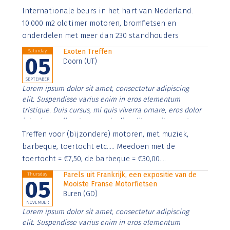
Aenean faucibus nibh et justo cursus id rutrum lorem
Internationale beurs in het hart van Nederland.
imperdiet. Nunc ut sem vitae risus tristique posuere.
10.000 m2 oldtimer motoren, bromfietsen en
onderdelen met meer dan 230 standhouders
Exoten Treffen
Saturday
05
Doorn (UT)
SEPTEMBER
Lorem ipsum dolor sit amet, consectetur adipiscing
elit. Suspendisse varius enim in eros elementum
tristique. Duis cursus, mi quis viverra ornare, eros dolor
interdum nulla, ut commodo diam libero vitae erat.
Aenean faucibus nibh et justo cursus id rutrum lorem
Treffen voor (bijzondere) motoren, met muziek,
imperdiet. Nunc ut sem vitae risus tristique posuere.
barbeque, toertocht etc..... Meedoen met de
toertocht = €7,50, de barbeque = €30,00....
Parels uit Frankrijk, een expositie van de
Thursday
05
Mooiste Franse Motorfietsen
Buren (GD)
NOVEMBER
Lorem ipsum dolor sit amet, consectetur adipiscing
elit. Suspendisse varius enim in eros elementum