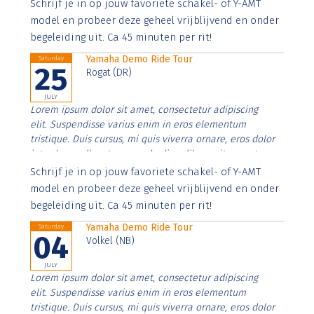
Aenean faucibus nibh et justo cursus id rutrum lorem
Schrijf je in op jouw favoriete schakel- of Y-AMT
imperdiet. Nunc ut sem vitae risus tristique posuere.
model en probeer deze geheel vrijblijvend en onder
begeleiding uit. Ca 45 minuten per rit!
Yamaha Demo Ride Tour
Saturday
25
Rogat (DR)
JULY
Lorem ipsum dolor sit amet, consectetur adipiscing
elit. Suspendisse varius enim in eros elementum
tristique. Duis cursus, mi quis viverra ornare, eros dolor
interdum nulla, ut commodo diam libero vitae erat.
Aenean faucibus nibh et justo cursus id rutrum lorem
Schrijf je in op jouw favoriete schakel- of Y-AMT
imperdiet. Nunc ut sem vitae risus tristique posuere.
model en probeer deze geheel vrijblijvend en onder
begeleiding uit. Ca 45 minuten per rit!
Yamaha Demo Ride Tour
Saturday
04
Volkel (NB)
JULY
Lorem ipsum dolor sit amet, consectetur adipiscing
elit. Suspendisse varius enim in eros elementum
tristique. Duis cursus, mi quis viverra ornare, eros dolor