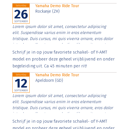
Yamaha Demo Ride Tour
Saturday
26
Rockanje (ZH)
SEPTEMBER
Lorem ipsum dolor sit amet, consectetur adipiscing
elit. Suspendisse varius enim in eros elementum
tristique. Duis cursus, mi quis viverra ornare, eros dolor
interdum nulla, ut commodo diam libero vitae erat.
Aenean faucibus nibh et justo cursus id rutrum lorem
Schrijf je in op jouw favoriete schakel- of Y-AMT
imperdiet. Nunc ut sem vitae risus tristique posuere.
model en probeer deze geheel vrijblijvend en onder
begeleiding uit. Ca 45 minuten per rit!
Yamaha Demo Ride Tour
Saturday
12
Apeldoorn (GD)
SEPTEMBER
Lorem ipsum dolor sit amet, consectetur adipiscing
elit. Suspendisse varius enim in eros elementum
tristique. Duis cursus, mi quis viverra ornare, eros dolor
interdum nulla, ut commodo diam libero vitae erat.
Aenean faucibus nibh et justo cursus id rutrum lorem
Schrijf je in op jouw favoriete schakel- of Y-AMT
imperdiet. Nunc ut sem vitae risus tristique posuere.
model en probeer deze geheel vrijblijvend en onder