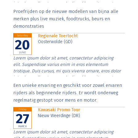
interdum nulla, ut commodo diam libero vitae erat.
Aenean faucibus nibh et justo cursus id rutrum lorem
Proefrijden op de nieuwe modellen van bijna alle
imperdiet. Nunc ut sem vitae risus tristique posuere.
merken plus live muziek, foodtrucks, beurs en
demonstraties
Regionale Toertocht
Saturday
20
Oosterwolde (GD)
JUNE
Lorem ipsum dolor sit amet, consectetur adipiscing
elit. Suspendisse varius enim in eros elementum
tristique. Duis cursus, mi quis viverra ornare, eros dolor
interdum nulla, ut commodo diam libero vitae erat.
Aenean faucibus nibh et justo cursus id rutrum lorem
Een unieke ervaring en geschikt voor zowel ervaren
imperdiet. Nunc ut sem vitae risus tristique posuere.
rijders als beginnende rijders. Er wordt onderweg
regelmatig gestopt voor mens en motor.
Kawasaki Promo Tour
Friday
27
Nieuw Weerdinge (DR)
MARCH
Lorem ipsum dolor sit amet, consectetur adipiscing