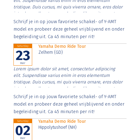
elit. Suspendisse varius enim in eros elementum
tristique. Duis cursus, mi quis viverra ornare, eros dolor
interdum nulla, ut commodo diam libero vitae erat.
Aenean faucibus nibh et justo cursus id rutrum lorem
Schrijf je in op jouw favoriete schakel- of Y-AMT
imperdiet. Nunc ut sem vitae risus tristique posuere.
model en probeer deze geheel vrijblijvend en onder
begeleiding uit. Ca 45 minuten per rit!
Yamaha Demo Ride Tour
Saturday
23
Zelhem (GD)
MAY
Lorem ipsum dolor sit amet, consectetur adipiscing
elit. Suspendisse varius enim in eros elementum
tristique. Duis cursus, mi quis viverra ornare, eros dolor
interdum nulla, ut commodo diam libero vitae erat.
Aenean faucibus nibh et justo cursus id rutrum lorem
Schrijf je in op jouw favoriete schakel- of Y-AMT
imperdiet. Nunc ut sem vitae risus tristique posuere.
model en probeer deze geheel vrijblijvend en onder
begeleiding uit. Ca 45 minuten per rit!
Yamaha Demo Ride Tour
Saturday
02
Hippolytushoef (NH)
MAY