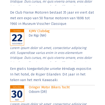
tristique. Duis cursus, mi quis viverra ornare, eros dolor
interdum nulla, ut commodo diam libero vitae erat.
Aenean faucibus nibh et justo cursus id rutrum lorem
De Club Franse Motoren bestaat 35 jaar en viert dat
imperdiet. Nunc ut sem vitae risus tristique posuere.
met een expo van 50 franse motoren van 1898 tot
1960 in Museum Visscher Classique.
KJMV Clubdag
Sunday
22
De Rijp (NH)
NOVEMBER
Lorem ipsum dolor sit amet, consectetur adipiscing
elit. Suspendisse varius enim in eros elementum
tristique. Duis cursus, mi quis viverra ornare, eros dolor
interdum nulla, ut commodo diam libero vitae erat.
Aenean faucibus nibh et justo cursus id rutrum lorem
Een gratis toegankelijke unieke ééndags expositie.
imperdiet. Nunc ut sem vitae risus tristique posuere.
In het hotel, de Rijper Eilanden. Dit jaar in het
teken van het merk Kawasaki.
Oringer Motor Bikers Tocht
Saturday
30
Odoorn (DR)
MAY
Lorem ipsum dolor sit amet, consectetur adipiscing