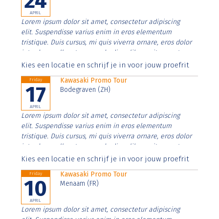
24
APRIL
Lorem ipsum dolor sit amet, consectetur adipiscing
elit. Suspendisse varius enim in eros elementum
tristique. Duis cursus, mi quis viverra ornare, eros dolor
interdum nulla, ut commodo diam libero vitae erat.
Aenean faucibus nibh et justo cursus id rutrum lorem
Kies een locatie en schrijf je in voor jouw proefrit
imperdiet. Nunc ut sem vitae risus tristique posuere.
Kawasaki Promo Tour
Friday
17
Bodegraven (ZH)
APRIL
Lorem ipsum dolor sit amet, consectetur adipiscing
elit. Suspendisse varius enim in eros elementum
tristique. Duis cursus, mi quis viverra ornare, eros dolor
interdum nulla, ut commodo diam libero vitae erat.
Aenean faucibus nibh et justo cursus id rutrum lorem
Kies een locatie en schrijf je in voor jouw proefrit
imperdiet. Nunc ut sem vitae risus tristique posuere.
Kawasaki Promo Tour
Friday
10
Menaam (FR)
APRIL
Lorem ipsum dolor sit amet, consectetur adipiscing