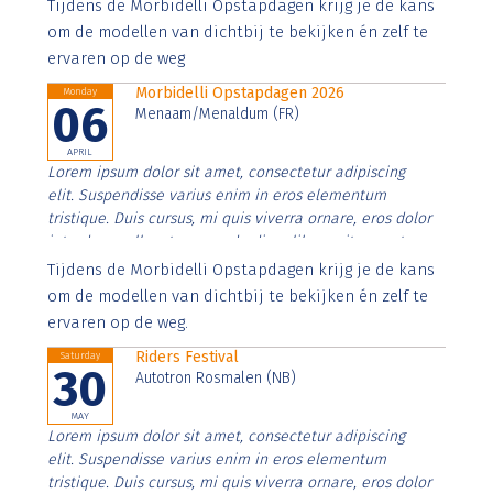
Aenean faucibus nibh et justo cursus id rutrum lorem
Tijdens de Morbidelli Opstapdagen krijg je de kans
imperdiet. Nunc ut sem vitae risus tristique posuere.
om de modellen van dichtbij te bekijken én zelf te
ervaren op de weg
Morbidelli Opstapdagen 2026
Monday
06
Menaam/Menaldum (FR)
APRIL
Lorem ipsum dolor sit amet, consectetur adipiscing
elit. Suspendisse varius enim in eros elementum
tristique. Duis cursus, mi quis viverra ornare, eros dolor
interdum nulla, ut commodo diam libero vitae erat.
Aenean faucibus nibh et justo cursus id rutrum lorem
Tijdens de Morbidelli Opstapdagen krijg je de kans
imperdiet. Nunc ut sem vitae risus tristique posuere.
om de modellen van dichtbij te bekijken én zelf te
ervaren op de weg.
Riders Festival
Saturday
30
Autotron Rosmalen (NB)
MAY
Lorem ipsum dolor sit amet, consectetur adipiscing
elit. Suspendisse varius enim in eros elementum
tristique. Duis cursus, mi quis viverra ornare, eros dolor