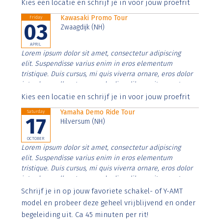
Aenean faucibus nibh et justo cursus id rutrum lorem
Kies een locatie en schrijf je in voor jouw proefrit
imperdiet. Nunc ut sem vitae risus tristique posuere.
Kawasaki Promo Tour
Friday
03
Zwaagdijk (NH)
APRIL
Lorem ipsum dolor sit amet, consectetur adipiscing
elit. Suspendisse varius enim in eros elementum
tristique. Duis cursus, mi quis viverra ornare, eros dolor
interdum nulla, ut commodo diam libero vitae erat.
Aenean faucibus nibh et justo cursus id rutrum lorem
Kies een locatie en schrijf je in voor jouw proefrit
imperdiet. Nunc ut sem vitae risus tristique posuere.
Yamaha Demo Ride Tour
Saturday
17
Hilversum (NH)
OCTOBER
Lorem ipsum dolor sit amet, consectetur adipiscing
elit. Suspendisse varius enim in eros elementum
tristique. Duis cursus, mi quis viverra ornare, eros dolor
interdum nulla, ut commodo diam libero vitae erat.
Aenean faucibus nibh et justo cursus id rutrum lorem
Schrijf je in op jouw favoriete schakel- of Y-AMT
imperdiet. Nunc ut sem vitae risus tristique posuere.
model en probeer deze geheel vrijblijvend en onder
begeleiding uit. Ca 45 minuten per rit!