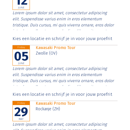
12
JUNE
Lorem ipsum dolor sit amet, consectetur adipiscing
elit. Suspendisse varius enim in eros elementum
tristique. Duis cursus, mi quis viverra ornare, eros dolor
interdum nulla, ut commodo diam libero vitae erat.
Aenean faucibus nibh et justo cursus id rutrum lorem
Kies een locatie en schrijf je in voor jouw proefrit
imperdiet. Nunc ut sem vitae risus tristique posuere.
Kawasaki Promo Tour
Friday
05
Zwolle (OV)
JUNE
Lorem ipsum dolor sit amet, consectetur adipiscing
elit. Suspendisse varius enim in eros elementum
tristique. Duis cursus, mi quis viverra ornare, eros dolor
interdum nulla, ut commodo diam libero vitae erat.
Aenean faucibus nibh et justo cursus id rutrum lorem
Kies een locatie en schrijf je in voor jouw proefrit
imperdiet. Nunc ut sem vitae risus tristique posuere.
Kawasaki Promo Tour
Friday
29
Rockanje (ZH)
MAY
Lorem ipsum dolor sit amet, consectetur adipiscing