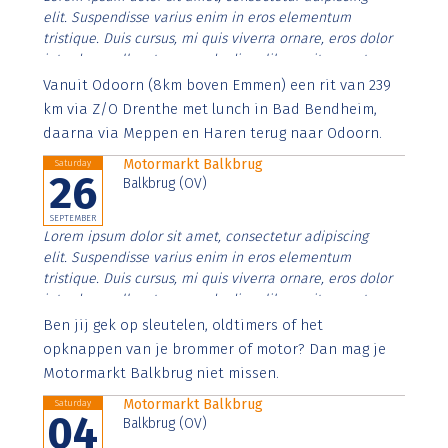
elit. Suspendisse varius enim in eros elementum
tristique. Duis cursus, mi quis viverra ornare, eros dolor
interdum nulla, ut commodo diam libero vitae erat.
Aenean faucibus nibh et justo cursus id rutrum lorem
Vanuit Odoorn (8km boven Emmen) een rit van 239
imperdiet. Nunc ut sem vitae risus tristique posuere.
km via Z/O Drenthe met lunch in Bad Bendheim,
daarna via Meppen en Haren terug naar Odoorn.
Motormarkt Balkbrug
Saturday
26
Balkbrug (OV)
SEPTEMBER
Lorem ipsum dolor sit amet, consectetur adipiscing
elit. Suspendisse varius enim in eros elementum
tristique. Duis cursus, mi quis viverra ornare, eros dolor
interdum nulla, ut commodo diam libero vitae erat.
Aenean faucibus nibh et justo cursus id rutrum lorem
Ben jij gek op sleutelen, oldtimers of het
imperdiet. Nunc ut sem vitae risus tristique posuere.
opknappen van je brommer of motor? Dan mag je
Motormarkt Balkbrug niet missen.
Motormarkt Balkbrug
Saturday
04
Balkbrug (OV)