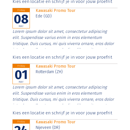
Aenean faucibus nibh et justo cursus id rutrum lorem
Kies een locatie en schrijf je in voor jouw proefrit
imperdiet. Nunc ut sem vitae risus tristique posuere.
Kawasaki Promo Tour
Friday
08
Ede (GD)
MAY
Lorem ipsum dolor sit amet, consectetur adipiscing
elit. Suspendisse varius enim in eros elementum
tristique. Duis cursus, mi quis viverra ornare, eros dolor
interdum nulla, ut commodo diam libero vitae erat.
Aenean faucibus nibh et justo cursus id rutrum lorem
Kies een locatie en schrijf je in voor jouw proefrit
imperdiet. Nunc ut sem vitae risus tristique posuere.
Kawasaki Promo Tour
Friday
01
Rotterdam (ZH)
MAY
Lorem ipsum dolor sit amet, consectetur adipiscing
elit. Suspendisse varius enim in eros elementum
tristique. Duis cursus, mi quis viverra ornare, eros dolor
interdum nulla, ut commodo diam libero vitae erat.
Aenean faucibus nibh et justo cursus id rutrum lorem
Kies een locatie en schrijf je in voor jouw proefrit
imperdiet. Nunc ut sem vitae risus tristique posuere.
Kawasaki Promo Tour
Friday
Nijeveen (DR)