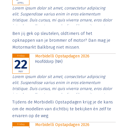
APRIL
Lorem ipsum dolor sit amet, consectetur adipiscing
elit. Suspendisse varius enim in eros elementum
tristique. Duis cursus, mi quis viverra ornare, eros dolor
interdum nulla, ut commodo diam libero vitae erat.
Aenean faucibus nibh et justo cursus id rutrum lorem
Ben jij gek op sleutelen, oldtimers of het
imperdiet. Nunc ut sem vitae risus tristique posuere.
opknappen van je brommer of motor? Dan mag je
Motormarkt Balkbrug niet missen.
Morbidelli Opstapdagen 2026
Friday
22
Hoofddorp (NH)
MAY
Lorem ipsum dolor sit amet, consectetur adipiscing
elit. Suspendisse varius enim in eros elementum
tristique. Duis cursus, mi quis viverra ornare, eros dolor
interdum nulla, ut commodo diam libero vitae erat.
Aenean faucibus nibh et justo cursus id rutrum lorem
Tijdens de Morbidelli Opstapdagen krijg je de kans
imperdiet. Nunc ut sem vitae risus tristique posuere.
om de modellen van dichtbij te bekijken én zelf te
ervaren op de weg.
Morbidelli Opstapdagen 2026
Friday