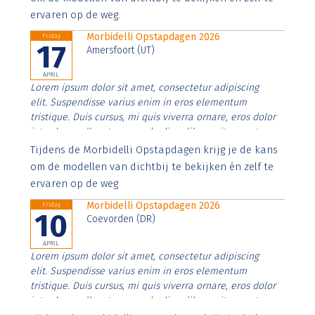
ervaren op de weg.
Morbidelli Opstapdagen 2026
Friday
17
Amersfoort (UT)
APRIL
Lorem ipsum dolor sit amet, consectetur adipiscing
elit. Suspendisse varius enim in eros elementum
tristique. Duis cursus, mi quis viverra ornare, eros dolor
interdum nulla, ut commodo diam libero vitae erat.
Aenean faucibus nibh et justo cursus id rutrum lorem
Tijdens de Morbidelli Opstapdagen krijg je de kans
imperdiet. Nunc ut sem vitae risus tristique posuere.
om de modellen van dichtbij te bekijken én zelf te
ervaren op de weg
Morbidelli Opstapdagen 2026
Friday
10
Coevorden (DR)
APRIL
Lorem ipsum dolor sit amet, consectetur adipiscing
elit. Suspendisse varius enim in eros elementum
tristique. Duis cursus, mi quis viverra ornare, eros dolor
interdum nulla, ut commodo diam libero vitae erat.