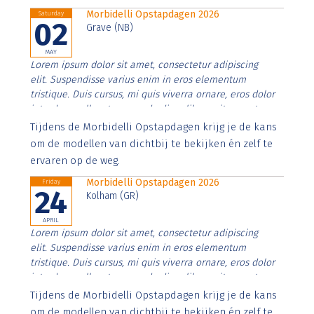
Morbidelli Opstapdagen 2026
Saturday
02
Grave (NB)
MAY
Lorem ipsum dolor sit amet, consectetur adipiscing
elit. Suspendisse varius enim in eros elementum
tristique. Duis cursus, mi quis viverra ornare, eros dolor
interdum nulla, ut commodo diam libero vitae erat.
Aenean faucibus nibh et justo cursus id rutrum lorem
Tijdens de Morbidelli Opstapdagen krijg je de kans
imperdiet. Nunc ut sem vitae risus tristique posuere.
om de modellen van dichtbij te bekijken én zelf te
ervaren op de weg.
Morbidelli Opstapdagen 2026
Friday
24
Kolham (GR)
APRIL
Lorem ipsum dolor sit amet, consectetur adipiscing
elit. Suspendisse varius enim in eros elementum
tristique. Duis cursus, mi quis viverra ornare, eros dolor
interdum nulla, ut commodo diam libero vitae erat.
Aenean faucibus nibh et justo cursus id rutrum lorem
Tijdens de Morbidelli Opstapdagen krijg je de kans
imperdiet. Nunc ut sem vitae risus tristique posuere.
om de modellen van dichtbij te bekijken én zelf te