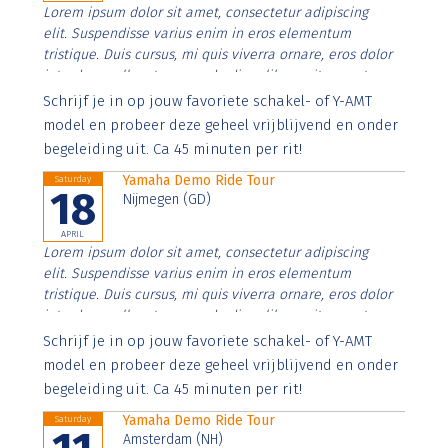
Lorem ipsum dolor sit amet, consectetur adipiscing
elit. Suspendisse varius enim in eros elementum
tristique. Duis cursus, mi quis viverra ornare, eros dolor
interdum nulla, ut commodo diam libero vitae erat.
Aenean faucibus nibh et justo cursus id rutrum lorem
Schrijf je in op jouw favoriete schakel- of Y-AMT
imperdiet. Nunc ut sem vitae risus tristique posuere.
model en probeer deze geheel vrijblijvend en onder
begeleiding uit. Ca 45 minuten per rit!
Yamaha Demo Ride Tour
Saturday
18
Nijmegen (GD)
APRIL
Lorem ipsum dolor sit amet, consectetur adipiscing
elit. Suspendisse varius enim in eros elementum
tristique. Duis cursus, mi quis viverra ornare, eros dolor
interdum nulla, ut commodo diam libero vitae erat.
Aenean faucibus nibh et justo cursus id rutrum lorem
Schrijf je in op jouw favoriete schakel- of Y-AMT
imperdiet. Nunc ut sem vitae risus tristique posuere.
model en probeer deze geheel vrijblijvend en onder
begeleiding uit. Ca 45 minuten per rit!
Yamaha Demo Ride Tour
Saturday
Amsterdam (NH)