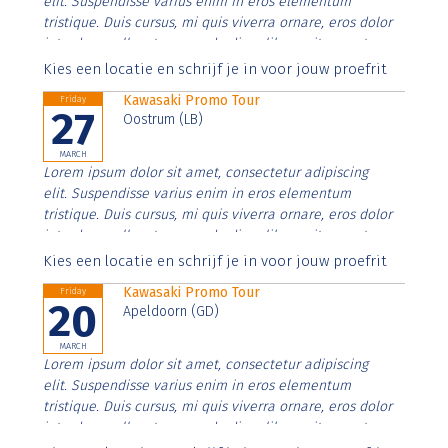
elit. Suspendisse varius enim in eros elementum
tristique. Duis cursus, mi quis viverra ornare, eros dolor
interdum nulla, ut commodo diam libero vitae erat.
Aenean faucibus nibh et justo cursus id rutrum lorem
Kies een locatie en schrijf je in voor jouw proefrit
imperdiet. Nunc ut sem vitae risus tristique posuere.
Kawasaki Promo Tour
Friday
27
Oostrum (LB)
MARCH
Lorem ipsum dolor sit amet, consectetur adipiscing
elit. Suspendisse varius enim in eros elementum
tristique. Duis cursus, mi quis viverra ornare, eros dolor
interdum nulla, ut commodo diam libero vitae erat.
Aenean faucibus nibh et justo cursus id rutrum lorem
Kies een locatie en schrijf je in voor jouw proefrit
imperdiet. Nunc ut sem vitae risus tristique posuere.
Kawasaki Promo Tour
Friday
20
Apeldoorn (GD)
MARCH
Lorem ipsum dolor sit amet, consectetur adipiscing
elit. Suspendisse varius enim in eros elementum
tristique. Duis cursus, mi quis viverra ornare, eros dolor
interdum nulla, ut commodo diam libero vitae erat.