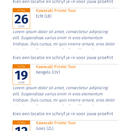
Aenean faucibus nibh et justo cursus id rutrum lorem
Kies een locatie en schrijf je in voor jouw proefrit
imperdiet. Nunc ut sem vitae risus tristique posuere.
Kawasaki Promo Tour
Friday
26
Echt (LB)
JUNE
Lorem ipsum dolor sit amet, consectetur adipiscing
elit. Suspendisse varius enim in eros elementum
tristique. Duis cursus, mi quis viverra ornare, eros dolor
interdum nulla, ut commodo diam libero vitae erat.
Aenean faucibus nibh et justo cursus id rutrum lorem
Kies een locatie en schrijf je in voor jouw proefrit
imperdiet. Nunc ut sem vitae risus tristique posuere.
Kawasaki Promo Tour
Friday
19
Hengelo (OV)
JUNE
Lorem ipsum dolor sit amet, consectetur adipiscing
elit. Suspendisse varius enim in eros elementum
tristique. Duis cursus, mi quis viverra ornare, eros dolor
interdum nulla, ut commodo diam libero vitae erat.
Aenean faucibus nibh et justo cursus id rutrum lorem
Kies een locatie en schrijf je in voor jouw proefrit
imperdiet. Nunc ut sem vitae risus tristique posuere.
Kawasaki Promo Tour
Friday
Goes (ZL)