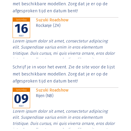
imperdiet. Nunc ut sem vitae risus tristique posuere.
met beschikbare modellen. Zorg dat je er op de
afgesproken tijd en datum bent!
Suzuki Roadshow
Saturday
16
Rockanje (ZH)
MAY
Lorem ipsum dolor sit amet, consectetur adipiscing
elit. Suspendisse varius enim in eros elementum
tristique. Duis cursus, mi quis viverra ornare, eros dolor
interdum nulla, ut commodo diam libero vitae erat.
Aenean faucibus nibh et justo cursus id rutrum lorem
Schrijf je in voor het event. Zie de site voor de lijst
imperdiet. Nunc ut sem vitae risus tristique posuere.
met beschikbare modellen. Zorg dat je er op de
afgesproken tijd en datum bent!
Suzuki Roadshow
Saturday
09
Rijen (NB)
MAY
Lorem ipsum dolor sit amet, consectetur adipiscing
elit. Suspendisse varius enim in eros elementum
tristique. Duis cursus, mi quis viverra ornare, eros dolor
interdum nulla, ut commodo diam libero vitae erat.