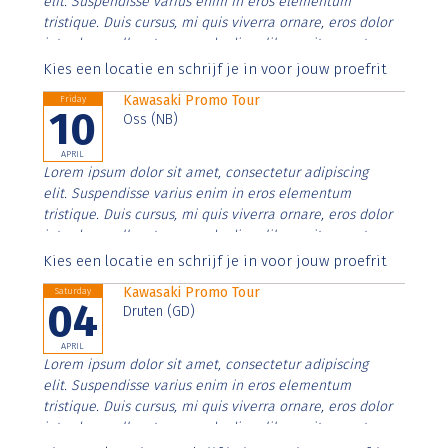
elit. Suspendisse varius enim in eros elementum
tristique. Duis cursus, mi quis viverra ornare, eros dolor
interdum nulla, ut commodo diam libero vitae erat.
Aenean faucibus nibh et justo cursus id rutrum lorem
Kies een locatie en schrijf je in voor jouw proefrit
imperdiet. Nunc ut sem vitae risus tristique posuere.
Kawasaki Promo Tour
Friday
10
Oss (NB)
APRIL
Lorem ipsum dolor sit amet, consectetur adipiscing
elit. Suspendisse varius enim in eros elementum
tristique. Duis cursus, mi quis viverra ornare, eros dolor
interdum nulla, ut commodo diam libero vitae erat.
Aenean faucibus nibh et justo cursus id rutrum lorem
Kies een locatie en schrijf je in voor jouw proefrit
imperdiet. Nunc ut sem vitae risus tristique posuere.
Kawasaki Promo Tour
Saturday
04
Druten (GD)
APRIL
Lorem ipsum dolor sit amet, consectetur adipiscing
elit. Suspendisse varius enim in eros elementum
tristique. Duis cursus, mi quis viverra ornare, eros dolor
interdum nulla, ut commodo diam libero vitae erat.