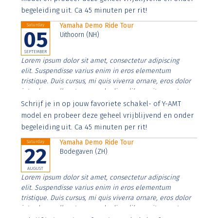
begeleiding uit. Ca 45 minuten per rit!
Yamaha Demo Ride Tour
Saturday
05
Uithoorn (NH)
SEPTEMBER
Lorem ipsum dolor sit amet, consectetur adipiscing
elit. Suspendisse varius enim in eros elementum
tristique. Duis cursus, mi quis viverra ornare, eros dolor
interdum nulla, ut commodo diam libero vitae erat.
Aenean faucibus nibh et justo cursus id rutrum lorem
Schrijf je in op jouw favoriete schakel- of Y-AMT
imperdiet. Nunc ut sem vitae risus tristique posuere.
model en probeer deze geheel vrijblijvend en onder
begeleiding uit. Ca 45 minuten per rit!
Yamaha Demo Ride Tour
Saturday
22
Bodegaven (ZH)
AUGUST
Lorem ipsum dolor sit amet, consectetur adipiscing
elit. Suspendisse varius enim in eros elementum
tristique. Duis cursus, mi quis viverra ornare, eros dolor
interdum nulla, ut commodo diam libero vitae erat.