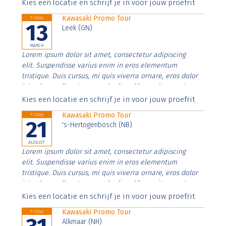
Aenean faucibus nibh et justo cursus id rutrum lorem
Kies een locatie en schrijf je in voor jouw proefrit
imperdiet. Nunc ut sem vitae risus tristique posuere.
Kawasaki Promo Tour
Friday
13
Leek (GN)
MARCH
Lorem ipsum dolor sit amet, consectetur adipiscing
elit. Suspendisse varius enim in eros elementum
tristique. Duis cursus, mi quis viverra ornare, eros dolor
interdum nulla, ut commodo diam libero vitae erat.
Aenean faucibus nibh et justo cursus id rutrum lorem
Kies een locatie en schrijf je in voor jouw proefrit
imperdiet. Nunc ut sem vitae risus tristique posuere.
Kawasaki Promo Tour
Friday
21
's-Hertogenbosch (NB)
AUGUST
Lorem ipsum dolor sit amet, consectetur adipiscing
elit. Suspendisse varius enim in eros elementum
tristique. Duis cursus, mi quis viverra ornare, eros dolor
interdum nulla, ut commodo diam libero vitae erat.
Aenean faucibus nibh et justo cursus id rutrum lorem
Kies een locatie en schrijf je in voor jouw proefrit
imperdiet. Nunc ut sem vitae risus tristique posuere.
Kawasaki Promo Tour
Friday
Alkmaar (NH)