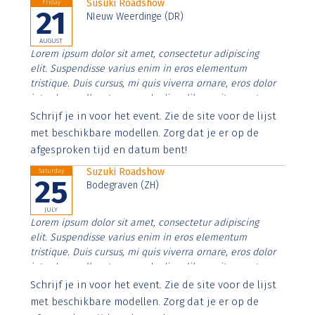
Susuki Roadshow
Friday
21
NIeuw Weerdinge (DR)
AUGUST
Lorem ipsum dolor sit amet, consectetur adipiscing
elit. Suspendisse varius enim in eros elementum
tristique. Duis cursus, mi quis viverra ornare, eros dolor
interdum nulla, ut commodo diam libero vitae erat.
Aenean faucibus nibh et justo cursus id rutrum lorem
Schrijf je in voor het event. Zie de site voor de lijst
imperdiet. Nunc ut sem vitae risus tristique posuere.
met beschikbare modellen. Zorg dat je er op de
afgesproken tijd en datum bent!
Suzuki Roadshow
Saturday
25
Bodegraven (ZH)
JULY
Lorem ipsum dolor sit amet, consectetur adipiscing
elit. Suspendisse varius enim in eros elementum
tristique. Duis cursus, mi quis viverra ornare, eros dolor
interdum nulla, ut commodo diam libero vitae erat.
Aenean faucibus nibh et justo cursus id rutrum lorem
Schrijf je in voor het event. Zie de site voor de lijst
imperdiet. Nunc ut sem vitae risus tristique posuere.
met beschikbare modellen. Zorg dat je er op de