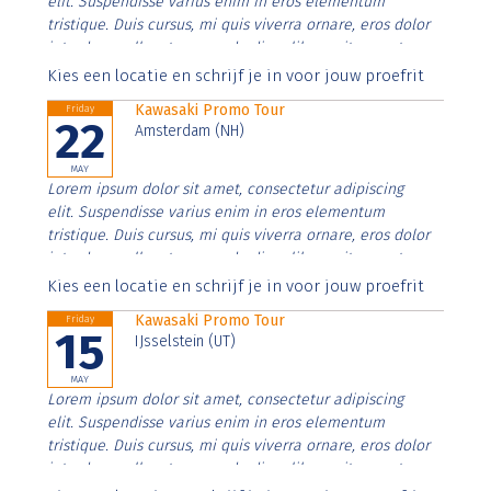
elit. Suspendisse varius enim in eros elementum
tristique. Duis cursus, mi quis viverra ornare, eros dolor
interdum nulla, ut commodo diam libero vitae erat.
Aenean faucibus nibh et justo cursus id rutrum lorem
Kies een locatie en schrijf je in voor jouw proefrit
imperdiet. Nunc ut sem vitae risus tristique posuere.
Kawasaki Promo Tour
Friday
22
Amsterdam (NH)
MAY
Lorem ipsum dolor sit amet, consectetur adipiscing
elit. Suspendisse varius enim in eros elementum
tristique. Duis cursus, mi quis viverra ornare, eros dolor
interdum nulla, ut commodo diam libero vitae erat.
Aenean faucibus nibh et justo cursus id rutrum lorem
Kies een locatie en schrijf je in voor jouw proefrit
imperdiet. Nunc ut sem vitae risus tristique posuere.
Kawasaki Promo Tour
Friday
15
IJsselstein (UT)
MAY
Lorem ipsum dolor sit amet, consectetur adipiscing
elit. Suspendisse varius enim in eros elementum
tristique. Duis cursus, mi quis viverra ornare, eros dolor
interdum nulla, ut commodo diam libero vitae erat.