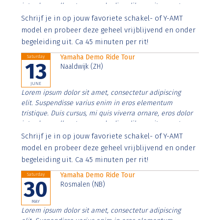
interdum nulla, ut commodo diam libero vitae erat.
Aenean faucibus nibh et justo cursus id rutrum lorem
Schrijf je in op jouw favoriete schakel- of Y-AMT
imperdiet. Nunc ut sem vitae risus tristique posuere.
model en probeer deze geheel vrijblijvend en onder
begeleiding uit. Ca 45 minuten per rit!
Yamaha Demo Ride Tour
Saturday
13
Naaldwijk (ZH)
JUNE
Lorem ipsum dolor sit amet, consectetur adipiscing
elit. Suspendisse varius enim in eros elementum
tristique. Duis cursus, mi quis viverra ornare, eros dolor
interdum nulla, ut commodo diam libero vitae erat.
Aenean faucibus nibh et justo cursus id rutrum lorem
Schrijf je in op jouw favoriete schakel- of Y-AMT
imperdiet. Nunc ut sem vitae risus tristique posuere.
model en probeer deze geheel vrijblijvend en onder
begeleiding uit. Ca 45 minuten per rit!
Yamaha Demo Ride Tour
Saturday
30
Rosmalen (NB)
MAY
Lorem ipsum dolor sit amet, consectetur adipiscing