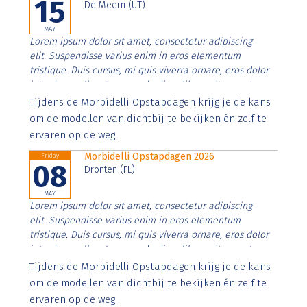
15
De Meern (UT)
MAY
Lorem ipsum dolor sit amet, consectetur adipiscing
elit. Suspendisse varius enim in eros elementum
tristique. Duis cursus, mi quis viverra ornare, eros dolor
interdum nulla, ut commodo diam libero vitae erat.
Aenean faucibus nibh et justo cursus id rutrum lorem
Tijdens de Morbidelli Opstapdagen krijg je de kans
imperdiet. Nunc ut sem vitae risus tristique posuere.
om de modellen van dichtbij te bekijken én zelf te
ervaren op de weg.
Morbidelli Opstapdagen 2026
Friday
08
Dronten (FL)
MAY
Lorem ipsum dolor sit amet, consectetur adipiscing
elit. Suspendisse varius enim in eros elementum
tristique. Duis cursus, mi quis viverra ornare, eros dolor
interdum nulla, ut commodo diam libero vitae erat.
Aenean faucibus nibh et justo cursus id rutrum lorem
Tijdens de Morbidelli Opstapdagen krijg je de kans
imperdiet. Nunc ut sem vitae risus tristique posuere.
om de modellen van dichtbij te bekijken én zelf te
ervaren op de weg.