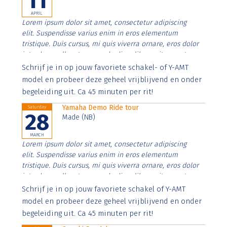
11
APRIL
Lorem ipsum dolor sit amet, consectetur adipiscing
elit. Suspendisse varius enim in eros elementum
tristique. Duis cursus, mi quis viverra ornare, eros dolor
interdum nulla, ut commodo diam libero vitae erat.
Aenean faucibus nibh et justo cursus id rutrum lorem
Schrijf je in op jouw favoriete schakel- of Y-AMT
imperdiet. Nunc ut sem vitae risus tristique posuere.
model en probeer deze geheel vrijblijvend en onder
begeleiding uit. Ca 45 minuten per rit!
Yamaha Demo Ride tour
Saturday
28
Made (NB)
MARCH
Lorem ipsum dolor sit amet, consectetur adipiscing
elit. Suspendisse varius enim in eros elementum
tristique. Duis cursus, mi quis viverra ornare, eros dolor
interdum nulla, ut commodo diam libero vitae erat.
Aenean faucibus nibh et justo cursus id rutrum lorem
Schrijf je in op jouw favoriete schakel of Y-AMT
imperdiet. Nunc ut sem vitae risus tristique posuere.
model en probeer deze geheel vrijblijvend en onder
begeleiding uit. Ca 45 minuten per rit!