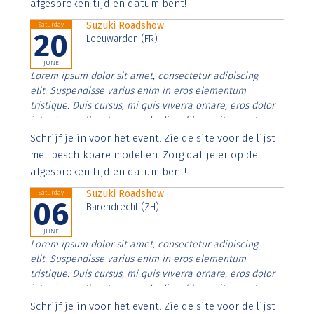
afgesproken tijd en datum bent!
Suzuki Roadshow
Saturday
20
Leeuwarden (FR)
JUNE
Lorem ipsum dolor sit amet, consectetur adipiscing
elit. Suspendisse varius enim in eros elementum
tristique. Duis cursus, mi quis viverra ornare, eros dolor
interdum nulla, ut commodo diam libero vitae erat.
Aenean faucibus nibh et justo cursus id rutrum lorem
Schrijf je in voor het event. Zie de site voor de lijst
imperdiet. Nunc ut sem vitae risus tristique posuere.
met beschikbare modellen. Zorg dat je er op de
afgesproken tijd en datum bent!
Suzuki Roadshow
Saturday
06
Barendrecht (ZH)
JUNE
Lorem ipsum dolor sit amet, consectetur adipiscing
elit. Suspendisse varius enim in eros elementum
tristique. Duis cursus, mi quis viverra ornare, eros dolor
interdum nulla, ut commodo diam libero vitae erat.
Aenean faucibus nibh et justo cursus id rutrum lorem
Schrijf je in voor het event. Zie de site voor de lijst