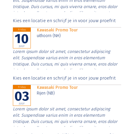
elit. Suspendisse varius enim in eros elementum
tristique. Duis cursus, mi quis viverra ornare, eros dolor
interdum nulla, ut commodo diam libero vitae erat.
Aenean faucibus nibh et justo cursus id rutrum lorem
Kies een locatie en schrijf je in voor jouw proefrit
imperdiet. Nunc ut sem vitae risus tristique posuere.
Kawasaki Promo Tour
Friday
10
uithoorn (NH)
JULY
Lorem ipsum dolor sit amet, consectetur adipiscing
elit. Suspendisse varius enim in eros elementum
tristique. Duis cursus, mi quis viverra ornare, eros dolor
interdum nulla, ut commodo diam libero vitae erat.
Aenean faucibus nibh et justo cursus id rutrum lorem
Kies een locatie en schrijf je in voor jouw proefrit
imperdiet. Nunc ut sem vitae risus tristique posuere.
Kawasaki Promo Tour
Friday
03
Rijen (NB)
JULY
Lorem ipsum dolor sit amet, consectetur adipiscing
elit. Suspendisse varius enim in eros elementum
tristique. Duis cursus, mi quis viverra ornare, eros dolor
interdum nulla, ut commodo diam libero vitae erat.