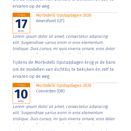
ervaren op de weg.
Morbidelli Opstapdagen 2026
Friday
17
Amersfoort (UT)
APRIL
Lorem ipsum dolor sit amet, consectetur adipiscing
elit. Suspendisse varius enim in eros elementum
tristique. Duis cursus, mi quis viverra ornare, eros dolor
interdum nulla, ut commodo diam libero vitae erat.
Aenean faucibus nibh et justo cursus id rutrum lorem
Tijdens de Morbidelli Opstapdagen krijg je de kans
imperdiet. Nunc ut sem vitae risus tristique posuere.
om de modellen van dichtbij te bekijken én zelf te
ervaren op de weg
Morbidelli Opstapdagen 2026
Friday
10
Coevorden (DR)
APRIL
Lorem ipsum dolor sit amet, consectetur adipiscing
elit. Suspendisse varius enim in eros elementum
tristique. Duis cursus, mi quis viverra ornare, eros dolor
interdum nulla, ut commodo diam libero vitae erat.