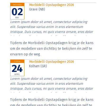
Morbidelli Opstapdagen 2026
Saturday
02
Grave (NB)
MAY
Lorem ipsum dolor sit amet, consectetur adipiscing
elit. Suspendisse varius enim in eros elementum
tristique. Duis cursus, mi quis viverra ornare, eros dolor
interdum nulla, ut commodo diam libero vitae erat.
Aenean faucibus nibh et justo cursus id rutrum lorem
Tijdens de Morbidelli Opstapdagen krijg je de kans
imperdiet. Nunc ut sem vitae risus tristique posuere.
om de modellen van dichtbij te bekijken én zelf te
ervaren op de weg.
Morbidelli Opstapdagen 2026
Friday
24
Kolham (GR)
APRIL
Lorem ipsum dolor sit amet, consectetur adipiscing
elit. Suspendisse varius enim in eros elementum
tristique. Duis cursus, mi quis viverra ornare, eros dolor
interdum nulla, ut commodo diam libero vitae erat.
Aenean faucibus nibh et justo cursus id rutrum lorem
Tijdens de Morbidelli Opstapdagen krijg je de kans
imperdiet. Nunc ut sem vitae risus tristique posuere.
om de modellen van dichtbij te bekijken én zelf te