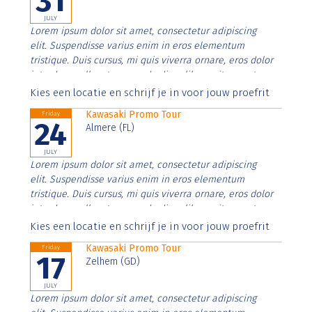
31
JULY
Lorem ipsum dolor sit amet, consectetur adipiscing
elit. Suspendisse varius enim in eros elementum
tristique. Duis cursus, mi quis viverra ornare, eros dolor
interdum nulla, ut commodo diam libero vitae erat.
Aenean faucibus nibh et justo cursus id rutrum lorem
Kies een locatie en schrijf je in voor jouw proefrit
imperdiet. Nunc ut sem vitae risus tristique posuere.
Kawasaki Promo Tour
Friday
24
Almere (FL)
JULY
Lorem ipsum dolor sit amet, consectetur adipiscing
elit. Suspendisse varius enim in eros elementum
tristique. Duis cursus, mi quis viverra ornare, eros dolor
interdum nulla, ut commodo diam libero vitae erat.
Aenean faucibus nibh et justo cursus id rutrum lorem
Kies een locatie en schrijf je in voor jouw proefrit
imperdiet. Nunc ut sem vitae risus tristique posuere.
Kawasaki Promo Tour
Friday
17
Zelhem (GD)
JULY
Lorem ipsum dolor sit amet, consectetur adipiscing