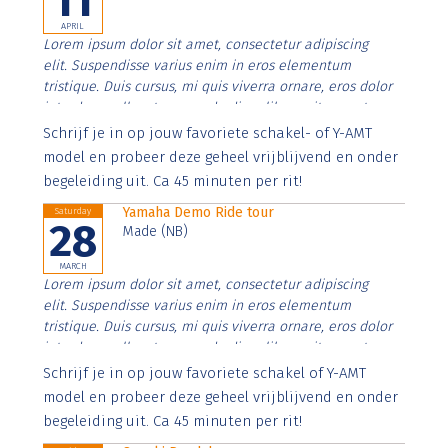
11
APRIL
Lorem ipsum dolor sit amet, consectetur adipiscing
elit. Suspendisse varius enim in eros elementum
tristique. Duis cursus, mi quis viverra ornare, eros dolor
interdum nulla, ut commodo diam libero vitae erat.
Aenean faucibus nibh et justo cursus id rutrum lorem
Schrijf je in op jouw favoriete schakel- of Y-AMT
imperdiet. Nunc ut sem vitae risus tristique posuere.
model en probeer deze geheel vrijblijvend en onder
begeleiding uit. Ca 45 minuten per rit!
Yamaha Demo Ride tour
Saturday
28
Made (NB)
MARCH
Lorem ipsum dolor sit amet, consectetur adipiscing
elit. Suspendisse varius enim in eros elementum
tristique. Duis cursus, mi quis viverra ornare, eros dolor
interdum nulla, ut commodo diam libero vitae erat.
Aenean faucibus nibh et justo cursus id rutrum lorem
Schrijf je in op jouw favoriete schakel of Y-AMT
imperdiet. Nunc ut sem vitae risus tristique posuere.
model en probeer deze geheel vrijblijvend en onder
begeleiding uit. Ca 45 minuten per rit!