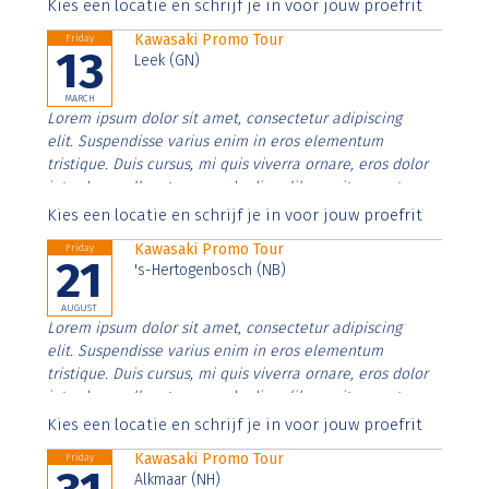
Aenean faucibus nibh et justo cursus id rutrum lorem
Kies een locatie en schrijf je in voor jouw proefrit
imperdiet. Nunc ut sem vitae risus tristique posuere.
Kawasaki Promo Tour
Friday
13
Leek (GN)
MARCH
Lorem ipsum dolor sit amet, consectetur adipiscing
elit. Suspendisse varius enim in eros elementum
tristique. Duis cursus, mi quis viverra ornare, eros dolor
interdum nulla, ut commodo diam libero vitae erat.
Aenean faucibus nibh et justo cursus id rutrum lorem
Kies een locatie en schrijf je in voor jouw proefrit
imperdiet. Nunc ut sem vitae risus tristique posuere.
Kawasaki Promo Tour
Friday
21
's-Hertogenbosch (NB)
AUGUST
Lorem ipsum dolor sit amet, consectetur adipiscing
elit. Suspendisse varius enim in eros elementum
tristique. Duis cursus, mi quis viverra ornare, eros dolor
interdum nulla, ut commodo diam libero vitae erat.
Aenean faucibus nibh et justo cursus id rutrum lorem
Kies een locatie en schrijf je in voor jouw proefrit
imperdiet. Nunc ut sem vitae risus tristique posuere.
Kawasaki Promo Tour
Friday
Alkmaar (NH)