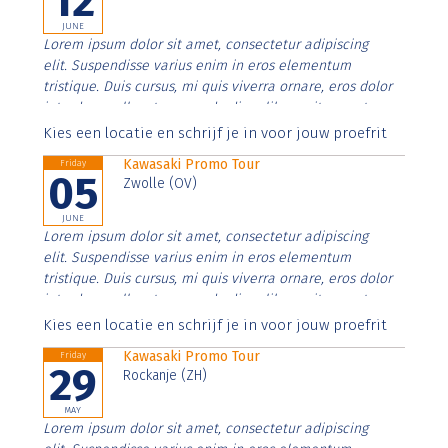
12
JUNE
Lorem ipsum dolor sit amet, consectetur adipiscing
elit. Suspendisse varius enim in eros elementum
tristique. Duis cursus, mi quis viverra ornare, eros dolor
interdum nulla, ut commodo diam libero vitae erat.
Aenean faucibus nibh et justo cursus id rutrum lorem
Kies een locatie en schrijf je in voor jouw proefrit
imperdiet. Nunc ut sem vitae risus tristique posuere.
Kawasaki Promo Tour
Friday
05
Zwolle (OV)
JUNE
Lorem ipsum dolor sit amet, consectetur adipiscing
elit. Suspendisse varius enim in eros elementum
tristique. Duis cursus, mi quis viverra ornare, eros dolor
interdum nulla, ut commodo diam libero vitae erat.
Aenean faucibus nibh et justo cursus id rutrum lorem
Kies een locatie en schrijf je in voor jouw proefrit
imperdiet. Nunc ut sem vitae risus tristique posuere.
Kawasaki Promo Tour
Friday
29
Rockanje (ZH)
MAY
Lorem ipsum dolor sit amet, consectetur adipiscing