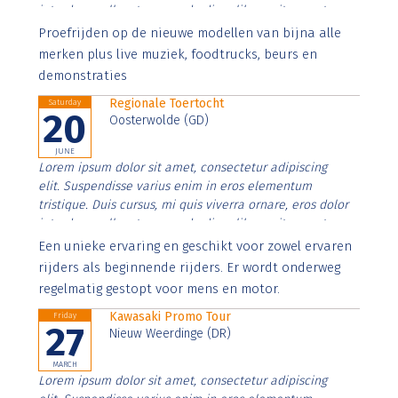
interdum nulla, ut commodo diam libero vitae erat.
Aenean faucibus nibh et justo cursus id rutrum lorem
Proefrijden op de nieuwe modellen van bijna alle
imperdiet. Nunc ut sem vitae risus tristique posuere.
merken plus live muziek, foodtrucks, beurs en
demonstraties
Regionale Toertocht
Saturday
20
Oosterwolde (GD)
JUNE
Lorem ipsum dolor sit amet, consectetur adipiscing
elit. Suspendisse varius enim in eros elementum
tristique. Duis cursus, mi quis viverra ornare, eros dolor
interdum nulla, ut commodo diam libero vitae erat.
Aenean faucibus nibh et justo cursus id rutrum lorem
Een unieke ervaring en geschikt voor zowel ervaren
imperdiet. Nunc ut sem vitae risus tristique posuere.
rijders als beginnende rijders. Er wordt onderweg
regelmatig gestopt voor mens en motor.
Kawasaki Promo Tour
Friday
27
Nieuw Weerdinge (DR)
MARCH
Lorem ipsum dolor sit amet, consectetur adipiscing