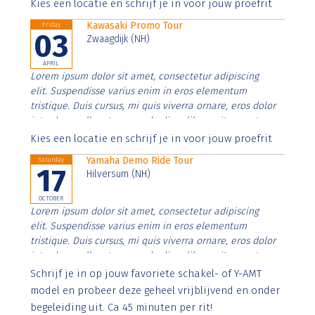
Aenean faucibus nibh et justo cursus id rutrum lorem
Kies een locatie en schrijf je in voor jouw proefrit
imperdiet. Nunc ut sem vitae risus tristique posuere.
Kawasaki Promo Tour
Friday
03
Zwaagdijk (NH)
APRIL
Lorem ipsum dolor sit amet, consectetur adipiscing
elit. Suspendisse varius enim in eros elementum
tristique. Duis cursus, mi quis viverra ornare, eros dolor
interdum nulla, ut commodo diam libero vitae erat.
Aenean faucibus nibh et justo cursus id rutrum lorem
Kies een locatie en schrijf je in voor jouw proefrit
imperdiet. Nunc ut sem vitae risus tristique posuere.
Yamaha Demo Ride Tour
Saturday
17
Hilversum (NH)
OCTOBER
Lorem ipsum dolor sit amet, consectetur adipiscing
elit. Suspendisse varius enim in eros elementum
tristique. Duis cursus, mi quis viverra ornare, eros dolor
interdum nulla, ut commodo diam libero vitae erat.
Aenean faucibus nibh et justo cursus id rutrum lorem
Schrijf je in op jouw favoriete schakel- of Y-AMT
imperdiet. Nunc ut sem vitae risus tristique posuere.
model en probeer deze geheel vrijblijvend en onder
begeleiding uit. Ca 45 minuten per rit!