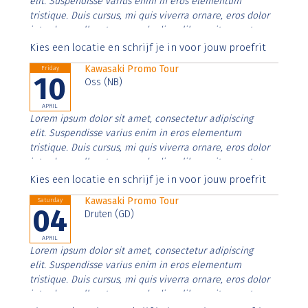
elit. Suspendisse varius enim in eros elementum
tristique. Duis cursus, mi quis viverra ornare, eros dolor
interdum nulla, ut commodo diam libero vitae erat.
Aenean faucibus nibh et justo cursus id rutrum lorem
Kies een locatie en schrijf je in voor jouw proefrit
imperdiet. Nunc ut sem vitae risus tristique posuere.
Kawasaki Promo Tour
Friday
10
Oss (NB)
APRIL
Lorem ipsum dolor sit amet, consectetur adipiscing
elit. Suspendisse varius enim in eros elementum
tristique. Duis cursus, mi quis viverra ornare, eros dolor
interdum nulla, ut commodo diam libero vitae erat.
Aenean faucibus nibh et justo cursus id rutrum lorem
Kies een locatie en schrijf je in voor jouw proefrit
imperdiet. Nunc ut sem vitae risus tristique posuere.
Kawasaki Promo Tour
Saturday
04
Druten (GD)
APRIL
Lorem ipsum dolor sit amet, consectetur adipiscing
elit. Suspendisse varius enim in eros elementum
tristique. Duis cursus, mi quis viverra ornare, eros dolor
interdum nulla, ut commodo diam libero vitae erat.