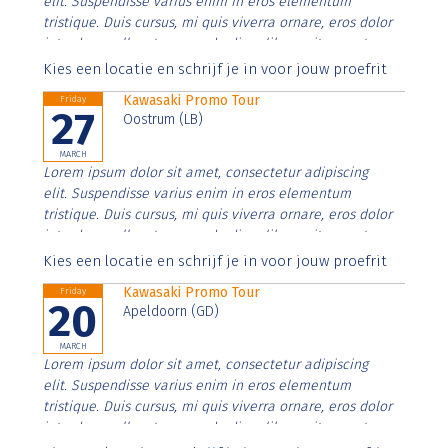
elit. Suspendisse varius enim in eros elementum
tristique. Duis cursus, mi quis viverra ornare, eros dolor
interdum nulla, ut commodo diam libero vitae erat.
Aenean faucibus nibh et justo cursus id rutrum lorem
Kies een locatie en schrijf je in voor jouw proefrit
imperdiet. Nunc ut sem vitae risus tristique posuere.
Kawasaki Promo Tour
Friday
27
Oostrum (LB)
MARCH
Lorem ipsum dolor sit amet, consectetur adipiscing
elit. Suspendisse varius enim in eros elementum
tristique. Duis cursus, mi quis viverra ornare, eros dolor
interdum nulla, ut commodo diam libero vitae erat.
Aenean faucibus nibh et justo cursus id rutrum lorem
Kies een locatie en schrijf je in voor jouw proefrit
imperdiet. Nunc ut sem vitae risus tristique posuere.
Kawasaki Promo Tour
Friday
20
Apeldoorn (GD)
MARCH
Lorem ipsum dolor sit amet, consectetur adipiscing
elit. Suspendisse varius enim in eros elementum
tristique. Duis cursus, mi quis viverra ornare, eros dolor
interdum nulla, ut commodo diam libero vitae erat.