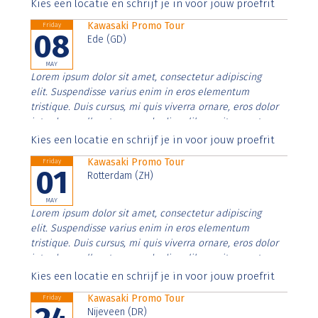
Aenean faucibus nibh et justo cursus id rutrum lorem
Kies een locatie en schrijf je in voor jouw proefrit
imperdiet. Nunc ut sem vitae risus tristique posuere.
Kawasaki Promo Tour
Friday
08
Ede (GD)
MAY
Lorem ipsum dolor sit amet, consectetur adipiscing
elit. Suspendisse varius enim in eros elementum
tristique. Duis cursus, mi quis viverra ornare, eros dolor
interdum nulla, ut commodo diam libero vitae erat.
Aenean faucibus nibh et justo cursus id rutrum lorem
Kies een locatie en schrijf je in voor jouw proefrit
imperdiet. Nunc ut sem vitae risus tristique posuere.
Kawasaki Promo Tour
Friday
01
Rotterdam (ZH)
MAY
Lorem ipsum dolor sit amet, consectetur adipiscing
elit. Suspendisse varius enim in eros elementum
tristique. Duis cursus, mi quis viverra ornare, eros dolor
interdum nulla, ut commodo diam libero vitae erat.
Aenean faucibus nibh et justo cursus id rutrum lorem
Kies een locatie en schrijf je in voor jouw proefrit
imperdiet. Nunc ut sem vitae risus tristique posuere.
Kawasaki Promo Tour
Friday
Nijeveen (DR)