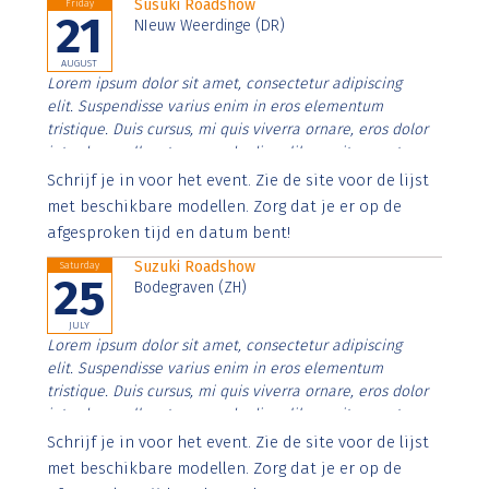
Susuki Roadshow
Friday
21
NIeuw Weerdinge (DR)
AUGUST
Lorem ipsum dolor sit amet, consectetur adipiscing
elit. Suspendisse varius enim in eros elementum
tristique. Duis cursus, mi quis viverra ornare, eros dolor
interdum nulla, ut commodo diam libero vitae erat.
Aenean faucibus nibh et justo cursus id rutrum lorem
Schrijf je in voor het event. Zie de site voor de lijst
imperdiet. Nunc ut sem vitae risus tristique posuere.
met beschikbare modellen. Zorg dat je er op de
afgesproken tijd en datum bent!
Suzuki Roadshow
Saturday
25
Bodegraven (ZH)
JULY
Lorem ipsum dolor sit amet, consectetur adipiscing
elit. Suspendisse varius enim in eros elementum
tristique. Duis cursus, mi quis viverra ornare, eros dolor
interdum nulla, ut commodo diam libero vitae erat.
Aenean faucibus nibh et justo cursus id rutrum lorem
Schrijf je in voor het event. Zie de site voor de lijst
imperdiet. Nunc ut sem vitae risus tristique posuere.
met beschikbare modellen. Zorg dat je er op de