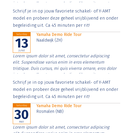
interdum nulla, ut commodo diam libero vitae erat.
Aenean faucibus nibh et justo cursus id rutrum lorem
Schrijf je in op jouw favoriete schakel- of Y-AMT
imperdiet. Nunc ut sem vitae risus tristique posuere.
model en probeer deze geheel vrijblijvend en onder
begeleiding uit. Ca 45 minuten per rit!
Yamaha Demo Ride Tour
Saturday
13
Naaldwijk (ZH)
JUNE
Lorem ipsum dolor sit amet, consectetur adipiscing
elit. Suspendisse varius enim in eros elementum
tristique. Duis cursus, mi quis viverra ornare, eros dolor
interdum nulla, ut commodo diam libero vitae erat.
Aenean faucibus nibh et justo cursus id rutrum lorem
Schrijf je in op jouw favoriete schakel- of Y-AMT
imperdiet. Nunc ut sem vitae risus tristique posuere.
model en probeer deze geheel vrijblijvend en onder
begeleiding uit. Ca 45 minuten per rit!
Yamaha Demo Ride Tour
Saturday
30
Rosmalen (NB)
MAY
Lorem ipsum dolor sit amet, consectetur adipiscing