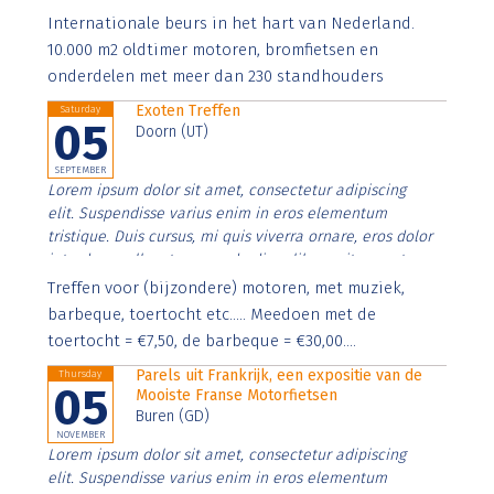
Aenean faucibus nibh et justo cursus id rutrum lorem
Internationale beurs in het hart van Nederland.
imperdiet. Nunc ut sem vitae risus tristique posuere.
10.000 m2 oldtimer motoren, bromfietsen en
onderdelen met meer dan 230 standhouders
Exoten Treffen
Saturday
05
Doorn (UT)
SEPTEMBER
Lorem ipsum dolor sit amet, consectetur adipiscing
elit. Suspendisse varius enim in eros elementum
tristique. Duis cursus, mi quis viverra ornare, eros dolor
interdum nulla, ut commodo diam libero vitae erat.
Aenean faucibus nibh et justo cursus id rutrum lorem
Treffen voor (bijzondere) motoren, met muziek,
imperdiet. Nunc ut sem vitae risus tristique posuere.
barbeque, toertocht etc..... Meedoen met de
toertocht = €7,50, de barbeque = €30,00....
Parels uit Frankrijk, een expositie van de
Thursday
05
Mooiste Franse Motorfietsen
Buren (GD)
NOVEMBER
Lorem ipsum dolor sit amet, consectetur adipiscing
elit. Suspendisse varius enim in eros elementum