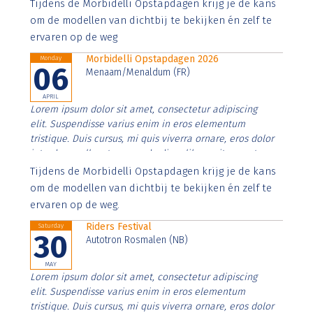
Aenean faucibus nibh et justo cursus id rutrum lorem
Tijdens de Morbidelli Opstapdagen krijg je de kans
imperdiet. Nunc ut sem vitae risus tristique posuere.
om de modellen van dichtbij te bekijken én zelf te
ervaren op de weg
Morbidelli Opstapdagen 2026
Monday
06
Menaam/Menaldum (FR)
APRIL
Lorem ipsum dolor sit amet, consectetur adipiscing
elit. Suspendisse varius enim in eros elementum
tristique. Duis cursus, mi quis viverra ornare, eros dolor
interdum nulla, ut commodo diam libero vitae erat.
Aenean faucibus nibh et justo cursus id rutrum lorem
Tijdens de Morbidelli Opstapdagen krijg je de kans
imperdiet. Nunc ut sem vitae risus tristique posuere.
om de modellen van dichtbij te bekijken én zelf te
ervaren op de weg.
Riders Festival
Saturday
30
Autotron Rosmalen (NB)
MAY
Lorem ipsum dolor sit amet, consectetur adipiscing
elit. Suspendisse varius enim in eros elementum
tristique. Duis cursus, mi quis viverra ornare, eros dolor