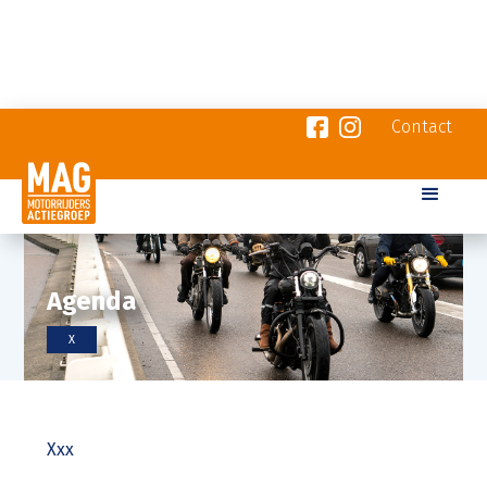
Contact
Agenda
X
Xxx