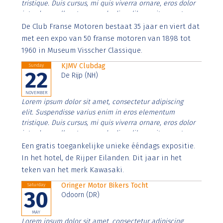
tristique. Duis cursus, mi quis viverra ornare, eros dolor
interdum nulla, ut commodo diam libero vitae erat.
Aenean faucibus nibh et justo cursus id rutrum lorem
De Club Franse Motoren bestaat 35 jaar en viert dat
imperdiet. Nunc ut sem vitae risus tristique posuere.
met een expo van 50 franse motoren van 1898 tot
1960 in Museum Visscher Classique.
KJMV Clubdag
Sunday
22
De Rijp (NH)
NOVEMBER
Lorem ipsum dolor sit amet, consectetur adipiscing
elit. Suspendisse varius enim in eros elementum
tristique. Duis cursus, mi quis viverra ornare, eros dolor
interdum nulla, ut commodo diam libero vitae erat.
Aenean faucibus nibh et justo cursus id rutrum lorem
Een gratis toegankelijke unieke ééndags expositie.
imperdiet. Nunc ut sem vitae risus tristique posuere.
In het hotel, de Rijper Eilanden. Dit jaar in het
teken van het merk Kawasaki.
Oringer Motor Bikers Tocht
Saturday
30
Odoorn (DR)
MAY
Lorem ipsum dolor sit amet, consectetur adipiscing