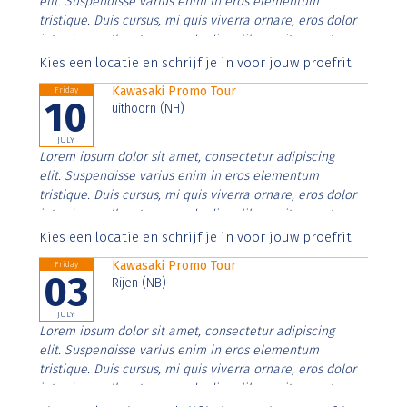
elit. Suspendisse varius enim in eros elementum
tristique. Duis cursus, mi quis viverra ornare, eros dolor
interdum nulla, ut commodo diam libero vitae erat.
Aenean faucibus nibh et justo cursus id rutrum lorem
Kies een locatie en schrijf je in voor jouw proefrit
imperdiet. Nunc ut sem vitae risus tristique posuere.
Kawasaki Promo Tour
Friday
10
uithoorn (NH)
JULY
Lorem ipsum dolor sit amet, consectetur adipiscing
elit. Suspendisse varius enim in eros elementum
tristique. Duis cursus, mi quis viverra ornare, eros dolor
interdum nulla, ut commodo diam libero vitae erat.
Aenean faucibus nibh et justo cursus id rutrum lorem
Kies een locatie en schrijf je in voor jouw proefrit
imperdiet. Nunc ut sem vitae risus tristique posuere.
Kawasaki Promo Tour
Friday
03
Rijen (NB)
JULY
Lorem ipsum dolor sit amet, consectetur adipiscing
elit. Suspendisse varius enim in eros elementum
tristique. Duis cursus, mi quis viverra ornare, eros dolor
interdum nulla, ut commodo diam libero vitae erat.