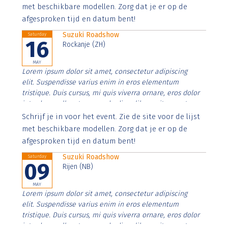
imperdiet. Nunc ut sem vitae risus tristique posuere.
met beschikbare modellen. Zorg dat je er op de
afgesproken tijd en datum bent!
Suzuki Roadshow
Saturday
16
Rockanje (ZH)
MAY
Lorem ipsum dolor sit amet, consectetur adipiscing
elit. Suspendisse varius enim in eros elementum
tristique. Duis cursus, mi quis viverra ornare, eros dolor
interdum nulla, ut commodo diam libero vitae erat.
Aenean faucibus nibh et justo cursus id rutrum lorem
Schrijf je in voor het event. Zie de site voor de lijst
imperdiet. Nunc ut sem vitae risus tristique posuere.
met beschikbare modellen. Zorg dat je er op de
afgesproken tijd en datum bent!
Suzuki Roadshow
Saturday
09
Rijen (NB)
MAY
Lorem ipsum dolor sit amet, consectetur adipiscing
elit. Suspendisse varius enim in eros elementum
tristique. Duis cursus, mi quis viverra ornare, eros dolor
interdum nulla, ut commodo diam libero vitae erat.