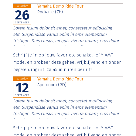
Yamaha Demo Ride Tour
Saturday
26
Rockanje (ZH)
SEPTEMBER
Lorem ipsum dolor sit amet, consectetur adipiscing
elit. Suspendisse varius enim in eros elementum
tristique. Duis cursus, mi quis viverra ornare, eros dolor
interdum nulla, ut commodo diam libero vitae erat.
Aenean faucibus nibh et justo cursus id rutrum lorem
Schrijf je in op jouw favoriete schakel- of Y-AMT
imperdiet. Nunc ut sem vitae risus tristique posuere.
model en probeer deze geheel vrijblijvend en onder
begeleiding uit. Ca 45 minuten per rit!
Yamaha Demo Ride Tour
Saturday
12
Apeldoorn (GD)
SEPTEMBER
Lorem ipsum dolor sit amet, consectetur adipiscing
elit. Suspendisse varius enim in eros elementum
tristique. Duis cursus, mi quis viverra ornare, eros dolor
interdum nulla, ut commodo diam libero vitae erat.
Aenean faucibus nibh et justo cursus id rutrum lorem
Schrijf je in op jouw favoriete schakel- of Y-AMT
imperdiet. Nunc ut sem vitae risus tristique posuere.
model en probeer deze geheel vrijblijvend en onder