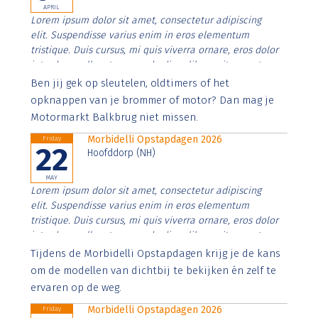
APRIL
Lorem ipsum dolor sit amet, consectetur adipiscing
elit. Suspendisse varius enim in eros elementum
tristique. Duis cursus, mi quis viverra ornare, eros dolor
interdum nulla, ut commodo diam libero vitae erat.
Aenean faucibus nibh et justo cursus id rutrum lorem
Ben jij gek op sleutelen, oldtimers of het
imperdiet. Nunc ut sem vitae risus tristique posuere.
opknappen van je brommer of motor? Dan mag je
Motormarkt Balkbrug niet missen.
Morbidelli Opstapdagen 2026
Friday
22
Hoofddorp (NH)
MAY
Lorem ipsum dolor sit amet, consectetur adipiscing
elit. Suspendisse varius enim in eros elementum
tristique. Duis cursus, mi quis viverra ornare, eros dolor
interdum nulla, ut commodo diam libero vitae erat.
Aenean faucibus nibh et justo cursus id rutrum lorem
Tijdens de Morbidelli Opstapdagen krijg je de kans
imperdiet. Nunc ut sem vitae risus tristique posuere.
om de modellen van dichtbij te bekijken én zelf te
ervaren op de weg.
Morbidelli Opstapdagen 2026
Friday