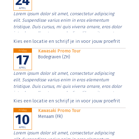
24
APRIL
Lorem ipsum dolor sit amet, consectetur adipiscing
elit. Suspendisse varius enim in eros elementum
tristique. Duis cursus, mi quis viverra ornare, eros dolor
interdum nulla, ut commodo diam libero vitae erat.
Aenean faucibus nibh et justo cursus id rutrum lorem
Kies een locatie en schrijf je in voor jouw proefrit
imperdiet. Nunc ut sem vitae risus tristique posuere.
Kawasaki Promo Tour
Friday
17
Bodegraven (ZH)
APRIL
Lorem ipsum dolor sit amet, consectetur adipiscing
elit. Suspendisse varius enim in eros elementum
tristique. Duis cursus, mi quis viverra ornare, eros dolor
interdum nulla, ut commodo diam libero vitae erat.
Aenean faucibus nibh et justo cursus id rutrum lorem
Kies een locatie en schrijf je in voor jouw proefrit
imperdiet. Nunc ut sem vitae risus tristique posuere.
Kawasaki Promo Tour
Friday
10
Menaam (FR)
APRIL
Lorem ipsum dolor sit amet, consectetur adipiscing