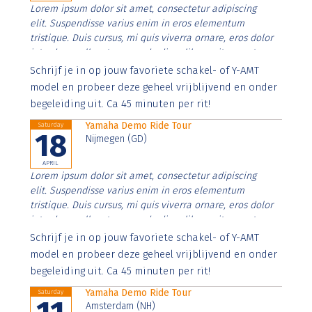
Lorem ipsum dolor sit amet, consectetur adipiscing
elit. Suspendisse varius enim in eros elementum
tristique. Duis cursus, mi quis viverra ornare, eros dolor
interdum nulla, ut commodo diam libero vitae erat.
Aenean faucibus nibh et justo cursus id rutrum lorem
Schrijf je in op jouw favoriete schakel- of Y-AMT
imperdiet. Nunc ut sem vitae risus tristique posuere.
model en probeer deze geheel vrijblijvend en onder
begeleiding uit. Ca 45 minuten per rit!
Yamaha Demo Ride Tour
Saturday
18
Nijmegen (GD)
APRIL
Lorem ipsum dolor sit amet, consectetur adipiscing
elit. Suspendisse varius enim in eros elementum
tristique. Duis cursus, mi quis viverra ornare, eros dolor
interdum nulla, ut commodo diam libero vitae erat.
Aenean faucibus nibh et justo cursus id rutrum lorem
Schrijf je in op jouw favoriete schakel- of Y-AMT
imperdiet. Nunc ut sem vitae risus tristique posuere.
model en probeer deze geheel vrijblijvend en onder
begeleiding uit. Ca 45 minuten per rit!
Yamaha Demo Ride Tour
Saturday
Amsterdam (NH)