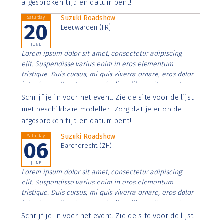
afgesproken tijd en datum bent!
Suzuki Roadshow
Saturday
20
Leeuwarden (FR)
JUNE
Lorem ipsum dolor sit amet, consectetur adipiscing
elit. Suspendisse varius enim in eros elementum
tristique. Duis cursus, mi quis viverra ornare, eros dolor
interdum nulla, ut commodo diam libero vitae erat.
Aenean faucibus nibh et justo cursus id rutrum lorem
Schrijf je in voor het event. Zie de site voor de lijst
imperdiet. Nunc ut sem vitae risus tristique posuere.
met beschikbare modellen. Zorg dat je er op de
afgesproken tijd en datum bent!
Suzuki Roadshow
Saturday
06
Barendrecht (ZH)
JUNE
Lorem ipsum dolor sit amet, consectetur adipiscing
elit. Suspendisse varius enim in eros elementum
tristique. Duis cursus, mi quis viverra ornare, eros dolor
interdum nulla, ut commodo diam libero vitae erat.
Aenean faucibus nibh et justo cursus id rutrum lorem
Schrijf je in voor het event. Zie de site voor de lijst