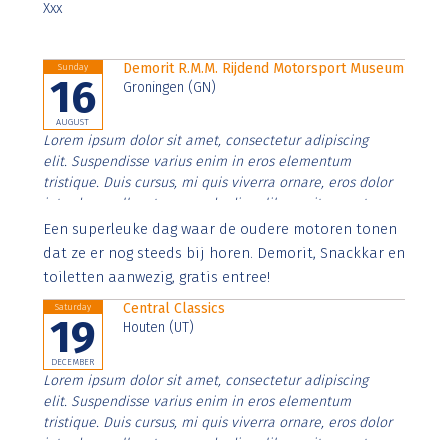
Xxx
Demorit R.M.M. Rijdend Motorsport Museum
Sunday
16
Groningen (GN)
AUGUST
Lorem ipsum dolor sit amet, consectetur adipiscing
elit. Suspendisse varius enim in eros elementum
tristique. Duis cursus, mi quis viverra ornare, eros dolor
interdum nulla, ut commodo diam libero vitae erat.
Aenean faucibus nibh et justo cursus id rutrum lorem
Een superleuke dag waar de oudere motoren tonen
imperdiet. Nunc ut sem vitae risus tristique posuere.
dat ze er nog steeds bij horen. Demorit, Snackkar en
toiletten aanwezig, gratis entree!
Central Classics
Saturday
19
Houten (UT)
DECEMBER
Lorem ipsum dolor sit amet, consectetur adipiscing
elit. Suspendisse varius enim in eros elementum
tristique. Duis cursus, mi quis viverra ornare, eros dolor
interdum nulla, ut commodo diam libero vitae erat.