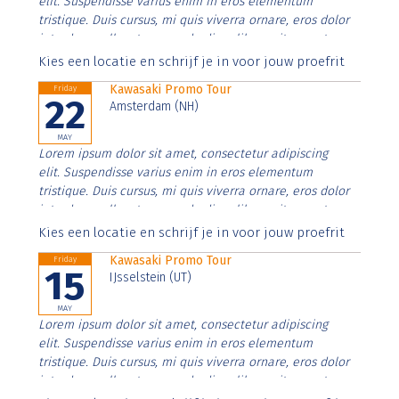
elit. Suspendisse varius enim in eros elementum
tristique. Duis cursus, mi quis viverra ornare, eros dolor
interdum nulla, ut commodo diam libero vitae erat.
Aenean faucibus nibh et justo cursus id rutrum lorem
Kies een locatie en schrijf je in voor jouw proefrit
imperdiet. Nunc ut sem vitae risus tristique posuere.
Kawasaki Promo Tour
Friday
22
Amsterdam (NH)
MAY
Lorem ipsum dolor sit amet, consectetur adipiscing
elit. Suspendisse varius enim in eros elementum
tristique. Duis cursus, mi quis viverra ornare, eros dolor
interdum nulla, ut commodo diam libero vitae erat.
Aenean faucibus nibh et justo cursus id rutrum lorem
Kies een locatie en schrijf je in voor jouw proefrit
imperdiet. Nunc ut sem vitae risus tristique posuere.
Kawasaki Promo Tour
Friday
15
IJsselstein (UT)
MAY
Lorem ipsum dolor sit amet, consectetur adipiscing
elit. Suspendisse varius enim in eros elementum
tristique. Duis cursus, mi quis viverra ornare, eros dolor
interdum nulla, ut commodo diam libero vitae erat.