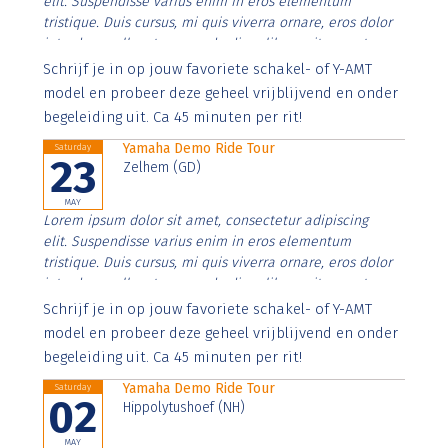
elit. Suspendisse varius enim in eros elementum
tristique. Duis cursus, mi quis viverra ornare, eros dolor
interdum nulla, ut commodo diam libero vitae erat.
Aenean faucibus nibh et justo cursus id rutrum lorem
Schrijf je in op jouw favoriete schakel- of Y-AMT
imperdiet. Nunc ut sem vitae risus tristique posuere.
model en probeer deze geheel vrijblijvend en onder
begeleiding uit. Ca 45 minuten per rit!
Yamaha Demo Ride Tour
Saturday
23
Zelhem (GD)
MAY
Lorem ipsum dolor sit amet, consectetur adipiscing
elit. Suspendisse varius enim in eros elementum
tristique. Duis cursus, mi quis viverra ornare, eros dolor
interdum nulla, ut commodo diam libero vitae erat.
Aenean faucibus nibh et justo cursus id rutrum lorem
Schrijf je in op jouw favoriete schakel- of Y-AMT
imperdiet. Nunc ut sem vitae risus tristique posuere.
model en probeer deze geheel vrijblijvend en onder
begeleiding uit. Ca 45 minuten per rit!
Yamaha Demo Ride Tour
Saturday
02
Hippolytushoef (NH)
MAY