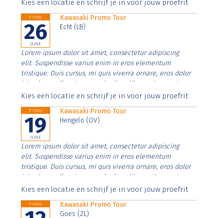
Aenean faucibus nibh et justo cursus id rutrum lorem
Kies een locatie en schrijf je in voor jouw proefrit
imperdiet. Nunc ut sem vitae risus tristique posuere.
Kawasaki Promo Tour
Friday
26
Echt (LB)
JUNE
Lorem ipsum dolor sit amet, consectetur adipiscing
elit. Suspendisse varius enim in eros elementum
tristique. Duis cursus, mi quis viverra ornare, eros dolor
interdum nulla, ut commodo diam libero vitae erat.
Aenean faucibus nibh et justo cursus id rutrum lorem
Kies een locatie en schrijf je in voor jouw proefrit
imperdiet. Nunc ut sem vitae risus tristique posuere.
Kawasaki Promo Tour
Friday
19
Hengelo (OV)
JUNE
Lorem ipsum dolor sit amet, consectetur adipiscing
elit. Suspendisse varius enim in eros elementum
tristique. Duis cursus, mi quis viverra ornare, eros dolor
interdum nulla, ut commodo diam libero vitae erat.
Aenean faucibus nibh et justo cursus id rutrum lorem
Kies een locatie en schrijf je in voor jouw proefrit
imperdiet. Nunc ut sem vitae risus tristique posuere.
Kawasaki Promo Tour
Friday
Goes (ZL)