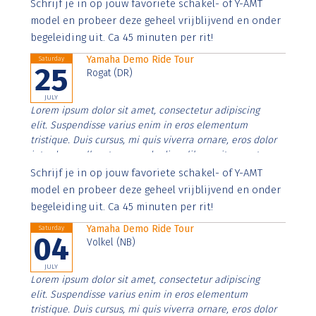
Aenean faucibus nibh et justo cursus id rutrum lorem
Schrijf je in op jouw favoriete schakel- of Y-AMT
imperdiet. Nunc ut sem vitae risus tristique posuere.
model en probeer deze geheel vrijblijvend en onder
begeleiding uit. Ca 45 minuten per rit!
Yamaha Demo Ride Tour
Saturday
25
Rogat (DR)
JULY
Lorem ipsum dolor sit amet, consectetur adipiscing
elit. Suspendisse varius enim in eros elementum
tristique. Duis cursus, mi quis viverra ornare, eros dolor
interdum nulla, ut commodo diam libero vitae erat.
Aenean faucibus nibh et justo cursus id rutrum lorem
Schrijf je in op jouw favoriete schakel- of Y-AMT
imperdiet. Nunc ut sem vitae risus tristique posuere.
model en probeer deze geheel vrijblijvend en onder
begeleiding uit. Ca 45 minuten per rit!
Yamaha Demo Ride Tour
Saturday
04
Volkel (NB)
JULY
Lorem ipsum dolor sit amet, consectetur adipiscing
elit. Suspendisse varius enim in eros elementum
tristique. Duis cursus, mi quis viverra ornare, eros dolor