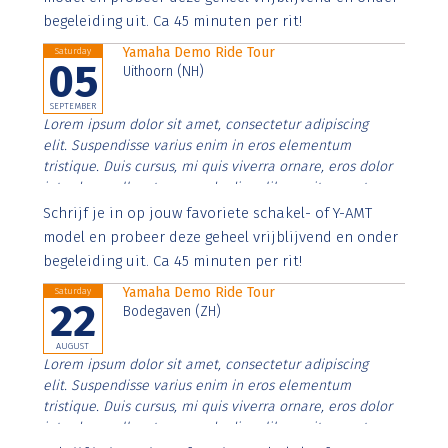
begeleiding uit. Ca 45 minuten per rit!
Yamaha Demo Ride Tour
Saturday
05
Uithoorn (NH)
SEPTEMBER
Lorem ipsum dolor sit amet, consectetur adipiscing
elit. Suspendisse varius enim in eros elementum
tristique. Duis cursus, mi quis viverra ornare, eros dolor
interdum nulla, ut commodo diam libero vitae erat.
Aenean faucibus nibh et justo cursus id rutrum lorem
Schrijf je in op jouw favoriete schakel- of Y-AMT
imperdiet. Nunc ut sem vitae risus tristique posuere.
model en probeer deze geheel vrijblijvend en onder
begeleiding uit. Ca 45 minuten per rit!
Yamaha Demo Ride Tour
Saturday
22
Bodegaven (ZH)
AUGUST
Lorem ipsum dolor sit amet, consectetur adipiscing
elit. Suspendisse varius enim in eros elementum
tristique. Duis cursus, mi quis viverra ornare, eros dolor
interdum nulla, ut commodo diam libero vitae erat.