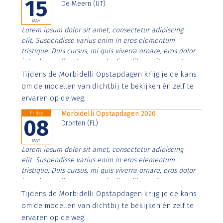
15
De Meern (UT)
MAY
Lorem ipsum dolor sit amet, consectetur adipiscing
elit. Suspendisse varius enim in eros elementum
tristique. Duis cursus, mi quis viverra ornare, eros dolor
interdum nulla, ut commodo diam libero vitae erat.
Aenean faucibus nibh et justo cursus id rutrum lorem
Tijdens de Morbidelli Opstapdagen krijg je de kans
imperdiet. Nunc ut sem vitae risus tristique posuere.
om de modellen van dichtbij te bekijken én zelf te
ervaren op de weg.
Morbidelli Opstapdagen 2026
Friday
08
Dronten (FL)
MAY
Lorem ipsum dolor sit amet, consectetur adipiscing
elit. Suspendisse varius enim in eros elementum
tristique. Duis cursus, mi quis viverra ornare, eros dolor
interdum nulla, ut commodo diam libero vitae erat.
Aenean faucibus nibh et justo cursus id rutrum lorem
Tijdens de Morbidelli Opstapdagen krijg je de kans
imperdiet. Nunc ut sem vitae risus tristique posuere.
om de modellen van dichtbij te bekijken én zelf te
ervaren op de weg.