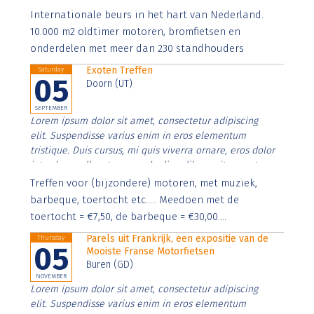
Aenean faucibus nibh et justo cursus id rutrum lorem
Internationale beurs in het hart van Nederland.
imperdiet. Nunc ut sem vitae risus tristique posuere.
10.000 m2 oldtimer motoren, bromfietsen en
onderdelen met meer dan 230 standhouders
Exoten Treffen
Saturday
05
Doorn (UT)
SEPTEMBER
Lorem ipsum dolor sit amet, consectetur adipiscing
elit. Suspendisse varius enim in eros elementum
tristique. Duis cursus, mi quis viverra ornare, eros dolor
interdum nulla, ut commodo diam libero vitae erat.
Aenean faucibus nibh et justo cursus id rutrum lorem
Treffen voor (bijzondere) motoren, met muziek,
imperdiet. Nunc ut sem vitae risus tristique posuere.
barbeque, toertocht etc..... Meedoen met de
toertocht = €7,50, de barbeque = €30,00....
Parels uit Frankrijk, een expositie van de
Thursday
05
Mooiste Franse Motorfietsen
Buren (GD)
NOVEMBER
Lorem ipsum dolor sit amet, consectetur adipiscing
elit. Suspendisse varius enim in eros elementum