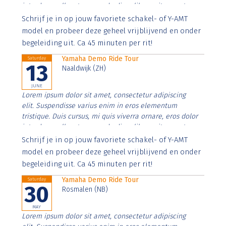
interdum nulla, ut commodo diam libero vitae erat.
Aenean faucibus nibh et justo cursus id rutrum lorem
Schrijf je in op jouw favoriete schakel- of Y-AMT
imperdiet. Nunc ut sem vitae risus tristique posuere.
model en probeer deze geheel vrijblijvend en onder
begeleiding uit. Ca 45 minuten per rit!
Yamaha Demo Ride Tour
Saturday
13
Naaldwijk (ZH)
JUNE
Lorem ipsum dolor sit amet, consectetur adipiscing
elit. Suspendisse varius enim in eros elementum
tristique. Duis cursus, mi quis viverra ornare, eros dolor
interdum nulla, ut commodo diam libero vitae erat.
Aenean faucibus nibh et justo cursus id rutrum lorem
Schrijf je in op jouw favoriete schakel- of Y-AMT
imperdiet. Nunc ut sem vitae risus tristique posuere.
model en probeer deze geheel vrijblijvend en onder
begeleiding uit. Ca 45 minuten per rit!
Yamaha Demo Ride Tour
Saturday
30
Rosmalen (NB)
MAY
Lorem ipsum dolor sit amet, consectetur adipiscing