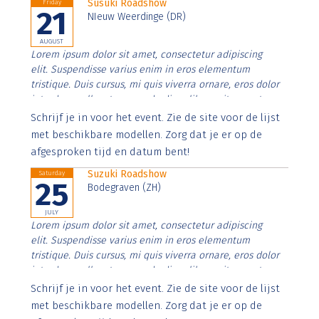
Susuki Roadshow
Friday
21
NIeuw Weerdinge (DR)
AUGUST
Lorem ipsum dolor sit amet, consectetur adipiscing
elit. Suspendisse varius enim in eros elementum
tristique. Duis cursus, mi quis viverra ornare, eros dolor
interdum nulla, ut commodo diam libero vitae erat.
Aenean faucibus nibh et justo cursus id rutrum lorem
Schrijf je in voor het event. Zie de site voor de lijst
imperdiet. Nunc ut sem vitae risus tristique posuere.
met beschikbare modellen. Zorg dat je er op de
afgesproken tijd en datum bent!
Suzuki Roadshow
Saturday
25
Bodegraven (ZH)
JULY
Lorem ipsum dolor sit amet, consectetur adipiscing
elit. Suspendisse varius enim in eros elementum
tristique. Duis cursus, mi quis viverra ornare, eros dolor
interdum nulla, ut commodo diam libero vitae erat.
Aenean faucibus nibh et justo cursus id rutrum lorem
Schrijf je in voor het event. Zie de site voor de lijst
imperdiet. Nunc ut sem vitae risus tristique posuere.
met beschikbare modellen. Zorg dat je er op de