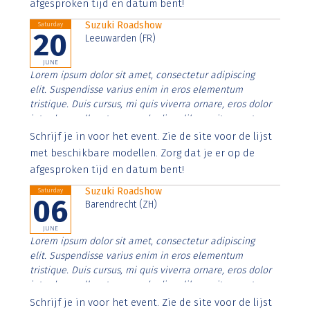
afgesproken tijd en datum bent!
Suzuki Roadshow
Saturday
20
Leeuwarden (FR)
JUNE
Lorem ipsum dolor sit amet, consectetur adipiscing
elit. Suspendisse varius enim in eros elementum
tristique. Duis cursus, mi quis viverra ornare, eros dolor
interdum nulla, ut commodo diam libero vitae erat.
Aenean faucibus nibh et justo cursus id rutrum lorem
Schrijf je in voor het event. Zie de site voor de lijst
imperdiet. Nunc ut sem vitae risus tristique posuere.
met beschikbare modellen. Zorg dat je er op de
afgesproken tijd en datum bent!
Suzuki Roadshow
Saturday
06
Barendrecht (ZH)
JUNE
Lorem ipsum dolor sit amet, consectetur adipiscing
elit. Suspendisse varius enim in eros elementum
tristique. Duis cursus, mi quis viverra ornare, eros dolor
interdum nulla, ut commodo diam libero vitae erat.
Aenean faucibus nibh et justo cursus id rutrum lorem
Schrijf je in voor het event. Zie de site voor de lijst