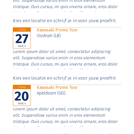
elit. Suspendisse varius enim in eros elementum
tristique. Duis cursus, mi quis viverra ornare, eros dolor
interdum nulla, ut commodo diam libero vitae erat.
Aenean faucibus nibh et justo cursus id rutrum lorem
Kies een locatie en schrijf je in voor jouw proefrit
imperdiet. Nunc ut sem vitae risus tristique posuere.
Kawasaki Promo Tour
Friday
27
Oostrum (LB)
MARCH
Lorem ipsum dolor sit amet, consectetur adipiscing
elit. Suspendisse varius enim in eros elementum
tristique. Duis cursus, mi quis viverra ornare, eros dolor
interdum nulla, ut commodo diam libero vitae erat.
Aenean faucibus nibh et justo cursus id rutrum lorem
Kies een locatie en schrijf je in voor jouw proefrit
imperdiet. Nunc ut sem vitae risus tristique posuere.
Kawasaki Promo Tour
Friday
20
Apeldoorn (GD)
MARCH
Lorem ipsum dolor sit amet, consectetur adipiscing
elit. Suspendisse varius enim in eros elementum
tristique. Duis cursus, mi quis viverra ornare, eros dolor
interdum nulla, ut commodo diam libero vitae erat.