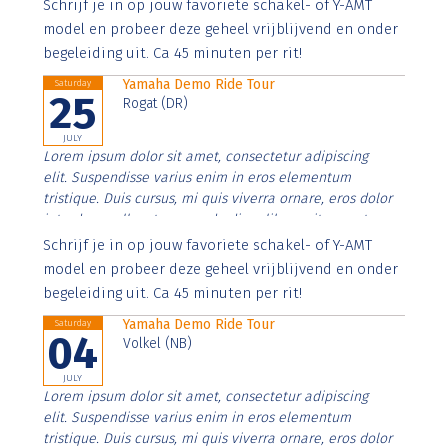
Aenean faucibus nibh et justo cursus id rutrum lorem
Schrijf je in op jouw favoriete schakel- of Y-AMT
imperdiet. Nunc ut sem vitae risus tristique posuere.
model en probeer deze geheel vrijblijvend en onder
begeleiding uit. Ca 45 minuten per rit!
Yamaha Demo Ride Tour
Saturday
25
Rogat (DR)
JULY
Lorem ipsum dolor sit amet, consectetur adipiscing
elit. Suspendisse varius enim in eros elementum
tristique. Duis cursus, mi quis viverra ornare, eros dolor
interdum nulla, ut commodo diam libero vitae erat.
Aenean faucibus nibh et justo cursus id rutrum lorem
Schrijf je in op jouw favoriete schakel- of Y-AMT
imperdiet. Nunc ut sem vitae risus tristique posuere.
model en probeer deze geheel vrijblijvend en onder
begeleiding uit. Ca 45 minuten per rit!
Yamaha Demo Ride Tour
Saturday
04
Volkel (NB)
JULY
Lorem ipsum dolor sit amet, consectetur adipiscing
elit. Suspendisse varius enim in eros elementum
tristique. Duis cursus, mi quis viverra ornare, eros dolor