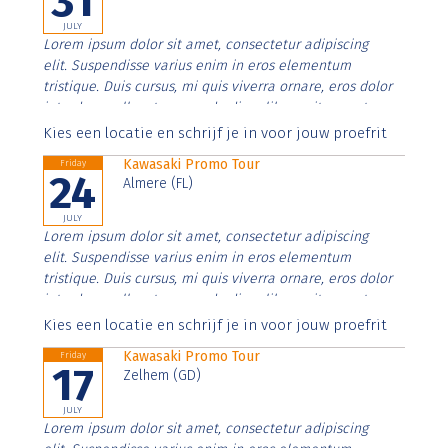
31
JULY
Lorem ipsum dolor sit amet, consectetur adipiscing
elit. Suspendisse varius enim in eros elementum
tristique. Duis cursus, mi quis viverra ornare, eros dolor
interdum nulla, ut commodo diam libero vitae erat.
Aenean faucibus nibh et justo cursus id rutrum lorem
Kies een locatie en schrijf je in voor jouw proefrit
imperdiet. Nunc ut sem vitae risus tristique posuere.
Kawasaki Promo Tour
Friday
24
Almere (FL)
JULY
Lorem ipsum dolor sit amet, consectetur adipiscing
elit. Suspendisse varius enim in eros elementum
tristique. Duis cursus, mi quis viverra ornare, eros dolor
interdum nulla, ut commodo diam libero vitae erat.
Aenean faucibus nibh et justo cursus id rutrum lorem
Kies een locatie en schrijf je in voor jouw proefrit
imperdiet. Nunc ut sem vitae risus tristique posuere.
Kawasaki Promo Tour
Friday
17
Zelhem (GD)
JULY
Lorem ipsum dolor sit amet, consectetur adipiscing