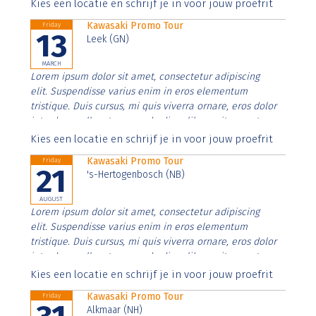
Aenean faucibus nibh et justo cursus id rutrum lorem
Kies een locatie en schrijf je in voor jouw proefrit
imperdiet. Nunc ut sem vitae risus tristique posuere.
Kawasaki Promo Tour
Friday
13
Leek (GN)
MARCH
Lorem ipsum dolor sit amet, consectetur adipiscing
elit. Suspendisse varius enim in eros elementum
tristique. Duis cursus, mi quis viverra ornare, eros dolor
interdum nulla, ut commodo diam libero vitae erat.
Aenean faucibus nibh et justo cursus id rutrum lorem
Kies een locatie en schrijf je in voor jouw proefrit
imperdiet. Nunc ut sem vitae risus tristique posuere.
Kawasaki Promo Tour
Friday
21
's-Hertogenbosch (NB)
AUGUST
Lorem ipsum dolor sit amet, consectetur adipiscing
elit. Suspendisse varius enim in eros elementum
tristique. Duis cursus, mi quis viverra ornare, eros dolor
interdum nulla, ut commodo diam libero vitae erat.
Aenean faucibus nibh et justo cursus id rutrum lorem
Kies een locatie en schrijf je in voor jouw proefrit
imperdiet. Nunc ut sem vitae risus tristique posuere.
Kawasaki Promo Tour
Friday
Alkmaar (NH)