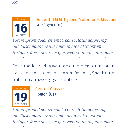
Xxx
Demorit R.M.M. Rijdend Motorsport Museum
Sunday
16
Groningen (GN)
AUGUST
Lorem ipsum dolor sit amet, consectetur adipiscing
elit. Suspendisse varius enim in eros elementum
tristique. Duis cursus, mi quis viverra ornare, eros dolor
interdum nulla, ut commodo diam libero vitae erat.
Aenean faucibus nibh et justo cursus id rutrum lorem
Een superleuke dag waar de oudere motoren tonen
imperdiet. Nunc ut sem vitae risus tristique posuere.
dat ze er nog steeds bij horen. Demorit, Snackkar en
toiletten aanwezig, gratis entree!
Central Classics
Saturday
19
Houten (UT)
DECEMBER
Lorem ipsum dolor sit amet, consectetur adipiscing
elit. Suspendisse varius enim in eros elementum
tristique. Duis cursus, mi quis viverra ornare, eros dolor
interdum nulla, ut commodo diam libero vitae erat.