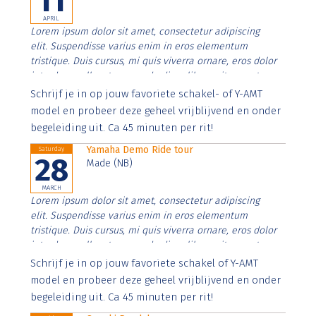
11
APRIL
Lorem ipsum dolor sit amet, consectetur adipiscing
elit. Suspendisse varius enim in eros elementum
tristique. Duis cursus, mi quis viverra ornare, eros dolor
interdum nulla, ut commodo diam libero vitae erat.
Aenean faucibus nibh et justo cursus id rutrum lorem
Schrijf je in op jouw favoriete schakel- of Y-AMT
imperdiet. Nunc ut sem vitae risus tristique posuere.
model en probeer deze geheel vrijblijvend en onder
begeleiding uit. Ca 45 minuten per rit!
Yamaha Demo Ride tour
Saturday
28
Made (NB)
MARCH
Lorem ipsum dolor sit amet, consectetur adipiscing
elit. Suspendisse varius enim in eros elementum
tristique. Duis cursus, mi quis viverra ornare, eros dolor
interdum nulla, ut commodo diam libero vitae erat.
Aenean faucibus nibh et justo cursus id rutrum lorem
Schrijf je in op jouw favoriete schakel of Y-AMT
imperdiet. Nunc ut sem vitae risus tristique posuere.
model en probeer deze geheel vrijblijvend en onder
begeleiding uit. Ca 45 minuten per rit!