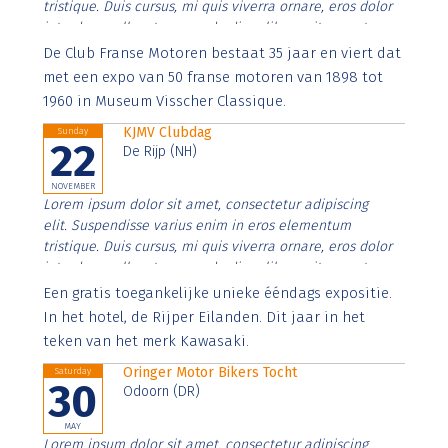
tristique. Duis cursus, mi quis viverra ornare, eros dolor
interdum nulla, ut commodo diam libero vitae erat.
Aenean faucibus nibh et justo cursus id rutrum lorem
De Club Franse Motoren bestaat 35 jaar en viert dat
imperdiet. Nunc ut sem vitae risus tristique posuere.
met een expo van 50 franse motoren van 1898 tot
1960 in Museum Visscher Classique.
KJMV Clubdag
Sunday
22
De Rijp (NH)
NOVEMBER
Lorem ipsum dolor sit amet, consectetur adipiscing
elit. Suspendisse varius enim in eros elementum
tristique. Duis cursus, mi quis viverra ornare, eros dolor
interdum nulla, ut commodo diam libero vitae erat.
Aenean faucibus nibh et justo cursus id rutrum lorem
Een gratis toegankelijke unieke ééndags expositie.
imperdiet. Nunc ut sem vitae risus tristique posuere.
In het hotel, de Rijper Eilanden. Dit jaar in het
teken van het merk Kawasaki.
Oringer Motor Bikers Tocht
Saturday
30
Odoorn (DR)
MAY
Lorem ipsum dolor sit amet, consectetur adipiscing