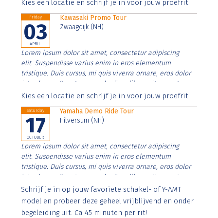
Aenean faucibus nibh et justo cursus id rutrum lorem
Kies een locatie en schrijf je in voor jouw proefrit
imperdiet. Nunc ut sem vitae risus tristique posuere.
Kawasaki Promo Tour
Friday
03
Zwaagdijk (NH)
APRIL
Lorem ipsum dolor sit amet, consectetur adipiscing
elit. Suspendisse varius enim in eros elementum
tristique. Duis cursus, mi quis viverra ornare, eros dolor
interdum nulla, ut commodo diam libero vitae erat.
Aenean faucibus nibh et justo cursus id rutrum lorem
Kies een locatie en schrijf je in voor jouw proefrit
imperdiet. Nunc ut sem vitae risus tristique posuere.
Yamaha Demo Ride Tour
Saturday
17
Hilversum (NH)
OCTOBER
Lorem ipsum dolor sit amet, consectetur adipiscing
elit. Suspendisse varius enim in eros elementum
tristique. Duis cursus, mi quis viverra ornare, eros dolor
interdum nulla, ut commodo diam libero vitae erat.
Aenean faucibus nibh et justo cursus id rutrum lorem
Schrijf je in op jouw favoriete schakel- of Y-AMT
imperdiet. Nunc ut sem vitae risus tristique posuere.
model en probeer deze geheel vrijblijvend en onder
begeleiding uit. Ca 45 minuten per rit!