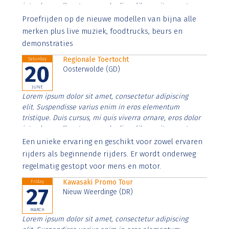
interdum nulla, ut commodo diam libero vitae erat.
Aenean faucibus nibh et justo cursus id rutrum lorem
Proefrijden op de nieuwe modellen van bijna alle
imperdiet. Nunc ut sem vitae risus tristique posuere.
merken plus live muziek, foodtrucks, beurs en
demonstraties
Regionale Toertocht
Saturday
20
Oosterwolde (GD)
JUNE
Lorem ipsum dolor sit amet, consectetur adipiscing
elit. Suspendisse varius enim in eros elementum
tristique. Duis cursus, mi quis viverra ornare, eros dolor
interdum nulla, ut commodo diam libero vitae erat.
Aenean faucibus nibh et justo cursus id rutrum lorem
Een unieke ervaring en geschikt voor zowel ervaren
imperdiet. Nunc ut sem vitae risus tristique posuere.
rijders als beginnende rijders. Er wordt onderweg
regelmatig gestopt voor mens en motor.
Kawasaki Promo Tour
Friday
27
Nieuw Weerdinge (DR)
MARCH
Lorem ipsum dolor sit amet, consectetur adipiscing