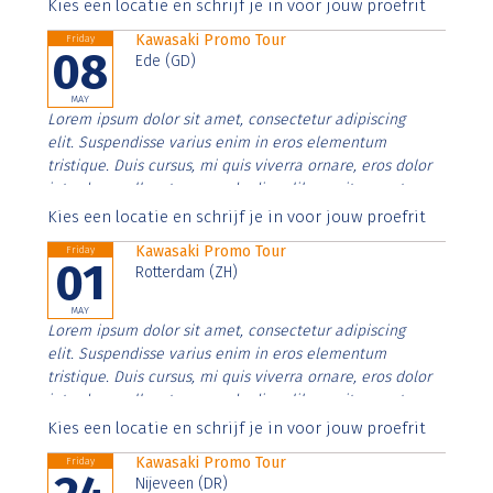
Aenean faucibus nibh et justo cursus id rutrum lorem
Kies een locatie en schrijf je in voor jouw proefrit
imperdiet. Nunc ut sem vitae risus tristique posuere.
Kawasaki Promo Tour
Friday
08
Ede (GD)
MAY
Lorem ipsum dolor sit amet, consectetur adipiscing
elit. Suspendisse varius enim in eros elementum
tristique. Duis cursus, mi quis viverra ornare, eros dolor
interdum nulla, ut commodo diam libero vitae erat.
Aenean faucibus nibh et justo cursus id rutrum lorem
Kies een locatie en schrijf je in voor jouw proefrit
imperdiet. Nunc ut sem vitae risus tristique posuere.
Kawasaki Promo Tour
Friday
01
Rotterdam (ZH)
MAY
Lorem ipsum dolor sit amet, consectetur adipiscing
elit. Suspendisse varius enim in eros elementum
tristique. Duis cursus, mi quis viverra ornare, eros dolor
interdum nulla, ut commodo diam libero vitae erat.
Aenean faucibus nibh et justo cursus id rutrum lorem
Kies een locatie en schrijf je in voor jouw proefrit
imperdiet. Nunc ut sem vitae risus tristique posuere.
Kawasaki Promo Tour
Friday
Nijeveen (DR)