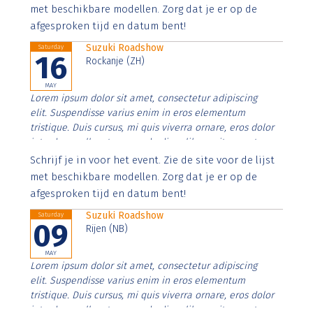
imperdiet. Nunc ut sem vitae risus tristique posuere.
met beschikbare modellen. Zorg dat je er op de
afgesproken tijd en datum bent!
Suzuki Roadshow
Saturday
16
Rockanje (ZH)
MAY
Lorem ipsum dolor sit amet, consectetur adipiscing
elit. Suspendisse varius enim in eros elementum
tristique. Duis cursus, mi quis viverra ornare, eros dolor
interdum nulla, ut commodo diam libero vitae erat.
Aenean faucibus nibh et justo cursus id rutrum lorem
Schrijf je in voor het event. Zie de site voor de lijst
imperdiet. Nunc ut sem vitae risus tristique posuere.
met beschikbare modellen. Zorg dat je er op de
afgesproken tijd en datum bent!
Suzuki Roadshow
Saturday
09
Rijen (NB)
MAY
Lorem ipsum dolor sit amet, consectetur adipiscing
elit. Suspendisse varius enim in eros elementum
tristique. Duis cursus, mi quis viverra ornare, eros dolor
interdum nulla, ut commodo diam libero vitae erat.