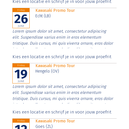
Aenean faucibus nibh et justo cursus id rutrum lorem
Kies een locatie en schrijf je in voor jouw proefrit
imperdiet. Nunc ut sem vitae risus tristique posuere.
Kawasaki Promo Tour
Friday
26
Echt (LB)
JUNE
Lorem ipsum dolor sit amet, consectetur adipiscing
elit. Suspendisse varius enim in eros elementum
tristique. Duis cursus, mi quis viverra ornare, eros dolor
interdum nulla, ut commodo diam libero vitae erat.
Aenean faucibus nibh et justo cursus id rutrum lorem
Kies een locatie en schrijf je in voor jouw proefrit
imperdiet. Nunc ut sem vitae risus tristique posuere.
Kawasaki Promo Tour
Friday
19
Hengelo (OV)
JUNE
Lorem ipsum dolor sit amet, consectetur adipiscing
elit. Suspendisse varius enim in eros elementum
tristique. Duis cursus, mi quis viverra ornare, eros dolor
interdum nulla, ut commodo diam libero vitae erat.
Aenean faucibus nibh et justo cursus id rutrum lorem
Kies een locatie en schrijf je in voor jouw proefrit
imperdiet. Nunc ut sem vitae risus tristique posuere.
Kawasaki Promo Tour
Friday
Goes (ZL)