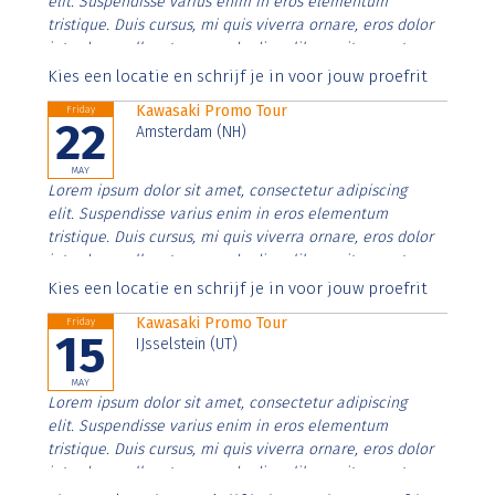
elit. Suspendisse varius enim in eros elementum
tristique. Duis cursus, mi quis viverra ornare, eros dolor
interdum nulla, ut commodo diam libero vitae erat.
Aenean faucibus nibh et justo cursus id rutrum lorem
Kies een locatie en schrijf je in voor jouw proefrit
imperdiet. Nunc ut sem vitae risus tristique posuere.
Kawasaki Promo Tour
Friday
22
Amsterdam (NH)
MAY
Lorem ipsum dolor sit amet, consectetur adipiscing
elit. Suspendisse varius enim in eros elementum
tristique. Duis cursus, mi quis viverra ornare, eros dolor
interdum nulla, ut commodo diam libero vitae erat.
Aenean faucibus nibh et justo cursus id rutrum lorem
Kies een locatie en schrijf je in voor jouw proefrit
imperdiet. Nunc ut sem vitae risus tristique posuere.
Kawasaki Promo Tour
Friday
15
IJsselstein (UT)
MAY
Lorem ipsum dolor sit amet, consectetur adipiscing
elit. Suspendisse varius enim in eros elementum
tristique. Duis cursus, mi quis viverra ornare, eros dolor
interdum nulla, ut commodo diam libero vitae erat.