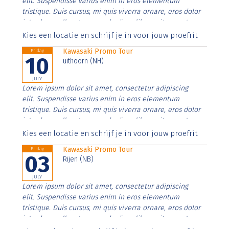
elit. Suspendisse varius enim in eros elementum
tristique. Duis cursus, mi quis viverra ornare, eros dolor
interdum nulla, ut commodo diam libero vitae erat.
Aenean faucibus nibh et justo cursus id rutrum lorem
Kies een locatie en schrijf je in voor jouw proefrit
imperdiet. Nunc ut sem vitae risus tristique posuere.
Kawasaki Promo Tour
Friday
10
uithoorn (NH)
JULY
Lorem ipsum dolor sit amet, consectetur adipiscing
elit. Suspendisse varius enim in eros elementum
tristique. Duis cursus, mi quis viverra ornare, eros dolor
interdum nulla, ut commodo diam libero vitae erat.
Aenean faucibus nibh et justo cursus id rutrum lorem
Kies een locatie en schrijf je in voor jouw proefrit
imperdiet. Nunc ut sem vitae risus tristique posuere.
Kawasaki Promo Tour
Friday
03
Rijen (NB)
JULY
Lorem ipsum dolor sit amet, consectetur adipiscing
elit. Suspendisse varius enim in eros elementum
tristique. Duis cursus, mi quis viverra ornare, eros dolor
interdum nulla, ut commodo diam libero vitae erat.