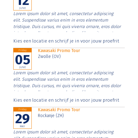
12
JUNE
Lorem ipsum dolor sit amet, consectetur adipiscing
elit. Suspendisse varius enim in eros elementum
tristique. Duis cursus, mi quis viverra ornare, eros dolor
interdum nulla, ut commodo diam libero vitae erat.
Aenean faucibus nibh et justo cursus id rutrum lorem
Kies een locatie en schrijf je in voor jouw proefrit
imperdiet. Nunc ut sem vitae risus tristique posuere.
Kawasaki Promo Tour
Friday
05
Zwolle (OV)
JUNE
Lorem ipsum dolor sit amet, consectetur adipiscing
elit. Suspendisse varius enim in eros elementum
tristique. Duis cursus, mi quis viverra ornare, eros dolor
interdum nulla, ut commodo diam libero vitae erat.
Aenean faucibus nibh et justo cursus id rutrum lorem
Kies een locatie en schrijf je in voor jouw proefrit
imperdiet. Nunc ut sem vitae risus tristique posuere.
Kawasaki Promo Tour
Friday
29
Rockanje (ZH)
MAY
Lorem ipsum dolor sit amet, consectetur adipiscing