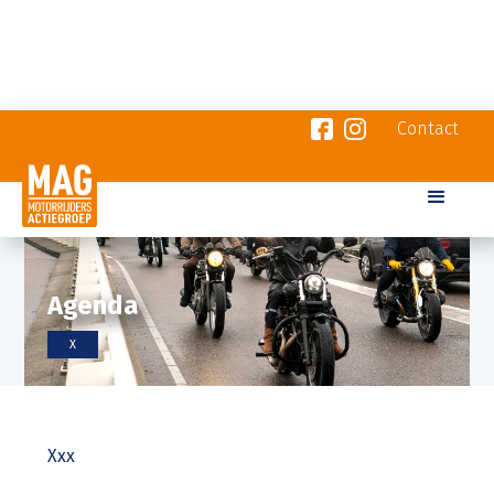
Contact
Agenda
X
Xxx