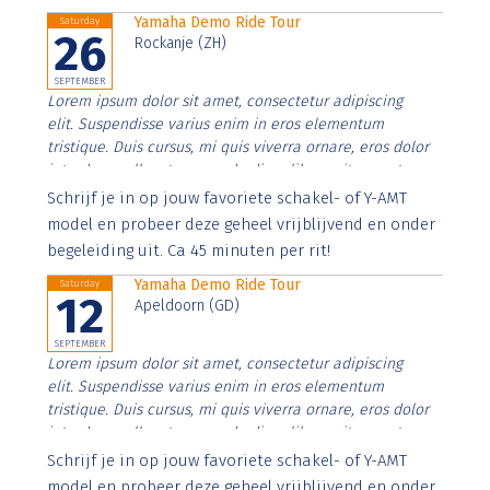
Yamaha Demo Ride Tour
Saturday
26
Rockanje (ZH)
SEPTEMBER
Lorem ipsum dolor sit amet, consectetur adipiscing
elit. Suspendisse varius enim in eros elementum
tristique. Duis cursus, mi quis viverra ornare, eros dolor
interdum nulla, ut commodo diam libero vitae erat.
Aenean faucibus nibh et justo cursus id rutrum lorem
Schrijf je in op jouw favoriete schakel- of Y-AMT
imperdiet. Nunc ut sem vitae risus tristique posuere.
model en probeer deze geheel vrijblijvend en onder
begeleiding uit. Ca 45 minuten per rit!
Yamaha Demo Ride Tour
Saturday
12
Apeldoorn (GD)
SEPTEMBER
Lorem ipsum dolor sit amet, consectetur adipiscing
elit. Suspendisse varius enim in eros elementum
tristique. Duis cursus, mi quis viverra ornare, eros dolor
interdum nulla, ut commodo diam libero vitae erat.
Aenean faucibus nibh et justo cursus id rutrum lorem
Schrijf je in op jouw favoriete schakel- of Y-AMT
imperdiet. Nunc ut sem vitae risus tristique posuere.
model en probeer deze geheel vrijblijvend en onder