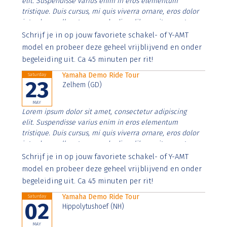
elit. Suspendisse varius enim in eros elementum
tristique. Duis cursus, mi quis viverra ornare, eros dolor
interdum nulla, ut commodo diam libero vitae erat.
Aenean faucibus nibh et justo cursus id rutrum lorem
Schrijf je in op jouw favoriete schakel- of Y-AMT
imperdiet. Nunc ut sem vitae risus tristique posuere.
model en probeer deze geheel vrijblijvend en onder
begeleiding uit. Ca 45 minuten per rit!
Yamaha Demo Ride Tour
Saturday
23
Zelhem (GD)
MAY
Lorem ipsum dolor sit amet, consectetur adipiscing
elit. Suspendisse varius enim in eros elementum
tristique. Duis cursus, mi quis viverra ornare, eros dolor
interdum nulla, ut commodo diam libero vitae erat.
Aenean faucibus nibh et justo cursus id rutrum lorem
Schrijf je in op jouw favoriete schakel- of Y-AMT
imperdiet. Nunc ut sem vitae risus tristique posuere.
model en probeer deze geheel vrijblijvend en onder
begeleiding uit. Ca 45 minuten per rit!
Yamaha Demo Ride Tour
Saturday
02
Hippolytushoef (NH)
MAY