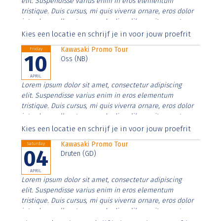
elit. Suspendisse varius enim in eros elementum
tristique. Duis cursus, mi quis viverra ornare, eros dolor
interdum nulla, ut commodo diam libero vitae erat.
Aenean faucibus nibh et justo cursus id rutrum lorem
Kies een locatie en schrijf je in voor jouw proefrit
imperdiet. Nunc ut sem vitae risus tristique posuere.
Kawasaki Promo Tour
Friday
10
Oss (NB)
APRIL
Lorem ipsum dolor sit amet, consectetur adipiscing
elit. Suspendisse varius enim in eros elementum
tristique. Duis cursus, mi quis viverra ornare, eros dolor
interdum nulla, ut commodo diam libero vitae erat.
Aenean faucibus nibh et justo cursus id rutrum lorem
Kies een locatie en schrijf je in voor jouw proefrit
imperdiet. Nunc ut sem vitae risus tristique posuere.
Kawasaki Promo Tour
Saturday
04
Druten (GD)
APRIL
Lorem ipsum dolor sit amet, consectetur adipiscing
elit. Suspendisse varius enim in eros elementum
tristique. Duis cursus, mi quis viverra ornare, eros dolor
interdum nulla, ut commodo diam libero vitae erat.