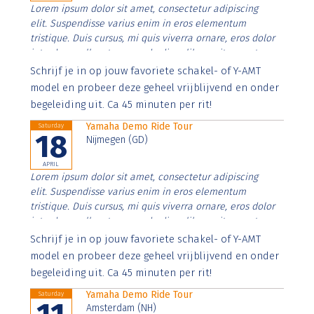
Lorem ipsum dolor sit amet, consectetur adipiscing
elit. Suspendisse varius enim in eros elementum
tristique. Duis cursus, mi quis viverra ornare, eros dolor
interdum nulla, ut commodo diam libero vitae erat.
Aenean faucibus nibh et justo cursus id rutrum lorem
Schrijf je in op jouw favoriete schakel- of Y-AMT
imperdiet. Nunc ut sem vitae risus tristique posuere.
model en probeer deze geheel vrijblijvend en onder
begeleiding uit. Ca 45 minuten per rit!
Yamaha Demo Ride Tour
Saturday
18
Nijmegen (GD)
APRIL
Lorem ipsum dolor sit amet, consectetur adipiscing
elit. Suspendisse varius enim in eros elementum
tristique. Duis cursus, mi quis viverra ornare, eros dolor
interdum nulla, ut commodo diam libero vitae erat.
Aenean faucibus nibh et justo cursus id rutrum lorem
Schrijf je in op jouw favoriete schakel- of Y-AMT
imperdiet. Nunc ut sem vitae risus tristique posuere.
model en probeer deze geheel vrijblijvend en onder
begeleiding uit. Ca 45 minuten per rit!
Yamaha Demo Ride Tour
Saturday
Amsterdam (NH)