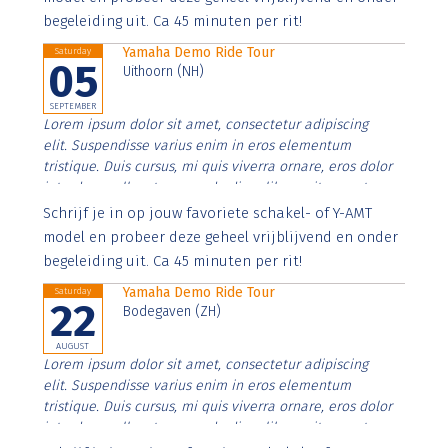
begeleiding uit. Ca 45 minuten per rit!
Yamaha Demo Ride Tour
Saturday
05
Uithoorn (NH)
SEPTEMBER
Lorem ipsum dolor sit amet, consectetur adipiscing
elit. Suspendisse varius enim in eros elementum
tristique. Duis cursus, mi quis viverra ornare, eros dolor
interdum nulla, ut commodo diam libero vitae erat.
Aenean faucibus nibh et justo cursus id rutrum lorem
Schrijf je in op jouw favoriete schakel- of Y-AMT
imperdiet. Nunc ut sem vitae risus tristique posuere.
model en probeer deze geheel vrijblijvend en onder
begeleiding uit. Ca 45 minuten per rit!
Yamaha Demo Ride Tour
Saturday
22
Bodegaven (ZH)
AUGUST
Lorem ipsum dolor sit amet, consectetur adipiscing
elit. Suspendisse varius enim in eros elementum
tristique. Duis cursus, mi quis viverra ornare, eros dolor
interdum nulla, ut commodo diam libero vitae erat.