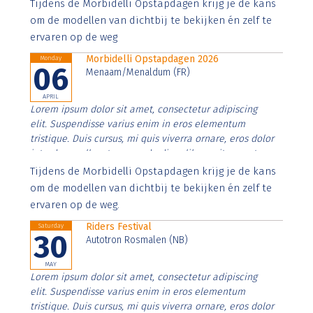
Aenean faucibus nibh et justo cursus id rutrum lorem
Tijdens de Morbidelli Opstapdagen krijg je de kans
imperdiet. Nunc ut sem vitae risus tristique posuere.
om de modellen van dichtbij te bekijken én zelf te
ervaren op de weg
Morbidelli Opstapdagen 2026
Monday
06
Menaam/Menaldum (FR)
APRIL
Lorem ipsum dolor sit amet, consectetur adipiscing
elit. Suspendisse varius enim in eros elementum
tristique. Duis cursus, mi quis viverra ornare, eros dolor
interdum nulla, ut commodo diam libero vitae erat.
Aenean faucibus nibh et justo cursus id rutrum lorem
Tijdens de Morbidelli Opstapdagen krijg je de kans
imperdiet. Nunc ut sem vitae risus tristique posuere.
om de modellen van dichtbij te bekijken én zelf te
ervaren op de weg.
Riders Festival
Saturday
30
Autotron Rosmalen (NB)
MAY
Lorem ipsum dolor sit amet, consectetur adipiscing
elit. Suspendisse varius enim in eros elementum
tristique. Duis cursus, mi quis viverra ornare, eros dolor