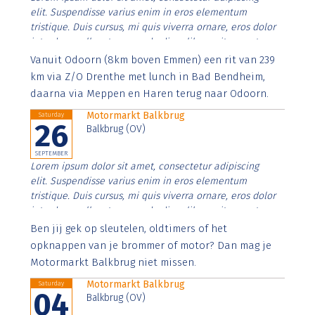
elit. Suspendisse varius enim in eros elementum
tristique. Duis cursus, mi quis viverra ornare, eros dolor
interdum nulla, ut commodo diam libero vitae erat.
Aenean faucibus nibh et justo cursus id rutrum lorem
Vanuit Odoorn (8km boven Emmen) een rit van 239
imperdiet. Nunc ut sem vitae risus tristique posuere.
km via Z/O Drenthe met lunch in Bad Bendheim,
daarna via Meppen en Haren terug naar Odoorn.
Motormarkt Balkbrug
Saturday
26
Balkbrug (OV)
SEPTEMBER
Lorem ipsum dolor sit amet, consectetur adipiscing
elit. Suspendisse varius enim in eros elementum
tristique. Duis cursus, mi quis viverra ornare, eros dolor
interdum nulla, ut commodo diam libero vitae erat.
Aenean faucibus nibh et justo cursus id rutrum lorem
Ben jij gek op sleutelen, oldtimers of het
imperdiet. Nunc ut sem vitae risus tristique posuere.
opknappen van je brommer of motor? Dan mag je
Motormarkt Balkbrug niet missen.
Motormarkt Balkbrug
Saturday
04
Balkbrug (OV)