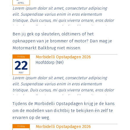
APRIL
Lorem ipsum dolor sit amet, consectetur adipiscing
elit. Suspendisse varius enim in eros elementum
tristique. Duis cursus, mi quis viverra ornare, eros dolor
interdum nulla, ut commodo diam libero vitae erat.
Aenean faucibus nibh et justo cursus id rutrum lorem
Ben jij gek op sleutelen, oldtimers of het
imperdiet. Nunc ut sem vitae risus tristique posuere.
opknappen van je brommer of motor? Dan mag je
Motormarkt Balkbrug niet missen.
Morbidelli Opstapdagen 2026
Friday
22
Hoofddorp (NH)
MAY
Lorem ipsum dolor sit amet, consectetur adipiscing
elit. Suspendisse varius enim in eros elementum
tristique. Duis cursus, mi quis viverra ornare, eros dolor
interdum nulla, ut commodo diam libero vitae erat.
Aenean faucibus nibh et justo cursus id rutrum lorem
Tijdens de Morbidelli Opstapdagen krijg je de kans
imperdiet. Nunc ut sem vitae risus tristique posuere.
om de modellen van dichtbij te bekijken én zelf te
ervaren op de weg.
Morbidelli Opstapdagen 2026
Friday