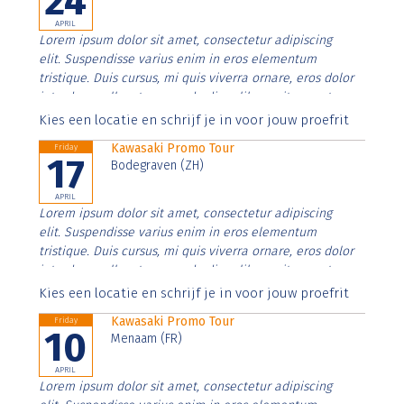
24
APRIL
Lorem ipsum dolor sit amet, consectetur adipiscing
elit. Suspendisse varius enim in eros elementum
tristique. Duis cursus, mi quis viverra ornare, eros dolor
interdum nulla, ut commodo diam libero vitae erat.
Aenean faucibus nibh et justo cursus id rutrum lorem
Kies een locatie en schrijf je in voor jouw proefrit
imperdiet. Nunc ut sem vitae risus tristique posuere.
Kawasaki Promo Tour
Friday
17
Bodegraven (ZH)
APRIL
Lorem ipsum dolor sit amet, consectetur adipiscing
elit. Suspendisse varius enim in eros elementum
tristique. Duis cursus, mi quis viverra ornare, eros dolor
interdum nulla, ut commodo diam libero vitae erat.
Aenean faucibus nibh et justo cursus id rutrum lorem
Kies een locatie en schrijf je in voor jouw proefrit
imperdiet. Nunc ut sem vitae risus tristique posuere.
Kawasaki Promo Tour
Friday
10
Menaam (FR)
APRIL
Lorem ipsum dolor sit amet, consectetur adipiscing