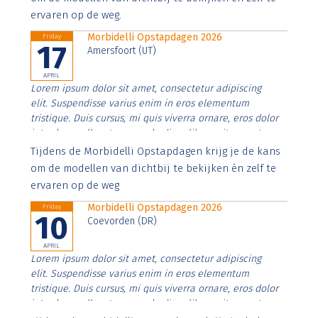
ervaren op de weg.
Morbidelli Opstapdagen 2026
Friday
17
Amersfoort (UT)
APRIL
Lorem ipsum dolor sit amet, consectetur adipiscing
elit. Suspendisse varius enim in eros elementum
tristique. Duis cursus, mi quis viverra ornare, eros dolor
interdum nulla, ut commodo diam libero vitae erat.
Aenean faucibus nibh et justo cursus id rutrum lorem
Tijdens de Morbidelli Opstapdagen krijg je de kans
imperdiet. Nunc ut sem vitae risus tristique posuere.
om de modellen van dichtbij te bekijken én zelf te
ervaren op de weg
Morbidelli Opstapdagen 2026
Friday
10
Coevorden (DR)
APRIL
Lorem ipsum dolor sit amet, consectetur adipiscing
elit. Suspendisse varius enim in eros elementum
tristique. Duis cursus, mi quis viverra ornare, eros dolor
interdum nulla, ut commodo diam libero vitae erat.