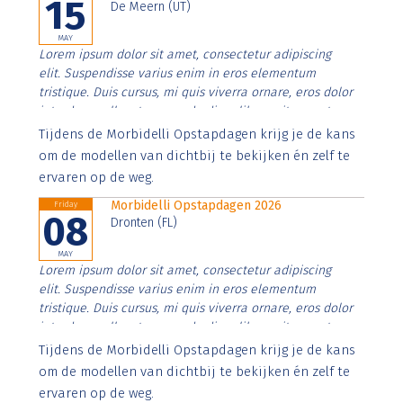
15
De Meern (UT)
MAY
Lorem ipsum dolor sit amet, consectetur adipiscing
elit. Suspendisse varius enim in eros elementum
tristique. Duis cursus, mi quis viverra ornare, eros dolor
interdum nulla, ut commodo diam libero vitae erat.
Aenean faucibus nibh et justo cursus id rutrum lorem
Tijdens de Morbidelli Opstapdagen krijg je de kans
imperdiet. Nunc ut sem vitae risus tristique posuere.
om de modellen van dichtbij te bekijken én zelf te
ervaren op de weg.
Morbidelli Opstapdagen 2026
Friday
08
Dronten (FL)
MAY
Lorem ipsum dolor sit amet, consectetur adipiscing
elit. Suspendisse varius enim in eros elementum
tristique. Duis cursus, mi quis viverra ornare, eros dolor
interdum nulla, ut commodo diam libero vitae erat.
Aenean faucibus nibh et justo cursus id rutrum lorem
Tijdens de Morbidelli Opstapdagen krijg je de kans
imperdiet. Nunc ut sem vitae risus tristique posuere.
om de modellen van dichtbij te bekijken én zelf te
ervaren op de weg.