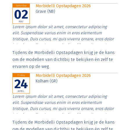
Morbidelli Opstapdagen 2026
Saturday
02
Grave (NB)
MAY
Lorem ipsum dolor sit amet, consectetur adipiscing
elit. Suspendisse varius enim in eros elementum
tristique. Duis cursus, mi quis viverra ornare, eros dolor
interdum nulla, ut commodo diam libero vitae erat.
Aenean faucibus nibh et justo cursus id rutrum lorem
Tijdens de Morbidelli Opstapdagen krijg je de kans
imperdiet. Nunc ut sem vitae risus tristique posuere.
om de modellen van dichtbij te bekijken én zelf te
ervaren op de weg.
Morbidelli Opstapdagen 2026
Friday
24
Kolham (GR)
APRIL
Lorem ipsum dolor sit amet, consectetur adipiscing
elit. Suspendisse varius enim in eros elementum
tristique. Duis cursus, mi quis viverra ornare, eros dolor
interdum nulla, ut commodo diam libero vitae erat.
Aenean faucibus nibh et justo cursus id rutrum lorem
Tijdens de Morbidelli Opstapdagen krijg je de kans
imperdiet. Nunc ut sem vitae risus tristique posuere.
om de modellen van dichtbij te bekijken én zelf te