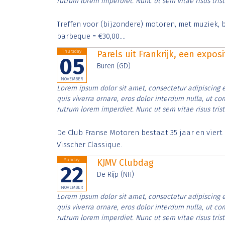
rutrum lorem imperdiet. Nunc ut sem vitae risus tris
Treffen voor (bijzondere) motoren, met muziek, b
barbeque = €30,00....
Thursday
Parels uit Frankrijk, een expos
05
Buren (GD)
NOVEMBER
Lorem ipsum dolor sit amet, consectetur adipiscing e
quis viverra ornare, eros dolor interdum nulla, ut c
rutrum lorem imperdiet. Nunc ut sem vitae risus tris
De Club Franse Motoren bestaat 35 jaar en vier
Visscher Classique.
Sunday
KJMV Clubdag
22
De Rijp (NH)
NOVEMBER
Lorem ipsum dolor sit amet, consectetur adipiscing e
quis viverra ornare, eros dolor interdum nulla, ut c
rutrum lorem imperdiet. Nunc ut sem vitae risus tris