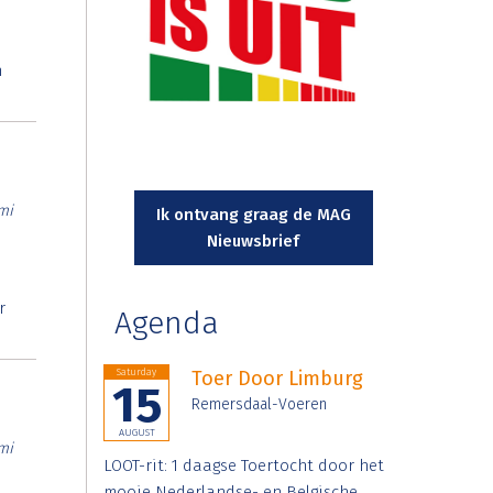
n
mi
Ik ontvang graag de MAG
Nieuwsbrief
r
Agenda
Saturday
Toer Door Limburg
15
Remersdaal-Voeren
AUGUST
mi
LOOT-rit: 1 daagse Toertocht door het
mooie Nederlandse- en Belgische