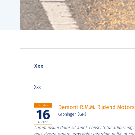
Xxx
Xxx
Sunday
Demorit R.M.M. Rijdend Moto
16
Groningen (GN)
AUGUST
Lorem ipsum dolor sit amet, consectetur adipiscing e
quis viverra ornare, eros dolor interdum nulla, ut c