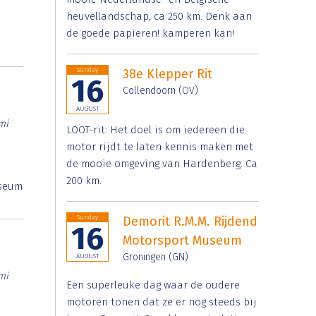
heuvellandschap, ca 250 km. Denk aan
de goede papieren! kamperen kan!
Sunday
38e Klepper Rit
16
Collendoorn (OV)
AUGUST
mi
LOOT-rit: Het doel is om iedereen die
motor rijdt te laten kennis maken met
de mooie omgeving van Hardenberg. Ca
200 km.
useum
Sunday
Demorit R.M.M. Rijdend
16
Motorsport Museum
Groningen (GN)
AUGUST
mi
Een superleuke dag waar de oudere
motoren tonen dat ze er nog steeds bij