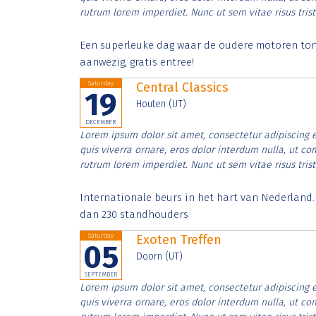
rutrum lorem imperdiet. Nunc ut sem vitae risus tris
Een superleuke dag waar de oudere motoren tonen
aanwezig, gratis entree!
Saturday
Central Classics
19
Houten (UT)
DECEMBER
Lorem ipsum dolor sit amet, consectetur adipiscing e
quis viverra ornare, eros dolor interdum nulla, ut c
rutrum lorem imperdiet. Nunc ut sem vitae risus tris
Internationale beurs in het hart van Nederland
dan 230 standhouders
Saturday
Exoten Treffen
05
Doorn (UT)
SEPTEMBER
Lorem ipsum dolor sit amet, consectetur adipiscing e
quis viverra ornare, eros dolor interdum nulla, ut c