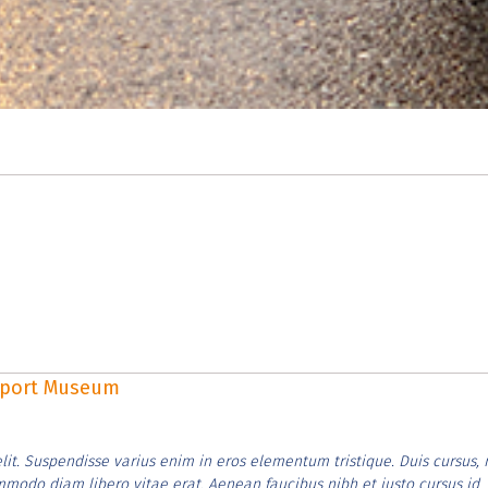
rsport Museum
lit. Suspendisse varius enim in eros elementum tristique. Duis cursus, 
ommodo diam libero vitae erat. Aenean faucibus nibh et justo cursus id