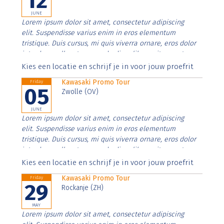
12
JUNE
Lorem ipsum dolor sit amet, consectetur adipiscing
elit. Suspendisse varius enim in eros elementum
tristique. Duis cursus, mi quis viverra ornare, eros dolor
interdum nulla, ut commodo diam libero vitae erat.
Aenean faucibus nibh et justo cursus id rutrum lorem
Kies een locatie en schrijf je in voor jouw proefrit
imperdiet. Nunc ut sem vitae risus tristique posuere.
Kawasaki Promo Tour
Friday
05
Zwolle (OV)
JUNE
Lorem ipsum dolor sit amet, consectetur adipiscing
elit. Suspendisse varius enim in eros elementum
tristique. Duis cursus, mi quis viverra ornare, eros dolor
interdum nulla, ut commodo diam libero vitae erat.
Aenean faucibus nibh et justo cursus id rutrum lorem
Kies een locatie en schrijf je in voor jouw proefrit
imperdiet. Nunc ut sem vitae risus tristique posuere.
Kawasaki Promo Tour
Friday
29
Rockanje (ZH)
MAY
Lorem ipsum dolor sit amet, consectetur adipiscing