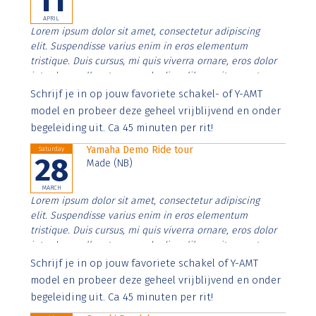
11
APRIL
Lorem ipsum dolor sit amet, consectetur adipiscing
elit. Suspendisse varius enim in eros elementum
tristique. Duis cursus, mi quis viverra ornare, eros dolor
interdum nulla, ut commodo diam libero vitae erat.
Aenean faucibus nibh et justo cursus id rutrum lorem
Schrijf je in op jouw favoriete schakel- of Y-AMT
imperdiet. Nunc ut sem vitae risus tristique posuere.
model en probeer deze geheel vrijblijvend en onder
begeleiding uit. Ca 45 minuten per rit!
Yamaha Demo Ride tour
Saturday
28
Made (NB)
MARCH
Lorem ipsum dolor sit amet, consectetur adipiscing
elit. Suspendisse varius enim in eros elementum
tristique. Duis cursus, mi quis viverra ornare, eros dolor
interdum nulla, ut commodo diam libero vitae erat.
Aenean faucibus nibh et justo cursus id rutrum lorem
Schrijf je in op jouw favoriete schakel of Y-AMT
imperdiet. Nunc ut sem vitae risus tristique posuere.
model en probeer deze geheel vrijblijvend en onder
begeleiding uit. Ca 45 minuten per rit!