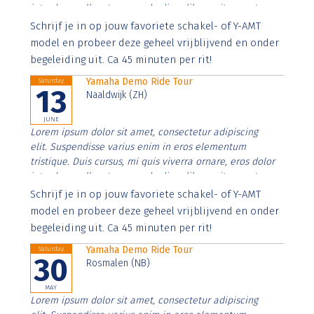
interdum nulla, ut commodo diam libero vitae erat.
Aenean faucibus nibh et justo cursus id rutrum lorem
Schrijf je in op jouw favoriete schakel- of Y-AMT
imperdiet. Nunc ut sem vitae risus tristique posuere.
model en probeer deze geheel vrijblijvend en onder
begeleiding uit. Ca 45 minuten per rit!
Yamaha Demo Ride Tour
Saturday
13
Naaldwijk (ZH)
JUNE
Lorem ipsum dolor sit amet, consectetur adipiscing
elit. Suspendisse varius enim in eros elementum
tristique. Duis cursus, mi quis viverra ornare, eros dolor
interdum nulla, ut commodo diam libero vitae erat.
Aenean faucibus nibh et justo cursus id rutrum lorem
Schrijf je in op jouw favoriete schakel- of Y-AMT
imperdiet. Nunc ut sem vitae risus tristique posuere.
model en probeer deze geheel vrijblijvend en onder
begeleiding uit. Ca 45 minuten per rit!
Yamaha Demo Ride Tour
Saturday
30
Rosmalen (NB)
MAY
Lorem ipsum dolor sit amet, consectetur adipiscing