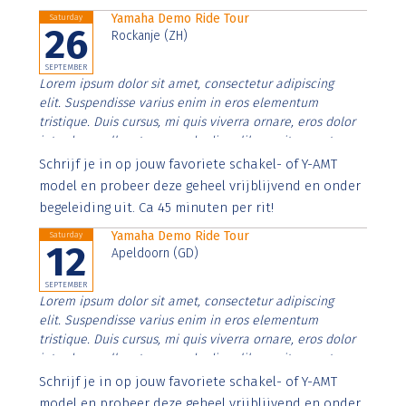
Yamaha Demo Ride Tour
Saturday
26
Rockanje (ZH)
SEPTEMBER
Lorem ipsum dolor sit amet, consectetur adipiscing
elit. Suspendisse varius enim in eros elementum
tristique. Duis cursus, mi quis viverra ornare, eros dolor
interdum nulla, ut commodo diam libero vitae erat.
Aenean faucibus nibh et justo cursus id rutrum lorem
Schrijf je in op jouw favoriete schakel- of Y-AMT
imperdiet. Nunc ut sem vitae risus tristique posuere.
model en probeer deze geheel vrijblijvend en onder
begeleiding uit. Ca 45 minuten per rit!
Yamaha Demo Ride Tour
Saturday
12
Apeldoorn (GD)
SEPTEMBER
Lorem ipsum dolor sit amet, consectetur adipiscing
elit. Suspendisse varius enim in eros elementum
tristique. Duis cursus, mi quis viverra ornare, eros dolor
interdum nulla, ut commodo diam libero vitae erat.
Aenean faucibus nibh et justo cursus id rutrum lorem
Schrijf je in op jouw favoriete schakel- of Y-AMT
imperdiet. Nunc ut sem vitae risus tristique posuere.
model en probeer deze geheel vrijblijvend en onder