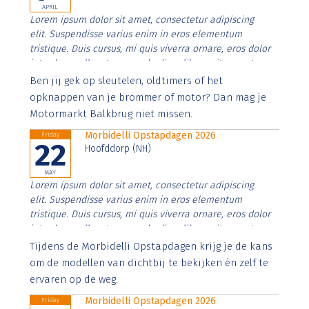
APRIL
Lorem ipsum dolor sit amet, consectetur adipiscing
elit. Suspendisse varius enim in eros elementum
tristique. Duis cursus, mi quis viverra ornare, eros dolor
interdum nulla, ut commodo diam libero vitae erat.
Aenean faucibus nibh et justo cursus id rutrum lorem
Ben jij gek op sleutelen, oldtimers of het
imperdiet. Nunc ut sem vitae risus tristique posuere.
opknappen van je brommer of motor? Dan mag je
Motormarkt Balkbrug niet missen.
Morbidelli Opstapdagen 2026
Friday
22
Hoofddorp (NH)
MAY
Lorem ipsum dolor sit amet, consectetur adipiscing
elit. Suspendisse varius enim in eros elementum
tristique. Duis cursus, mi quis viverra ornare, eros dolor
interdum nulla, ut commodo diam libero vitae erat.
Aenean faucibus nibh et justo cursus id rutrum lorem
Tijdens de Morbidelli Opstapdagen krijg je de kans
imperdiet. Nunc ut sem vitae risus tristique posuere.
om de modellen van dichtbij te bekijken én zelf te
ervaren op de weg.
Morbidelli Opstapdagen 2026
Friday