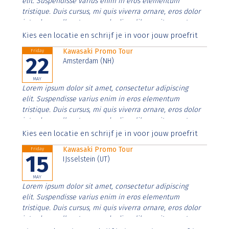
elit. Suspendisse varius enim in eros elementum
tristique. Duis cursus, mi quis viverra ornare, eros dolor
interdum nulla, ut commodo diam libero vitae erat.
Aenean faucibus nibh et justo cursus id rutrum lorem
Kies een locatie en schrijf je in voor jouw proefrit
imperdiet. Nunc ut sem vitae risus tristique posuere.
Kawasaki Promo Tour
Friday
22
Amsterdam (NH)
MAY
Lorem ipsum dolor sit amet, consectetur adipiscing
elit. Suspendisse varius enim in eros elementum
tristique. Duis cursus, mi quis viverra ornare, eros dolor
interdum nulla, ut commodo diam libero vitae erat.
Aenean faucibus nibh et justo cursus id rutrum lorem
Kies een locatie en schrijf je in voor jouw proefrit
imperdiet. Nunc ut sem vitae risus tristique posuere.
Kawasaki Promo Tour
Friday
15
IJsselstein (UT)
MAY
Lorem ipsum dolor sit amet, consectetur adipiscing
elit. Suspendisse varius enim in eros elementum
tristique. Duis cursus, mi quis viverra ornare, eros dolor
interdum nulla, ut commodo diam libero vitae erat.