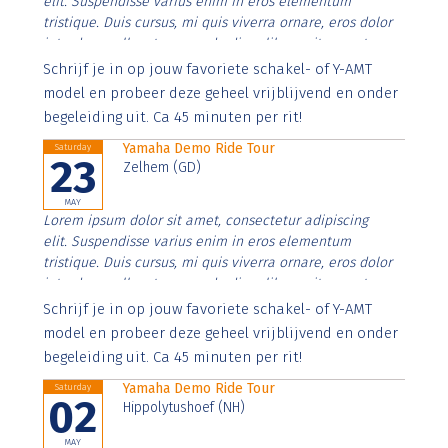
elit. Suspendisse varius enim in eros elementum
tristique. Duis cursus, mi quis viverra ornare, eros dolor
interdum nulla, ut commodo diam libero vitae erat.
Aenean faucibus nibh et justo cursus id rutrum lorem
Schrijf je in op jouw favoriete schakel- of Y-AMT
imperdiet. Nunc ut sem vitae risus tristique posuere.
model en probeer deze geheel vrijblijvend en onder
begeleiding uit. Ca 45 minuten per rit!
Yamaha Demo Ride Tour
Saturday
23
Zelhem (GD)
MAY
Lorem ipsum dolor sit amet, consectetur adipiscing
elit. Suspendisse varius enim in eros elementum
tristique. Duis cursus, mi quis viverra ornare, eros dolor
interdum nulla, ut commodo diam libero vitae erat.
Aenean faucibus nibh et justo cursus id rutrum lorem
Schrijf je in op jouw favoriete schakel- of Y-AMT
imperdiet. Nunc ut sem vitae risus tristique posuere.
model en probeer deze geheel vrijblijvend en onder
begeleiding uit. Ca 45 minuten per rit!
Yamaha Demo Ride Tour
Saturday
02
Hippolytushoef (NH)
MAY