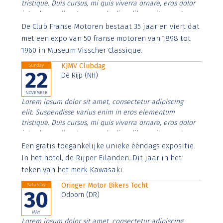
tristique. Duis cursus, mi quis viverra ornare, eros dolor
interdum nulla, ut commodo diam libero vitae erat.
Aenean faucibus nibh et justo cursus id rutrum lorem
De Club Franse Motoren bestaat 35 jaar en viert dat
imperdiet. Nunc ut sem vitae risus tristique posuere.
met een expo van 50 franse motoren van 1898 tot
1960 in Museum Visscher Classique.
KJMV Clubdag
Sunday
22
De Rijp (NH)
NOVEMBER
Lorem ipsum dolor sit amet, consectetur adipiscing
elit. Suspendisse varius enim in eros elementum
tristique. Duis cursus, mi quis viverra ornare, eros dolor
interdum nulla, ut commodo diam libero vitae erat.
Aenean faucibus nibh et justo cursus id rutrum lorem
Een gratis toegankelijke unieke ééndags expositie.
imperdiet. Nunc ut sem vitae risus tristique posuere.
In het hotel, de Rijper Eilanden. Dit jaar in het
teken van het merk Kawasaki.
Oringer Motor Bikers Tocht
Saturday
30
Odoorn (DR)
MAY
Lorem ipsum dolor sit amet, consectetur adipiscing