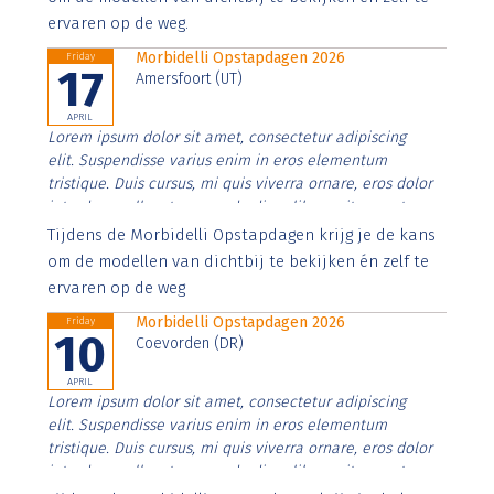
ervaren op de weg.
Morbidelli Opstapdagen 2026
Friday
17
Amersfoort (UT)
APRIL
Lorem ipsum dolor sit amet, consectetur adipiscing
elit. Suspendisse varius enim in eros elementum
tristique. Duis cursus, mi quis viverra ornare, eros dolor
interdum nulla, ut commodo diam libero vitae erat.
Aenean faucibus nibh et justo cursus id rutrum lorem
Tijdens de Morbidelli Opstapdagen krijg je de kans
imperdiet. Nunc ut sem vitae risus tristique posuere.
om de modellen van dichtbij te bekijken én zelf te
ervaren op de weg
Morbidelli Opstapdagen 2026
Friday
10
Coevorden (DR)
APRIL
Lorem ipsum dolor sit amet, consectetur adipiscing
elit. Suspendisse varius enim in eros elementum
tristique. Duis cursus, mi quis viverra ornare, eros dolor
interdum nulla, ut commodo diam libero vitae erat.