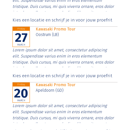
elit. Suspendisse varius enim in eros elementum
tristique. Duis cursus, mi quis viverra ornare, eros dolor
interdum nulla, ut commodo diam libero vitae erat.
Aenean faucibus nibh et justo cursus id rutrum lorem
Kies een locatie en schrijf je in voor jouw proefrit
imperdiet. Nunc ut sem vitae risus tristique posuere.
Kawasaki Promo Tour
Friday
27
Oostrum (LB)
MARCH
Lorem ipsum dolor sit amet, consectetur adipiscing
elit. Suspendisse varius enim in eros elementum
tristique. Duis cursus, mi quis viverra ornare, eros dolor
interdum nulla, ut commodo diam libero vitae erat.
Aenean faucibus nibh et justo cursus id rutrum lorem
Kies een locatie en schrijf je in voor jouw proefrit
imperdiet. Nunc ut sem vitae risus tristique posuere.
Kawasaki Promo Tour
Friday
20
Apeldoorn (GD)
MARCH
Lorem ipsum dolor sit amet, consectetur adipiscing
elit. Suspendisse varius enim in eros elementum
tristique. Duis cursus, mi quis viverra ornare, eros dolor
interdum nulla, ut commodo diam libero vitae erat.