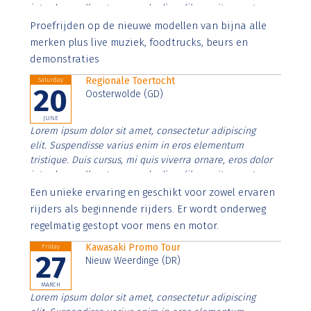
interdum nulla, ut commodo diam libero vitae erat.
Aenean faucibus nibh et justo cursus id rutrum lorem
Proefrijden op de nieuwe modellen van bijna alle
imperdiet. Nunc ut sem vitae risus tristique posuere.
merken plus live muziek, foodtrucks, beurs en
demonstraties
Regionale Toertocht
Saturday
20
Oosterwolde (GD)
JUNE
Lorem ipsum dolor sit amet, consectetur adipiscing
elit. Suspendisse varius enim in eros elementum
tristique. Duis cursus, mi quis viverra ornare, eros dolor
interdum nulla, ut commodo diam libero vitae erat.
Aenean faucibus nibh et justo cursus id rutrum lorem
Een unieke ervaring en geschikt voor zowel ervaren
imperdiet. Nunc ut sem vitae risus tristique posuere.
rijders als beginnende rijders. Er wordt onderweg
regelmatig gestopt voor mens en motor.
Kawasaki Promo Tour
Friday
27
Nieuw Weerdinge (DR)
MARCH
Lorem ipsum dolor sit amet, consectetur adipiscing