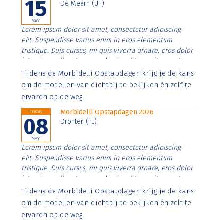
15
De Meern (UT)
MAY
Lorem ipsum dolor sit amet, consectetur adipiscing
elit. Suspendisse varius enim in eros elementum
tristique. Duis cursus, mi quis viverra ornare, eros dolor
interdum nulla, ut commodo diam libero vitae erat.
Aenean faucibus nibh et justo cursus id rutrum lorem
Tijdens de Morbidelli Opstapdagen krijg je de kans
imperdiet. Nunc ut sem vitae risus tristique posuere.
om de modellen van dichtbij te bekijken én zelf te
ervaren op de weg.
Morbidelli Opstapdagen 2026
Friday
08
Dronten (FL)
MAY
Lorem ipsum dolor sit amet, consectetur adipiscing
elit. Suspendisse varius enim in eros elementum
tristique. Duis cursus, mi quis viverra ornare, eros dolor
interdum nulla, ut commodo diam libero vitae erat.
Aenean faucibus nibh et justo cursus id rutrum lorem
Tijdens de Morbidelli Opstapdagen krijg je de kans
imperdiet. Nunc ut sem vitae risus tristique posuere.
om de modellen van dichtbij te bekijken én zelf te
ervaren op de weg.