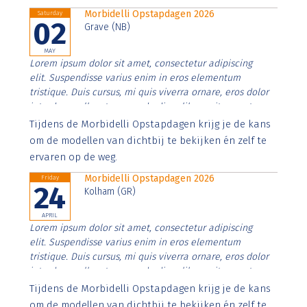
Morbidelli Opstapdagen 2026
Saturday
02
Grave (NB)
MAY
Lorem ipsum dolor sit amet, consectetur adipiscing
elit. Suspendisse varius enim in eros elementum
tristique. Duis cursus, mi quis viverra ornare, eros dolor
interdum nulla, ut commodo diam libero vitae erat.
Aenean faucibus nibh et justo cursus id rutrum lorem
Tijdens de Morbidelli Opstapdagen krijg je de kans
imperdiet. Nunc ut sem vitae risus tristique posuere.
om de modellen van dichtbij te bekijken én zelf te
ervaren op de weg.
Morbidelli Opstapdagen 2026
Friday
24
Kolham (GR)
APRIL
Lorem ipsum dolor sit amet, consectetur adipiscing
elit. Suspendisse varius enim in eros elementum
tristique. Duis cursus, mi quis viverra ornare, eros dolor
interdum nulla, ut commodo diam libero vitae erat.
Aenean faucibus nibh et justo cursus id rutrum lorem
Tijdens de Morbidelli Opstapdagen krijg je de kans
imperdiet. Nunc ut sem vitae risus tristique posuere.
om de modellen van dichtbij te bekijken én zelf te