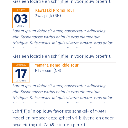
Aenean faucibus nibh et justo cursus id rutrum lorem
Kies een locatie en schrijf je in voor jouw proefrit
imperdiet. Nunc ut sem vitae risus tristique posuere.
Kawasaki Promo Tour
Friday
03
Zwaagdijk (NH)
APRIL
Lorem ipsum dolor sit amet, consectetur adipiscing
elit. Suspendisse varius enim in eros elementum
tristique. Duis cursus, mi quis viverra ornare, eros dolor
interdum nulla, ut commodo diam libero vitae erat.
Aenean faucibus nibh et justo cursus id rutrum lorem
Kies een locatie en schrijf je in voor jouw proefrit
imperdiet. Nunc ut sem vitae risus tristique posuere.
Yamaha Demo Ride Tour
Saturday
17
Hilversum (NH)
OCTOBER
Lorem ipsum dolor sit amet, consectetur adipiscing
elit. Suspendisse varius enim in eros elementum
tristique. Duis cursus, mi quis viverra ornare, eros dolor
interdum nulla, ut commodo diam libero vitae erat.
Aenean faucibus nibh et justo cursus id rutrum lorem
Schrijf je in op jouw favoriete schakel- of Y-AMT
imperdiet. Nunc ut sem vitae risus tristique posuere.
model en probeer deze geheel vrijblijvend en onder
begeleiding uit. Ca 45 minuten per rit!