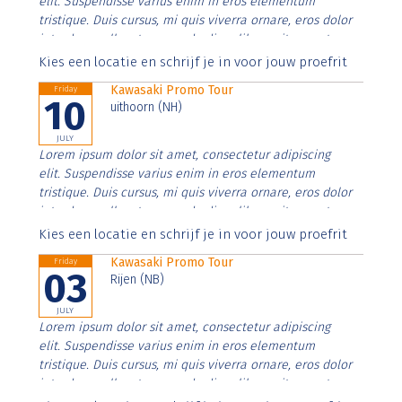
elit. Suspendisse varius enim in eros elementum
tristique. Duis cursus, mi quis viverra ornare, eros dolor
interdum nulla, ut commodo diam libero vitae erat.
Aenean faucibus nibh et justo cursus id rutrum lorem
Kies een locatie en schrijf je in voor jouw proefrit
imperdiet. Nunc ut sem vitae risus tristique posuere.
Kawasaki Promo Tour
Friday
10
uithoorn (NH)
JULY
Lorem ipsum dolor sit amet, consectetur adipiscing
elit. Suspendisse varius enim in eros elementum
tristique. Duis cursus, mi quis viverra ornare, eros dolor
interdum nulla, ut commodo diam libero vitae erat.
Aenean faucibus nibh et justo cursus id rutrum lorem
Kies een locatie en schrijf je in voor jouw proefrit
imperdiet. Nunc ut sem vitae risus tristique posuere.
Kawasaki Promo Tour
Friday
03
Rijen (NB)
JULY
Lorem ipsum dolor sit amet, consectetur adipiscing
elit. Suspendisse varius enim in eros elementum
tristique. Duis cursus, mi quis viverra ornare, eros dolor
interdum nulla, ut commodo diam libero vitae erat.