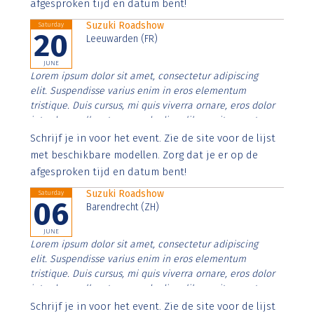
afgesproken tijd en datum bent!
Suzuki Roadshow
Saturday
20
Leeuwarden (FR)
JUNE
Lorem ipsum dolor sit amet, consectetur adipiscing
elit. Suspendisse varius enim in eros elementum
tristique. Duis cursus, mi quis viverra ornare, eros dolor
interdum nulla, ut commodo diam libero vitae erat.
Aenean faucibus nibh et justo cursus id rutrum lorem
Schrijf je in voor het event. Zie de site voor de lijst
imperdiet. Nunc ut sem vitae risus tristique posuere.
met beschikbare modellen. Zorg dat je er op de
afgesproken tijd en datum bent!
Suzuki Roadshow
Saturday
06
Barendrecht (ZH)
JUNE
Lorem ipsum dolor sit amet, consectetur adipiscing
elit. Suspendisse varius enim in eros elementum
tristique. Duis cursus, mi quis viverra ornare, eros dolor
interdum nulla, ut commodo diam libero vitae erat.
Aenean faucibus nibh et justo cursus id rutrum lorem
Schrijf je in voor het event. Zie de site voor de lijst