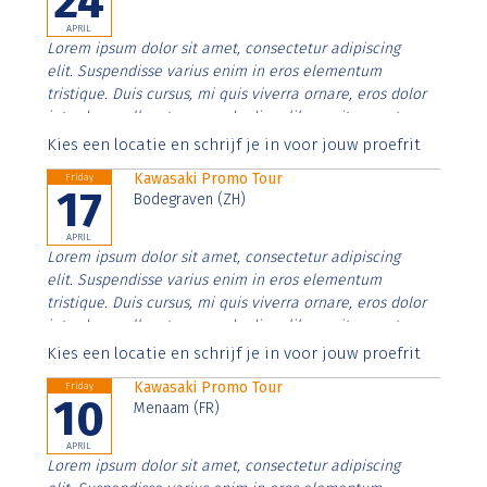
24
APRIL
Lorem ipsum dolor sit amet, consectetur adipiscing
elit. Suspendisse varius enim in eros elementum
tristique. Duis cursus, mi quis viverra ornare, eros dolor
interdum nulla, ut commodo diam libero vitae erat.
Aenean faucibus nibh et justo cursus id rutrum lorem
Kies een locatie en schrijf je in voor jouw proefrit
imperdiet. Nunc ut sem vitae risus tristique posuere.
Kawasaki Promo Tour
Friday
17
Bodegraven (ZH)
APRIL
Lorem ipsum dolor sit amet, consectetur adipiscing
elit. Suspendisse varius enim in eros elementum
tristique. Duis cursus, mi quis viverra ornare, eros dolor
interdum nulla, ut commodo diam libero vitae erat.
Aenean faucibus nibh et justo cursus id rutrum lorem
Kies een locatie en schrijf je in voor jouw proefrit
imperdiet. Nunc ut sem vitae risus tristique posuere.
Kawasaki Promo Tour
Friday
10
Menaam (FR)
APRIL
Lorem ipsum dolor sit amet, consectetur adipiscing