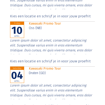
elit. Suspendisse varius enim in eros elementum
tristique. Duis cursus, mi quis viverra ornare, eros dolor
interdum nulla, ut commodo diam libero vitae erat.
Aenean faucibus nibh et justo cursus id rutrum lorem
Kies een locatie en schrijf je in voor jouw proefrit
imperdiet. Nunc ut sem vitae risus tristique posuere.
Kawasaki Promo Tour
Friday
10
Oss (NB)
APRIL
Lorem ipsum dolor sit amet, consectetur adipiscing
elit. Suspendisse varius enim in eros elementum
tristique. Duis cursus, mi quis viverra ornare, eros dolor
interdum nulla, ut commodo diam libero vitae erat.
Aenean faucibus nibh et justo cursus id rutrum lorem
Kies een locatie en schrijf je in voor jouw proefrit
imperdiet. Nunc ut sem vitae risus tristique posuere.
Kawasaki Promo Tour
Saturday
04
Druten (GD)
APRIL
Lorem ipsum dolor sit amet, consectetur adipiscing
elit. Suspendisse varius enim in eros elementum
tristique. Duis cursus, mi quis viverra ornare, eros dolor
interdum nulla, ut commodo diam libero vitae erat.