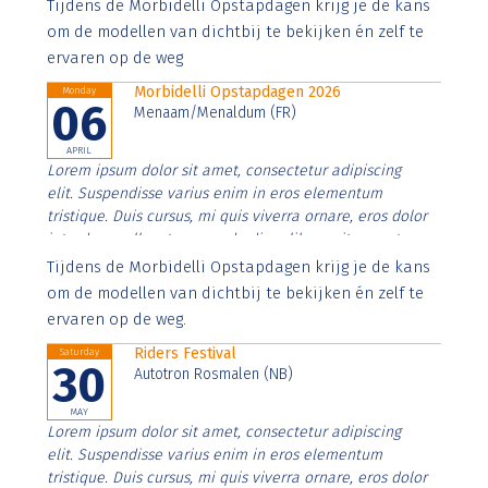
Aenean faucibus nibh et justo cursus id rutrum lorem
Tijdens de Morbidelli Opstapdagen krijg je de kans
imperdiet. Nunc ut sem vitae risus tristique posuere.
om de modellen van dichtbij te bekijken én zelf te
ervaren op de weg
Morbidelli Opstapdagen 2026
Monday
06
Menaam/Menaldum (FR)
APRIL
Lorem ipsum dolor sit amet, consectetur adipiscing
elit. Suspendisse varius enim in eros elementum
tristique. Duis cursus, mi quis viverra ornare, eros dolor
interdum nulla, ut commodo diam libero vitae erat.
Aenean faucibus nibh et justo cursus id rutrum lorem
Tijdens de Morbidelli Opstapdagen krijg je de kans
imperdiet. Nunc ut sem vitae risus tristique posuere.
om de modellen van dichtbij te bekijken én zelf te
ervaren op de weg.
Riders Festival
Saturday
30
Autotron Rosmalen (NB)
MAY
Lorem ipsum dolor sit amet, consectetur adipiscing
elit. Suspendisse varius enim in eros elementum
tristique. Duis cursus, mi quis viverra ornare, eros dolor