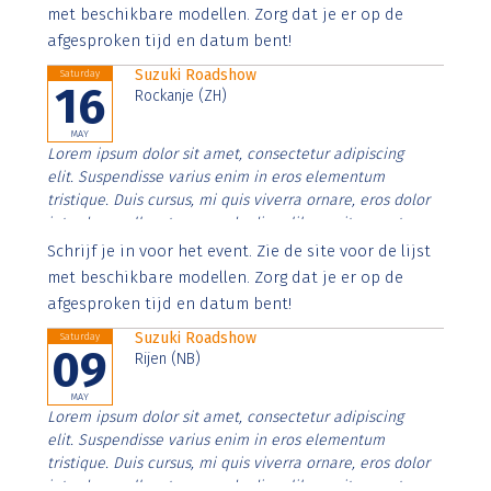
imperdiet. Nunc ut sem vitae risus tristique posuere.
met beschikbare modellen. Zorg dat je er op de
afgesproken tijd en datum bent!
Suzuki Roadshow
Saturday
16
Rockanje (ZH)
MAY
Lorem ipsum dolor sit amet, consectetur adipiscing
elit. Suspendisse varius enim in eros elementum
tristique. Duis cursus, mi quis viverra ornare, eros dolor
interdum nulla, ut commodo diam libero vitae erat.
Aenean faucibus nibh et justo cursus id rutrum lorem
Schrijf je in voor het event. Zie de site voor de lijst
imperdiet. Nunc ut sem vitae risus tristique posuere.
met beschikbare modellen. Zorg dat je er op de
afgesproken tijd en datum bent!
Suzuki Roadshow
Saturday
09
Rijen (NB)
MAY
Lorem ipsum dolor sit amet, consectetur adipiscing
elit. Suspendisse varius enim in eros elementum
tristique. Duis cursus, mi quis viverra ornare, eros dolor
interdum nulla, ut commodo diam libero vitae erat.