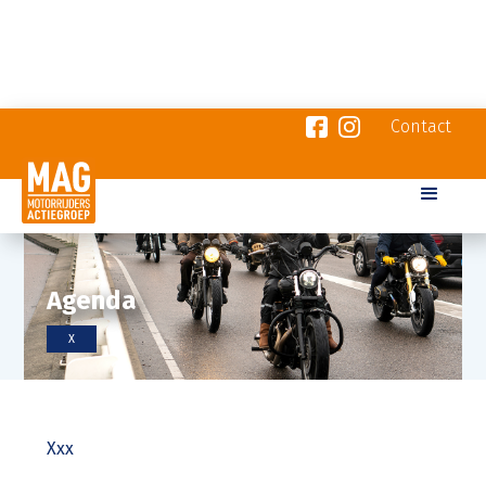
Contact
Agenda
X
Xxx