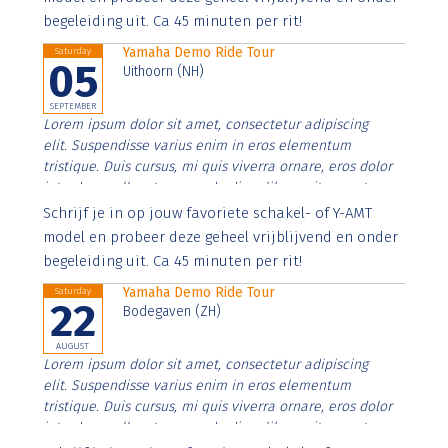
begeleiding uit. Ca 45 minuten per rit!
Yamaha Demo Ride Tour
Saturday
05
Uithoorn (NH)
SEPTEMBER
Lorem ipsum dolor sit amet, consectetur adipiscing
elit. Suspendisse varius enim in eros elementum
tristique. Duis cursus, mi quis viverra ornare, eros dolor
interdum nulla, ut commodo diam libero vitae erat.
Aenean faucibus nibh et justo cursus id rutrum lorem
Schrijf je in op jouw favoriete schakel- of Y-AMT
imperdiet. Nunc ut sem vitae risus tristique posuere.
model en probeer deze geheel vrijblijvend en onder
begeleiding uit. Ca 45 minuten per rit!
Yamaha Demo Ride Tour
Saturday
22
Bodegaven (ZH)
AUGUST
Lorem ipsum dolor sit amet, consectetur adipiscing
elit. Suspendisse varius enim in eros elementum
tristique. Duis cursus, mi quis viverra ornare, eros dolor
interdum nulla, ut commodo diam libero vitae erat.