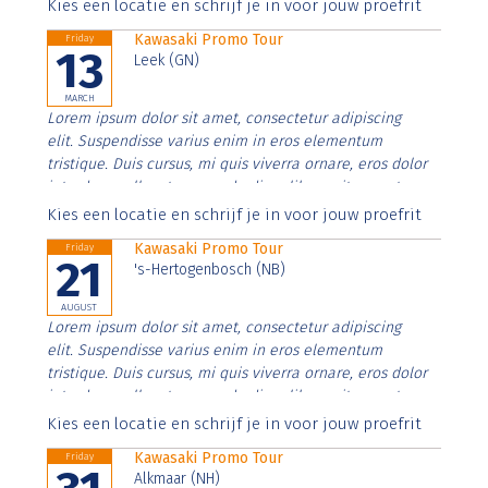
Aenean faucibus nibh et justo cursus id rutrum lorem
Kies een locatie en schrijf je in voor jouw proefrit
imperdiet. Nunc ut sem vitae risus tristique posuere.
Kawasaki Promo Tour
Friday
13
Leek (GN)
MARCH
Lorem ipsum dolor sit amet, consectetur adipiscing
elit. Suspendisse varius enim in eros elementum
tristique. Duis cursus, mi quis viverra ornare, eros dolor
interdum nulla, ut commodo diam libero vitae erat.
Aenean faucibus nibh et justo cursus id rutrum lorem
Kies een locatie en schrijf je in voor jouw proefrit
imperdiet. Nunc ut sem vitae risus tristique posuere.
Kawasaki Promo Tour
Friday
21
's-Hertogenbosch (NB)
AUGUST
Lorem ipsum dolor sit amet, consectetur adipiscing
elit. Suspendisse varius enim in eros elementum
tristique. Duis cursus, mi quis viverra ornare, eros dolor
interdum nulla, ut commodo diam libero vitae erat.
Aenean faucibus nibh et justo cursus id rutrum lorem
Kies een locatie en schrijf je in voor jouw proefrit
imperdiet. Nunc ut sem vitae risus tristique posuere.
Kawasaki Promo Tour
Friday
Alkmaar (NH)