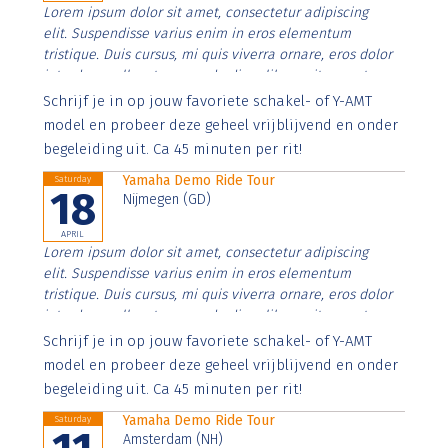
Lorem ipsum dolor sit amet, consectetur adipiscing
elit. Suspendisse varius enim in eros elementum
tristique. Duis cursus, mi quis viverra ornare, eros dolor
interdum nulla, ut commodo diam libero vitae erat.
Aenean faucibus nibh et justo cursus id rutrum lorem
Schrijf je in op jouw favoriete schakel- of Y-AMT
imperdiet. Nunc ut sem vitae risus tristique posuere.
model en probeer deze geheel vrijblijvend en onder
begeleiding uit. Ca 45 minuten per rit!
Yamaha Demo Ride Tour
Saturday
18
Nijmegen (GD)
APRIL
Lorem ipsum dolor sit amet, consectetur adipiscing
elit. Suspendisse varius enim in eros elementum
tristique. Duis cursus, mi quis viverra ornare, eros dolor
interdum nulla, ut commodo diam libero vitae erat.
Aenean faucibus nibh et justo cursus id rutrum lorem
Schrijf je in op jouw favoriete schakel- of Y-AMT
imperdiet. Nunc ut sem vitae risus tristique posuere.
model en probeer deze geheel vrijblijvend en onder
begeleiding uit. Ca 45 minuten per rit!
Yamaha Demo Ride Tour
Saturday
Amsterdam (NH)