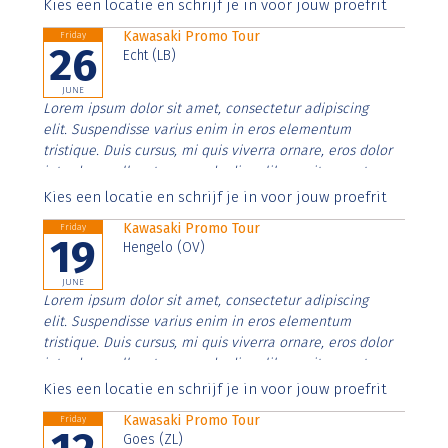
Aenean faucibus nibh et justo cursus id rutrum lorem
Kies een locatie en schrijf je in voor jouw proefrit
imperdiet. Nunc ut sem vitae risus tristique posuere.
Kawasaki Promo Tour
Friday
26
Echt (LB)
JUNE
Lorem ipsum dolor sit amet, consectetur adipiscing
elit. Suspendisse varius enim in eros elementum
tristique. Duis cursus, mi quis viverra ornare, eros dolor
interdum nulla, ut commodo diam libero vitae erat.
Aenean faucibus nibh et justo cursus id rutrum lorem
Kies een locatie en schrijf je in voor jouw proefrit
imperdiet. Nunc ut sem vitae risus tristique posuere.
Kawasaki Promo Tour
Friday
19
Hengelo (OV)
JUNE
Lorem ipsum dolor sit amet, consectetur adipiscing
elit. Suspendisse varius enim in eros elementum
tristique. Duis cursus, mi quis viverra ornare, eros dolor
interdum nulla, ut commodo diam libero vitae erat.
Aenean faucibus nibh et justo cursus id rutrum lorem
Kies een locatie en schrijf je in voor jouw proefrit
imperdiet. Nunc ut sem vitae risus tristique posuere.
Kawasaki Promo Tour
Friday
Goes (ZL)