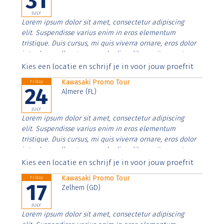
31
JULY
Lorem ipsum dolor sit amet, consectetur adipiscing
elit. Suspendisse varius enim in eros elementum
tristique. Duis cursus, mi quis viverra ornare, eros dolor
interdum nulla, ut commodo diam libero vitae erat.
Aenean faucibus nibh et justo cursus id rutrum lorem
Kies een locatie en schrijf je in voor jouw proefrit
imperdiet. Nunc ut sem vitae risus tristique posuere.
Kawasaki Promo Tour
Friday
24
Almere (FL)
JULY
Lorem ipsum dolor sit amet, consectetur adipiscing
elit. Suspendisse varius enim in eros elementum
tristique. Duis cursus, mi quis viverra ornare, eros dolor
interdum nulla, ut commodo diam libero vitae erat.
Aenean faucibus nibh et justo cursus id rutrum lorem
Kies een locatie en schrijf je in voor jouw proefrit
imperdiet. Nunc ut sem vitae risus tristique posuere.
Kawasaki Promo Tour
Friday
17
Zelhem (GD)
JULY
Lorem ipsum dolor sit amet, consectetur adipiscing