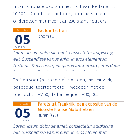
Aenean faucibus nibh et justo cursus id rutrum lorem
Internationale beurs in het hart van Nederland.
imperdiet. Nunc ut sem vitae risus tristique posuere.
10.000 m2 oldtimer motoren, bromfietsen en
onderdelen met meer dan 230 standhouders
Exoten Treffen
Saturday
05
Doorn (UT)
SEPTEMBER
Lorem ipsum dolor sit amet, consectetur adipiscing
elit. Suspendisse varius enim in eros elementum
tristique. Duis cursus, mi quis viverra ornare, eros dolor
interdum nulla, ut commodo diam libero vitae erat.
Aenean faucibus nibh et justo cursus id rutrum lorem
Treffen voor (bijzondere) motoren, met muziek,
imperdiet. Nunc ut sem vitae risus tristique posuere.
barbeque, toertocht etc..... Meedoen met de
toertocht = €7,50, de barbeque = €30,00....
Parels uit Frankrijk, een expositie van de
Thursday
05
Mooiste Franse Motorfietsen
Buren (GD)
NOVEMBER
Lorem ipsum dolor sit amet, consectetur adipiscing
elit. Suspendisse varius enim in eros elementum