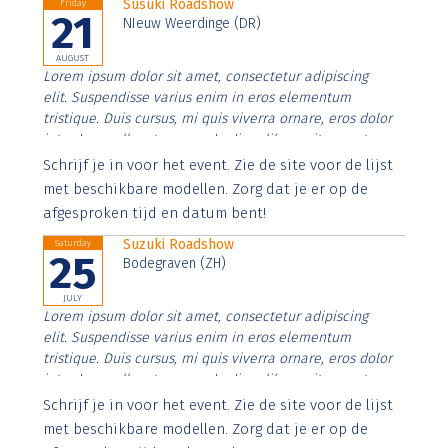
Susuki Roadshow
Friday
21
NIeuw Weerdinge (DR)
AUGUST
Lorem ipsum dolor sit amet, consectetur adipiscing
elit. Suspendisse varius enim in eros elementum
tristique. Duis cursus, mi quis viverra ornare, eros dolor
interdum nulla, ut commodo diam libero vitae erat.
Aenean faucibus nibh et justo cursus id rutrum lorem
Schrijf je in voor het event. Zie de site voor de lijst
imperdiet. Nunc ut sem vitae risus tristique posuere.
met beschikbare modellen. Zorg dat je er op de
afgesproken tijd en datum bent!
Suzuki Roadshow
Saturday
25
Bodegraven (ZH)
JULY
Lorem ipsum dolor sit amet, consectetur adipiscing
elit. Suspendisse varius enim in eros elementum
tristique. Duis cursus, mi quis viverra ornare, eros dolor
interdum nulla, ut commodo diam libero vitae erat.
Aenean faucibus nibh et justo cursus id rutrum lorem
Schrijf je in voor het event. Zie de site voor de lijst
imperdiet. Nunc ut sem vitae risus tristique posuere.
met beschikbare modellen. Zorg dat je er op de