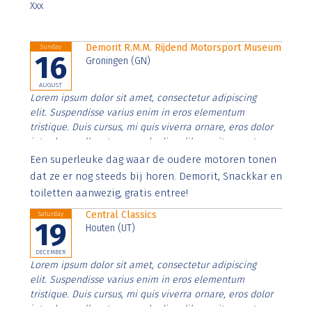
Xxx
Demorit R.M.M. Rijdend Motorsport Museum
Sunday
16
Groningen (GN)
AUGUST
Lorem ipsum dolor sit amet, consectetur adipiscing
elit. Suspendisse varius enim in eros elementum
tristique. Duis cursus, mi quis viverra ornare, eros dolor
interdum nulla, ut commodo diam libero vitae erat.
Aenean faucibus nibh et justo cursus id rutrum lorem
Een superleuke dag waar de oudere motoren tonen
imperdiet. Nunc ut sem vitae risus tristique posuere.
dat ze er nog steeds bij horen. Demorit, Snackkar en
toiletten aanwezig, gratis entree!
Central Classics
Saturday
19
Houten (UT)
DECEMBER
Lorem ipsum dolor sit amet, consectetur adipiscing
elit. Suspendisse varius enim in eros elementum
tristique. Duis cursus, mi quis viverra ornare, eros dolor
interdum nulla, ut commodo diam libero vitae erat.