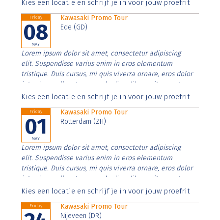
Aenean faucibus nibh et justo cursus id rutrum lorem
Kies een locatie en schrijf je in voor jouw proefrit
imperdiet. Nunc ut sem vitae risus tristique posuere.
Kawasaki Promo Tour
Friday
08
Ede (GD)
MAY
Lorem ipsum dolor sit amet, consectetur adipiscing
elit. Suspendisse varius enim in eros elementum
tristique. Duis cursus, mi quis viverra ornare, eros dolor
interdum nulla, ut commodo diam libero vitae erat.
Aenean faucibus nibh et justo cursus id rutrum lorem
Kies een locatie en schrijf je in voor jouw proefrit
imperdiet. Nunc ut sem vitae risus tristique posuere.
Kawasaki Promo Tour
Friday
01
Rotterdam (ZH)
MAY
Lorem ipsum dolor sit amet, consectetur adipiscing
elit. Suspendisse varius enim in eros elementum
tristique. Duis cursus, mi quis viverra ornare, eros dolor
interdum nulla, ut commodo diam libero vitae erat.
Aenean faucibus nibh et justo cursus id rutrum lorem
Kies een locatie en schrijf je in voor jouw proefrit
imperdiet. Nunc ut sem vitae risus tristique posuere.
Kawasaki Promo Tour
Friday
Nijeveen (DR)