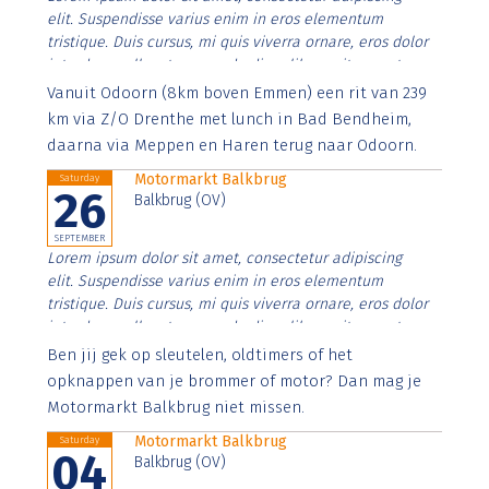
elit. Suspendisse varius enim in eros elementum
tristique. Duis cursus, mi quis viverra ornare, eros dolor
interdum nulla, ut commodo diam libero vitae erat.
Aenean faucibus nibh et justo cursus id rutrum lorem
Vanuit Odoorn (8km boven Emmen) een rit van 239
imperdiet. Nunc ut sem vitae risus tristique posuere.
km via Z/O Drenthe met lunch in Bad Bendheim,
daarna via Meppen en Haren terug naar Odoorn.
Motormarkt Balkbrug
Saturday
26
Balkbrug (OV)
SEPTEMBER
Lorem ipsum dolor sit amet, consectetur adipiscing
elit. Suspendisse varius enim in eros elementum
tristique. Duis cursus, mi quis viverra ornare, eros dolor
interdum nulla, ut commodo diam libero vitae erat.
Aenean faucibus nibh et justo cursus id rutrum lorem
Ben jij gek op sleutelen, oldtimers of het
imperdiet. Nunc ut sem vitae risus tristique posuere.
opknappen van je brommer of motor? Dan mag je
Motormarkt Balkbrug niet missen.
Motormarkt Balkbrug
Saturday
04
Balkbrug (OV)