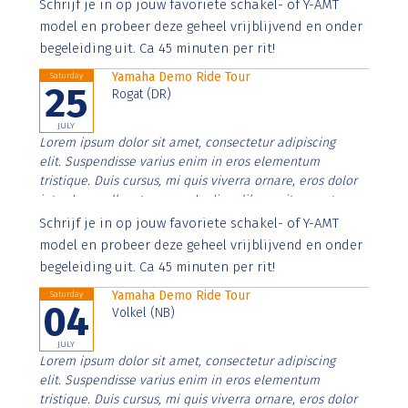
Aenean faucibus nibh et justo cursus id rutrum lorem
Schrijf je in op jouw favoriete schakel- of Y-AMT
imperdiet. Nunc ut sem vitae risus tristique posuere.
model en probeer deze geheel vrijblijvend en onder
begeleiding uit. Ca 45 minuten per rit!
Yamaha Demo Ride Tour
Saturday
25
Rogat (DR)
JULY
Lorem ipsum dolor sit amet, consectetur adipiscing
elit. Suspendisse varius enim in eros elementum
tristique. Duis cursus, mi quis viverra ornare, eros dolor
interdum nulla, ut commodo diam libero vitae erat.
Aenean faucibus nibh et justo cursus id rutrum lorem
Schrijf je in op jouw favoriete schakel- of Y-AMT
imperdiet. Nunc ut sem vitae risus tristique posuere.
model en probeer deze geheel vrijblijvend en onder
begeleiding uit. Ca 45 minuten per rit!
Yamaha Demo Ride Tour
Saturday
04
Volkel (NB)
JULY
Lorem ipsum dolor sit amet, consectetur adipiscing
elit. Suspendisse varius enim in eros elementum
tristique. Duis cursus, mi quis viverra ornare, eros dolor