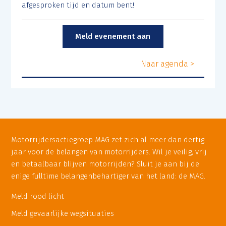
afgesproken tijd en datum bent!
Meld evenement aan
Naar agenda >
Motorrijdersactiegroep MAG zet zich al meer dan dertig
jaar voor de belangen van motorrijders. Wil je veilig, vrij
en betaalbaar blijven motorrijden? Sluit je aan bij de
enige fulltime belangenbehartiger van het land: de MAG.
Meld rood licht
Meld gevaarlijke wegsituaties