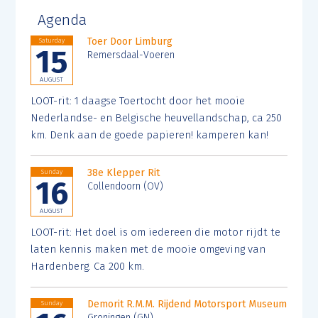
Agenda
Toer Door Limburg
Saturday
15
Remersdaal-Voeren
AUGUST
LOOT-rit: 1 daagse Toertocht door het mooie
Nederlandse- en Belgische heuvellandschap, ca 250
km. Denk aan de goede papieren! kamperen kan!
38e Klepper Rit
Sunday
16
Collendoorn (OV)
AUGUST
LOOT-rit: Het doel is om iedereen die motor rijdt te
laten kennis maken met de mooie omgeving van
Hardenberg. Ca 200 km.
Demorit R.M.M. Rijdend Motorsport Museum
Sunday
Groningen (GN)