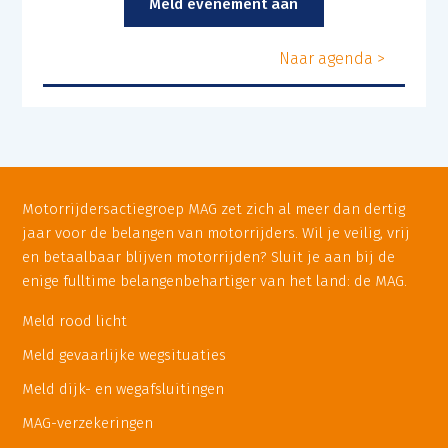
Meld evenement aan
Naar agenda >
Motorrijdersactiegroep MAG zet zich al meer dan dertig
jaar voor de belangen van motorrijders. Wil je veilig, vrij
en betaalbaar blijven motorrijden? Sluit je aan bij de
enige fulltime belangenbehartiger van het land: de MAG.
Meld rood licht
Meld gevaarlijke wegsituaties
Meld dijk- en wegafsluitingen
MAG-verzekeringen