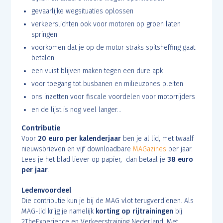
gevaarlijke wegsituaties oplossen
verkeerslichten ook voor motoren op groen laten
springen
voorkomen dat je op de motor straks spitsheffing gaat
betalen
een vuist blijven maken tegen een dure apk
voor toegang tot busbanen en milieuzones pleiten
ons inzetten voor fiscale voordelen voor motorrijders
en de lijst is nog veel langer...
Contributie
Voor
20 euro per kalenderjaar
ben je al lid, met twaalf
nieuwsbrieven en vijf downloadbare
MAGazines
per jaar.
Lees je het blad liever op papier, dan betaal je
38 euro
per jaar
.
Ledenvoordeel
Die contributie kun je bij de MAG vlot terugverdienen. Als
MAG-lid krijg je namelijk
korting op rijtrainingen
bij
2TheExperience en Verkeerstraining Nederland. Met