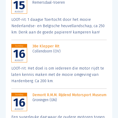
15
Remersdaal-Voeren
AUGUST
LOOT-rit: 1 daagse Toertocht door het mooie
Nederlandse- en Belgische heuvellandschap, ca 250
km. Denk aan de goede papieren! kamperen kan!
38e Klepper Rit
Sunday
16
Collendoorn (OV)
AUGUST
LOOT-rit: Het doel is om iedereen die motor rijdt te
laten kennis maken met de mooie omgeving van
Hardenberg. Ca 200 km.
Demorit R.M.M. Rijdend Motorsport Museum
Sunday
16
Groningen (GN)
AUGUST
Een superleuke dag waar de oudere motoren tonen