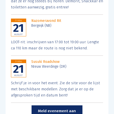
dat ze er nog steeds bij horen. Demorit, Snackkar en
toiletten aanwezig, gratis entree!
Nazomeravond Rit
Friday
21
Bergeijk (NB)
AUGUST
LOOT-rit: inschrijven van 17:00 tot 19:00 uur. Lengte
ca 110 km maar de route is nog niet bekend.
Susuki Roadshow
Friday
21
NIeuw Weerdinge (DR)
AUGUST
Schrijf je in voor het event. Zie de site voor de lijst
met beschikbare modellen. Zorg dat je er op de
afgesproken tijd en datum bent!
Meld evenement aan