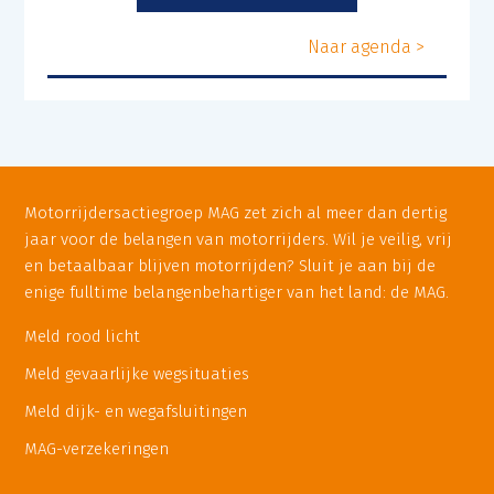
Naar agenda >
Motorrijdersactiegroep MAG zet zich al meer dan dertig
jaar voor de belangen van motorrijders. Wil je veilig, vrij
en betaalbaar blijven motorrijden? Sluit je aan bij de
enige fulltime belangenbehartiger van het land: de MAG.
Meld rood licht
Meld gevaarlijke wegsituaties
Meld dijk- en wegafsluitingen
MAG-verzekeringen