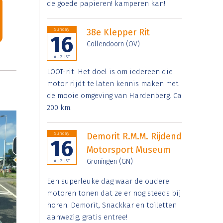
de goede papieren! kamperen kan!
Sunday
38e Klepper Rit
16
Collendoorn (OV)
AUGUST
LOOT-rit: Het doel is om iedereen die
motor rijdt te laten kennis maken met
de mooie omgeving van Hardenberg. Ca
200 km.
Sunday
Demorit R.M.M. Rijdend
16
Motorsport Museum
Groningen (GN)
AUGUST
Een superleuke dag waar de oudere
motoren tonen dat ze er nog steeds bij
horen. Demorit, Snackkar en toiletten
aanwezig, gratis entree!