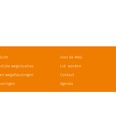
licht
Over de MAG
rlijke wegsituaties
Lid worden
 en wegafsluitingen
Contact
keringen
Agenda