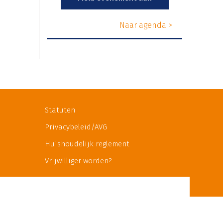
Naar agenda >
Statuten
Privacybeleid/AVG
Huishoudelijk reglement
Vrijwilliger worden?