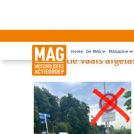
Home
De MAG
MAGazine
MAG-actie Vaals afgela
6
8
2022
-
-