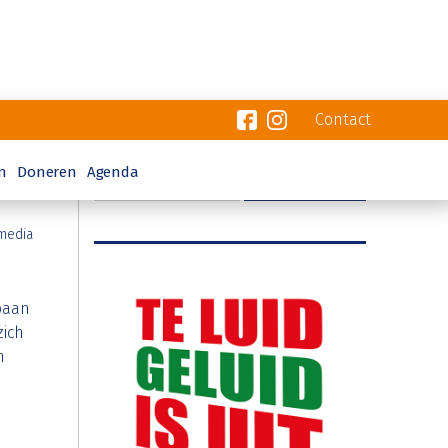
Contact
n
Doneren
Agenda
media
baan
ich
n