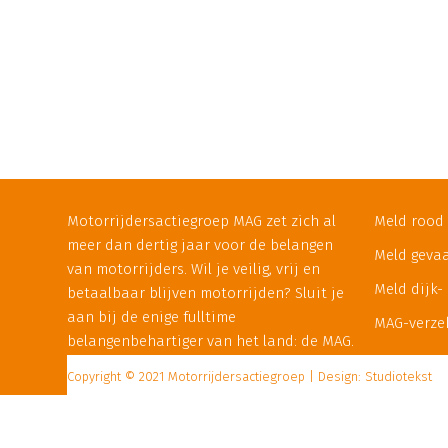
Motorrijdersactiegroep MAG zet zich al
Meld rood 
meer dan dertig jaar voor de belangen
Meld gevaa
van motorrijders. Wil je veilig, vrij en
Meld dijk-
betaalbaar blijven motorrijden? Sluit je
aan bij de enige fulltime
MAG-verze
belangenbehartiger van het land: de MAG.
Copyright © 2021 Motorrijdersactiegroep | Design: Studiotekst