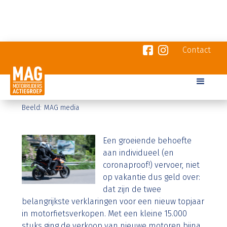
Contact
Topverkopen motorfietsen
20
12
2021
-
-
Bron:
Beeld:
MAG media
Een groeiende behoefte
aan individueel (en
coronaproof!) vervoer, niet
op vakantie dus geld over:
dat zijn de twee
belangrijkste verklaringen voor een nieuw topjaar
in motorfietsverkopen. Met een kleine 15.000
stuks ging de verkoop van nieuwe motoren bijna