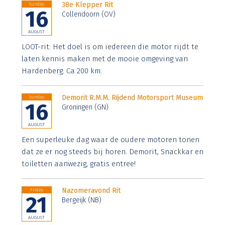
38e Klepper Rit
Sunday
16
Collendoorn (OV)
AUGUST
LOOT-rit: Het doel is om iedereen die motor rijdt te
laten kennis maken met de mooie omgeving van
Hardenberg. Ca 200 km.
Demorit R.M.M. Rijdend Motorsport Museum
Sunday
16
Groningen (GN)
AUGUST
Een superleuke dag waar de oudere motoren tonen
dat ze er nog steeds bij horen. Demorit, Snackkar en
toiletten aanwezig, gratis entree!
Nazomeravond Rit
Friday
21
Bergeijk (NB)
AUGUST