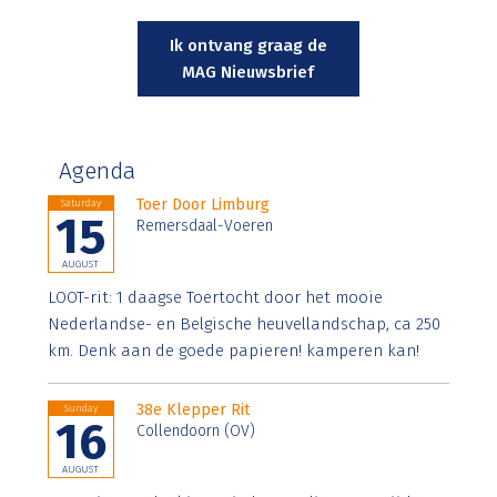
Ik ontvang graag de
MAG Nieuwsbrief
Agenda
Toer Door Limburg
Saturday
15
Remersdaal-Voeren
AUGUST
LOOT-rit: 1 daagse Toertocht door het mooie
Nederlandse- en Belgische heuvellandschap, ca 250
km. Denk aan de goede papieren! kamperen kan!
38e Klepper Rit
Sunday
16
Collendoorn (OV)
AUGUST