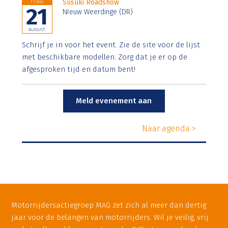
Susuki Roadshow
Friday
21
NIeuw Weerdinge (DR)
AUGUST
Schrijf je in voor het event. Zie de site voor de lijst
met beschikbare modellen. Zorg dat je er op de
afgesproken tijd en datum bent!
Meld evenement aan
Naar agenda >
Motorrijdersactiegroep MAG zet zich al meer dan dertig
jaar voor de belangen van motorrijders. Wil je veilig, vrij