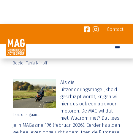
Contact
Voor, tegen, voor de motor-apk
22
1
2026
-
-
Bron:
Beeld:
Tanja Nijhoff
Als die
uitzonderingsmogelijkheid
geschrapt wordt, krijgen wij
hier dus ook een apk voor
motoren. De MAG wil dat
Laat ons gaan...
niet. Waarom niet? Dat lees
je in MAGazine 196 (februari 2026). Eerder haalden
we heel even opgelucht adem, toen de Europese