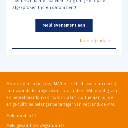
met beschikbare modellen. Zorg dat je er op de
afgesproken tijd en datum bent!
Meld evenement aan
Naar agenda >
Motorrijdersactiegroep MAG zet zich al meer dan dertig
jaar voor de belangen van motorrijders. Wil je veilig, vrij
en betaalbaar blijven motorrijden? Sluit je aan bij de
enige fulltime belangenbehartiger van het land: de MAG.
Meld rood licht
Meld gevaarlijke wegsituaties