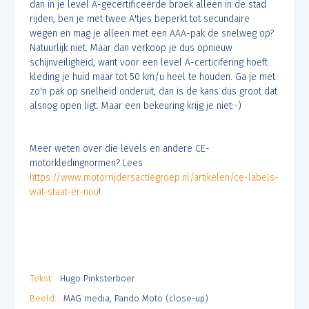
dan in je level A-gecertificeerde broek alleen in de stad
rijden, ben je met twee A'tjes beperkt tot secundaire
wegen en mag je alleen met een AAA-pak de snelweg op?
Natuurlijk niet. Maar dan verkoop je dus opnieuw
schijnveiligheid, want voor een level A-certicifering hoeft
kleding je huid maar tot 50 km/u heel te houden. Ga je met
zo'n pak op snelheid onderuit, dan is de kans dus groot dat
alsnog open ligt. Maar een bekeuring krijg je niet:-)
Meer weten over die levels en andere CE-
motorkledingnormen? Lees
https://www.motorrijdersactiegroep.nl/artikelen/ce-labels-
wat-staat-er-nou
!
Tekst:
Hugo Pinksterboer
Beeld:
MAG media, Pando Moto (close-up)