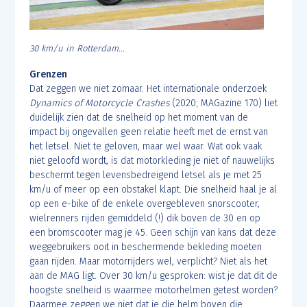
30 km/u in Rotterdam...
Grenzen
Dat zeggen we niet zomaar. Het internationale onderzoek
Dynamics of Motorcycle Crashes
(2020; MAGazine 170) liet
duidelijk zien dat de snelheid op het moment van de
impact bij ongevallen geen relatie heeft met de ernst van
het letsel. Niet te geloven, maar wel waar. Wat ook vaak
niet geloofd wordt, is dat motorkleding je niet of nauwelijks
beschermt tegen levensbedreigend letsel als je met 25
km/u of meer op een obstakel klapt. Die snelheid haal je al
op een e-bike of de enkele overgebleven snorscooter,
wielrenners rijden gemiddeld (!) dik boven de 30 en op
een bromscooter mag je 45. Geen schijn van kans dat deze
weggebruikers ooit in beschermende bekleding moeten
gaan rijden. Maar motorrijders wel, verplicht? Niet als het
aan de MAG ligt. Over 30 km/u gesproken: wist je dat dit de
hoogste snelheid is waarmee motorhelmen getest worden?
Daarmee zeggen we niet dat je die helm boven die