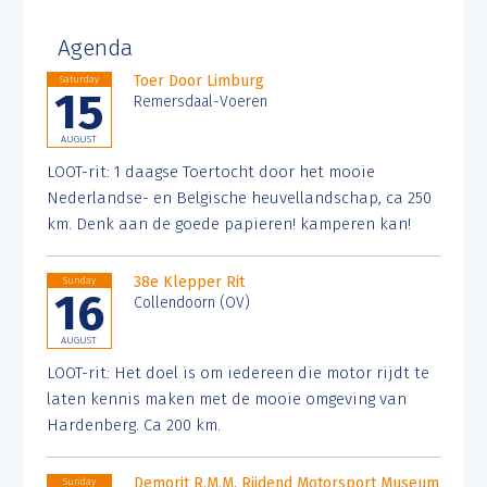
Agenda
Toer Door Limburg
Saturday
15
Remersdaal-Voeren
AUGUST
LOOT-rit: 1 daagse Toertocht door het mooie
Nederlandse- en Belgische heuvellandschap, ca 250
km. Denk aan de goede papieren! kamperen kan!
38e Klepper Rit
Sunday
16
Collendoorn (OV)
AUGUST
LOOT-rit: Het doel is om iedereen die motor rijdt te
laten kennis maken met de mooie omgeving van
Hardenberg. Ca 200 km.
Demorit R.M.M. Rijdend Motorsport Museum
Sunday