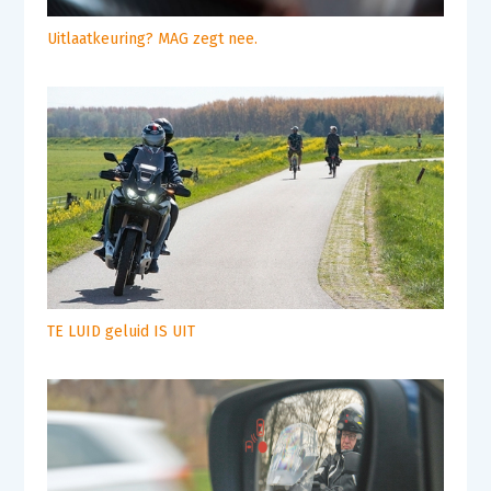
Uitlaatkeuring? MAG zegt nee.
TE LUID geluid IS UIT