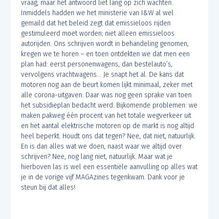
vraag, maar het antwoord liet lang op zich wachten.
Inmiddels hadden we het ministerie van I&W al wel
gemaild dat het beleid zegt dat emissieloos rijden
gestimuleerd moet worden; niet alleen emissieloos
autorijden. Ons schrijven wordt in behandeling genomen,
kregen we te horen – en toen ontdekten we dat men een
plan had: eerst personenwagens, dan bestelauto’s,
vervolgens vrachtwagens… Je snapt het al. De kans dat
motoren nog aan de beurt komen lijkt minimaal, zeker met
alle corona-uitgaven. Daar was nog geen sprake van toen
het subsidieplan bedacht werd. Bijkomende problemen: we
maken pakweg één procent van het totale wegverkeer uit
en het aantal elektrische motoren op de markt is nog altijd
heel beperkt. Houdt ons dat tegen? Nee, dat niet, natuurlijk.
En is dan alles wat we doen, naast waar we altijd over
schrijven? Nee, nog lang niet, natuurlijk. Maar wat je
hierboven las is wel een essentiële aanvulling op alles wat
je in de vorige vijf MAGAzines tegenkwam. Dank voor je
steun bij dat alles!