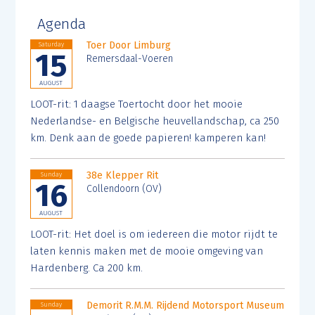
Agenda
Toer Door Limburg
Saturday
15
Remersdaal-Voeren
AUGUST
LOOT-rit: 1 daagse Toertocht door het mooie
Nederlandse- en Belgische heuvellandschap, ca 250
km. Denk aan de goede papieren! kamperen kan!
38e Klepper Rit
Sunday
16
Collendoorn (OV)
AUGUST
LOOT-rit: Het doel is om iedereen die motor rijdt te
laten kennis maken met de mooie omgeving van
Hardenberg. Ca 200 km.
Demorit R.M.M. Rijdend Motorsport Museum
Sunday