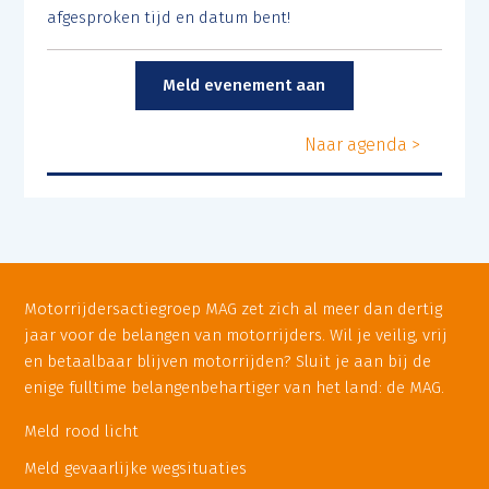
afgesproken tijd en datum bent!
Meld evenement aan
Naar agenda >
Motorrijdersactiegroep MAG zet zich al meer dan dertig
jaar voor de belangen van motorrijders. Wil je veilig, vrij
en betaalbaar blijven motorrijden? Sluit je aan bij de
enige fulltime belangenbehartiger van het land: de MAG.
Meld rood licht
Meld gevaarlijke wegsituaties