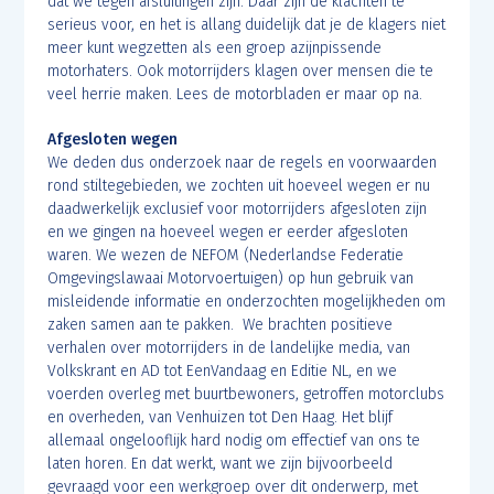
dat we tegen afsluitingen zijn. Daar zijn de klachten te
serieus voor, en het is allang duidelijk dat je de klagers niet
meer kunt wegzetten als een groep azijnpissende
motorhaters. Ook motorrijders klagen over mensen die te
veel herrie maken. Lees de motorbladen er maar op na.
Afgesloten wegen
We deden dus onderzoek naar de regels en voorwaarden
rond stiltegebieden, we zochten uit hoeveel wegen er nu
daadwerkelijk exclusief voor motorrijders afgesloten zijn
en we gingen na hoeveel wegen er eerder afgesloten
waren. We wezen de NEFOM (Nederlandse Federatie
Omgevingslawaai Motorvoertuigen) op hun gebruik van
misleidende informatie en onderzochten mogelijkheden om
zaken samen aan te pakken. We brachten positieve
verhalen over motorrijders in de landelijke media, van
Volkskrant en AD tot EenVandaag en Editie NL, en we
voerden overleg met buurtbewoners, getroffen motorclubs
en overheden, van Venhuizen tot Den Haag. Het blijf
allemaal ongelooflijk hard nodig om effectief van ons te
laten horen. En dat werkt, want we zijn bijvoorbeeld
gevraagd voor een werkgroep over dit onderwerp, met