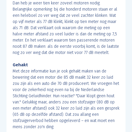
Dan heb je weer tien keer zoveel motoren nodig.
Belangrijke opmerking: bij die honderd motoren staan er al
een heleboel zo ver weg dat ze veel zachter klinken. Wat
op vijf meter als 77 dB klinkt, klinkt op tien meter nog maar
als 71 dB. Dat verklaart ook waarom die meting op een
halve meter afstand zo veel luider is dan de meting op 7,5
meter. En het verklaart waarom tien passerende motoren
nooit 87 dB maken: als de eerste voorbij komt, is de laatste
nog zo ver weg dat die motor niet voor 77 dB meetelt.
Gehakt
Met deze informatie kun je ook gehakt maken van de
bewering dat een motor die 85 dB maakt 32 keer zo luid
zou zijn als een auto die 70 dB produceert. We vroegen het
voor de zekerheid nog even na bij de Nederlandse
Stichting Geluidhinder. Hun reactie? "Daar klopt geen hout
van." Gelukkig maar, anders zou een stofzuiger (80 dB op
een meter afstand) ook 32 keer zo luid zijn als een gesprek
(65 dB op dezelfde afstand). Dat zou allang een
stofzuigerverbod hebben opgeleverd – en wat moet een
mens zonder zo'n ding.