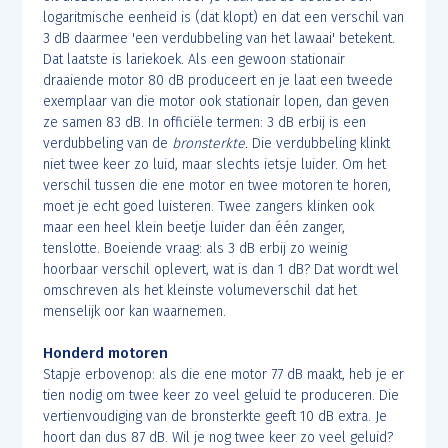
logaritmische eenheid is (dat klopt) en dat een verschil van
3 dB daarmee 'een verdubbeling van het lawaai' betekent.
Dat laatste is lariekoek. Als een gewoon stationair
draaiende motor 80 dB produceert en je laat een tweede
exemplaar van die motor ook stationair lopen, dan geven
ze samen 83 dB. In officiële termen: 3 dB erbij is een
verdubbeling van de
bronsterkte.
Die verdubbeling klinkt
niet twee keer zo luid, maar slechts ietsje luider. Om het
verschil tussen die ene motor en twee motoren te horen,
moet je echt goed luisteren. Twee zangers klinken ook
maar een heel klein beetje luider dan één zanger,
tenslotte. Boeiende vraag: als 3 dB erbij zo weinig
hoorbaar verschil oplevert, wat is dan 1 dB? Dat wordt wel
omschreven als het kleinste volumeverschil dat het
menselijk oor kan waarnemen.
Honderd motoren
Stapje erbovenop: als die ene motor 77 dB maakt, heb je er
tien nodig om twee keer zo veel geluid te produceren. Die
vertienvoudiging van de bronsterkte geeft 10 dB extra. Je
hoort dan dus 87 dB. Wil je nog twee keer zo veel geluid?