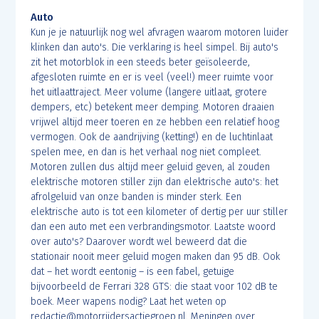
Auto
Kun je je natuurlijk nog wel afvragen waarom motoren luider
klinken dan auto's. Die verklaring is heel simpel. Bij auto's
zit het motorblok in een steeds beter geïsoleerde,
afgesloten ruimte en er is veel (veel!) meer ruimte voor
het uitlaattraject. Meer volume (langere uitlaat, grotere
dempers, etc) betekent meer demping. Motoren draaien
vrijwel altijd meer toeren en ze hebben een relatief hoog
vermogen. Ook de aandrijving (ketting!) en de luchtinlaat
spelen mee, en dan is het verhaal nog niet compleet.
Motoren zullen dus altijd meer geluid geven, al zouden
elektrische motoren stiller zijn dan elektrische auto's: het
afrolgeluid van onze banden is minder sterk. Een
elektrische auto is tot een kilometer of dertig per uur stiller
dan een auto met een verbrandingsmotor. Laatste woord
over auto's? Daarover wordt wel beweerd dat die
stationair nooit meer geluid mogen maken dan 95 dB. Ook
dat – het wordt eentonig – is een fabel, getuige
bijvoorbeeld de Ferrari 328 GTS: die staat voor 102 dB te
boek. Meer wapens nodig? Laat het weten op
redactie@motorrijdersactiegroep.nl. Meningen over