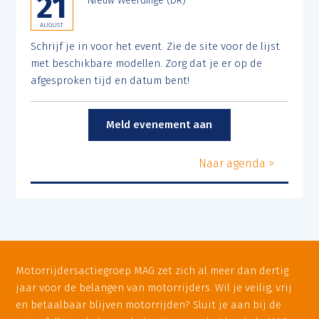
21
NIeuw Weerdinge (DR)
AUGUST
Schrijf je in voor het event. Zie de site voor de lijst
met beschikbare modellen. Zorg dat je er op de
afgesproken tijd en datum bent!
Meld evenement aan
Naar agenda >
Motorrijdersactiegroep MAG zet zich al meer dan dertig
jaar voor de belangen van motorrijders. Wil je veilig, vrij
en betaalbaar blijven motorrijden? Sluit je aan bij de