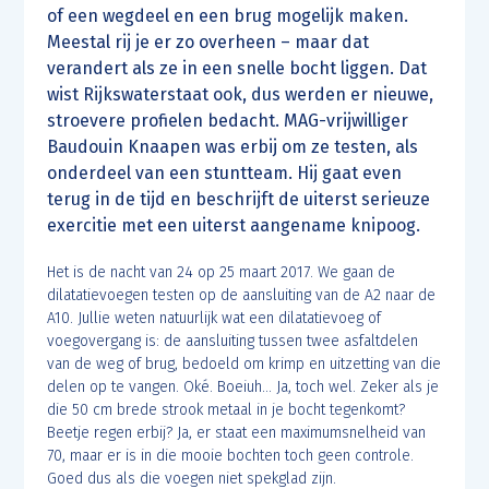
of een wegdeel en een brug mogelijk maken.
Meestal rij je er zo overheen – maar dat
verandert als ze in een snelle bocht liggen. Dat
wist Rijkswaterstaat ook, dus werden er nieuwe,
stroevere profielen bedacht. MAG-vrijwilliger
Baudouin Knaapen was erbij om ze testen, als
onderdeel van een stuntteam. Hij gaat even
terug in de tijd en beschrijft de uiterst serieuze
exercitie met een uiterst aangename knipoog.
Het is de nacht van 24 op 25 maart 2017. We gaan de
dilatatievoegen testen op de aansluiting van de A2 naar de
A10. Jullie weten natuurlijk wat een dilatatievoeg of
voegovergang is: de aansluiting tussen twee asfaltdelen
van de weg of brug, bedoeld om krimp en uitzetting van die
delen op te vangen. Oké. Boeiuh… Ja, toch wel. Zeker als je
die 50 cm brede strook metaal in je bocht tegenkomt?
Beetje regen erbij? Ja, er staat een maximumsnelheid van
70, maar er is in die mooie bochten toch geen controle.
Goed dus als die voegen niet spekglad zijn.