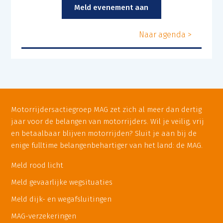
Meld evenement aan
Naar agenda >
Motorrijdersactiegroep MAG zet zich al meer dan dertig
jaar voor de belangen van motorrijders. Wil je veilig, vrij
en betaalbaar blijven motorrijden? Sluit je aan bij de
enige fulltime belangenbehartiger van het land: de MAG.
Meld rood licht
Meld gevaarlijke wegsituaties
Meld dijk- en wegafsluitingen
MAG-verzekeringen