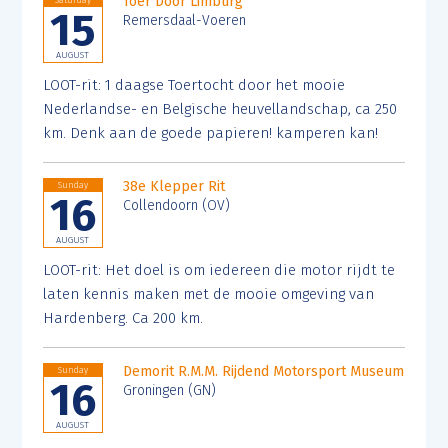
Toer Door Limburg
Saturday
15
Remersdaal-Voeren
AUGUST
LOOT-rit: 1 daagse Toertocht door het mooie
Nederlandse- en Belgische heuvellandschap, ca 250
km. Denk aan de goede papieren! kamperen kan!
38e Klepper Rit
Sunday
16
Collendoorn (OV)
AUGUST
LOOT-rit: Het doel is om iedereen die motor rijdt te
laten kennis maken met de mooie omgeving van
Hardenberg. Ca 200 km.
Demorit R.M.M. Rijdend Motorsport Museum
Sunday
16
Groningen (GN)
AUGUST