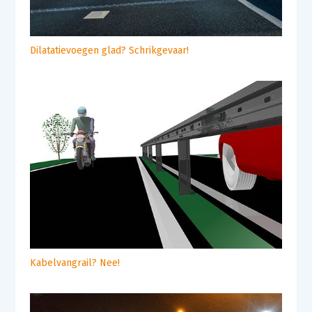
Dilatatievoegen glad? Schrikgevaar!
Kabelvangrail? Nee!