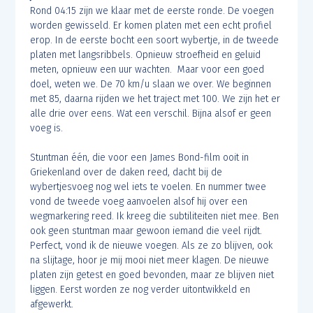
Rond 04:15 zijn we klaar met de eerste ronde. De voegen
worden gewisseld. Er komen platen met een echt profiel
erop. In de eerste bocht een soort wybertje, in de tweede
platen met langsribbels. Opnieuw stroefheid en geluid
meten, opnieuw een uur wachten. Maar voor een goed
doel, weten we. De 70 km/u slaan we over. We beginnen
met 85, daarna rijden we het traject met 100. We zijn het er
alle drie over eens. Wat een verschil. Bijna alsof er geen
voeg is.
Stuntman één, die voor een James Bond-film ooit in
Griekenland over de daken reed, dacht bij de
wybertjesvoeg nog wel iets te voelen. En nummer twee
vond de tweede voeg aanvoelen alsof hij over een
wegmarkering reed. Ik kreeg die subtiliteiten niet mee. Ben
ook geen stuntman maar gewoon iemand die veel rijdt.
Perfect, vond ik de nieuwe voegen. Als ze zo blijven, ook
na slijtage, hoor je mij mooi niet meer klagen. De nieuwe
platen zijn getest en goed bevonden, maar ze blijven niet
liggen. Eerst worden ze nog verder uitontwikkeld en
afgewerkt.