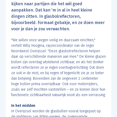
kijken naar partijen die het wél goed
aanpakken. Dat kan 'm in al in heel kleine
dingen zitten. In glasbolreflectoren,
bijvoorbeeld. Formaat gebakje, en ze doen meer
voor je dan je zou verwachten.
"We willen onze wegen veilig en duurzaam inrichten,"
vertelt Willy Hoogma, rayoncoördinator van de regio
Noordwest Overijssel. "Deze glasbolreflectoren helpen
daar op verschillende manieren aan mee." De kleine glazen
bollen zijn overdag uitstekend zichtbaar, en als het donker
wordt reflecteren ze je eigen voertuigverlichting. Dat doen
ze ook in de mist, en bij regen of tegenlicht zie je ze beter
dan belijning. Bovendien zijn de ongeveer 2 centimeter
hoge bollen prima overrijdbaar. Ook voor motorrijders,
zoals we zelf mochten vaststellen – en ze komen door hun
functionele zichtbaarheid natuurlijk nooit als een verrassing.
In het midden
In Overijssel worden de glasbollen vooral toegepast op
de middenas van 80km-wegen, de zogenaamde