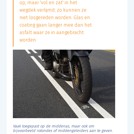
op, maar 'vol en zat' in het
wegdek verlijmd; zo kunnen ze
niet losgereden worden. Glas en
coating gaan langer mee dan het
asfalt waar ze in aangebracht
worden.
Vaak toegepast op de middenas, maar ook om
bijvoorbeeld rotondes of middengeleiders aan te geven.