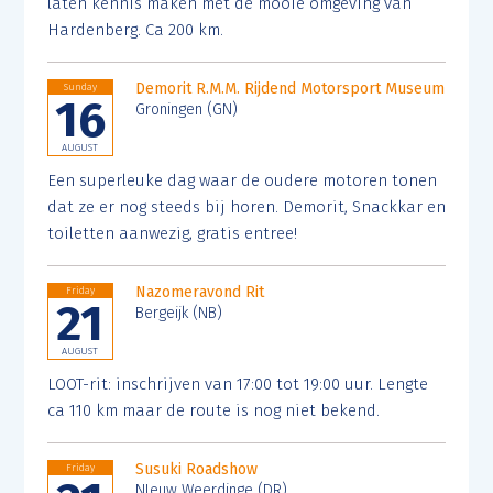
laten kennis maken met de mooie omgeving van
Hardenberg. Ca 200 km.
Demorit R.M.M. Rijdend Motorsport Museum
Sunday
16
Groningen (GN)
AUGUST
Een superleuke dag waar de oudere motoren tonen
dat ze er nog steeds bij horen. Demorit, Snackkar en
toiletten aanwezig, gratis entree!
Nazomeravond Rit
Friday
21
Bergeijk (NB)
AUGUST
LOOT-rit: inschrijven van 17:00 tot 19:00 uur. Lengte
ca 110 km maar de route is nog niet bekend.
Susuki Roadshow
Friday
NIeuw Weerdinge (DR)