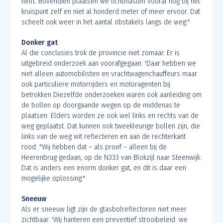
helft. Bovendien plaatsen we lichtmasten vooral nog bij het
kruispunt zelf en niet al honderd meter of meer ervoor. Dat
scheelt ook weer in het aantal obstakels langs de weg."
Donker gat
Al die conclusies trok de provincie niet zomaar. Er is
uitgebreid onderzoek aan voorafgegaan. 'Daar hebben we
niet alleen automobilisten en vrachtwagenchauffeurs maar
ook particuliere motorrijders en motoragenten bij
betrokken Diezelfde onderzoeken waren ook aanleiding om
de bollen op doorgaande wegen op de middenas te
plaatsen. Elders worden ze ook wel links en rechts van de
weg geplaatst. Dat kunnen ook tweekleurige bollen zijn, die
links van de weg wit reflecteren en aan de rechterkant
rood. "Wij hebben dat – als proef – alleen bij de
Heerenbrug gedaan, op de N333 van Blokzijl naar Steenwijk.
Dat is anders een enorm donker gat, en dit is daar een
mogelijke oplossing."
Sneeuw
Als er sneeuw ligt zijn de glasbolreflectoren niet meer
zichtbaar. 'Wij hanteren een preventief strooibeleid: we