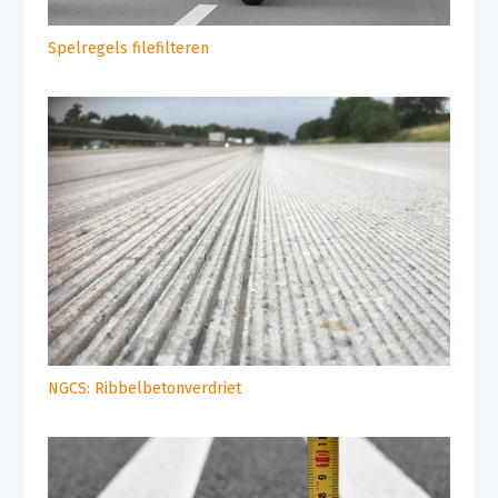
Spelregels filefilteren
NGCS: Ribbelbetonverdriet