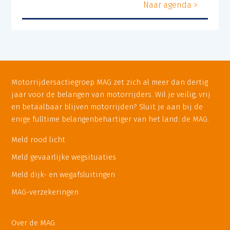
Naar agenda >
Motorrijdersactiegroep MAG zet zich al meer dan dertig
jaar voor de belangen van motorrijders. Wil je veilig, vrij
en betaalbaar blijven motorrijden? Sluit je aan bij de
enige fulltime belangenbehartiger van het land: de MAG.
Meld rood licht
Meld gevaarlijke wegsituaties
Meld dijk- en wegafsluitingen
MAG-verzekeringen
Over de MAG