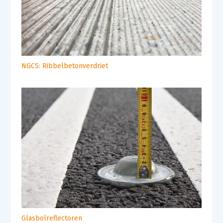
NGCS: Ribbelbetonverdriet
Glasbolreflectoren