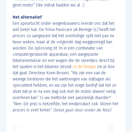
geen motor” (die indruk hadden we al…).
Het alternatief
Een speurtocht onder wegenbouwers leerde ons dat het
wél beter kan. De firma Pavecare uit Beringe (L) heeft het
proces zo aangepast dat het overtollige split niet pas na
twee weken, maar al de volgende dag weggeveegd kan
worden. De oplossing zit ’m in een combinatie van
computergestuurde apparatuur, een aangepaste
bitumenemulsie en een wagen die de steentjes direct bij
het spuiten in het bitumen strooit.
In dit filmpje
zie je hoe
dat gaat. Directeur Koen Brouns: “Wij zijn een van de
weinige bedrijven die het aanbrengen van slijtlagen als
specialiteit hebben, en we zijn het enige bedrijf dat het zo
doet dat je er na een dag ook met de motor alweer veilig
overheen kan.” Is uw methode niet aanzienlijk duurder?
”Nee. De prijs is hetzelfde, het eindproduct ook. Alleen het
proces is veel korter.”
(tekst gaat door onder de foto)