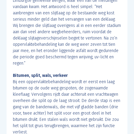
Limburgse gemeente Bergen, waar een van de meldingen
vandaan kwam. Het antwoord is heel simpel: ”Het
aanbrengen van een slijtlaag op de bestaande weg kost
serieus minder geld dan het vervangen van een deklaag.
Wij brengen die slijtlaag overigens al in een eerder stadium
aan dan veel andere wegbeheerders, ruim voordat de
deklaag slijtageverschijnselen begint te vertonen. Na zo’n
oppervlaktebehandeling kan de weg weer zeven tot tien
jaar mee, en het eronder liggende asfalt wordt gedurende
die periode goed beschermd tegen wrijving, uv-licht en
regen.”
Bitumen, split, wals, verkeer
Bij een oppervlaktebehandeling wordt er eerst een laag
bitumen op de oude weg gespoten, de zogenaamde
kleeflaag. Vervolgens rijdt daar achteruit een vrachtwagen
overheen die split op de laag strooit. De derde stap is een
gang van de bandenwals, die met vijf gladde banden (drie
voor, twee achter) het split voor een groot deel in het
bitumen drukt. Een stalen wals wordt niet gebruikt. Die zou
het split tot gruis terugbrengen, waarmee het zijn functie
verliest.