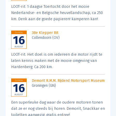
LOOT-rit: 1 daagse Toertocht door het mooie
Nederlandse- en Belgische heuvellandschap, ca 250
km. Denk aan de goede papieren! kamperen kan!
38e Klepper Rit
Sunday
16
Collendoorn (OV)
AUGUST
LOOT-rit: Het doel is om iedereen die motor rijdt te
laten kennis maken met de mooie omgeving van
Hardenberg. Ca 200 km.
Demorit R.M.M. Rijdend Motorsport Museum
Sunday
16
Groningen (GN)
AUGUST
Een superleuke dag waar de oudere motoren tonen
dat ze er nog steeds bij horen. Demorit, Snackkar en
toiletten aanwezig, gratis entree!