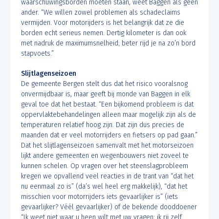
waarschuwingsborden moeten staan, weet Baggen als geen
ander. “We willen zowel problemen als schadeclaims
vermijden. Voor motorijders is het belangrijk dat ze die
borden echt serieus nemen. Dertig kilometer is dan ook
met nadruk de maximumsnelheid; beter rijd je na zo’n bord
stapvoets.”
Slijtlagenseizoen
De gemeente Bergen stelt dus dat het risico vooralsnog
onvermijdbaar is, maar geeft bij monde van Baggen in elk
geval toe dat het bestaat. “Een bijkomend probleem is dat
oppervlaktebehandelingen alleen maar mogelijk zijn als de
temperaturen relatief hoog zijn. Dat zijn dus precies de
maanden dat er veel motorrijders en fietsers op pad gaan.”
Dat het slijtlagenseizoen samenvalt met het motorseizoen
lijkt andere gemeenten en wegenbouwers niet zoveel te
kunnen schelen. Op vragen over het steenslagprobleem
kregen we opvallend veel reacties in de trant van “dat het
nu eenmaal zo is” (da’s wel heel erg makkelijk), “dat het
misschien voor motorrijders iets gevaarlijker is” (iets
gevaarlijker? Véél gevaarlijker) of de bekende dooddoener
“Ik weet niet waar u heen wilt met uw vragen; ik rij zelf