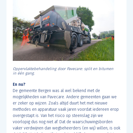
Oppervlaktebehandeling door Pavecare: split en bitumen
in één gang.
En nu?
De gemeente Bergen was al wel bekend met de
mogelijkheden van Pavecare. Andere gemeenten gaan we
er zeker op wijzen. Zoals altijd duurt het met nieuwe
methodes en apparatuur vaak jaren voordat iedereen erop
overgestapt is. Van het risico op steenslag zijn we
voorlopig dus nog niet af. Dat de waarschuwingsborden
vaker verdwijnen dan wegbeheerders (en wij) willen, is ook