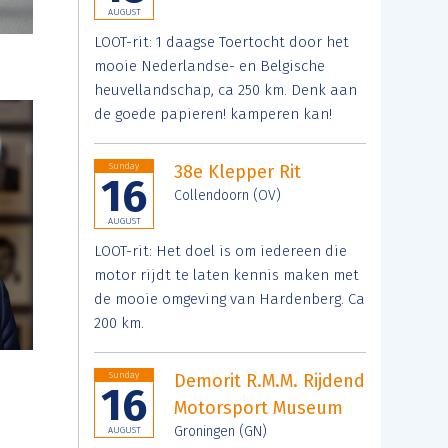
AUGUST
LOOT-rit: 1 daagse Toertocht door het
mooie Nederlandse- en Belgische
heuvellandschap, ca 250 km. Denk aan
de goede papieren! kamperen kan!
Sunday
38e Klepper Rit
16
Collendoorn (OV)
AUGUST
LOOT-rit: Het doel is om iedereen die
motor rijdt te laten kennis maken met
de mooie omgeving van Hardenberg. Ca
200 km.
Sunday
Demorit R.M.M. Rijdend
16
Motorsport Museum
Groningen (GN)
AUGUST