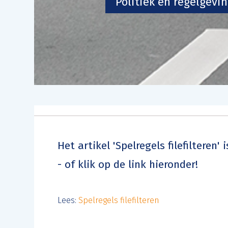
Politiek en regelgevi
Het artikel 'Spelregels filefilteren'
- of klik op de link hieronder!
Lees:
Spelregels filefilteren