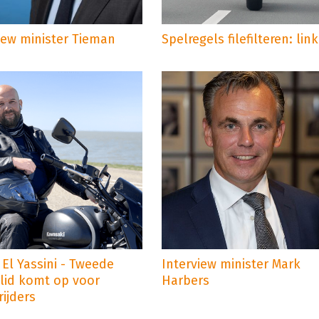
iew minister Tieman
Spelregels filefilteren: link
 El Yassini - Tweede
Interview minister Mark
lid komt op voor
Harbers
ijders