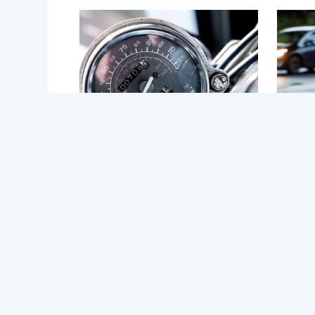
Tellerregistratie voor
Motorr
motoren
het sy