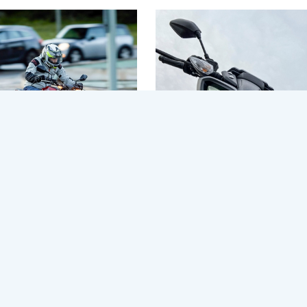
ijders kwetsbaar? Pas
Met je B op een A1
steem aan!