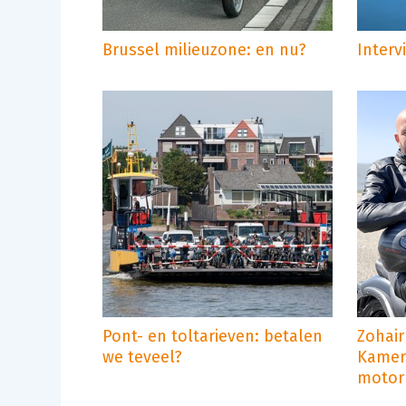
Brussel milieuzone: en nu?
Interv
Pont- en toltarieven: betalen
Zohair
we teveel?
Kamer
motorr