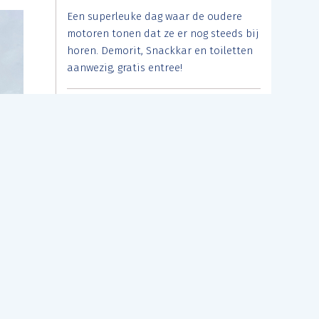
Een superleuke dag waar de oudere
motoren tonen dat ze er nog steeds bij
horen. Demorit, Snackkar en toiletten
aanwezig, gratis entree!
Friday
Nazomeravond Rit
21
Bergeijk (NB)
AUGUST
LOOT-rit: inschrijven van 17:00 tot 19:00
uur. Lengte ca 110 km maar de route is
nog niet bekend.
Friday
Susuki Roadshow
21
NIeuw Weerdinge (DR)
AUGUST
Schrijf je in voor het event. Zie de site
voor de lijst met beschikbare