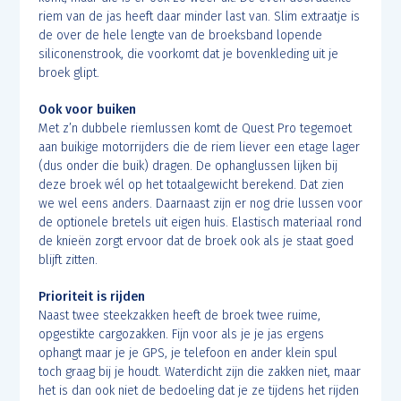
riem van de jas heeft daar minder last van. Slim extraatje is
de over de hele lengte van de broeksband lopende
siliconenstrook, die voorkomt dat je bovenkleding uit je
broek glipt.
Ook voor buiken
Met z’n dubbele riemlussen komt de Quest Pro tegemoet
aan buikige motorrijders die de riem liever een etage lager
(dus onder die buik) dragen. De ophanglussen lijken bij
deze broek wél op het totaalgewicht berekend. Dat zien
we wel eens anders. Daarnaast zijn er nog drie lussen voor
de optionele bretels uit eigen huis. Elastisch materiaal rond
de knieën zorgt ervoor dat de broek ook als je staat goed
blijft zitten.
Prioriteit is rijden
Naast twee steekzakken heeft de broek twee ruime,
opgestikte cargozakken. Fijn voor als je je jas ergens
ophangt maar je je GPS, je telefoon en ander klein spul
toch graag bij je houdt. Waterdicht zijn die zakken niet, maar
het is dan ook niet de bedoeling dat je ze tijdens het rijden