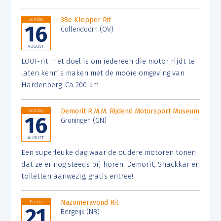
38e Klepper Rit
Sunday
16
Collendoorn (OV)
AUGUST
LOOT-rit: Het doel is om iedereen die motor rijdt te
laten kennis maken met de mooie omgeving van
Hardenberg. Ca 200 km.
Demorit R.M.M. Rijdend Motorsport Museum
Sunday
16
Groningen (GN)
AUGUST
Een superleuke dag waar de oudere motoren tonen
dat ze er nog steeds bij horen. Demorit, Snackkar en
toiletten aanwezig, gratis entree!
Nazomeravond Rit
Friday
21
Bergeijk (NB)