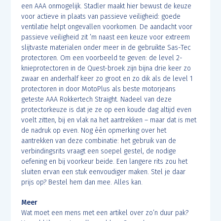
een AAA onmogelijk. Stadler maakt hier bewust de keuze
voor actieve in plaats van passieve veiligheid: goede
ventilatie helpt ongevallen voorkomen. De aandacht voor
passieve veiligheid zit ’m naast een keuze voor extreem
slijtvaste materialen onder meer in de gebruikte Sas-Tec
protectoren. Om een voorbeeld te geven: de level 2-
knieprotectoren in de Quest-broek zijn bijna drie keer zo
zwaar en anderhalf keer zo groot en zo dik als de level 1
protectoren in door MotoPlus als beste motorjeans
geteste AAA Rokkertech Straight. Nadeel van deze
protectorkeuze is dat je ze op een koude dag altijd even
voelt zitten, bij en vlak na het aantrekken – maar dat is met
de nadruk op even. Nog één opmerking over het
aantrekken van deze combinatie: het gebruik van de
verbindingsrits vraagt een soepel gestel, de nodige
oefening en bij voorkeur beide. Een langere rits zou het
sluiten ervan een stuk eenvoudiger maken. Stel je daar
prijs op? Bestel hem dan mee. Alles kan.
Meer
Wat moet een mens met een artikel over zo’n duur pak?