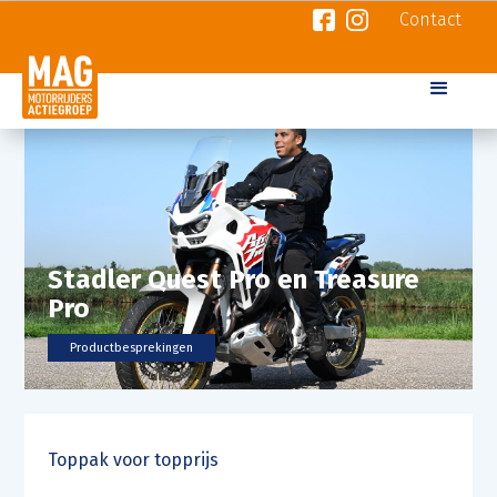
Contact
Stadler Quest Pro en Treasure
Pro
Productbesprekingen
Toppak voor topprijs