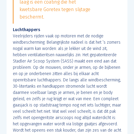
laag is een coating die het
kwetsbare Goretex tegen slijtage
beschermt.
Luchthappers
Veelrijders rijden vaak op motoren met de nodige
windbescherming. Belangrijkste nadeel is dat het ’s zomers
nogal warm kan worden: als je lekker uit de wind zit,
hebben ventilatieritsen nauwelijks zin. Het gepatenteerde
Stadler Air Scoop System (SASS) maakt een eind aan dat
probleem. Op de mouwen, onder je armen, op de bijbenen
en op je onderbenen zitten alles bij elkaar acht
openritsbare luchthappers. De langs alle windbescherming,
30-litertanks en handkappen stromende lucht wordt
daarmee voelbaar langs je armen, je benen en je body
geleid, en zelfs je rug krijgt er wat van mee. Een compleet
gaasjack is op stadstraag tempo nog net iets luchtiger, maar
veel scheelt het niet. Wat wel veel scheelt, is dat dit pak
zelfs met opengeritste airscoops nog altijd waterdicht is:
het opgevangen water wordt via listige gaatjes afgevoerd.
Wordt het opeens een stuk kouder, dan zijn zes van de acht